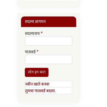
सदस्य आगमन
सदस्यनाम
पासवर्ड
लॉग इन करा
नवीन खाते बनवा
तुमचा पासवर्ड बदला.