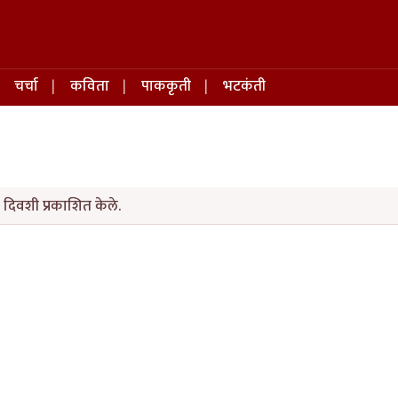
चर्चा
कविता
पाककृती
भटकंती
 दिवशी प्रकाशित केले.