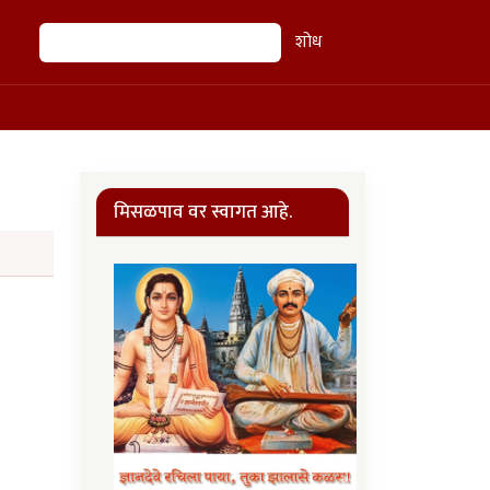
शोध
शोध
मिसळपाव वर स्वागत आहे.