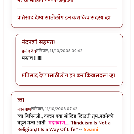
मराठी साहित्यविषयक अनुदिनी
प्रतिसाद देण्यासाठी
लॉग इन करा
किंवा
सदस्य व्हा
नंदनशी सहमत!
शनिवार, 11/10/2008 09:42
प्रमोद देव
In reply to
मस्त
by
नंदन
मस्तच !!!!!!!
प्रतिसाद देण्यासाठी
लॉग इन करा
किंवा
सदस्य व्हा
व्वा
शनिवार, 11/10/2008 07:42
मदनबाण
व्वा बिपिनजी,, वल्ला क्या सॉलिड लिखती तुम..पढनेको
बहुत मजा आती..
मदनबाण.....
"
Hinduism Is Not a
Religion,It Is a Way Of Life."
--
Swami