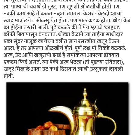
त्या पाण्याची चव थोडी तुरट, पण खूपशी ओळखीची होती पण
नक्की काय आहे ते कळत नव्हतं. त्यातला केशर - वेलदोड्याचा
स्वाद मात्र लगेच ओळखू येत होता. पण माल कडक होता. थोडा वेळ
का होईना तरतरी आली. पुढे कळले की ते पेय म्हणजे 'काहवा'.
कॉफी बियांपासून बनवतात. थोड्या वेळाने त्या ताईचा साथीदार
एका सुंदर नाजूक काचेच्या बशीत छान रसरशीत खजूर घेऊन
आला. हे तर आपल्या ओळखीचं होतं. पूर्ण लक्ष मी तिकडे वळवलं.
अरब, उंट आणि खजूराची झाडं हे समीकरण आपल्या डोक्यात
एकदम फिट्टं असतं. त्या पैकी अरब भेटला (तो पुढच्या रांगेतला),
खजूर मिळाले आता उंट कधी दिसतात त्याची उत्सुकता लागली
होती.