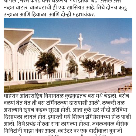
चांगली, गरम कपडे वगैरे घेऊन ये. पण इतकी थंडी असेल असं
नव्हतं वाटलं. वाळवंटाची ही एक खासियत आहे. तिथे दोनच ऋतू.
उन्हाळा आणि हिवाळा. आणि दोन्ही महाभयंकर.
धाहरान आंतरराष्ट्रिय विमानतळ कुडकुडतच बस मधे चढलो. बरीच
वळणं घेत घेत ती बस टर्मिनलच्या दारापाशी आली. लष्करी तळ
असल्याने खूपच कडक सुरक्षा होती. आता कुठे खरं सौदी अरेबिया
दिसायला लागलं होतं. इमारती मधे शिरून इमिग्रेशनच्या हॉल पाशी
आलो. तिथे प्रचंड मोठ्या रांगा लागल्या होत्या. जवळजवळ वीसेक
मिनिटांनी माझा नंबर आला. काउंटर वर एक दाढीवाला बुवाजी