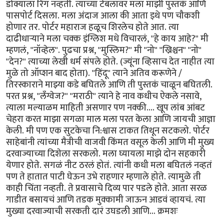
डोक्याला रिंग नव्हती. त्याच्या टेबलावर मला माझी पुस्तकं आणि
पासपोर्ट दिसला. मला अंदाज आला की आता इथे पण चौकशी
होणार तर. पोर्टर महाराज हळूच शिरलेच होते आत. त्या
दाढीधार्‍याने मला चक्क इंग्लिश मधे विचारलं, "हे काय आहे?" मी
म्हणलं, "नॉव्हेल". पुढचा प्रश्न, "मुस्लिम?" मी "नो" "ख्रिश्चन" "नो"
"देन?" त्याच्या लेखी धर्म संपले होते. (ज्यूंना व्हिसाच देत नाहीत त्या
मुळे तो ऑप्शन बाद होता). "हिंदू" त्याने अतिव करूणेने /
तिरस्काराने माझ्या कडे बघितले आणि ती पुस्तकं चाळून बघितली.
परत प्रश्न, "लँग्वेज?" "मराठी" त्याने हे नाव कधीच ऐकले नसावे,
त्याला मल्याळम माहिती असणार पण नक्की.... खूप लांब आंबट
चेहरा करत माझा सगळा माल मला परत केला आणि जायची आज्ञा
केली. मी पण एक सुटकेचा नि:श्वास टाकत तिथून सटकलो. पोर्टर
साहेबांनी त्यांच्या मैत्रीची वाजवी किंमत वसूल केली आणि मी मुख्य
दरवाज्याच्या दिशेला सरकलो. मला घ्यायला माझे दोन सहकारी
येणार होते. सगळं नीट ठरलं होतं. त्यांनी कधी मला बघितलं नव्हतं
पण ते हातात पाटी घेऊन उभे राहणार म्हणाले होते. त्यामुळे ती
काही चिंता नव्हती. ते प्रवासाचे दिव्य पार पडले होते. आता सरळ
गाडीत बसायचं आणि तडक मुक्कामी जाऊन आडवं व्हायचं. त्या
मुख्या दरवाज्याची सरकती दारं उघडली आणि... क्रमशः