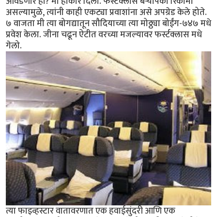
आवडणार हो? मी होकार दिला. फर्स्टक्लास बर्‍यापैकी रिकामा
असल्यामुळे, त्यांनी काही एकट्या प्रवाशांना असे अपग्रेड केले होते.
७ वाजता मी त्या बोगद्यातून सौदियाच्या त्या मोठ्ठ्या बोईंग-७४७ मधे
प्रवेश केला. जीना चढून ऐटीत वरच्या मजल्यावर फर्स्टक्लास मधे
गेलो.
त्या फाइव्हस्टार वातावरणात एक हवाईसुंदरी आणि एक