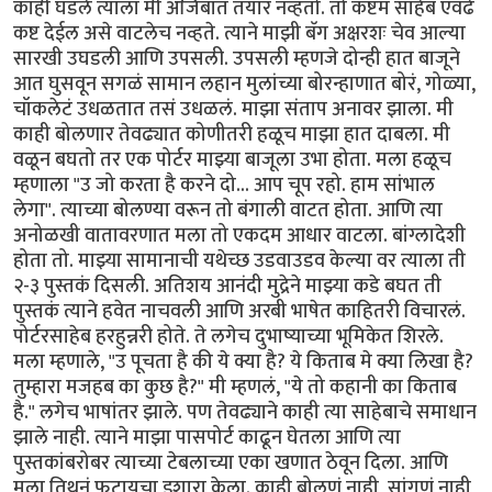
काही घडले त्याला मी अजिबात तयार नव्हतो. तो कष्टम साहेब एवढे
कष्ट देईल असे वाटलेच नव्हते. त्याने माझी बॅग अक्षरशः चेव आल्या
सारखी उघडली आणि उपसली. उपसली म्हणजे दोन्ही हात बाजूने
आत घुसवून सगळं सामान लहान मुलांच्या बोरन्हाणात बोरं, गोळ्या,
चॉकलेटं उधळतात तसं उधळलं. माझा संताप अनावर झाला. मी
काही बोलणार तेवढ्यात कोणीतरी हळूच माझा हात दाबला. मी
वळून बघतो तर एक पोर्टर माझ्या बाजूला उभा होता. मला हळूच
म्हणाला "उ जो करता है करने दो... आप चूप रहो. हाम सांभाल
लेगा". त्याच्या बोलण्या वरून तो बंगाली वाटत होता. आणि त्या
अनोळखी वातावरणात मला तो एकदम आधार वाटला. बांग्लादेशी
होता तो. माझ्या सामानाची यथेच्छ उडवाउडव केल्या वर त्याला ती
२-३ पुस्तकं दिसली. अतिशय आनंदी मुद्रेने माझ्या कडे बघत ती
पुस्तकं त्याने हवेत नाचवली आणि अरबी भाषेत काहितरी विचारलं.
पोर्टरसाहेब हरहुन्नरी होते. ते लगेच दुभाष्याच्या भूमिकेत शिरले.
मला म्हणाले, "उ पूचता है की ये क्या है? ये किताब मे क्या लिखा है?
तुम्हारा मजहब का कुछ है?" मी म्हणलं, "ये तो कहानी का किताब
है." लगेच भाषांतर झाले. पण तेवढ्याने काही त्या साहेबाचे समाधान
झाले नाही. त्याने माझा पासपोर्ट काढून घेतला आणि त्या
पुस्तकांबरोबर त्याच्या टेबलाच्या एका खणात ठेवून दिला. आणि
मला तिथनं फुटायचा इशारा केला. काही बोलणं नाही, सांगणं नाही,