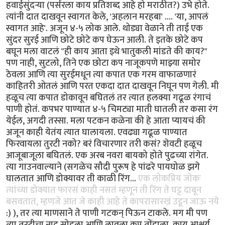
हवाईसुंदर्‍या (पर्सरला काय प्रतिशब्द आहे हो मराठीत?) उभे होते.
त्यांनी दात दाखवून स्वागत केले, 'अहलान मरहबा' .... 'या, आपलं
स्वागत आहे'. अजून ४-५ लोक आले. थोड्या वेळाने ती ताई एक
सुंदर सुरई आणि छोटे छोटे कप घेऊन आली. ते इतके छोटे कप
बघून मला वाटलं "ही काय आता इथे भातुकली मांडते की काय?"
पण नाही, सुटलो, तिने एक छोटा कप नाजूकपणे माझ्या समोर
ठेवला आणि त्या सुरईमधून त्या कपात एक गरम वाफाळणारं
काहितरी ओतलं आणि परत एकदा दात दाखवून निघून पण गेली. मी
हळूच त्या कपात डोकावून बघितलं तर त्यात हलक्या गढूळ रंगाचं
पाणी होतं. कपभर पाण्यात ४-५ चिमट्या माती घातली तर कसा रंग
येईल, अगदी तस्सा. मला पटकन कळेना की हे आता प्यायचं की
अजून काही येतंय त्यात घालायला. एवढ्या गढूळ पाण्यात
फिरवायला तुरटी नको? बरं विचारणार तरी कसं? शेवटी हळूच
आजूबाजूला बघितलं. एक अरब नवरा बायको होते पुढच्या रांगेत.
त्या गाउनवाल्याने (सगळेच सौदी पुरूष हे पांढरे पायघोळ झगे
घालतात आणि डोक्यावर ती काळी रिंग...
एक लोकप्रिय जोकः
त्यांच्या डोक्यात फारसं काही नसतं म्हणून ती रिंग ते घट्ट दाबून
बसवतात, म्हणजे आत जे काही आहे ते कापरासारखं उडून जाऊ नये
:) ), तर त्या माणसाने ते पाणी गटकन् पिऊन टाकले. मग मी पण
त्या तुरटीचा नाद सोडला आणि लावला कप तोंडाला. काय आश्चर्य...