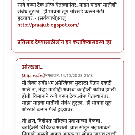
रनवे वरून टेक ऑफ घेतल्यानंतर.. माझा माझ्या मातीशी
संबंध तुट्ला... ही भावना खूप ओरखडे करून गेली
हृदयावर. - (सर्वव्यापी)प्राजु
http://praaju.blogspot.com/
प्रतिसाद देण्यासाठी
लॉग इन करा
किंवा
सदस्य व्हा
ओरखडा...
मंगळवार, 14/10/2008 01:13
बिपिन कार्यकर्ते
In reply to
फारच भयानक..
by
प्राजु
मी जेव्हा सर्वप्रथम अमेरिकेला मुलाला घेऊन एकटी
आले ना, तेव्हा माझीही अवस्था काहीशी अशीच झाली
होती. विमानाने रनवे वरून टेक ऑफ घेतल्यानंतर..
माझा माझ्या मातीशी संबंध तुट्ला... ही भावना खूप
ओरखडे करून गेली हृदयावर.
तो क्षण, विशेषतः पहिल्या प्रवासाच्या वेळचा,
काहितरी विचित्रच असतो. ज्ञात सोडून अज्ञाताकडे
निघालो असतो आपण. आपलं घर सोडून जायचं त्याची