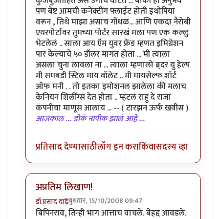
कुजबुजताहेत असं उगाच वाटतं ... बाकी हा अनुभव
पण बेष्ट आमची कनेक्टींग फ्लाईट होती इथोपिया
वरून , तिथे माझा असाच गोंधळ... आणि एकदा नैरोबी
एयरपोर्टावर तुमच्या पोर्टर सारखं मला पण एक कल्लु
भेटलेलं .. साला आय ऍम युवर फ्रेंड म्हणत इमिग्रेशन
पार केल्याचे ५० डॉलर मागत होता ... मी त्याला
असला चुना लावला ना ... त्याला म्हणालो ब्र्दर यु हेल्प
मी समबडी स्टिल माय वॉलेट .. मी मायसेल्फ शॉर्ट
ऑफ मनी . . तो इतका इमोशनल झालेला की मलाच
केनियन शिलींग्स देत होता .. म्हंटलं राहु दे राजा
कंपनीचा माणूस आलाय ... -- ( टारझन ऊर्फ खवीस )
आजकाल ... डोकं नापीक झालं आहे ...
प्रतिसाद देण्यासाठी
लॉग इन करा
किंवा
सदस्य व्हा
अप्रतिम लिखाण!
बुधवार, 15/10/2008 09:47
डॉ.प्रसाद दाढे
In reply to
उत्तम लिखाण
by
अभिजीत
बिपिनराव, तिन्ही भाग आत्ताच वाचले. बेहद्द आवडले.