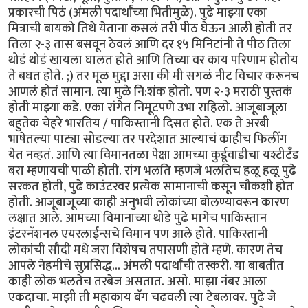
प्रकारची पिठं (अंमली पदार्थांच्या भितीमुळे). पुढे माझ्या एका
मित्राची बायको तिथे येताना कसलं तरी पीठ घेऊन आली होती तर
तिला २-३ तास बसवून ठेवलं आणि दर १५ मिनिटांनी ते पीठ तिला
थोडं थोडं खायला घालत होते आणि तिच्या वर काय परिणाम होतोय
ते बघत होते. ;) तर मूळ मुद्दा असा की मी सगळं नीट विचार करूनच
आणलं होतं सामान. त्या मुळे नि:शंक होतो. पण २-३ मराठी पुस्तकं
होती माझ्या कडे. एका रांगेत निमूटपणे उभा राहिलो. आजूबाजूला
बहुतेक चेहरे भारतिय / पाकिस्तानी दिसत होते. एक ते अरबी
भाषेतल्या पाट्या सोडल्या तर परदेशात आल्याचं काहीच फिलींग
येत नव्हतं. आणि त्या विमानतळा पेक्षा आमच्या कुर्डूवाडीचा यश्टीटँड
बरा म्हणायची पाळी होती. रांग भलति म्हणजे भलतिच हळू हळू पुढे
सरकत होती, पुढे काउंटरवर प्रत्येक सामानाची कसून चौकशी होत
होती. आजूबाजूच्या काही अनुभवी लोकांच्या बोलण्यावरून कारण
लक्षात आले. आमच्या विमानाच्या थोडे पुढे मागेच पाकिस्तान
इंटरनॅशनल एयरलाईन्सचे विमान पण आले होते. पाकिस्तानी
लोकांची सौदी मधे जरा विशेषच तपासणी होते म्हणे. कारण तेच
आपले नेहमीचे सुप्रसिद्ध... अंमली पदार्थांची तस्करी. या बाबतीत
काही लोक भलतेच तरबेज असतात. असो. माझा नंबर आला
एकदाचा. माझी ती महाकाय बॅग चढवली त्या टेबलावर. पुढे जे