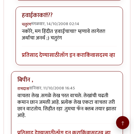
हवाईकाका!!??
मंगळवार, 14/10/2008 02:14
चतुरंग
In reply to
सुंदर भाग!
by
ऋषिकेश
नकोरे, मग हिंदीत 'हवाईचाचा!' म्हणावे लागेल!!
अर्थाचा अनर्थ ;) चतुरंग
प्रतिसाद देण्यासाठी
लॉग इन करा
किंवा
सदस्य व्हा
बिपीन ,
शनिवार, 11/10/2008 16:45
रामदास
वाचला लेख .सगळे लेख परत वाचले. लेखांची चढती
कमान छान जमली आहे. प्रत्येक लेख एकटा वाचला तरी
छान वाटतोय. लिहीत रहा .तुमचा फॅन क्लब तयार झाला
आहे.
↑
प्रतिसाद देण्यासाठी
लॉग इन करा
किंवा
सदस्य व्हा