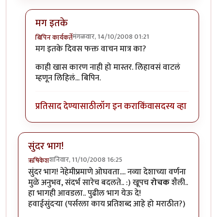
मग इतके
मंगळवार, 14/10/2008 01:21
बिपिन कार्यकर्ते
In reply to
पिप
by
विनायक प्रभू
मग इतके दिवस फक्त वाचन मात्र का?
काही खास कारण नाही हो मास्तर. लिहावसं वाटलं
म्हणून लिहिलं... बिपिन.
प्रतिसाद देण्यासाठी
लॉग इन करा
किंवा
सदस्य व्हा
सुंदर भाग!
शनिवार, 11/10/2008 16:25
ऋषिकेश
सुंदर भाग! नेहेमीप्रमाणे ओघवता.... नव्या देशाच्या वर्णना
मुळे अनुभव, संदर्भ सारेच बदलते.. :) खूपच
रोचक
शैली..
हा भागही आवडला.. पुढील भाग येऊ दे!
हवाईसुंदर्‍या (पर्सरला काय प्रतिशब्द आहे हो मराठीत?)