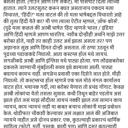
बसला होता. (गाउन आणि रिंग सकट). मी पासपोर्ट दिला त्याच्या
हातात. त्याने उलटसुलट करून बघत असतानाच एकदम मला
विचारलं, "हिंदी?" मला वाटलं की तो मला भाषेबद्दल विचारतो आहे
की तुला हिंदी येते का? मी पण त्याला ऐटीत म्हणलं, 'ऑफ कोर्स'.
(पुढे मला कळलं की अरबी भाषेत 'हिंद' म्हणजे 'भारत / इंडिया'
आणि हिंदी म्हणजे आपण भारतिय. नशीब दोन्हीही अर्थाने माझे उत्तर
बरोबर होते, नाही तर काही उलट अर्थ झाला असता तर? पण
अज्ञानात सुख आणि हिंमत दोन्ही असतात. तो ठप्पा उठवून मी
पुढच्या पडावाकडे निघालो. आता कस्टम्स हॉल मधे जायचं.
सगळीकडे अरबी आणि इंग्लिश मधे पाट्या होत्या. पण लोंढ्याबरोबर
ढकलले जाण्याची मुंबईतली सवय इथे कामाला आली. पाट्या
बघायचं कामच नाही. सगळेच प्रवासी एका दिशेने जात होते. मीही
निघालो. तो कस्टम्सचा हॉल म्हणजे एक भलं मोठं मंगल कार्यालय
वाटत होतं. भयानक गर्दी, त्या बरोबर येणारा तो प्रचंड गोंगाट. केवळ
अरबी लोकांचा येतो तसला सुवास. कधी तिथून बाहेर पडतोय असं
झालं होतं जसं माझं सौदीला जायचं नक्की झालं तसं सामान काय
न्यायचं, काय न्यायचं नाही या बाबत बर्‍याच लोकांनी माझं प्रबोधन
केलं. थोडीफार चौकशी केल्यावर असं लक्षात आलं की अजिबात
न्यायचे नाहीत असे दोनच प्रकार. एक, कुठल्याही प्रकारचं धार्मिक
साहित्य (फोटो, मूर्ती, पुस्तकं, काही पण) आणि दुसरं कुठल्याही