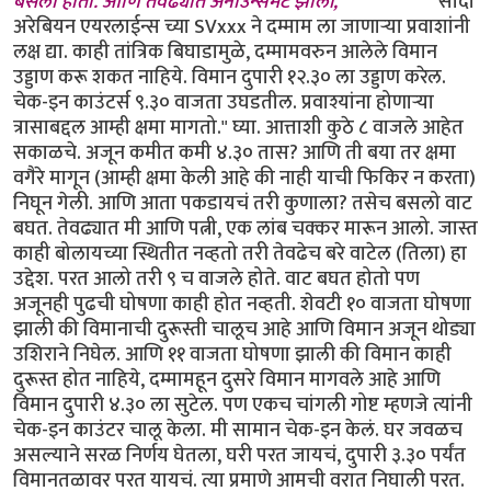
बसलो होतो. आणि तेवढ्यात अनाउन्समेंट झाली,
************* "सौदी
अरेबियन एयरलाईन्स च्या SVxxx ने दम्माम ला जाणार्‍या प्रवाशांनी
लक्ष द्या. काही तांत्रिक बिघाडामुळे, दम्मामवरुन आलेले विमान
उड्डाण करू शकत नाहिये. विमान दुपारी १२.३० ला उड्डाण करेल.
चेक-इन काउंटर्स ९.३० वाजता उघडतील. प्रवाश्यांना होणार्‍या
त्रासाबद्दल आम्ही क्षमा मागतो." घ्या. आत्ताशी कुठे ८ वाजले आहेत
सकाळचे. अजून कमीत कमी ४.३० तास? आणि ती बया तर क्षमा
वगैरे मागून (आम्ही क्षमा केली आहे की नाही याची फिकिर न करता)
निघून गेली. आणि आता पकडायचं तरी कुणाला? तसेच बसलो वाट
बघत. तेवढ्यात मी आणि पत्नी, एक लांब चक्कर मारून आलो. जास्त
काही बोलायच्या स्थितीत नव्हतो तरी तेवढेच बरे वाटेल (तिला) हा
उद्देश. परत आलो तरी ९ च वाजले होते. वाट बघत होतो पण
अजूनही पुढची घोषणा काही होत नव्हती. शेवटी १० वाजता घोषणा
झाली की विमानाची दुरूस्ती चालूच आहे आणि विमान अजून थोड्या
उशिराने निघेल. आणि ११ वाजता घोषणा झाली की विमान काही
दुरूस्त होत नाहिये, दम्मामहून दुसरे विमान मागवले आहे आणि
विमान दुपारी ४.३० ला सुटेल. पण एकच चांगली गोष्ट म्हणजे त्यांनी
चेक-इन काउंटर चालू केला. मी सामान चेक-इन केलं. घर जवळच
असल्याने सरळ निर्णय घेतला, घरी परत जायचं, दुपारी ३.३० पर्यंत
विमानतळावर परत यायचं. त्या प्रमाणे आमची वरात निघाली परत.