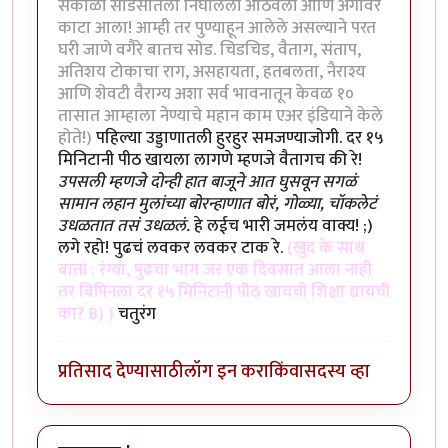
सकाळी साडेसातला निघालेली आठवली आणि अंगावर
काटा आला! आम्ही तर पुण्याहून आलेले असल्याने परत
घरी जाणे वगैरे बातच सोड. चिडचिड, वैताग, संताप,
अतिशय टोकाचा राग, असहायता, हतबलता, नैराश्य
आणि शेवटी वैराग्य अशा सर्व भावनातून केवळ १०
तासात आम्हाला नेण्याचे महान काम एअर इंडियाने केले
होते!)
पहिल्या उड्डाणातली हुरहुर समजण्याजोगी. दर १५
मिनिटानी पीठ खायला लागणे म्हणजे वैतागच की रे!
उपसली म्हणजे दोन्ही हात बाजूने आत घुसवून सगळं
सामान लहान मुलांच्या बोरन्हाणात बोरं, गोळ्या, चॉकलेटं
उधळतात तसं उधळलं.
हे लईच भारी जमलंय वाक्य! ;)
लगे रहो! पुढचं लवकर लवकर टाक रे.
(खुद के साथ
बातां : रंग्या, पुढचा भाग जर एक दिवसात आला नाही
तर बिपिनला दर १५ मिनिटांनी पीठ खायची शिक्षा द्यायची
का? B) )
चतुरंग
प्रतिसाद देण्यासाठी
लॉग इन करा
किंवा
सदस्य व्हा