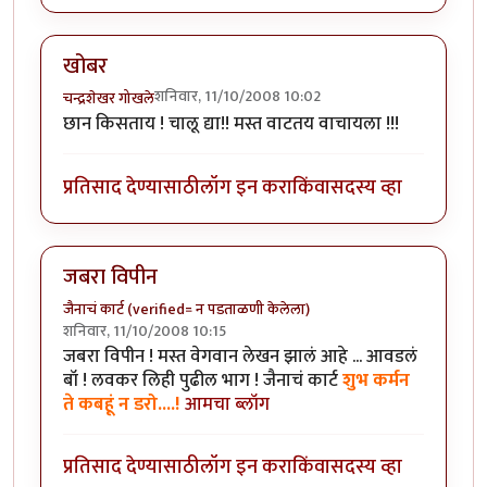
खोबर
शनिवार, 11/10/2008 10:02
चन्द्रशेखर गोखले
छान किसताय ! चालू द्या!! मस्त वाटतय वाचायला !!!
प्रतिसाद देण्यासाठी
लॉग इन करा
किंवा
सदस्य व्हा
जबरा विपीन
जैनाचं कार्ट (verified= न पडताळणी केलेला)
शनिवार, 11/10/2008 10:15
जबरा विपीन ! मस्त वेगवान लेखन झालं आहे ... आवडलं
बॉ ! लवकर लिही पुढील भाग ! जैनाचं कार्ट
शुभ कर्मन
ते कबहूं न डरो....!
आमचा ब्लॉग
प्रतिसाद देण्यासाठी
लॉग इन करा
किंवा
सदस्य व्हा