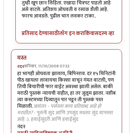
तुम्ही खूप छान लिहिता. एखादा चित्रपट पाहतो आहे
असे वाटले. अतिशय ओघवती व रसाळ शैली आहे.
फारच आवडले. पुढील भाग लवकर टाका..
प्रतिसाद देण्यासाठी
लॉग इन करा
किंवा
सदस्य व्हा
मस्त
शनिवार, 11/10/2008 07:33
नंदन
हा भागही ओघवता झालाय, बिपिनराव. दर १५ मिनिटांनी
पीठ खायला लावायचा किस्सा वाचून गंमत वाटली, पण
तिची बिचारीची फार वाईट अवस्था झाली असेल. बाकी
मराठी पुस्तकं न्यायची नाहीत, हा तर जुलूम झाला. नशीब
त्या कस्टमच्या दिव्यातून पार पडून ती पुस्तकं परत
मिळाली.
अवांतर -
पर्सरला काय प्रतिशब्द आहे हो
मराठीत?
- पुलंनी सुंद आणि उपसुंद मधला सुंद वापरला
आहे :). हवाईसुंदरी आणि हवाईसुंद
नंदन