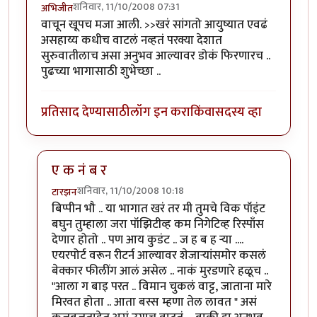
शनिवार, 11/10/2008 07:31
अभिजीत
वाचून खूपच मजा आली. >>खरं सांगतो आयुष्यात एवढं
असहाय्य कधीच वाटलं नव्हतं परक्या देशात
सुरुवातीलाच असा अनुभव आल्यावर डोकं फिरणारच ..
पुढच्या भागासाठी शुभेच्छा ..
प्रतिसाद देण्यासाठी
लॉग इन करा
किंवा
सदस्य व्हा
ए क नं ब र
शनिवार, 11/10/2008 10:18
टारझन
In reply to
उत्तम लिखाण
by
अभिजीत
बिप्पीन भौ .. या भागात खरं तर मी तुमचे विक पॉइंट
बघुन तुम्हाला जरा पॉझिटीव्ह कम निगेटिव्ह रिस्पाँस
देणार होतो .. पण आय कुडंट .. ज ह ब ह र्‍या ....
एयरपोर्ट वरून रीटर्न आल्यावर शेजार्‍यांसमोर कसलं
बेक्कार फीलींग आलं असेल .. नाकं मुरडणारे हळूच ..
"आला ग बाइ परत .. विमान चुकलं वाट्ट, जाताना मारे
मिरवत होता .. आता बस्स म्हणा तेल लावत " असं