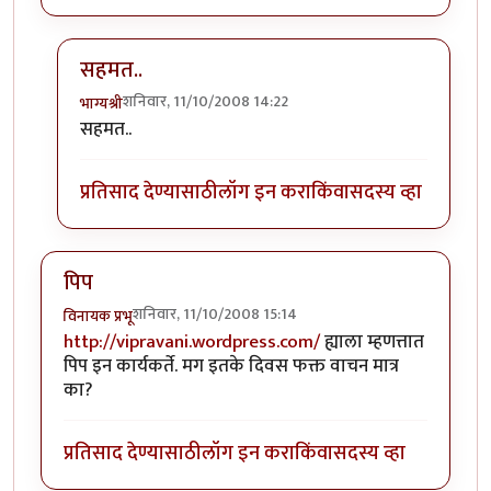
सहमत..
शनिवार, 11/10/2008 14:22
भाग्यश्री
In reply to
जबरा विपीन
by
जैनाचं कार्ट (verified= न पडत
सहमत..
प्रतिसाद देण्यासाठी
लॉग इन करा
किंवा
सदस्य व्हा
पिप
शनिवार, 11/10/2008 15:14
विनायक प्रभू
http://vipravani.wordpress.com/
ह्याला म्हणत्तात
पिप इन कार्यकर्ते. मग इतके दिवस फक्त वाचन मात्र
का?
प्रतिसाद देण्यासाठी
लॉग इन करा
किंवा
सदस्य व्हा