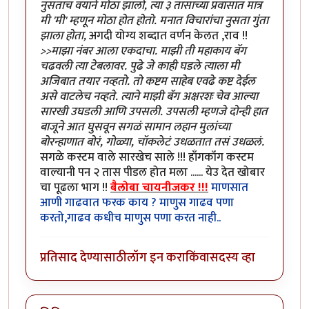
नुसताच वयाने मोठा झालो, त्या ३ तासाच्या प्रवासात मात्र
मी 'मी' म्हणून मोठा होत होतो. मनात विचारांचा नुसता गुंता
झाला होता,
अगदी योग्य शब्दात वर्णन केलत ,राव !!
>>माझा नंबर आला एकदाचा. माझी ती महाकाय बॅग
चढवली त्या टेबलावर. पुढे जे काही घडले त्याला मी
अजिबात तयार नव्हतो. तो कष्टम साहेब एवढे कष्ट देईल
असे वाटलेच नव्हते. त्याने माझी बॅग अक्षरशः चेव आल्या
सारखी उघडली आणि उपसली. उपसली म्हणजे दोन्ही हात
बाजूने आत घुसवून सगळं सामान लहान मुलांच्या
बोरन्हाणात बोरं, गोळ्या, चॉकलेटं उधळतात तसं उधळलं.
सगळे कस्टम वाले सारखेच साले !!! हाँगकॉंग कस्टम
वाल्यानी पन २ तास पीडल होत मला ...... येउ देत खोबार
चा पूढला भाग !!
बैलोबा चायनीजकर !!!
माणसात
आणी गाढवात फरक काय ? माणुस गाढव पणा
करतो,गाढव कधीच माणुस पणा करत नाही..
प्रतिसाद देण्यासाठी
लॉग इन करा
किंवा
सदस्य व्हा