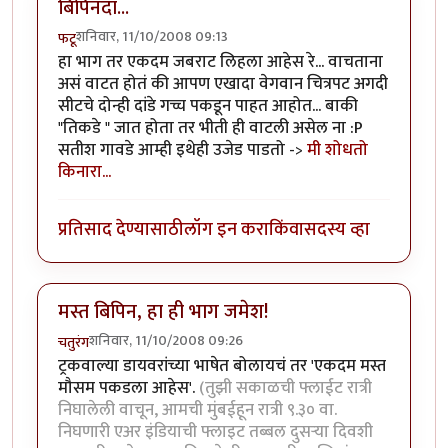
बिपिनदा...
शनिवार, 11/10/2008 09:13
फटू
हा भाग तर एकदम जबराट लिहला आहेस रे... वाचताना
असं वाटत होतं की आपण एखादा वेगवान चित्रपट अगदी
सीटचे दोन्ही दांडे गच्च पकडून पाहत आहोत... बाकी
"तिकडे " जात होता तर भीती ही वाटली असेल ना :P
सतीश गावडे आम्ही इथेही उजेड पाडतो ->
मी शोधतो
किनारा...
प्रतिसाद देण्यासाठी
लॉग इन करा
किंवा
सदस्य व्हा
मस्त बिपिन, हा ही भाग जमेश!
शनिवार, 11/10/2008 09:26
चतुरंग
ट्रकवाल्या डायवरांच्या भाषेत बोलायचं तर 'एकदम मस्त
मौसम पकडला आहेस'.
(तुझी सकाळची फ्लाईट रात्री
निघालेली वाचून, आमची मुंबईहून रात्री ९.३० वा.
निघणारी एअर इंडियाची फ्लाइट तब्बल दुसर्‍या दिवशी