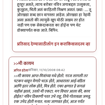
हूरहूर असते, त्याच बरोबर नविन जगाबद्दल उत्सुकता,
कुतूहल, भिती असं काहितरी मिश्रण असतं. छ्या: ..... तू
ओरखडा शब्द छान वापरला आहेस. ओरखडा हा नेहमी
असा असतो की त्यामुळे खूप मोठी जखम तर होत
नाही पण एक सेकंदाकरता का होईना पण थेट
डोक्यापर्यंत कळ जाते. बिपिन.
प्रतिसाद देण्यासाठी
लॉग इन करा
किंवा
सदस्य व्हा
>>मी कायम
शनिवार, 11/10/2008 08:42
अनिल हटेला
>>मी कायम आप्त-मित्रांच्या मधे होतो. गरज लागली तर
पटकन धावून येणारे भाऊ होते, आधाराला आई-वडिल
आणि इतर लोक होते, मित्र होते. एका क्षणात हे सगळं
नाहीसं झालं, उरलो मी एकटा. मग विचार आला की, काय
होईल? नविन ठिकाणी परत उभे राहू, तिथे गोतावळा जमवू.
एक उमेद होती मनात. मला जाणवत होतं, आज पर्यंत