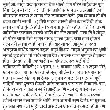
नुस्तं जा. माझं डोकं फुटायची वेळ आली. पण पोर्टर साहेबांवर पूर्ण
निष्ठा ठेवून मी कशी बशी ती बॅग आणि सामान उचललं आणि एका
कोपर्‍यात जाऊन ते सगळं नीट लावायला गेलो. (त्या शिवाय ती बॅग
बंदच झाली नसती. ;) ) तिथे माझ्या सारखे बरेच कमनशिबी लोक
त्याच कार्यात गुंतले होते. मी पण गतानुगतिक होऊन तिथे शांतपणे
जमिनीवर फतकल मारली आणि बॅग नीट लावली. मला तिथे सोडून
तो पोर्टर आत्ता येतो म्हणून गायब झाला होता. अर्धा तास होऊन
गेला तरी त्याचा काही पत्ता नाही. खरं सांगतो आयुष्यात एवढं
असहाय्य कधीच वाटलं नव्हतं. माझं शिक्षण, माझा अनुभव त्या क्षणी
सगळं झूट होतं. तो पोर्टर माझा देव / मालक काय म्हणाल ते झाला
होता. तेवढ्यात मी एक भारी दृष्य बघितलं. एक भलीमोठी
पाकिस्तानी फॅमिली (२-३ पुरूष, ४-५ बायका आणि २-३ लहान पोरं,
एका बाईच्या हातात एक तान्हं मूल) पोलिसांच्या कडक पहार्‍यात
घेऊन चालले होते. माझं टेन्शन अजूनच वाढलं. (या घटनेची पूर्ण
माहिती मला दुसर्‍या दिवशी वर्तमानपत्रात वाचायला मिळाली. पण,
ते नंतर) बर्‍याच वेळाने स्वारी आली आणि मला खूण करून त्याच्या
मागे यायला सांगितले. मी निघालो. त्याने एका ऑफिस सारख्या
खोली समोर मला आणले आणि आत जायची खूण केली. मी घुसलो.
तर आत मधे भली मोठ्ठी दाढी असलेला एक गाउन बसला होता पण