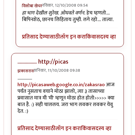
रविवार, 12/10/2008 09:54
विसोबा खेचर
In reply to
वाह!
by
सहज
हा भाग देखील सुरेख. ओघवते वर्णन.
हेच म्हणतो....
बिपिनशेठ, छानच लिहिताय तुम्ही. लगे रहो.... तात्या.
प्रतिसाद देण्यासाठी
लॉग इन करा
किंवा
सदस्य व्हा
................ http://picas
शनिवार, 11/10/2008 09:38
झकासराव
................
http://picasaweb.google.co.in/zakasrao
आज
पर्यंत नुसताच वयाने मोठा झालो, त्या ३ तासाच्या
प्रवासात मात्र मी 'मी' म्हणून मोठा होत होतो>>>>> क्या
बात है. :) सही चाललय. जरा भाग लवकर लवकर येवु
देत. :)
प्रतिसाद देण्यासाठी
लॉग इन करा
किंवा
सदस्य व्हा