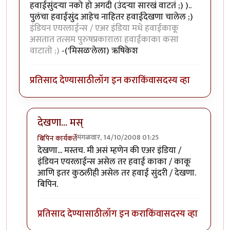
हवाईसुंदर्‍या नको हो अगदी (उंदर्‍या सारखं वाटतं ;) )..
पुलंचा हवाईसुंद आहेच नाहितर हवाईदेखणा चालेल ;)
इंडियन एयरलाईन्स / एअर इंडिया मधे हवाईकाकू
असतात तत्सम पुरुषप्रकाराला हवाईकाका कसा
वाटातो ;)
-('मिसळ'लेला) ऋषिकेश
प्रतिसाद देण्यासाठी
लॉग इन करा
किंवा
सदस्य व्हा
देखणा... मस्
मंगळवार, 14/10/2008 01:25
बिपिन कार्यकर्ते
In reply to
सुंदर भाग!
by
ऋषिकेश
देखणा... मस्तच. मी असं म्हणेन की एअर इंडिया /
इंडियन एयरलाईन्स असेल तर हवाई काका / काकू
आणि इतर कुठलीही असेल तर हवाई सुंदरी / देखणा.
बिपिन.
प्रतिसाद देण्यासाठी
लॉग इन करा
किंवा
सदस्य व्हा