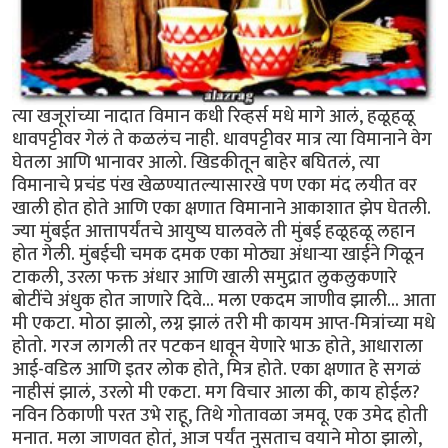
त्या खजूरांच्या नादात विमान कधी रिव्हर्स मधे मागे आलं, हळूहळू
धावपट्टीवर गेलं ते कळलंच नाही. धावपट्टीवर मात्र त्या विमानाने वेग
घेतला आणि भानावर आलो. खिडकीतून बाहेर बघितलं, त्या
विमानाचे प्रचंड पंख खेळण्यातल्यासारखे पण एका मंद लयीत वर
खाली होत होते आणि एका क्षणात विमानाने आकाशात झेप घेतली.
ज्या मुंबईत आत्तापर्यंतचे आयुष्य घालवले ती मुंबई हळूहळू लहान
होत गेली. मुंबईची चमक दमक एका मोठ्या अंधार्‍या खाईने गिळून
टाकली, उरला फक्त अंधार आणि खाली समुद्रात लुकलुकणारे
बोटींचे अंधुक होत जाणारे दिवे... मला एकदम जाणीव झाली... आता
मी एकटा. मोठा झालो, लग्न झालं तरी मी कायम आप्त-मित्रांच्या मधे
होतो. गरज लागली तर पटकन धावून येणारे भाऊ होते, आधाराला
आई-वडिल आणि इतर लोक होते, मित्र होते. एका क्षणात हे सगळं
नाहीसं झालं, उरलो मी एकटा. मग विचार आला की, काय होईल?
नविन ठिकाणी परत उभे राहू, तिथे गोतावळा जमवू. एक उमेद होती
मनात. मला जाणवत होतं, आज पर्यंत नुसताच वयाने मोठा झालो,