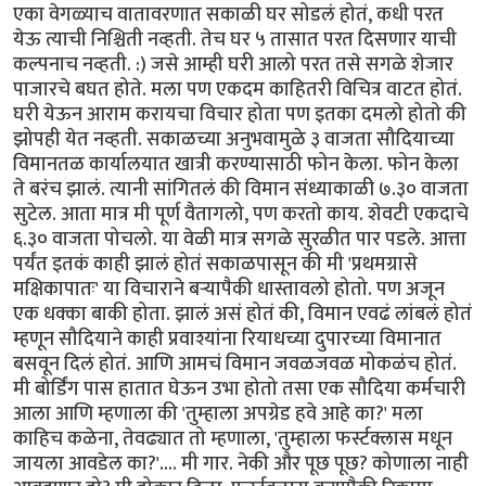
एका वेगळ्याच वातावरणात सकाळी घर सोडलं होतं, कधी परत
येऊ त्याची निश्चिती नव्हती. तेच घर ५ तासात परत दिसणार याची
कल्पनाच नव्हती. :) जसे आम्ही घरी आलो परत तसे सगळे शेजार
पाजारचे बघत होते. मला पण एकदम काहितरी विचित्र वाटत होतं.
घरी येऊन आराम करायचा विचार होता पण इतका दमलो होतो की
झोपही येत नव्हती. सकाळच्या अनुभवामुळे ३ वाजता सौदियाच्या
विमानतळ कार्यालयात खात्री करण्यासाठी फोन केला. फोन केला
ते बरंच झालं. त्यानी सांगितलं की विमान संध्याकाळी ७.३० वाजता
सुटेल. आता मात्र मी पूर्ण वैतागलो, पण करतो काय. शेवटी एकदाचे
६.३० वाजता पोचलो. या वेळी मात्र सगळे सुरळीत पार पडले. आत्ता
पर्यंत इतकं काही झालं होतं सकाळपासून की मी 'प्रथमग्रासे
मक्षिकापातः' या विचाराने बर्‍यापैकी धास्तावलो होतो. पण अजून
एक धक्का बाकी होता. झालं असं होतं की, विमान एवढं लांबलं होतं
म्हणून सौदियाने काही प्रवाश्यांना रियाधच्या दुपारच्या विमानात
बसवून दिलं होतं. आणि आमचं विमान जवळजवळ मोकळंच होतं.
मी बोर्डिंग पास हातात घेऊन उभा होतो तसा एक सौदिया कर्मचारी
आला आणि म्हणाला की 'तुम्हाला अपग्रेड हवे आहे का?' मला
काहिच कळेना, तेवढ्यात तो म्हणाला, 'तुम्हाला फर्स्टक्लास मधून
जायला आवडेल का?'.... मी गार. नेकी और पूछ पूछ? कोणाला नाही