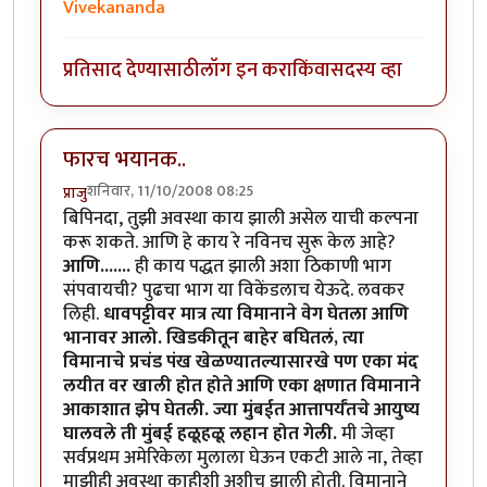
Vivekananda
प्रतिसाद देण्यासाठी
लॉग इन करा
किंवा
सदस्य व्हा
फारच भयानक..
शनिवार, 11/10/2008 08:25
प्राजु
बिपिनदा, तुझी अवस्था काय झाली असेल याची कल्पना
करू शकते. आणि हे काय रे नविनच सुरू केल आहे?
आणि.......
ही काय पद्धत झाली अशा ठिकाणी भाग
संपवायची? पुढचा भाग या विकेंडलाच येऊदे. लवकर
लिही.
धावपट्टीवर मात्र त्या विमानाने वेग घेतला आणि
भानावर आलो. खिडकीतून बाहेर बघितलं, त्या
विमानाचे प्रचंड पंख खेळण्यातल्यासारखे पण एका मंद
लयीत वर खाली होत होते आणि एका क्षणात विमानाने
आकाशात झेप घेतली. ज्या मुंबईत आत्तापर्यंतचे आयुष्य
घालवले ती मुंबई हळूहळू लहान होत गेली.
मी जेव्हा
सर्वप्रथम अमेरिकेला मुलाला घेऊन एकटी आले ना, तेव्हा
माझीही अवस्था काहीशी अशीच झाली होती. विमानाने