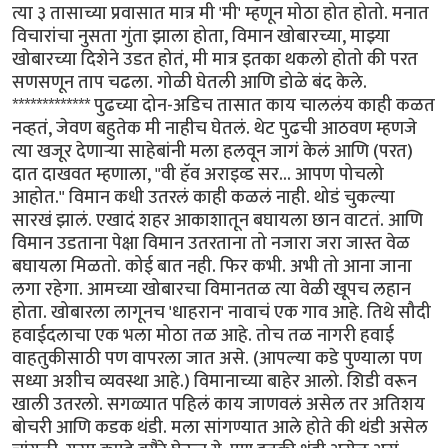
त्या ३ तासाच्या प्रवासात मात्र मी 'मी' म्हणून मोठा होत होतो. मनात
विचारांचा नुसता गुंता झाला होता, विमान खोबारच्या, माझ्या
खोबारच्या दिशेने उडत होतं, मी मात्र इतका थकलो होतो की परत
सणसणून ताप चढला. गोळी घेतली आणि डोळे बंद केले.
************* पुढच्या दोन-अडिच तासात काय चाललंय काही कळत
नव्हतं, जेवण बहुतेक मी नाहीच घेतलं. थेट पुढची आठवण म्हणजे
त्या खजूर देणार्‍या साहेबांनी मला हलवून जागं केलं आणि (परत)
दात दाखवत म्हणाला, "वी हॅव अराइव्ड सर... आपण पोचलो
आहोत." विमान कधी उतरलं काही कळलं नाही. थोडं चुकल्या
सारखं झालं. एखादं शहर आकाशातून बघायला छान वाटतं. आणि
विमान उडताना पेक्षा विमान उतरताना तो नजारा जरा जास्त वेळ
बघायला मिळतो. कोई बात नही. फिर कभी. अभी तो आना जाना
लगा रहेगा. आमच्या खोबारचा विमानतळ त्या वेळी खूपच लहान
होता. खोबारला लागूनच 'धाहरान' नावाचं एक गाव आहे. तिथे सौदी
हवाईदलाचा एक भला मोठा तळ आहे. तोच तळ नागरी हवाई
वाहतुकीसाठी पण वापरला जात असे. (आपल्या कडे पुण्याला पण
सध्या अशीच व्यवस्था आहे.) विमानाच्या बाहेर आलो. शिडी वरून
खाली उतरलो. सगळ्यात पहिलं काय जाणवलं असेल तर अतिशय
बोचरी आणि कडक थंडी. मला सांगण्यात आले होते की थंडी असेल