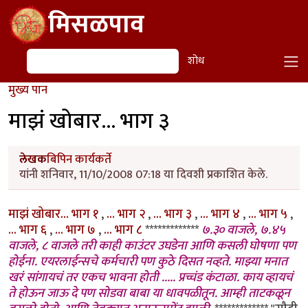
Skip to main content
मिसळपाव
शोध
शोध
मुख्य पान
माझं खोबार... भाग ३
लेखक
बिपिन कार्यकर्ते
यांनी शनिवार, 11/10/2008 07:18 या दिवशी प्रकाशित केले.
माझं खोबार... भाग १
,
... भाग २
,
... भाग ३
,
... भाग ४
,
... भाग ५
,
... भाग ६
,
... भाग ७
,
... भाग ८
*************
७.३० वाजले, ७.४५
वाजले, ८ वाजले तरी काही काउंटर उघडेना आणि कसली घोषणा पण
होईना. एयरलाईन्सचे कर्मचारी पण कुठे दिसत नव्हते. माझ्या मनात
खरं सांगायचं तर एकच भावना होती ..... प्रच्चंड कंटाळा. काय व्हायचं
ते होऊन जाऊ दे पण सोडवा बाबा या धावपळीतून. आम्ही ताटकळून