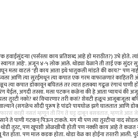
वाईसुंदर्‍या (पर्सरला काय प्रतिशब्द आहे हो मराठीत?) उभे होते. त्या
ं स्वागत आहे'. अजून ४-५ लोक आले. थोड्या वेळाने ती ताई एक सुंदर स
घून मला वाटलं "ही काय आता इथे भातुकली मांडते की काय?" पण नाह
ठेवला आणि त्या सुरईमधून त्या कपात एक गरम वाफाळणारं काहितरी 
च त्या कपात डोकावून बघितलं तर त्यात हलक्या गढूळ रंगाचं पाणी हो
ंग येईल, अगदी तस्सा. मला पटकन कळेना की हे आता प्यायचं की अज
ायला तुरटी नको? बरं विचारणार तरी कसं? शेवटी हळूच आजूबाजूला बघ
नवाल्याने (सगळेच सौदी पुरूष हे पांढरे पायघोळ झगे घालतात आणि डोक
त फारसं काही नसतं म्हणून ती रिंग ते घट्ट दाबून बसवतात, म्हणजे आत ज
ाणसाने ते पाणी गटकन् पिऊन टाकले. मग मी पण त्या तुरटीचा नाद सो
 चव थोडी तुरट, पण खूपशी ओळखीची होती पण नक्की काय आहे ते कळत न
खू येत होता. पण माल कडक होता. थोडा वेळ का होईना तरतरी आली. पुढ