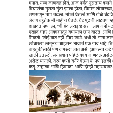
मनात. मला जाणवत होतं, आज पर्यंत नुसताच वयाने मोठ
विचारांचा नुसता गुंता झाला होता, विमान खोबारच्या
सणसणून ताप चढला. गोळी घेतली आणि डोळे बंद केल
जेवण बहुतेक मी नाहीच घेतलं. थेट पुढची आठवण म्हण
दाखवत म्हणाला, "वी हॅव अराइव्ड सर... आपण पोचल
एखादं शहर आकाशातून बघायला छान वाटतं. आणि विम
मिळतो. कोई बात नही. फिर कभी. अभी तो आना जाना
खोबारला लागूनच 'धाहरान' नावाचं एक गाव आहे. 
वाहतुकीसाठी पण वापरला जात असे. (आपल्या कडे पु
खाली उतरलो. सगळ्यात पहिलं काय जाणवलं असेल 
असेल चांगली, गरम कपडे वगैरे घेऊन ये. पण इतकी 
ऋतू. उन्हाळा आणि हिवाळा. आणि दोन्ही महाभयंकर.