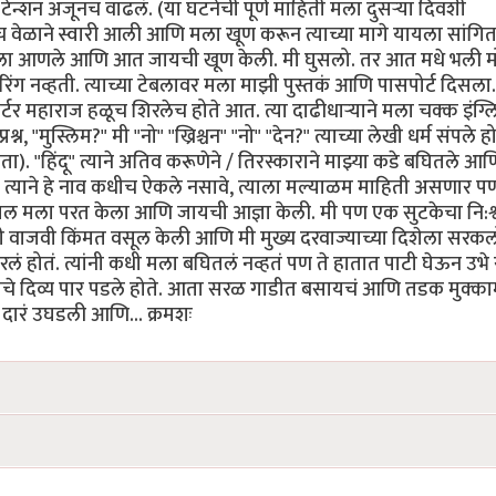
टेन्शन अजूनच वाढलं. (या घटनेची पूर्ण माहिती मला दुसर्‍या दिवशी
ाच वेळाने स्वारी आली आणि मला खूण करून त्याच्या मागे यायला सांगित
ला आणले आणि आत जायची खूण केली. मी घुसलो. तर आत मधे भली मोठ
ग नव्हती. त्याच्या टेबलावर मला माझी पुस्तकं आणि पासपोर्ट दिसला
 महाराज हळूच शिरलेच होते आत. त्या दाढीधार्‍याने मला चक्क इंग्ल
श्न, "मुस्लिम?" मी "नो" "ख्रिश्चन" "नो" "देन?" त्याच्या लेखी धर्म संपले हो
होता). "हिंदू" त्याने अतिव करूणेने / तिरस्काराने माझ्या कडे बघितले आण
ाठी" त्याने हे नाव कधीच ऐकले नसावे, त्याला मल्याळम माहिती असणार प
माल मला परत केला आणि जायची आज्ञा केली. मी पण एक सुटकेचा नि:श
्रीची वाजवी किंमत वसूल केली आणि मी मुख्य दरवाज्याच्या दिशेला सरक
लं होतं. त्यांनी कधी मला बघितलं नव्हतं पण ते हातात पाटी घेऊन उभे
प्रवासाचे दिव्य पार पडले होते. आता सरळ गाडीत बसायचं आणि तडक मुक्का
 दारं उघडली आणि... क्रमशः