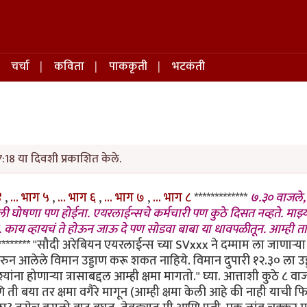
चर्चा
कविता
पाककृती
भटकंती
:18 या दिवशी प्रकाशित केले.
 ४
,
... भाग ५
,
... भाग ६
,
... भाग ७
,
... भाग ८
*************
७.३० वाजले
 घोषणा पण होईना. एयरलाईन्सचे कर्मचारी पण कुठे दिसत नव्हते. माझ्
ाळा. काय व्हायचं ते होऊन जाऊ दे पण सोडवा बाबा या धावपळीतून. आम्ही 
******** "सौदी अरेबियन एयरलाईन्स च्या SVxxx ने दम्माम ला जाणार्‍या
्मामवरुन आलेले विमान उड्डाण करू शकत नाहिये. विमान दुपारी १२.३० ला उड
ंना होणार्‍या त्रासाबद्दल आम्ही क्षमा मागतो." घ्या. आत्ताशी कुठे ८ वा
बया तर क्षमा वगैरे मागून (आम्ही क्षमा केली आहे की नाही याची फ