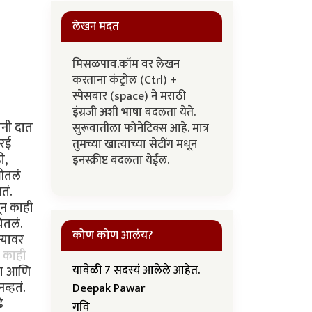
लेखन मदत
मिसळपाव.कॉम वर लेखन
करताना कंट्रोल (Ctrl) +
स्पेसबार (space) ने मराठी
इंग्रजी अशी भाषा बदलता येते.
ंनी दात
सुरूवातीला फोनेटिक्स आहे. मात्र
ुरई
तुमच्या खात्याच्या सेटींग मधून
ी,
इनस्क्रीप्ट बदलता येईल.
ओतलं
तं.
ून काही
ितलं.
कोण कोण आलंय?
्यावर
े काही
यावेळी 7 सदस्यं आलेले आहेत.
डला आणि
व्हतं.
Deepak Pawar
े
गवि