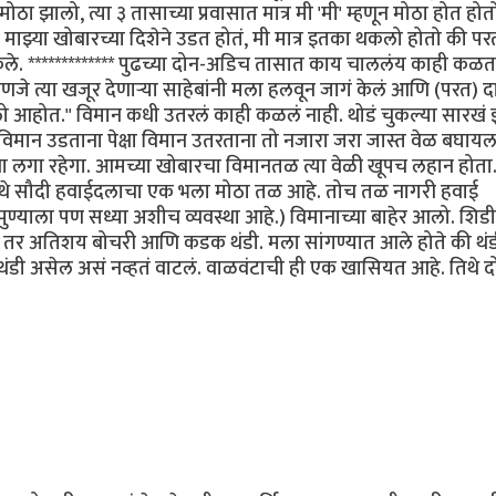
ा झालो, त्या ३ तासाच्या प्रवासात मात्र मी 'मी' म्हणून मोठा होत हो
, माझ्या खोबारच्या दिशेने उडत होतं, मी मात्र इतका थकलो होतो की पर
े. ************* पुढच्या दोन-अडिच तासात काय चाललंय काही कळत न
जे त्या खजूर देणार्‍या साहेबांनी मला हलवून जागं केलं आणि (परत) द
ो आहोत." विमान कधी उतरलं काही कळलं नाही. थोडं चुकल्या सारखं 
ान उडताना पेक्षा विमान उतरताना तो नजारा जरा जास्त वेळ बघायल
 लगा रहेगा. आमच्या खोबारचा विमानतळ त्या वेळी खूपच लहान होता
तिथे सौदी हवाईदलाचा एक भला मोठा तळ आहे. तोच तळ नागरी हवाई
ण्याला पण सध्या अशीच व्यवस्था आहे.) विमानाच्या बाहेर आलो. शिड
तर अतिशय बोचरी आणि कडक थंडी. मला सांगण्यात आले होते की थं
थंडी असेल असं नव्हतं वाटलं. वाळवंटाची ही एक खासियत आहे. तिथे 