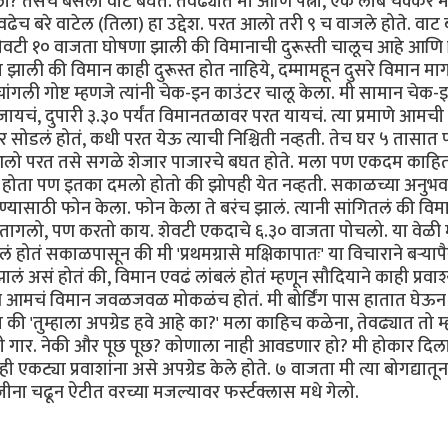
? तसेच बसलो वाट बघत. तेवढ्यात मी आणि पत्नी, एक लांब चक्कर म
वढेच बरे वाटेल (तिला) हा उद्देश. परत आलो तरी ९ च वाजले होते. वाट
शेवटी १० वाजता घोषणा झाली की विमानाची दुरूस्ती चालूच आहे आणि
झाली की विमान काही दुरूस्त होत नाहिये, दम्मामहून दुसरे विमान मा
ली गोष्ट म्हणजे त्यांनी चेक-इन काउंटर चालू केला. मी सामान चेक-इ
चं, दुपारी ३.३० पर्यंत विमानतळावर परत यायचं. त्या प्रमाणे आमची
ोडलं होतं, कधी परत येऊ त्याची निश्चिती नव्हती. तेच घर ५ तासात
ी आलो परत तसे सगळे शेजार पाजारचे बघत होते. मला पण एकदम काहि
र होता पण इतका दमलो होतो की झोपही येत नव्हती. सकाळच्या अनुभवा
्यासाठी फोन केला. फोन केला ते बरंच झालं. त्यानी सांगितलं की विम
 वैतागलो, पण करतो काय. शेवटी एकदाचे ६.३० वाजता पोचलो. या वेळी म
 होतं सकाळपासून की मी 'प्रथमग्रासे मक्षिकापातः' या विचाराने बर्‍याप
 असं होतं की, विमान एवढं लांबलं होतं म्हणून सौदियाने काही प्रवाश्
आणि आमचं विमान जवळजवळ मोकळंच होतं. मी बोर्डिंग पास हातात घेऊन
 'तुम्हाला अपग्रेड हवे आहे का?' मला काहिच कळेना, तेवढ्यात तो म
. मी गार. नेकी और पूछ पूछ? कोणाला नाही आवडणार हो? मी होकार दिला
ही एकट्या प्रवाशांना असे अपग्रेड केले होते. ७ वाजता मी त्या बोगद्यातून
. जीना चढून ऐटीत वरच्या मजल्यावर फर्स्टक्लास मधे गेलो.