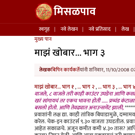
Skip to main content
मिसळपाव
Main navigation
स्वगृह
नवे लेखन
नवे प्रतिसाद
लेख
मुख्य पान
माझं खोबार... भाग ३
लेखक
बिपिन कार्यकर्ते
यांनी शनिवार, 11/10/2008 07
माझं खोबार... भाग १
,
... भाग २
,
... भाग ३
,
... भाग
वाजले, ८ वाजले तरी काही काउंटर उघडेना आणि कसली
खरं सांगायचं तर एकच भावना होती ..... प्रच्चंड कंट
बसलो होतो. आणि तेवढ्यात अनाउन्समेंट झाली,
*****
प्रवाशांनी लक्ष द्या. काही तांत्रिक बिघाडामुळे, दम
करेल. चेक-इन काउंटर्स ९.३० वाजता उघडतील. प्रवाश्या
आहेत सकाळचे. अजून कमीत कमी ४.३० तास? आणि ती 