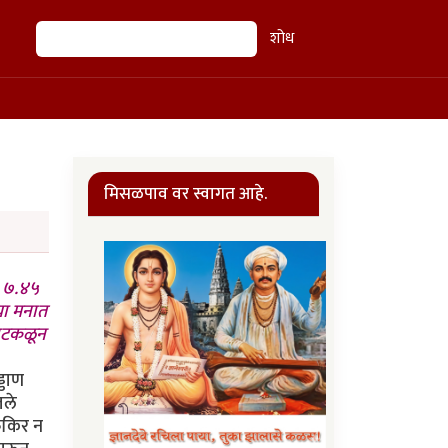
शोध
शोध
मिसळपाव वर स्वागत आहे.
, ७.४५
या मनात
ताटकळून
्डाण
जले
िकिर न