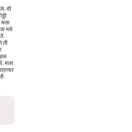
ले. मी
्ठी
. मला
िश मधे
ते.
ि ती
ण
्वास
लो. मला
 राहणार
मी