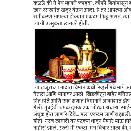
कळले की ते पेय म्हणजे 'काहवा'. कॉफी बियांपासून 
छान रसरशीत खजूर घेऊन आला. हे तर आपल्या ओळखीचं
समीकरण आपल्या डोक्यात एकदम फिट्टं असतं. त्या 
त्याची उत्सुकता लागली होती.
त्या खजूरांच्या नादात विमान कधी रिव्हर्स मधे मागे आ
घेतला आणि भानावर आलो. खिडकीतून बाहेर बघितलं, 
होत होते आणि एका क्षणात विमानाने आकाशात झेप घेत
गेली. मुंबईची चमक दमक एका मोठ्या अंधार्‍या खाई
अंधुक होत जाणारे दिवे... मला एकदम जाणीव झाली...
होतो. गरज लागली तर पटकन धावून येणारे भाऊ होत
नाहीसं झालं, उरलो मी एकटा. मग विचार आला की, 