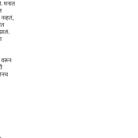
तो. मनात
त
व्हतं,
ात
झालं.
ा
.
ी वरून
डी
दोनच