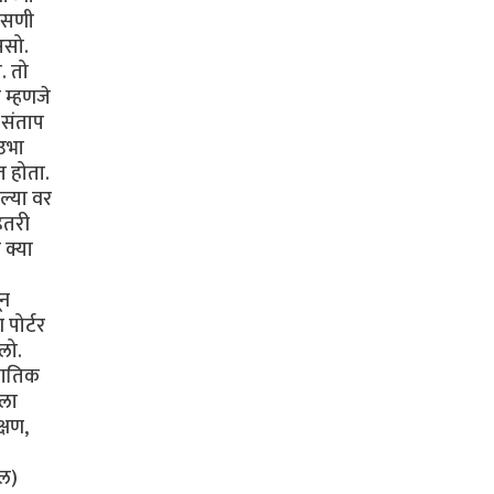
पासणी
असो.
. तो
 म्हणजे
 संताप
उभा
त होता.
ल्या वर
ितरी
 क्या
ून
पोर्टर
लो.
नुगतिक
ाला
्षण,
ूल)