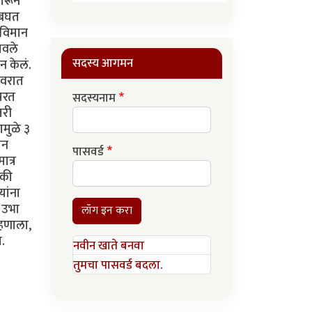
ारून
 बघत
 विमान
गवले
सदस्य आगमन
न केलं.
 वरात
 परत
सदस्यनाम
तरी
मुळे ३
ान
पासवर्ड
ात्र
ैकी
यांना
 उभा
लॉग इन करा
्हणाला,
.
नवीन खाते बनवा
तुमचा पासवर्ड बदला.