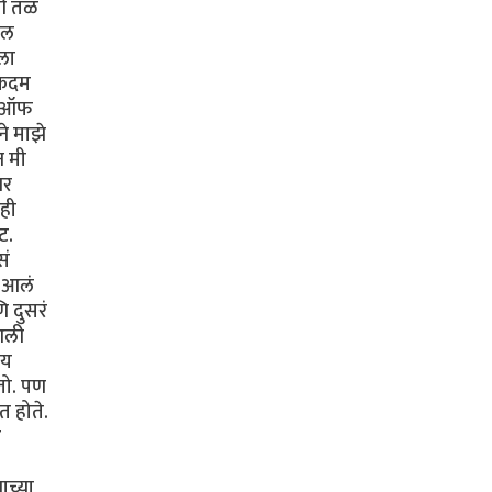
री तळ
ॉल
ला
एकदम
, 'ऑफ
ने माझे
न मी
बर
ीही
ट.
सं
त आलं
ि दुसरं
 आली
ाय
तो. पण
त होते.
ा
ाच्या