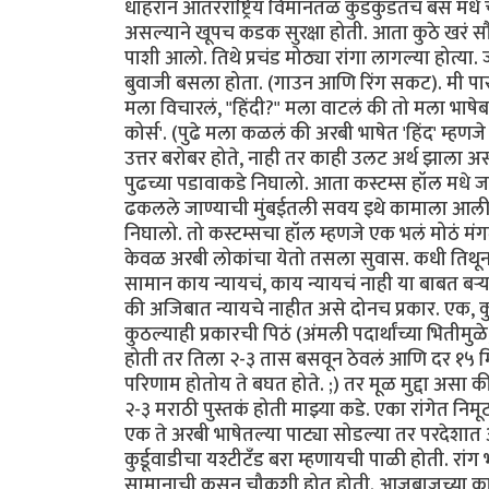
धाहरान आंतरराष्ट्रिय विमानतळ कुडकुडतच बस मधे
असल्याने खूपच कडक सुरक्षा होती. आता कुठे खरं सौ
पाशी आलो. तिथे प्रचंड मोठ्या रांगा लागल्या होत
बुवाजी बसला होता. (गाउन आणि रिंग सकट). मी पा
मला विचारलं, "हिंदी?" मला वाटलं की तो मला भाषेब
कोर्स'. (पुढे मला कळलं की अरबी भाषेत 'हिंद' म्हणज
उत्तर बरोबर होते, नाही तर काही उलट अर्थ झाला 
पुढच्या पडावाकडे निघालो. आता कस्टम्स हॉल मधे ज
ढकलले जाण्याची मुंबईतली सवय इथे कामाला आली. प
निघालो. तो कस्टम्सचा हॉल म्हणजे एक भलं मोठं मंगल 
केवळ अरबी लोकांचा येतो तसला सुवास. कधी तिथून 
सामान काय न्यायचं, काय न्यायचं नाही या बाबत बर्
की अजिबात न्यायचे नाहीत असे दोनच प्रकार. एक, कुठल
कुठल्याही प्रकारची पिठं (अंमली पदार्थांच्या भितीम
होती तर तिला २-३ तास बसवून ठेवलं आणि दर १५ मि
परिणाम होतोय ते बघत होते. ;) तर मूळ मुद्दा असा 
२-३ मराठी पुस्तकं होती माझ्या कडे. एका रांगेत नि
एक ते अरबी भाषेतल्या पाट्या सोडल्या तर परदेशात 
कुर्डूवाडीचा यश्टीटँड बरा म्हणायची पाळी होती. रां
सामानाची कसून चौकशी होत होती. आजूबाजूच्या काह