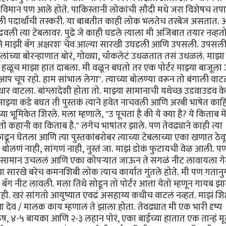
े विमान पण आले होते. पाकिस्तानी लोकांची सौदी मधे जरा विशेषच त
 अंमली पदार्थांची तस्करी. या बाबतीत काही लोक भलतेच तरबेज असतात. 
ी त्या टेबलावर. पुढे जे काही घडले त्याला मी अजिबात तयार नव्हतो
त्याने माझी बॅग अक्षरशः चेव आल्या सारखी उघडली आणि उपसली. उपसली
लांच्या बोरन्हाणात बोरं, गोळ्या, चॉकलेटं उधळतात तसं उधळलं. माझा
हळूच माझा हात दाबला. मी वळून बघतो तर एक पोर्टर माझ्या बाजूला 
आप चूप रहो. हाम सांभाल लेगा". त्याच्या बोलण्या वरून तो बंगाली वाट
ाटला. बांग्लादेशी होता तो. माझ्या सामानाची यथेच्छ उडवाउडव के
े माझ्या कडे बघत ती पुस्तकं त्याने हवेत नाचवली आणि अरबी भाषेत काह
च्या भूमिकेत शिरले. मला म्हणाले, "उ पूचता है की ये क्या है? ये किताब मे
 तो कहानी का किताब है." लगेच भाषांतर झाले. पण तेवढ्याने काही त्या
काढून घेतला आणि त्या पुस्तकांबरोबर त्याच्या टेबलाच्या एका खणात ठेव
लणं नाही, सांगणं नाही, नुस्तं जा. माझं डोकं फुटायची वेळ आली. पण 
 आणि सामान उचललं आणि एका कोपर्‍यात जाऊन ते सगळं नीट लावायला गे
झ्या सारखे बरेच कमनशिबी लोक त्याच कार्यात गुंतले होते. मी पण गता
नीट लावली. मला तिथे सोडून तो पोर्टर आत्ता येतो म्हणून गायब झ
नाही. खरं सांगतो आयुष्यात एवढं असहाय्य कधीच वाटलं नव्हतं. माझं शिक
ाझा देव / मालक काय म्हणाल ते झाला होता. तेवढ्यात मी एक भारी दृष्य
ष, ४-५ बायका आणि २-३ लहान पोरं, एका बाईच्या हातात एक तान्हं म