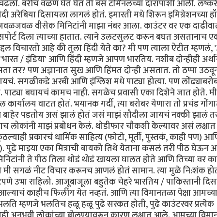
 चढलो. बरीच वळणं घेत घेत ती बस टर्मिनलच्या दारापाशी आली. लष्क
दी अरेबिया दिसायला लागलं होतं. इमारती मधे शिरून इमिग्रेशनच्या ह
्या. जवळजवळ वीसेक मिनिटांनी माझा नंबर आला. काउंटर वर एक दाढीवा
सपोर्ट दिला त्याच्या हातात. त्याने उलटसुलट करून बघत असतानाच 
द्दल विचारतो आहे की तुला हिंदी येते का? मी पण त्याला ऐटीत म्हणलं
े 'भारत / इंडिया' आणि हिंदी म्हणजे आपण भारतिय. नशीब दोन्हीही अर्था
असता तर? पण अज्ञानात सुख आणि हिंमत दोन्ही असतात. तो ठप्पा उठवू
ायचं. सगळीकडे अरबी आणि इंग्लिश मधे पाट्या होत्या. पण लोंढ्याबरो
ाट्या बघायचं कामच नाही. सगळेच प्रवासी एका दिशेने जात होते. म
कार्यालय वाटत होतं. भयानक गर्दी, त्या बरोबर येणारा तो प्रचंड गोंगा
बाहेर पडतोय असं झालं होतं जसं माझं सौदीला जायचं नक्की झालं त
‍याच लोकांनी माझं प्रबोधन केलं. थोडीफार चौकशी केल्यावर असं लक्षा
्याही प्रकारचं धार्मिक साहित्य (फोटो, मूर्ती, पुस्तकं, काही पण) आण
ुळे). पुढे माझ्या एका मित्राची बायको तिथे येताना कसलं तरी पीठ घेऊन
निटांनी ते पीठ तिला थोडं थोडं खायला घालत होते आणि तिच्या वर क
की मी सगळं नीट विचार करूनच आणलं होतं सामान. त्या मुळे नि:शंक हो
मूटपणे उभा राहिलो. आजूबाजूला बहुतेक चेहरे भारतिय / पाकिस्तानी दिस
आल्याचं काहीच फिलींग येत नव्हतं. आणि त्या विमानतळा पेक्षा आमच्य
ग भलति म्हणजे भलतिच हळू हळू पुढे सरकत होती, पुढे काउंटरवर प्रत्येक
ी अनुभवी लोकांच्या बोलण्यावरून कारण लक्षात आले. आमच्या विमान