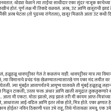
बनवतात. थोड्या वेळाने त्या ताईचा साथीदार एका सुंदर नाजूक काचेच्य
 होतं. पूर्ण लक्ष मी तिकडे वळवलं. अरब, उंट आणि खजूराची झाडं ह
पैकी अरब भेटला (तो पुढच्या रांगेतला), खजूर मिळाले आता उंट कधी 
लं, हळूहळू धावपट्टीवर गेलं ते कळलंच नाही. धावपट्टीवर मात्र त्या विमान
त्या विमानाचे प्रचंड पंख खेळण्यातल्यासारखे पण एका मंद लयीत वर
ली. ज्या मुंबईत आत्तापर्यंतचे आयुष्य घालवले ती मुंबई हळूहळू लहा
ने गिळून टाकली, उरला फक्त अंधार आणि खाली समुद्रात लुकलुकणारे बो
 आता मी एकटा. मोठा झालो, लग्न झालं तरी मी कायम आप्त-मित्रांच्या
े, आधाराला आई-वडिल आणि इतर लोक होते, मित्र होते. एका क्षणात ह
काय होईल? नविन ठिकाणी परत उभे राहू, तिथे गोतावळा जमवू. एक उम