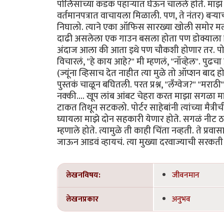
पोलिसांच्या कडक पहार्‍यात घेऊन चालले होते. माझं 
वर्तमानपत्रात वाचायला मिळाली. पण, ते नंतर) बर्‍य
निघालो. त्याने एका ऑफिस सारख्या खोली समोर म
दाढी असलेला एक गाउन बसला होता पण डोक्याला रिं
अंदाज आला की आता इथे पण चौकशी होणार तर. पोर्टर
विचारलं, "हे काय आहे?" मी म्हणलं, "नॉव्हेल". पुढचा प्र
(ज्यूंना व्हिसाच देत नाहीत त्या मुळे तो ऑप्शन बाद 
पुस्तकं चाळून बघितली. परत प्रश्न, "लँग्वेज?" "मर
नक्की.... खूप लांब आंबट चेहरा करत माझा सगळा 
टाकत तिथून सटकलो. पोर्टर साहेबांनी त्यांच्या मैत
घ्यायला माझे दोन सहकारी येणार होते. सगळं नीट ठर
म्हणाले होते. त्यामुळे ती काही चिंता नव्हती. ते 
जाऊन आडवं व्हायचं. त्या मुख्या दरवाज्याची सरकती
लेखनविषय:
जीवनमान
लेखनप्रकार
अनुभव