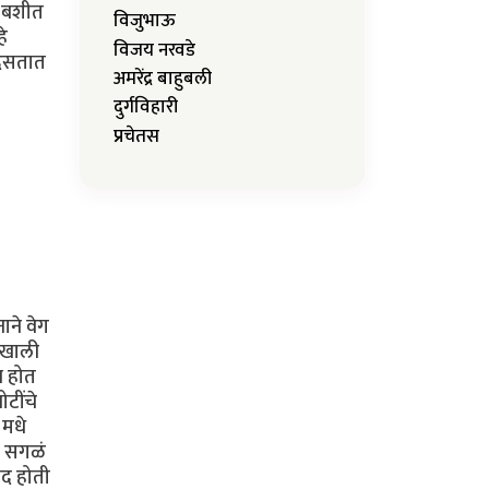
ा बशीत
विजुभाऊ
े
विजय नरवडे
दिसतात
अमरेंद्र बाहुबली
दुर्गविहारी
प्रचेतस
ाने वेग
 खाली
न होत
टींचे
 मधे
े सगळं
ेद होती