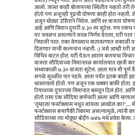
करता) निघून गेली. आणि आता पकडायचं तरी कुणाला
आलो. जास्त काही बोलायच्या स्थितीत नव्हतो तरी ते
होतो पण अजूनही पुढची घोषणा काही होत नव्हती. 
अजून थोड्या उशिराने निघेल. आणि ११ वाजता घोषणा 
आहे आणि विमान दुपारी ४.३० ला सुटेल. पण एकच चांग
घर जवळच असल्याने सरळ निर्णय घेतला, घरी परत जाय
निघाली परत. एका वेगळ्याच वातावरणात सकाळी घर स
दिसणार याची कल्पनाच नव्हती. :) जसे आम्ही घर
विचित्र वाटत होतं. घरी येऊन आराम करायचा विचा
वाजता सौदियाच्या विमानतळ कार्यालयात खात्री करण
संध्याकाळी ७.३० वाजता सुटेल. आता मात्र मी पूर्ण
सगळे सुरळीत पार पडले. आत्ता पर्यंत इतकं काही झालं
धास्तावलो होतो. पण अजून एक धक्का बाकी होता. झालं
रियाधच्या दुपारच्या विमानात बसवून दिलं होतं. 
होतो तसा एक सौदिया कर्मचारी आला आणि म्हणाला की
'तुम्हाला फर्स्टक्लास मधून जायला आवडेल का?'...
फर्स्टक्लास बर्‍यापैकी रिकामा असल्यामुळे, त्यांनी का
सौदियाच्या त्या मोठ्ठ्या बोईंग-७४७ मधे प्रवेश केला