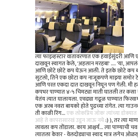
त्या फाइव्हस्टार वातावरणात एक हवाईसुंदरी आणि एक ह
दाखवून स्वागत केले, 'अहलान मरहबा' .... 'या, आपल
आणि छोटे छोटे कप घेऊन आली. ते इतके छोटे कप ब
सुटलो, तिने एक छोटा कप नाजूकपणे माझ्या समोर 
आणि परत एकदा दात दाखवून निघून पण गेली. मी हळू
कपभर पाण्यात ४-५ चिमट्या माती घातली तर कसा र
येतंय त्यात घालायला. एवढ्या गढूळ पाण्यात फिरव
एक अरब नवरा बायको होते पुढच्या रांगेत. त्या गाउ
ती काळी रिंग...
एक लोकप्रिय जोकः त्यांच्या डोक्या
आहे ते कापरासारखं उडून जाऊ नये
:) ), तर त्या म
लावला कप तोंडाला. काय आश्चर्य... त्या पाण्याची
त्यातला केशर - वेलदोड्याचा स्वाद मात्र लगेच ओळ