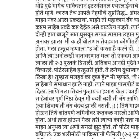
थोडे पुढे मागेच पाकिस्तान इंटरनॅशनल एयरलाईन्सच
होते म्हणे. कारण तेच आपले नेहमीचे सुप्रसिद्ध...
माझा नंबर आला एकदाचा. माझी ती महाकाय बॅग चढवल
कष्टम साहेब एवढे कष्ट देईल असे वाटलेच नव्हते. 
दोन्ही हात बाजूने आत घुसवून सगळं सामान लहान मु
अनावर झाला. मी काही बोलणार तेवढ्यात कोणीतरी 
होता. मला हळूच म्हणाला "उ जो करता है करने दो... 
आणि त्या अनोळखी वातावरणात मला तो एकदम आधार व
त्याला ती २-३ पुस्तकं दिसली. अतिशय आनंदी मुद्रेन
विचारलं. पोर्टरसाहेब हरहुन्नरी होते. ते लगेच दुभाष्या
लिखा है? तुम्हारा मजहब का कुछ है?" मी म्हणलं, "ये
साहेबाचे समाधान झाले नाही. त्याने माझा पासपोर्ट 
दिला. आणि मला तिथनं फुटायचा इशारा केला. काही बो
साहेबांवर पूर्ण निष्ठा ठेवून मी कशी बशी ती बॅग
(त्या शिवाय ती बॅग बंदच झाली नसती. ;) ) तिथे मा
होऊन तिथे शांतपणे जमिनीवर फतकल मारली आणि बॅग 
होता. अर्धा तास होऊन गेला तरी त्याचा काही पत्ता 
माझा अनुभव त्या क्षणी सगळं झूट होतं. तो पोर्टर म
बघितलं. एक भलीमोठी पाकिस्तानी फॅमिली (२-३ पुरू