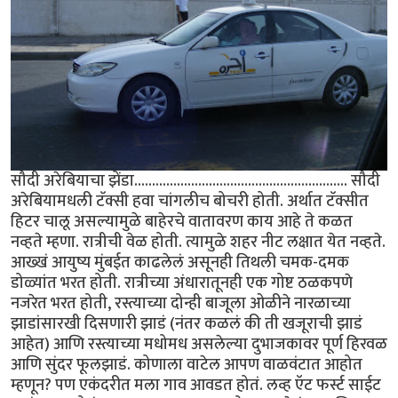
सौदी अरेबियाचा झेंडा............................................................ सौदी
अरेबियामधली टॅक्सी हवा चांगलीच बोचरी होती. अर्थात टॅक्सीत
हिटर चालू असल्यामुळे बाहेरचे वातावरण काय आहे ते कळत
नव्हते म्हणा. रात्रीची वेळ होती. त्यामुळे शहर नीट लक्षात येत नव्हते.
आख्खं आयुष्य मुंबईत काढलेलं असूनही तिथली चमक-दमक
डोळ्यांत भरत होती. रात्रीच्या अंधारातूनही एक गोष्ट ठळकपणे
नजरेत भरत होती, रस्त्याच्या दोन्ही बाजूला ओळीने नारळाच्या
झाडांसारखी दिसणारी झाडं (नंतर कळलं की ती खजूराची झाडं
आहेत) आणि रस्त्याच्या मधोमध असलेल्या दुभाजकावर पूर्ण हिरवळ
आणि सुंदर फूलझाडं. कोणाला वाटेल आपण वाळवंटात आहोत
म्हणून? पण एकंदरीत मला गाव आवडत होतं. लव्ह ऍट फर्स्ट साईट