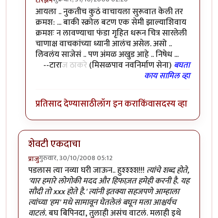
टारझन
In reply to
क्रमशः :-(
by
सुक्या
आयला .. नुकतीच कुठं वाचायला सुरूवात केली तर
क्रमश: ... बाकी स्क्रोल बटण एक सेमी झाल्याशिवाय
क्रमशः न लावण्याचा फंडा गृहित धरून चित्र सारलेली
चाणाक्ष वाचकांच्या ध्यानी आलंच असेल. असो ..
लिवलंय साजेसं .. पण अंमळ अखुड आहे .. निषेध ...
--टारा
ज ठाकरे
(मिसळपाव नवनिर्माण सेना)
बघता
काय सामिल व्हा
प्रतिसाद देण्यासाठी
लॉग इन करा
किंवा
सदस्य व्हा
शेवटी एकदाचा
गुरुवार, 30/10/2008 05:12
प्राजु
पडलास त्या नव्या घरी जाऊन.. हुश्श्श्श!!!
त्यांचे शब्द होते,
'यार हमारे लोगोकी मदद और हिफाज़त हमेही करनी है. यह
सौदी तो xxx होते है.' त्यांनी इतक्या सहजपणे आम्हाला
त्यांच्या 'हम' मधे सामावून घेतलेलं बघून मला आश्चर्यच
वाटलं.
बघ बिपिनदा, तुलाही असंच वाटलं. मलाही इथे