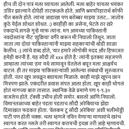
हीच ती दोन पात्रं मला घ्यायला आलेली. मला बाहेर यायला भयंकर
उशिर झाल्याने दोघेही ताटकळले होते. आणि श्रमपरिहारार्थ कॉफी
पीत बसले होते. त्यांचा आडाखा पण बरोब्बर माझ्या उलट... जातोय
कुठे येईल शोधत शोधत. :) काहीही का असेना, भेटले तर खरे
एकदाचे.सगळे गुन्हे माफ त्यांना. मग आमच्या पाकिस्तानी
नवदोस्तांना नीट 'शुक्रिया' वगैरे करून मी निघालो तिथून. जाता
जाता त्या दोघां पाकिस्तान्यांनी माझ्या सहकार्‍यांची थोडी शाळा
केलीच. :) त्यांचे शब्द होते, 'यार हमारे लोगोकी मदद और हिफाज़त
हमेही करनी है. यह सौदी तो xxx होते है.' त्यांनी इतक्या सहजपणे
आम्हाला त्यांच्या 'हम' मधे सामावून घेतलेलं बघून मला आश्चर्यच
वाटलं. ही तर माझ्या पाकिस्तान्यांशी आलेल्या संबंधांची सुरुवातच
होती. नंतर खूप जवळून बघायला मिळाले. काही माझे खूपच छान
मित्रपण झाले. एकंदरीत प्रवास संपत आला होता. खूप काही भोगलं
होतं मागच्या बारा तासात. स्थानिक वेळे प्रमाणे पण ९-९.३०
वाजलेच होते. टॅक्सी उभीच होती समोर. बसलो आणि निघालो.
विमानतळाच्या बाहेर पडता पडताच सौदी अरेबियाचा झेंडा
दिमाखात फडकत होता. 'वेलकम टू सौदी अरेबिया' अशी भलीमोठ्ठी
पाटी पण होती चक्क. चला म्हणजे नविन येणार्‍या माणसांचे खरंच
स्वागत करत नसले तरी स्वागत करायची इच्छा तरी आहे म्हणायची.