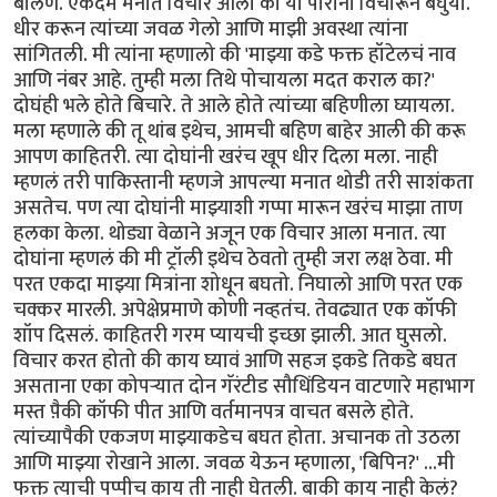
बोलणं. एकदम मनात विचार आला की या पोरांना विचारून बघुया.
धीर करून त्यांच्या जवळ गेलो आणि माझी अवस्था त्यांना
सांगितली. मी त्यांना म्हणालो की 'माझ्या कडे फक्त हॉटेलचं नाव
आणि नंबर आहे. तुम्ही मला तिथे पोचायला मदत कराल का?'
दोघंही भले होते बिचारे. ते आले होते त्यांच्या बहिणीला घ्यायला.
मला म्हणाले की तू थांब इथेच, आमची बहिण बाहेर आली की करू
आपण काहितरी. त्या दोघांनी खरंच खूप धीर दिला मला. नाही
म्हणलं तरी पाकिस्तानी म्हणजे आपल्या मनात थोडी तरी साशंकता
असतेच. पण त्या दोघांनी माझ्याशी गप्पा मारून खरंच माझा ताण
हलका केला. थोड्या वेळाने अजून एक विचार आला मनात. त्या
दोघांना म्हणलं की मी ट्रॉली इथेच ठेवतो तुम्ही जरा लक्ष ठेवा. मी
परत एकदा माझ्या मित्रांना शोधून बघतो. निघालो आणि परत एक
चक्कर मारली. अपेक्षेप्रमाणे कोणी नव्हतंच. तेवढ्यात एक कॉफी
शॉप दिसलं. काहितरी गरम प्यायची इच्छा झाली. आत घुसलो.
विचार करत होतो की काय घ्यावं आणि सहज इकडे तिकडे बघत
असताना एका कोपर्‍यात दोन गॅरंटीड सौधिंडियन वाटणारे महाभाग
मस्त पै़की कॉफी पीत आणि वर्तमानपत्र वाचत बसले होते.
त्यांच्यापैकी एकजण माझ्याकडेच बघत होता. अचानक तो उठला
आणि माझ्या रोखाने आला. जवळ येऊन म्हणाला, 'बिपिन?' ...मी
फक्त त्याची पप्पीच काय ती नाही घेतली. बाकी काय नाही केलं?