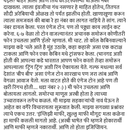
येईल? बाहेर आलो आणि तिथे काउंटरवरल्या भाऊला नंबर
दाखवला. त्याला इंग्रजीचा गंध नसणार हे माहित होतेच, तितपत
सौदी अरेबियाची ओळख तो पर्यंत झालीच होती. खाणाखुणा करून
त्याला समजवलं की बाबा रे हा नंबर का लागत नाहिये ते सांग. त्याने
नंबर डायल केला. परत एंगेज टोन. पण तो पठ्ठ्या काय लाईन कट
करेना. ६-७ वेळा तो टोन वाजल्यानंतर अचानक समोरून कोणीतरी
फोन उचलला आणि 'हॅलो' म्हणालं. मी चाट. तो कॉल केबिनवाल्याने
माझ्या कडे 'चले आते है मुंह उठाके, कहा कहासे' असा एक कटाक्ष
टाकला आणि फोन एका केबिन मधे ट्रांसफर केला. (भानगड अशी
होती की आपल्या कडे भारतात आपण फोन करतो तेव्हा समोरून
आपल्याला 'ट्रिंग ट्रिंग' अशी रिंग ऐकायला येते. गल्फ मधल्या सर्व
देशांत 'बीप बीप' असा एंगेज टोन सारखाच पण जरा लांब आणि
वेगळा आवाज येतो. मला वाटत होते की एंगेज टोन आहे पण ती
खरी रिंगच होती.... धडा नंबर २ :) ) मी फोन उचलला आणि
बोलायला लागलो. समोरचा माणूस अरबी होता हे त्याच्या
उच्चारावरून लगेच कळलं. मी माझ्या सहकार्‍यांची नावं घेऊन ते
आहेत का वगैरे विचारायला सुरूवात केली. माझ्या सगळ्या प्रश्नांवर
त्याचे एकच उत्तर. 'इंग्लिझी माफी, खुल्लु माफी मौगूद' मला कळेना
हा माफी कसली मागतो आहे. (अरबी भाषेत फी म्हणजे होकारार्थी
आणि माफी म्हणजे नकारार्थी. आणि तो होता इजिप्शियन.