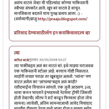
असंच वाटलं जेव्हा मी पहिल्यांदा कोण्या पाकिस्तानी
स्त्रीच्या संपर्कात आले. खूप बरं वाटलं हे वाचून.
मानसिकता बदलते याच पुनश्च प्रत्यय आला. :) -
(सर्वव्यापी)प्राजु
http://praaju.blogspot.com/
प्रतिसाद देण्यासाठी
लॉग इन करा
किंवा
सदस्य व्हा
त्या
गुरुवार, 30/10/2008 05:27
कपिल काळे
त्या पाकींबद्दल असं का वाटतं बरं. इथे माझ्या घराजवळ
एक पाकिस्तानी स्टोअर आहे. बरयाच गोष्टी मिळतात.
लाहोरी लच्छा पराठा तर खूबसूरत असतो. "त्यांना" पण
वाटत असेल का "आपल्या"बद्दल असं काही?
रशीदभाईंना विचारुन सांगतो. एक जुनी आठवण. ३२६
धावा करुन भारताने इंग्लडमध्ये नेटवेस्ट ट्रॉफी जिंकली
होती तेव्हाची( सौरभ ने शर्ट काढून फिरवला होता तोच
सामना) त्यावेळी, अंतिम सामन्याआधी जावेद मियांदाद
भारतीय टीमच्या नेट्स मध्ये आला होता.!! माझ्या ब्लॉग