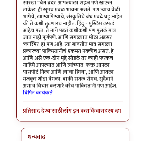
सारखा 'बिग ब्रदर' आपल्याला सहज पणे खाऊन
टाकेल' ही खूपच प्रबळ भावना असते. पण त्याच वेळी
भाषेचे, खाण्यापिण्याचे, संस्कृतिचे बंध एवढे घट्ट आहेत
की ते कधी तुटणारच नाहीत. हिंदु - मुस्लिम लफडं
आहेच परत. ते मागे पडतं कधीकधी पण पुसलं मात्र
जात नाही पूर्णपणे. आणि सगळ्यात मोठा अडसर
'काश्मिर' हा पण आहे. त्या बाबतीत मात्र सगळ्या
प्रकारच्या पाकिस्तानींचं एकमत नक्कीच असतं. हे
आणि असे एक-दोन मुद्दे सोडले तर काही फरकच
नाहिये आपल्यात आणि त्यांच्यात. फक्त आपला
पासपोर्ट निळा आणि त्यांचा हिरवा, आणि आतला
मजकूर थोडा वेगळा. बाकी सगळं सेमच. सुदैवाने
असाच विचार करणारे बरेच पाकिस्तानी पण आहेत.
बिपिन कार्यकर्ते
प्रतिसाद देण्यासाठी
लॉग इन करा
किंवा
सदस्य व्हा
धन्यवाद