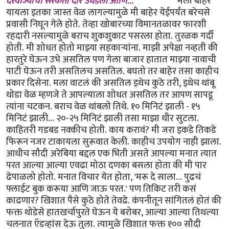
दरवाज्याची सरकती दारं उघडली आणि...
************* मला बाहेर
यायला इतका जास्त वेळ लागल्यामुळे मी बाहेर येईपर्यंत बरेचसे
प्रवासी निघून गेले होते. तेव्हा खोबारच्या विमानतळावर फारशी
रहदारी नसल्यामुळे बराच शुकशुकाट पसरला होता. तुरळक गर्दी
होती. मी शोधत होतो माझ्या सहकार्‍यांना. माझी अपेक्षा नव्हती की
हारतुरे घेऊन उभे असतिल पण गेला बाजार हातात माझ्या नावाची
पाटी घेऊन तरी असतिलच असतिल. बघतो तर बाहेर तसा काहीच
प्रकार दिसेना. मला वाटलं की असतिल इथेच कुठे तरी, इथेच थांबू
थोडा वेळ म्हणजे ते आपल्याला शोधत असतिल तर आपण सापडू
त्यांना चटकन. बराच वेळ थांबलो तिथे. १० मिनिटं झाली - १५
मिनिटं झाली... २०-२५ मिनिटं झाली तसा माझा धीर सुटला.
काहितरी गडबड नक्कीच होती. काय करावं? मी जरा इकडे तिकडे
फिरून नजर टाकायला सुरूवात केली. काहीच उपयोग नाही झाला.
आधीच सौदी अरेबिया बद्दल एक भिती असते आपल्या मनात त्यात
परत आल्या आल्या एवढा मोठा दणका बसला होता की मी पार
ढेपाळलो होतो. मनात विचार येत होता, 'मरू दे साला... पुढचं
फ्लाईट बुक करूया आणि जाऊ परत.' पण तिकिट तरी कसं
काढणार? खिशात पैसे कुठे होते तेवढे. कंपनीतून सांगितलं होतं की
फक्त थोडेसे हातखर्चापुरते घेऊन ये बरोबर, आल्या आल्या तिथल्या
चलनात ऍडव्हांस देऊ तुला. त्यामुळे खिशात फक्त १०० सौदी