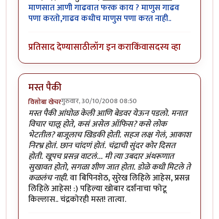
माणसात आणी गाढवात फरक काय ? माणुस गाढव
पणा करतो,गाढव कधीच माणुस पणा करत नाही..
प्रतिसाद देण्यासाठी
लॉग इन करा
किंवा
सदस्य व्हा
मस्त पैकी
गुरुवार, 30/10/2008 08:50
विसोबा खेचर
मस्त पैकी आंघोळ केली आणि बेडवर येऊन पडलो. मनात
विचार चालू होते, कसं असेल ऑफिस? कसे लोक
भेटतील? बाजूलाच खिडकी होती. सहज लक्ष गेलं, आकाश
निरभ्र होतं. छान चांदणं होतं. चंद्राची सुंदर कोर दिसत
होती. खूपच प्रसन्न वाटलं... मी त्या उबदार अंथरूणात
सुखावत होतो, सगळा शीण जात होता. डोळे कधी मिटले ते
कळलंच नाही.
वा बिपिनशेठ, सुरेख लिहिले आहेस, प्रसन्न
लिहिले आहेस! :) पहिल्या खोबार दर्शनाचा फोटू
किल्लास.. चंद्रकोरही मस्त! तात्या.