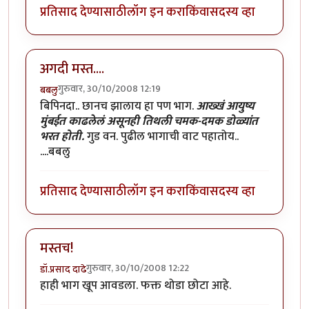
प्रतिसाद देण्यासाठी
लॉग इन करा
किंवा
सदस्य व्हा
अगदी मस्त....
गुरुवार, 30/10/2008 12:19
बबलु
बिपिनदा.. छानच झालाय हा पण भाग.
आख्खं आयुष्य
मुंबईत काढलेलं असूनही तिथली चमक-दमक डोळ्यांत
भरत होती.
गुड वन. पुढील भागाची वाट पहातोय..
....बबलु
प्रतिसाद देण्यासाठी
लॉग इन करा
किंवा
सदस्य व्हा
मस्तच!
गुरुवार, 30/10/2008 12:22
डॉ.प्रसाद दाढे
हाही भाग खूप आवडला. फक्त थोडा छोटा आहे.