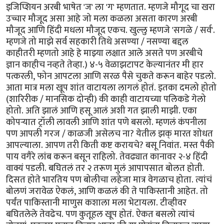
इजिप्शियन अरबी भाषेत 'ज' ला 'ग' म्हणतात. म्हणजे मौगूद चा खरा
उच्चार मौजूद असा आहे जो मला कळला असता कारण अरबी
मौजूद आणि हिंदी मधला मौजूद एकच. खुल्लु म्हणजे 'सगळे / सर्व'.
म्हणजे तो माझे सर्व सहकारी तिथे असण्या / नसण्या बद्दल
काहीतरी म्हणतो आहे हे माझ्या लक्षात आले असते पण अरबीचे
ज्ञान काहीच नव्हते तेव्हा.) ४-५ वेळाझटापट केल्यानंतर मी हार
पत्करली, फोन आपटला आणि सरळ पैसे चुकते करून बाहेर पडलो.
आता मात्र मला खूप शांत वाटायला लागलं होतं. इतका दमलो होतो
(शारिरीक / मानसिक दोन्ही) की काही वाटायच्या पलिकडे गेलो
होतो. अति झालं आणि हसू आलं अशी गत झाली माझी. एका
कोपर्‍यात ट्रॉली लावली आणि शांत पणे बसलो. म्हणलं कंपनीला
पण आपली गरज / काळजी असेलच ना? येतील झक् मारत शोधत
आपल्याला. आपण तरी किती कष्ट करायचे? बसू निवांत. मस्त पैकी
पाय वगैरे लांब करून बसून राहिलो. तेवढ्यात कानावर २-४ हिंदी
वाक्यं पडली. बघितलं तर २ तरूण मुलं आपापसात बोलत होती.
दिसत होते भारतिय पण बोलीचा लहेजा मात्र वेगळाच होता. त्यांचं
बोलणं जरावेळ ऐकलं, आणि कळलं की ते पाकिस्तानी आहेत. तो
पर्यंत पाकिस्तानी माणुस कशाला मला भेटायला. टीव्हीवर
बघितलेले तेवढेच. पण कुतूहल खूप होतं. ऐकत बसलो त्यांचं