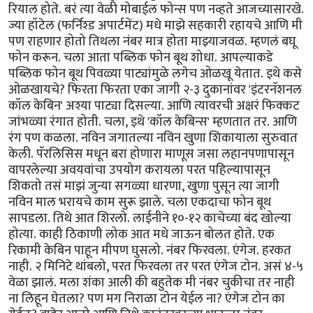
रियाल होते. बरं त्या वेळी मोबाईल फोन्स पण नव्हते आजच्यासारखे.
ज्या हॉटेल (फर्निश्ड अपार्टमेंट) मधे माझे सहकारी रहायचे आणि मी
पण राहणार होतो तिथला नंबर मात्र होता माझ्याजवळ. म्हणलं बघू
फोन करून. चला आता पब्लिक फोन बूथ शोधा. आपल्याकडे
पब्लिक फोन बूथ पिवळ्या पाट्यांमुळे लगेच ओळखू येतात. इथे कसे
ओळखायचे? फिरता फिरता एका जागी २-३ दुकानांवर 'इंटरनॅशनल
कॉल केबिन' अश्या पाट्या दिसल्या. आणि त्यावरची अक्षरं फिक्कट
जांभळ्या रंगात होती. चला, इथे 'कॉल केबिन्स' म्हणतात तर. आणि
रंग पण कळला. नविन जगातल्या नविन खुणा शिकायाला सुरुवात
केली. पॅरलिसिस मधून बरा होणारा माणूस जसा लहानपणापासून
वापरलेल्या अवयवांचा उपयोग करायला परत पहिल्यापासून
शिकतो तसं माझं जुन्या सगळ्या धारणा, खुणा पुसून त्या जागी
नविन माल भरायचे काम सुरू झाले. चला एकदाचा फोन बूथ
सापडला. तिथे आत शिरलो. लाईनीने १०-१२ काचेच्या बंद खोल्या
होत्या. काही ठिकाणी लोक आत मधे जाऊन बोलत होते. एक
रिकामी केबिन पाहून मीपण घुसलो. नंबर फिरवला. एंगेज. हरकत
नाही. २ मिनिटे थांबलो, परत फिरवला तर परत एंगेज टोन. असं ४-५
वेळा झालं. मला शंका आली की बहुतेक मी नंबर चुकीचा तर नाही
ना लिहून घेतला? पण मग निराळा टोन येईल ना? एंगेज टोन का