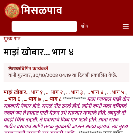
Skip to main content
मिसळपाव
शोध
शोध
मुख्य पान
माझं खोबार... भाग ४
लेखक
बिपिन कार्यकर्ते
यांनी गुरुवार, 30/10/2008 04:19 या दिवशी प्रकाशित केले.
माझं खोबार... भाग १
,
... भाग २
,
... भाग ३
,
... भाग ४
,
... भाग ५
,
... भाग ६
,
... भाग ७
,
... भाग ८
*************
मला घ्यायला माझे दोन
सहकारी येणार होते. सगळं नीट ठरलं होतं. त्यांनी कधी मला बघितलं
नव्हतं पण ते हातात पाटी घेऊन उभे राहणार म्हणाले होते. त्यामुळे ती
काही चिंता नव्हती. ते प्रवासाचे दिव्य पार पडले होते. आता सरळ
गाडीत बसायचं आणि तडक मुक्कामी जाऊन आडवं व्हायचं. त्या मुख्य