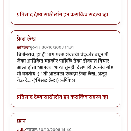
प्रतिसाद देण्यासाठी
लॉग इन करा
किंवा
सदस्य व्हा
फ्रेश लेख
गुरुवार, 30/10/2008 14:31
ऋषिकेश
बिपीनराव, हा ही भाग मस्त! शेवटची चंद्रकोर बघून मी
जेव्हा आम्रिकेत चंद्रकोर पाहिलि तेव्हा डोक्यात विचार
आला होता "आपल्या भारतातूनही दिसणारी एकमेव गोष्ट
मी बघतोय :) " तो आठवला एकदम फ्रेश लेख.. अजून
येऊ दे... -('मिसळ'लेला) ऋषिकेश
प्रतिसाद देण्यासाठी
लॉग इन करा
किंवा
सदस्य व्हा
छान
गुरुवार, 30/10/2008 14:40
सुनील