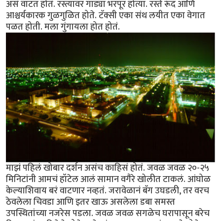
असं वाटत होतं. रस्त्यावर गाड्या भरपूर होत्या. रस्ते रूंद आणि
आश्चर्यकारक गुळगुळित होते. टॅक्सी एका संथ लयीत एका वेगात
पळत होती. मला गुंगायला होत होतं.
माझं पहिलं खोबार दर्शन असंच काहिसं होतं. जवळ जवळ २०-२५
मिनिटांनी आमचं हॉटेल आलं सामान वगैरे खोलीत टाकलं. आंघोळ
केल्याशिवाय बरं वाटणार नव्हतं. जरावेळानं बॅग उघडली, तर वरच
ठेवलेला चिवडा आणि इतर खाऊ असलेला डबा समस्त
उपस्थितांच्या नजरेस पडला. जवळ जवळ सगळेच घरापासून बरेच