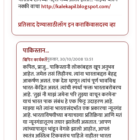
नक्की वाचा
http://kalekapil.blogspot.com/
प्रतिसाद देण्यासाठी
लॉग इन करा
किंवा
सदस्य व्हा
पाकिस्तान...
गुरुवार, 30/10/2008 13:51
बिपिन कार्यकर्ते
In reply to
त्या
by
कपिल काळे
कपिल, प्राजु... पाकिस्तानी लोकांबद्दल खूप अनुभव
आहेत. जमेल तसं लिहीनच. त्यांना भारताबद्दल बेहद्द
आकर्षण असतं. एक देश म्हणून त्यांचं पूर्ण भावविश्व
भारत-केंद्रित असतं. त्यांची स्पर्धा फक्त भारताबरोबरच
आहे. 'तुझं नी माझं जमेना परि तुझ्या वाचून करमेना'
याचं भारत पाक संबंध हे एक फिट्ट उदाहरण आहे.
माझ्या मते त्यांना भारतासंदर्भात एक प्रकारचा न्यूनगंड
आहे. भारताविषयीच्या बर्‍याचश्या प्रतिक्रिया आणि मतं
या न्यूनगंडातूनच तयार झालेली असतात. 'आपण
त्यांच्यापासून भांडून वेगळे झालो आहोत, आपलं
स्वतंत्र अस्तित्व टिकवलंच पाहिजे नाहीतर भारता