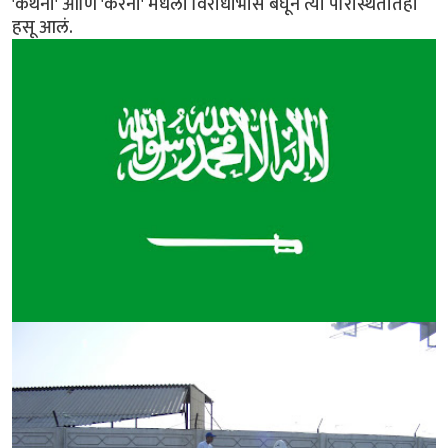
'कथनी' आणि 'करनी' मधला विरोधाभास बघून त्या परिस्थितीतही
हसू आलं.