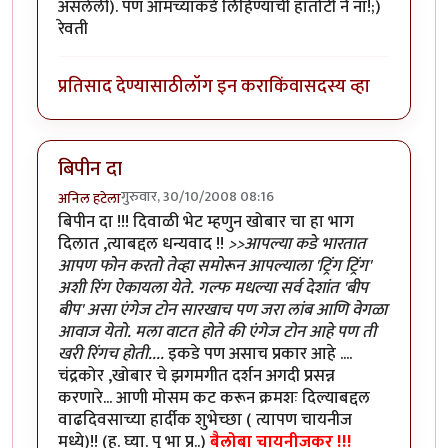
असलेली). पण आमच्याकडे लिहिण्याची हातोटी नै ना!;)
रेवती
प्रतिसाद देण्यासाठी
लॉग इन करा
किंवा
सदस्य व्हा
बिपीन दा
गुरुवार, 30/10/2008 08:16
अनिल हटेला
बिपीन दा !!! दिवाळी भेट म्हणुन खोबार चा हा भाग
दिलात ,त्याबद्दल धन्यवाद !!
>>आपल्या कडे भारतात
आपण फोन करतो तेव्हा समोरून आपल्याला 'ट्रिंग ट्रिंग'
अशी रिंग ऐकायला येते. गल्फ मधल्या सर्व देशांत 'बीप
बीप' असा एंगेज टोन सारखाच पण जरा लांब आणि वेगळा
आवाज येतो. मला वाटत होते की एंगेज टोन आहे पण ती
खरी रिंगच होती....
इकडे पण असाच प्रकार आहे ....
चंद्रकोर ,खोबार चे झगमगीत दर्शन अगदी प्रसन्न
करणारे... आणी मोसम कट करून क्रमशः दिल्याबद्दल
वाढदिवसाच्या हार्दीक शुभेच्छा ( त्यापण चायनीज
मध्ये)!! (ह. घ्या. पु भा प्र..)
बैलोबा चायनीजकर !!!