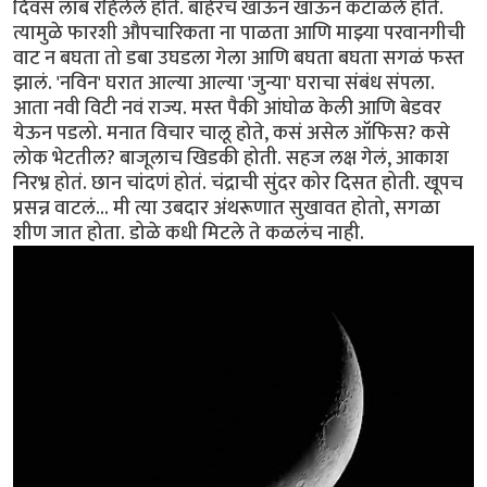
दिवस लांब रहिलेले होते. बाहेरचं खाऊन खाऊन कंटाळले होते.
त्यामुळे फारशी औपचारिकता ना पाळता आणि माझ्या परवानगीची
वाट न बघता तो डबा उघडला गेला आणि बघता बघता सगळं फस्त
झालं. 'नविन' घरात आल्या आल्या 'जुन्या' घराचा संबंध संपला.
आता नवी विटी नवं राज्य. मस्त पैकी आंघोळ केली आणि बेडवर
येऊन पडलो. मनात विचार चालू होते, कसं असेल ऑफिस? कसे
लोक भेटतील? बाजूलाच खिडकी होती. सहज लक्ष गेलं, आकाश
निरभ्र होतं. छान चांदणं होतं. चंद्राची सुंदर कोर दिसत होती. खूपच
प्रसन्न वाटलं... मी त्या उबदार अंथरूणात सुखावत होतो, सगळा
शीण जात होता. डोळे कधी मिटले ते कळलंच नाही.