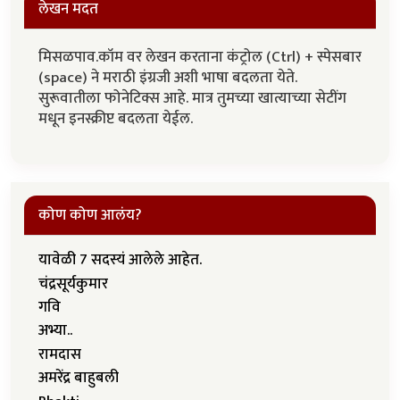
लेखन मदत
मिसळपाव.कॉम वर लेखन करताना कंट्रोल (Ctrl) + स्पेसबार
(space) ने मराठी इंग्रजी अशी भाषा बदलता येते.
सुरूवातीला फोनेटिक्स आहे. मात्र तुमच्या खात्याच्या सेटींग
मधून इनस्क्रीप्ट बदलता येईल.
कोण कोण आलंय?
यावेळी 7 सदस्यं आलेले आहेत.
चंद्रसूर्यकुमार
गवि
अभ्या..
रामदास
अमरेंद्र बाहुबली