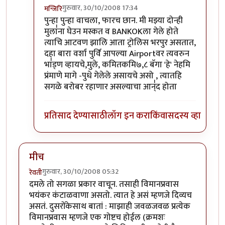
गुरुवार, 30/10/2008 17:34
मन्जिरि
In reply to
पाकिस्तान...
by
बिपिन कार्यकर्ते
पुन्हा पुन्हा वाचला, फारच छान. मी मझ्या दोन्ही
मुला॑ना घेउन मस्कत व BANKOKला गेले होते
त्याचि आटवण झालि आता ट्रोलिस भरपुर असतात,
दहा बारा वर्शा पुर्वि आपल्या Airportवर त्यवरुन
भा॑ड्ण व्हायचे,मुले, कमितकमि७,८ बॅगा 'हे' नेहमि
प्रंमाणे मागे -पुधे गेलेले असायचे असो , त्यातहि
सगळे बरोबर रहाणार असल्याचा आन्॑द होता
प्रतिसाद देण्यासाठी
लॉग इन करा
किंवा
सदस्य व्हा
मीच
गुरुवार, 30/10/2008 05:32
रेवती
दमले तो सगळा प्रकार वाचून. तसाही विमानप्रवास
भयंकर कंटाळवाणा असतो. त्यात हे असं म्हणजे दिव्यच
असतं. दुसरोंकेसाथ बातां : माझाही जवळजवळ प्रत्येक
विमानप्रवास म्हणजे एक गोष्टच होईल (क्रमशः