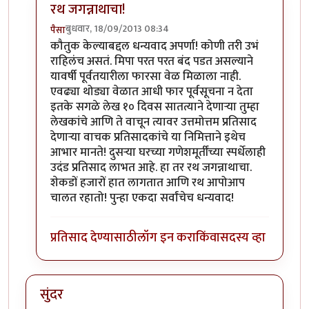
रथ जगन्नाथाचा!
बुधवार, 18/09/2013 08:34
पैसा
In reply to
होय देवा महाराजा!
by
स्पंदना
कौतुक केल्याबद्दल धन्यवाद अपर्णा! कोणी तरी उभं
राहिलंच असतं. मिपा परत परत बंद पडत असल्याने
यावर्षी पूर्वतयारीला फारसा वेळ मिळाला नाही.
एवढ्या थोड्या वेळात आधी फार पूर्वसूचना न देता
इतके सगळे लेख १० दिवस सातत्याने देणार्‍या तुम्हा
लेखकांचे आणि ते वाचून त्यावर उत्तमोत्तम प्रतिसाद
देणार्‍या वाचक प्रतिसादकांचे या निमित्ताने इथेच
आभार मानते! दुसर्‍या घरच्या गणेशमूर्तींच्या स्पर्धेलाही
उदंड प्रतिसाद लाभत आहे. हा तर रथ जगन्नाथाचा.
शेकडों हजारों हात लागतात आणि रथ आपोआप
चालत रहातो! पुन्हा एकदा सर्वांचेच धन्यवाद!
प्रतिसाद देण्यासाठी
लॉग इन करा
किंवा
सदस्य व्हा
सुंदर