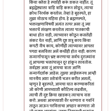
किंवा क्लेश हे स्पर्शही करूं शकत नाहींत. तूं
ब्रह्मद्वेष्ट्याला त्राहि त्राहि करून सोडून, त्याचा
क्रोध निरर्थक करतोस. तेव्हां हे बृहस्पते, हा
तुझा मोठाच महिमा होय. हे ब्रह्मणस्पते,
भक्तरक्षणाविषयीं अत्यंत तत्पर असा तूं ज्या
भक्ताचें संरक्षण करतोस त्याला पातकाची
बाधा होत नाही, त्याच्यावर कोठून कसलेंही
संकट येत नाहीं, आणि दुष्ट शत्रु काय किंवा
कपटी नीच काय, कोणीही त्याच्यावर आपला
पगडा बसविला असें कधींही होत नाही. कारण
सन्मार्गापासून भ्रष्ट करणार्‍या सर्वच दुरात्म्यांना
तूं आपल्या भक्तांपासून दूर हांकून लावतोस.
सर्वद्रष्टा असा तूं आमचा त्राता आणि
सन्मार्गदर्शक आहेस. तुझ्या आज्ञेवरूनच आम्ही
माननीय अशा स्तोत्रांनी भजन करीत असतों,
म्हणून हे बृहस्पते, आमचा घात करण्याकरितां
जो कोणी आमच्याशी कौटिल्य लढवील,
त्याची ती दुष्ट क्रिया खाडकन् त्याचाच नाश
करो. अथवा आमच्याशी वैर धरणारा व गर्वानें
ताठून जाऊन परवित्ताचा अपहार करणारा जो