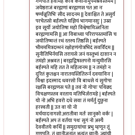
गणपतिं हवामहे कविं कवीनामुपमश्रवस्तमम |
जयेष्ठराजं बरह्मणां बरह्मणस पत आ नः
षर्ण्वन्नूतिभिः सीद सादनम || देवाश्चित ते असुर्य
परचेतसो बर्हस्पते यज्ञियं भागमानशुः | उस्रा
इव सूर्यो जयोतिषा महो विश्वेषामिज्जनिता
बरह्मणामसि || आ विबाध्या परिरापस्तमांसि च
जयोतिष्मन्तं रथं रतस्य तिष्ठसि | बर्हस्पते
भीमममित्रदम्भनं रक्षोहणंगोत्रभिदं सवर्विदम ||
सुनीतिभिर्नयसि तरायसे जनं यस्तुभ्यं दाशान न
तमंहो अश्नवत | बरह्मद्विषस्तपनो मन्युमीरसि
बर्हस्पते महि तत ते महित्वनम || न तमंहो न
दुरितं कुतश्चन नारातयस्तितिरुर्न दवयाविनः |
विश्वा इदस्माद धवरसो वि बाधसे यं सुगोपा
रक्षसि बरह्मणस पते || तवं नो गोपाः पथिक्र्द
विचक्षणस्तव वरताय मतिभिर्जरामहे | बर्हस्पते
यो नो अभि हवरो दधे सवा तं मर्मर्तु दुछुना
हरस्वती || उत वा यो नो
मर्चयादनागसो.अरातीवा मर्तः सानुको वर्कः |
बर्हस्पते अप तं वर्तया पथः सुगं नो अस्यै
देववीतये कर्धि || समुदायांचा प्रभु म्हणून तूं
गणपति, तूं ज्ञानीजनांत अत्यंत ज्ञानी; ज्यांची