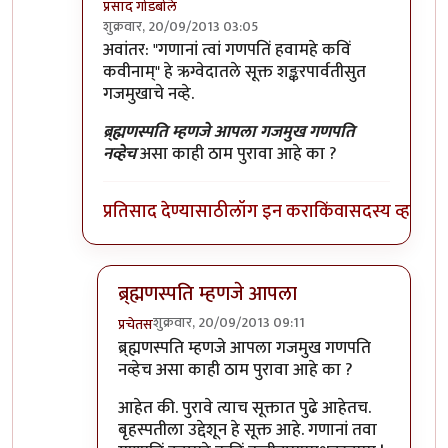
प्रसाद गोडबोले
शुक्रवार, 20/09/2013 03:05
In reply to
रैट्ट सार!
by
बॅटमॅन
अवांतर: "गणानां त्वां गणपतिं हवामहे कविं
कवीनाम्" हे ऋग्वेदातले सूक्त शङ्करपार्वतीसुत
गजमुखाचे नव्हे.
ब्र्ह्मणस्पति म्हणजे आपला गजमुख गणपति
नव्हेच
असा काही ठाम पुरावा आहे का ?
प्रतिसाद देण्यासाठी
लॉग इन करा
किंवा
सदस्य व्हा
ब्र्ह्मणस्पति म्हणजे आपला
शुक्रवार, 20/09/2013 09:11
प्रचेतस
In reply to
एक कुशंका
by
प्रसाद गोडबोले
ब्र्ह्मणस्पति म्हणजे आपला गजमुख गणपति
नव्हेच असा काही ठाम पुरावा आहे का ?
आहेत की. पुरावे त्याच सूक्तात पुढे आहेतच.
बृहस्पतीला उद्देशून हे सूक्त आहे. गणानां तवा