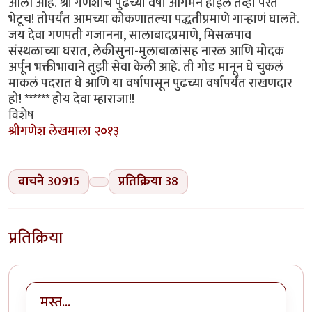
आली आहे. श्री गणेशाचं पुढच्या वर्षी आगमन होईल तेव्हा परत
भेटूच! तोपर्यंत आमच्या कोकणातल्या पद्धतीप्रमाणे गार्‍हाणं घालते.
जय देवा गणपती गजानना, सालाबादप्रमाणे, मिसळपाव
संस्थळाच्या घरात, लेकीसुना-मुलाबाळांसह नारळ आणि मोदक
अर्पून भक्तीभावाने तुझी सेवा केली आहे. ती गोड मानून घे चुकलं
माकलं पदरात घे आणि या वर्षापासून पुढच्या वर्षापर्यंत राखणदार
हो! ****** होय देवा म्हाराजा!!
विशेष
श्रीगणेश लेखमाला २०१३
वाचने
30915
प्रतिक्रिया
38
प्रतिक्रिया
मस्त...