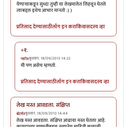
येणार्‍याकडून सुध्दा तुम्ही या लेखमालेत लिहवून घेतले
त्याबद्दल इथेच आभार मानतो :) )
प्रतिसाद देण्यासाठी
लॉग इन करा
किंवा
सदस्य व्हा
+१.
बुधवार, 18/09/2013 14:22
प्यारे१
In reply to
अतिशय छान समारोप पैसाताई.
by
अभ्या..
मी पण असेच म्हणतो.
प्रतिसाद देण्यासाठी
लॉग इन करा
किंवा
सदस्य व्हा
लेख मस्त आवडला. संक्षिप्त
बुधवार, 18/09/2013 14:44
बॅटमॅन
लेख मस्त आवडला. संक्षिप्त आढावा मस्त घेतला आहे.
कागदाच्या गणपतीबद्दल नव्यानेच माहिती कळाली.