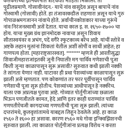
केतकरांच्या ज्ञानकोषात त्रोटकशी माहिती मिळाली. ती
पुढीलप्रमाणे. गोसावीनंदन.- याचें नांव वासुदेव असून बापाचें नांव
गोस्वामी (गोसावी) होतें. हा तंजावरकडील राहणारा असून याचे गुरु
गोपाळश्रमगजानन नांवाचे होते. अर्वाचीनकोशकार याच्या गुरूंचें
नांव निरंजनस्वामी असें देतात. याचा काल इ. स. १६५०-१७०० चा
होय. याचा मुख्य ग्रंथ ज्ञानमोदक नावाचा असून शिवाय
सीतास्वयंवर व अभंग, पदें वगैरे स्फुटकाव्य बरेंच आहे. यांचीं स्तोत्रें व
अष्टकें लहान मुलांनां शिकतां येतील अशीं सोपीं व साधीं आहेत; हा
गाणपत्य होता. [महाराष्ट्रसारस्वत]. ******** म्हणजे ही आरतीसुद्धा
शिवाजीमहाराजांइतकी जुनी निघाली! मग पार्थिव गणेशाची पूजा
किती जुन्या काळापासून सुरू असावी? सुरुवात कधी झाली नक्की
ते सांगता येणार नाही. घाटावर ही प्रथा पेशव्यांच्या काळापासून सुरू
झाली असे म्हणतात. पण कोकणांत तर फार पूर्वीपासून पार्थिव
गणेशाची पूजा सुरू होतीच. पेशव्यांच्या आधीपासून हे नक्कीच.
याला एक अप्रत्यक्ष पुरावा आहे. गोव्यात पोर्तुगीजांच्या छळाला
भिऊन पणजीतले कामत, हेदे आणि इतर काही घराण्यांत पार्थिव
गणपतीऐवजी कागदाच्या गणपतीची पूजा सुरू झाली. त्यांच्या
दप्तरांमधे, कुलवृत्तांतामधे याबद्दल लिहून ठेवलेले आहे. हा काळ
१५६० ते १६०० हा असावा. कारण १५६० मधे गोवा इन्क्विझिशनची
सुरुवात झाली. त्या काळात पोर्तुगीजांना प्रत्यक्ष विरोध न करता