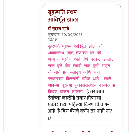
बृहस्पति प्रथम
आविर्भूत झाला
डॉ सुहास म्हात्रे
शुक्रवार, 20/09/2013
12:19
In reply to
गजमुख आहे/नाही असा संदर्भ कै
b
बृहस्पति प्रथम आविर्भूत झाला तो
आकाशस्थ महत् तेजाच्या वर जो
अत्युच्च प्रदेश आहे तेथे प्रकट झाला.
सप्त वृत्तें हीच त्याची सात मुखें असून
तो जातीचाच बलाढ्य आणि सात
प्रकारच्या किरणांनी मंडित आहे. त्याने
आपल्या नुसत्या फुंकारासरशींच काळोखाचा
हे तर सात
विध्वंस करून टाकला.
रंगांच्या लहरींनी तयार होणार्‍या
प्रकाशाच्या पहिल्या किरणाचे वर्णन
आहे. हे बिग बँगचे वर्णन तर नाही ना?
;)