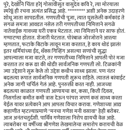
पुरे, देखोनि चिंता हरे| गोसावीसुत वासुदेव कवि रे, त्या मोरयाला
स्मरे|| ही रचना अत्यंत प्रसिद्ध आहे. ********** अशी अनेक उदाहरणे
शोधू जाता सापडतील. गणपतीची पूजा, त्यात घुसलेली कर्मकांडं ते
सगळं समजा आवडत नसेल तरी गणपतीच्या निमित्ताने सगळे
नातेवाईक गावच्या घरी एकत्र भेटतात. त्या निमित्ताने घर साफ होतं.
गप्पाटप्पा होतात. शेजारी भेटतात. पोरंबाळ जोरजोराने आरत्या
म्हणतात, फटाके बिटाके लावून मजा करतात, हे काय थोडं झालं!
इतर धर्मियांच्या ईद, थँक्स गिव्हिंग असल्या सणांची सुद्धा
आपल्याला मजा वाटते, तर गणपतीच्या निमित्ताने आपली पोरं मजा
करतात तर करू द्या की थोडी! सार्वजनिक गणपती लो. टिळकांनी
ज्या उद्देशाने सुरू केले तो उद्देश कधीच साध्य झाला. पण नंतर
बदलत्या रूपात सार्वजनिक गणपती सुरूच राहिले. त्यातलं बरंवाईट
अनेक जागी चर्चिलं गेलं आहे. पुनरुक्ती करत नाही. आजच्या
बदलत्या काळात गणपती आणायचा का, कसा, किती दिवस,
निसर्गाला कमीत कमी त्रास देऊन परंपरा जपणं कसं साध्य करता
येईल यावर प्रत्येकाने आप आपला विचार करावा. गणेशाच्या आद्य
कहाणीत म्हटल्याप्रमाणे "मनचा गणेश मनी वसावा" हेही बरोबर.
आज अनंतचतुर्दशी. पार्थिव गणेशाला निरोप द्यायची वेळ आहे.
त्याबरोबर या वर्षीच्या श्रीगणेश लेखमालेचा समारोप करायची वेळ