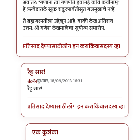
In reply to
लेख मस्त आवडला. संक्षिप्त
by
बॅटमॅन
अवांतर: "गणानां त्वां गणपतिं हवामहे कविं कवीनाम्"
हे ऋग्वेदातले सूक्त शङ्करपार्वतीसुत गजमुखाचे नव्हे
ते ब्रह्मणस्पतीला उद्देशून आहे. बाकी लेख अतिशय
उत्तम. श्री गणेश लेखमालेचा सुयोग्य समारोप.
प्रतिसाद देण्यासाठी
लॉग इन करा
किंवा
सदस्य व्हा
रैट्ट सार!
बुधवार, 18/09/2013 16:31
बॅटमॅन
In reply to
अवांतर: "गणानां त्वां गणपतिं
by
प्रचेतस
रैट्ट सार!
प्रतिसाद देण्यासाठी
लॉग इन करा
किंवा
सदस्य व्हा
एक कुशंका