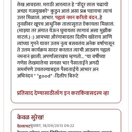
लेख आवडला. मराठी आरत्यात हे ''शेंदूर लाल चढायो
अच्छा गजमुखको'' कुठुन आलं असा प्रश्न पडायचा त्याचं
उत्तर मिळालं. आभार.
पह्यलं नमन करितो वंदन
...हे
तुनळीवर खूपच आधुनिक तालासुरात ऐकायला मिळालं.
(माझ्या तर अंगात येऊन घुमायला लागावं असा मुझीक
वाटलं.) :) आमच्या औरंगाबादला दिलीप खंडेराय आणि
त्यांच्या गृपने यावर उत्तम नृत्य बसवलंय अनेक वर्षापासून
ते उत्तम कार्यक्रम सादर करतात त्याची आठवण पह्यलं
नमनानं झाली. अपर्णासारखंच म्हणतो... ''या वर्षीच्या
गणेश लेखमालेचा सगळा भार पैसाताईने अगदी
समर्थपणे उचलल्याबद्दल पैसाताईचे आभार अन
अभिनंदन '' *good* -दिलीप बिरुटे
प्रतिसाद देण्यासाठी
लॉग इन करा
किंवा
सदस्य व्हा
केवळ सुरेख!
बुधवार, 18/09/2013 09:22
वेल्लाभट