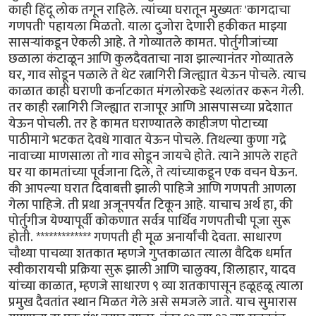
काही हिंदू लोक तगून राहिले. त्यांच्या घरातून मुख्यतः 'कागदाचा
गणपती' पहायला मिळतो. याला दुजोरा देणारी हकीकत माझ्या
सासर्‍यांकडून ऐकली आहे. ते गोव्यातले कामत. पोर्तुगीजांच्या
छळाला कंटाळून आणि कुलदैवताचा नाश झाल्यानंतर गोव्यातले
घर, गाव सोडून पळाले ते थेट रत्नागिरी जिल्ह्यात येऊन पोचले. त्याच
काळात काही घराणी कर्नाटकात मंगलोरकडे स्थलांतर करून गेली.
तर काही रत्नागिरी जिल्ह्यात राजापूर आणि आसपासच्या प्रदेशात
येऊन पोचली. तर हे कामत घराण्यातले काहीजण पोटाच्या
पाठीमागे भटकत देवधे गावात येऊन पोचले. तिथल्या कुणा गद्रे
नावाच्या माणसाला तो गाव सोडून जायचे होते. त्याने आपले राहते
घर या कामतांच्या पूर्वजाना दिले, ते त्यांच्याकडून एक वचन घेऊन.
की आपल्या घरात दिवाबत्ती झाली पाहिजे आणि गणपती आणला
गेला पाहिजे. ती प्रथा अजूनपर्यंत टिकून आहे. याचाच अर्थ हा, की
पोर्तुगीज येण्यापूर्वी कोकणात सर्वत्र पार्थिव गणपतीची पूजा सुरू
होती. ************* गणपती ही मूळ अनार्यांची देवता. साधारण
चौथ्या पाचव्या शतकात म्हणजे गुप्तकाळात त्याला वैदिक धर्मात
स्वीकारायची प्रक्रिया सुरू झाली आणि चालुक्य, शिलाहार, यादव
यांच्या काळात, म्हणजे साधारण ९ व्या शतकापासून हळूहळू त्याला
प्रमुख दैवतांत स्थान मिळत गेले असे समजले जाते. याच सुमारास