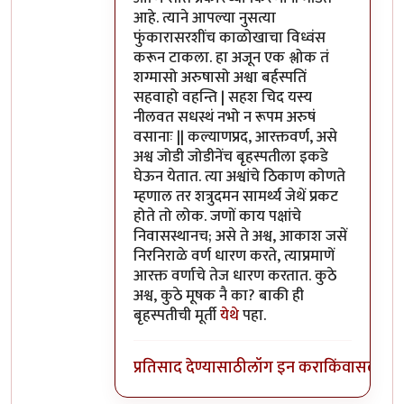
आहे. त्याने आपल्या नुसत्या
फुंकारासरशींच काळोखाचा विध्वंस
करून टाकला. हा अजून एक श्लोक तं
शग्मासो अरुषासो अश्वा बर्हस्पतिं
सहवाहो वहन्ति | सहश चिद यस्य
नीलवत सधस्थं नभो न रूपम अरुषं
वसानाः || कल्याणप्रद, आरक्तवर्ण, असे
अश्व जोडी जोडीनेंच बृहस्पतीला इकडे
घेऊन येतात. त्या अश्वांचे ठिकाण कोणते
म्हणाल तर शत्रुदमन सामर्थ्य जेथें प्रकट
होते तो लोक. जणों काय पक्षांचे
निवासस्थानच; असे ते अश्व, आकाश जसें
निरनिराळे वर्ण धारण करते, त्याप्रमाणें
आरक्त वर्णाचे तेज धारण करतात. कुठे
अश्व, कुठे मूषक नै का? बाकी ही
बृहस्पतीची मूर्ती
येथे
पहा.
प्रतिसाद देण्यासाठी
लॉग इन करा
किंवा
सदस्य व्