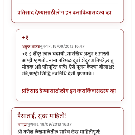
प्रतिसाद देण्यासाठी
लॉग इन करा
किंवा
सदस्य व्हा
+१
बुधवार, 18/09/2013 16:47
अत्रुप्त आत्मा
In reply to
यथार्थ श्रीगणेशा.
by
सस्नेह
+१ :) शेंदूर लाल चढायो..सारखिच अजुन १ आरती
आंम्ही म्हणतो.. नाना परिमळ दूर्वा शेंदुर शमिपत्रे,लाडू
मोदक अन्ने परिपूरित पात्रे। ऐसे पूजन केल्या बीजाक्षर
मंत्रे,अष्टही सिद्धि नवनिधि देसी क्षणमात्रे॥
प्रतिसाद देण्यासाठी
लॉग इन करा
किंवा
सदस्य व्हा
पैसाताई, सुंदर माहिती!
बुधवार, 18/09/2013 16:37
अनन्न्या
श्री गणेश लेखमालेतील सारेच लेख माहितीपूर्ण!