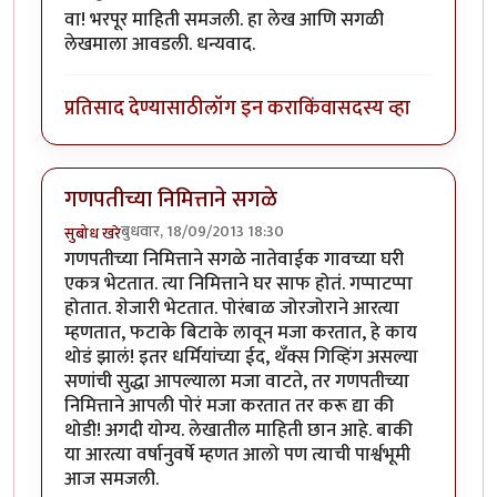
वा! भरपूर माहिती समजली. हा लेख आणि सगळी
लेखमाला आवडली. धन्यवाद.
प्रतिसाद देण्यासाठी
लॉग इन करा
किंवा
सदस्य व्हा
गणपतीच्या निमित्ताने सगळे
बुधवार, 18/09/2013 18:30
सुबोध खरे
गणपतीच्या निमित्ताने सगळे नातेवाईक गावच्या घरी
एकत्र भेटतात. त्या निमित्ताने घर साफ होतं. गप्पाटप्पा
होतात. शेजारी भेटतात. पोरंबाळ जोरजोराने आरत्या
म्हणतात, फटाके बिटाके लावून मजा करतात, हे काय
थोडं झालं! इतर धर्मियांच्या ईद, थँक्स गिव्हिंग असल्या
सणांची सुद्धा आपल्याला मजा वाटते, तर गणपतीच्या
निमित्ताने आपली पोरं मजा करतात तर करू द्या की
थोडी! अगदी योग्य. लेखातील माहिती छान आहे. बाकी
या आरत्या वर्षानुवर्षे म्हणत आलो पण त्याची पार्श्वभूमी
आज समजली.