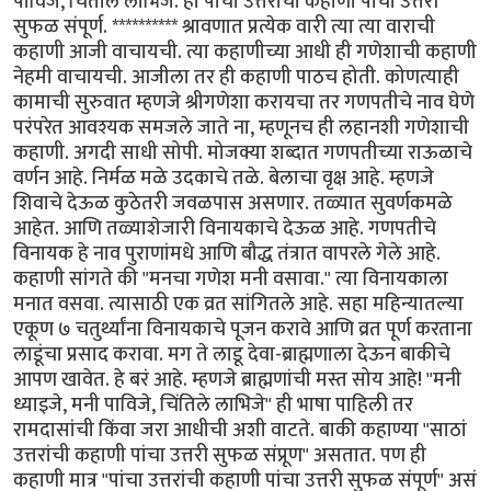
पाविजे, चिंतीले लाभिजे. ही पांचा उत्तरांची कहाणी पांचा उत्तरी
सुफळ संपूर्ण. ********** श्रावणात प्रत्येक वारी त्या त्या वाराची
कहाणी आजी वाचायची. त्या कहाणीच्या आधी ही गणेशाची कहाणी
नेहमी वाचायची. आजीला तर ही कहाणी पाठच होती. कोणत्याही
कामाची सुरुवात म्हणजे श्रीगणेशा करायचा तर गणपतीचे नाव घेणे
परंपरेत आवश्यक समजले जाते ना, म्हणूनच ही लहानशी गणेशाची
कहाणी. अगदी साधी सोपी. मोजक्या शब्दात गणपतीच्या राऊळाचे
वर्णन आहे. निर्मळ मळे उदकाचे तळे. बेलाचा वृक्ष आहे. म्हणजे
शिवाचे देऊळ कुठेतरी जवळपास असणार. तळ्यात सुवर्णकमळे
आहेत. आणि तळ्याशेजारी विनायकाचे देऊळ आहे. गणपतीचे
विनायक हे नाव पुराणांमधे आणि बौद्ध तंत्रात वापरले गेले आहे.
कहाणी सांगते की "मनचा गणेश मनी वसावा." त्या विनायकाला
मनात वसवा. त्यासाठी एक व्रत सांगितले आहे. सहा महिन्यातल्या
एकूण ७ चतुर्थ्यांना विनायकाचे पूजन करावे आणि व्रत पूर्ण करताना
लाडूंचा प्रसाद करावा. मग ते लाडू देवा-ब्राह्मणाला देऊन बाकीचे
आपण खावेत. हे बरं आहे. म्हणजे ब्राह्मणांची मस्त सोय आहे! "मनी
ध्याइजे, मनी पाविजे, चिंतिले लाभिजे" ही भाषा पाहिली तर
रामदासांची किंवा जरा आधीची अशी वाटते. बाकी कहाण्या "साठां
उत्तरांची कहाणी पांचा उत्तरी सुफळ संप्रूण" असतात. पण ही
कहाणी मात्र "पांचा उत्तरांची कहाणी पांचा उत्तरी सुफळ संपूर्ण" असं