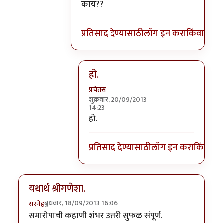
काय??
प्रतिसाद देण्यासाठी
लॉग इन करा
किंवा
सदस्य
हो.
प्रचेतस
शुक्रवार, 20/09/2013
14:23
In reply to
एक शंका!!
by
सूड
हो.
प्रतिसाद देण्यासाठी
लॉग इन करा
किंवा
सदस
यथार्थ श्रीगणेशा.
बुधवार, 18/09/2013 16:06
सस्नेह
समारोपाची कहाणी शंभर उत्तरी सुफळ संपूर्ण.