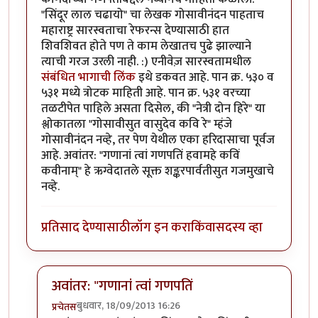
"सिंदूर लाल चढायो" चा लेखक गोसावीनंदन पाहताच
महाराष्ट्र सारस्वताचा रेफरन्स देण्यासाठी हात
शिवशिवत होते पण ते काम लेखातच पुढे झाल्याने
त्याची गरज उरली नाही. :) एनीवेज़ सारस्वतामधील
संबंधित भागाची लिंक
इथे डकवत आहे. पान क्र. ५३० व
५३१ मध्ये त्रोटक माहिती आहे. पान क्र. ५३१ वरच्या
तळटीपेत पाहिले असता दिसेल, की "नेत्री दोन हिरे" या
श्लोकातला "गोसावीसुत वासुदेव कवि रे" म्हंजे
गोसावीनंदन नव्हे, तर पेण येथील एका हरिदासाचा पूर्वज
आहे. अवांतर: "गणानां त्वां गणपतिं हवामहे कविं
कवीनाम्" हे ऋग्वेदातले सूक्त शङ्करपार्वतीसुत गजमुखाचे
नव्हे.
प्रतिसाद देण्यासाठी
लॉग इन करा
किंवा
सदस्य व्हा
अवांतर: "गणानां त्वां गणपतिं
बुधवार, 18/09/2013 16:26
प्रचेतस