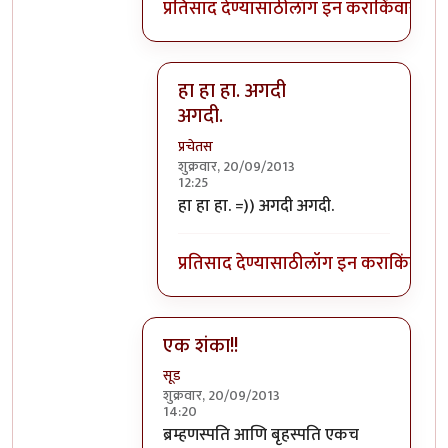
प्रतिसाद देण्यासाठी
लॉग इन करा
किंवा
सदस्य
हा हा हा. अगदी
अगदी.
प्रचेतस
शुक्रवार, 20/09/2013
12:25
In reply to
बृहस्पति प्रथम आविर्भूत झाला
b
हा हा हा. =)) अगदी अगदी.
प्रतिसाद देण्यासाठी
लॉग इन करा
किंवा
सदस
एक शंका!!
सूड
शुक्रवार, 20/09/2013
14:20
In reply to
गजमुख आहे/नाही असा संदर्भ कै
b
ब्रम्हणस्पति आणि बृहस्पति एकच