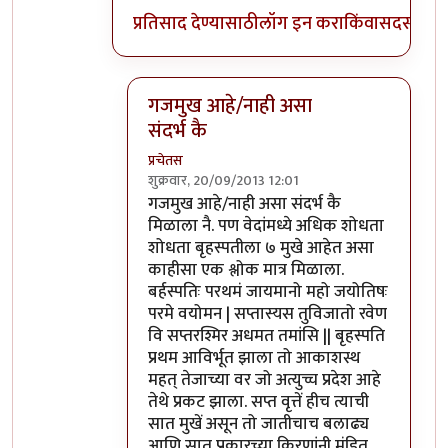
प्रतिसाद देण्यासाठी
लॉग इन करा
किंवा
सदस्य व्हा
गजमुख आहे/नाही असा
संदर्भ कै
प्रचेतस
शुक्रवार, 20/09/2013 12:01
In reply to
पण
by
प्रसाद गोडबोले
गजमुख आहे/नाही असा संदर्भ कै
मिळाला नै. पण वेदांमध्ये अधिक शोधता
शोधता बृहस्पतीला ७ मुखे आहेत असा
काहीसा एक श्लोक मात्र मिळाला.
बर्हस्पतिः परथमं जायमानो महो जयोतिषः
परमे वयोमन | सप्तास्यस तुविजातो रवेण
वि सप्तरश्मिर अधमत तमांसि || बृहस्पति
प्रथम आविर्भूत झाला तो आकाशस्थ
महत् तेजाच्या वर जो अत्युच्च प्रदेश आहे
तेथे प्रकट झाला. सप्त वृत्तें हीच त्याची
सात मुखें असून तो जातीचाच बलाढ्य
आणि सात प्रकारच्या किरणांनी मंडित