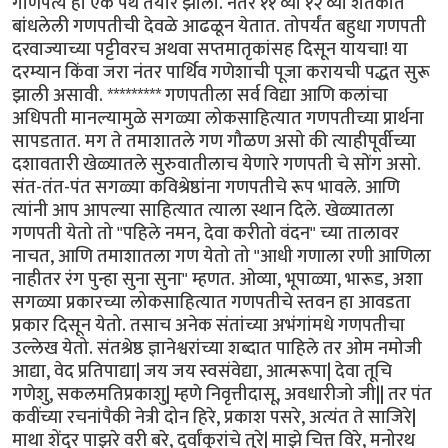
गाणपत्य हा एक पंथ तयार झाला. नंतर ११ व्या १२ व्या शतकांत
बांधलेली गणपतीची देवळे आढळून येतात. तोपर्यंत बहुधा गणपती
दरवाज्याच्या पट्टीवरच अथवा सप्तमातृकांसह दिसून यायचा! या
दरम्यान किंवा जरा नंतर पार्थिव गणेशाची पूजा करायची पद्धत सुरू
झाली असावी. ********* गणपतीला सर्व विद्या आणि कलांचा
अधिपती मानल्यामुळे सगळ्या लोकसाहित्यात गणपतीच्या प्रार्थना
सापडतात. मग ते तमाशातले गण गौळण असो की त्याहीपूर्वीच्या
दशावतारी खेळ्यातले सुरुवातीलाच येणारे गणपती चे सोंग असो.
संत-तंत-पंत सगळ्या कविश्रेष्ठांना गणपतीचे रूप भावले. आणि
त्यांनी आप आपल्या साहित्यात त्याला स्थान दिले. खेळ्यातला
गणपती येतो तो "पहिले नमन, देवा करीतो वंदन" च्या तालावर
नाचत, आणि तमाशातला गण येतो तो "आधी गणाला रणी आणिला
नाहीतर रंग पुन्हा सुना सुना" म्हणत. ओव्या, भूपाळ्या, भारूड, अशा
सगळ्या प्रकारच्या लोकसाहित्यात गणपतीचे स्तवन हा आवडता
प्रकार दिसून येतो. तसाच अनेक संतांच्या अभंगांमधे गणपतीचा
उल्लेख येतो. संतश्रेष्ठ ज्ञानेश्वरांच्या शब्दात पाहिले तर ओम नमोजी
आद्या, वेद प्रतिपाद्या| जय जय स्वसंवेद्या, आत्मरूपा| देवा तूचि
गणेशु, सकलमतिप्रकाशु| म्हणे निवृत्तीदासू, अवधारीजो जी|| तर पंत
कवींच्या रचनांपैकी नेत्री दोन हिरे, प्रकाश पसरे, अत्यंत ते साजिरे|
माथा शेंदुर पाझरे वरी बरे, दुर्वांकुरांचे तुरे| माझे चित्त विरे, मनोरथ