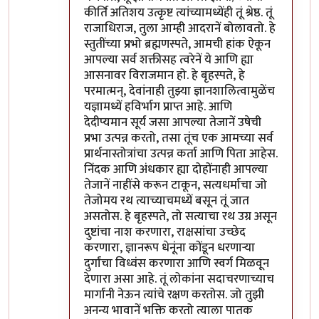
कीर्ति अतिशय उत्कृष्ट त्यांच्यामध्येंही तूं श्रेष्ठ. तूं
राजाधिराज, तुला आम्ही आदरानें बोलावतो. हे
स्तुतींच्या प्रभो ब्रह्मणस्पते, आमची हांक ऐकून
आपल्या सर्व शक्तीसह त्वरेनें ये आणि ह्या
आसनावर विराजमान हो. हे बृहस्पते, हे
परमात्मन्, देवांनाही तुझ्या ज्ञानशालित्वामुळेंच
यज्ञामध्यें हविर्भाग प्राप्त आहे. आणि
देदीप्यमान सूर्य जसा आपल्या तेजानें उषेची
प्रभा उत्पन्न करतो, तसा तूंच एक आमच्या सर्व
प्रार्थनास्तोत्रांचा उत्पन्न कर्ता आणि पिता आहेस.
निंदक आणि अंधकार ह्या दोहोंनाही आपल्या
तेजानें नाहींसे करून टाकून, सत्यधर्माचा जो
तेजोमय रथ त्याच्याचमध्यें बसून तूं जात
असतोस. हे बृहस्पते, तो सत्याचा रथ उग्र असून
दुष्टांचा नाश करणारा, राक्षसांचा उच्छेद
करणारा, ज्ञानरूप धेनूंना कोंडून धरणार्‍या
दुर्गांचा विध्वंस करणारा आणि स्वर्ग मिळवून
देणारा असा आहे. तूं लोकांना सदाचरणाच्याच
मार्गांनी नेऊन त्यांचे रक्षण करतोस. जो तुझी
अनन्य भावानें भक्ति करतो त्याला पातक