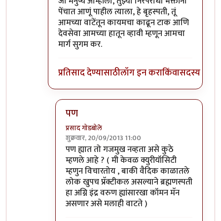
जो मनुष्य आम्हांला, तुझ्या निरपराधी भक्तांना
पेंचात आणूं पाहील त्याला, हे बृहस्पती, तूं
आमच्या वाटेंतून कायमचा काढून टाक आणि
देवसेवा आमच्या हातून व्हावी म्हणून आमचा
मार्ग सुगम कर.
प्रतिसाद देण्यासाठी
लॉग इन करा
किंवा
सदस्य व्हा
पण
प्रसाद गोडबोले
शुक्रवार, 20/09/2013 11:00
In reply to
ब्र्ह्मणस्पति म्हणजे आपला
by
प्रचेतस
पण ह्यात तो गजमुख नव्हता असे कुठे
म्हणले आहे ? ( मी केवळ क्युरीयॉसिटी
म्हणुन विचारतोय , बाकी वैदिक काळातले
लोक खुपच प्रॅक्टीकल असल्याने ब्रह्मणस्पती
हा अग्नि इंद्र वरुण ह्यांसारखा कॉमन मॅन
असणार असे मलाही वाटते )