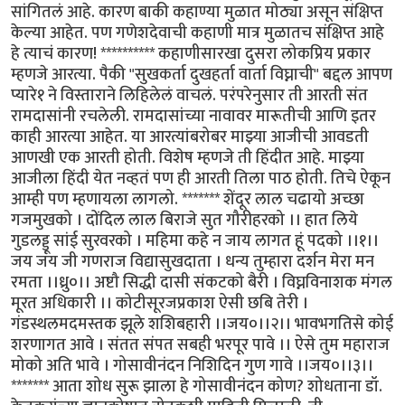
सांगितलं आहे. कारण बाकी कहाण्या मुळात मोठ्या असून संक्षिप्त
केल्या आहेत. पण गणेशदेवाची कहाणी मात्र मुळातच संक्षिप्त आहे
हे त्याचं कारण! ********** कहाणीसारखा दुसरा लोकप्रिय प्रकार
म्हणजे आरत्या. पैकी "सुखकर्ता दुखहर्ता वार्ता विघ्नाची" बद्दल आपण
प्यारे१ ने विस्ताराने लिहिलेलं वाचलं. परंपरेनुसार ती आरती संत
रामदासांनी रचलेली. रामदासांच्या नावावर मारूतीची आणि इतर
काही आरत्या आहेत. या आरत्यांबरोबर माझ्या आजीची आवडती
आणखी एक आरती होती. विशेष म्हणजे ती हिंदीत आहे. माझ्या
आजीला हिंदी येत नव्हतं पण ही आरती तिला पाठ होती. तिचे ऐकून
आम्ही पण म्हणायला लागलो. ******* शेंदूर लाल चढायो अच्छा
गजमुखको । दोंदिल लाल बिराजे सुत गौरीहरको ।। हात लिये
गुडलड्डू सांई सुरवरको । महिमा कहे न जाय लागत हूं पदको ।।१।।
जय जय जी गणराज विद्यासुखदाता । धन्य तुम्हारा दर्शन मेरा मन
रमता ।।ध्रु०।। अष्टौ सिद्धी दासी संकटको बैरी । विघ्नविनाशक मंगल
मूरत अधिकारी ।। कोटीसूरजप्रकाश ऐसी छबि तेरी ।
गंडस्थलमदमस्तक झूले शशिबहारी ।।जय०।।२।। भावभगतिसे कोई
शरणागत आवे । संतत संपत सबही भरपूर पावे ।। ऐसे तुम महाराज
मोको अति भावे । गोसावीनंदन निशिदिन गुण गावे ।।जय०।।३।।
******* आता शोध सुरू झाला हे गोसावीनंदन कोण? शोधताना डॉ.