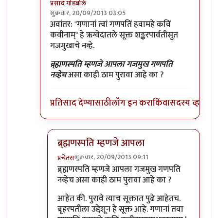
प्रसाद गोडबोले
शुक्रवार, 20/09/2013 03:05
In reply to
रैट्ट सार!
by
बॅटमॅन
अवांतर: "गणानां त्वां गणपतिं हवामहे कविं
कवीनाम्" हे ऋग्वेदातले सूक्त शङ्करपार्वतीसुत
गजमुखाचे नव्हे.
ब्र्ह्मणस्पति म्हणजे आपला गजमुख गणपति
नव्हेच
असा काही ठाम पुरावा आहे का ?
प्रतिसाद देण्यासाठी
लॉग इन करा
किंवा
सदस्य व्हा
ब्र्ह्मणस्पति म्हणजे आपला
शुक्रवार, 20/09/2013 09:11
प्रचेतस
In reply to
एक कुशंका
by
प्रसाद गोडबोले
ब्र्ह्मणस्पति म्हणजे आपला गजमुख गणपति
नव्हेच असा काही ठाम पुरावा आहे का ?
आहेत की. पुरावे त्याच सूक्तात पुढे आहेतच.
बृहस्पतीला उद्देशून हे सूक्त आहे. गणानां तवा