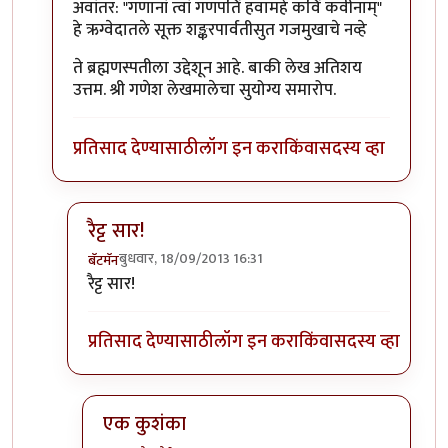
In reply to
लेख मस्त आवडला. संक्षिप्त
by
बॅटमॅन
अवांतर: "गणानां त्वां गणपतिं हवामहे कविं कवीनाम्"
हे ऋग्वेदातले सूक्त शङ्करपार्वतीसुत गजमुखाचे नव्हे
ते ब्रह्मणस्पतीला उद्देशून आहे. बाकी लेख अतिशय
उत्तम. श्री गणेश लेखमालेचा सुयोग्य समारोप.
प्रतिसाद देण्यासाठी
लॉग इन करा
किंवा
सदस्य व्हा
रैट्ट सार!
बुधवार, 18/09/2013 16:31
बॅटमॅन
In reply to
अवांतर: "गणानां त्वां गणपतिं
by
प्रचेतस
रैट्ट सार!
प्रतिसाद देण्यासाठी
लॉग इन करा
किंवा
सदस्य व्हा
एक कुशंका