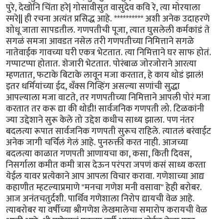
पुरे, देखोनि चिंता हरे| गोसावीसुत वासुदेव कवि रे, त्या मोरयाला
स्मरे|| ही रचना अत्यंत प्रसिद्ध आहे. ********** अशी अनेक उदाहरणे
शोधू जाता सापडतील. गणपतीची पूजा, त्यात घुसलेली कर्मकांडं ते
सगळं समजा आवडत नसेल तरी गणपतीच्या निमित्ताने सगळे
नातेवाईक गावच्या घरी एकत्र भेटतात. त्या निमित्ताने घर साफ होतं.
गप्पाटप्पा होतात. शेजारी भेटतात. पोरंबाळ जोरजोराने आरत्या
म्हणतात, फटाके बिटाके लावून मजा करतात, हे काय थोडं झालं!
इतर धर्मियांच्या ईद, थँक्स गिव्हिंग असल्या सणांची सुद्धा
आपल्याला मजा वाटते, तर गणपतीच्या निमित्ताने आपली पोरं मजा
करतात तर करू द्या की थोडी! सार्वजनिक गणपती लो. टिळकांनी
ज्या उद्देशाने सुरू केले तो उद्देश कधीच साध्य झाला. पण नंतर
बदलत्या रूपात सार्वजनिक गणपती सुरूच राहिले. त्यातलं बरंवाईट
अनेक जागी चर्चिलं गेलं आहे. पुनरुक्ती करत नाही. आजच्या
बदलत्या काळात गणपती आणायचा का, कसा, किती दिवस,
निसर्गाला कमीत कमी त्रास देऊन परंपरा जपणं कसं साध्य करता
येईल यावर प्रत्येकाने आप आपला विचार करावा. गणेशाच्या आद्य
कहाणीत म्हटल्याप्रमाणे "मनचा गणेश मनी वसावा" हेही बरोबर.
आज अनंतचतुर्दशी. पार्थिव गणेशाला निरोप द्यायची वेळ आहे.
त्याबरोबर या वर्षीच्या श्रीगणेश लेखमालेचा समारोप करायची वेळ