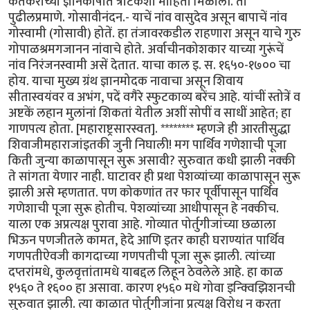
केतकरांच्या ज्ञानकोषात त्रोटकशी माहिती मिळाली. ती
पुढीलप्रमाणे. गोसावीनंदन.- याचें नांव वासुदेव असून बापाचें नांव
गोस्वामी (गोसावी) होतें. हा तंजावरकडील राहणारा असून याचे गुरु
गोपाळश्रमगजानन नांवाचे होते. अर्वाचीनकोशकार याच्या गुरूंचें
नांव निरंजनस्वामी असें देतात. याचा काल इ. स. १६५०-१७०० चा
होय. याचा मुख्य ग्रंथ ज्ञानमोदक नावाचा असून शिवाय
सीतास्वयंवर व अभंग, पदें वगैरे स्फुटकाव्य बरेंच आहे. यांचीं स्तोत्रें व
अष्टकें लहान मुलांनां शिकतां येतील अशीं सोपीं व साधीं आहेत; हा
गाणपत्य होता. [महाराष्ट्रसारस्वत]. ******** म्हणजे ही आरतीसुद्धा
शिवाजीमहाराजांइतकी जुनी निघाली! मग पार्थिव गणेशाची पूजा
किती जुन्या काळापासून सुरू असावी? सुरुवात कधी झाली नक्की
ते सांगता येणार नाही. घाटावर ही प्रथा पेशव्यांच्या काळापासून सुरू
झाली असे म्हणतात. पण कोकणांत तर फार पूर्वीपासून पार्थिव
गणेशाची पूजा सुरू होतीच. पेशव्यांच्या आधीपासून हे नक्कीच.
याला एक अप्रत्यक्ष पुरावा आहे. गोव्यात पोर्तुगीजांच्या छळाला
भिऊन पणजीतले कामत, हेदे आणि इतर काही घराण्यांत पार्थिव
गणपतीऐवजी कागदाच्या गणपतीची पूजा सुरू झाली. त्यांच्या
दप्तरांमधे, कुलवृत्तांतामधे याबद्दल लिहून ठेवलेले आहे. हा काळ
१५६० ते १६०० हा असावा. कारण १५६० मधे गोवा इन्क्विझिशनची
सुरुवात झाली. त्या काळात पोर्तुगीजांना प्रत्यक्ष विरोध न करता