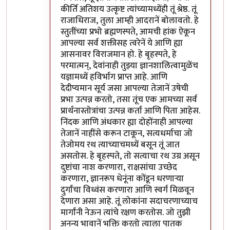
कीर्ति अतिशय उत्कृष्ट त्यांच्यामध्येंही तूं श्रेष्ठ. तूं
राजाधिराज, तुला आम्ही आदरानें बोलावतो. हे
स्तुतींच्या प्रभो ब्रह्मणस्पते, आमची हांक ऐकून
आपल्या सर्व शक्तीसह त्वरेनें ये आणि ह्या
आसनावर विराजमान हो. हे बृहस्पते, हे
परमात्मन्, देवांनाही तुझ्या ज्ञानशालित्वामुळेंच
यज्ञामध्यें हविर्भाग प्राप्त आहे. आणि
देदीप्यमान सूर्य जसा आपल्या तेजानें उषेची
प्रभा उत्पन्न करतो, तसा तूंच एक आमच्या सर्व
प्रार्थनास्तोत्रांचा उत्पन्न कर्ता आणि पिता आहेस.
निंदक आणि अंधकार ह्या दोहोंनाही आपल्या
तेजानें नाहींसे करून टाकून, सत्यधर्माचा जो
तेजोमय रथ त्याच्याचमध्यें बसून तूं जात
असतोस. हे बृहस्पते, तो सत्याचा रथ उग्र असून
दुष्टांचा नाश करणारा, राक्षसांचा उच्छेद
करणारा, ज्ञानरूप धेनूंना कोंडून धरणार्‍या
दुर्गांचा विध्वंस करणारा आणि स्वर्ग मिळवून
देणारा असा आहे. तूं लोकांना सदाचरणाच्याच
मार्गांनी नेऊन त्यांचे रक्षण करतोस. जो तुझी
अनन्य भावानें भक्ति करतो त्याला पातक