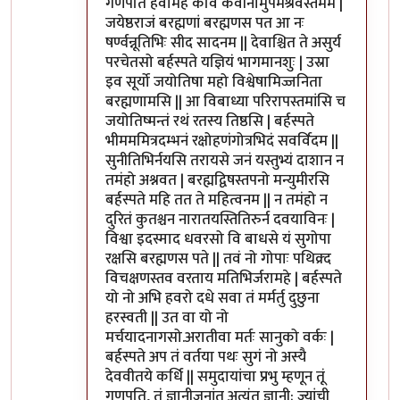
गणपतिं हवामहे कविं कवीनामुपमश्रवस्तमम |
जयेष्ठराजं बरह्मणां बरह्मणस पत आ नः
षर्ण्वन्नूतिभिः सीद सादनम || देवाश्चित ते असुर्य
परचेतसो बर्हस्पते यज्ञियं भागमानशुः | उस्रा
इव सूर्यो जयोतिषा महो विश्वेषामिज्जनिता
बरह्मणामसि || आ विबाध्या परिरापस्तमांसि च
जयोतिष्मन्तं रथं रतस्य तिष्ठसि | बर्हस्पते
भीमममित्रदम्भनं रक्षोहणंगोत्रभिदं सवर्विदम ||
सुनीतिभिर्नयसि तरायसे जनं यस्तुभ्यं दाशान न
तमंहो अश्नवत | बरह्मद्विषस्तपनो मन्युमीरसि
बर्हस्पते महि तत ते महित्वनम || न तमंहो न
दुरितं कुतश्चन नारातयस्तितिरुर्न दवयाविनः |
विश्वा इदस्माद धवरसो वि बाधसे यं सुगोपा
रक्षसि बरह्मणस पते || तवं नो गोपाः पथिक्र्द
विचक्षणस्तव वरताय मतिभिर्जरामहे | बर्हस्पते
यो नो अभि हवरो दधे सवा तं मर्मर्तु दुछुना
हरस्वती || उत वा यो नो
मर्चयादनागसो.अरातीवा मर्तः सानुको वर्कः |
बर्हस्पते अप तं वर्तया पथः सुगं नो अस्यै
देववीतये कर्धि || समुदायांचा प्रभु म्हणून तूं
गणपति, तूं ज्ञानीजनांत अत्यंत ज्ञानी; ज्यांची