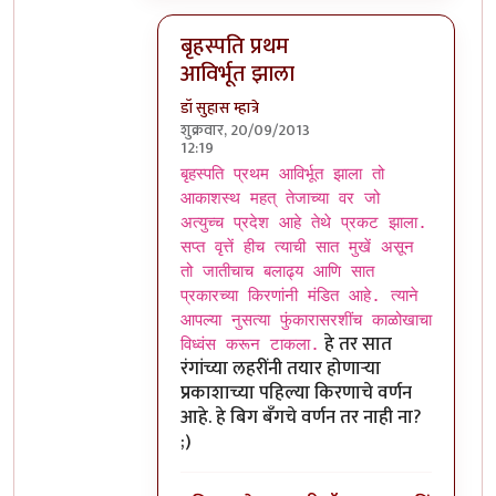
बृहस्पति प्रथम
आविर्भूत झाला
डॉ सुहास म्हात्रे
शुक्रवार, 20/09/2013
12:19
In reply to
गजमुख आहे/नाही असा संदर्भ कै
b
बृहस्पति प्रथम आविर्भूत झाला तो
आकाशस्थ महत् तेजाच्या वर जो
अत्युच्च प्रदेश आहे तेथे प्रकट झाला.
सप्त वृत्तें हीच त्याची सात मुखें असून
तो जातीचाच बलाढ्य आणि सात
प्रकारच्या किरणांनी मंडित आहे. त्याने
आपल्या नुसत्या फुंकारासरशींच काळोखाचा
हे तर सात
विध्वंस करून टाकला.
रंगांच्या लहरींनी तयार होणार्‍या
प्रकाशाच्या पहिल्या किरणाचे वर्णन
आहे. हे बिग बँगचे वर्णन तर नाही ना?
;)