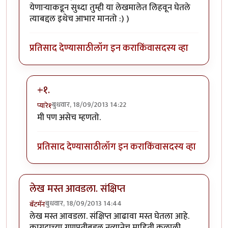
येणार्‍याकडून सुध्दा तुम्ही या लेखमालेत लिहवून घेतले
त्याबद्दल इथेच आभार मानतो :) )
प्रतिसाद देण्यासाठी
लॉग इन करा
किंवा
सदस्य व्हा
+१.
बुधवार, 18/09/2013 14:22
प्यारे१
In reply to
अतिशय छान समारोप पैसाताई.
by
अभ्या..
मी पण असेच म्हणतो.
प्रतिसाद देण्यासाठी
लॉग इन करा
किंवा
सदस्य व्हा
लेख मस्त आवडला. संक्षिप्त
बुधवार, 18/09/2013 14:44
बॅटमॅन
लेख मस्त आवडला. संक्षिप्त आढावा मस्त घेतला आहे.
कागदाच्या गणपतीबद्दल नव्यानेच माहिती कळाली.