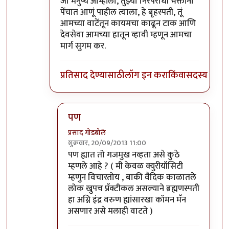
जो मनुष्य आम्हांला, तुझ्या निरपराधी भक्तांना
पेंचात आणूं पाहील त्याला, हे बृहस्पती, तूं
आमच्या वाटेंतून कायमचा काढून टाक आणि
देवसेवा आमच्या हातून व्हावी म्हणून आमचा
मार्ग सुगम कर.
प्रतिसाद देण्यासाठी
लॉग इन करा
किंवा
सदस्य व्हा
पण
प्रसाद गोडबोले
शुक्रवार, 20/09/2013 11:00
In reply to
ब्र्ह्मणस्पति म्हणजे आपला
by
प्रचेतस
पण ह्यात तो गजमुख नव्हता असे कुठे
म्हणले आहे ? ( मी केवळ क्युरीयॉसिटी
म्हणुन विचारतोय , बाकी वैदिक काळातले
लोक खुपच प्रॅक्टीकल असल्याने ब्रह्मणस्पती
हा अग्नि इंद्र वरुण ह्यांसारखा कॉमन मॅन
असणार असे मलाही वाटते )