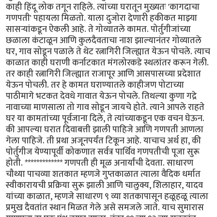
काही हिंदू लोक तगून राहिले. त्यांच्या घरातून मुख्यतः 'कागदाचा
गणपती' पहायला मिळतो. याला दुजोरा देणारी हकीकत माझ्या
सासर्‍यांकडून ऐकली आहे. ते गोव्यातले कामत. पोर्तुगीजांच्या
छळाला कंटाळून आणि कुलदैवताचा नाश झाल्यानंतर गोव्यातले
घर, गाव सोडून पळाले ते थेट रत्नागिरी जिल्ह्यात येऊन पोचले. त्याच
काळात काही घराणी कर्नाटकात मंगलोरकडे स्थलांतर करून गेली.
तर काही रत्नागिरी जिल्ह्यात राजापूर आणि आसपासच्या प्रदेशात
येऊन पोचली. तर हे कामत घराण्यातले काहीजण पोटाच्या
पाठीमागे भटकत देवधे गावात येऊन पोचले. तिथल्या कुणा गद्रे
नावाच्या माणसाला तो गाव सोडून जायचे होते. त्याने आपले राहते
घर या कामतांच्या पूर्वजाना दिले, ते त्यांच्याकडून एक वचन घेऊन.
की आपल्या घरात दिवाबत्ती झाली पाहिजे आणि गणपती आणला
गेला पाहिजे. ती प्रथा अजूनपर्यंत टिकून आहे. याचाच अर्थ हा, की
पोर्तुगीज येण्यापूर्वी कोकणात सर्वत्र पार्थिव गणपतीची पूजा सुरू
होती. ************* गणपती ही मूळ अनार्यांची देवता. साधारण
चौथ्या पाचव्या शतकात म्हणजे गुप्तकाळात त्याला वैदिक धर्मात
स्वीकारायची प्रक्रिया सुरू झाली आणि चालुक्य, शिलाहार, यादव
यांच्या काळात, म्हणजे साधारण ९ व्या शतकापासून हळूहळू त्याला
प्रमुख दैवतांत स्थान मिळत गेले असे समजले जाते. याच सुमारास