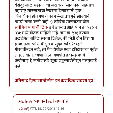
"सिंदूर लाल चढायो" चा लेखक गोसावीनंदन पाहताच
महाराष्ट्र सारस्वताचा रेफरन्स देण्यासाठी हात
शिवशिवत होते पण ते काम लेखातच पुढे झाल्याने
त्याची गरज उरली नाही. :) एनीवेज़ सारस्वतामधील
संबंधित भागाची लिंक
इथे डकवत आहे. पान क्र. ५३० व
५३१ मध्ये त्रोटक माहिती आहे. पान क्र. ५३१ वरच्या
तळटीपेत पाहिले असता दिसेल, की "नेत्री दोन हिरे" या
श्लोकातला "गोसावीसुत वासुदेव कवि रे" म्हंजे
गोसावीनंदन नव्हे, तर पेण येथील एका हरिदासाचा पूर्वज
आहे. अवांतर: "गणानां त्वां गणपतिं हवामहे कविं
कवीनाम्" हे ऋग्वेदातले सूक्त शङ्करपार्वतीसुत गजमुखाचे
नव्हे.
प्रतिसाद देण्यासाठी
लॉग इन करा
किंवा
सदस्य व्हा
अवांतर: "गणानां त्वां गणपतिं
बुधवार, 18/09/2013 16:26
प्रचेतस