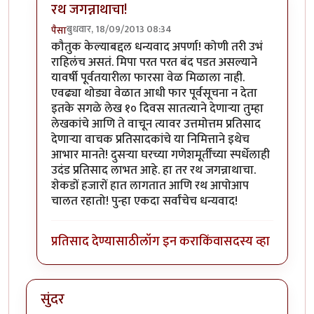
रथ जगन्नाथाचा!
बुधवार, 18/09/2013 08:34
पैसा
In reply to
होय देवा महाराजा!
by
स्पंदना
कौतुक केल्याबद्दल धन्यवाद अपर्णा! कोणी तरी उभं
राहिलंच असतं. मिपा परत परत बंद पडत असल्याने
यावर्षी पूर्वतयारीला फारसा वेळ मिळाला नाही.
एवढ्या थोड्या वेळात आधी फार पूर्वसूचना न देता
इतके सगळे लेख १० दिवस सातत्याने देणार्‍या तुम्हा
लेखकांचे आणि ते वाचून त्यावर उत्तमोत्तम प्रतिसाद
देणार्‍या वाचक प्रतिसादकांचे या निमित्ताने इथेच
आभार मानते! दुसर्‍या घरच्या गणेशमूर्तींच्या स्पर्धेलाही
उदंड प्रतिसाद लाभत आहे. हा तर रथ जगन्नाथाचा.
शेकडों हजारों हात लागतात आणि रथ आपोआप
चालत रहातो! पुन्हा एकदा सर्वांचेच धन्यवाद!
प्रतिसाद देण्यासाठी
लॉग इन करा
किंवा
सदस्य व्हा
सुंदर