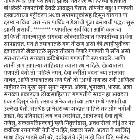
गाणपत्य हा एक पंथ तयार झाला. नंतर ११ व्या १२ व्या शतकांत
बांधलेली गणपतीची देवळे आढळून येतात. तोपर्यंत बहुधा गणपती
दरवाज्याच्या पट्टीवरच अथवा सप्तमातृकांसह दिसून यायचा! या
दरम्यान किंवा जरा नंतर पार्थिव गणेशाची पूजा करायची पद्धत सुरू
झाली असावी. ********* गणपतीला सर्व विद्या आणि कलांचा
अधिपती मानल्यामुळे सगळ्या लोकसाहित्यात गणपतीच्या प्रार्थना
सापडतात. मग ते तमाशातले गण गौळण असो की त्याहीपूर्वीच्या
दशावतारी खेळ्यातले सुरुवातीलाच येणारे गणपती चे सोंग असो.
संत-तंत-पंत सगळ्या कविश्रेष्ठांना गणपतीचे रूप भावले. आणि
त्यांनी आप आपल्या साहित्यात त्याला स्थान दिले. खेळ्यातला
गणपती येतो तो "पहिले नमन, देवा करीतो वंदन" च्या तालावर
नाचत, आणि तमाशातला गण येतो तो "आधी गणाला रणी आणिला
नाहीतर रंग पुन्हा सुना सुना" म्हणत. ओव्या, भूपाळ्या, भारूड, अशा
सगळ्या प्रकारच्या लोकसाहित्यात गणपतीचे स्तवन हा आवडता
प्रकार दिसून येतो. तसाच अनेक संतांच्या अभंगांमधे गणपतीचा
उल्लेख येतो. संतश्रेष्ठ ज्ञानेश्वरांच्या शब्दात पाहिले तर ओम नमोजी
आद्या, वेद प्रतिपाद्या| जय जय स्वसंवेद्या, आत्मरूपा| देवा तूचि
गणेशु, सकलमतिप्रकाशु| म्हणे निवृत्तीदासू, अवधारीजो जी|| तर पंत
कवींच्या रचनांपैकी नेत्री दोन हिरे, प्रकाश पसरे, अत्यंत ते साजिरे|
माथा शेंदुर पाझरे वरी बरे, दुर्वांकुरांचे तुरे| माझे चित्त विरे, मनोरथ