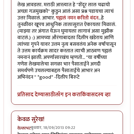
लेख आवडला. मराठी आरत्यात हे ''शेंदूर लाल चढायो
अच्छा गजमुखको'' कुठुन आलं असा प्रश्न पडायचा त्याचं
उत्तर मिळालं. आभार.
पह्यलं नमन करितो वंदन
...हे
तुनळीवर खूपच आधुनिक तालासुरात ऐकायला मिळालं.
(माझ्या तर अंगात येऊन घुमायला लागावं असा मुझीक
वाटलं.) :) आमच्या औरंगाबादला दिलीप खंडेराय आणि
त्यांच्या गृपने यावर उत्तम नृत्य बसवलंय अनेक वर्षापासून
ते उत्तम कार्यक्रम सादर करतात त्याची आठवण पह्यलं
नमनानं झाली. अपर्णासारखंच म्हणतो... ''या वर्षीच्या
गणेश लेखमालेचा सगळा भार पैसाताईने अगदी
समर्थपणे उचलल्याबद्दल पैसाताईचे आभार अन
अभिनंदन '' *good* -दिलीप बिरुटे
प्रतिसाद देण्यासाठी
लॉग इन करा
किंवा
सदस्य व्हा
केवळ सुरेख!
बुधवार, 18/09/2013 09:22
वेल्लाभट