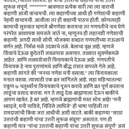
पाविजे, चिंतीले लाभिजे. ही पांचा उत्तरांची कहाणी पांचा उत्तरी
सुफळ संपूर्ण. ********** श्रावणात प्रत्येक वारी त्या त्या वाराची
कहाणी आजी वाचायची. त्या कहाणीच्या आधी ही गणेशाची कहाणी
नेहमी वाचायची. आजीला तर ही कहाणी पाठच होती. कोणत्याही
कामाची सुरुवात म्हणजे श्रीगणेशा करायचा तर गणपतीचे नाव घेणे
परंपरेत आवश्यक समजले जाते ना, म्हणूनच ही लहानशी गणेशाची
कहाणी. अगदी साधी सोपी. मोजक्या शब्दात गणपतीच्या राऊळाचे
वर्णन आहे. निर्मळ मळे उदकाचे तळे. बेलाचा वृक्ष आहे. म्हणजे
शिवाचे देऊळ कुठेतरी जवळपास असणार. तळ्यात सुवर्णकमळे
आहेत. आणि तळ्याशेजारी विनायकाचे देऊळ आहे. गणपतीचे
विनायक हे नाव पुराणांमधे आणि बौद्ध तंत्रात वापरले गेले आहे.
कहाणी सांगते की "मनचा गणेश मनी वसावा." त्या विनायकाला
मनात वसवा. त्यासाठी एक व्रत सांगितले आहे. सहा महिन्यातल्या
एकूण ७ चतुर्थ्यांना विनायकाचे पूजन करावे आणि व्रत पूर्ण करताना
लाडूंचा प्रसाद करावा. मग ते लाडू देवा-ब्राह्मणाला देऊन बाकीचे
आपण खावेत. हे बरं आहे. म्हणजे ब्राह्मणांची मस्त सोय आहे! "मनी
ध्याइजे, मनी पाविजे, चिंतिले लाभिजे" ही भाषा पाहिली तर
रामदासांची किंवा जरा आधीची अशी वाटते. बाकी कहाण्या "साठां
उत्तरांची कहाणी पांचा उत्तरी सुफळ संप्रूण" असतात. पण ही
कहाणी मात्र "पांचा उत्तरांची कहाणी पांचा उत्तरी सुफळ संपूर्ण" असं