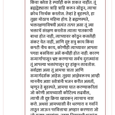
किंवा क्लेश हे स्पर्शही करूं शकत नाहींत. तूं
ब्रह्मद्वेष्ट्याला त्राहि त्राहि करून सोडून, त्याचा
क्रोध निरर्थक करतोस. तेव्हां हे बृहस्पते, हा
तुझा मोठाच महिमा होय. हे ब्रह्मणस्पते,
भक्तरक्षणाविषयीं अत्यंत तत्पर असा तूं ज्या
भक्ताचें संरक्षण करतोस त्याला पातकाची
बाधा होत नाही, त्याच्यावर कोठून कसलेंही
संकट येत नाहीं, आणि दुष्ट शत्रु काय किंवा
कपटी नीच काय, कोणीही त्याच्यावर आपला
पगडा बसविला असें कधींही होत नाही. कारण
सन्मार्गापासून भ्रष्ट करणार्‍या सर्वच दुरात्म्यांना
तूं आपल्या भक्तांपासून दूर हांकून लावतोस.
सर्वद्रष्टा असा तूं आमचा त्राता आणि
सन्मार्गदर्शक आहेस. तुझ्या आज्ञेवरूनच आम्ही
माननीय अशा स्तोत्रांनी भजन करीत असतों,
म्हणून हे बृहस्पते, आमचा घात करण्याकरितां
जो कोणी आमच्याशी कौटिल्य लढवील,
त्याची ती दुष्ट क्रिया खाडकन् त्याचाच नाश
करो. अथवा आमच्याशी वैर धरणारा व गर्वानें
ताठून जाऊन परवित्ताचा अपहार करणारा जो