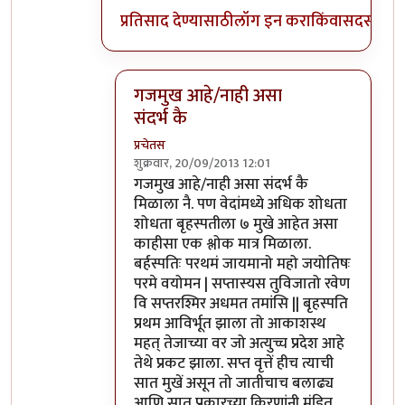
प्रतिसाद देण्यासाठी
लॉग इन करा
किंवा
सदस्य व्हा
गजमुख आहे/नाही असा
संदर्भ कै
प्रचेतस
शुक्रवार, 20/09/2013 12:01
In reply to
पण
by
प्रसाद गोडबोले
गजमुख आहे/नाही असा संदर्भ कै
मिळाला नै. पण वेदांमध्ये अधिक शोधता
शोधता बृहस्पतीला ७ मुखे आहेत असा
काहीसा एक श्लोक मात्र मिळाला.
बर्हस्पतिः परथमं जायमानो महो जयोतिषः
परमे वयोमन | सप्तास्यस तुविजातो रवेण
वि सप्तरश्मिर अधमत तमांसि || बृहस्पति
प्रथम आविर्भूत झाला तो आकाशस्थ
महत् तेजाच्या वर जो अत्युच्च प्रदेश आहे
तेथे प्रकट झाला. सप्त वृत्तें हीच त्याची
सात मुखें असून तो जातीचाच बलाढ्य
आणि सात प्रकारच्या किरणांनी मंडित