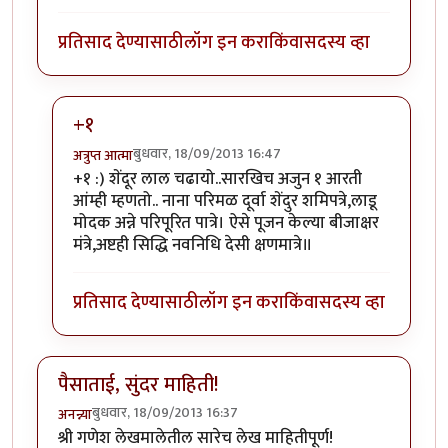
प्रतिसाद देण्यासाठी
लॉग इन करा
किंवा
सदस्य व्हा
+१
बुधवार, 18/09/2013 16:47
अत्रुप्त आत्मा
In reply to
यथार्थ श्रीगणेशा.
by
सस्नेह
+१ :) शेंदूर लाल चढायो..सारखिच अजुन १ आरती
आंम्ही म्हणतो.. नाना परिमळ दूर्वा शेंदुर शमिपत्रे,लाडू
मोदक अन्ने परिपूरित पात्रे। ऐसे पूजन केल्या बीजाक्षर
मंत्रे,अष्टही सिद्धि नवनिधि देसी क्षणमात्रे॥
प्रतिसाद देण्यासाठी
लॉग इन करा
किंवा
सदस्य व्हा
पैसाताई, सुंदर माहिती!
बुधवार, 18/09/2013 16:37
अनन्न्या
श्री गणेश लेखमालेतील सारेच लेख माहितीपूर्ण!