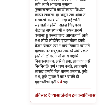
आहे. त्याने आपल्या नुसत्या
फुंकारासरशींच काळोखाचा विध्वंस
करून टाकला. हा अजून एक श्लोक तं
शग्मासो अरुषासो अश्वा बर्हस्पतिं
सहवाहो वहन्ति | सहश चिद यस्य
नीलवत सधस्थं नभो न रूपम अरुषं
वसानाः || कल्याणप्रद, आरक्तवर्ण, असे
अश्व जोडी जोडीनेंच बृहस्पतीला इकडे
घेऊन येतात. त्या अश्वांचे ठिकाण कोणते
म्हणाल तर शत्रुदमन सामर्थ्य जेथें प्रकट
होते तो लोक. जणों काय पक्षांचे
निवासस्थानच; असे ते अश्व, आकाश जसें
निरनिराळे वर्ण धारण करते, त्याप्रमाणें
आरक्त वर्णाचे तेज धारण करतात. कुठे
अश्व, कुठे मूषक नै का? बाकी ही
बृहस्पतीची मूर्ती
येथे
पहा.
प्रतिसाद देण्यासाठी
लॉग इन करा
किंवा
सदस्य व्