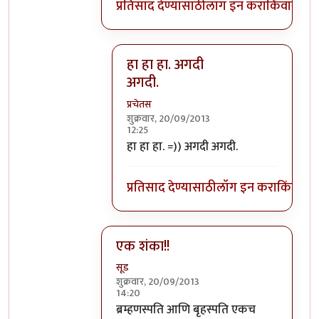
प्रतिसाद देण्यासाठी
लॉग इन करा
किंवा
सदस्य
हा हा हा. अगदी
अगदी.
प्रचेतस
शुक्रवार, 20/09/2013
12:25
In reply to
बृहस्पति प्रथम आविर्भूत झाला
b
हा हा हा. =)) अगदी अगदी.
प्रतिसाद देण्यासाठी
लॉग इन करा
किंवा
सदस
एक शंका!!
सूड
शुक्रवार, 20/09/2013
14:20
In reply to
गजमुख आहे/नाही असा संदर्भ कै
b
ब्रम्हणस्पति आणि बृहस्पति एकच