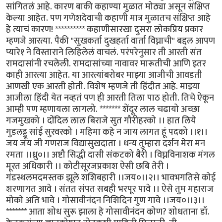
सांगितलं आहे. कारण बाकी कहाण्या मुळात मोठ्या असून संक्षिप्त
केल्या आहेत. पण गणेशदेवाची कहाणी मात्र मुळातच संक्षिप्त आहे
हे त्याचं कारण! ********** कहाणीसारखा दुसरा लोकप्रिय प्रकार
म्हणजे आरत्या. पैकी "सुखकर्ता दुखहर्ता वार्ता विघ्नाची" बद्दल आपण
प्यारे१ ने विस्ताराने लिहिलेलं वाचलं. परंपरेनुसार ती आरती संत
रामदासांनी रचलेली. रामदासांच्या नावावर मारूतीची आणि इतर
काही आरत्या आहेत. या आरत्यांबरोबर माझ्या आजीची आवडती
आणखी एक आरती होती. विशेष म्हणजे ती हिंदीत आहे. माझ्या
आजीला हिंदी येत नव्हतं पण ही आरती तिला पाठ होती. तिचे ऐकून
आम्ही पण म्हणायला लागलो. ******* शेंदूर लाल चढायो अच्छा
गजमुखको । दोंदिल लाल बिराजे सुत गौरीहरको ।। हात लिये
गुडलड्डू सांई सुरवरको । महिमा कहे न जाय लागत हूं पदको ।।१।।
जय जय जी गणराज विद्यासुखदाता । धन्य तुम्हारा दर्शन मेरा मन
रमता ।।ध्रु०।। अष्टौ सिद्धी दासी संकटको बैरी । विघ्नविनाशक मंगल
मूरत अधिकारी ।। कोटीसूरजप्रकाश ऐसी छबि तेरी ।
गंडस्थलमदमस्तक झूले शशिबहारी ।।जय०।।२।। भावभगतिसे कोई
शरणागत आवे । संतत संपत सबही भरपूर पावे ।। ऐसे तुम महाराज
मोको अति भावे । गोसावीनंदन निशिदिन गुण गावे ।।जय०।।३।।
******* आता शोध सुरू झाला हे गोसावीनंदन कोण? शोधताना डॉ.