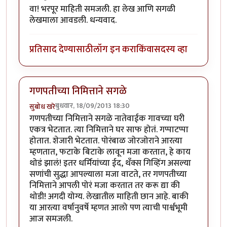
वा! भरपूर माहिती समजली. हा लेख आणि सगळी
लेखमाला आवडली. धन्यवाद.
प्रतिसाद देण्यासाठी
लॉग इन करा
किंवा
सदस्य व्हा
गणपतीच्या निमित्ताने सगळे
बुधवार, 18/09/2013 18:30
सुबोध खरे
गणपतीच्या निमित्ताने सगळे नातेवाईक गावच्या घरी
एकत्र भेटतात. त्या निमित्ताने घर साफ होतं. गप्पाटप्पा
होतात. शेजारी भेटतात. पोरंबाळ जोरजोराने आरत्या
म्हणतात, फटाके बिटाके लावून मजा करतात, हे काय
थोडं झालं! इतर धर्मियांच्या ईद, थँक्स गिव्हिंग असल्या
सणांची सुद्धा आपल्याला मजा वाटते, तर गणपतीच्या
निमित्ताने आपली पोरं मजा करतात तर करू द्या की
थोडी! अगदी योग्य. लेखातील माहिती छान आहे. बाकी
या आरत्या वर्षानुवर्षे म्हणत आलो पण त्याची पार्श्वभूमी
आज समजली.