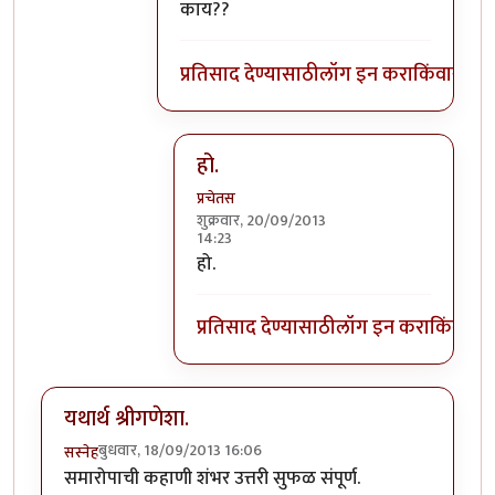
काय??
प्रतिसाद देण्यासाठी
लॉग इन करा
किंवा
सदस्य
हो.
प्रचेतस
शुक्रवार, 20/09/2013
14:23
In reply to
एक शंका!!
by
सूड
हो.
प्रतिसाद देण्यासाठी
लॉग इन करा
किंवा
सदस
यथार्थ श्रीगणेशा.
बुधवार, 18/09/2013 16:06
सस्नेह
समारोपाची कहाणी शंभर उत्तरी सुफळ संपूर्ण.