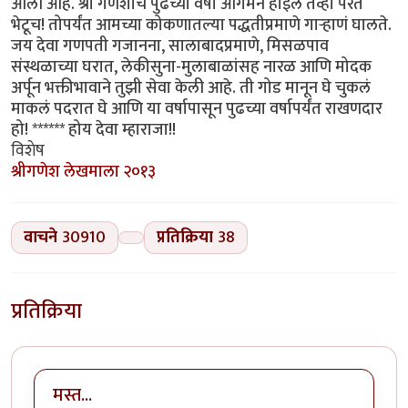
आली आहे. श्री गणेशाचं पुढच्या वर्षी आगमन होईल तेव्हा परत
भेटूच! तोपर्यंत आमच्या कोकणातल्या पद्धतीप्रमाणे गार्‍हाणं घालते.
जय देवा गणपती गजानना, सालाबादप्रमाणे, मिसळपाव
संस्थळाच्या घरात, लेकीसुना-मुलाबाळांसह नारळ आणि मोदक
अर्पून भक्तीभावाने तुझी सेवा केली आहे. ती गोड मानून घे चुकलं
माकलं पदरात घे आणि या वर्षापासून पुढच्या वर्षापर्यंत राखणदार
हो! ****** होय देवा म्हाराजा!!
विशेष
श्रीगणेश लेखमाला २०१३
वाचने
30910
प्रतिक्रिया
38
प्रतिक्रिया
मस्त...