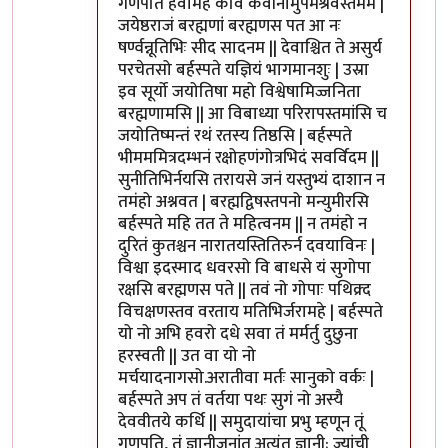
गणपतिं हवामहे कविं कवीनामुपमश्रवस्तमम |
जयेष्ठराजं बरह्मणां बरह्मणस पत आ नः
षर्ण्वन्नूतिभिः सीद सादनम || देवाश्चित ते असुर्य
परचेतसो बर्हस्पते यज्ञियं भागमानशुः | उस्रा
इव सूर्यो जयोतिषा महो विश्वेषामिज्जनिता
बरह्मणामसि || आ विबाध्या परिरापस्तमांसि च
जयोतिष्मन्तं रथं रतस्य तिष्ठसि | बर्हस्पते
भीमममित्रदम्भनं रक्षोहणंगोत्रभिदं सवर्विदम ||
सुनीतिभिर्नयसि तरायसे जनं यस्तुभ्यं दाशान न
तमंहो अश्नवत | बरह्मद्विषस्तपनो मन्युमीरसि
बर्हस्पते महि तत ते महित्वनम || न तमंहो न
दुरितं कुतश्चन नारातयस्तितिरुर्न दवयाविनः |
विश्वा इदस्माद धवरसो वि बाधसे यं सुगोपा
रक्षसि बरह्मणस पते || तवं नो गोपाः पथिक्र्द
विचक्षणस्तव वरताय मतिभिर्जरामहे | बर्हस्पते
यो नो अभि हवरो दधे सवा तं मर्मर्तु दुछुना
हरस्वती || उत वा यो नो
मर्चयादनागसो.अरातीवा मर्तः सानुको वर्कः |
बर्हस्पते अप तं वर्तया पथः सुगं नो अस्यै
देववीतये कर्धि || समुदायांचा प्रभु म्हणून तूं
गणपति, तूं ज्ञानीजनांत अत्यंत ज्ञानी; ज्यांची