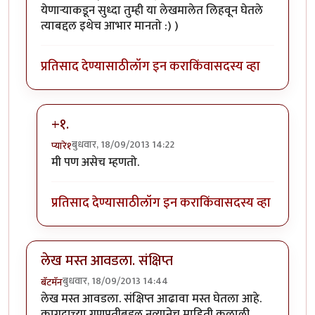
येणार्‍याकडून सुध्दा तुम्ही या लेखमालेत लिहवून घेतले
त्याबद्दल इथेच आभार मानतो :) )
प्रतिसाद देण्यासाठी
लॉग इन करा
किंवा
सदस्य व्हा
+१.
बुधवार, 18/09/2013 14:22
प्यारे१
In reply to
अतिशय छान समारोप पैसाताई.
by
अभ्या..
मी पण असेच म्हणतो.
प्रतिसाद देण्यासाठी
लॉग इन करा
किंवा
सदस्य व्हा
लेख मस्त आवडला. संक्षिप्त
बुधवार, 18/09/2013 14:44
बॅटमॅन
लेख मस्त आवडला. संक्षिप्त आढावा मस्त घेतला आहे.
कागदाच्या गणपतीबद्दल नव्यानेच माहिती कळाली.