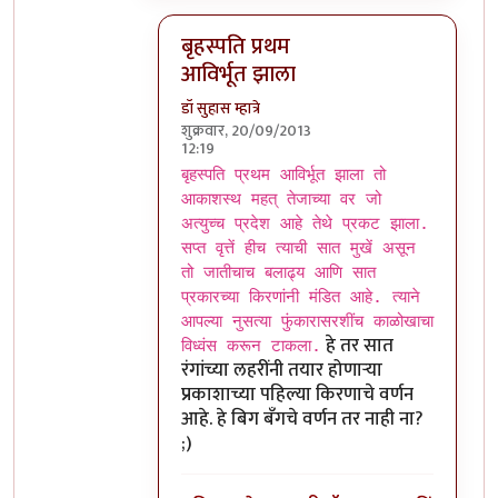
बृहस्पति प्रथम
आविर्भूत झाला
डॉ सुहास म्हात्रे
शुक्रवार, 20/09/2013
12:19
In reply to
गजमुख आहे/नाही असा संदर्भ कै
b
बृहस्पति प्रथम आविर्भूत झाला तो
आकाशस्थ महत् तेजाच्या वर जो
अत्युच्च प्रदेश आहे तेथे प्रकट झाला.
सप्त वृत्तें हीच त्याची सात मुखें असून
तो जातीचाच बलाढ्य आणि सात
प्रकारच्या किरणांनी मंडित आहे. त्याने
आपल्या नुसत्या फुंकारासरशींच काळोखाचा
हे तर सात
विध्वंस करून टाकला.
रंगांच्या लहरींनी तयार होणार्‍या
प्रकाशाच्या पहिल्या किरणाचे वर्णन
आहे. हे बिग बँगचे वर्णन तर नाही ना?
;)