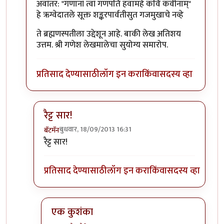
In reply to
लेख मस्त आवडला. संक्षिप्त
by
बॅटमॅन
अवांतर: "गणानां त्वां गणपतिं हवामहे कविं कवीनाम्"
हे ऋग्वेदातले सूक्त शङ्करपार्वतीसुत गजमुखाचे नव्हे
ते ब्रह्मणस्पतीला उद्देशून आहे. बाकी लेख अतिशय
उत्तम. श्री गणेश लेखमालेचा सुयोग्य समारोप.
प्रतिसाद देण्यासाठी
लॉग इन करा
किंवा
सदस्य व्हा
रैट्ट सार!
बुधवार, 18/09/2013 16:31
बॅटमॅन
In reply to
अवांतर: "गणानां त्वां गणपतिं
by
प्रचेतस
रैट्ट सार!
प्रतिसाद देण्यासाठी
लॉग इन करा
किंवा
सदस्य व्हा
एक कुशंका