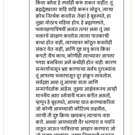
किंवा क्लेश हे स्पर्शही करूं शकत नाहींत. तूं
ब्रह्मद्वेष्ट्याला त्राहि त्राहि करून सोडून, त्याचा
क्रोध निरर्थक करतोस. तेव्हां हे बृहस्पते, हा
तुझा मोठाच महिमा होय. हे ब्रह्मणस्पते,
भक्तरक्षणाविषयीं अत्यंत तत्पर असा तूं ज्या
भक्ताचें संरक्षण करतोस त्याला पातकाची
बाधा होत नाही, त्याच्यावर कोठून कसलेंही
संकट येत नाहीं, आणि दुष्ट शत्रु काय किंवा
कपटी नीच काय, कोणीही त्याच्यावर आपला
पगडा बसविला असें कधींही होत नाही. कारण
सन्मार्गापासून भ्रष्ट करणार्‍या सर्वच दुरात्म्यांना
तूं आपल्या भक्तांपासून दूर हांकून लावतोस.
सर्वद्रष्टा असा तूं आमचा त्राता आणि
सन्मार्गदर्शक आहेस. तुझ्या आज्ञेवरूनच आम्ही
माननीय अशा स्तोत्रांनी भजन करीत असतों,
म्हणून हे बृहस्पते, आमचा घात करण्याकरितां
जो कोणी आमच्याशी कौटिल्य लढवील,
त्याची ती दुष्ट क्रिया खाडकन् त्याचाच नाश
करो. अथवा आमच्याशी वैर धरणारा व गर्वानें
ताठून जाऊन परवित्ताचा अपहार करणारा जो