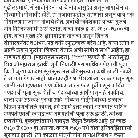
केतकरांच्या ज्ञानकोषात त्रोटकशी माहिती मिळाली. ती
पुढीलप्रमाणे. गोसावीनंदन.- याचें नांव वासुदेव असून बापाचें नांव
गोस्वामी (गोसावी) होतें. हा तंजावरकडील राहणारा असून याचे गुरु
गोपाळश्रमगजानन नांवाचे होते. अर्वाचीनकोशकार याच्या गुरूंचें
नांव निरंजनस्वामी असें देतात. याचा काल इ. स. १६५०-१७०० चा
होय. याचा मुख्य ग्रंथ ज्ञानमोदक नावाचा असून शिवाय
सीतास्वयंवर व अभंग, पदें वगैरे स्फुटकाव्य बरेंच आहे. यांचीं स्तोत्रें व
अष्टकें लहान मुलांनां शिकतां येतील अशीं सोपीं व साधीं आहेत; हा
गाणपत्य होता. [महाराष्ट्रसारस्वत]. ******** म्हणजे ही आरतीसुद्धा
शिवाजीमहाराजांइतकी जुनी निघाली! मग पार्थिव गणेशाची पूजा
किती जुन्या काळापासून सुरू असावी? सुरुवात कधी झाली नक्की
ते सांगता येणार नाही. घाटावर ही प्रथा पेशव्यांच्या काळापासून सुरू
झाली असे म्हणतात. पण कोकणांत तर फार पूर्वीपासून पार्थिव
गणेशाची पूजा सुरू होतीच. पेशव्यांच्या आधीपासून हे नक्कीच.
याला एक अप्रत्यक्ष पुरावा आहे. गोव्यात पोर्तुगीजांच्या छळाला
भिऊन पणजीतले कामत, हेदे आणि इतर काही घराण्यांत पार्थिव
गणपतीऐवजी कागदाच्या गणपतीची पूजा सुरू झाली. त्यांच्या
दप्तरांमधे, कुलवृत्तांतामधे याबद्दल लिहून ठेवलेले आहे. हा काळ
१५६० ते १६०० हा असावा. कारण १५६० मधे गोवा इन्क्विझिशनची
सुरुवात झाली. त्या काळात पोर्तुगीजांना प्रत्यक्ष विरोध न करता