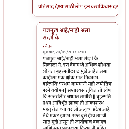
प्रतिसाद देण्यासाठी
लॉग इन करा
किंवा
सदस्य व्हा
गजमुख आहे/नाही असा
संदर्भ कै
प्रचेतस
शुक्रवार, 20/09/2013 12:01
In reply to
पण
by
प्रसाद गोडबोले
गजमुख आहे/नाही असा संदर्भ कै
मिळाला नै. पण वेदांमध्ये अधिक शोधता
शोधता बृहस्पतीला ७ मुखे आहेत असा
काहीसा एक श्लोक मात्र मिळाला.
बर्हस्पतिः परथमं जायमानो महो जयोतिषः
परमे वयोमन | सप्तास्यस तुविजातो रवेण
वि सप्तरश्मिर अधमत तमांसि || बृहस्पति
प्रथम आविर्भूत झाला तो आकाशस्थ
महत् तेजाच्या वर जो अत्युच्च प्रदेश आहे
तेथे प्रकट झाला. सप्त वृत्तें हीच त्याची
सात मुखें असून तो जातीचाच बलाढ्य
आणि सात प्रकारच्या किरणांनी मंडित