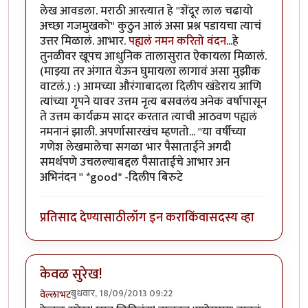
लेख आवडला. मराठी आरत्यात हे ''शेंदूर लाल चढायो
अच्छा गजमुखको'' कुठुन आलं असा प्रश्न पडायचा त्याचं
उत्तर मिळालं. आभार.
पह्यलं नमन करितो वंदन
...हे
तुनळीवर खूपच आधुनिक तालासुरात ऐकायला मिळालं.
(माझ्या तर अंगात येऊन घुमायला लागावं असा मुझीक
वाटलं.) :) आमच्या औरंगाबादला दिलीप खंडेराय आणि
त्यांच्या गृपने यावर उत्तम नृत्य बसवलंय अनेक वर्षापासून
ते उत्तम कार्यक्रम सादर करतात त्याची आठवण पह्यलं
नमनानं झाली. अपर्णासारखंच म्हणतो... ''या वर्षीच्या
गणेश लेखमालेचा सगळा भार पैसाताईने अगदी
समर्थपणे उचलल्याबद्दल पैसाताईचे आभार अन
अभिनंदन '' *good* -दिलीप बिरुटे
प्रतिसाद देण्यासाठी
लॉग इन करा
किंवा
सदस्य व्हा
केवळ सुरेख!
बुधवार, 18/09/2013 09:22
वेल्लाभट