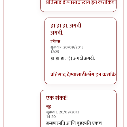
प्रतिसाद देण्यासाठी
लॉग इन करा
किंवा
सदस्य
हा हा हा. अगदी
अगदी.
प्रचेतस
शुक्रवार, 20/09/2013
12:25
In reply to
बृहस्पति प्रथम आविर्भूत झाला
b
हा हा हा. =)) अगदी अगदी.
प्रतिसाद देण्यासाठी
लॉग इन करा
किंवा
सदस
एक शंका!!
सूड
शुक्रवार, 20/09/2013
14:20
In reply to
गजमुख आहे/नाही असा संदर्भ कै
b
ब्रम्हणस्पति आणि बृहस्पति एकच