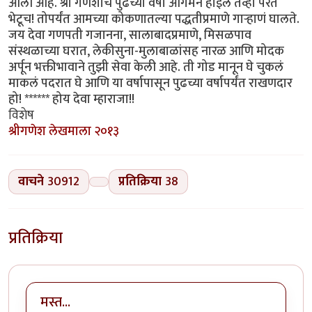
आली आहे. श्री गणेशाचं पुढच्या वर्षी आगमन होईल तेव्हा परत
भेटूच! तोपर्यंत आमच्या कोकणातल्या पद्धतीप्रमाणे गार्‍हाणं घालते.
जय देवा गणपती गजानना, सालाबादप्रमाणे, मिसळपाव
संस्थळाच्या घरात, लेकीसुना-मुलाबाळांसह नारळ आणि मोदक
अर्पून भक्तीभावाने तुझी सेवा केली आहे. ती गोड मानून घे चुकलं
माकलं पदरात घे आणि या वर्षापासून पुढच्या वर्षापर्यंत राखणदार
हो! ****** होय देवा म्हाराजा!!
विशेष
श्रीगणेश लेखमाला २०१३
वाचने
30912
प्रतिक्रिया
38
प्रतिक्रिया
मस्त...