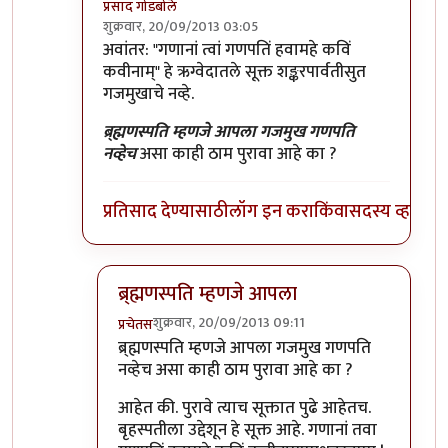
प्रसाद गोडबोले
शुक्रवार, 20/09/2013 03:05
In reply to
रैट्ट सार!
by
बॅटमॅन
अवांतर: "गणानां त्वां गणपतिं हवामहे कविं
कवीनाम्" हे ऋग्वेदातले सूक्त शङ्करपार्वतीसुत
गजमुखाचे नव्हे.
ब्र्ह्मणस्पति म्हणजे आपला गजमुख गणपति
नव्हेच
असा काही ठाम पुरावा आहे का ?
प्रतिसाद देण्यासाठी
लॉग इन करा
किंवा
सदस्य व्हा
ब्र्ह्मणस्पति म्हणजे आपला
शुक्रवार, 20/09/2013 09:11
प्रचेतस
In reply to
एक कुशंका
by
प्रसाद गोडबोले
ब्र्ह्मणस्पति म्हणजे आपला गजमुख गणपति
नव्हेच असा काही ठाम पुरावा आहे का ?
आहेत की. पुरावे त्याच सूक्तात पुढे आहेतच.
बृहस्पतीला उद्देशून हे सूक्त आहे. गणानां तवा