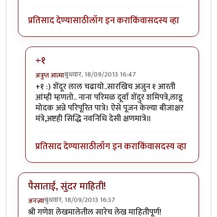
प्रतिसाद देण्यासाठी
लॉग इन करा
किंवा
सदस्य व्हा
+१
बुधवार, 18/09/2013 16:47
अत्रुप्त आत्मा
In reply to
यथार्थ श्रीगणेशा.
by
सस्नेह
+१ :) शेंदूर लाल चढायो..सारखिच अजुन १ आरती
आंम्ही म्हणतो.. नाना परिमळ दूर्वा शेंदुर शमिपत्रे,लाडू
मोदक अन्ने परिपूरित पात्रे। ऐसे पूजन केल्या बीजाक्षर
मंत्रे,अष्टही सिद्धि नवनिधि देसी क्षणमात्रे॥
प्रतिसाद देण्यासाठी
लॉग इन करा
किंवा
सदस्य व्हा
पैसाताई, सुंदर माहिती!
बुधवार, 18/09/2013 16:37
अनन्न्या
श्री गणेश लेखमालेतील सारेच लेख माहितीपूर्ण!