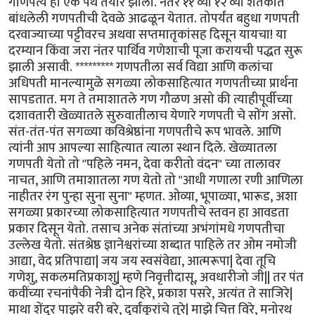
गाणपत्य हा एक पंथ तयार झाला. नंतर ११ व्या १२ व्या शतकांत
बांधलेली गणपतीची देवळे आढळून येतात. तोपर्यंत बहुधा गणपती
दरवाज्याच्या पट्टीवरच अथवा सप्तमातृकांसह दिसून यायचा! या
दरम्यान किंवा जरा नंतर पार्थिव गणेशाची पूजा करायची पद्धत सुरू
झाली असावी. ********* गणपतीला सर्व विद्या आणि कलांचा
अधिपती मानल्यामुळे सगळ्या लोकसाहित्यात गणपतीच्या प्रार्थना
सापडतात. मग ते तमाशातले गण गौळण असो की त्याहीपूर्वीच्या
दशावतारी खेळ्यातले सुरुवातीलाच येणारे गणपती चे सोंग असो.
संत-तंत-पंत सगळ्या कविश्रेष्ठांना गणपतीचे रूप भावले. आणि
त्यांनी आप आपल्या साहित्यात त्याला स्थान दिले. खेळ्यातला
गणपती येतो तो "पहिले नमन, देवा करीतो वंदन" च्या तालावर
नाचत, आणि तमाशातला गण येतो तो "आधी गणाला रणी आणिला
नाहीतर रंग पुन्हा सुना सुना" म्हणत. ओव्या, भूपाळ्या, भारूड, अशा
सगळ्या प्रकारच्या लोकसाहित्यात गणपतीचे स्तवन हा आवडता
प्रकार दिसून येतो. तसाच अनेक संतांच्या अभंगांमधे गणपतीचा
उल्लेख येतो. संतश्रेष्ठ ज्ञानेश्वरांच्या शब्दात पाहिले तर ओम नमोजी
आद्या, वेद प्रतिपाद्या| जय जय स्वसंवेद्या, आत्मरूपा| देवा तूचि
गणेशु, सकलमतिप्रकाशु| म्हणे निवृत्तीदासू, अवधारीजो जी|| तर पंत
कवींच्या रचनांपैकी नेत्री दोन हिरे, प्रकाश पसरे, अत्यंत ते साजिरे|
माथा शेंदुर पाझरे वरी बरे, दुर्वांकुरांचे तुरे| माझे चित्त विरे, मनोरथ