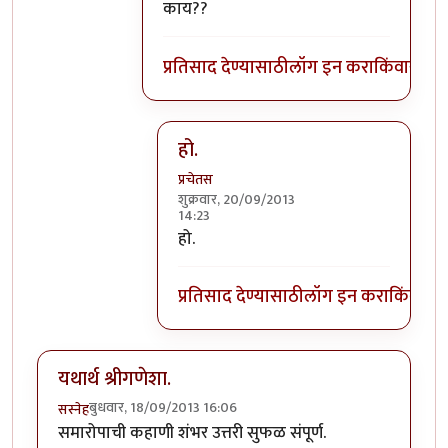
काय??
प्रतिसाद देण्यासाठी
लॉग इन करा
किंवा
सदस्य
हो.
प्रचेतस
शुक्रवार, 20/09/2013
14:23
In reply to
एक शंका!!
by
सूड
हो.
प्रतिसाद देण्यासाठी
लॉग इन करा
किंवा
सदस
यथार्थ श्रीगणेशा.
बुधवार, 18/09/2013 16:06
सस्नेह
समारोपाची कहाणी शंभर उत्तरी सुफळ संपूर्ण.