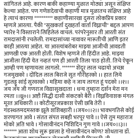
सांगितलं आहे. कारण बाकी कहाण्या मुळात मोठ्या असून संक्षिप्त
केल्या आहेत. पण गणेशदेवाची कहाणी मात्र मुळातच संक्षिप्त आहे
हे त्याचं कारण! ********** कहाणीसारखा दुसरा लोकप्रिय प्रकार
म्हणजे आरत्या. पैकी "सुखकर्ता दुखहर्ता वार्ता विघ्नाची" बद्दल आपण
प्यारे१ ने विस्ताराने लिहिलेलं वाचलं. परंपरेनुसार ती आरती संत
रामदासांनी रचलेली. रामदासांच्या नावावर मारूतीची आणि इतर
काही आरत्या आहेत. या आरत्यांबरोबर माझ्या आजीची आवडती
आणखी एक आरती होती. विशेष म्हणजे ती हिंदीत आहे. माझ्या
आजीला हिंदी येत नव्हतं पण ही आरती तिला पाठ होती. तिचे ऐकून
आम्ही पण म्हणायला लागलो. ******* शेंदूर लाल चढायो अच्छा
गजमुखको । दोंदिल लाल बिराजे सुत गौरीहरको ।। हात लिये
गुडलड्डू सांई सुरवरको । महिमा कहे न जाय लागत हूं पदको ।।१।।
जय जय जी गणराज विद्यासुखदाता । धन्य तुम्हारा दर्शन मेरा मन
रमता ।।ध्रु०।। अष्टौ सिद्धी दासी संकटको बैरी । विघ्नविनाशक मंगल
मूरत अधिकारी ।। कोटीसूरजप्रकाश ऐसी छबि तेरी ।
गंडस्थलमदमस्तक झूले शशिबहारी ।।जय०।।२।। भावभगतिसे कोई
शरणागत आवे । संतत संपत सबही भरपूर पावे ।। ऐसे तुम महाराज
मोको अति भावे । गोसावीनंदन निशिदिन गुण गावे ।।जय०।।३।।
******* आता शोध सुरू झाला हे गोसावीनंदन कोण? शोधताना डॉ.