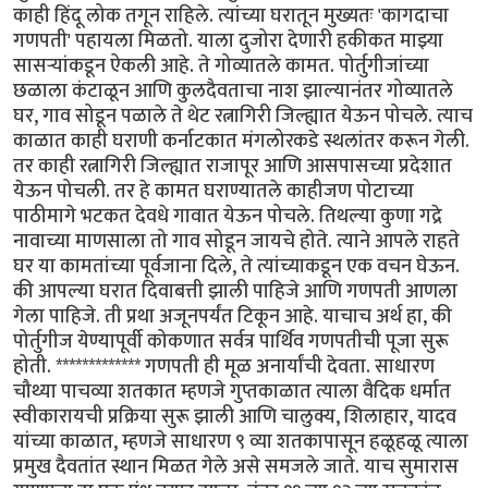
काही हिंदू लोक तगून राहिले. त्यांच्या घरातून मुख्यतः 'कागदाचा
गणपती' पहायला मिळतो. याला दुजोरा देणारी हकीकत माझ्या
सासर्‍यांकडून ऐकली आहे. ते गोव्यातले कामत. पोर्तुगीजांच्या
छळाला कंटाळून आणि कुलदैवताचा नाश झाल्यानंतर गोव्यातले
घर, गाव सोडून पळाले ते थेट रत्नागिरी जिल्ह्यात येऊन पोचले. त्याच
काळात काही घराणी कर्नाटकात मंगलोरकडे स्थलांतर करून गेली.
तर काही रत्नागिरी जिल्ह्यात राजापूर आणि आसपासच्या प्रदेशात
येऊन पोचली. तर हे कामत घराण्यातले काहीजण पोटाच्या
पाठीमागे भटकत देवधे गावात येऊन पोचले. तिथल्या कुणा गद्रे
नावाच्या माणसाला तो गाव सोडून जायचे होते. त्याने आपले राहते
घर या कामतांच्या पूर्वजाना दिले, ते त्यांच्याकडून एक वचन घेऊन.
की आपल्या घरात दिवाबत्ती झाली पाहिजे आणि गणपती आणला
गेला पाहिजे. ती प्रथा अजूनपर्यंत टिकून आहे. याचाच अर्थ हा, की
पोर्तुगीज येण्यापूर्वी कोकणात सर्वत्र पार्थिव गणपतीची पूजा सुरू
होती. ************* गणपती ही मूळ अनार्यांची देवता. साधारण
चौथ्या पाचव्या शतकात म्हणजे गुप्तकाळात त्याला वैदिक धर्मात
स्वीकारायची प्रक्रिया सुरू झाली आणि चालुक्य, शिलाहार, यादव
यांच्या काळात, म्हणजे साधारण ९ व्या शतकापासून हळूहळू त्याला
प्रमुख दैवतांत स्थान मिळत गेले असे समजले जाते. याच सुमारास