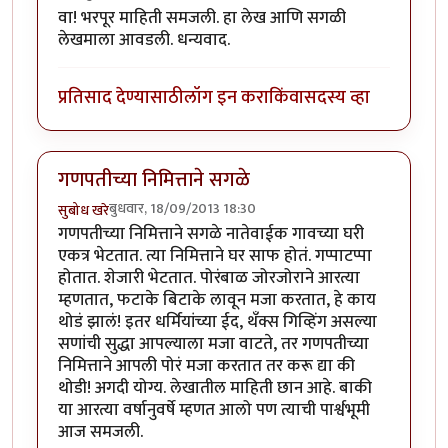
वा! भरपूर माहिती समजली. हा लेख आणि सगळी
लेखमाला आवडली. धन्यवाद.
प्रतिसाद देण्यासाठी
लॉग इन करा
किंवा
सदस्य व्हा
गणपतीच्या निमित्ताने सगळे
बुधवार, 18/09/2013 18:30
सुबोध खरे
गणपतीच्या निमित्ताने सगळे नातेवाईक गावच्या घरी
एकत्र भेटतात. त्या निमित्ताने घर साफ होतं. गप्पाटप्पा
होतात. शेजारी भेटतात. पोरंबाळ जोरजोराने आरत्या
म्हणतात, फटाके बिटाके लावून मजा करतात, हे काय
थोडं झालं! इतर धर्मियांच्या ईद, थँक्स गिव्हिंग असल्या
सणांची सुद्धा आपल्याला मजा वाटते, तर गणपतीच्या
निमित्ताने आपली पोरं मजा करतात तर करू द्या की
थोडी! अगदी योग्य. लेखातील माहिती छान आहे. बाकी
या आरत्या वर्षानुवर्षे म्हणत आलो पण त्याची पार्श्वभूमी
आज समजली.