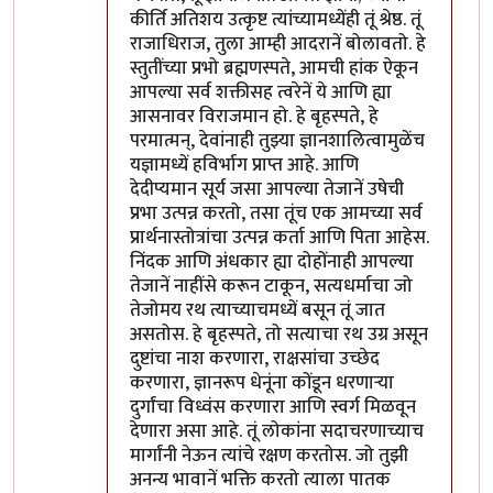
कीर्ति अतिशय उत्कृष्ट त्यांच्यामध्येंही तूं श्रेष्ठ. तूं
राजाधिराज, तुला आम्ही आदरानें बोलावतो. हे
स्तुतींच्या प्रभो ब्रह्मणस्पते, आमची हांक ऐकून
आपल्या सर्व शक्तीसह त्वरेनें ये आणि ह्या
आसनावर विराजमान हो. हे बृहस्पते, हे
परमात्मन्, देवांनाही तुझ्या ज्ञानशालित्वामुळेंच
यज्ञामध्यें हविर्भाग प्राप्त आहे. आणि
देदीप्यमान सूर्य जसा आपल्या तेजानें उषेची
प्रभा उत्पन्न करतो, तसा तूंच एक आमच्या सर्व
प्रार्थनास्तोत्रांचा उत्पन्न कर्ता आणि पिता आहेस.
निंदक आणि अंधकार ह्या दोहोंनाही आपल्या
तेजानें नाहींसे करून टाकून, सत्यधर्माचा जो
तेजोमय रथ त्याच्याचमध्यें बसून तूं जात
असतोस. हे बृहस्पते, तो सत्याचा रथ उग्र असून
दुष्टांचा नाश करणारा, राक्षसांचा उच्छेद
करणारा, ज्ञानरूप धेनूंना कोंडून धरणार्‍या
दुर्गांचा विध्वंस करणारा आणि स्वर्ग मिळवून
देणारा असा आहे. तूं लोकांना सदाचरणाच्याच
मार्गांनी नेऊन त्यांचे रक्षण करतोस. जो तुझी
अनन्य भावानें भक्ति करतो त्याला पातक