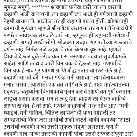
पाविजे, चिंतीले लाभिजे. ही पांचा उत्तरांची कहाणी पांचा उत्तरी
सुफळ संपूर्ण. ********** श्रावणात प्रत्येक वारी त्या त्या वाराची
कहाणी आजी वाचायची. त्या कहाणीच्या आधी ही गणेशाची कहाणी
नेहमी वाचायची. आजीला तर ही कहाणी पाठच होती. कोणत्याही
कामाची सुरुवात म्हणजे श्रीगणेशा करायचा तर गणपतीचे नाव घेणे
परंपरेत आवश्यक समजले जाते ना, म्हणूनच ही लहानशी गणेशाची
कहाणी. अगदी साधी सोपी. मोजक्या शब्दात गणपतीच्या राऊळाचे
वर्णन आहे. निर्मळ मळे उदकाचे तळे. बेलाचा वृक्ष आहे. म्हणजे
शिवाचे देऊळ कुठेतरी जवळपास असणार. तळ्यात सुवर्णकमळे
आहेत. आणि तळ्याशेजारी विनायकाचे देऊळ आहे. गणपतीचे
विनायक हे नाव पुराणांमधे आणि बौद्ध तंत्रात वापरले गेले आहे.
कहाणी सांगते की "मनचा गणेश मनी वसावा." त्या विनायकाला
मनात वसवा. त्यासाठी एक व्रत सांगितले आहे. सहा महिन्यातल्या
एकूण ७ चतुर्थ्यांना विनायकाचे पूजन करावे आणि व्रत पूर्ण करताना
लाडूंचा प्रसाद करावा. मग ते लाडू देवा-ब्राह्मणाला देऊन बाकीचे
आपण खावेत. हे बरं आहे. म्हणजे ब्राह्मणांची मस्त सोय आहे! "मनी
ध्याइजे, मनी पाविजे, चिंतिले लाभिजे" ही भाषा पाहिली तर
रामदासांची किंवा जरा आधीची अशी वाटते. बाकी कहाण्या "साठां
उत्तरांची कहाणी पांचा उत्तरी सुफळ संप्रूण" असतात. पण ही
कहाणी मात्र "पांचा उत्तरांची कहाणी पांचा उत्तरी सुफळ संपूर्ण" असं