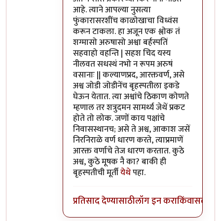
आहे. त्याने आपल्या नुसत्या
फुंकारासरशींच काळोखाचा विध्वंस
करून टाकला. हा अजून एक श्लोक तं
शग्मासो अरुषासो अश्वा बर्हस्पतिं
सहवाहो वहन्ति | सहश चिद यस्य
नीलवत सधस्थं नभो न रूपम अरुषं
वसानाः || कल्याणप्रद, आरक्तवर्ण, असे
अश्व जोडी जोडीनेंच बृहस्पतीला इकडे
घेऊन येतात. त्या अश्वांचे ठिकाण कोणते
म्हणाल तर शत्रुदमन सामर्थ्य जेथें प्रकट
होते तो लोक. जणों काय पक्षांचे
निवासस्थानच; असे ते अश्व, आकाश जसें
निरनिराळे वर्ण धारण करते, त्याप्रमाणें
आरक्त वर्णाचे तेज धारण करतात. कुठे
अश्व, कुठे मूषक नै का? बाकी ही
बृहस्पतीची मूर्ती
येथे
पहा.
प्रतिसाद देण्यासाठी
लॉग इन करा
किंवा
सदस्य व्