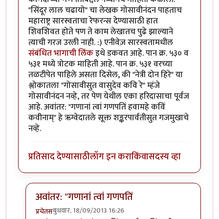
"सिंदूर लाल चढायो" चा लेखक गोसावीनंदन पाहताच
महाराष्ट्र सारस्वताचा रेफरन्स देण्यासाठी हात
शिवशिवत होते पण ते काम लेखातच पुढे झाल्याने
त्याची गरज उरली नाही. :) एनीवेज़ सारस्वतामधील
संबंधित भागाची लिंक
इथे डकवत आहे. पान क्र. ५३० व
५३१ मध्ये त्रोटक माहिती आहे. पान क्र. ५३१ वरच्या
तळटीपेत पाहिले असता दिसेल, की "नेत्री दोन हिरे" या
श्लोकातला "गोसावीसुत वासुदेव कवि रे" म्हंजे
गोसावीनंदन नव्हे, तर पेण येथील एका हरिदासाचा पूर्वज
आहे. अवांतर: "गणानां त्वां गणपतिं हवामहे कविं
कवीनाम्" हे ऋग्वेदातले सूक्त शङ्करपार्वतीसुत गजमुखाचे
नव्हे.
प्रतिसाद देण्यासाठी
लॉग इन करा
किंवा
सदस्य व्हा
अवांतर: "गणानां त्वां गणपतिं
बुधवार, 18/09/2013 16:26
प्रचेतस