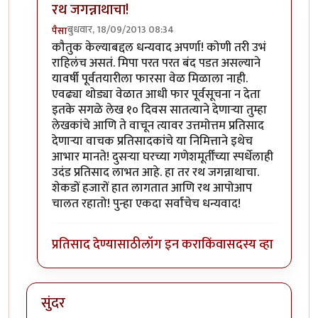
रथ जगन्नाथाचा!
बुधवार, 18/09/2013 08:34
पैसा
In reply to
होय देवा महाराजा!
by
स्पंदना
कौतुक केल्याबद्दल धन्यवाद अपर्णा! कोणी तरी उभं
राहिलंच असतं. मिपा परत परत बंद पडत असल्याने
यावर्षी पूर्वतयारीला फारसा वेळ मिळाला नाही.
एवढ्या थोड्या वेळात आधी फार पूर्वसूचना न देता
इतके सगळे लेख १० दिवस सातत्याने देणार्‍या तुम्हा
लेखकांचे आणि ते वाचून त्यावर उत्तमोत्तम प्रतिसाद
देणार्‍या वाचक प्रतिसादकांचे या निमित्ताने इथेच
आभार मानते! दुसर्‍या घरच्या गणेशमूर्तींच्या स्पर्धेलाही
उदंड प्रतिसाद लाभत आहे. हा तर रथ जगन्नाथाचा.
शेकडों हजारों हात लागतात आणि रथ आपोआप
चालत रहातो! पुन्हा एकदा सर्वांचेच धन्यवाद!
प्रतिसाद देण्यासाठी
लॉग इन करा
किंवा
सदस्य व्हा
सुंदर