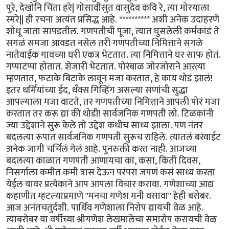
पुरे, देखोनि चिंता हरे| गोसावीसुत वासुदेव कवि रे, त्या मोरयाला
स्मरे|| ही रचना अत्यंत प्रसिद्ध आहे. ********** अशी अनेक उदाहरणे
शोधू जाता सापडतील. गणपतीची पूजा, त्यात घुसलेली कर्मकांडं ते
सगळं समजा आवडत नसेल तरी गणपतीच्या निमित्ताने सगळे
नातेवाईक गावच्या घरी एकत्र भेटतात. त्या निमित्ताने घर साफ होतं.
गप्पाटप्पा होतात. शेजारी भेटतात. पोरंबाळ जोरजोराने आरत्या
म्हणतात, फटाके बिटाके लावून मजा करतात, हे काय थोडं झालं!
इतर धर्मियांच्या ईद, थँक्स गिव्हिंग असल्या सणांची सुद्धा
आपल्याला मजा वाटते, तर गणपतीच्या निमित्ताने आपली पोरं मजा
करतात तर करू द्या की थोडी! सार्वजनिक गणपती लो. टिळकांनी
ज्या उद्देशाने सुरू केले तो उद्देश कधीच साध्य झाला. पण नंतर
बदलत्या रूपात सार्वजनिक गणपती सुरूच राहिले. त्यातलं बरंवाईट
अनेक जागी चर्चिलं गेलं आहे. पुनरुक्ती करत नाही. आजच्या
बदलत्या काळात गणपती आणायचा का, कसा, किती दिवस,
निसर्गाला कमीत कमी त्रास देऊन परंपरा जपणं कसं साध्य करता
येईल यावर प्रत्येकाने आप आपला विचार करावा. गणेशाच्या आद्य
कहाणीत म्हटल्याप्रमाणे "मनचा गणेश मनी वसावा" हेही बरोबर.
आज अनंतचतुर्दशी. पार्थिव गणेशाला निरोप द्यायची वेळ आहे.
त्याबरोबर या वर्षीच्या श्रीगणेश लेखमालेचा समारोप करायची वेळ