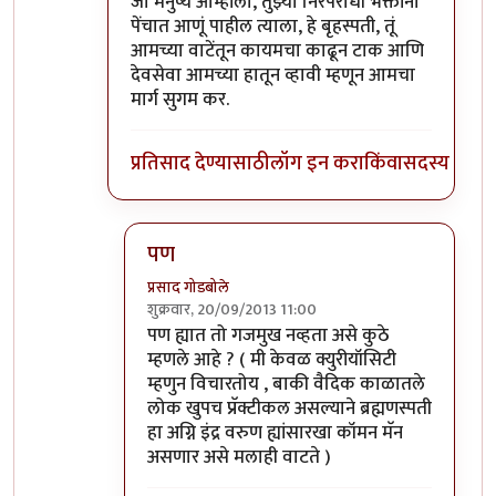
जो मनुष्य आम्हांला, तुझ्या निरपराधी भक्तांना
पेंचात आणूं पाहील त्याला, हे बृहस्पती, तूं
आमच्या वाटेंतून कायमचा काढून टाक आणि
देवसेवा आमच्या हातून व्हावी म्हणून आमचा
मार्ग सुगम कर.
प्रतिसाद देण्यासाठी
लॉग इन करा
किंवा
सदस्य व्हा
पण
प्रसाद गोडबोले
शुक्रवार, 20/09/2013 11:00
In reply to
ब्र्ह्मणस्पति म्हणजे आपला
by
प्रचेतस
पण ह्यात तो गजमुख नव्हता असे कुठे
म्हणले आहे ? ( मी केवळ क्युरीयॉसिटी
म्हणुन विचारतोय , बाकी वैदिक काळातले
लोक खुपच प्रॅक्टीकल असल्याने ब्रह्मणस्पती
हा अग्नि इंद्र वरुण ह्यांसारखा कॉमन मॅन
असणार असे मलाही वाटते )