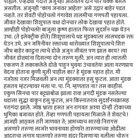
पाह्यले. एव्हढ्या गर्दीत अजुनही आठवतय दोन चार धक्के बसले
असतील. अजुनही "काय जनावर आहेत!" असे उद्गार बाहेर पडत
नव्हते. तर शेवटी पोहोचलो गंगावेश तालमीचा गणपती पहायला.
जीवंत देखावा! शिशुपाल वध! दोनचार लोक देखावा पहात होते.
आम्हीही पोहोचलो! बाजुला कृष्ण हातात फिरत सुदर्शन चक्र घेउन
उभा. (ते इलेक्ट्रीक होते) शिशुपालाचे धड मुंडक्याला लालभडक रक्त
घेउन उभे. अन जमिनीवर रक्ताच्या थारोळ्यात शिशुपालाचे शिर!
जीभ बाहेर काढुन! त्याचे डोळे अजुन जीवंत! पण झाल काय? त्या
जीवंत डोळ्यांना दिसल्या दोन तरुण मुली. अन त्यात ही त्यातली
एकजण ते लकाकलेले डोळे पाहुन भुवया उंचावतेय! आता मरणप्राय
वेदना होताना कुणी मुली पाहील का? हे मुंडक पहात होत. मी
नजरेला नजर मिळवली अन त्या मुंडक्याला हसु फुटल. आता मुंडक
हसतय म्हंटल्यावर मला पा. पा. नि. म्हणतात ना? तस काहीसं.
एकुण सिनचा पार बट्ट्याबोळ झाला राव! अगदी मुंडक नसलेल्या
धडाला सुद्धा वाकुन हसु फुटल, अन किस्नातराव सुदर्शनचक्रासह
परागंदा झाले. ज्येष्ठ भ्राता हसत अन रागवत अश्या दोन्ही टोकाच्या
भुमिका बजावत होते. तेंव्हा गणपती पहायला मिळाले ते शेवटचे !
आजही आठ्वल तरी जाणवत ते; आमच्याच सारखे निरागस
असणारे तरुण! लाजरे! भावनावश होणारे! तारुण्याच्या ओढीला
आदराचा लगाम घालणारे तरुण! सुंदर दिसणार्‍या मुलीला चोरुन