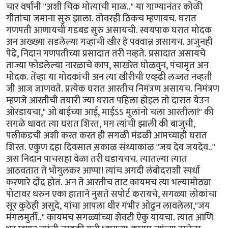
चार वर्षांनी "अशी चिक मोत्याची माळ.." या गाण्यानंतर कोळी
गीतांचा जमाना सुरु झाला. तोवरही ठिकच म्हणायच. घरात
गणपती आणायची गडबड सुरु असायची. स्वयपाक घरात मोदक
अन अख्ख्या सडलेल्या गव्हाची खीर हे पक्वान्न असायच. अजुनही
पेढे, निदान गणपतीच्या प्रसादात तरी नव्हते. प्रसादात असायचे
ताज्या फोडलेल्या नारळाचे काप, साखरेत घोळवुन, पंचामृत अन
मोदक. तेंव्हा या मोदकांची अन त्या खीरीची एव्ह्ढी लज्जत नव्हती
जी आज जाणवते. प्रत्येक घरात आरतीच निमंत्रण असायच. निमंत्रण
म्हणजे आरतीची तयारी ज्या घरात पहिला होइल तो दारात येउन
ओरडायचा," ओ बाईच्या आई, माईऽऽ मुलांनो चला आरतीला!" की
सगळे धावत त्या घरात शिरत, मग त्यांची झाली की बाजुची,
पलीकडची अशी करत करत ही सगळी मंडळी आमच्याही घरात
शिरत. एकुण दहा दिवसात स़काळ संध्याकाळ "जय देव जयदेव.."
अस निदान पाचसहा वेळा तरी घडायचच. त्यातल्या त्यात
आठवतात ते भोगुलकर आप्पा! त्यांच अगदी लंबोदराशी स्पर्धा
करणारे दोंद होतं. अन ते आरतीच ताट कायमच त्या भल्यामोठ्या
पोटावर धरुन एका हाताने नुसते सपोर्ट करायचे, सगळ्या लोकांचा
सूर कुठेही असुदे, यांचा आपला धीर गंभीर ओढुन लावलेला,"जय
मंगलमुर्ती.." कायमच सगळ्यांच्या शेवटी ऐकु यायचा. त्यात आणि