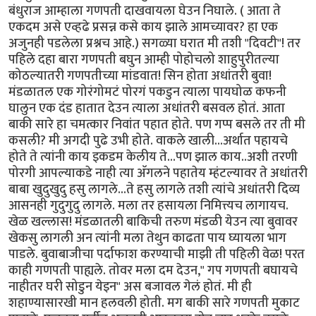
बंधुराज आम्हाला गणपती दाखवायला घेउन निघाले. ( आता ते
एकदम असे एव्हढे प्रसन्न कसे काय झाले आमच्यावर? हा एक
अजुनही पडलेला प्रश्नच आहे.) सगळ्या घरात मी तशी "दिवटी"! तर
पहिले दहा बारा गणपती बघुन आम्ही पोहोचलो शाहुपुरीतल्या
कोठल्यातरी गणपतीच्या मांडवात! सिन होता अधांतरी बुवा!
मंडळातल एक गोरंगोमटं पोरगं पकडुन त्याला पायघोळ कफनी
घालुन एक दंड हातात देउन त्याला अधांतरी बसवल होतं. आता
बाकी सारे हा चमत्कार निवांत पहात होते. पण गप्प बसले तर ती मी
कसली? मी अगदी पुढे उभी होते. वाकले खाली...अर्थात पहायचे
होते ते त्यांनी काय इकडम केलीय ते...पण झाल काय..अशी तरणी
पोरगी आपल्याकडे नाही त्या अ‍ॅगलने पहातेय म्हंटल्यावर ते अधांतरी
बाबा खुदुखुदु हसु लागले...ते हसु लागले तशी त्यांचे अधांतरी दिव्य
आसनही गुदुगुदु लागले. मला तर हसायला निमित्त्यच लागायच.
खेळ खल्लास! मंडळातली बाकिची तरुण मंडळी येउन त्या बुवावर
खेकसु लागली अन त्यांनी मला तेथुन काढता पाय घ्यायला भाग
पाडले. बुवाबाजीचा पर्दाफाश करण्याची माझी ती पहिली वेळ! परत
काही गणपती पाह्यले. तोवर मला दम देउन," गप गणपती बघायचे
नाहीतर घरी सोडुन येइन" अस बजावल गेलं होतं. मी ही
शहाण्यासारखी मान हलवली होती. मग बाकी सारे गणपती मुकाट