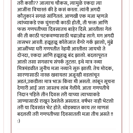
तरी कशी?? जात्याच चौकस, त्यामुळे एकदा त्या
आजींना विचारलं की हे कसं करता. त्यांनी अगदी
कौतुकानं सगळं सांगितलं. आणखी एक मजा म्हणजे
त्यांच्याकडे एक घुंगराची काठी होती, ती फक्त आणि
फक्त गणपतीच्या दिवसातच बाहेर दिसे. आरतीला गेलं
की ती काठी पटकवण्यासाठी चढाओढ लागे. मग अगदी
तासभर आरती. हळूहळू कॉलेजात वैगरे गर्क झालो, मुंब्रे
आज्जींच्या घरी गणपतीत नेहमी आरतीला जायचो ते
दोनदा, एकदा आणि हळूहळू बंद झालो. बदलापूरात
आलो तसा सगळाच संपर्क तुटला. इथे मात्र नव्या
मित्रमंडळीत जुनीच मजा नव्याने सुरु झाली. तेच मोदक,
सारणासाठी नारळ खवायला अजूनही वडलांचून
अडतं,उकडीला मात्र भाऊ किंवा मी असतो. लांबून सूचना
देणारी आई जरा जास्तच लांब गेलीये. आता गणपतीचे
निदान पहिले तीन दिवस तरी याच्या त्याच्याकडे
जाण्यासाठी राखून ठेवलेले असतात. वर्षभर नाही भेटलो
तरी या दिवसांत भेट होते. थोडक्यात काय तर माणसं
बदलली तरी गणपतीच्या दिवसातली मजा तीच असते !!
:)