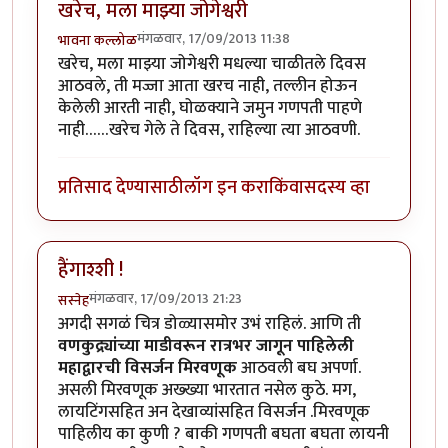
खरेच, मला माझ्या जोगेश्वरी
मंगळवार, 17/09/2013 11:38
भावना कल्लोळ
खरेच, मला माझ्या जोगेश्वरी मधल्या चाळीतले दिवस
आठवले, ती मज्जा आता खरच नाही, तल्लीन होऊन
केलेली आरती नाही, घोळक्याने जमुन गणपती पाहणे
नाही……खरेच गेले ते दिवस, राहिल्या त्या आठवणी.
प्रतिसाद देण्यासाठी
लॉग इन करा
किंवा
सदस्य व्हा
हैंगाश्शी !
मंगळवार, 17/09/2013 21:23
सस्नेह
अगदी सगळं चित्र डोळ्यासमोर उभं राहिलं. आणि ती
वणकुद्र्यांच्या माडीवरून रात्रभर जागून पाहिलेली
महाद्वारची विसर्जन मिरवणूक
आठवली बघ अपर्णा.
असली मिरवणूक अख्ख्या भारतात नसेल कुठे. मग,
लायटिंगसहित अन देखाव्यांसहित विसर्जन .मिरवणूक
पाहिलीय का कुणी ? बाकी गणपती बघता बघता लायनी