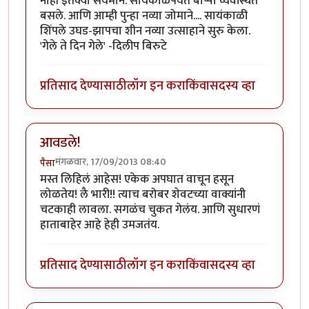
नाही इतक्या संयमाने. सायंकाळपर्यंत बाप्पा व्यवस्थित
बसले. आणि आम्ही पुन्हा नव्या जोमाने.... सायंकाळी
शिंपले उघड-झापचा शीन नव्या उत्साहाने सुरु केला.
'गेले ते दिन गेले' -दिलीप बिरुटे
प्रतिसाद देण्यासाठी
लॉग इन करा
किंवा
सदस्य व्हा
आवडले!
मंगळवार, 17/09/2013 08:40
पैसा
मस्त लिहिलं आहेस! एकेक अपघात वाचून हसून
लोळतेय! लै भारी!! त्याच बरोबर शेवटच्या वाक्यांनी
चटकाही लावला. सगळंच चुकत गेलंय. आणि सुधारणं
हाताबाहेर आहे हेही उमजतंय.
प्रतिसाद देण्यासाठी
लॉग इन करा
किंवा
सदस्य व्हा