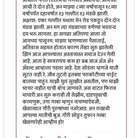
आधीतर फक्त तालमिचा गणपती असायचा. आमच्या
आधी ते दोन होते, अन माझ्या ८व्या वर्षापासून १८व्या
वर्षापर्यंत दहावर्षात १३ गल्लीत १३ मंडळे झाली.
अक्षरश: एका गल्लीत मधला मेन रोड पकडुन दोन दोन
मंडळ झाली. अन मग त्या मंडळाच्या वर्गण्या भरताना
दम भरु लागला. हा सगळा अतिपणा आला तो
आमच्या पासुनच. माझ्या म्हणण्याला पैसाताई,
अतिवास सहमत होतात कारण तेंव्हा सुरु झालेली
झिंग आज आपल्याला अस्ताव्यस्त समाज देउन गेली
आहे. आता हे सावरायच कस हा प्रश्न आज अ‍ॅज अ‍ॅन
अ‍ॅडल्ट आम्हाला पडला आहे. देश सोडला म्हणजे माती
सुटत नाही रे. जीव तुटतो इतक्या पराकोटीच्या वाईट
बातम्या पाहुन. माझी मुलं सुरक्षीत असतील, पण माझी
भाचर नाहीत याची बोच जाणवते. अस वाटत फिराव
माघारी अन सुरु करावी ती लेझीम, दांडपट्ट्याची
करमणुक, उगा गरबा म्हणुन नाचण्याऐवजी,
खेळाव्यात गौरी पुरुषांच्या नजरेआड. अन राखावी
आपल्या मातीची बुज. गौरी सोडुन तुफान गरबा
खेळणारेही आम्हीच हो!