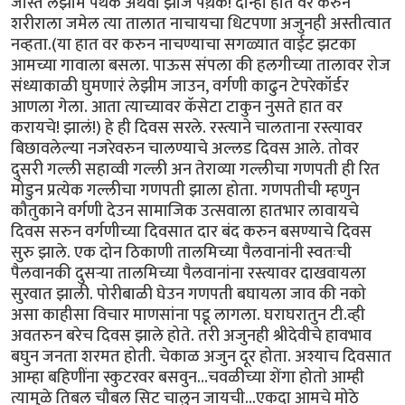
जास्त लेझीम पथक अथवा झांज पथ़क! दोन्ही हात वर करुन
शरीराला जमेल त्या तालात नाचायचा धिटपणा अजुनही अस्तीत्वात
नव्हता.(या हात वर करुन नाचण्याचा सगळ्यात वाईट झटका
आमच्या गावाला बसला. पाऊस संपला की हलगीच्या तालावर रोज
संध्याकाळी घुमणारं लेझीम जाउन, वर्गणी काढुन टेपरेकॉर्डर
आणला गेला. आता त्याच्यावर कॅसेटा टाकुन नुसते हात वर
करायचे! झालं!) हे ही दिवस सरले. रस्त्याने चालताना रस्त्यावर
बिछावलेल्या नजरेवरुन चालण्याचे अल्लड दिवस आले. तोवर
दुसरी गल्ली सहाव्वी गल्ली अन तेराव्या गल्लीचा गणपती ही रित
मोडुन प्रत्येक गल्लीचा गणपती झाला होता. गणपतीची म्हणुन
कौतुकाने वर्गणी देउन सामाजिक उत्सवाला हातभार लावायचे
दिवस सरुन वर्गणीच्या दिवसात दार बंद करुन बसण्याचे दिवस
सुरु झाले. एक दोन ठिकाणी तालमिच्या पैलवानांनी स्वतःची
पैलवानकी दुसर्‍या तालमिच्या पैलवानांना रस्त्यावर दाखवायला
सुरवात झाली. पोरीबाळी घेउन गणपती बघायला जाव की नको
असा काहीसा विचार माणसांना पडू लागला. घराघरातुन टी.व्ही
अवतरुन बरेच दिवस झाले होते. तरी अजुनही श्रीदेवीचे हावभाव
बघुन जनता शरमत होती. चेकाळ अजुन दूर होता. अश्याच दिवसात
आम्हा बहिणींना स्कुटरवर बसवुन...चवळीच्या शेंगा होतो आम्ही
त्यामुळे तिबल चौबल सिट चालुन जायची...एकदा आमचे मोठे