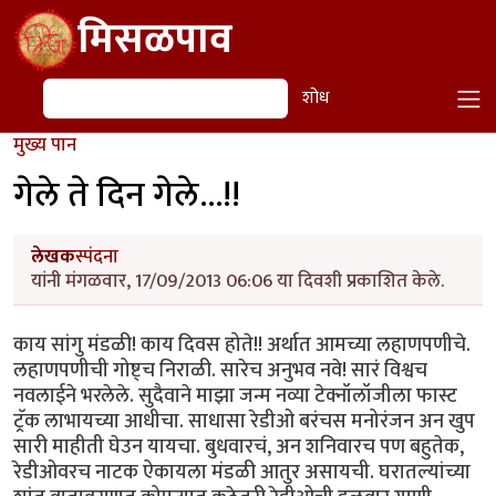
Skip to main content
मिसळपाव
शोध
शोध
मुख्य पान
गेले ते दिन गेले...!!
लेखक
स्पंदना
यांनी मंगळवार, 17/09/2013 06:06 या दिवशी प्रकाशित केले.
काय सांगु मंडळी! काय दिवस होते!! अर्थात आमच्या लहाणपणीचे.
लहाणपणीची गोष्ट्च निराळी. सारेच अनुभव नवे! सारं विश्वच
नवलाईने भरलेले. सुदैवाने माझा जन्म नव्या टेक्नॉलॉजीला फास्ट
ट्रॅक लाभायच्या आधीचा. साधासा रेडीओ बरंचस मनोरंजन अन खुप
सारी माहीती घेउन यायचा. बुधवारचं, अन शनिवारच पण बहुतेक,
रेडीओवरच नाटक ऐकायला मंडळी आतुर असायची. घरातल्यांच्या