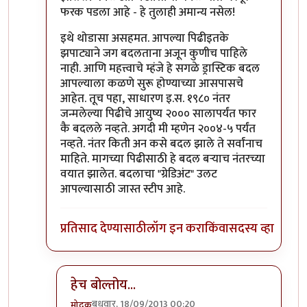
फरक पडला आहे - हे तुलाही अमान्य नसेल!
इथे थोडासा असहमत. आपल्या पिढीइतके
झपाट्याने जग बदलताना अजून कुणीच पाहिले
नाही. आणि महत्त्वाचे म्हंजे हे सगळे ड्रास्टिक बदल
आपल्याला कळणे सुरू होण्याच्या आसपासचे
आहेत. तूच पहा, साधारण इ.स. १९८० नंतर
जन्मलेल्या पिढीचे आयुष्य २००० सालापर्यंत फार
कै बदलले नव्हते. अगदी मी म्हणेन २००४-५ पर्यंत
नव्हते. नंतर किती अन कसे बदल झाले ते सर्वांनाच
माहिते. मागच्या पिढीसाठी हे बदल बर्‍याच नंतरच्या
वयात झालेत. बदलाचा "ग्रेडिअंट" उलट
आपल्यासाठी जास्त स्टीप आहे.
प्रतिसाद देण्यासाठी
लॉग इन करा
किंवा
सदस्य व्हा
हेच बोल्तोय...
बुधवार, 18/09/2013 00:20
मोदक