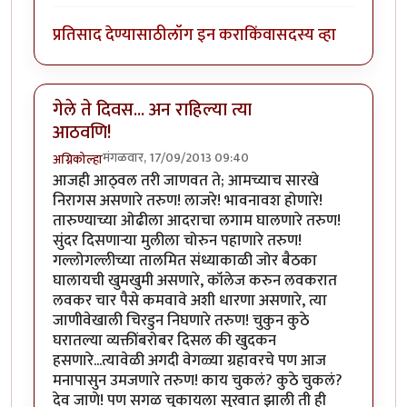
प्रतिसाद देण्यासाठी
लॉग इन करा
किंवा
सदस्य व्हा
गेले ते दिवस... अन राहिल्या त्या
आठवणि!
मंगळवार, 17/09/2013 09:40
अग्निकोल्हा
आजही आठ्वल तरी जाणवत ते; आमच्याच सारखे
निरागस असणारे तरुण! लाजरे! भावनावश होणारे!
तारुण्याच्या ओढीला आदराचा लगाम घालणारे तरुण!
सुंदर दिसणार्‍या मुलीला चोरुन पहाणारे तरुण!
गल्लोगल्लीच्या तालमित संध्याकाळी जोर बैठका
घालायची खुमखुमी असणारे, कॉलेज करुन लवकरात
लवकर चार पैसे कमवावे अशी धारणा असणारे, त्या
जाणीवेखाली चिरडुन निघणारे तरुण! चुकुन कुठे
घरातल्या व्यक्तींबरोबर दिसल की खुदकन
हसणारे...त्यावेळी अगदी वेगळ्या ग्रहावरचे पण आज
मनापासुन उमजणारे तरुण! काय चुकलं? कुठे चुकलं?
देव जाणे! पण सगळ चुकायला सुरवात झाली ती ही