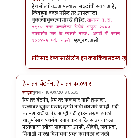
In reply to
भावना समजल्या.
by
बॅटमॅन
हेच बोल्तोय... आपल्याला बदलांची सवय आहे,
किंबहुना बदल नसेल तर आपल्याला
चुकल्याचुकल्यासारखे होईल.
साधारण इ.स.
१९८० नंतर जन्मलेल्या पिढीचे आयुष्य २०००
सालापर्यंत फार कै बदलले नव्हते. अगदी मी म्हणेन
म्हणूनच. असो..
२००४-५ पर्यंत नव्हते.
प्रतिसाद देण्यासाठी
लॉग इन करा
किंवा
सदस्य व्हा
हेच तर बॅटमॅन, हेच तर कळणार
बुधवार, 18/09/2013 06:35
स्पंदना
In reply to
लेख मस्त नॉस्टॅल्जिक. पण
by
बॅटमॅन
हेच तर बॅटमॅन, हेच तर कळणार नाही तुम्हाला.
रस्त्यावर चुकुन एखाद दुसरी गाडी बघणारे आम्ही. गर्दी
तर नसायचीच. तेच आम्ही गर्दी होउन तरुण झालो.
चातुर्मासाच पंचगंगा स्नान करुन दिवस उगवायला
परतणार्‍या स्त्रीया पाहणार्‍या आम्ही, श्रीदेवी, जयाप्रदा,
मिनाक्षी सारख दिसायचा प्रय्त्न करायला लागलो.