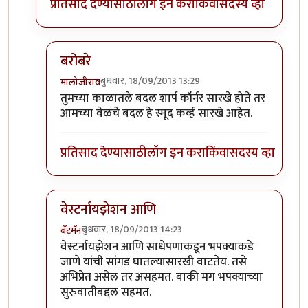
प्रतिसाद देण्यासाठी
लॉग इन करा
किंवा
सदस्य व्हा
बरोबरे
बुधवार, 18/09/2013 13:29
मालोजीराव
In reply to
हेच तर बॅटमॅन, हेच तर कळणार
by
स्पंदना
तुमच्या काळातले बदल शार्प कॉर्नर सारखे होते तर
आमच्या वेळचे बदल हे स्मूद कर्व्ह सारखे आहेत.
प्रतिसाद देण्यासाठी
लॉग इन करा
किंवा
सदस्य व्हा
वेस्टर्नायझेशन आणि
बुधवार, 18/09/2013 14:23
बॅटमॅन
In reply to
हेच तर बॅटमॅन, हेच तर कळणार
by
स्पंदना
वेस्टर्नायझेशन आणि साधेपणाकडून भपक्याकडे
जाणे यांची सांगड घातल्यासारखी वाटतेय. तसे
अभिप्रेत असेल तर असहमत. बाकी मग भपक्याच्या
सुरुवातीबद्दल सहमत.