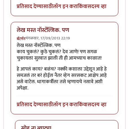
प्रतिसाद देण्यासाठी
लॉग इन करा
किंवा
सदस्य व्हा
लेख मस्त नॉस्टॅल्जिक. पण
मंगळवार, 17/09/2013 22:19
बॅटमॅन
लेख मस्त नॉस्टॅल्जिक. पण
काय चुकलं? कुठे चुकलं? देव जाणे! पण सगळ
चुकायला सुरवात झाली ती ही आमच्याच काळात!
हे आपलं काय? बळंच? नक्की कशाला उद्देशून आहे हे
समजलं तर बरं होईल नैतर व्हेग सरसकट आक्षेप आहे
असे वाटेल. धागाकर्त्रीला तसे म्हणायचे नसावे अशी
अपेक्षा.
प्रतिसाद देण्यासाठी
लॉग इन करा
किंवा
सदस्य व्हा
सोड ना ब्याट्या..