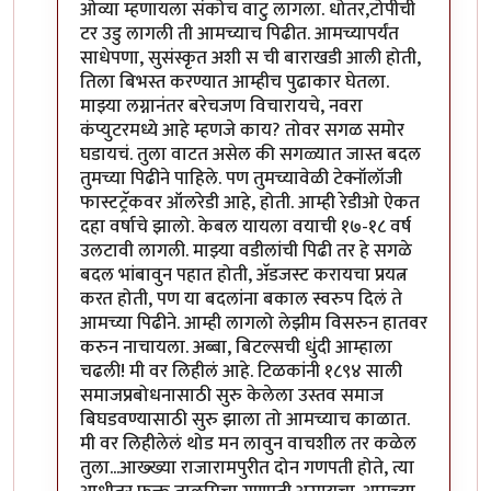
ओव्या म्हणायला संकोच वाटु लागला. धोतर,टोपीची
टर उडु लागली ती आमच्याच पिढीत. आमच्यापर्यंत
साधेपणा, सुसंस्कृत अशी स ची बाराखडी आली होती,
तिला बिभस्त करण्यात आम्हीच पुढाकार घेतला.
माझ्या लग्नानंतर बरेचजण विचारायचे, नवरा
कंप्युटरमध्ये आहे म्हणजे काय? तोवर सगळ समोर
घडायचं. तुला वाटत असेल की सगळ्यात जास्त बदल
तुमच्या पिढीने पाहिले. पण तुमच्यावेळी टेक्नॉलॉजी
फास्टट्रॅकवर ऑलरेडी आहे, होती. आम्ही रेडीओ ऐकत
दहा वर्षाचे झालो. केबल यायला वयाची १७-१८ वर्ष
उलटावी लागली. माझ्या वडीलांची पिढी तर हे सगळे
बदल भांबावुन पहात होती, अ‍ॅडजस्ट करायचा प्रयत्न
करत होती, पण या बदलांना बकाल स्वरुप दिलं ते
आमच्या पिढीने. आम्ही लागलो लेझीम विसरुन हातवर
करुन नाचायला. अब्बा, बिटल्सची धुंदी आम्हाला
चढली! मी वर लिहीलं आहे. टिळकांनी १८९४ साली
समाजप्रबोधनासाठी सुरु केलेला उस्तव समाज
बिघडवण्यासाठी सुरु झाला तो आमच्याच काळात.
मी वर लिहीलेलं थोड मन लावुन वाचशील तर कळेल
तुला...आख्ख्या राजारामपुरीत दोन गणपती होते, त्या