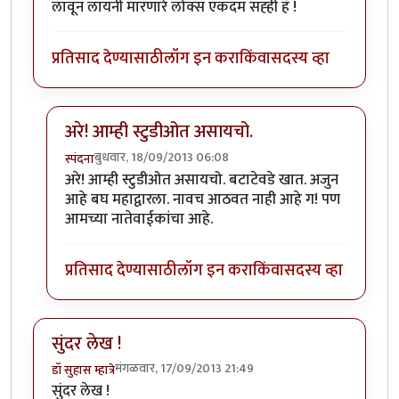
लावून लायनी मारणारे लोक्स एकदम सह्ही हं !
प्रतिसाद देण्यासाठी
लॉग इन करा
किंवा
सदस्य व्हा
अरे! आम्ही स्टुडीओत असायचो.
बुधवार, 18/09/2013 06:08
स्पंदना
In reply to
हैंगाश्शी !
by
सस्नेह
अरे! आम्ही स्टुडीओत असायचो. बटाटेवडे खात. अजुन
आहे बघ महाद्वारला. नावच आठवत नाही आहे ग! पण
आमच्या नातेवाईकांचा आहे.
प्रतिसाद देण्यासाठी
लॉग इन करा
किंवा
सदस्य व्हा
सुंदर लेख !
मंगळवार, 17/09/2013 21:49
डॉ सुहास म्हात्रे
सुंदर लेख !