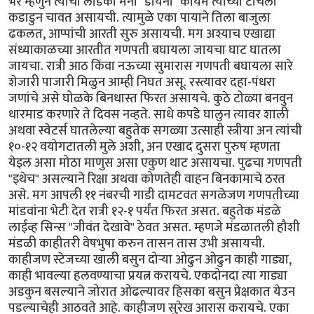
भर म्हणुन त्यांची लाडकी मनी "डायना" कायम त्यांच्या टाचेला
कडाडुन चावत असायची. त्यामुळे एका पायाने तिला बाजुला
ढकलत, आप्पांची आरती सुरु असायची. मग अश्याच एखाद्या
संध्याकाळच्या आरतीत गणपती बघायला जायचा घाट घातला
जायचा. रात्री आठ किंवा नऊच्या सुमारास गणपती बघायला सारे
शेजारी पाजारी मिळुन आम्ही निघत असू. रस्त्यावर दहा-पंधरा
जणांचे असे घोळके बिनधास्त फिरत असायचे. कुठे टोळ्या बनवुन
धारमाड करणारे ते दिवस नव्हते. साधे कपडे घालुन त्यावर शाली
अथवा स्वेटर्स घातलेल्या बहुतेक सगळ्या उत्साही स्त्रीया अन त्यांची
१०-१२ वयोगटातली मुले अशी, अन एखाद दुसरा पुरुष म्हणता
येइल असा मोठा माणुस असा एकुण थाट असायचा. पुढचा गणपती
"इथेच" असल्याने रिक्षा अथवा कोणतेही वाहन बिनकामाचे ठरत
असे. मग आपली ११ नंबरची गाडी दामटवत सगळेजण गणपतीच्या
मांडवांना भेटी देत रात्री १२-१ पर्यंत फिरत असत. बहुतेक मंडळे
लाईव्ह सिन्स "जीवंत देखावे" ठेवत असत. म्हणजे मंडळातली हौशी
मंडळी काहीतरी वेषभुषा करुन तासन तास उभी असायची.
काहीजण स्टेजच्या खाली बसुन दोर्‍या ओढुन ओढुन काही गाड्या,
काही भावल्या हलवण्याचा प्रयत्न करायचे. एकदोनदा त्या गाड्या
अडकुन बसल्याने जोरात ओढल्यावर हिसका बसुन प्रेक्षकात येउन
पडल्याचेही आठवते आहे. काहीजण सुरेख आरास करायचे. एका