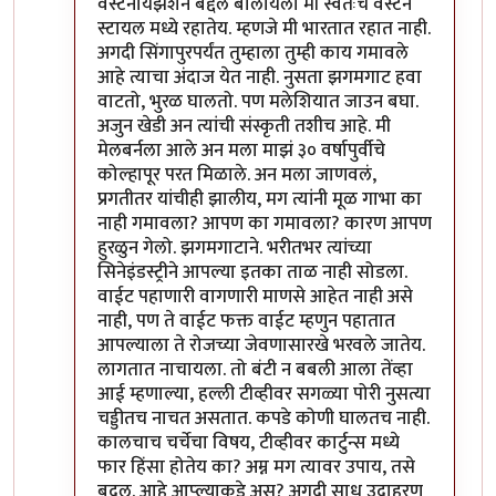
वेस्टर्नायझेशन बद्दल बोलायला मी स्वतःच वेस्टर्न
स्टायल मध्ये रहातेय. म्हणजे मी भारतात रहात नाही.
अगदी सिंगापुरपर्यंत तुम्हाला तुम्ही काय गमावले
आहे त्याचा अंदाज येत नाही. नुसता झगमगाट हवा
वाटतो, भुरळ घालतो. पण मलेशियात जाउन बघा.
अजुन खेडी अन त्यांची संस्कृती तशीच आहे. मी
मेलबर्नला आले अन मला माझं ३० वर्षापुर्वीचे
कोल्हापूर परत मिळाले. अन मला जाणवलं,
प्रगतीतर यांचीही झालीय, मग त्यांनी मूळ गाभा का
नाही गमावला? आपण का गमावला? कारण आपण
हुरळुन गेलो. झगमगाटाने. भरीतभर त्यांच्या
सिनेइंडस्ट्रीने आपल्या इतका ताळ नाही सोडला.
वाईट पहाणारी वागणारी माणसे आहेत नाही असे
नाही, पण ते वाईट फक्त वाईट म्हणुन पहातात
आपल्याला ते रोजच्या जेवणासारखे भरवले जातेय.
लागतात नाचायला. तो बंटी न बबली आला तेंव्हा
आई म्हणाल्या, हल्ली टीव्हीवर सगळ्या पोरी नुसत्या
चड्डीतच नाचत असतात. कपडे कोणी घालतच नाही.
कालचाच चर्चेचा विषय, टीव्हीवर कार्टुन्स मध्ये
फार हिंसा होतेय का? अम्न मग त्यावर उपाय, तसे
बदल. आहे आप्ल्याकडे अस? अगदी साध उदाहरण