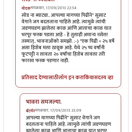
मंगळवार, 17/09/2013 22:54
मोदक
In reply to
लेख मस्त नॉस्टॅल्जिक. पण
by
बॅटमॅन
सोड ना ब्याट्या.. आपल्या मागच्या पिढीने* सुसाट
वेगाने जग बदलताना पाहिले आहे. त्यामुळे त्यांची
जडणघडण झालेला काळ आणि आत्ताचा काळ यात
भरपूर फरक पडला आहे - हे तुलाही अमान्य नसेल!
तस्मात्.. भावनाओंको समझो. :-) *एक पिढी = २५ वर्षे
असा हिशेब मला ठावूक आहे. येथे २५ च्च वर्षांनी
फूटपट्टी न लावता २० वर्षांचा हिशेब लावला तरी
फारसा फरक पडणार नाही.
प्रतिसाद देण्यासाठी
लॉग इन करा
किंवा
सदस्य व्हा
भावना समजल्या.
मंगळवार, 17/09/2013 23:09
बॅटमॅन
In reply to
सोड ना ब्याट्या..
by
मोदक
आपल्या मागच्या पिढीने* सुसाट वेगाने जग
बदलताना पाहिले आहे. त्यामुळे त्यांची जडणघडण
झालेला काळ आणि आत्ताचा काळ यात भरपूर