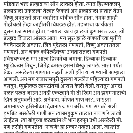
मांडवात भक्त प्रल्हादाचा सीन लावला होता. त्यात हिरण्यकशपू
प्रल्हादाला उकळत्या तेलात फेकतो अन प्रल्हादाला हातात घेउन
विष्णु अवतरतो असा काहीसा यांत्रीक सीन होता. नेमके आम्ही
पोहोचलो तेंव्हा काहीतरी बिघडल होतं. मंडळाचा कार्यकर्ता
दुसर्‍याला सांगत होता, "आयला काय झालयां कुणास ठाउक, त्यो
प्रल्हाद शिजला आंसल आत!" मग सुरु झाले गणपतीच्या मुर्तीचे
वेगवेगळाले अवतार. शिव मुद्रेतला गणपती, विष्णु अवतारातला
गणपती, अन चक्क कपिलदेवच्या अवतारातला गणपती
(विश्वचषक!)!! मग आला डिस्कोचा जमाना. ढिंच्याक ढिंच्याक
म्युझिकवर मिथुन, जितेंद्र कमल हसन थिरकु लागले. आत्ता पर्यंत
ऐकत असलेल्या गाण्यात नव्हती अशी झींग या गाण्यांनी आम्हाला
आणली. अन मग राजारामपुरी दुसर्‍या गल्लीत पहिल्यांदा गणपती
बसवुन, म्युझीकल लायटींगची आरास केली गेली. घरातुन अगदी
पळत पळत जाउन अगदी एकट्याने मी ती रिदम अन झगमगाटाची
झिंग अनुभवली आहे. अनेकदा. कोणत गाण बर?...साऽऽरा
जमानाऽऽऽ हसिनो़ंका दिवानाऽऽ. मग बरीच पण सगळी अशी
ड्र्मबिट असलेली गाणी अन त्याबरहुकुम तालात नाचणारे लाखो
लाईटस! त्या बांबुच्या कठड्यांमध्ये भान हरपून उभी असलेली मी.
पण तरीही गणपतीत "नाचणे" हा प्रकार नव्हता आला. जास्तीत