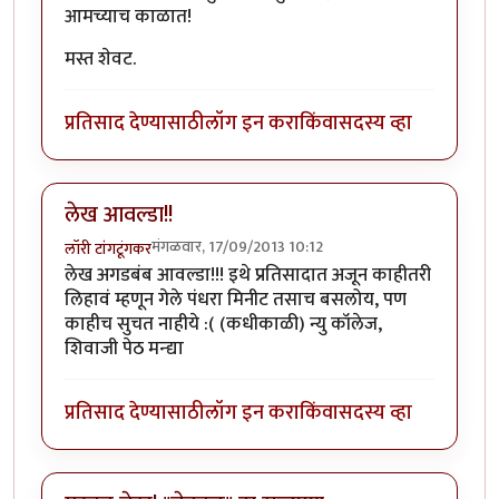
आमच्याच काळात!
मस्त शेवट.
प्रतिसाद देण्यासाठी
लॉग इन करा
किंवा
सदस्य व्हा
लेख आवल्डा!!
मंगळवार, 17/09/2013 10:12
लॉरी टांगटूंगकर
लेख अगडबंब आवल्डा!!! इथे प्रतिसादात अजून काहीतरी
लिहावं म्हणून गेले पंधरा मिनीट तसाच बसलोय, पण
काहीच सुचत नाहीये :( (कधीकाळी) न्यु कॉलेज,
शिवाजी पेठ मन्द्या
प्रतिसाद देण्यासाठी
लॉग इन करा
किंवा
सदस्य व्हा