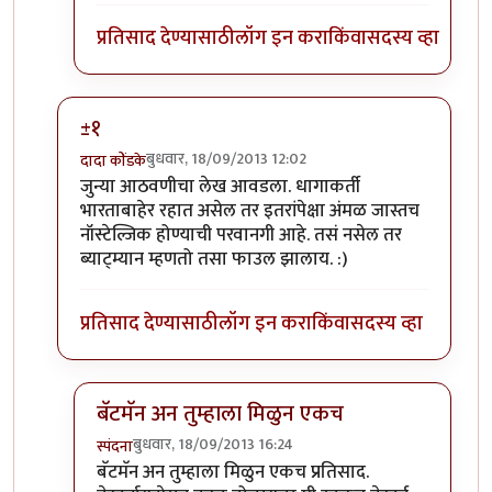
प्रतिसाद देण्यासाठी
लॉग इन करा
किंवा
सदस्य व्हा
±१
बुधवार, 18/09/2013 12:02
दादा कोंडके
In reply to
लेख मस्त नॉस्टॅल्जिक. पण
by
बॅटमॅन
जुन्या आठवणीचा लेख आवडला. धागाकर्ती
भारताबाहेर रहात असेल तर इतरांपेक्षा अंमळ जास्तच
नॉस्टेल्जिक होण्याची परवानगी आहे. तसं नसेल तर
ब्याट्म्यान म्हणतो तसा फाउल झालाय. :)
प्रतिसाद देण्यासाठी
लॉग इन करा
किंवा
सदस्य व्हा
बॅटमॅन अन तुम्हाला मिळुन एकच
बुधवार, 18/09/2013 16:24
स्पंदना
In reply to
±१
by
दादा कोंडके
बॅटमॅन अन तुम्हाला मिळुन एकच प्रतिसाद.