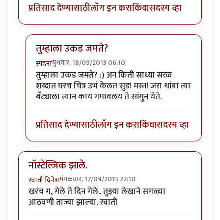
प्रतिसाद देण्यासाठी
लॉग इन करा
किंवा
सदस्य व्हा
तुम्हाला उकड जमते?
बुधवार, 18/09/2013 06:10
स्पंदना
In reply to
एकदम नॉस्टॅल्जिक करणारा लेख!!
by
सूड
तुम्हाला उकड जमते? :) अन किती साध्या सरळ
शब्दात घरच चित्र उभं केलत सुड! मस्त! जरा थांबा त्या
बॅट्याला त्यान काय गमावलय ते सांगुन येते.
प्रतिसाद देण्यासाठी
लॉग इन करा
किंवा
सदस्य व्हा
नॉस्टेल्जिक झाले.
मंगळवार, 17/09/2013 22:10
स्वाती दिनेश
खरंच ग, गेले ते दिन गेले.. तुझ्या लेखाने सगळ्या
आठवणी ताज्या झाल्या. स्वाती