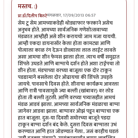
मस्तच. :)
मंगळवार, 17/09/2013 06:57
प्रा.डॉ.दिलीप बिरुटे
सेम टू सेम आमच्याकडेही थोड्याफार फरकाने असेच
अनुभव होते. आमच्या सार्वजनिक गणेशोत्सवाच्या
मंडळात आम्हीही असे शीन करायचो जाम मजा यायची.
आम्ही एकदा डायनासॉर केला होता कामट्या आणि
पोत्याला काळ रंग देऊन डोळ्याला लाल लाईट लावले
असा आमचा शीन फेमस झाला होता. त्याच वर्षी समुद्रात
शिंपले उघडते आणि बाप्पाचे दर्शन होते अशा टाईपचा तो
शीन होता. मंडपाच्या वरच्या बाजूला एक दोर टाकून
पडद्यामागे बसलेला दोर ओढायचा की शिंपले उघड्ले
जायचे. पावसाचे दिवस होते. शीनाचा कार्यक्रम आवरला
आणि रात्री पावसामुळे ज्या बल्ली (खांबावर) वर लोड
होता ती बल्ली तुटली. आणि वरच्या पत्र्यासहीत आमचं
मंडळ आडवं झाला. आमच्या सार्वजनिक मंडळाचा बाप्पा
जागेवर आडवा झाला. बाप्पावर ओझं पडून बाप्पाचा एक
हात बाजूला. दुस-या दिवशी समोरच्या बाजूने पडदा
टाकून बाप्पा दर्शन बंद केले. दुसरा दिवस बाप्पाला उभं
करण्यात आणि हात जोडण्यात गेला.. जसं काहीच घडलं