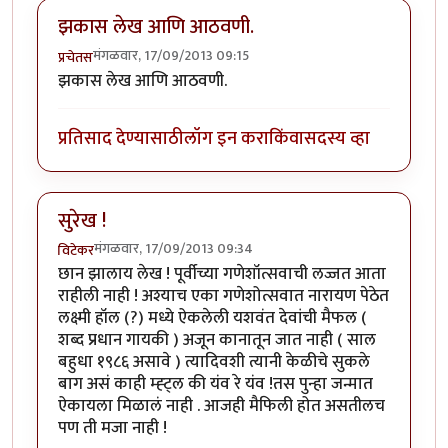
झकास लेख आणि आठवणी.
मंगळवार, 17/09/2013 09:15
प्रचेतस
झकास लेख आणि आठवणी.
प्रतिसाद देण्यासाठी
लॉग इन करा
किंवा
सदस्य व्हा
सुरेख !
मंगळवार, 17/09/2013 09:34
विटेकर
छान झालाय लेख ! पूर्वीच्या गणेशॉत्सवाची लज्जत आता
राहीली नाही ! अश्याच एका गणेशोत्सवात नारायण पेठेत
लक्ष्मी हॉल (?) मध्ये ऐकलेली यशवंत देवांची मैफल (
शब्द प्रधान गायकी ) अजून कानातून जात नाही ( साल
बहुधा १९८६ असावे ) त्यादिवशी त्यानी केळीचे सुकले
बाग असं काही म्ह्ट्ल की यंव रे यंव !तस पुन्हा जन्मात
ऐकायला मिळालं नाही . आजही मैफिली होत असतीलच
पण ती मजा नाही !