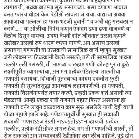
शांत वातावरणात कोपर्‍यात कुठेतरी रेडीओची हळुवार गाणी
लागायची, अथवा बातम्या सुरु असायच्या. असा ढणाणा आवाज
करत फारच थोड्यावेळा रेडीओ लावला जायचा. वाद्यांचा अथवा
आवाजाचा गलबला हा फक्त भटजी बुवांनी " वाजंत्री बहु गलबला न
करणे....." या ओळीचा निषेध म्हणुन एकदम ढणा ढणा वाजवणे या
वेळीच दिसुन यायचा. अश्या वैभवी शांत जीवनात उत्सव म्हणजे
खरोखर उत्सवी रुप धारण करुन यायचे. अन असाच उत्सवी
असायचा गणपती! या उत्सवाची सामाजिक कार्य म्हणुन सुरवात
जरी लोकमान्य टिळकांनी केली असली; तरी ती सामाजिक भावना
गल्लोगल्ली पसरली, ती आमच्याच लहाणपणी! कोल्हापुरात कुठे
लक्ष्मीपुरीत व्यापार्‍यांचा, अन मग प्रत्येक पेठेतल्या तालमीचा
गणपती बसायचा. शिवाजी पुतळ्याचा कायम एकवीस फुटी
गणपती ही सुरवातसुद्धा आमच्याच लहाणपणीची. हा गणपती,
गणपती विसर्जनापर्यंत तयार करणे, एव्हढी एकच शर्त असावी त्या
मंडळाची. आम्ही एकदा रात्री गणपती पहात फिरत असताना हा
गणपती बर्नर लावुन वाळवायच काम सुरु असलेले याची देही याची
डोळा पहाणे झाले आहे. गणेश चतुर्थीची सुरवात ही सकाळी
सकाळी "गणराऽऽज रंऽगी नाऽचऽतोऽऽ" न व्हायची. प्रत्येक
गल्लीत, प्रत्येक रेडीओवर आपल हेच. मग ती गणपतीची आरती, ती
रोज सकाळी अन संध्याकाळी रेडीओवर लागलीच पाहिजे. पुढे दोन