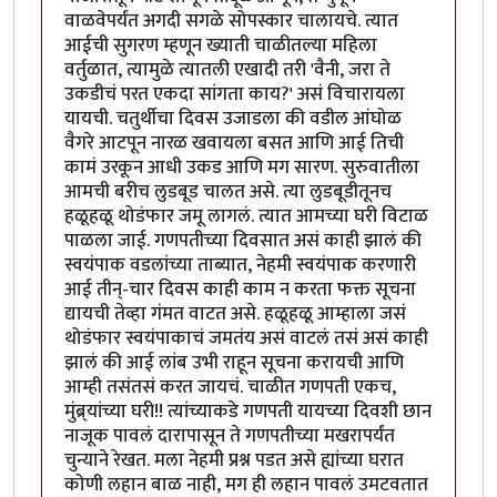
वाळवेपर्यंत अगदी सगळे सोपस्कार चालायचे. त्यात
आईची सुगरण म्हणून ख्याती चाळीतल्या महिला
वर्तुळात, त्यामुळे त्यातली एखादी तरी 'वैनी, जरा ते
उकडीचं परत एकदा सांगता काय?' असं विचारायला
यायची. चतुर्थीचा दिवस उजाडला की वडील आंघोळ
वैगरे आटपून नारळ खवायला बसत आणि आई तिची
कामं उरकून आधी उकड आणि मग सारण. सुरुवातीला
आमची बरीच लुडबूड चालत असे. त्या लुडबूडीतूनच
हळूहळू थोडंफार जमू लागलं. त्यात आमच्या घरी विटाळ
पाळला जाई. गणपतीच्या दिवसात असं काही झालं की
स्वयंपाक वडलांच्या ताब्यात, नेहमी स्वयंपाक करणारी
आई तीन्-चार दिवस काही काम न करता फक्त सूचना
द्यायची तेव्हा गंमत वाटत असे. हळूहळू आम्हाला जसं
थोडंफार स्वयंपाकाचं जमतंय असं वाटलं तसं असं काही
झालं की आई लांब उभी राहून सूचना करायची आणि
आम्ही तसंतसं करत जायचं. चाळीत गणपती एकच,
मुंब्र्यांच्या घरी!! त्यांच्याकडे गणपती यायच्या दिवशी छान
नाजूक पावलं दारापासून ते गणपतीच्या मखरापर्यंत
चुन्याने रेखत. मला नेहमी प्रश्न पडत असे ह्यांच्या घरात
कोणी लहान बाळ नाही, मग ही लहान पावलं उमटवतात