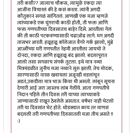
तरी कशी?? जात्याच चौकस, त्यामुळे एकदा त्या
आजींना विचारलं की हे कसं करता. त्यांनी अगदी
कौतुकानं सगळं सांगितलं. आणखी एक मजा म्हणजे
त्यांच्याकडे एक घुंगराची काठी होती, ती फक्त आणि
फक्त गणपतीच्या दिवसातच बाहेर दिसे. आरतीला गेलं
की ती काठी पटकवण्यासाठी चढाओढ लागे. मग अगदी
तासभर आरती. हळूहळू कॉलेजात वैगरे गर्क झालो, मुंब्रे
आज्जींच्या घरी गणपतीत नेहमी आरतीला जायचो ते
दोनदा, एकदा आणि हळूहळू बंद झालो. बदलापूरात
आलो तसा सगळाच संपर्क तुटला. इथे मात्र नव्या
मित्रमंडळीत जुनीच मजा नव्याने सुरु झाली. तेच मोदक,
सारणासाठी नारळ खवायला अजूनही वडलांचून
अडतं,उकडीला मात्र भाऊ किंवा मी असतो. लांबून सूचना
देणारी आई जरा जास्तच लांब गेलीये. आता गणपतीचे
निदान पहिले तीन दिवस तरी याच्या त्याच्याकडे
जाण्यासाठी राखून ठेवलेले असतात. वर्षभर नाही भेटलो
तरी या दिवसांत भेट होते. थोडक्यात काय तर माणसं
बदलली तरी गणपतीच्या दिवसातली मजा तीच असते !!
:)