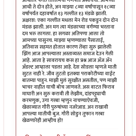
आधीतर फक्त तालमिचा गणपती असायचा. आमच्या
आधी ते दोन होते, अन माझ्या ८व्या वर्षापासून १८व्या
वर्षापर्यंत दहावर्षात १३ गल्लीत १३ मंडळे झाली.
अक्षरश: एका गल्लीत मधला मेन रोड पकडुन दोन दोन
मंडळ झाली. अन मग त्या मंडळाच्या वर्गण्या भरताना
दम भरु लागला. हा सगळा अतिपणा आला तो
आमच्या पासुनच. माझ्या म्हणण्याला पैसाताई,
अतिवास सहमत होतात कारण तेंव्हा सुरु झालेली
झिंग आज आपल्याला अस्ताव्यस्त समाज देउन गेली
आहे. आता हे सावरायच कस हा प्रश्न आज अ‍ॅज अ‍ॅन
अ‍ॅडल्ट आम्हाला पडला आहे. देश सोडला म्हणजे माती
सुटत नाही रे. जीव तुटतो इतक्या पराकोटीच्या वाईट
बातम्या पाहुन. माझी मुलं सुरक्षीत असतील, पण माझी
भाचर नाहीत याची बोच जाणवते. अस वाटत फिराव
माघारी अन सुरु करावी ती लेझीम, दांडपट्ट्याची
करमणुक, उगा गरबा म्हणुन नाचण्याऐवजी,
खेळाव्यात गौरी पुरुषांच्या नजरेआड. अन राखावी
आपल्या मातीची बुज. गौरी सोडुन तुफान गरबा
खेळणारेही आम्हीच हो!