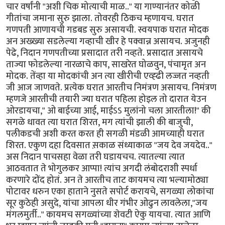
चार वर्षांनी "अशी चिक मोत्याची माळ.." या गाण्यानंतर कोळी
गीतांचा जमाना सुरु झाला. तोवरही ठिकच म्हणायच. घरात
गणपती आणायची गडबड सुरु असायची. स्वयपाक घरात मोदक
अन अख्ख्या सडलेल्या गव्हाची खीर हे पक्वान्न असायच. अजुनही
पेढे, निदान गणपतीच्या प्रसादात तरी नव्हते. प्रसादात असायचे
ताज्या फोडलेल्या नारळाचे काप, साखरेत घोळवुन, पंचामृत अन
मोदक. तेंव्हा या मोदकांची अन त्या खीरीची एव्ह्ढी लज्जत नव्हती
जी आज जाणवते. प्रत्येक घरात आरतीच निमंत्रण असायच. निमंत्रण
म्हणजे आरतीची तयारी ज्या घरात पहिला होइल तो दारात येउन
ओरडायचा," ओ बाईच्या आई, माईऽऽ मुलांनो चला आरतीला!" की
सगळे धावत त्या घरात शिरत, मग त्यांची झाली की बाजुची,
पलीकडची अशी करत करत ही सगळी मंडळी आमच्याही घरात
शिरत. एकुण दहा दिवसात स़काळ संध्याकाळ "जय देव जयदेव.."
अस निदान पाचसहा वेळा तरी घडायचच. त्यातल्या त्यात
आठवतात ते भोगुलकर आप्पा! त्यांच अगदी लंबोदराशी स्पर्धा
करणारे दोंद होतं. अन ते आरतीच ताट कायमच त्या भल्यामोठ्या
पोटावर धरुन एका हाताने नुसते सपोर्ट करायचे, सगळ्या लोकांचा
सूर कुठेही असुदे, यांचा आपला धीर गंभीर ओढुन लावलेला,"जय
मंगलमुर्ती.." कायमच सगळ्यांच्या शेवटी ऐकु यायचा. त्यात आणि