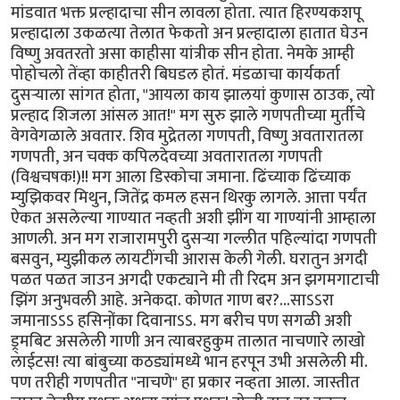
मांडवात भक्त प्रल्हादाचा सीन लावला होता. त्यात हिरण्यकशपू
प्रल्हादाला उकळत्या तेलात फेकतो अन प्रल्हादाला हातात घेउन
विष्णु अवतरतो असा काहीसा यांत्रीक सीन होता. नेमके आम्ही
पोहोचलो तेंव्हा काहीतरी बिघडल होतं. मंडळाचा कार्यकर्ता
दुसर्‍याला सांगत होता, "आयला काय झालयां कुणास ठाउक, त्यो
प्रल्हाद शिजला आंसल आत!" मग सुरु झाले गणपतीच्या मुर्तीचे
वेगवेगळाले अवतार. शिव मुद्रेतला गणपती, विष्णु अवतारातला
गणपती, अन चक्क कपिलदेवच्या अवतारातला गणपती
(विश्वचषक!)!! मग आला डिस्कोचा जमाना. ढिंच्याक ढिंच्याक
म्युझिकवर मिथुन, जितेंद्र कमल हसन थिरकु लागले. आत्ता पर्यंत
ऐकत असलेल्या गाण्यात नव्हती अशी झींग या गाण्यांनी आम्हाला
आणली. अन मग राजारामपुरी दुसर्‍या गल्लीत पहिल्यांदा गणपती
बसवुन, म्युझीकल लायटींगची आरास केली गेली. घरातुन अगदी
पळत पळत जाउन अगदी एकट्याने मी ती रिदम अन झगमगाटाची
झिंग अनुभवली आहे. अनेकदा. कोणत गाण बर?...साऽऽरा
जमानाऽऽऽ हसिनो़ंका दिवानाऽऽ. मग बरीच पण सगळी अशी
ड्र्मबिट असलेली गाणी अन त्याबरहुकुम तालात नाचणारे लाखो
लाईटस! त्या बांबुच्या कठड्यांमध्ये भान हरपून उभी असलेली मी.
पण तरीही गणपतीत "नाचणे" हा प्रकार नव्हता आला. जास्तीत