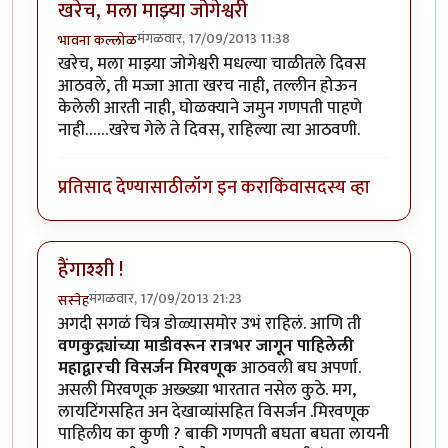
खरेच, मला माझ्या जोगेश्वरी
मंगळवार, 17/09/2013 11:38
भावना कल्लोळ
खरेच, मला माझ्या जोगेश्वरी मधल्या चाळीतले दिवस
आठवले, ती मज्जा आता खरच नाही, तल्लीन होऊन
केलेली आरती नाही, घोळक्याने जमुन गणपती पाहणे
नाही……खरेच गेले ते दिवस, राहिल्या त्या आठवणी.
प्रतिसाद देण्यासाठी
लॉग इन करा
किंवा
सदस्य व्हा
हैंगाश्शी !
मंगळवार, 17/09/2013 21:23
सस्नेह
अगदी सगळं चित्र डोळ्यासमोर उभं राहिलं. आणि ती
वणकुद्र्यांच्या माडीवरून रात्रभर जागून पाहिलेली
महाद्वारची विसर्जन मिरवणूक
आठवली बघ अपर्णा.
असली मिरवणूक अख्ख्या भारतात नसेल कुठे. मग,
लायटिंगसहित अन देखाव्यांसहित विसर्जन .मिरवणूक
पाहिलीय का कुणी ? बाकी गणपती बघता बघता लायनी