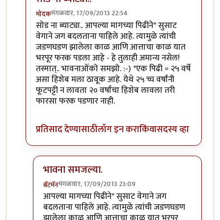
मंगळवार, 17/09/2013 22:54
मोदक
In reply to
लेख मस्त नॉस्टॅल्जिक. पण
by
बॅटमॅन
सोड ना ब्याट्या.. आपल्या मागच्या पिढीने* सुसाट
वेगाने जग बदलताना पाहिले आहे. त्यामुळे त्यांची
जडणघडण झालेला काळ आणि आत्ताचा काळ यात
भरपूर फरक पडला आहे - हे तुलाही अमान्य नसेल!
तस्मात्.. भावनाओंको समझो. :-) *एक पिढी = २५ वर्षे
असा हिशेब मला ठावूक आहे. येथे २५ च्च वर्षांनी
फूटपट्टी न लावता २० वर्षांचा हिशेब लावला तरी
फारसा फरक पडणार नाही.
प्रतिसाद देण्यासाठी
लॉग इन करा
किंवा
सदस्य व्हा
भावना समजल्या.
मंगळवार, 17/09/2013 23:09
बॅटमॅन
In reply to
सोड ना ब्याट्या..
by
मोदक
आपल्या मागच्या पिढीने* सुसाट वेगाने जग
बदलताना पाहिले आहे. त्यामुळे त्यांची जडणघडण
झालेला काळ आणि आत्ताचा काळ यात भरपूर