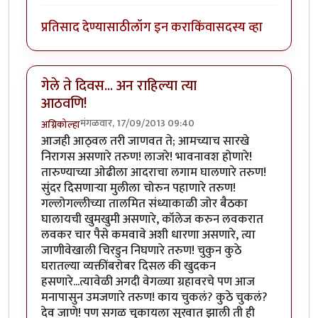
प्रतिसाद देण्यासाठी
लॉग इन करा
किंवा
सदस्य व्हा
गेले ते दिवस... अन राहिल्या त्या
आठवणि!
मंगळवार, 17/09/2013 09:40
अग्निकोल्हा
आजही आठ्वल तरी जाणवत ते; आमच्याच सारखे
निरागस असणारे तरुण! लाजरे! भावनावश होणारे!
तारुण्याच्या ओढीला आदराचा लगाम घालणारे तरुण!
सुंदर दिसणार्‍या मुलीला चोरुन पहाणारे तरुण!
गल्लोगल्लीच्या तालमित संध्याकाळी जोर बैठका
घालायची खुमखुमी असणारे, कॉलेज करुन लवकरात
लवकर चार पैसे कमवावे अशी धारणा असणारे, त्या
जाणीवेखाली चिरडुन निघणारे तरुण! चुकुन कुठे
घरातल्या व्यक्तींबरोबर दिसल की खुदकन
हसणारे...त्यावेळी अगदी वेगळ्या ग्रहावरचे पण आज
मनापासुन उमजणारे तरुण! काय चुकलं? कुठे चुकलं?
देव जाणे! पण सगळ चुकायला सुरवात झाली ती ही