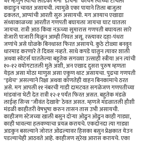
भर म्हणुन त्यांची लाडकी मनी "डायना" कायम त्यांच्या टाचेला
कडाडुन चावत असायची. त्यामुळे एका पायाने तिला बाजुला
ढकलत, आप्पांची आरती सुरु असायची. मग अश्याच एखाद्या
संध्याकाळच्या आरतीत गणपती बघायला जायचा घाट घातला
जायचा. रात्री आठ किंवा नऊच्या सुमारास गणपती बघायला सारे
शेजारी पाजारी मिळुन आम्ही निघत असू. रस्त्यावर दहा-पंधरा
जणांचे असे घोळके बिनधास्त फिरत असायचे. कुठे टोळ्या बनवुन
धारमाड करणारे ते दिवस नव्हते. साधे कपडे घालुन त्यावर शाली
अथवा स्वेटर्स घातलेल्या बहुतेक सगळ्या उत्साही स्त्रीया अन त्यांची
१०-१२ वयोगटातली मुले अशी, अन एखाद दुसरा पुरुष म्हणता
येइल असा मोठा माणुस असा एकुण थाट असायचा. पुढचा गणपती
"इथेच" असल्याने रिक्षा अथवा कोणतेही वाहन बिनकामाचे ठरत
असे. मग आपली ११ नंबरची गाडी दामटवत सगळेजण गणपतीच्या
मांडवांना भेटी देत रात्री १२-१ पर्यंत फिरत असत. बहुतेक मंडळे
लाईव्ह सिन्स "जीवंत देखावे" ठेवत असत. म्हणजे मंडळातली हौशी
मंडळी काहीतरी वेषभुषा करुन तासन तास उभी असायची.
काहीजण स्टेजच्या खाली बसुन दोर्‍या ओढुन ओढुन काही गाड्या,
काही भावल्या हलवण्याचा प्रयत्न करायचे. एकदोनदा त्या गाड्या
अडकुन बसल्याने जोरात ओढल्यावर हिसका बसुन प्रेक्षकात येउन
पडल्याचेही आठवते आहे. काहीजण सुरेख आरास करायचे. एका