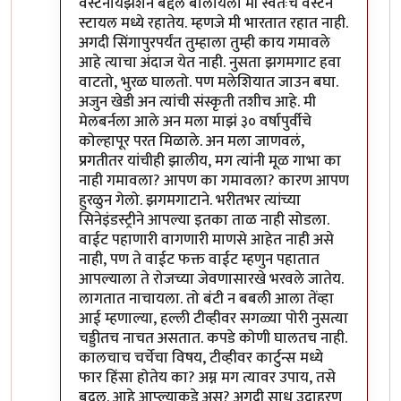
वेस्टर्नायझेशन बद्दल बोलायला मी स्वतःच वेस्टर्न
स्टायल मध्ये रहातेय. म्हणजे मी भारतात रहात नाही.
अगदी सिंगापुरपर्यंत तुम्हाला तुम्ही काय गमावले
आहे त्याचा अंदाज येत नाही. नुसता झगमगाट हवा
वाटतो, भुरळ घालतो. पण मलेशियात जाउन बघा.
अजुन खेडी अन त्यांची संस्कृती तशीच आहे. मी
मेलबर्नला आले अन मला माझं ३० वर्षापुर्वीचे
कोल्हापूर परत मिळाले. अन मला जाणवलं,
प्रगतीतर यांचीही झालीय, मग त्यांनी मूळ गाभा का
नाही गमावला? आपण का गमावला? कारण आपण
हुरळुन गेलो. झगमगाटाने. भरीतभर त्यांच्या
सिनेइंडस्ट्रीने आपल्या इतका ताळ नाही सोडला.
वाईट पहाणारी वागणारी माणसे आहेत नाही असे
नाही, पण ते वाईट फक्त वाईट म्हणुन पहातात
आपल्याला ते रोजच्या जेवणासारखे भरवले जातेय.
लागतात नाचायला. तो बंटी न बबली आला तेंव्हा
आई म्हणाल्या, हल्ली टीव्हीवर सगळ्या पोरी नुसत्या
चड्डीतच नाचत असतात. कपडे कोणी घालतच नाही.
कालचाच चर्चेचा विषय, टीव्हीवर कार्टुन्स मध्ये
फार हिंसा होतेय का? अम्न मग त्यावर उपाय, तसे
बदल. आहे आप्ल्याकडे अस? अगदी साध उदाहरण