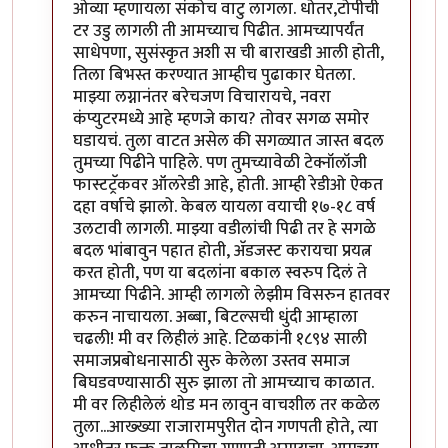
ओव्या म्हणायला संकोच वाटु लागला. धोतर,टोपीची
टर उडु लागली ती आमच्याच पिढीत. आमच्यापर्यंत
साधेपणा, सुसंस्कृत अशी स ची बाराखडी आली होती,
तिला बिभस्त करण्यात आम्हीच पुढाकार घेतला.
माझ्या लग्नानंतर बरेचजण विचारायचे, नवरा
कंप्युटरमध्ये आहे म्हणजे काय? तोवर सगळ समोर
घडायचं. तुला वाटत असेल की सगळ्यात जास्त बदल
तुमच्या पिढीने पाहिले. पण तुमच्यावेळी टेक्नॉलॉजी
फास्टट्रॅकवर ऑलरेडी आहे, होती. आम्ही रेडीओ ऐकत
दहा वर्षाचे झालो. केबल यायला वयाची १७-१८ वर्ष
उलटावी लागली. माझ्या वडीलांची पिढी तर हे सगळे
बदल भांबावुन पहात होती, अ‍ॅडजस्ट करायचा प्रयत्न
करत होती, पण या बदलांना बकाल स्वरुप दिलं ते
आमच्या पिढीने. आम्ही लागलो लेझीम विसरुन हातवर
करुन नाचायला. अब्बा, बिटल्सची धुंदी आम्हाला
चढली! मी वर लिहीलं आहे. टिळकांनी १८९४ साली
समाजप्रबोधनासाठी सुरु केलेला उस्तव समाज
बिघडवण्यासाठी सुरु झाला तो आमच्याच काळात.
मी वर लिहीलेलं थोड मन लावुन वाचशील तर कळेल
तुला...आख्ख्या राजारामपुरीत दोन गणपती होते, त्या