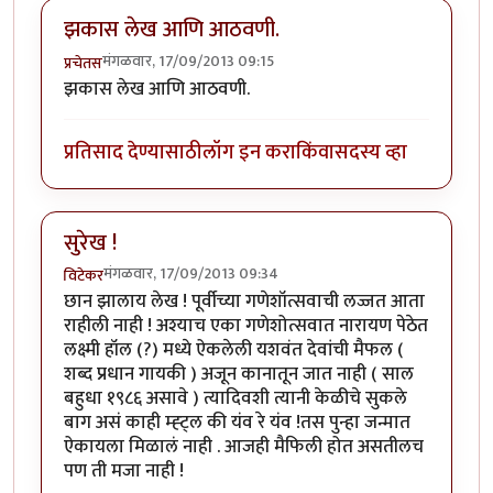
झकास लेख आणि आठवणी.
मंगळवार, 17/09/2013 09:15
प्रचेतस
झकास लेख आणि आठवणी.
प्रतिसाद देण्यासाठी
लॉग इन करा
किंवा
सदस्य व्हा
सुरेख !
मंगळवार, 17/09/2013 09:34
विटेकर
छान झालाय लेख ! पूर्वीच्या गणेशॉत्सवाची लज्जत आता
राहीली नाही ! अश्याच एका गणेशोत्सवात नारायण पेठेत
लक्ष्मी हॉल (?) मध्ये ऐकलेली यशवंत देवांची मैफल (
शब्द प्रधान गायकी ) अजून कानातून जात नाही ( साल
बहुधा १९८६ असावे ) त्यादिवशी त्यानी केळीचे सुकले
बाग असं काही म्ह्ट्ल की यंव रे यंव !तस पुन्हा जन्मात
ऐकायला मिळालं नाही . आजही मैफिली होत असतीलच
पण ती मजा नाही !