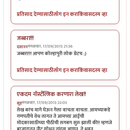
प्रतिसाद देण्यासाठी
लॉग इन करा
किंवा
सदस्य व्हा
जब्बरा!!!
मंगळवार, 17/09/2013 21:56
दशानन
जब्बरा!!! आपण कोल्हापुरी लोक ग्रेटच ;)
प्रतिसाद देण्यासाठी
लॉग इन करा
किंवा
सदस्य व्हा
एकदम नॉस्टॅल्जिक करणारा लेख!!
मंगळवार, 17/09/2013 22:03
सूड
लेख बरंच मागे घेऊन गेला वाचता वाचता. आमच्याकडे
गणपतीचे वेध लागत ते आमच्या आईची
मोदकासाठीच्या पीठीची लगबग सुरु झाली की!! म्हणजे
बाजारातून नीट शोधून तांदूळ आणून, ते धुवून