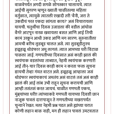
वाळवेपर्यंत अगदी सगळे सोपस्कार चालायचे. त्यात
आईची सुगरण म्हणून ख्याती चाळीतल्या महिला
वर्तुळात, त्यामुळे त्यातली एखादी तरी 'वैनी, जरा ते
उकडीचं परत एकदा सांगता काय?' असं विचारायला
यायची. चतुर्थीचा दिवस उजाडला की वडील आंघोळ
वैगरे आटपून नारळ खवायला बसत आणि आई तिची
कामं उरकून आधी उकड आणि मग सारण. सुरुवातीला
आमची बरीच लुडबूड चालत असे. त्या लुडबूडीतूनच
हळूहळू थोडंफार जमू लागलं. त्यात आमच्या घरी विटाळ
पाळला जाई. गणपतीच्या दिवसात असं काही झालं की
स्वयंपाक वडलांच्या ताब्यात, नेहमी स्वयंपाक करणारी
आई तीन्-चार दिवस काही काम न करता फक्त सूचना
द्यायची तेव्हा गंमत वाटत असे. हळूहळू आम्हाला जसं
थोडंफार स्वयंपाकाचं जमतंय असं वाटलं तसं असं काही
झालं की आई लांब उभी राहून सूचना करायची आणि
आम्ही तसंतसं करत जायचं. चाळीत गणपती एकच,
मुंब्र्यांच्या घरी!! त्यांच्याकडे गणपती यायच्या दिवशी छान
नाजूक पावलं दारापासून ते गणपतीच्या मखरापर्यंत
चुन्याने रेखत. मला नेहमी प्रश्न पडत असे ह्यांच्या घरात
कोणी लहान बाळ नाही, मग ही लहान पावलं उमटवतात