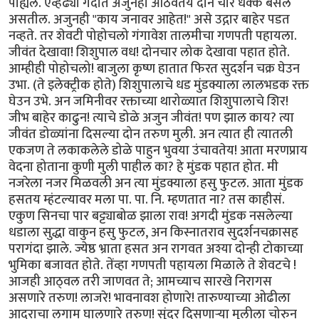
पाह्यले. एव्हढ्या गर्दीत अजुनही आठवतय दोन चार धक्के बसले
असतील. अजुनही "काय जनावर आहेत!" असे उद्गार बाहेर पडत
नव्हते. तर शेवटी पोहोचलो गंगावेश तालमीचा गणपती पहायला.
जीवंत देखावा! शिशुपाल वध! दोनचार लोक देखावा पहात होते.
आम्हीही पोहोचलो! बाजुला कृष्ण हातात फिरत सुदर्शन चक्र घेउन
उभा. (ते इलेक्ट्रीक होते) शिशुपालाचे धड मुंडक्याला लालभडक रक्त
घेउन उभे. अन जमिनीवर रक्ताच्या थारोळ्यात शिशुपालाचे शिर!
जीभ बाहेर काढुन! त्याचे डोळे अजुन जीवंत! पण झाल काय? त्या
जीवंत डोळ्यांना दिसल्या दोन तरुण मुली. अन त्यात ही त्यातली
एकजण ते लकाकलेले डोळे पाहुन भुवया उंचावतेय! आता मरणप्राय
वेदना होताना कुणी मुली पाहील का? हे मुंडक पहात होत. मी
नजरेला नजर मिळवली अन त्या मुंडक्याला हसु फुटल. आता मुंडक
हसतय म्हंटल्यावर मला पा. पा. नि. म्हणतात ना? तस काहीसं.
एकुण सिनचा पार बट्ट्याबोळ झाला राव! अगदी मुंडक नसलेल्या
धडाला सुद्धा वाकुन हसु फुटल, अन किस्नातराव सुदर्शनचक्रासह
परागंदा झाले. ज्येष्ठ भ्राता हसत अन रागवत अश्या दोन्ही टोकाच्या
भुमिका बजावत होते. तेंव्हा गणपती पहायला मिळाले ते शेवटचे !
आजही आठ्वल तरी जाणवत ते; आमच्याच सारखे निरागस
असणारे तरुण! लाजरे! भावनावश होणारे! तारुण्याच्या ओढीला
आदराचा लगाम घालणारे तरुण! सुंदर दिसणार्‍या मुलीला चोरुन