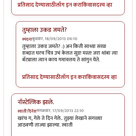
प्रतिसाद देण्यासाठी
लॉग इन करा
किंवा
सदस्य व्हा
तुम्हाला उकड जमते?
बुधवार, 18/09/2013 06:10
स्पंदना
In reply to
एकदम नॉस्टॅल्जिक करणारा लेख!!
by
सूड
तुम्हाला उकड जमते? :) अन किती साध्या सरळ
शब्दात घरच चित्र उभं केलत सुड! मस्त! जरा थांबा त्या
बॅट्याला त्यान काय गमावलय ते सांगुन येते.
प्रतिसाद देण्यासाठी
लॉग इन करा
किंवा
सदस्य व्हा
नॉस्टेल्जिक झाले.
मंगळवार, 17/09/2013 22:10
स्वाती दिनेश
खरंच ग, गेले ते दिन गेले.. तुझ्या लेखाने सगळ्या
आठवणी ताज्या झाल्या. स्वाती