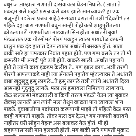
बंधुराज आम्हाला गणपती दाखवायला घेउन निघाले. ( आता ते
एकदम असे एव्हढे प्रसन्न कसे काय झाले आमच्यावर? हा एक
अजुनही पडलेला प्रश्नच आहे.) सगळ्या घरात मी तशी "दिवटी"! तर
पहिले दहा बारा गणपती बघुन आम्ही पोहोचलो शाहुपुरीतल्या
कोठल्यातरी गणपतीच्या मांडवात! सिन होता अधांतरी बुवा!
मंडळातल एक गोरंगोमटं पोरगं पकडुन त्याला पायघोळ कफनी
घालुन एक दंड हातात देउन त्याला अधांतरी बसवल होतं. आता
बाकी सारे हा चमत्कार निवांत पहात होते. पण गप्प बसले तर ती मी
कसली? मी अगदी पुढे उभी होते. वाकले खाली...अर्थात पहायचे
होते ते त्यांनी काय इकडम केलीय ते...पण झाल काय..अशी तरणी
पोरगी आपल्याकडे नाही त्या अ‍ॅगलने पहातेय म्हंटल्यावर ते अधांतरी
बाबा खुदुखुदु हसु लागले...ते हसु लागले तशी त्यांचे अधांतरी दिव्य
आसनही गुदुगुदु लागले. मला तर हसायला निमित्त्यच लागायच.
खेळ खल्लास! मंडळातली बाकिची तरुण मंडळी येउन त्या बुवावर
खेकसु लागली अन त्यांनी मला तेथुन काढता पाय घ्यायला भाग
पाडले. बुवाबाजीचा पर्दाफाश करण्याची माझी ती पहिली वेळ! परत
काही गणपती पाह्यले. तोवर मला दम देउन," गप गणपती बघायचे
नाहीतर घरी सोडुन येइन" अस बजावल गेलं होतं. मी ही
शहाण्यासारखी मान हलवली होती. मग बाकी सारे गणपती मुकाट