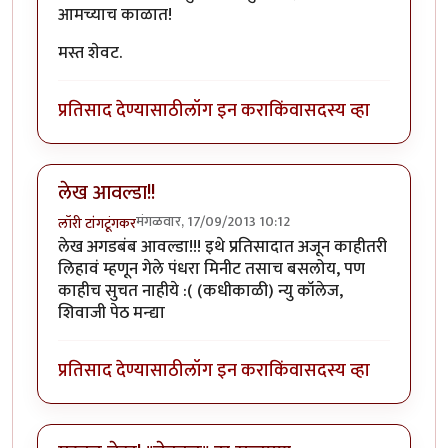
आमच्याच काळात!
मस्त शेवट.
प्रतिसाद देण्यासाठी
लॉग इन करा
किंवा
सदस्य व्हा
लेख आवल्डा!!
मंगळवार, 17/09/2013 10:12
लॉरी टांगटूंगकर
लेख अगडबंब आवल्डा!!! इथे प्रतिसादात अजून काहीतरी
लिहावं म्हणून गेले पंधरा मिनीट तसाच बसलोय, पण
काहीच सुचत नाहीये :( (कधीकाळी) न्यु कॉलेज,
शिवाजी पेठ मन्द्या
प्रतिसाद देण्यासाठी
लॉग इन करा
किंवा
सदस्य व्हा