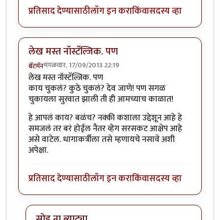
प्रतिसाद देण्यासाठी
लॉग इन करा
किंवा
सदस्य व्हा
लेख मस्त नॉस्टॅल्जिक. पण
मंगळवार, 17/09/2013 22:19
बॅटमॅन
लेख मस्त नॉस्टॅल्जिक. पण
काय चुकलं? कुठे चुकलं? देव जाणे! पण सगळ
चुकायला सुरवात झाली ती ही आमच्याच काळात!
हे आपलं काय? बळंच? नक्की कशाला उद्देशून आहे हे
समजलं तर बरं होईल नैतर व्हेग सरसकट आक्षेप आहे
असे वाटेल. धागाकर्त्रीला तसे म्हणायचे नसावे अशी
अपेक्षा.
प्रतिसाद देण्यासाठी
लॉग इन करा
किंवा
सदस्य व्हा
सोड ना ब्याट्या..