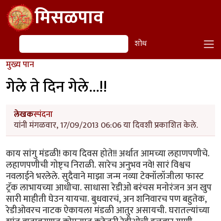
Skip to main content
मिसळपाव
शोध
शोध
मुख्य पान
गेले ते दिन गेले...!!
लेखक
स्पंदना
यांनी मंगळवार, 17/09/2013 06:06 या दिवशी प्रकाशित केले.
काय सांगु मंडळी! काय दिवस होते!! अर्थात आमच्या लहाणपणीचे.
लहाणपणीची गोष्ट्च निराळी. सारेच अनुभव नवे! सारं विश्वच
नवलाईने भरलेले. सुदैवाने माझा जन्म नव्या टेक्नॉलॉजीला फास्ट
ट्रॅक लाभायच्या आधीचा. साधासा रेडीओ बरंचस मनोरंजन अन खुप
सारी माहीती घेउन यायचा. बुधवारचं, अन शनिवारच पण बहुतेक,
रेडीओवरच नाटक ऐकायला मंडळी आतुर असायची. घरातल्यांच्या