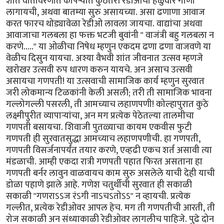
शांत वातावरणात कोपर्‍यात कुठेतरी रेडीओची हळुवार गाणी
लागायची, अथवा बातम्या सुरु असायच्या. असा ढणाणा आवाज
करत फारच थोड्यावेळा रेडीओ लावला जायचा. वाद्यांचा अथवा
आवाजाचा गलबला हा फक्त भटजी बुवांनी " वाजंत्री बहु गलबला न
करणे....." या ओळीचा निषेध म्हणुन एकदम ढणा ढणा वाजवणे या
वेळीच दिसुन यायचा. अश्या वैभवी शांत जीवनात उत्सव म्हणजे
खरोखर उत्सवी रुप धारण करुन यायचे. अन असाच उत्सवी
असायचा गणपती! या उत्सवाची सामाजिक कार्य म्हणुन सुरवात
जरी लोकमान्य टिळकांनी केली असली; तरी ती सामाजिक भावना
गल्लोगल्ली पसरली, ती आमच्याच लहाणपणी! कोल्हापुरात कुठे
लक्ष्मीपुरीत व्यापार्‍यांचा, अन मग प्रत्येक पेठेतल्या तालमीचा
गणपती बसायचा. शिवाजी पुतळ्याचा कायम एकवीस फुटी
गणपती ही सुरवातसुद्धा आमच्याच लहाणपणीची. हा गणपती,
गणपती विसर्जनापर्यंत तयार करणे, एव्हढी एकच शर्त असावी त्या
मंडळाची. आम्ही एकदा रात्री गणपती पहात फिरत असताना हा
गणपती बर्नर लावुन वाळवायच काम सुरु असलेले याची देही याची
डोळा पहाणे झाले आहे. गणेश चतुर्थीची सुरवात ही सकाळी
सकाळी "गणराऽऽज रंऽगी नाऽचऽतोऽऽ" न व्हायची. प्रत्येक
गल्लीत, प्रत्येक रेडीओवर आपल हेच. मग ती गणपतीची आरती, ती
रोज सकाळी अन संध्याकाळी रेडीओवर लागलीच पाहिजे. पुढे दोन