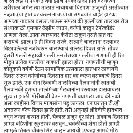
जास्त लेझीम पथक अथवा झांज पथ़क! दोन्ही हात वर करुन
शरीराला जमेल त्या तालात नाचायचा धिटपणा अजुनही अस्तीत्वात
नव्हता.(या हात वर करुन नाचण्याचा सगळ्यात वाईट झटका
आमच्या गावाला बसला. पाऊस संपला की हलगीच्या तालावर रोज
संध्याकाळी घुमणारं लेझीम जाउन, वर्गणी काढुन टेपरेकॉर्डर
आणला गेला. आता त्याच्यावर कॅसेटा टाकुन नुसते हात वर
करायचे! झालं!) हे ही दिवस सरले. रस्त्याने चालताना रस्त्यावर
बिछावलेल्या नजरेवरुन चालण्याचे अल्लड दिवस आले. तोवर
दुसरी गल्ली सहाव्वी गल्ली अन तेराव्या गल्लीचा गणपती ही रित
मोडुन प्रत्येक गल्लीचा गणपती झाला होता. गणपतीची म्हणुन
कौतुकाने वर्गणी देउन सामाजिक उत्सवाला हातभार लावायचे
दिवस सरुन वर्गणीच्या दिवसात दार बंद करुन बसण्याचे दिवस
सुरु झाले. एक दोन ठिकाणी तालमिच्या पैलवानांनी स्वतःची
पैलवानकी दुसर्‍या तालमिच्या पैलवानांना रस्त्यावर दाखवायला
सुरवात झाली. पोरीबाळी घेउन गणपती बघायला जाव की नको
असा काहीसा विचार माणसांना पडू लागला. घराघरातुन टी.व्ही
अवतरुन बरेच दिवस झाले होते. तरी अजुनही श्रीदेवीचे हावभाव
बघुन जनता शरमत होती. चेकाळ अजुन दूर होता. अश्याच दिवसात
आम्हा बहिणींना स्कुटरवर बसवुन...चवळीच्या शेंगा होतो आम्ही
त्यामुळे तिबल चौबल सिट चालुन जायची...एकदा आमचे मोठे