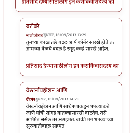
प्रतिसाद देण्यासाठी
लॉग इन करा
किंवा
सदस्य व्हा
बरोबरे
बुधवार, 18/09/2013 13:29
मालोजीराव
In reply to
हेच तर बॅटमॅन, हेच तर कळणार
by
स्पंदना
तुमच्या काळातले बदल शार्प कॉर्नर सारखे होते तर
आमच्या वेळचे बदल हे स्मूद कर्व्ह सारखे आहेत.
प्रतिसाद देण्यासाठी
लॉग इन करा
किंवा
सदस्य व्हा
वेस्टर्नायझेशन आणि
बुधवार, 18/09/2013 14:23
बॅटमॅन
In reply to
हेच तर बॅटमॅन, हेच तर कळणार
by
स्पंदना
वेस्टर्नायझेशन आणि साधेपणाकडून भपक्याकडे
जाणे यांची सांगड घातल्यासारखी वाटतेय. तसे
अभिप्रेत असेल तर असहमत. बाकी मग भपक्याच्या
सुरुवातीबद्दल सहमत.