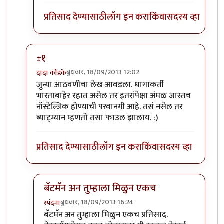
प्रतिसाद देण्यासाठी
लॉग इन करा
किंवा
सदस्य व्हा
±१
बुधवार, 18/09/2013 12:02
दादा कोंडके
In reply to
लेख मस्त नॉस्टॅल्जिक. पण
by
बॅटमॅन
जुन्या आठवणीचा लेख आवडला. धागाकर्ती
भारताबाहेर रहात असेल तर इतरांपेक्षा अंमळ जास्तच
नॉस्टेल्जिक होण्याची परवानगी आहे. तसं नसेल तर
ब्याट्म्यान म्हणतो तसा फाउल झालाय. :)
प्रतिसाद देण्यासाठी
लॉग इन करा
किंवा
सदस्य व्हा
बॅटमॅन अन तुम्हाला मिळुन एकच
बुधवार, 18/09/2013 16:24
स्पंदना
In reply to
±१
by
दादा कोंडके
बॅटमॅन अन तुम्हाला मिळुन एकच प्रतिसाद.