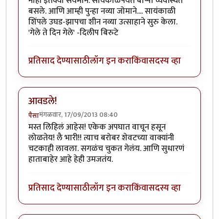
नाही इतक्या संयमाने. सायंकाळपर्यंत बाप्पा व्यवस्थित
बसले. आणि आम्ही पुन्हा नव्या जोमाने.... सायंकाळी
शिंपले उघड-झापचा शीन नव्या उत्साहाने सुरु केला.
'गेले ते दिन गेले' -दिलीप बिरुटे
प्रतिसाद देण्यासाठी
लॉग इन करा
किंवा
सदस्य व्हा
आवडले!
मंगळवार, 17/09/2013 08:40
पैसा
मस्त लिहिलं आहेस! एकेक अपघात वाचून हसून
लोळतेय! लै भारी!! त्याच बरोबर शेवटच्या वाक्यांनी
चटकाही लावला. सगळंच चुकत गेलंय. आणि सुधारणं
हाताबाहेर आहे हेही उमजतंय.
प्रतिसाद देण्यासाठी
लॉग इन करा
किंवा
सदस्य व्हा