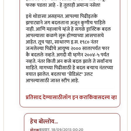
फरक पडला आहे - हे तुलाही अमान्य नसेल!
इथे थोडासा असहमत. आपल्या पिढीइतके
झपाट्याने जग बदलताना अजून कुणीच पाहिले
नाही. आणि महत्त्वाचे म्हंजे हे सगळे ड्रास्टिक बदल
आपल्याला कळणे सुरू होण्याच्या आसपासचे
आहेत. तूच पहा, साधारण इ.स. १९८० नंतर
जन्मलेल्या पिढीचे आयुष्य २००० सालापर्यंत फार
कै बदलले नव्हते. अगदी मी म्हणेन २००४-५ पर्यंत
नव्हते. नंतर किती अन कसे बदल झाले ते सर्वांनाच
माहिते. मागच्या पिढीसाठी हे बदल बर्‍याच नंतरच्या
वयात झालेत. बदलाचा "ग्रेडिअंट" उलट
आपल्यासाठी जास्त स्टीप आहे.
प्रतिसाद देण्यासाठी
लॉग इन करा
किंवा
सदस्य व्हा
हेच बोल्तोय...
बुधवार, 18/09/2013 00:20
मोदक