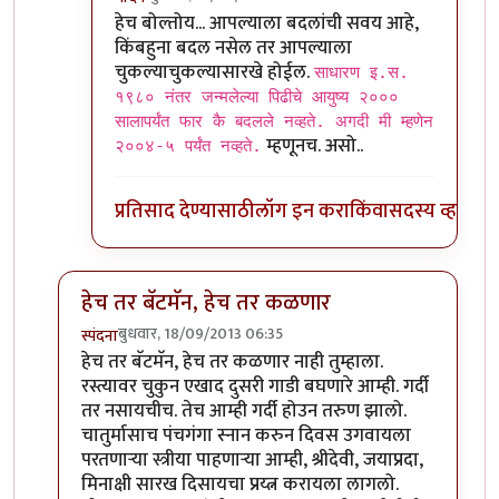
In reply to
भावना समजल्या.
by
बॅटमॅन
हेच बोल्तोय... आपल्याला बदलांची सवय आहे,
किंबहुना बदल नसेल तर आपल्याला
चुकल्याचुकल्यासारखे होईल.
साधारण इ.स.
१९८० नंतर जन्मलेल्या पिढीचे आयुष्य २०००
सालापर्यंत फार कै बदलले नव्हते. अगदी मी म्हणेन
म्हणूनच. असो..
२००४-५ पर्यंत नव्हते.
प्रतिसाद देण्यासाठी
लॉग इन करा
किंवा
सदस्य व्हा
हेच तर बॅटमॅन, हेच तर कळणार
बुधवार, 18/09/2013 06:35
स्पंदना
In reply to
लेख मस्त नॉस्टॅल्जिक. पण
by
बॅटमॅन
हेच तर बॅटमॅन, हेच तर कळणार नाही तुम्हाला.
रस्त्यावर चुकुन एखाद दुसरी गाडी बघणारे आम्ही. गर्दी
तर नसायचीच. तेच आम्ही गर्दी होउन तरुण झालो.
चातुर्मासाच पंचगंगा स्नान करुन दिवस उगवायला
परतणार्‍या स्त्रीया पाहणार्‍या आम्ही, श्रीदेवी, जयाप्रदा,
मिनाक्षी सारख दिसायचा प्रय्त्न करायला लागलो.