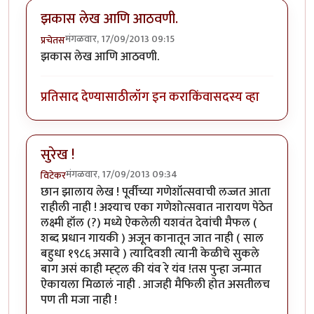
झकास लेख आणि आठवणी.
मंगळवार, 17/09/2013 09:15
प्रचेतस
झकास लेख आणि आठवणी.
प्रतिसाद देण्यासाठी
लॉग इन करा
किंवा
सदस्य व्हा
सुरेख !
मंगळवार, 17/09/2013 09:34
विटेकर
छान झालाय लेख ! पूर्वीच्या गणेशॉत्सवाची लज्जत आता
राहीली नाही ! अश्याच एका गणेशोत्सवात नारायण पेठेत
लक्ष्मी हॉल (?) मध्ये ऐकलेली यशवंत देवांची मैफल (
शब्द प्रधान गायकी ) अजून कानातून जात नाही ( साल
बहुधा १९८६ असावे ) त्यादिवशी त्यानी केळीचे सुकले
बाग असं काही म्ह्ट्ल की यंव रे यंव !तस पुन्हा जन्मात
ऐकायला मिळालं नाही . आजही मैफिली होत असतीलच
पण ती मजा नाही !