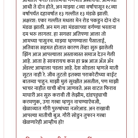
आधीतर फक्त तालमिचा गणपती असायचा. आमच्या
आधी ते दोन होते, अन माझ्या ८व्या वर्षापासून १८व्या
वर्षापर्यंत दहावर्षात १३ गल्लीत १३ मंडळे झाली.
अक्षरश: एका गल्लीत मधला मेन रोड पकडुन दोन दोन
मंडळ झाली. अन मग त्या मंडळाच्या वर्गण्या भरताना
दम भरु लागला. हा सगळा अतिपणा आला तो
आमच्या पासुनच. माझ्या म्हणण्याला पैसाताई,
अतिवास सहमत होतात कारण तेंव्हा सुरु झालेली
झिंग आज आपल्याला अस्ताव्यस्त समाज देउन गेली
आहे. आता हे सावरायच कस हा प्रश्न आज अ‍ॅज अ‍ॅन
अ‍ॅडल्ट आम्हाला पडला आहे. देश सोडला म्हणजे माती
सुटत नाही रे. जीव तुटतो इतक्या पराकोटीच्या वाईट
बातम्या पाहुन. माझी मुलं सुरक्षीत असतील, पण माझी
भाचर नाहीत याची बोच जाणवते. अस वाटत फिराव
माघारी अन सुरु करावी ती लेझीम, दांडपट्ट्याची
करमणुक, उगा गरबा म्हणुन नाचण्याऐवजी,
खेळाव्यात गौरी पुरुषांच्या नजरेआड. अन राखावी
आपल्या मातीची बुज. गौरी सोडुन तुफान गरबा
खेळणारेही आम्हीच हो!