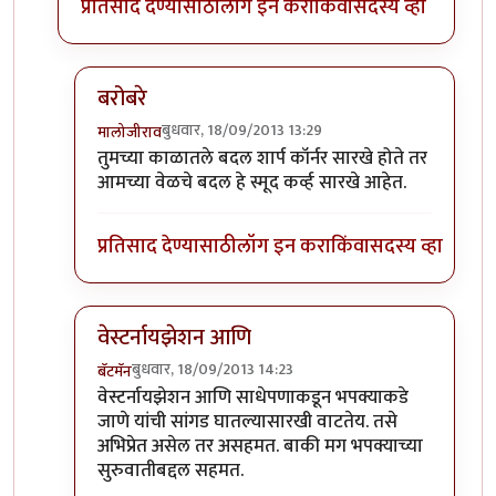
प्रतिसाद देण्यासाठी
लॉग इन करा
किंवा
सदस्य व्हा
बरोबरे
बुधवार, 18/09/2013 13:29
मालोजीराव
In reply to
हेच तर बॅटमॅन, हेच तर कळणार
by
स्पंदना
तुमच्या काळातले बदल शार्प कॉर्नर सारखे होते तर
आमच्या वेळचे बदल हे स्मूद कर्व्ह सारखे आहेत.
प्रतिसाद देण्यासाठी
लॉग इन करा
किंवा
सदस्य व्हा
वेस्टर्नायझेशन आणि
बुधवार, 18/09/2013 14:23
बॅटमॅन
In reply to
हेच तर बॅटमॅन, हेच तर कळणार
by
स्पंदना
वेस्टर्नायझेशन आणि साधेपणाकडून भपक्याकडे
जाणे यांची सांगड घातल्यासारखी वाटतेय. तसे
अभिप्रेत असेल तर असहमत. बाकी मग भपक्याच्या
सुरुवातीबद्दल सहमत.