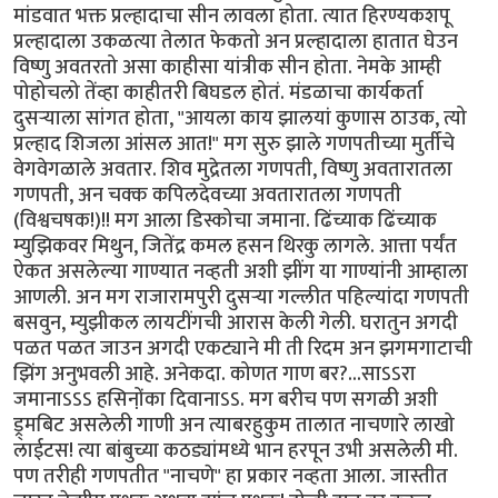
मांडवात भक्त प्रल्हादाचा सीन लावला होता. त्यात हिरण्यकशपू
प्रल्हादाला उकळत्या तेलात फेकतो अन प्रल्हादाला हातात घेउन
विष्णु अवतरतो असा काहीसा यांत्रीक सीन होता. नेमके आम्ही
पोहोचलो तेंव्हा काहीतरी बिघडल होतं. मंडळाचा कार्यकर्ता
दुसर्‍याला सांगत होता, "आयला काय झालयां कुणास ठाउक, त्यो
प्रल्हाद शिजला आंसल आत!" मग सुरु झाले गणपतीच्या मुर्तीचे
वेगवेगळाले अवतार. शिव मुद्रेतला गणपती, विष्णु अवतारातला
गणपती, अन चक्क कपिलदेवच्या अवतारातला गणपती
(विश्वचषक!)!! मग आला डिस्कोचा जमाना. ढिंच्याक ढिंच्याक
म्युझिकवर मिथुन, जितेंद्र कमल हसन थिरकु लागले. आत्ता पर्यंत
ऐकत असलेल्या गाण्यात नव्हती अशी झींग या गाण्यांनी आम्हाला
आणली. अन मग राजारामपुरी दुसर्‍या गल्लीत पहिल्यांदा गणपती
बसवुन, म्युझीकल लायटींगची आरास केली गेली. घरातुन अगदी
पळत पळत जाउन अगदी एकट्याने मी ती रिदम अन झगमगाटाची
झिंग अनुभवली आहे. अनेकदा. कोणत गाण बर?...साऽऽरा
जमानाऽऽऽ हसिनो़ंका दिवानाऽऽ. मग बरीच पण सगळी अशी
ड्र्मबिट असलेली गाणी अन त्याबरहुकुम तालात नाचणारे लाखो
लाईटस! त्या बांबुच्या कठड्यांमध्ये भान हरपून उभी असलेली मी.
पण तरीही गणपतीत "नाचणे" हा प्रकार नव्हता आला. जास्तीत