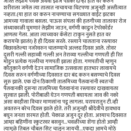
जास्त लेझीम पथक अथवा झांज पथ़क! दोन्ही हात वर करुन
शरीराला जमेल त्या तालात नाचायचा धिटपणा अजुनही अस्तीत्वात
नव्हता.(या हात वर करुन नाचण्याचा सगळ्यात वाईट झटका
आमच्या गावाला बसला. पाऊस संपला की हलगीच्या तालावर रोज
संध्याकाळी घुमणारं लेझीम जाउन, वर्गणी काढुन टेपरेकॉर्डर
आणला गेला. आता त्याच्यावर कॅसेटा टाकुन नुसते हात वर
करायचे! झालं!) हे ही दिवस सरले. रस्त्याने चालताना रस्त्यावर
बिछावलेल्या नजरेवरुन चालण्याचे अल्लड दिवस आले. तोवर
दुसरी गल्ली सहाव्वी गल्ली अन तेराव्या गल्लीचा गणपती ही रित
मोडुन प्रत्येक गल्लीचा गणपती झाला होता. गणपतीची म्हणुन
कौतुकाने वर्गणी देउन सामाजिक उत्सवाला हातभार लावायचे
दिवस सरुन वर्गणीच्या दिवसात दार बंद करुन बसण्याचे दिवस
सुरु झाले. एक दोन ठिकाणी तालमिच्या पैलवानांनी स्वतःची
पैलवानकी दुसर्‍या तालमिच्या पैलवानांना रस्त्यावर दाखवायला
सुरवात झाली. पोरीबाळी घेउन गणपती बघायला जाव की नको
असा काहीसा विचार माणसांना पडू लागला. घराघरातुन टी.व्ही
अवतरुन बरेच दिवस झाले होते. तरी अजुनही श्रीदेवीचे हावभाव
बघुन जनता शरमत होती. चेकाळ अजुन दूर होता. अश्याच दिवसात
आम्हा बहिणींना स्कुटरवर बसवुन...चवळीच्या शेंगा होतो आम्ही
त्यामुळे तिबल चौबल सिट चालुन जायची...एकदा आमचे मोठे