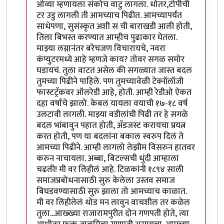
ओव्या म्हणायला संकोच वाटु लागला. धोतर,टोपीची
टर उडु लागली ती आमच्याच पिढीत. आमच्यापर्यंत
साधेपणा, सुसंस्कृत अशी स ची बाराखडी आली होती,
तिला बिभस्त करण्यात आम्हीच पुढाकार घेतला.
माझ्या लग्नानंतर बरेचजण विचारायचे, नवरा
कंप्युटरमध्ये आहे म्हणजे काय? तोवर सगळ समोर
घडायचं. तुला वाटत असेल की सगळ्यात जास्त बदल
तुमच्या पिढीने पाहिले. पण तुमच्यावेळी टेक्नॉलॉजी
फास्टट्रॅकवर ऑलरेडी आहे, होती. आम्ही रेडीओ ऐकत
दहा वर्षाचे झालो. केबल यायला वयाची १७-१८ वर्ष
उलटावी लागली. माझ्या वडीलांची पिढी तर हे सगळे
बदल भांबावुन पहात होती, अ‍ॅडजस्ट करायचा प्रयत्न
करत होती, पण या बदलांना बकाल स्वरुप दिलं ते
आमच्या पिढीने. आम्ही लागलो लेझीम विसरुन हातवर
करुन नाचायला. अब्बा, बिटल्सची धुंदी आम्हाला
चढली! मी वर लिहीलं आहे. टिळकांनी १८९४ साली
समाजप्रबोधनासाठी सुरु केलेला उस्तव समाज
बिघडवण्यासाठी सुरु झाला तो आमच्याच काळात.
मी वर लिहीलेलं थोड मन लावुन वाचशील तर कळेल
तुला...आख्ख्या राजारामपुरीत दोन गणपती होते, त्या