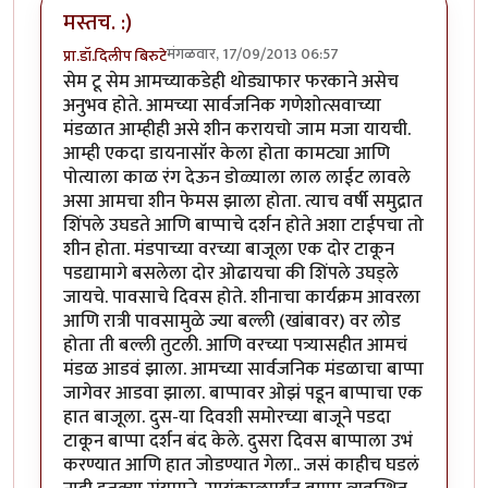
मस्तच. :)
मंगळवार, 17/09/2013 06:57
प्रा.डॉ.दिलीप बिरुटे
सेम टू सेम आमच्याकडेही थोड्याफार फरकाने असेच
अनुभव होते. आमच्या सार्वजनिक गणेशोत्सवाच्या
मंडळात आम्हीही असे शीन करायचो जाम मजा यायची.
आम्ही एकदा डायनासॉर केला होता कामट्या आणि
पोत्याला काळ रंग देऊन डोळ्याला लाल लाईट लावले
असा आमचा शीन फेमस झाला होता. त्याच वर्षी समुद्रात
शिंपले उघडते आणि बाप्पाचे दर्शन होते अशा टाईपचा तो
शीन होता. मंडपाच्या वरच्या बाजूला एक दोर टाकून
पडद्यामागे बसलेला दोर ओढायचा की शिंपले उघड्ले
जायचे. पावसाचे दिवस होते. शीनाचा कार्यक्रम आवरला
आणि रात्री पावसामुळे ज्या बल्ली (खांबावर) वर लोड
होता ती बल्ली तुटली. आणि वरच्या पत्र्यासहीत आमचं
मंडळ आडवं झाला. आमच्या सार्वजनिक मंडळाचा बाप्पा
जागेवर आडवा झाला. बाप्पावर ओझं पडून बाप्पाचा एक
हात बाजूला. दुस-या दिवशी समोरच्या बाजूने पडदा
टाकून बाप्पा दर्शन बंद केले. दुसरा दिवस बाप्पाला उभं
करण्यात आणि हात जोडण्यात गेला.. जसं काहीच घडलं