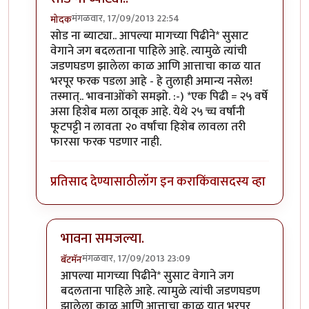
मंगळवार, 17/09/2013 22:54
मोदक
In reply to
लेख मस्त नॉस्टॅल्जिक. पण
by
बॅटमॅन
सोड ना ब्याट्या.. आपल्या मागच्या पिढीने* सुसाट
वेगाने जग बदलताना पाहिले आहे. त्यामुळे त्यांची
जडणघडण झालेला काळ आणि आत्ताचा काळ यात
भरपूर फरक पडला आहे - हे तुलाही अमान्य नसेल!
तस्मात्.. भावनाओंको समझो. :-) *एक पिढी = २५ वर्षे
असा हिशेब मला ठावूक आहे. येथे २५ च्च वर्षांनी
फूटपट्टी न लावता २० वर्षांचा हिशेब लावला तरी
फारसा फरक पडणार नाही.
प्रतिसाद देण्यासाठी
लॉग इन करा
किंवा
सदस्य व्हा
भावना समजल्या.
मंगळवार, 17/09/2013 23:09
बॅटमॅन
In reply to
सोड ना ब्याट्या..
by
मोदक
आपल्या मागच्या पिढीने* सुसाट वेगाने जग
बदलताना पाहिले आहे. त्यामुळे त्यांची जडणघडण
झालेला काळ आणि आत्ताचा काळ यात भरपूर