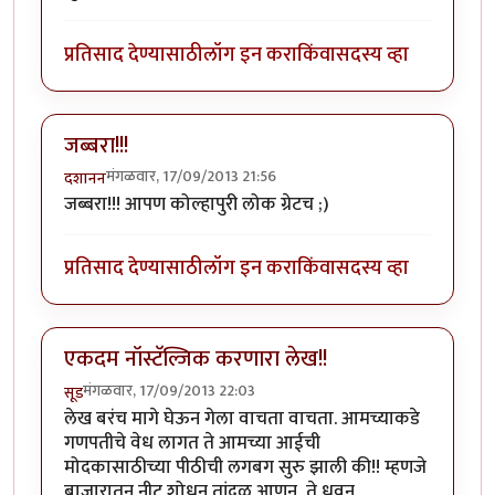
प्रतिसाद देण्यासाठी
लॉग इन करा
किंवा
सदस्य व्हा
जब्बरा!!!
मंगळवार, 17/09/2013 21:56
दशानन
जब्बरा!!! आपण कोल्हापुरी लोक ग्रेटच ;)
प्रतिसाद देण्यासाठी
लॉग इन करा
किंवा
सदस्य व्हा
एकदम नॉस्टॅल्जिक करणारा लेख!!
मंगळवार, 17/09/2013 22:03
सूड
लेख बरंच मागे घेऊन गेला वाचता वाचता. आमच्याकडे
गणपतीचे वेध लागत ते आमच्या आईची
मोदकासाठीच्या पीठीची लगबग सुरु झाली की!! म्हणजे
बाजारातून नीट शोधून तांदूळ आणून, ते धुवून