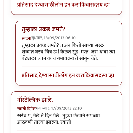
प्रतिसाद देण्यासाठी
लॉग इन करा
किंवा
सदस्य व्हा
तुम्हाला उकड जमते?
बुधवार, 18/09/2013 06:10
स्पंदना
In reply to
एकदम नॉस्टॅल्जिक करणारा लेख!!
by
सूड
तुम्हाला उकड जमते? :) अन किती साध्या सरळ
शब्दात घरच चित्र उभं केलत सुड! मस्त! जरा थांबा त्या
बॅट्याला त्यान काय गमावलय ते सांगुन येते.
प्रतिसाद देण्यासाठी
लॉग इन करा
किंवा
सदस्य व्हा
नॉस्टेल्जिक झाले.
मंगळवार, 17/09/2013 22:10
स्वाती दिनेश
खरंच ग, गेले ते दिन गेले.. तुझ्या लेखाने सगळ्या
आठवणी ताज्या झाल्या. स्वाती