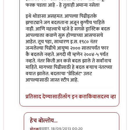
फरक पडला आहे - हे तुलाही अमान्य नसेल!
इथे थोडासा असहमत. आपल्या पिढीइतके
झपाट्याने जग बदलताना अजून कुणीच पाहिले
नाही. आणि महत्त्वाचे म्हंजे हे सगळे ड्रास्टिक बदल
आपल्याला कळणे सुरू होण्याच्या आसपासचे
आहेत. तूच पहा, साधारण इ.स. १९८० नंतर
जन्मलेल्या पिढीचे आयुष्य २००० सालापर्यंत फार
कै बदलले नव्हते. अगदी मी म्हणेन २००४-५ पर्यंत
नव्हते. नंतर किती अन कसे बदल झाले ते सर्वांनाच
माहिते. मागच्या पिढीसाठी हे बदल बर्‍याच नंतरच्या
वयात झालेत. बदलाचा "ग्रेडिअंट" उलट
आपल्यासाठी जास्त स्टीप आहे.
प्रतिसाद देण्यासाठी
लॉग इन करा
किंवा
सदस्य व्हा
हेच बोल्तोय...
बुधवार, 18/09/2013 00:20
मोदक