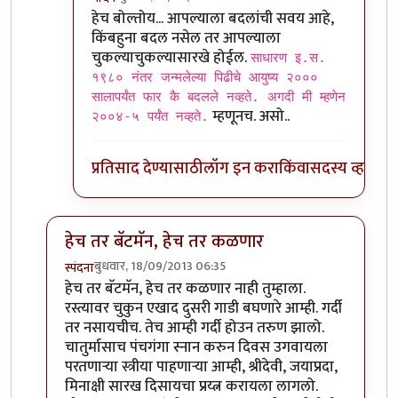
In reply to
भावना समजल्या.
by
बॅटमॅन
हेच बोल्तोय... आपल्याला बदलांची सवय आहे,
किंबहुना बदल नसेल तर आपल्याला
चुकल्याचुकल्यासारखे होईल.
साधारण इ.स.
१९८० नंतर जन्मलेल्या पिढीचे आयुष्य २०००
सालापर्यंत फार कै बदलले नव्हते. अगदी मी म्हणेन
म्हणूनच. असो..
२००४-५ पर्यंत नव्हते.
प्रतिसाद देण्यासाठी
लॉग इन करा
किंवा
सदस्य व्हा
हेच तर बॅटमॅन, हेच तर कळणार
बुधवार, 18/09/2013 06:35
स्पंदना
In reply to
लेख मस्त नॉस्टॅल्जिक. पण
by
बॅटमॅन
हेच तर बॅटमॅन, हेच तर कळणार नाही तुम्हाला.
रस्त्यावर चुकुन एखाद दुसरी गाडी बघणारे आम्ही. गर्दी
तर नसायचीच. तेच आम्ही गर्दी होउन तरुण झालो.
चातुर्मासाच पंचगंगा स्नान करुन दिवस उगवायला
परतणार्‍या स्त्रीया पाहणार्‍या आम्ही, श्रीदेवी, जयाप्रदा,
मिनाक्षी सारख दिसायचा प्रय्त्न करायला लागलो.