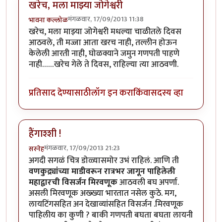
खरेच, मला माझ्या जोगेश्वरी
मंगळवार, 17/09/2013 11:38
भावना कल्लोळ
खरेच, मला माझ्या जोगेश्वरी मधल्या चाळीतले दिवस
आठवले, ती मज्जा आता खरच नाही, तल्लीन होऊन
केलेली आरती नाही, घोळक्याने जमुन गणपती पाहणे
नाही……खरेच गेले ते दिवस, राहिल्या त्या आठवणी.
प्रतिसाद देण्यासाठी
लॉग इन करा
किंवा
सदस्य व्हा
हैंगाश्शी !
मंगळवार, 17/09/2013 21:23
सस्नेह
अगदी सगळं चित्र डोळ्यासमोर उभं राहिलं. आणि ती
वणकुद्र्यांच्या माडीवरून रात्रभर जागून पाहिलेली
महाद्वारची विसर्जन मिरवणूक
आठवली बघ अपर्णा.
असली मिरवणूक अख्ख्या भारतात नसेल कुठे. मग,
लायटिंगसहित अन देखाव्यांसहित विसर्जन .मिरवणूक
पाहिलीय का कुणी ? बाकी गणपती बघता बघता लायनी