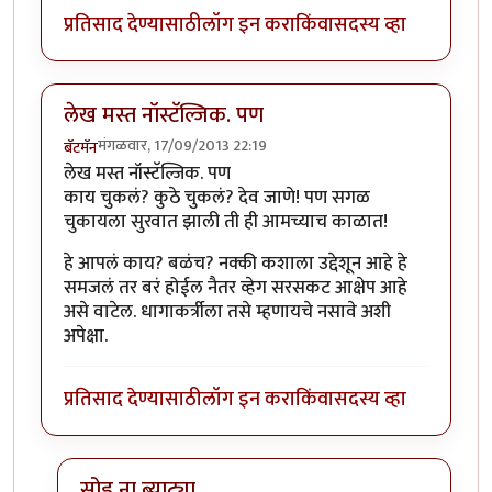
प्रतिसाद देण्यासाठी
लॉग इन करा
किंवा
सदस्य व्हा
लेख मस्त नॉस्टॅल्जिक. पण
मंगळवार, 17/09/2013 22:19
बॅटमॅन
लेख मस्त नॉस्टॅल्जिक. पण
काय चुकलं? कुठे चुकलं? देव जाणे! पण सगळ
चुकायला सुरवात झाली ती ही आमच्याच काळात!
हे आपलं काय? बळंच? नक्की कशाला उद्देशून आहे हे
समजलं तर बरं होईल नैतर व्हेग सरसकट आक्षेप आहे
असे वाटेल. धागाकर्त्रीला तसे म्हणायचे नसावे अशी
अपेक्षा.
प्रतिसाद देण्यासाठी
लॉग इन करा
किंवा
सदस्य व्हा
सोड ना ब्याट्या..