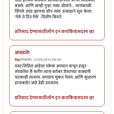
नाही इतक्या संयमाने. सायंकाळपर्यंत बाप्पा व्यवस्थित
बसले. आणि आम्ही पुन्हा नव्या जोमाने.... सायंकाळी
शिंपले उघड-झापचा शीन नव्या उत्साहाने सुरु केला.
'गेले ते दिन गेले' -दिलीप बिरुटे
प्रतिसाद देण्यासाठी
लॉग इन करा
किंवा
सदस्य व्हा
आवडले!
मंगळवार, 17/09/2013 08:40
पैसा
मस्त लिहिलं आहेस! एकेक अपघात वाचून हसून
लोळतेय! लै भारी!! त्याच बरोबर शेवटच्या वाक्यांनी
चटकाही लावला. सगळंच चुकत गेलंय. आणि सुधारणं
हाताबाहेर आहे हेही उमजतंय.
प्रतिसाद देण्यासाठी
लॉग इन करा
किंवा
सदस्य व्हा