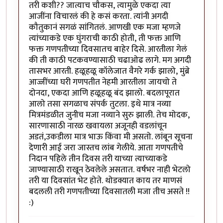
तरी कशी?? जात्याच चौकस, त्यामुळे एकदा त्या
आजींना विचारलं की हे कसं करता. त्यांनी अगदी
कौतुकानं सगळं सांगितलं. आणखी एक मजा म्हणजे
त्यांच्याकडे एक घुंगराची काठी होती, ती फक्त आणि
फक्त गणपतीच्या दिवसातच बाहेर दिसे. आरतीला गेलं
की ती काठी पटकवण्यासाठी चढाओढ लागे. मग अगदी
तासभर आरती. हळूहळू कॉलेजात वैगरे गर्क झालो, मुंब्रे
आज्जींच्या घरी गणपतीत नेहमी आरतीला जायचो ते
दोनदा, एकदा आणि हळूहळू बंद झालो. बदलापूरात
आलो तसा सगळाच संपर्क तुटला. इथे मात्र नव्या
मित्रमंडळीत जुनीच मजा नव्याने सुरु झाली. तेच मोदक,
सारणासाठी नारळ खवायला अजूनही वडलांचून
अडतं,उकडीला मात्र भाऊ किंवा मी असतो. लांबून सूचना
देणारी आई जरा जास्तच लांब गेलीये. आता गणपतीचे
निदान पहिले तीन दिवस तरी याच्या त्याच्याकडे
जाण्यासाठी राखून ठेवलेले असतात. वर्षभर नाही भेटलो
तरी या दिवसांत भेट होते. थोडक्यात काय तर माणसं
बदलली तरी गणपतीच्या दिवसातली मजा तीच असते !!
:)