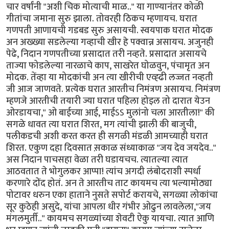
चार वर्षांनी "अशी चिक मोत्याची माळ.." या गाण्यानंतर कोळी
गीतांचा जमाना सुरु झाला. तोवरही ठिकच म्हणायच. घरात
गणपती आणायची गडबड सुरु असायची. स्वयपाक घरात मोदक
अन अख्ख्या सडलेल्या गव्हाची खीर हे पक्वान्न असायच. अजुनही
पेढे, निदान गणपतीच्या प्रसादात तरी नव्हते. प्रसादात असायचे
ताज्या फोडलेल्या नारळाचे काप, साखरेत घोळवुन, पंचामृत अन
मोदक. तेंव्हा या मोदकांची अन त्या खीरीची एव्ह्ढी लज्जत नव्हती
जी आज जाणवते. प्रत्येक घरात आरतीच निमंत्रण असायच. निमंत्रण
म्हणजे आरतीची तयारी ज्या घरात पहिला होइल तो दारात येउन
ओरडायचा," ओ बाईच्या आई, माईऽऽ मुलांनो चला आरतीला!" की
सगळे धावत त्या घरात शिरत, मग त्यांची झाली की बाजुची,
पलीकडची अशी करत करत ही सगळी मंडळी आमच्याही घरात
शिरत. एकुण दहा दिवसात स़काळ संध्याकाळ "जय देव जयदेव.."
अस निदान पाचसहा वेळा तरी घडायचच. त्यातल्या त्यात
आठवतात ते भोगुलकर आप्पा! त्यांच अगदी लंबोदराशी स्पर्धा
करणारे दोंद होतं. अन ते आरतीच ताट कायमच त्या भल्यामोठ्या
पोटावर धरुन एका हाताने नुसते सपोर्ट करायचे, सगळ्या लोकांचा
सूर कुठेही असुदे, यांचा आपला धीर गंभीर ओढुन लावलेला,"जय
मंगलमुर्ती.." कायमच सगळ्यांच्या शेवटी ऐकु यायचा. त्यात आणि