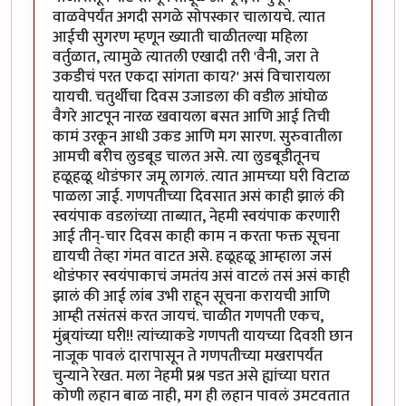
वाळवेपर्यंत अगदी सगळे सोपस्कार चालायचे. त्यात
आईची सुगरण म्हणून ख्याती चाळीतल्या महिला
वर्तुळात, त्यामुळे त्यातली एखादी तरी 'वैनी, जरा ते
उकडीचं परत एकदा सांगता काय?' असं विचारायला
यायची. चतुर्थीचा दिवस उजाडला की वडील आंघोळ
वैगरे आटपून नारळ खवायला बसत आणि आई तिची
कामं उरकून आधी उकड आणि मग सारण. सुरुवातीला
आमची बरीच लुडबूड चालत असे. त्या लुडबूडीतूनच
हळूहळू थोडंफार जमू लागलं. त्यात आमच्या घरी विटाळ
पाळला जाई. गणपतीच्या दिवसात असं काही झालं की
स्वयंपाक वडलांच्या ताब्यात, नेहमी स्वयंपाक करणारी
आई तीन्-चार दिवस काही काम न करता फक्त सूचना
द्यायची तेव्हा गंमत वाटत असे. हळूहळू आम्हाला जसं
थोडंफार स्वयंपाकाचं जमतंय असं वाटलं तसं असं काही
झालं की आई लांब उभी राहून सूचना करायची आणि
आम्ही तसंतसं करत जायचं. चाळीत गणपती एकच,
मुंब्र्यांच्या घरी!! त्यांच्याकडे गणपती यायच्या दिवशी छान
नाजूक पावलं दारापासून ते गणपतीच्या मखरापर्यंत
चुन्याने रेखत. मला नेहमी प्रश्न पडत असे ह्यांच्या घरात
कोणी लहान बाळ नाही, मग ही लहान पावलं उमटवतात