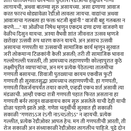
शांत वातावरणात कोपर्‍यात कुठेतरी रेडीओची हळुवार गाणी
लागायची, अथवा बातम्या सुरु असायच्या. असा ढणाणा आवाज
करत फारच थोड्यावेळा रेडीओ लावला जायचा. वाद्यांचा अथवा
आवाजाचा गलबला हा फक्त भटजी बुवांनी " वाजंत्री बहु गलबला न
करणे....." या ओळीचा निषेध म्हणुन एकदम ढणा ढणा वाजवणे या
वेळीच दिसुन यायचा. अश्या वैभवी शांत जीवनात उत्सव म्हणजे
खरोखर उत्सवी रुप धारण करुन यायचे. अन असाच उत्सवी
असायचा गणपती! या उत्सवाची सामाजिक कार्य म्हणुन सुरवात
जरी लोकमान्य टिळकांनी केली असली; तरी ती सामाजिक भावना
गल्लोगल्ली पसरली, ती आमच्याच लहाणपणी! कोल्हापुरात कुठे
लक्ष्मीपुरीत व्यापार्‍यांचा, अन मग प्रत्येक पेठेतल्या तालमीचा
गणपती बसायचा. शिवाजी पुतळ्याचा कायम एकवीस फुटी
गणपती ही सुरवातसुद्धा आमच्याच लहाणपणीची. हा गणपती,
गणपती विसर्जनापर्यंत तयार करणे, एव्हढी एकच शर्त असावी त्या
मंडळाची. आम्ही एकदा रात्री गणपती पहात फिरत असताना हा
गणपती बर्नर लावुन वाळवायच काम सुरु असलेले याची देही याची
डोळा पहाणे झाले आहे. गणेश चतुर्थीची सुरवात ही सकाळी
सकाळी "गणराऽऽज रंऽगी नाऽचऽतोऽऽ" न व्हायची. प्रत्येक
गल्लीत, प्रत्येक रेडीओवर आपल हेच. मग ती गणपतीची आरती, ती
रोज सकाळी अन संध्याकाळी रेडीओवर लागलीच पाहिजे. पुढे दोन