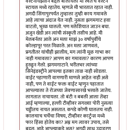
वेस्टर्नायझेशन बद्दल बोलायला मी स्वतःच वेस्टर्न
स्टायल मध्ये रहातेय. म्हणजे मी भारतात रहात नाही.
अगदी सिंगापुरपर्यंत तुम्हाला तुम्ही काय गमावले
आहे त्याचा अंदाज येत नाही. नुसता झगमगाट हवा
वाटतो, भुरळ घालतो. पण मलेशियात जाउन बघा.
अजुन खेडी अन त्यांची संस्कृती तशीच आहे. मी
मेलबर्नला आले अन मला माझं ३० वर्षापुर्वीचे
कोल्हापूर परत मिळाले. अन मला जाणवलं,
प्रगतीतर यांचीही झालीय, मग त्यांनी मूळ गाभा का
नाही गमावला? आपण का गमावला? कारण आपण
हुरळुन गेलो. झगमगाटाने. भरीतभर त्यांच्या
सिनेइंडस्ट्रीने आपल्या इतका ताळ नाही सोडला.
वाईट पहाणारी वागणारी माणसे आहेत नाही असे
नाही, पण ते वाईट फक्त वाईट म्हणुन पहातात
आपल्याला ते रोजच्या जेवणासारखे भरवले जातेय.
लागतात नाचायला. तो बंटी न बबली आला तेंव्हा
आई म्हणाल्या, हल्ली टीव्हीवर सगळ्या पोरी नुसत्या
चड्डीतच नाचत असतात. कपडे कोणी घालतच नाही.
कालचाच चर्चेचा विषय, टीव्हीवर कार्टुन्स मध्ये
फार हिंसा होतेय का? अम्न मग त्यावर उपाय, तसे
बदल. आहे आप्ल्याकडे अस? अगदी साध उदाहरण