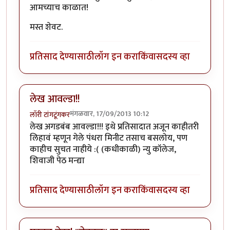
आमच्याच काळात!
मस्त शेवट.
प्रतिसाद देण्यासाठी
लॉग इन करा
किंवा
सदस्य व्हा
लेख आवल्डा!!
मंगळवार, 17/09/2013 10:12
लॉरी टांगटूंगकर
लेख अगडबंब आवल्डा!!! इथे प्रतिसादात अजून काहीतरी
लिहावं म्हणून गेले पंधरा मिनीट तसाच बसलोय, पण
काहीच सुचत नाहीये :( (कधीकाळी) न्यु कॉलेज,
शिवाजी पेठ मन्द्या
प्रतिसाद देण्यासाठी
लॉग इन करा
किंवा
सदस्य व्हा