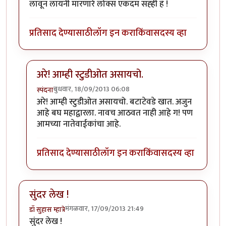
लावून लायनी मारणारे लोक्स एकदम सह्ही हं !
प्रतिसाद देण्यासाठी
लॉग इन करा
किंवा
सदस्य व्हा
अरे! आम्ही स्टुडीओत असायचो.
बुधवार, 18/09/2013 06:08
स्पंदना
In reply to
हैंगाश्शी !
by
सस्नेह
अरे! आम्ही स्टुडीओत असायचो. बटाटेवडे खात. अजुन
आहे बघ महाद्वारला. नावच आठवत नाही आहे ग! पण
आमच्या नातेवाईकांचा आहे.
प्रतिसाद देण्यासाठी
लॉग इन करा
किंवा
सदस्य व्हा
सुंदर लेख !
मंगळवार, 17/09/2013 21:49
डॉ सुहास म्हात्रे
सुंदर लेख !