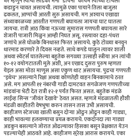
भर म्हणुन त्यांची लाडकी मनी "डायना" कायम त्यांच्या टाचेला
कडाडुन चावत असायची. त्यामुळे एका पायाने तिला बाजुला
ढकलत, आप्पांची आरती सुरु असायची. मग अश्याच एखाद्या
संध्याकाळच्या आरतीत गणपती बघायला जायचा घाट घातला
जायचा. रात्री आठ किंवा नऊच्या सुमारास गणपती बघायला सारे
शेजारी पाजारी मिळुन आम्ही निघत असू. रस्त्यावर दहा-पंधरा
जणांचे असे घोळके बिनधास्त फिरत असायचे. कुठे टोळ्या बनवुन
धारमाड करणारे ते दिवस नव्हते. साधे कपडे घालुन त्यावर शाली
अथवा स्वेटर्स घातलेल्या बहुतेक सगळ्या उत्साही स्त्रीया अन त्यांची
१०-१२ वयोगटातली मुले अशी, अन एखाद दुसरा पुरुष म्हणता
येइल असा मोठा माणुस असा एकुण थाट असायचा. पुढचा गणपती
"इथेच" असल्याने रिक्षा अथवा कोणतेही वाहन बिनकामाचे ठरत
असे. मग आपली ११ नंबरची गाडी दामटवत सगळेजण गणपतीच्या
मांडवांना भेटी देत रात्री १२-१ पर्यंत फिरत असत. बहुतेक मंडळे
लाईव्ह सिन्स "जीवंत देखावे" ठेवत असत. म्हणजे मंडळातली हौशी
मंडळी काहीतरी वेषभुषा करुन तासन तास उभी असायची.
काहीजण स्टेजच्या खाली बसुन दोर्‍या ओढुन ओढुन काही गाड्या,
काही भावल्या हलवण्याचा प्रयत्न करायचे. एकदोनदा त्या गाड्या
अडकुन बसल्याने जोरात ओढल्यावर हिसका बसुन प्रेक्षकात येउन
पडल्याचेही आठवते आहे. काहीजण सुरेख आरास करायचे. एका