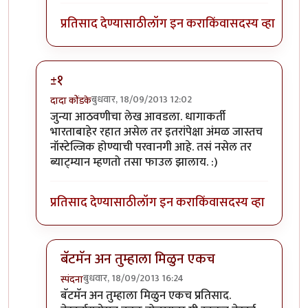
प्रतिसाद देण्यासाठी
लॉग इन करा
किंवा
सदस्य व्हा
±१
बुधवार, 18/09/2013 12:02
दादा कोंडके
In reply to
लेख मस्त नॉस्टॅल्जिक. पण
by
बॅटमॅन
जुन्या आठवणीचा लेख आवडला. धागाकर्ती
भारताबाहेर रहात असेल तर इतरांपेक्षा अंमळ जास्तच
नॉस्टेल्जिक होण्याची परवानगी आहे. तसं नसेल तर
ब्याट्म्यान म्हणतो तसा फाउल झालाय. :)
प्रतिसाद देण्यासाठी
लॉग इन करा
किंवा
सदस्य व्हा
बॅटमॅन अन तुम्हाला मिळुन एकच
बुधवार, 18/09/2013 16:24
स्पंदना
In reply to
±१
by
दादा कोंडके
बॅटमॅन अन तुम्हाला मिळुन एकच प्रतिसाद.