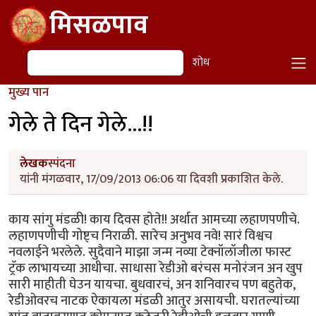
Skip to main content
मिसळपाव
शोध
शोध
मुख्य पान
गेले ते दिन गेले...!!
लेखक
स्पंदना
यांनी मंगळवार, 17/09/2013 06:06 या दिवशी प्रकाशित केले.
काय सांगु मंडळी! काय दिवस होते!! अर्थात आमच्या लहाणपणीचे.
लहाणपणीची गोष्ट्च निराळी. सारेच अनुभव नवे! सारं विश्वच
नवलाईने भरलेले. सुदैवाने माझा जन्म नव्या टेक्नॉलॉजीला फास्ट
ट्रॅक लाभायच्या आधीचा. साधासा रेडीओ बरंचस मनोरंजन अन खुप
सारी माहीती घेउन यायचा. बुधवारचं, अन शनिवारच पण बहुतेक,
रेडीओवरच नाटक ऐकायला मंडळी आतुर असायची. घरातल्यांच्या