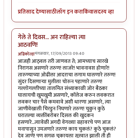
प्रतिसाद देण्यासाठी
लॉग इन करा
किंवा
सदस्य व्हा
गेले ते दिवस... अन राहिल्या त्या
आठवणि!
मंगळवार, 17/09/2013 09:40
अग्निकोल्हा
आजही आठ्वल तरी जाणवत ते; आमच्याच सारखे
निरागस असणारे तरुण! लाजरे! भावनावश होणारे!
तारुण्याच्या ओढीला आदराचा लगाम घालणारे तरुण!
सुंदर दिसणार्‍या मुलीला चोरुन पहाणारे तरुण!
गल्लोगल्लीच्या तालमित संध्याकाळी जोर बैठका
घालायची खुमखुमी असणारे, कॉलेज करुन लवकरात
लवकर चार पैसे कमवावे अशी धारणा असणारे, त्या
जाणीवेखाली चिरडुन निघणारे तरुण! चुकुन कुठे
घरातल्या व्यक्तींबरोबर दिसल की खुदकन
हसणारे...त्यावेळी अगदी वेगळ्या ग्रहावरचे पण आज
मनापासुन उमजणारे तरुण! काय चुकलं? कुठे चुकलं?
देव जाणे! पण सगळ चुकायला सुरवात झाली ती ही