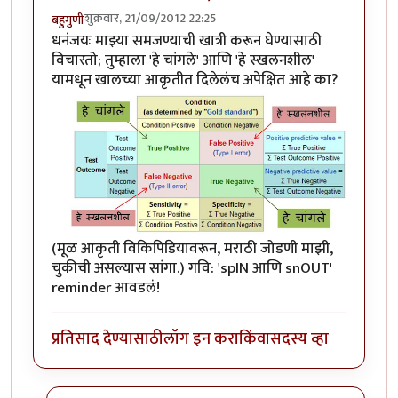
शुक्रवार, 21/09/2012 22:25
बहुगुणी
धनंजयः माझ्या समजण्याची खात्री करून घेण्यासाठी
विचारतो; तुम्हाला 'हे चांगले' आणि 'हे स्खलनशील'
यामधून खालच्या आकृतीत दिलेलंच अपेक्षित आहे का?
(मूळ आकृती विकिपिडियावरून, मराठी जोडणी माझी,
चुकीची असल्यास सांगा.) गवि: 'spIN आणि snOUT'
reminder आवडलं!
प्रतिसाद देण्यासाठी
लॉग इन करा
किंवा
सदस्य व्हा