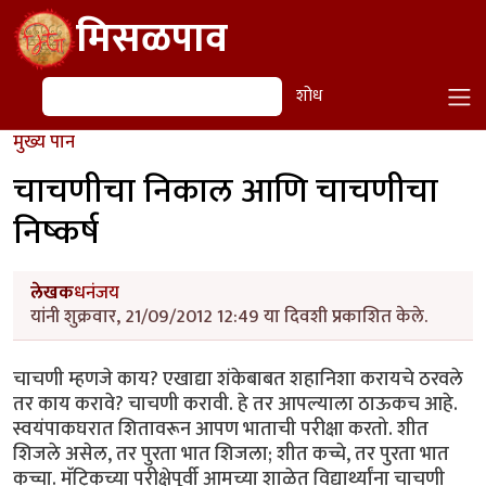
Skip to main content
मिसळपाव
शोध
शोध
मुख्य पान
चाचणीचा निकाल आणि चाचणीचा
निष्कर्ष
लेखक
धनंजय
यांनी शुक्रवार, 21/09/2012 12:49 या दिवशी प्रकाशित केले.
चाचणी म्हणजे काय? एखाद्या शंकेबाबत शहानिशा करायचे ठरवले
तर काय करावे? चाचणी करावी. हे तर आपल्याला ठाऊकच आहे.
स्वयंपाकघरात शितावरून आपण भाताची परीक्षा करतो. शीत
शिजले असेल, तर पुरता भात शिजला; शीत कच्चे, तर पुरता भात
कच्चा. मॅट्रिकच्या परीक्षेपूर्वी आमच्या शाळेत विद्यार्थ्यांना चाचणी