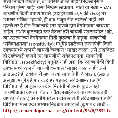
असा निष्कर्ष लावतात, वा "साखर जास्त नाही" निकलानुसार
"निचरा पुरेसा आहे" असा निष्कर्ष लावतात. आता या नव्या HbA1c
चाचणीत किती प्रमाण असले (उदाहरणार्थ >६.५ की >७.०) तर
"साखर अधिक" म्हणावे, ही बाब अजून नीट ठरलेली नाही. खरे
म्हटले तर हे दोन निकालाचे स्तर म्हणजे दोन वेगवेगळ्या चाचण्या
आहेत. अर्थात कुठलाही स्तर घेतला तरी चाचणी स्खलनशील आहे,
त्या स्खलनाच्या वेगवेगळ्या मिती कुठल्या ते पाहूया. चाचणीची
"संवेदनक्षमता" (sensitivity): मधुमेह झालेल्या रुग्णांपैकी किती
टक्क्यांमध्ये रक्ताची चाचणी केल्यास "साखर जास्त" असे आढळेल?
ही टक्केवारी म्हणजे त्या चाचणीची संवेदनक्षमता. चाचणीची
विशिष्टता : (specificity) मधुमेह नाही अशा बिगररुग्णांपैकी किती
टक्क्यांमध्ये रक्ताची चाचणी केल्यास "साखर जास्त नाही" असे
आढळेल? ही टक्केवारी म्हणजे त्या चाचणीची विशिष्टता. (लक्षात
असू द्या, मधुमेह हे फक्त उदाहरण झाले. संवेदनक्षमता आणि
विशिष्टता ही अचूकतेच्या दोन मितींची मोजमापे कुठल्याही
चाचणीबाबत वापरता येतात - वैद्यकाबाहेरच्या चाचण्यांबाबतही
वापरता येतात.) वर सांगितलेल्या दोन स्तरांची संवेदनक्षमता आणि
विशिष्टता मला एका अभ्यासनिबंधांत सापडली (कुमार व साथी :
http://jcem.endojournals.org/content/95/6/2832.full
)