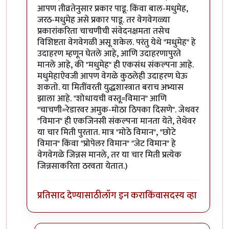
आपण तीव्रतेनुसार प्रकार पाडू. किंवा बाल-मधुमेह,
जरठ-मधुमेह असे प्रकार पाडू. तर वेगवेगळ्या
प्रकारांकरिता चाचणीची संवेदनक्षमता तसेच
विशिष्टता वेगवेगळी असू शकेल. परंतु येथे "मधुमेह" हे
उदाहरण म्हणून घेतले आहे, आणि उदाहरणापुरते
मानले आहे, की "मधुमेह" ही एकसंध संकल्पना आहे.
मधुमेहाऐवजी आपण वेगळे कुठलेही उदाहरण घेऊ
शकतो. या मितींवरती युद्धशास्त्रात बराच अभ्यास
झाला आहे. "शोधायची वस्तू=विमान" आणि
"चाचणी=रेडारवर अमुक-मोठा ठिपका दिसणे". जेथवर
"विमान" ही एकजिनसी संकल्पना मानता येते, तेथेवर
या चार मिती पुरतात. मात्र "मोठे विमान", "छोटे
विमान" किंवा "प्रोपेलर विमान" "जेट विमान" हे
वेगवेगळे जिन्नस मानले, तर या चार मिती प्रत्येक
जिन्नसाकरिता ठरवता येतात.)
प्रतिसाद देण्यासाठी
लॉग इन करा
किंवा
सदस्य व्हा