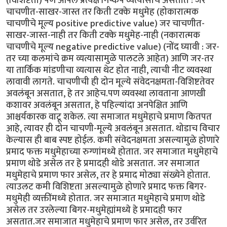
(विशिष्टता) पण आपले प्रत्यक्ष निष्कर्ष व्यत्यासाचे असतात : जर
चाचणीत-साखर-जास्त तर किती टक्के मधुमेह (होकारात्मक
चाचणीचे मूल्य positive predictive value) जर चाचणीत-
साखर-जास्त-नाही तर किती टक्के मधुमेह-नाही (नकारात्मक
चाचणीचे मूल्य negative predictive value) (नोंद घ्यावी : जर-
तर च्या कलमांचे क्रम व्यत्यासामुळे पालटले आहेत) आणि जर-तर
या तार्किक मांडणीचा व्यत्यास थेट होत नाही, त्याची नीट व्यवस्था
लावावी लागते. चाचणीची ही दोन मूल्ये संवेदनक्षमता-विशिष्टतेवर
अवलंबून असतात, हे तर आहेच.पण व्यवस्था लावताना आणखी
कशावर अवलंबून असतात, हे पहिल्यांदा अनपेक्षित आणि
आश्चर्यकारक वाटू शकेल. त्या समाजात मधुमेहाचे प्रमाण कितपत
आहे, त्यावर ही दोन चाचणी-मूल्ये अवलंबून असतात. थोडाच विचार
केल्यास ही बाब स्पष्ट होईल. कमी संवेदनक्षमता असल्यामुळे होणारे
प्रमाद फक्त मधुमेहाच्या रुग्णांमध्ये होतात. जर समाजात मधुमेहाचे
प्रमाण थोडे असेल तर हे प्रमादही थोडे असतात. जर समाजात
मधुमेहाचे प्रमाण फार असेल, तर हे प्रमाद मोठ्या संख्येने होतात.
त्याउलट कमी विशिष्टता असल्यामुळे होणारे प्रमाद फक्त बिगर-
मधुमेही व्यक्तींमध्ये होतात. जर समाजात मधुमेहाचे प्रमाण थोडे
असेल तर उरलेल्या बिगर-मधुमेह्यांमध्ये हे प्रमादही फार
असतात.जर समाजात मधुमेहाचे प्रमाण फार असेल, तर उर्वरित