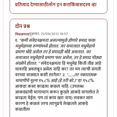
प्रतिसाद देण्यासाठी
लॉग इन करा
किंवा
सदस्य व्हा
दोन प्रश्न
शुक्रवार, 21/09/2012 16:57
मिसळपाव
१.
"कमी संवेदनक्षमता असल्यामुळे होणारे प्रमाद फक्त
मधुमेहाच्या रुग्णांमध्ये होतात. जर समाजात मधुमेहाचे
प्रमाण थोडे असेल तर हे प्रमादही थोडे असतात. जर
समाजात मधुमेहाचे प्रमाण फार असेल, तर हे प्रमाद मोठ्या
संख्येने होतात. "
संवेदनक्षमता हि मधुमेह किती तीव्र आहे
यावरहि अवलंबून असेल नाहि का? तर मग त्याची संगती
वरच्या वाक्यात कशी लागेल? २.
"......तर नकारात्मक
चाचणीचे मूल्य ९५.८% आहे (हे तरी बरे.)"
हा ९५.८%
आकडा कसा काढला कळलं नाहि. (उपलब्ध
आकड्यांची भागाभाग करून कुठले आकडे वापरलेत ते
काढता येईल. पण तां कांय खरा नाय) लवकर सांग
कारण हे कळलं तरच त्यापुढचे लेखातले आकडे
कळतील!