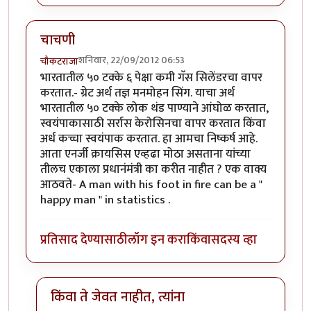
चाचणी
शनिवार, 22/09/2012 06:53
चौकटराजा
भारतातील ५० टक्के ६ पेक्षा कमी गॅस सिलेंडरचा वापर
करतात.- ग्रेट अर्थ तज्ञ मनमोहन सिंग. याचा अर्थ
भारतातील ५० टक्के लोक थंड पाण्याने आंघोळ करतात,
स्वयंपाकासाठी सर्रास केरोसिनचा वापर करतात किंवा
अर्ध कच्चा स्वयंपाक करतात. हा आमचा निष्कर्ष आहे.
आता एनर्जी क्रायसिस एव्हढा मोठा असताना यांच्या
तीलच एकाला प्रधानंमंत्री का करीत नाहीत ? एक वाक्य
आठवते- A man with his foot in fire can be a "
happy man " in statistics .
प्रतिसाद देण्यासाठी
लॉग इन करा
किंवा
सदस्य व्हा
किंवा ते जेवत नाहीत, त्यांना