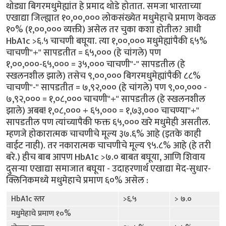
थोड्या बिगरमधुमेह्यांत हे प्रमाद थोडे होतात. समजा भारताच्या
एखाद्या जिल्ह्यात १०,००,००० लोकसंख्येत मधुमेहाचे प्रमाण केवळ
१०% (१,००,००० व्यक्ती) असेल तर चुका कशा होतील? आधी
HbA1c >६.५ चाचणी बघूया. त्या १,००,००० मधुमेह्यांपैकी ६५%
चाचणी"+" सापडतीत = ६५,००० (हे चांगले) पण
१,००,०००-६५,००० = ३५,००० चाचणी"-" सापडतील (हे
स्खलनशील झाले) तसेच ९,००,००० बिगरमधुमेह्यांपैकी ८८%
चाचणी"-" सापडतीत = ७,९२,००० (हे चांगले) पण ९,००,००० -
७,९२,००० = १,०८,००० चाचणी"+" सापडतील (हे स्खलनशील
झाले) अबब! १,०८,००० + ६५,००० = १,७३,००० चाचण्या"+"
सापडतील पण त्यांच्यापैकी फक्त ६५,००० खरे मधुमेही असतील.
म्हणजे होकारात्मक चाचणीचे मूल्य ३७.६% आहे (इतके काही
वाईट नाही). तर नकारात्मक चाचणीचे मूल्य ९५.८% आहे (हे तरी
बरे.) हीच बाब आपण HbA1c >७.० बाबत बघूया, आणि शिवाय
दुसर्‍या एखाद्या समाजात बघूया - उदाहरणार्थ एखाद्या मेद-सुधार-
क्लिनिकमध्ये मधुमेहाचे प्रमाण ६०% असेल :
HbA1c स्तर
>६.५
> ७.०
मधुमेहाचे प्रमाण १०%