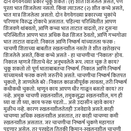
दोन वेगवेगळ्या प्रकारे चुकू शकते : (१) शीत शिजलेले असते, पण
पुरता भात शिजलेला नसतो. किंवा त्याउलट (२) शीत कच्चे असते,
भात मात्र शिजलेला असतो. दोन वेगवेगळ्या प्रकारच्या चुकांचे
परिणाम विरुद्ध टोकाचे असतात. पहिल्या परिस्थितीत आपण
शिजवणे थांबवतो, आणि कच्चा भात ताटात वाढतो, तर दुसर्‍या
परिस्थितीत आपण भात अधिक वेळ शिजत ठेवतो, आणि गच्चगोळा
भात ताटात वाढतो. निकाल आणि निष्कर्ष यांच्यातला फरक :
चाचणी शिताच्या बाबतीत स्खलनशील नसते! ते शीत खरोखरच
शिजलेले असते, किंवा कच्चे असते - हा चाचणीचा "निकाल" होय.
निकाल म्हणजे शिताचे थेट अनुभवलेले रूप. त्यात चूक ते काय?
चुकू शकतो तो पूर्ण भाताबाबतचा निष्कर्ष. निकाल आणि निष्कर्ष
यांच्यामध्ये फरक करणे जरुरीचे असते. चाचणीचा निष्कर्ष कितपत
चुकतो, हे जाणलेले बरे : निकाल काळजीपूर्वक लावला, तरी निष्कर्ष
कधीकधी चुकतो. म्हणून काय आपण धीर गाळून बसतो काय? तर
नव्हे. अमुक चाचणी स्खलनशील, तमुकसुद्धा स्खलनशील, मग ही
घ्या वा ती घ्या, काय फरक पडतो... असे उदासीन व्हावे काय?
मुळीच नव्हे. कारण स्खलनशीलतेतही उजवेडावे असते.काही
चाचण्या अधिक स्खलनशील असतात, तर काही चाचण्या कमी
स्खलनशील असतात. जर चाचणीचा निष्कर्ष चुकणे महागात
पडणार असेल, तर परवडेल तितकी किमान-स्खलनशील चाचणी