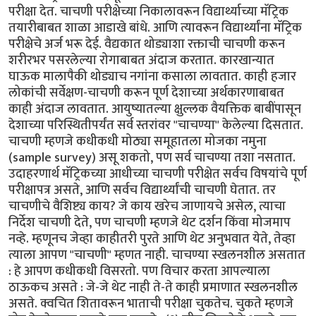
परीक्षा देत. चाचणी परीक्षेच्या निकालावरून विद्यार्थ्याच्या मॅट्रिक
तयारीबाबत शाळा आडाखे बांधे. आणि त्यावरून विद्यार्थ्यांना मॅट्रिक
परीक्षेचे अर्ज भरू देई. वैद्यकात थोड्याशा रक्ताची चाचणी करून
शरीरभर पसरलेल्या रोगाबाबत अंदाज करतात. कारखान्यात
घाऊक मालापैकी थोड्याच नगांना कसाला लावतात. काही हजार
लोकांची सर्वेक्षण-चाचणी करून पूर्ण देशाच्या अर्थकारणाबाबत
काही अंदाज लावतात. आयुष्यातल्या क्षुल्लक वैयक्तिक बाबींपासून
देशाच्या परिस्थितीपर्यंत सर्व स्तरांवर "चाचण्या" केलेल्या दिसतात.
चाचणी म्हणजे कधीकधी मोठ्या समूहातला मोजका नमुना
(sample survey) असू शकतो, पण सर्व चाचण्या तशा नसतात.
उदाहरणार्थ मॅट्रिकच्या आधीच्या चाचणी परीक्षेत सर्वच विषयांचे पूर्ण
परीक्षापत्र असते, आणि सर्वच विद्यार्थ्यांची चाचणी घेतात. तर
चाचणीचे वैशिष्ट्य काय? जे काय खरेच जाणायचे असेल, त्याचा
निर्देश चाचणी देते, पण चाचणी म्हणजे थेट दर्शन किंवा मोजमाप
नव्हे. म्हणूनच जेव्हा काहीतरी पुरते आणि थेट अनुभवात येते, तेव्हा
त्याला आपण "चाचणी" म्हणत नाही. चाचण्या स्खलनशील असतात
: हे आपण कधीकधी विसरतो. पण विचार करता आपल्याला
ठाऊकच असते : जे-जे थेट नाही ते-ते काही प्रमाणात स्खलनशील
असते. क्वचित शितावरून भाताची परीक्षा चुकतेच. चुकते म्हणजे