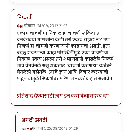
निष्कर्ष
सोमवार, 24/09/2012 21:13
पैसा
एकाच चाचणीचा निकाल हा चाचणी २ किंवा ३
वेगवेगळ्या माणसांनी केली तरी एकच राहील ना? पण
निष्कर्ष हा चाचणी करणार्‍यांनी काढायचा असतो. इतर
बदलू शकणार्‍या काही परिस्थितींमुळे एका चाचणीचा
निकाल एकच असला तरी २ माणसांनी काढलेले निष्कर्ष
मात्र वेगवेगळे असू शकतील. चाचणी करणार्‍या व्यक्तीने
घेतलेली गृहीतके, त्याचे ज्ञान आणि विचार करण्याची
पद्धत यामुळे निष्कर्षांवर परिणाम नक्कीच होत असावेत.
प्रतिसाद देण्यासाठी
लॉग इन करा
किंवा
सदस्य व्हा
अगदी अगदी
मंगळवार, 25/09/2012 01:29
धनंजय