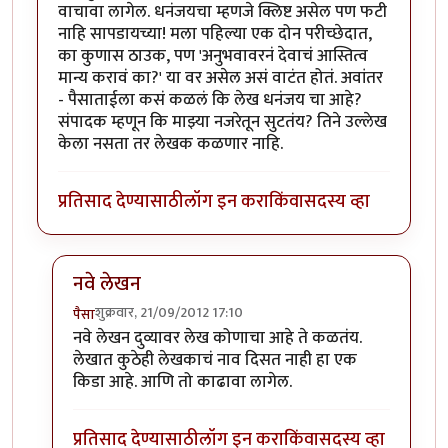
वाचावा लागेल. धनंजयचा म्हणजे क्लिष्ट असेल पण फटी
नाहि सापडायच्या! मला पहिल्या एक दोन परीच्छेदात,
का कुणास ठाउक, पण 'अनुभवावरनं देवाचं आस्तित्व
मान्य करावं का?' या वर असेल असं वाटंत होतं. अवांतर
- पैसाताईला कसं कळलं कि लेख धनंजय चा आहे?
संपादक म्हणून कि माझ्या नजरेतून सुटतंय? तिने उल्लेख
केला नसता तर लेखक कळणार नाहि.
प्रतिसाद देण्यासाठी
लॉग इन करा
किंवा
सदस्य व्हा
नवे लेखन
शुक्रवार, 21/09/2012 17:10
पैसा
In reply to
लेख वाचून वाटलं कि
by
मिसळपाव
नवे लेखन दुव्यावर लेख कोणाचा आहे ते कळतंय.
लेखात कुठेही लेखकाचं नाव दिसत नाही हा एक
किडा आहे. आणि तो काढावा लागेल.
प्रतिसाद देण्यासाठी
लॉग इन करा
किंवा
सदस्य व्हा