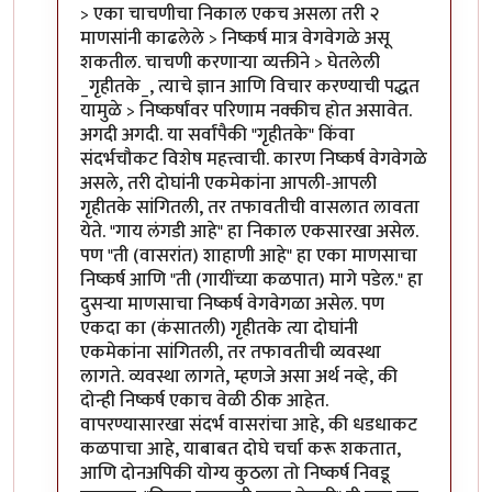
In reply to
निष्कर्ष
by
पैसा
> एका चाचणीचा निकाल एकच असला तरी २
माणसांनी काढलेले > निष्कर्ष मात्र वेगवेगळे असू
शकतील. चाचणी करणार्‍या व्यक्तीने > घेतलेली
_गृहीतके_, त्याचे ज्ञान आणि विचार करण्याची पद्धत
यामुळे > निष्कर्षांवर परिणाम नक्कीच होत असावेत.
अगदी अगदी. या सर्वांपैकी "गृहीतके" किंवा
संदर्भचौकट विशेष महत्त्वाची. कारण निष्कर्ष वेगवेगळे
असले, तरी दोघांनी एकमेकांना आपली-आपली
गृहीतके सांगितली, तर तफावतीची वासलात लावता
येते. "गाय लंगडी आहे" हा निकाल एकसारखा असेल.
पण "ती (वासरांत) शाहाणी आहे" हा एका माणसाचा
निष्कर्ष आणि "ती (गायींच्या कळपात) मागे पडेल." हा
दुसर्‍या माणसाचा निष्कर्ष वेगवेगळा असेल. पण
एकदा का (कंसातली) गृहीतके त्या दोघांनी
एकमेकांना सांगितली, तर तफावतीची व्यवस्था
लागते. व्यवस्था लागते, म्हणजे असा अर्थ नव्हे, की
दोन्ही निष्कर्ष एकाच वेळी ठीक आहेत.
वापरण्यासारखा संदर्भ वासरांचा आहे, की धडधाकट
कळपाचा आहे, याबाबत दोघे चर्चा करू शकतात,
आणि दोनअपिकी योग्य कुठला तो निष्कर्ष निवडू