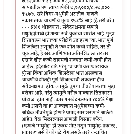
७,९२,००० + ३५,००० = ८,२७,००० चाचण्या"-"
सापडतील पण त्यांच्यापैकी ७,९२,०००/८,२७,००० =
९५.७% खरे बिगर-मधुमेही असतील. म्हणजे
नकारात्मक चाचणीचे मूल्य ९५.८% आहे (हे तरी बरे.)
- - - प्रश्न १ थोडक्यात : संवेदनक्षमता म्हणजे
मधुमेह्यांमध्ये होणार्‍या सर्व चुकांचा सारांश आहे. पुन्हा
शितावरून भाताच्या परीक्षेचे उदाहरण घ्या. भात पूर्ण
शिजलेला असूनही ते एक शीत कच्चे राहिले, तर ती
चूक आहे, हे खरे. आणि भात अति-शिजला तर तर
एखादे शीत कच्चे राहायची शक्यता कमी-कमी होत
जाईल, हेदेखील खरे. परंतु "चाचणी करण्यालायक
पुरेसा किंवा अधिक शिजलेला भात असल्यास
चाचणीचे शीतही पूर्ण शिजल्याची शक्यता" हीच
संवेदनक्षमता होय. त्यामुळे तुमचा तीव्रतेबाबतचा मुद्दा
बरोबर आहे, परंतु त्यामुळे वरील वाक्यात तितकासा
घोटाळा होत नाही. कारण संवेदनक्षमता १००% पेक्षा
कमी असणे या हा आकड्यात मधुमेहाच्या कमी-
अधिक तीव्रतेमुळे होणारे प्रमाद सारांशरूपाने आलेले
आहेत. वेळ मिळाल्यास आणखी विस्तार करेन.
(म्हणजे "मधुमेह" ही एकच गोष्ट नसून "मधुमेह-प्रकार१,
प्रकार२" असे वेगवेगळे रोग असले तर? कदाचित