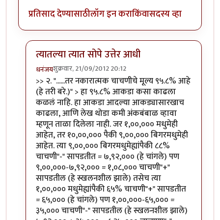
प्रतिसाद देण्यासाठी
लॉग इन करा
किंवा
सदस्य व्हा
त्यातल्या त्यात सोपे उत्तेर आधी
शुक्रवार, 21/09/2012 20:12
धनंजय
In reply to
दोन प्रश्न
by
मिसळपाव
>> २. "......तर नकारात्मक चाचणीचे मूल्य ९५.८% आहे
(हे तरी बरे.)" > हा ९५.८% आकडा कसा काढला
कळलं नाहि. हा आकडा आदल्या आकड्यासारखाच
काढला, आणि लेख थोडा कमी अंकबंबाळ व्हावा
म्हणून ताळा दिलेला नाही. जर १,००,००० मधुमेही
आहेत, तर १०,००,००० पैकी ९,००,००० बिगरमधुमेही
आहेत. त्या ९,००,००० बिगरमधुमेह्यांपैकी ८८%
चाचणी"-" सापडतीत = ७,९२,००० (हे चांगले) पण
९,००,०००-७,९२,००० = १,०८,००० चाचणी"+"
सापडतील (हे स्खलनशील झाले) तसेच त्या
१,००,००० मधुमेह्यांपैकी ६५% चाचणी"+" सापडतीत
= ६५,००० (हे चांगले) पण १,००,०००-६५,००० =
३५,००० चाचणी"-" सापडतील (हे स्खलनशील झाले)