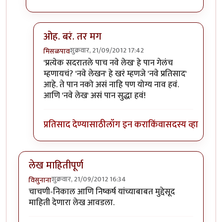
ओह. बरं. तर मग
शुक्रवार, 21/09/2012 17:42
मिसळपाव
In reply to
नवे लेखन
by
पैसा
'प्रत्येक सदरातले पाच नवे लेख' हे पान गेलंच
म्हणायचं? 'नवे लेखन' हे खरं म्हणजे 'नवे प्रतिसाद'
आहे. ते पान नको असं नाहि पण योग्य नाव हवं.
आणि 'नवे लेख' असं पान सुद्धा हवं!
प्रतिसाद देण्यासाठी
लॉग इन करा
किंवा
सदस्य व्हा
लेख माहितीपूर्ण
शुक्रवार, 21/09/2012 16:34
विसुनाना
चाचणी-निकाल आणि निष्कर्ष यांच्याबाबत मुद्देसूद
माहिती देणारा लेख आवडला.