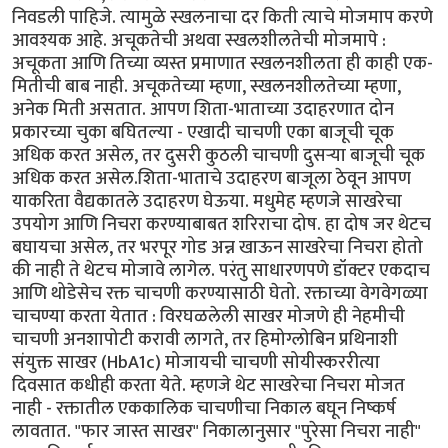
निवडली पाहिजे. त्यामुळे स्खलनाचा दर किती त्याचे मोजमाप करणे
आवश्यक आहे. अचूकतेची अथवा स्खलशीलतेची मोजमापे :
अचूकता आणि तिच्या व्यस्त प्रमाणात स्खलनशीलता ही काही एक-
मितीची बाब नाही. अचूकतेच्या म्हणा, स्खलनशीलतेच्या म्हणा,
अनेक मिती असतात. आपण शिता-भाताच्या उदाहरणात दोन
प्रकारच्या चुका बघितल्या - एखादी चाचणी एका बाजूची चूक
अधिक करत असेल, तर दुसरी कुठली चाचणी दुसर्‍या बाजूची चूक
अधिक करत असेल.शिता-भाताचे उदाहरण बाजूला ठेवून आपण
याकरिता वैद्यकातले उदाहरण घेऊया. मधुमेह म्हणजे साखरेचा
उपयोग आणि निचरा करण्याबाबत शरिराचा दोष. हा दोष जर थेटच
बघायचा असेल, तर भरपूर गोड अन्न खाऊन साखरेचा निचरा होतो
की नाही ते थेटच मोजावे लागेल. परंतु साधारणपणे डॉक्टर एकदाच
आणि थोडेसेच रक्त चाचणी करण्यासाठी घेतो. रक्ताच्या वेगवेगळ्या
चाचण्या करता येतात : विरघळलेली साखर मोजणे ही नेहमीची
चाचणी अनशापोटी करावी लागते, तर हिमोग्लोबिन प्रथिनाशी
संयुक्त साखर (HbA1c) मोजायची चाचणी सोयीस्कररीत्या
दिवसात कधीही करता येते. म्हणजे थेट साखरेचा निचरा मोजत
नाही - रक्तातील एककालिक चाचणीचा निकाल बघून निष्कर्ष
लावतात. "फार जास्त साखर" निकालानुसार "पुरेसा निचरा नाही"