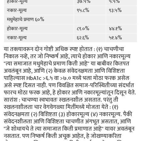
होकार-मूल्य
३७.५%
५.५%
नकार-मूल्य
९५.८%
९३.५%
मधुमेहाचे प्रमाण ६०%
होकार-मूल्य
८९.०%
४४.१%
नकार-मूल्य
६२.६%
५१.४%
या तक्त्यावरून दोन गोष्टी अधिक स्पष्ट होतात : (१) चाचणीचा
निकाल नव्हे, तर जो निष्कर्ष आहे, त्याचे होकार आणि नकारमूल्य
"त्या समाजात मधुमेहाचे प्रमाण किती आहे" या बाबीवर कितपत
अवलंबून आहे, आणि (२) केवळ संवेदनक्षमता आणि विशिष्टता
पाहिल्यास HbA1c >६.५ वा >७.० मध्ये भला मोठा फरक असेल
असे स्पष्ट दिसत नाही. पण विवक्षित समाज-परिस्थितीच्या संदर्भात
फारच मोठा फरक आहे, हे होकार आणि नकारमूल्यांतून दिसून येते.
सारांश : चाचण्या स्वभावतः स्खलनशील असतात. परंतु ती
स्खलनशीलता चार वेगवेगळ्या मितींमध्ये मोजता येते : (१)
संवेदनक्षमता (२) विशिष्टता (३) होकारमूल्य (४) नकारमूल्य. पैकी
संवेदनशीलता आणि विशिष्टता चाचणीत अंगभूत असतात, आणि
"जे शोधायचे ते त्या समाजात किती प्रमाणात आहे" यावर अवलंबून
नसतात. पण निष्कर्ष किती अचूक आहेत, हे जोखण्याकरिता