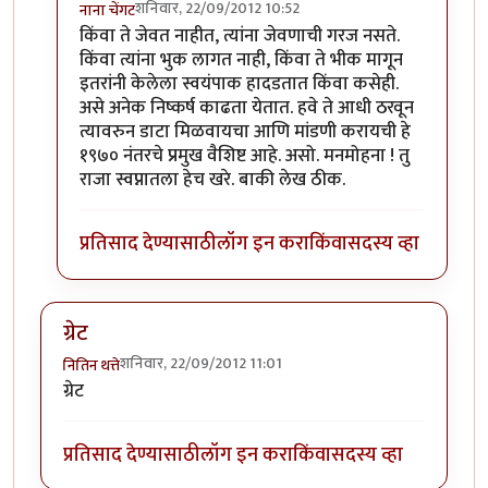
शनिवार, 22/09/2012 10:52
नाना चेंगट
In reply to
चाचणी
by
चौकटराजा
किंवा ते जेवत नाहीत, त्यांना जेवणाची गरज नसते.
किंवा त्यांना भुक लागत नाही, किंवा ते भीक मागून
इतरांनी केलेला स्वयंपाक हादडतात किंवा कसेही.
असे अनेक निष्कर्ष काढता येतात. हवे ते आधी ठरवून
त्यावरुन डाटा मिळवायचा आणि मांडणी करायची हे
१९७० नंतरचे प्रमुख वैशिष्ट आहे. असो. मनमोहना ! तु
राजा स्वप्नातला हेच खरे. बाकी लेख ठीक.
प्रतिसाद देण्यासाठी
लॉग इन करा
किंवा
सदस्य व्हा
ग्रेट
शनिवार, 22/09/2012 11:01
नितिन थत्ते
ग्रेट
प्रतिसाद देण्यासाठी
लॉग इन करा
किंवा
सदस्य व्हा