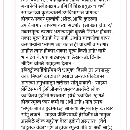
बर्‍यापैकी संवेदनक्षम आणि विशिष्टतायुक्त चाचणी
समाजाच्या कुठल्यातरी उपविभागात चांगल्या
होकार/नकार मूल्यांची असेल. आणि कुठल्या
उपविभागात वापरणार त्या संदर्भात (सापेक्ष) होकार/
नकारमूल्य ठरणार असल्यामुळे कुठले निरपेक्ष होकार-
नकार मूल्य देताही येत नाही. अर्थात चाचणीचा वापर
करणार्‍यांनी "आपण ज्या गटात ही चाचणी वापरणार
आहोत त्यात होकार/नकार मूल्य किती आहे" याचे
भान ठेवावे. एक पाठ्यपुस्तक लेखक डॉ. लियॉन
गॉर्डिस चांगले उदाहरण देतात :
इलेक्ट्रोकार्डियोग्रॅममध्ये "अमुक" दिसले तर त्यापासून
काय निष्कर्ष काढावा? एखादा जनरल प्रॅक्टिशनर
आपल्या अनुभवातून खरोखर सांगू शकतो : "माझ्या
प्रॅक्टिसमध्ये ईसीजीमध्ये 'अमुक' असलेले लोक
क्वचितच हृद्रोगी असतात". (येथे "क्वचित" म्हणजे
होकारमूल्य फार कमी या अर्थी आहे.) मात्र त्याच
"अमुक"बाबत हृद्रोगतज्ज्ञ आपल्या अनुभवातून खरोखर
सांगू शकते : "माझ्या प्रॅक्टिसमध्ये ईसीजीमध्ये 'अमुक'
असलेले लोक बहुतेक वेळा हृद्रोगी असतात". (येथे
"बहुतेक वेळा" म्हणजे होकारमूल्य मोठे या अर्थी आहे.)