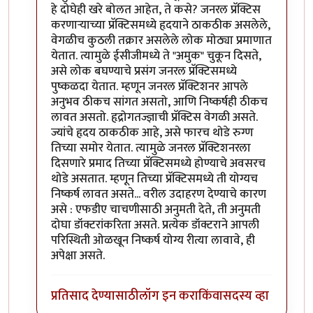
हे दोघेही खरे बोलत आहेत, ते कसे? जनरल प्रॅक्टिस
करणार्‍याच्या प्रॅक्टिसमध्ये हृदयाने ठाकठीक असलेले,
वेगळीच कुठली तक्रार असलेले लोक मोठ्या प्रमाणात
येतात. त्यामुळे ईसीजीमध्ये ते "अमुक" चुकून दिसते,
असे लोक बघण्याचे प्रसंग जनरल प्रॅक्टिसमध्ये
पुष्कळदा येतात. म्हणून जनरल प्रॅक्टिशनर आपले
अनुभव ठीकच सांगत असतो, आणि निष्कर्षही ठीकच
लावत असतो. हृद्रोगतज्ज्ञाची प्रॅक्टिस वेगळी असते.
ज्यांचे हृदय ठाकठीक आहे, असे फारच थोडे रुग्ण
तिच्या समोर येतात. त्यामुळे जनरल प्रॅक्टिशनरला
दिसणारे प्रमाद तिच्या प्रॅक्टिसमध्ये होण्याचे अवसरच
थोडे असतात. म्हणून तिच्या प्रॅक्टिसमध्ये ती योग्यच
निष्कर्ष लावत असते... वरील उदाहरण देण्याचे कारण
असे : एफडीए चाचणीसाठी अनुमती देते, ती अनुमती
दोघा डॉक्टरांकरिता असते. प्रत्येक डॉक्टराने आपली
परिस्थिती ओळखून निष्कर्ष योग्य रीत्या लावावे, ही
अपेक्षा असते.
प्रतिसाद देण्यासाठी
लॉग इन करा
किंवा
सदस्य व्हा