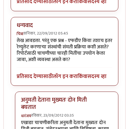
प्रतिसाद देण्यासाठी
लॉग इन करा
किंवा
सदस्य व्हा
धन्यवाद
शनिवार, 22/09/2012 05:45
चित्रा
लेख आवडला. परंतु एक प्रश्न - एफडीए किंवा तशाच इतर
रेग्युलेट करणार्‍या संस्थांची संमती प्रक्रिया कशी असते?
रिपोर्टसाठी चाचणीच्या चारही मितींचा उपयोग केला
जावा, अशी व्यवस्था असते का?
प्रतिसाद देण्यासाठी
लॉग इन करा
किंवा
सदस्य व्हा
अनुमती देताना मुख्यतः दोन मिती
बघतात
रविवार, 23/09/2012 03:35
धनंजय
In reply to
धन्यवाद
by
चित्रा
एखाद्या चाचणीकरिता अनुमती देताना मुख्यतः दोन
मिती बघतात, संवेदनक्षमता आणि विशिष्टता. कारण