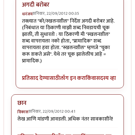
अगदी बरोबर
शनिवार, 22/09/2012 00:35
धनंजय
In reply to
सोपं करून सांगितल्याबद्दल धन्यवाद!
by
बहुगुणी
तक्त्यात "बरे/स्खलनशील" निर्देश अगदी बरोबर आहे.
(निबंधात या ठिकाणी माझी शब्द निवडायची चूक
झाली, ती सुधारतो : या ठिकाणी मी "स्खलनशील"
शब्द वापरायला नको होता, "प्रामादिक" शब्द
वापरायला हवा होता. "स्खलनशील" म्हणजे "चुका
करू शकते असे". येथे तर चूक झालेलीच आहे =
प्रामादिक.)
प्रतिसाद देण्यासाठी
लॉग इन करा
किंवा
सदस्य व्हा
छान
शनिवार, 22/09/2012 00:41
विकास
लेख आणि मांडणी आवडली. अधिक नंतर सावकाशीने!