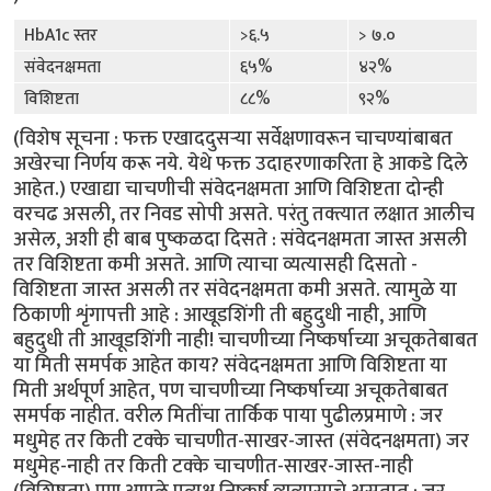
HbA1c स्तर
>६.५
> ७.०
संवेदनक्षमता
६५%
४२%
विशिष्टता
८८%
९२%
(विशेष सूचना : फक्त एखाददुसर्‍या सर्वेक्षणावरून चाचण्यांबाबत
अखेरचा निर्णय करू नये. येथे फक्त उदाहरणाकरिता हे आकडे दिले
आहेत.) एखाद्या चाचणीची संवेदनक्षमता आणि विशिष्टता दोन्ही
वरचढ असली, तर निवड सोपी असते. परंतु तक्त्यात लक्षात आलीच
असेल, अशी ही बाब पुष्कळदा दिसते : संवेदनक्षमता जास्त असली
तर विशिष्टता कमी असते. आणि त्याचा व्यत्यासही दिसतो -
विशिष्टता जास्त असली तर संवेदनक्षमता कमी असते. त्यामुळे या
ठिकाणी शृंगापत्ती आहे : आखूडशिंगी ती बहुदुधी नाही, आणि
बहुदुधी ती आखूडशिंगी नाही! चाचणीच्या निष्कर्षाच्या अचूकतेबाबत
या मिती समर्पक आहेत काय? संवेदनक्षमता आणि विशिष्टता या
मिती अर्थपूर्ण आहेत, पण चाचणीच्या निष्कर्षाच्या अचूकतेबाबत
समर्पक नाहीत. वरील मितींचा तार्किक पाया पुढीलप्रमाणे : जर
मधुमेह तर किती टक्के चाचणीत-साखर-जास्त (संवेदनक्षमता) जर
मधुमेह-नाही तर किती टक्के चाचणीत-साखर-जास्त-नाही