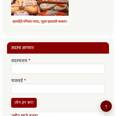
सदस्य आगमन
सदस्यनाम
पासवर्ड
लॉग इन करा
↑
नवीन खाते बनवा