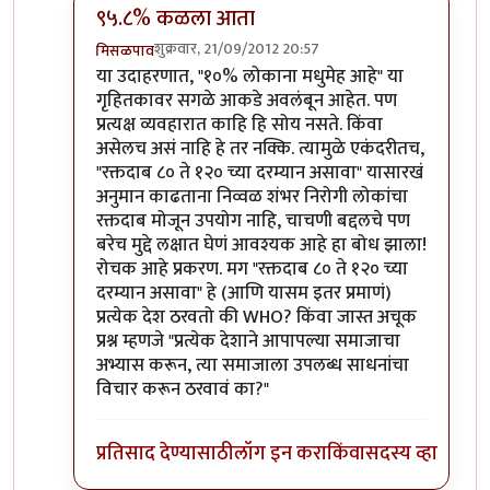
९५.८% कळला आता
शुक्रवार, 21/09/2012 20:57
मिसळपाव
In reply to
त्यातल्या त्यात सोपे उत्तेर आधी
by
धनंजय
या उदाहरणात, "१०% लोकाना मधुमेह आहे" या
गृहितकावर सगळे आकडे अवलंबून आहेत. पण
प्रत्यक्ष व्यवहारात काहि हि सोय नसते. किंवा
असेलच असं नाहि हे तर नक्कि. त्यामुळे एकंदरीतच,
"रक्तदाब ८० ते १२० च्या दरम्यान असावा" यासारखं
अनुमान काढताना निव्वळ शंभर निरोगी लोकांचा
रक्तदाब मोजून उपयोग नाहि, चाचणी बद्दलचे पण
बरेच मुद्दे लक्षात घेणं आवश्यक आहे हा बोध झाला!
रोचक आहे प्रकरण. मग "रक्तदाब ८० ते १२० च्या
दरम्यान असावा" हे (आणि यासम इतर प्रमाणं)
प्रत्येक देश ठरवतो की WHO? किंवा जास्त अचूक
प्रश्न म्हणजे "प्रत्येक देशाने आपापल्या समाजाचा
अभ्यास करून, त्या समाजाला उपलब्ध साधनांचा
विचार करून ठरवावं का?"
प्रतिसाद देण्यासाठी
लॉग इन करा
किंवा
सदस्य व्हा