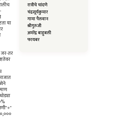
 आलीच
रात्रीचे चांदणे
-
चंद्रसूर्यकुमार
ि
गामा पैलवान
टता या
श्रीगुरुजी
जर
अमरेंद्र बाहुबली
ी
फायबर
ि जर-तर
्टतेवर
च
 समाजात
येने
रमाण
थोड्या
१०%
चणी"+"
००,०००