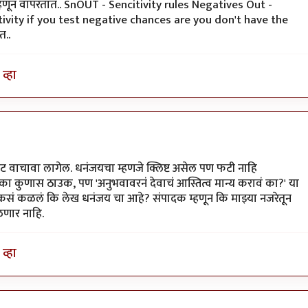
्ट म्हणून वापरतात.. SnOUT - Sencitivity rules Negatives Out -
ivity if you test negative chances are you don't have the
त..
व्हा
ट वाचावा लागेल. धनंजयचा म्हणजे क्लिष्ट असेल पण फटी नाहि
का कुणास ठाउक, पण 'अनुभवावरनं देवाचं आस्तित्व मान्य करावं का?' या
 कसं कळलं कि लेख धनंजय चा आहे? संपादक म्हणून कि माझ्या नजरेतून
णार नाहि.
व्हा