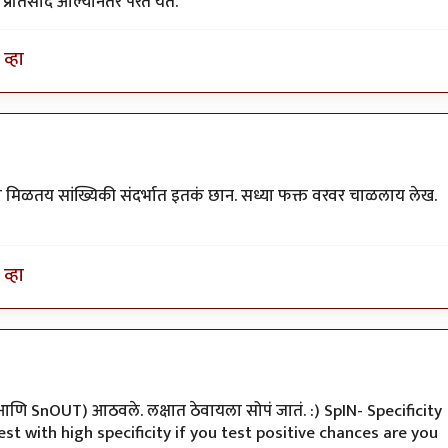
तिसाद आल्यानंतर परत येते.
व्हा
ा मिळतय सांख्यिकी संदर्भात इतकं छान. सध्या फक्त वरवर चाळलाय लेख.
व्हा
IN आणि SnOUT) आठवले. लक्षात ठेवायला सोपं जातं. :) SpIN- Specificity
est with high specificity if you test positive chances are you