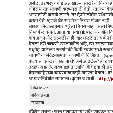
असेल, तर भरपूर गोड अन्न खाऊन साखरेचा निचरा हो
थोडेसेच रक्त चाचणी करण्यासाठी घेतो. रक्ताच्या 
अनशापोटी करावी लागते, तर हिमोग्लोबिन प्रथिना
करता येते. म्हणजे थेट साखरेचा निचरा मोजत नाही
साखर" निकालानुसार "पुरेसा निचरा नाही" असा निष्
निष्कर्ष लावतात. आता या नव्या HbA1c चाचणीत कि
बाब अजून नीट ठरलेली नाही. खरे म्हटले तर हे दोन न
घेतला तरी चाचणी स्खलनशील आहे, त्या स्खलनाच्या व
मधुमेह झालेल्या रुग्णांपैकी किती टक्क्यांमध्ये रक
चाचणीची संवेदनक्षमता. चाचणीची विशिष्टता : (speci
केल्यास "साखर जास्त नाही" असे आढळेल? ही टक्केवार
उदाहरण झाले. संवेदनक्षमता आणि विशिष्टता ही अचू
वैद्यकाबाहेरच्या चाचण्यांबाबतही वापरता येतात.) व
अभ्यासनिबंधांत सापडली (कुमार व साथी :
http://
HbA1c स्तर
संवेदनक्षमता
विशिष्टता
(विशेष सूचना : फक्त एखाददुसर्‍या सर्वेक्षणावरून 