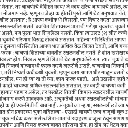
नसतात. उदाहरणार्थ मॅट्रिकच्या आधीच्या चाचणी परीक्षेत सर्वच विषय
चाचणी घेतात. तर चाचणीचे वैशिष्ट्य काय? जे काय खरेच जाणायचे असेल, त्
ा मोजमाप नव्हे. म्हणूनच जेव्हा काहीतरी पुरते आणि थेट अनुभवात येते, त
खलनशील असतात : हे आपण कधीकधी विसरतो. पण विचार करता आपल्या
त स्खलनशील असते. क्वचित शितावरून भाताची परीक्षा चुकतेच. चुकते 
ेले असते, पण पुरता भात शिजलेला नसतो. किंवा त्याउलट (२) शीत कच्चे
या चुकांचे परिणाम विरुद्ध टोकाचे असतात. पहिल्या परिस्थितीत आपण
तर दुसर्‍या परिस्थितीत आपण भात अधिक वेळ शिजत ठेवतो, आणि गच्
तला फरक : चाचणी शिताच्या बाबतीत स्खलनशील नसते! ते शीत खरोखर
िकाल" होय. निकाल म्हणजे शिताचे थेट अनुभवलेले रूप. त्यात चूक ते 
णि निष्कर्ष यांच्यामध्ये फरक करणे जरुरीचे असते. चाचणीचा निष्कर्ष
ला, तरी निष्कर्ष कधीकधी चुकतो. म्हणून काय आपण धीर गाळून बसतो
नशील, मग ही घ्या वा ती घ्या, काय फरक पडतो... असे उदासीन व्हावे
सते.काही चाचण्या अधिक स्खलनशील असतात, तर काही चाचण्या कमी
 महागात पडणार असेल, तर परवडेल तितकी किमान-स्खलनशील चाचण
ाचे मोजमाप करणे आवश्यक आहे. अचूकतेची अथवा स्खलशीलतेची मोजमाप
ी काही एक-मितीची बाब नाही. अचूकतेच्या म्हणा, स्खलनशीलतेच्या म्
 दोन प्रकारच्या चुका बघितल्या - एखादी चाचणी एका बाजूची चूक
ूची चूक अधिक करत असेल.शिता-भाताचे उदाहरण बाजूला ठेवून आपण 
चा उपयोग आणि निचरा करण्याबाबत शरिराचा दोष. हा दोष जर थेटच बघ