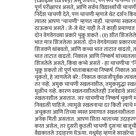
(sample survey) असू शकतो, पण सर्व चाचण्या तशा 
पूर्ण परीक्षापत्र असते, आणि सर्वच विद्यार्थ्यांची 
निर्देश चाचणी देते, पण चाचणी म्हणजे थेट दर्शन किंव
त्याला आपण "चाचणी" म्हणत नाही. चाचण्या स्
ठाऊकच असते : जे-जे थेट नाही ते-ते काही प्रमाणा
दोन वेगवेगळ्या प्रकारे चुकू शकते : (१) शीत शिजल
भात मात्र शिजलेला असतो. दोन वेगवेगळ्या प्रकारच्
शिजवणे थांबवतो, आणि कच्चा भात ताटात वाढतो, 
भात ताटात वाढतो. निकाल आणि निष्कर्ष यांच्या
शिजलेले असते, किंवा कच्चे असते - हा चाचणीचा "न
चुकू शकतो तो पूर्ण भाताबाबतचा निष्कर्ष. निकाल आ
चुकतो, हे जाणलेले बरे : निकाल काळजीपूर्वक लाव
तर नव्हे. अमुक चाचणी स्खलनशील, तमुकसुद्धा स्खल
मुळीच नव्हे. कारण स्खलनशीलतेतही उजवेडावे अ
स्खलनशील असतात. जर चाचणीचा निष्कर्ष चुकणे
निवडली पाहिजे. त्यामुळे स्खलनाचा दर किती त्य
अचूकता आणि तिच्या व्यस्त प्रमाणात स्खलनशीलता ह
अनेक मिती असतात. आपण शिता-भाताच्या उदाहरणात
करत असेल, तर दुसरी कुठली चाचणी दुसर्‍या बाज
वैद्यकातले उदाहरण घेऊया. मधुमेह म्हणजे साखरे