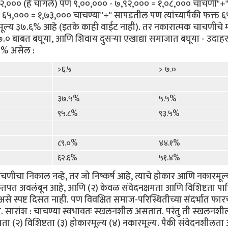
९२,००० (हे चांगले) पण ९,००,००० - ७,९२,००० = १,०८,००० चाचणी"+
६५,००० = १,७३,००० चाचण्या"+" सापडतील पण त्यांच्यापैकी फक्त 
मूल्य ३७.६% आहे (इतके काही वाईट नाही). तर नकारात्मक चाचणीचे म
० बाबत बघूया, आणि शिवाय दुसर्‍या एखाद्या समाजात बघूया - उदाहर
६०% असेल :
>६.५
> ७.०
३७.५%
५.५%
९५.८%
९३.५%
८९.०%
४४.१%
६२.६%
५१.४%
चाचणीचा निकाल नव्हे, तर जो निष्कर्ष आहे, त्याचे होकार आणि नकारमूल्य
ितपत अवलंबून आहे, आणि (२) केवळ संवेदनक्षमता आणि विशिष्टता पा
 स्पष्ट दिसत नाही. पण विवक्षित समाज-परिस्थितीच्या संदर्भात फार
ते. सारांश : चाचण्या स्वभावतः स्खलनशील असतात. परंतु ती स्खलनश
क्षमता (२) विशिष्टता (३) होकारमूल्य (४) नकारमूल्य. पैकी संवेदनशीलत