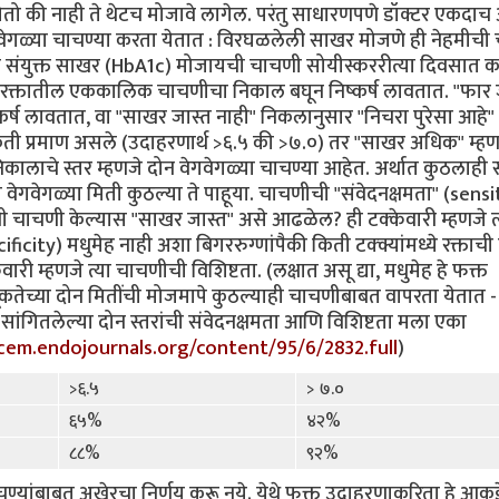
तो की नाही ते थेटच मोजावे लागेल. परंतु साधारणपणे डॉक्टर एकदा
वेगवेगळ्या चाचण्या करता येतात : विरघळलेली साखर मोजणे ही नेहमीची
शी संयुक्त साखर (HbA1c) मोजायची चाचणी सोयीस्कररीत्या दिवसात 
 - रक्तातील एककालिक चाचणीचा निकाल बघून निष्कर्ष लावतात. "फार 
कर्ष लावतात, वा "साखर जास्त नाही" निकलानुसार "निचरा पुरेसा आहे
ती प्रमाण असले (उदाहरणार्थ >६.५ की >७.०) तर "साखर अधिक" म्हणा
िकालाचे स्तर म्हणजे दोन वेगवेगळ्या चाचण्या आहेत. अर्थात कुठलाही स
ेगवेगळ्या मिती कुठल्या ते पाहूया. चाचणीची "संवेदनक्षमता" (sensit
्ताची चाचणी केल्यास "साखर जास्त" असे आढळेल? ही टक्केवारी म्हणजे त
ficity) मधुमेह नाही अशा बिगररुग्णांपैकी किती टक्क्यांमध्ये रक्ताच
ी म्हणजे त्या चाचणीची विशिष्टता. (लक्षात असू द्या, मधुमेह हे फक्त
कतेच्या दोन मितींची मोजमापे कुठल्याही चाचणीबाबत वापरता येतात -
र सांगितलेल्या दोन स्तरांची संवेदनक्षमता आणि विशिष्टता मला एका
jcem.endojournals.org/content/95/6/2832.full
)
>६.५
> ७.०
६५%
४२%
८८%
९२%
चाचण्यांबाबत अखेरचा निर्णय करू नये. येथे फक्त उदाहरणाकरिता हे आकड