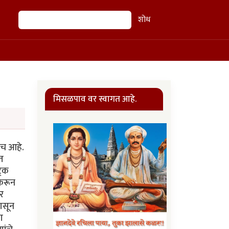
शोध
शोध
मिसळपाव वर स्वागत आहे.
कच आहे.
त
रिक
 करून
र
पासून
ा