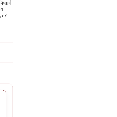
ष्कर्ष
्या
, तर