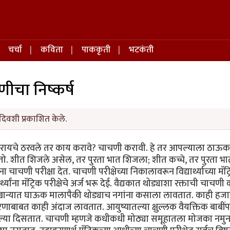
चर्चा
कविता
पाककृती
भटकंती
चा निष्कर्ष
दिवशी प्रकाशित केले.
करायचे ठरवले तर काय करावे? चाचणी करावी. हे तर आपल्याला ठाऊ
ो. शीत शिजले असेल, तर पुरता भात शिजला; शीत कच्चे, तर पुरता भा
यांना चाचणी परीक्षा देत. चाचणी परीक्षेच्या निकालावरून विद्यार्थ्याच्या मॅट्
यांना मॅट्रिक परीक्षेचे अर्ज भरू देई. वैद्यकात थोड्याशा रक्ताची चाचणी
ान्यात घाऊक मालापैकी थोड्याच नगांना कसाला लावतात. काही हजा
कारणाबाबत काही अंदाज लावतात. आयुष्यातल्या क्षुल्लक वैयक्तिक बाबीं
" केलेल्या दिसतात. चाचणी म्हणजे कधीकधी मोठ्या समूहातला मोजका नमुन