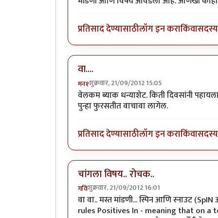
मांडणी आणि विषय आवडला आहे. आणखी काही प्र
प्रतिसाद देण्यासाठी
लॉग इन करा
किंवा
सदस्य 
वा....
शुक्रवार, 21/09/2012 15:05
मन१
वेलकम ब्याक धन्याशेट. किती दिवसांनी पहायल
पुन्हा फुरसतीत वाचावा लागेल.
प्रतिसाद देण्यासाठी
लॉग इन करा
किंवा
सदस्य 
चांगला विषय.. रोचक..
शुक्रवार, 21/09/2012 16:01
गवि
वा वा.. मस्त मांडणी... स्पिन आणि स्नाउट (Sp
rules Positives In - meaning that on a t