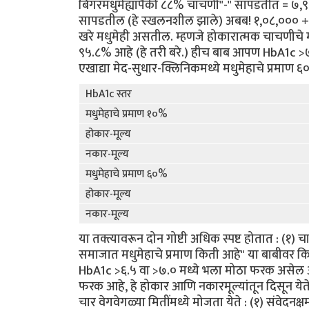
बिगरमधुमेह्यांपैकी ८८% चाचणी"-" सापडतीत = ७,
सापडतील (हे स्खलनशील झाले) अबब! १,०८,००० + 
खरे मधुमेही असतील. म्हणजे होकारात्मक चाचणीचे 
९५.८% आहे (हे तरी बरे.) हीच बाब आपण HbA1c >७.
एखाद्या मेद-सुधार-क्लिनिकमध्ये मधुमेहाचे प्रमाण 
HbA1c स्तर
मधुमेहाचे प्रमाण १०%
होकार-मूल्य
नकार-मूल्य
मधुमेहाचे प्रमाण ६०%
होकार-मूल्य
नकार-मूल्य
या तक्त्यावरून दोन गोष्टी अधिक स्पष्ट होतात : (१) 
समाजात मधुमेहाचे प्रमाण किती आहे" या बाबीवर क
HbA1c >६.५ वा >७.० मध्ये भला मोठा फरक असेल असे
फरक आहे, हे होकार आणि नकारमूल्यांतून दिसून ये
चार वेगवेगळ्या मितींमध्ये मोजता येते : (१) संवेदन