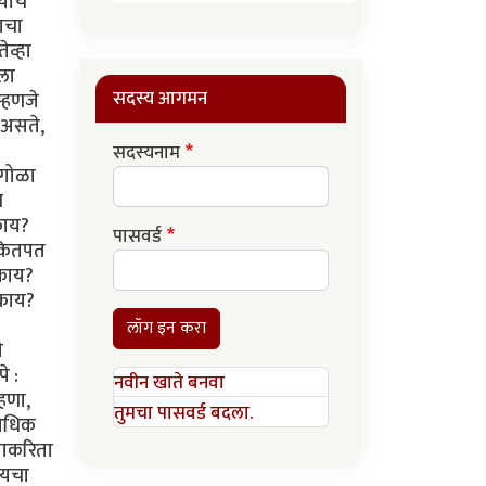
ांचे
याचा
ेव्हा
ला
सदस्य आगमन
म्हणजे
 असते,
सदस्यनाम
चगोळा
च
काय?
पासवर्ड
 कितपत
 काय?
 काय?
लॉग इन करा
ी
े :
नवीन खाते बनवा
हणा,
तुमचा पासवर्ड बदला.
 अधिक
याकरिता
ायचा