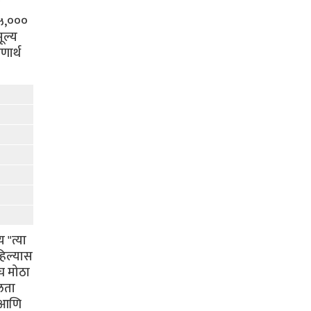
"
६५,०००
ूल्य
णार्थ
 "त्या
हिल्यास
च मोठा
ीलता
ा आणि