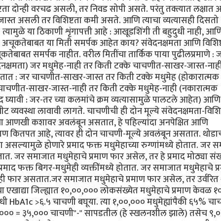
टता दोन्ही वरचढ असली, तर निवड सोपी असते. परंतु तक्त्यात लक्षात
 जास्त असली तर विशिष्टता कमी असते. आणि त्याचा व्यत्यासही दिसतो 
्यामुळे या ठिकाणी शृंगापत्ती आहे : आखूडशिंगी ती बहुदुधी नाही, आण
्या अचूकतेबाबत या मिती समर्पक आहेत काय? संवेदनक्षमता आणि विशिष्
अचूकतेबाबत समर्पक नाहीत. वरील मितींचा तार्किक पाया पुढीलप्रमाणे : 
दनक्षमता) जर मधुमेह-नाही तर किती टक्के चाचणीत-साखर-जास्त-नाह
चे असतात : जर चाचणीत-साखर-जास्त तर किती टक्के मधुमेह (होकारात्मक
चाचणीत-साखर-जास्त-नाही तर किती टक्के मधुमेह-नाही (नकारात्मक
 घ्यावी : जर-तर च्या कलमांचे क्रम व्यत्यासामुळे पालटले आहेत) आण
नीट व्यवस्था लावावी लागते. चाचणीची ही दोन मूल्ये संवेदनक्षमता-विशिष
ना आणखी कशावर अवलंबून असतात, हे पहिल्यांदा अनपेक्षित आणि
्रमाण कितपत आहे, त्यावर ही दोन चाचणी-मूल्ये अवलंबून असतात. थोडा
ा असल्यामुळे होणारे प्रमाद फक्त मधुमेहाच्या रुग्णांमध्ये होतात. जर
तात. जर समाजात मधुमेहाचे प्रमाण फार असेल, तर हे प्रमाद मोठ्या संख्
रमाद फक्त बिगर-मधुमेही व्यक्तींमध्ये होतात. जर समाजात मधुमेहाचे प्
रमादही फार असतात.जर समाजात मधुमेहाचे प्रमाण फार असेल, तर उर्वरित 
च्या एखाद्या जिल्ह्यात १०,००,००० लोकसंख्येत मधुमेहाचे प्रमाण केवळ 
ी HbA1c >६.५ चाचणी बघूया. त्या १,००,००० मधुमेह्यांपैकी ६५% चा
५,००० = ३५,००० चाचणी"-" सापडतील (हे स्खलनशील झाले) तसेच ९,