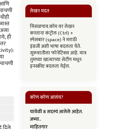
च आणि
 चाचणी
लेखन मदत
कधीही
जास्त
मिसळपाव.कॉम वर लेखन
" असा
करताना कंट्रोल (Ctrl) +
वे, ही
स्पेसबार (space) ने मराठी
्तर
इंग्रजी अशी भाषा बदलता येते.
ivity):
सुरूवातीला फोनेटिक्स आहे. मात्र
्या
तुमच्या खात्याच्या सेटींग मधून
ी चाचणी
इनस्क्रीप्ट बदलता येईल.
कोण कोण आलंय?
यावेळी 8 सदस्यं आलेले आहेत.
अभ्या..
माहितगार
े दिले