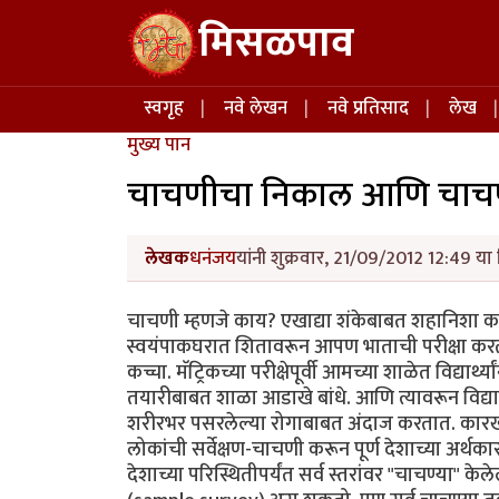
Skip to main content
मिसळपाव
Main navigation
स्वगृह
नवे लेखन
नवे प्रतिसाद
लेख
मुख्य पान
चाचणीचा निकाल आणि चाचणी
लेखक
धनंजय
यांनी शुक्रवार, 21/09/2012 12:49 या 
चाचणी म्हणजे काय? एखाद्या शंकेबाबत शहानिशा 
स्वयंपाकघरात शितावरून आपण भाताची परीक्षा करत
कच्चा. मॅट्रिकच्या परीक्षेपूर्वी आमच्या शाळेत विद्यार्थ्
तयारीबाबत शाळा आडाखे बांधे. आणि त्यावरून विद्यार्थ्
शरीरभर पसरलेल्या रोगाबाबत अंदाज करतात. कारख
लोकांची सर्वेक्षण-चाचणी करून पूर्ण देशाच्या अर्थ
देशाच्या परिस्थितीपर्यंत सर्व स्तरांवर "चाचण्या