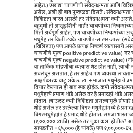
आहेत.) एखाद्या चाचणीची संवेदनक्षमता आणि विशिष्
असेल, अशी ही बाब पुष्कळदा दिसते : संवेदनक्षमता
विशिष्टता जास्त असली तर संवेदनक्षमता कमी असते. त
बहुदुधी ती आखूडशिंगी नाही! चाचणीच्या निष्कर्षाच
मिती अर्थपूर्ण आहेत, पण चाचणीच्या निष्कर्षाच्या 
मधुमेह तर किती टक्के चाचणीत-साखर-जास्त (संवे
(विशिष्टता) पण आपले प्रत्यक्ष निष्कर्ष व्यत्यासा
चाचणीचे मूल्य positive predictive value) जर 
चाचणीचे मूल्य negative predictive value) (नोंद
या तार्किक मांडणीचा व्यत्यास थेट होत नाही, त्याची 
अवलंबून असतात, हे तर आहेच.पण व्यवस्था लावता
आश्चर्यकारक वाटू शकेल. त्या समाजात मधुमेहाचे प
विचार केल्यास ही बाब स्पष्ट होईल. कमी संवेदनक्षमत
मधुमेहाचे प्रमाण थोडे असेल तर हे प्रमादही थोडे अस
होतात. त्याउलट कमी विशिष्टता असल्यामुळे होणारे प्
थोडे असेल तर उरलेल्या बिगर-मधुमेह्यांमध्ये हे प्
बिगरमधुमेह्यांत हे प्रमाद थोडे होतात. समजा भारता
(१,००,००० व्यक्ती) असेल तर चुका कशा होतील? आध
सापडतीत = ६५,००० (हे चांगले) पण १,००,०००-६