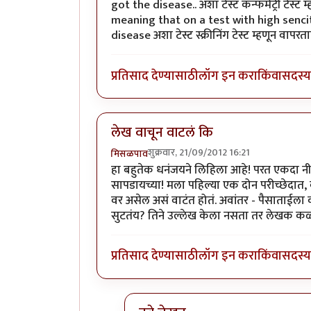
got the disease.. अशा टेस्ट कन्फर्मेट्री टेस
meaning that on a test with high sencit
disease अशा टेस्ट स्क्रीनिंग टेस्ट म्हणून वापरता
प्रतिसाद देण्यासाठी
लॉग इन करा
किंवा
सदस्य 
लेख वाचून वाटलं कि
शुक्रवार, 21/09/2012 16:21
मिसळपाव
हा बहुतेक धनंजयने लिहिला आहे! परत एकदा नी
सापडायच्या! मला पहिल्या एक दोन परीच्छेदात, 
वर असेल असं वाटंत होतं. अवांतर - पैसाताईला
सुटतंय? तिने उल्लेख केला नसता तर लेखक कळ
प्रतिसाद देण्यासाठी
लॉग इन करा
किंवा
सदस्य 