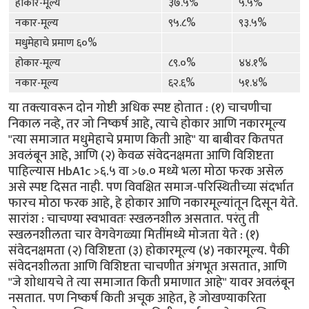
होकार-मूल्य
३७.५%
५.५%
नकार-मूल्य
९५.८%
९३.५%
मधुमेहाचे प्रमाण ६०%
होकार-मूल्य
८९.०%
४४.१%
नकार-मूल्य
६२.६%
५१.४%
या तक्त्यावरून दोन गोष्टी अधिक स्पष्ट होतात : (१) चाचणीचा
निकाल नव्हे, तर जो निष्कर्ष आहे, त्याचे होकार आणि नकारमूल्य
"त्या समाजात मधुमेहाचे प्रमाण किती आहे" या बाबीवर कितपत
अवलंबून आहे, आणि (२) केवळ संवेदनक्षमता आणि विशिष्टता
पाहिल्यास HbA1c >६.५ वा >७.० मध्ये भला मोठा फरक असेल
असे स्पष्ट दिसत नाही. पण विवक्षित समाज-परिस्थितीच्या संदर्भात
फारच मोठा फरक आहे, हे होकार आणि नकारमूल्यांतून दिसून येते.
सारांश : चाचण्या स्वभावतः स्खलनशील असतात. परंतु ती
स्खलनशीलता चार वेगवेगळ्या मितींमध्ये मोजता येते : (१)
संवेदनक्षमता (२) विशिष्टता (३) होकारमूल्य (४) नकारमूल्य. पैकी
संवेदनशीलता आणि विशिष्टता चाचणीत अंगभूत असतात, आणि
"जे शोधायचे ते त्या समाजात किती प्रमाणात आहे" यावर अवलंबून
नसतात. पण निष्कर्ष किती अचूक आहेत, हे जोखण्याकरिता