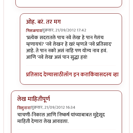
ओह. बरं. तर मग
शुक्रवार, 21/09/2012 17:42
मिसळपाव
In reply to
नवे लेखन
by
पैसा
'प्रत्येक सदरातले पाच नवे लेख' हे पान गेलंच
म्हणायचं? 'नवे लेखन' हे खरं म्हणजे 'नवे प्रतिसाद'
आहे. ते पान नको असं नाहि पण योग्य नाव हवं.
आणि 'नवे लेख' असं पान सुद्धा हवं!
प्रतिसाद देण्यासाठी
लॉग इन करा
किंवा
सदस्य व्हा
लेख माहितीपूर्ण
शुक्रवार, 21/09/2012 16:34
विसुनाना
चाचणी-निकाल आणि निष्कर्ष यांच्याबाबत मुद्देसूद
माहिती देणारा लेख आवडला.