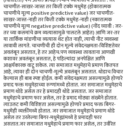
(विशिष्टता) पण आपले प्रत्यक्ष निष्कर्ष व्यत्यासाचे असतात : जर
चाचणीत-साखर-जास्त तर किती टक्के मधुमेह (होकारात्मक
चाचणीचे मूल्य positive predictive value) जर चाचणीत-
साखर-जास्त-नाही तर किती टक्के मधुमेह-नाही (नकारात्मक
चाचणीचे मूल्य negative predictive value) (नोंद घ्यावी : जर-
तर च्या कलमांचे क्रम व्यत्यासामुळे पालटले आहेत) आणि जर-तर
या तार्किक मांडणीचा व्यत्यास थेट होत नाही, त्याची नीट व्यवस्था
लावावी लागते. चाचणीची ही दोन मूल्ये संवेदनक्षमता-विशिष्टतेवर
अवलंबून असतात, हे तर आहेच.पण व्यवस्था लावताना आणखी
कशावर अवलंबून असतात, हे पहिल्यांदा अनपेक्षित आणि
आश्चर्यकारक वाटू शकेल. त्या समाजात मधुमेहाचे प्रमाण कितपत
आहे, त्यावर ही दोन चाचणी-मूल्ये अवलंबून असतात. थोडाच विचार
केल्यास ही बाब स्पष्ट होईल. कमी संवेदनक्षमता असल्यामुळे होणारे
प्रमाद फक्त मधुमेहाच्या रुग्णांमध्ये होतात. जर समाजात मधुमेहाचे
प्रमाण थोडे असेल तर हे प्रमादही थोडे असतात. जर समाजात
मधुमेहाचे प्रमाण फार असेल, तर हे प्रमाद मोठ्या संख्येने होतात.
त्याउलट कमी विशिष्टता असल्यामुळे होणारे प्रमाद फक्त बिगर-
मधुमेही व्यक्तींमध्ये होतात. जर समाजात मधुमेहाचे प्रमाण थोडे
असेल तर उरलेल्या बिगर-मधुमेह्यांमध्ये हे प्रमादही फार
असतात.जर समाजात मधुमेहाचे प्रमाण फार असेल, तर उर्वरित