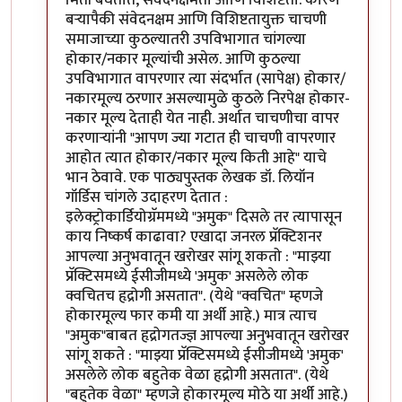
बर्‍यापैकी संवेदनक्षम आणि विशिष्टतायुक्त चाचणी
समाजाच्या कुठल्यातरी उपविभागात चांगल्या
होकार/नकार मूल्यांची असेल. आणि कुठल्या
उपविभागात वापरणार त्या संदर्भात (सापेक्ष) होकार/
नकारमूल्य ठरणार असल्यामुळे कुठले निरपेक्ष होकार-
नकार मूल्य देताही येत नाही. अर्थात चाचणीचा वापर
करणार्‍यांनी "आपण ज्या गटात ही चाचणी वापरणार
आहोत त्यात होकार/नकार मूल्य किती आहे" याचे
भान ठेवावे. एक पाठ्यपुस्तक लेखक डॉ. लियॉन
गॉर्डिस चांगले उदाहरण देतात :
इलेक्ट्रोकार्डियोग्रॅममध्ये "अमुक" दिसले तर त्यापासून
काय निष्कर्ष काढावा? एखादा जनरल प्रॅक्टिशनर
आपल्या अनुभवातून खरोखर सांगू शकतो : "माझ्या
प्रॅक्टिसमध्ये ईसीजीमध्ये 'अमुक' असलेले लोक
क्वचितच हृद्रोगी असतात". (येथे "क्वचित" म्हणजे
होकारमूल्य फार कमी या अर्थी आहे.) मात्र त्याच
"अमुक"बाबत हृद्रोगतज्ज्ञ आपल्या अनुभवातून खरोखर
सांगू शकते : "माझ्या प्रॅक्टिसमध्ये ईसीजीमध्ये 'अमुक'
असलेले लोक बहुतेक वेळा हृद्रोगी असतात". (येथे
"बहुतेक वेळा" म्हणजे होकारमूल्य मोठे या अर्थी आहे.)