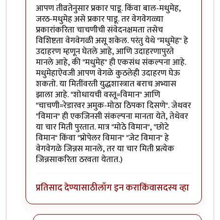
आपण तीव्रतेनुसार प्रकार पाडू. किंवा बाल-मधुमेह,
जरठ-मधुमेह असे प्रकार पाडू. तर वेगवेगळ्या
प्रकारांकरिता चाचणीची संवेदनक्षमता तसेच
विशिष्टता वेगवेगळी असू शकेल. परंतु येथे "मधुमेह" हे
उदाहरण म्हणून घेतले आहे, आणि उदाहरणापुरते
मानले आहे, की "मधुमेह" ही एकसंध संकल्पना आहे.
मधुमेहाऐवजी आपण वेगळे कुठलेही उदाहरण घेऊ
शकतो. या मितींवरती युद्धशास्त्रात बराच अभ्यास
झाला आहे. "शोधायची वस्तू=विमान" आणि
"चाचणी=रेडारवर अमुक-मोठा ठिपका दिसणे". जेथवर
"विमान" ही एकजिनसी संकल्पना मानता येते, तेथेवर
या चार मिती पुरतात. मात्र "मोठे विमान", "छोटे
विमान" किंवा "प्रोपेलर विमान" "जेट विमान" हे
वेगवेगळे जिन्नस मानले, तर या चार मिती प्रत्येक
जिन्नसाकरिता ठरवता येतात.)
प्रतिसाद देण्यासाठी
लॉग इन करा
किंवा
सदस्य व्हा