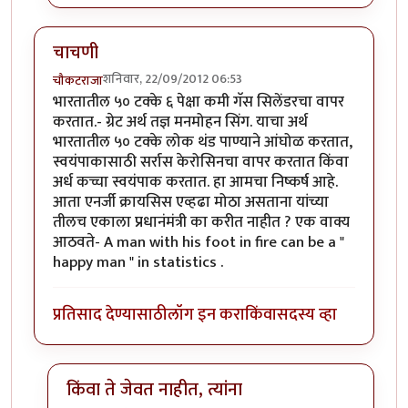
चाचणी
शनिवार, 22/09/2012 06:53
चौकटराजा
भारतातील ५० टक्के ६ पेक्षा कमी गॅस सिलेंडरचा वापर
करतात.- ग्रेट अर्थ तज्ञ मनमोहन सिंग. याचा अर्थ
भारतातील ५० टक्के लोक थंड पाण्याने आंघोळ करतात,
स्वयंपाकासाठी सर्रास केरोसिनचा वापर करतात किंवा
अर्ध कच्चा स्वयंपाक करतात. हा आमचा निष्कर्ष आहे.
आता एनर्जी क्रायसिस एव्हढा मोठा असताना यांच्या
तीलच एकाला प्रधानंमंत्री का करीत नाहीत ? एक वाक्य
आठवते- A man with his foot in fire can be a "
happy man " in statistics .
प्रतिसाद देण्यासाठी
लॉग इन करा
किंवा
सदस्य व्हा
किंवा ते जेवत नाहीत, त्यांना