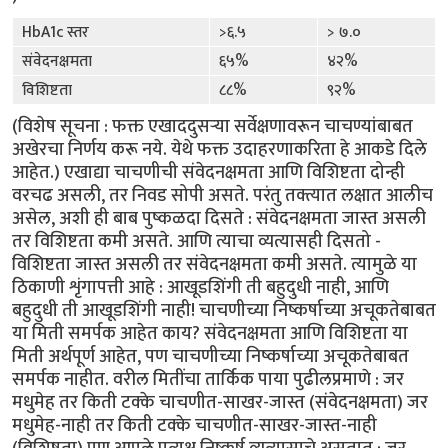
HbA1c स्तर
>६.५
> ७.०
संवेदनक्षमता
६५%
४२%
विशिष्टता
८८%
९२%
(विशेष सूचना : फक्त एखाददुसर्‍या सर्वेक्षणावरून चाचण्यांबाबत
अखेरचा निर्णय करू नये. येथे फक्त उदाहरणाकरिता हे आकडे दिले
आहेत.) एखाद्या चाचणीची संवेदनक्षमता आणि विशिष्टता दोन्ही
वरचढ असली, तर निवड सोपी असते. परंतु तक्त्यात लक्षात आलीच
असेल, अशी ही बाब पुष्कळदा दिसते : संवेदनक्षमता जास्त असली
तर विशिष्टता कमी असते. आणि त्याचा व्यत्यासही दिसतो -
विशिष्टता जास्त असली तर संवेदनक्षमता कमी असते. त्यामुळे या
ठिकाणी शृंगापत्ती आहे : आखूडशिंगी ती बहुदुधी नाही, आणि
बहुदुधी ती आखूडशिंगी नाही! चाचणीच्या निष्कर्षाच्या अचूकतेबाबत
या मिती समर्पक आहेत काय? संवेदनक्षमता आणि विशिष्टता या
मिती अर्थपूर्ण आहेत, पण चाचणीच्या निष्कर्षाच्या अचूकतेबाबत
समर्पक नाहीत. वरील मितींचा तार्किक पाया पुढीलप्रमाणे : जर
मधुमेह तर किती टक्के चाचणीत-साखर-जास्त (संवेदनक्षमता) जर
मधुमेह-नाही तर किती टक्के चाचणीत-साखर-जास्त-नाही