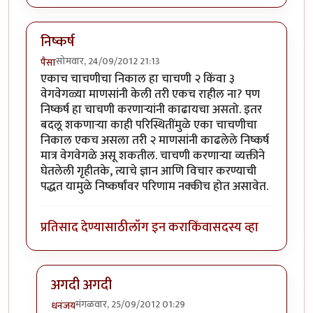
निष्कर्ष
सोमवार, 24/09/2012 21:13
पैसा
एकाच चाचणीचा निकाल हा चाचणी २ किंवा ३
वेगवेगळ्या माणसांनी केली तरी एकच राहील ना? पण
निष्कर्ष हा चाचणी करणार्‍यांनी काढायचा असतो. इतर
बदलू शकणार्‍या काही परिस्थितींमुळे एका चाचणीचा
निकाल एकच असला तरी २ माणसांनी काढलेले निष्कर्ष
मात्र वेगवेगळे असू शकतील. चाचणी करणार्‍या व्यक्तीने
घेतलेली गृहीतके, त्याचे ज्ञान आणि विचार करण्याची
पद्धत यामुळे निष्कर्षांवर परिणाम नक्कीच होत असावेत.
प्रतिसाद देण्यासाठी
लॉग इन करा
किंवा
सदस्य व्हा
अगदी अगदी
मंगळवार, 25/09/2012 01:29
धनंजय