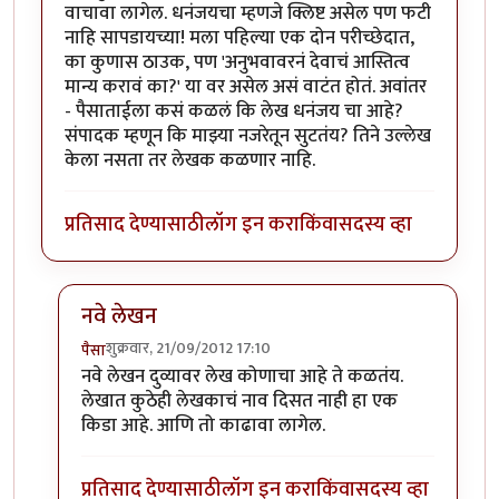
वाचावा लागेल. धनंजयचा म्हणजे क्लिष्ट असेल पण फटी
नाहि सापडायच्या! मला पहिल्या एक दोन परीच्छेदात,
का कुणास ठाउक, पण 'अनुभवावरनं देवाचं आस्तित्व
मान्य करावं का?' या वर असेल असं वाटंत होतं. अवांतर
- पैसाताईला कसं कळलं कि लेख धनंजय चा आहे?
संपादक म्हणून कि माझ्या नजरेतून सुटतंय? तिने उल्लेख
केला नसता तर लेखक कळणार नाहि.
प्रतिसाद देण्यासाठी
लॉग इन करा
किंवा
सदस्य व्हा
नवे लेखन
शुक्रवार, 21/09/2012 17:10
पैसा
In reply to
लेख वाचून वाटलं कि
by
मिसळपाव
नवे लेखन दुव्यावर लेख कोणाचा आहे ते कळतंय.
लेखात कुठेही लेखकाचं नाव दिसत नाही हा एक
किडा आहे. आणि तो काढावा लागेल.
प्रतिसाद देण्यासाठी
लॉग इन करा
किंवा
सदस्य व्हा