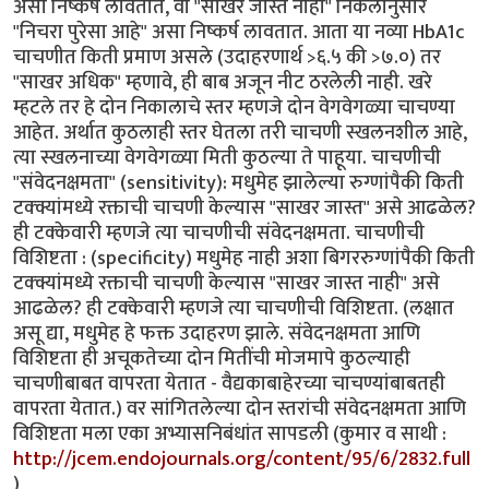
असा निष्कर्ष लावतात, वा "साखर जास्त नाही" निकलानुसार
"निचरा पुरेसा आहे" असा निष्कर्ष लावतात. आता या नव्या HbA1c
चाचणीत किती प्रमाण असले (उदाहरणार्थ >६.५ की >७.०) तर
"साखर अधिक" म्हणावे, ही बाब अजून नीट ठरलेली नाही. खरे
म्हटले तर हे दोन निकालाचे स्तर म्हणजे दोन वेगवेगळ्या चाचण्या
आहेत. अर्थात कुठलाही स्तर घेतला तरी चाचणी स्खलनशील आहे,
त्या स्खलनाच्या वेगवेगळ्या मिती कुठल्या ते पाहूया. चाचणीची
"संवेदनक्षमता" (sensitivity): मधुमेह झालेल्या रुग्णांपैकी किती
टक्क्यांमध्ये रक्ताची चाचणी केल्यास "साखर जास्त" असे आढळेल?
ही टक्केवारी म्हणजे त्या चाचणीची संवेदनक्षमता. चाचणीची
विशिष्टता : (specificity) मधुमेह नाही अशा बिगररुग्णांपैकी किती
टक्क्यांमध्ये रक्ताची चाचणी केल्यास "साखर जास्त नाही" असे
आढळेल? ही टक्केवारी म्हणजे त्या चाचणीची विशिष्टता. (लक्षात
असू द्या, मधुमेह हे फक्त उदाहरण झाले. संवेदनक्षमता आणि
विशिष्टता ही अचूकतेच्या दोन मितींची मोजमापे कुठल्याही
चाचणीबाबत वापरता येतात - वैद्यकाबाहेरच्या चाचण्यांबाबतही
वापरता येतात.) वर सांगितलेल्या दोन स्तरांची संवेदनक्षमता आणि
विशिष्टता मला एका अभ्यासनिबंधांत सापडली (कुमार व साथी :
http://jcem.endojournals.org/content/95/6/2832.full
)