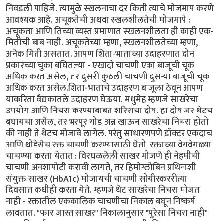
निवडली पाहिजे. त्यामुळे स्खलनाचा दर किती त्याचे मोजमाप करणे
आवश्यक आहे. अचूकतेची अथवा स्खलशीलतेची मोजमापे :
अचूकता आणि तिच्या व्यस्त प्रमाणात स्खलनशीलता ही काही एक-
मितीची बाब नाही. अचूकतेच्या म्हणा, स्खलनशीलतेच्या म्हणा,
अनेक मिती असतात. आपण शिता-भाताच्या उदाहरणात दोन
प्रकारच्या चुका बघितल्या - एखादी चाचणी एका बाजूची चूक
अधिक करत असेल, तर दुसरी कुठली चाचणी दुसर्‍या बाजूची चूक
अधिक करत असेल.शिता-भाताचे उदाहरण बाजूला ठेवून आपण
याकरिता वैद्यकातले उदाहरण घेऊया. मधुमेह म्हणजे साखरेचा
उपयोग आणि निचरा करण्याबाबत शरिराचा दोष. हा दोष जर थेटच
बघायचा असेल, तर भरपूर गोड अन्न खाऊन साखरेचा निचरा होतो
की नाही ते थेटच मोजावे लागेल. परंतु साधारणपणे डॉक्टर एकदाच
आणि थोडेसेच रक्त चाचणी करण्यासाठी घेतो. रक्ताच्या वेगवेगळ्या
चाचण्या करता येतात : विरघळलेली साखर मोजणे ही नेहमीची
चाचणी अनशापोटी करावी लागते, तर हिमोग्लोबिन प्रथिनाशी
संयुक्त साखर (HbA1c) मोजायची चाचणी सोयीस्कररीत्या
दिवसात कधीही करता येते. म्हणजे थेट साखरेचा निचरा मोजत
नाही - रक्तातील एककालिक चाचणीचा निकाल बघून निष्कर्ष
लावतात. "फार जास्त साखर" निकालानुसार "पुरेसा निचरा नाही"