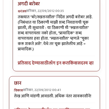
अगदी बरोबर
शनिवार, 22/09/2012 00:35
धनंजय
In reply to
सोपं करून सांगितल्याबद्दल धन्यवाद!
by
बहुगुणी
तक्त्यात "बरे/स्खलनशील" निर्देश अगदी बरोबर आहे.
(निबंधात या ठिकाणी माझी शब्द निवडायची चूक
झाली, ती सुधारतो : या ठिकाणी मी "स्खलनशील"
शब्द वापरायला नको होता, "प्रामादिक" शब्द
वापरायला हवा होता. "स्खलनशील" म्हणजे "चुका
करू शकते असे". येथे तर चूक झालेलीच आहे =
प्रामादिक.)
प्रतिसाद देण्यासाठी
लॉग इन करा
किंवा
सदस्य व्हा
छान
शनिवार, 22/09/2012 00:41
विकास
लेख आणि मांडणी आवडली. अधिक नंतर सावकाशीने!