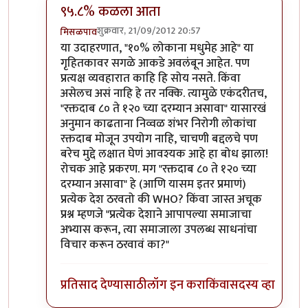
९५.८% कळला आता
शुक्रवार, 21/09/2012 20:57
मिसळपाव
In reply to
त्यातल्या त्यात सोपे उत्तेर आधी
by
धनंजय
या उदाहरणात, "१०% लोकाना मधुमेह आहे" या
गृहितकावर सगळे आकडे अवलंबून आहेत. पण
प्रत्यक्ष व्यवहारात काहि हि सोय नसते. किंवा
असेलच असं नाहि हे तर नक्कि. त्यामुळे एकंदरीतच,
"रक्तदाब ८० ते १२० च्या दरम्यान असावा" यासारखं
अनुमान काढताना निव्वळ शंभर निरोगी लोकांचा
रक्तदाब मोजून उपयोग नाहि, चाचणी बद्दलचे पण
बरेच मुद्दे लक्षात घेणं आवश्यक आहे हा बोध झाला!
रोचक आहे प्रकरण. मग "रक्तदाब ८० ते १२० च्या
दरम्यान असावा" हे (आणि यासम इतर प्रमाणं)
प्रत्येक देश ठरवतो की WHO? किंवा जास्त अचूक
प्रश्न म्हणजे "प्रत्येक देशाने आपापल्या समाजाचा
अभ्यास करून, त्या समाजाला उपलब्ध साधनांचा
विचार करून ठरवावं का?"
प्रतिसाद देण्यासाठी
लॉग इन करा
किंवा
सदस्य व्हा