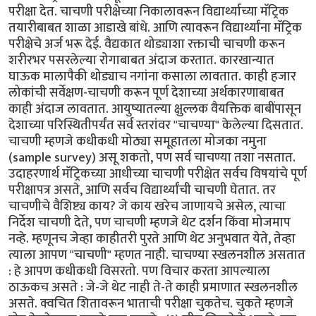
परीक्षा देत. चाचणी परीक्षेच्या निकालावरून विद्यार्थ्याच्या मॅट्रिक
तयारीबाबत शाळा आडाखे बांधे. आणि त्यावरून विद्यार्थ्यांना मॅट्रिक
परीक्षेचे अर्ज भरू देई. वैद्यकात थोड्याशा रक्ताची चाचणी करून
शरीरभर पसरलेल्या रोगाबाबत अंदाज करतात. कारखान्यात
घाऊक मालापैकी थोड्याच नगांना कसाला लावतात. काही हजार
लोकांची सर्वेक्षण-चाचणी करून पूर्ण देशाच्या अर्थकारणाबाबत
काही अंदाज लावतात. आयुष्यातल्या क्षुल्लक वैयक्तिक बाबींपासून
देशाच्या परिस्थितीपर्यंत सर्व स्तरांवर "चाचण्या" केलेल्या दिसतात.
चाचणी म्हणजे कधीकधी मोठ्या समूहातला मोजका नमुना
(sample survey) असू शकतो, पण सर्व चाचण्या तशा नसतात.
उदाहरणार्थ मॅट्रिकच्या आधीच्या चाचणी परीक्षेत सर्वच विषयांचे पूर्ण
परीक्षापत्र असते, आणि सर्वच विद्यार्थ्यांची चाचणी घेतात. तर
चाचणीचे वैशिष्ट्य काय? जे काय खरेच जाणायचे असेल, त्याचा
निर्देश चाचणी देते, पण चाचणी म्हणजे थेट दर्शन किंवा मोजमाप
नव्हे. म्हणूनच जेव्हा काहीतरी पुरते आणि थेट अनुभवात येते, तेव्हा
त्याला आपण "चाचणी" म्हणत नाही. चाचण्या स्खलनशील असतात
: हे आपण कधीकधी विसरतो. पण विचार करता आपल्याला
ठाऊकच असते : जे-जे थेट नाही ते-ते काही प्रमाणात स्खलनशील
असते. क्वचित शितावरून भाताची परीक्षा चुकतेच. चुकते म्हणजे