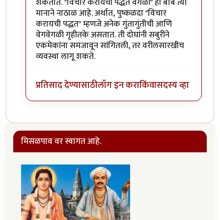
शकतात. "विचार करायची पद्धत वेगळी" ही बाब त्या
मानाने नाठाळ आहे. अर्थात, पुष्कळदा "विचार
करायची पद्धत" म्हणजे अनेक गुंतागुंतीची आणि
वेगवेगळी गृहीतके असतात. ती दोघांनी सबुरीने
एकमेकांना समजावून सांगितली, तर वरीलसारखीच
व्यवस्था लागू शकते.
प्रतिसाद देण्यासाठी
लॉग इन करा
किंवा
सदस्य व्हा
मिसळपाव वर स्वागत आहे.