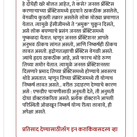
हे दोघेही खरे बोलत आहेत, ते कसे? जनरल प्रॅक्टिस
करणार्‍याच्या प्रॅक्टिसमध्ये हृदयाने ठाकठीक असलेले,
वेगळीच कुठली तक्रार असलेले लोक मोठ्या प्रमाणात
येतात. त्यामुळे ईसीजीमध्ये ते "अमुक" चुकून दिसते,
असे लोक बघण्याचे प्रसंग जनरल प्रॅक्टिसमध्ये
पुष्कळदा येतात. म्हणून जनरल प्रॅक्टिशनर आपले
अनुभव ठीकच सांगत असतो, आणि निष्कर्षही ठीकच
लावत असतो. हृद्रोगतज्ज्ञाची प्रॅक्टिस वेगळी असते.
ज्यांचे हृदय ठाकठीक आहे, असे फारच थोडे रुग्ण
तिच्या समोर येतात. त्यामुळे जनरल प्रॅक्टिशनरला
दिसणारे प्रमाद तिच्या प्रॅक्टिसमध्ये होण्याचे अवसरच
थोडे असतात. म्हणून तिच्या प्रॅक्टिसमध्ये ती योग्यच
निष्कर्ष लावत असते... वरील उदाहरण देण्याचे कारण
असे : एफडीए चाचणीसाठी अनुमती देते, ती अनुमती
दोघा डॉक्टरांकरिता असते. प्रत्येक डॉक्टराने आपली
परिस्थिती ओळखून निष्कर्ष योग्य रीत्या लावावे, ही
अपेक्षा असते.
प्रतिसाद देण्यासाठी
लॉग इन करा
किंवा
सदस्य व्हा