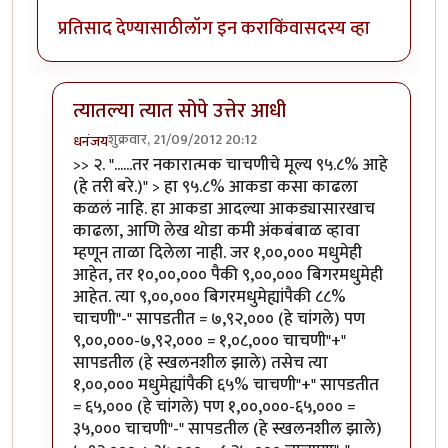
प्रतिसाद देण्यासाठी
लॉग इन करा
किंवा
सदस्य व्हा
त्यातल्या त्यात सोपे उत्तेर आधी
शुक्रवार, 21/09/2012 20:12
धनंजय
In reply to
दोन प्रश्न
by
मिसळपाव
>> २. "......तर नकारात्मक चाचणीचे मूल्य ९५.८% आहे
(हे तरी बरे.)" > हा ९५.८% आकडा कसा काढला
कळलं नाहि. हा आकडा आदल्या आकड्यासारखाच
काढला, आणि लेख थोडा कमी अंकबंबाळ व्हावा
म्हणून ताळा दिलेला नाही. जर १,००,००० मधुमेही
आहेत, तर १०,००,००० पैकी ९,००,००० बिगरमधुमेही
आहेत. त्या ९,००,००० बिगरमधुमेह्यांपैकी ८८%
चाचणी"-" सापडतीत = ७,९२,००० (हे चांगले) पण
९,००,०००-७,९२,००० = १,०८,००० चाचणी"+"
सापडतील (हे स्खलनशील झाले) तसेच त्या
१,००,००० मधुमेह्यांपैकी ६५% चाचणी"+" सापडतीत
= ६५,००० (हे चांगले) पण १,००,०००-६५,००० =
३५,००० चाचणी"-" सापडतील (हे स्खलनशील झाले)