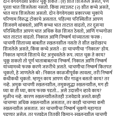
दोन वेगवेगळ्या प्रकारे चुकू शकते : (१) शीत शिजलेले असते, पण
पुरता भात शिजलेला नसतो. किंवा त्याउलट (२) शीत कच्चे असते,
भात मात्र शिजलेला असतो. दोन वेगवेगळ्या प्रकारच्या चुकांचे
परिणाम विरुद्ध टोकाचे असतात. पहिल्या परिस्थितीत आपण
शिजवणे थांबवतो, आणि कच्चा भात ताटात वाढतो, तर दुसर्‍या
परिस्थितीत आपण भात अधिक वेळ शिजत ठेवतो, आणि गच्चगोळा
भात ताटात वाढतो. निकाल आणि निष्कर्ष यांच्यातला फरक :
चाचणी शिताच्या बाबतीत स्खलनशील नसते! ते शीत खरोखरच
शिजलेले असते, किंवा कच्चे असते - हा चाचणीचा "निकाल" होय.
निकाल म्हणजे शिताचे थेट अनुभवलेले रूप. त्यात चूक ते काय?
चुकू शकतो तो पूर्ण भाताबाबतचा निष्कर्ष. निकाल आणि निष्कर्ष
यांच्यामध्ये फरक करणे जरुरीचे असते. चाचणीचा निष्कर्ष कितपत
चुकतो, हे जाणलेले बरे : निकाल काळजीपूर्वक लावला, तरी निष्कर्ष
कधीकधी चुकतो. म्हणून काय आपण धीर गाळून बसतो काय? तर
नव्हे. अमुक चाचणी स्खलनशील, तमुकसुद्धा स्खलनशील, मग ही
घ्या वा ती घ्या, काय फरक पडतो... असे उदासीन व्हावे काय?
मुळीच नव्हे. कारण स्खलनशीलतेतही उजवेडावे असते.काही
चाचण्या अधिक स्खलनशील असतात, तर काही चाचण्या कमी
स्खलनशील असतात. जर चाचणीचा निष्कर्ष चुकणे महागात
पडणार असेल, तर परवडेल तितकी किमान-स्खलनशील चाचणी