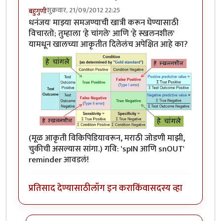
शुक्रवार, 21/09/2012 22:25
बहुगुणी
धनंजयः माझ्या समजण्याची खात्री करून घेण्यासाठी
विचारतो; तुम्हाला 'हे चांगले' आणि 'हे स्खलनशील'
यामधून खालच्या आकृतीत दिलेलंच अपेक्षित आहे का?
(मूळ आकृती विकिपिडियावरून, मराठी जोडणी माझी,
चुकीची असल्यास सांगा.) गवि: 'spIN आणि snOUT'
reminder आवडलं!
प्रतिसाद देण्यासाठी
लॉग इन करा
किंवा
सदस्य व्हा