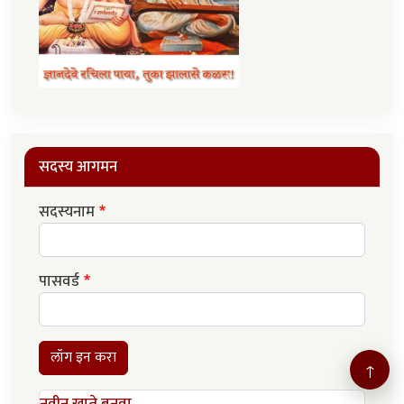
सदस्य आगमन
सदस्यनाम
पासवर्ड
लॉग इन करा
↑
नवीन खाते बनवा