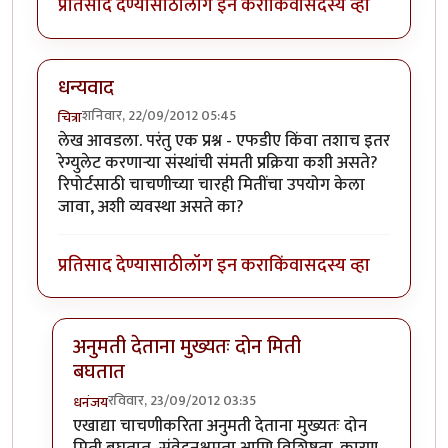
प्रतिसाद देण्यासाठी
लॉग इन करा
किंवा
सदस्य व्हा
धन्यवाद
शनिवार, 22/09/2012 05:45
चित्रा
लेख आवडला. परंतु एक प्रश्न - एफडीए किंवा तशाच इतर
रेग्युलेट करणार्‍या संस्थांची संमती प्रक्रिया कशी असते?
रिपोर्टसाठी चाचणीच्या चारही मितींचा उपयोग केला
जावा, अशी व्यवस्था असते का?
प्रतिसाद देण्यासाठी
लॉग इन करा
किंवा
सदस्य व्हा
अनुमती देताना मुख्यतः दोन मिती
बघतात
रविवार, 23/09/2012 03:35
धनंजय
In reply to
धन्यवाद
by
चित्रा
एखाद्या चाचणीकरिता अनुमती देताना मुख्यतः दोन
मिती बघतात, संवेदनक्षमता आणि विशिष्टता. कारण