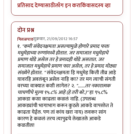
प्रतिसाद देण्यासाठी
लॉग इन करा
किंवा
सदस्य व्हा
दोन प्रश्न
शुक्रवार, 21/09/2012 16:57
मिसळपाव
१.
"कमी संवेदनक्षमता असल्यामुळे होणारे प्रमाद फक्त
मधुमेहाच्या रुग्णांमध्ये होतात. जर समाजात मधुमेहाचे
प्रमाण थोडे असेल तर हे प्रमादही थोडे असतात. जर
समाजात मधुमेहाचे प्रमाण फार असेल, तर हे प्रमाद मोठ्या
संख्येने होतात. "
संवेदनक्षमता हि मधुमेह किती तीव्र आहे
यावरहि अवलंबून असेल नाहि का? तर मग त्याची संगती
वरच्या वाक्यात कशी लागेल? २.
"......तर नकारात्मक
चाचणीचे मूल्य ९५.८% आहे (हे तरी बरे.)"
हा ९५.८%
आकडा कसा काढला कळलं नाहि. (उपलब्ध
आकड्यांची भागाभाग करून कुठले आकडे वापरलेत ते
काढता येईल. पण तां कांय खरा नाय) लवकर सांग
कारण हे कळलं तरच त्यापुढचे लेखातले आकडे
कळतील!