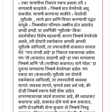
In reply to
निष्कर्ष
by
पैसा
> एका चाचणीचा निकाल एकच असला तरी २
माणसांनी काढलेले > निष्कर्ष मात्र वेगवेगळे असू
शकतील. चाचणी करणार्‍या व्यक्तीने > घेतलेली
_गृहीतके_, त्याचे ज्ञान आणि विचार करण्याची पद्धत
यामुळे > निष्कर्षांवर परिणाम नक्कीच होत असावेत.
अगदी अगदी. या सर्वांपैकी "गृहीतके" किंवा
संदर्भचौकट विशेष महत्त्वाची. कारण निष्कर्ष वेगवेगळे
असले, तरी दोघांनी एकमेकांना आपली-आपली
गृहीतके सांगितली, तर तफावतीची वासलात लावता
येते. "गाय लंगडी आहे" हा निकाल एकसारखा असेल.
पण "ती (वासरांत) शाहाणी आहे" हा एका माणसाचा
निष्कर्ष आणि "ती (गायींच्या कळपात) मागे पडेल." हा
दुसर्‍या माणसाचा निष्कर्ष वेगवेगळा असेल. पण
एकदा का (कंसातली) गृहीतके त्या दोघांनी
एकमेकांना सांगितली, तर तफावतीची व्यवस्था
लागते. व्यवस्था लागते, म्हणजे असा अर्थ नव्हे, की
दोन्ही निष्कर्ष एकाच वेळी ठीक आहेत.
वापरण्यासारखा संदर्भ वासरांचा आहे, की धडधाकट
कळपाचा आहे, याबाबत दोघे चर्चा करू शकतात,
आणि दोनअपिकी योग्य कुठला तो निष्कर्ष निवडू