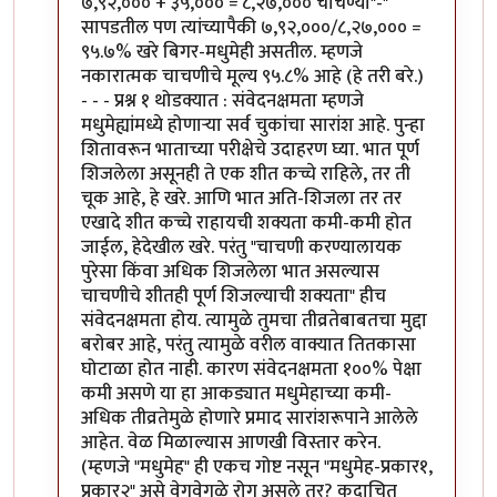
७,९२,००० + ३५,००० = ८,२७,००० चाचण्या"-"
सापडतील पण त्यांच्यापैकी ७,९२,०००/८,२७,००० =
९५.७% खरे बिगर-मधुमेही असतील. म्हणजे
नकारात्मक चाचणीचे मूल्य ९५.८% आहे (हे तरी बरे.)
- - - प्रश्न १ थोडक्यात : संवेदनक्षमता म्हणजे
मधुमेह्यांमध्ये होणार्‍या सर्व चुकांचा सारांश आहे. पुन्हा
शितावरून भाताच्या परीक्षेचे उदाहरण घ्या. भात पूर्ण
शिजलेला असूनही ते एक शीत कच्चे राहिले, तर ती
चूक आहे, हे खरे. आणि भात अति-शिजला तर तर
एखादे शीत कच्चे राहायची शक्यता कमी-कमी होत
जाईल, हेदेखील खरे. परंतु "चाचणी करण्यालायक
पुरेसा किंवा अधिक शिजलेला भात असल्यास
चाचणीचे शीतही पूर्ण शिजल्याची शक्यता" हीच
संवेदनक्षमता होय. त्यामुळे तुमचा तीव्रतेबाबतचा मुद्दा
बरोबर आहे, परंतु त्यामुळे वरील वाक्यात तितकासा
घोटाळा होत नाही. कारण संवेदनक्षमता १००% पेक्षा
कमी असणे या हा आकड्यात मधुमेहाच्या कमी-
अधिक तीव्रतेमुळे होणारे प्रमाद सारांशरूपाने आलेले
आहेत. वेळ मिळाल्यास आणखी विस्तार करेन.
(म्हणजे "मधुमेह" ही एकच गोष्ट नसून "मधुमेह-प्रकार१,
प्रकार२" असे वेगवेगळे रोग असले तर? कदाचित