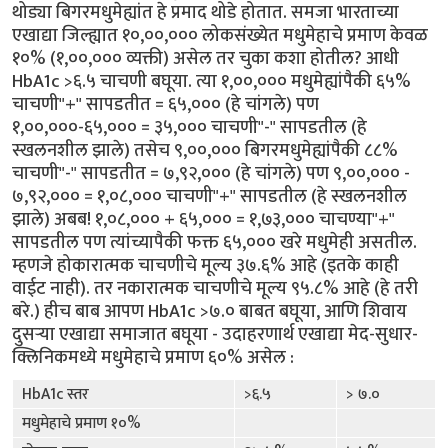
थोड्या बिगरमधुमेह्यांत हे प्रमाद थोडे होतात. समजा भारताच्या
एखाद्या जिल्ह्यात १०,००,००० लोकसंख्येत मधुमेहाचे प्रमाण केवळ
१०% (१,००,००० व्यक्ती) असेल तर चुका कशा होतील? आधी
HbA1c >६.५ चाचणी बघूया. त्या १,००,००० मधुमेह्यांपैकी ६५%
चाचणी"+" सापडतीत = ६५,००० (हे चांगले) पण
१,००,०००-६५,००० = ३५,००० चाचणी"-" सापडतील (हे
स्खलनशील झाले) तसेच ९,००,००० बिगरमधुमेह्यांपैकी ८८%
चाचणी"-" सापडतीत = ७,९२,००० (हे चांगले) पण ९,००,००० -
७,९२,००० = १,०८,००० चाचणी"+" सापडतील (हे स्खलनशील
झाले) अबब! १,०८,००० + ६५,००० = १,७३,००० चाचण्या"+"
सापडतील पण त्यांच्यापैकी फक्त ६५,००० खरे मधुमेही असतील.
म्हणजे होकारात्मक चाचणीचे मूल्य ३७.६% आहे (इतके काही
वाईट नाही). तर नकारात्मक चाचणीचे मूल्य ९५.८% आहे (हे तरी
बरे.) हीच बाब आपण HbA1c >७.० बाबत बघूया, आणि शिवाय
दुसर्‍या एखाद्या समाजात बघूया - उदाहरणार्थ एखाद्या मेद-सुधार-
क्लिनिकमध्ये मधुमेहाचे प्रमाण ६०% असेल :
HbA1c स्तर
>६.५
> ७.०
मधुमेहाचे प्रमाण १०%