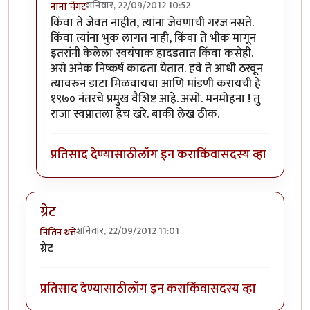
शनिवार, 22/09/2012 10:52
नाना चेंगट
In reply to
चाचणी
by
चौकटराजा
किंवा ते जेवत नाहीत, त्यांना जेवणाची गरज नसते.
किंवा त्यांना भुक लागत नाही, किंवा ते भीक मागून
इतरांनी केलेला स्वयंपाक हादडतात किंवा कसेही.
असे अनेक निष्कर्ष काढता येतात. हवे ते आधी ठरवून
त्यावरुन डाटा मिळवायचा आणि मांडणी करायची हे
१९७० नंतरचे प्रमुख वैशिष्ट आहे. असो. मनमोहना ! तु
राजा स्वप्नातला हेच खरे. बाकी लेख ठीक.
प्रतिसाद देण्यासाठी
लॉग इन करा
किंवा
सदस्य व्हा
ग्रेट
शनिवार, 22/09/2012 11:01
नितिन थत्ते
ग्रेट
प्रतिसाद देण्यासाठी
लॉग इन करा
किंवा
सदस्य व्हा