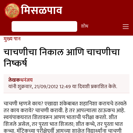
Skip to main content
मिसळपाव
शोध
शोध
मुख्य पान
चाचणीचा निकाल आणि चाचणीचा
निष्कर्ष
लेखक
धनंजय
यांनी शुक्रवार, 21/09/2012 12:49 या दिवशी प्रकाशित केले.
चाचणी म्हणजे काय? एखाद्या शंकेबाबत शहानिशा करायचे ठरवले
तर काय करावे? चाचणी करावी. हे तर आपल्याला ठाऊकच आहे.
स्वयंपाकघरात शितावरून आपण भाताची परीक्षा करतो. शीत
शिजले असेल, तर पुरता भात शिजला; शीत कच्चे, तर पुरता भात
कच्चा. मॅट्रिकच्या परीक्षेपूर्वी आमच्या शाळेत विद्यार्थ्यांना चाचणी