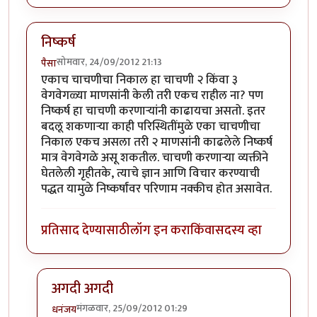
निष्कर्ष
सोमवार, 24/09/2012 21:13
पैसा
एकाच चाचणीचा निकाल हा चाचणी २ किंवा ३
वेगवेगळ्या माणसांनी केली तरी एकच राहील ना? पण
निष्कर्ष हा चाचणी करणार्‍यांनी काढायचा असतो. इतर
बदलू शकणार्‍या काही परिस्थितींमुळे एका चाचणीचा
निकाल एकच असला तरी २ माणसांनी काढलेले निष्कर्ष
मात्र वेगवेगळे असू शकतील. चाचणी करणार्‍या व्यक्तीने
घेतलेली गृहीतके, त्याचे ज्ञान आणि विचार करण्याची
पद्धत यामुळे निष्कर्षांवर परिणाम नक्कीच होत असावेत.
प्रतिसाद देण्यासाठी
लॉग इन करा
किंवा
सदस्य व्हा
अगदी अगदी
मंगळवार, 25/09/2012 01:29
धनंजय