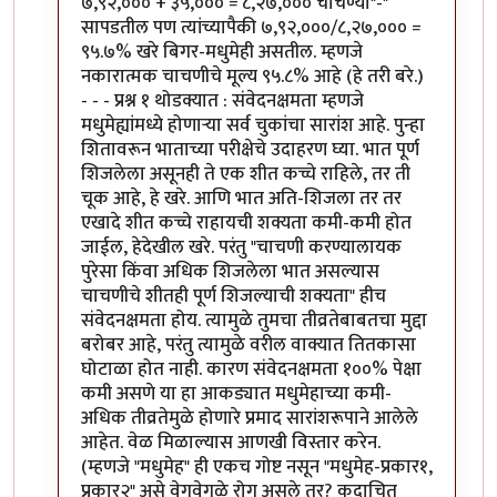
७,९२,००० + ३५,००० = ८,२७,००० चाचण्या"-"
सापडतील पण त्यांच्यापैकी ७,९२,०००/८,२७,००० =
९५.७% खरे बिगर-मधुमेही असतील. म्हणजे
नकारात्मक चाचणीचे मूल्य ९५.८% आहे (हे तरी बरे.)
- - - प्रश्न १ थोडक्यात : संवेदनक्षमता म्हणजे
मधुमेह्यांमध्ये होणार्‍या सर्व चुकांचा सारांश आहे. पुन्हा
शितावरून भाताच्या परीक्षेचे उदाहरण घ्या. भात पूर्ण
शिजलेला असूनही ते एक शीत कच्चे राहिले, तर ती
चूक आहे, हे खरे. आणि भात अति-शिजला तर तर
एखादे शीत कच्चे राहायची शक्यता कमी-कमी होत
जाईल, हेदेखील खरे. परंतु "चाचणी करण्यालायक
पुरेसा किंवा अधिक शिजलेला भात असल्यास
चाचणीचे शीतही पूर्ण शिजल्याची शक्यता" हीच
संवेदनक्षमता होय. त्यामुळे तुमचा तीव्रतेबाबतचा मुद्दा
बरोबर आहे, परंतु त्यामुळे वरील वाक्यात तितकासा
घोटाळा होत नाही. कारण संवेदनक्षमता १००% पेक्षा
कमी असणे या हा आकड्यात मधुमेहाच्या कमी-
अधिक तीव्रतेमुळे होणारे प्रमाद सारांशरूपाने आलेले
आहेत. वेळ मिळाल्यास आणखी विस्तार करेन.
(म्हणजे "मधुमेह" ही एकच गोष्ट नसून "मधुमेह-प्रकार१,
प्रकार२" असे वेगवेगळे रोग असले तर? कदाचित