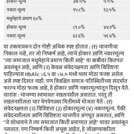
होकार-मूल्य
३७.५%
५.५%
नकार-मूल्य
९५.८%
९३.५%
मधुमेहाचे प्रमाण ६०%
होकार-मूल्य
८९.०%
४४.१%
नकार-मूल्य
६२.६%
५१.४%
या तक्त्यावरून दोन गोष्टी अधिक स्पष्ट होतात : (१) चाचणीचा
निकाल नव्हे, तर जो निष्कर्ष आहे, त्याचे होकार आणि नकारमूल्य
"त्या समाजात मधुमेहाचे प्रमाण किती आहे" या बाबीवर कितपत
अवलंबून आहे, आणि (२) केवळ संवेदनक्षमता आणि विशिष्टता
पाहिल्यास HbA1c >६.५ वा >७.० मध्ये भला मोठा फरक असेल
असे स्पष्ट दिसत नाही. पण विवक्षित समाज-परिस्थितीच्या संदर्भात
फारच मोठा फरक आहे, हे होकार आणि नकारमूल्यांतून दिसून येते.
सारांश : चाचण्या स्वभावतः स्खलनशील असतात. परंतु ती
स्खलनशीलता चार वेगवेगळ्या मितींमध्ये मोजता येते : (१)
संवेदनक्षमता (२) विशिष्टता (३) होकारमूल्य (४) नकारमूल्य. पैकी
संवेदनशीलता आणि विशिष्टता चाचणीत अंगभूत असतात, आणि
"जे शोधायचे ते त्या समाजात किती प्रमाणात आहे" यावर अवलंबून
नसतात. पण निष्कर्ष किती अचूक आहेत, हे जोखण्याकरिता