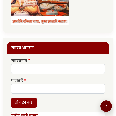
सदस्य आगमन
सदस्यनाम
पासवर्ड
लॉग इन करा
↑
नवीन खाते बनवा