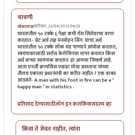
चाचणी
शनिवार, 22/09/2012 06:53
चौकटराजा
भारतातील ५० टक्के ६ पेक्षा कमी गॅस सिलेंडरचा वापर
करतात.- ग्रेट अर्थ तज्ञ मनमोहन सिंग. याचा अर्थ
भारतातील ५० टक्के लोक थंड पाण्याने आंघोळ करतात,
स्वयंपाकासाठी सर्रास केरोसिनचा वापर करतात किंवा
अर्ध कच्चा स्वयंपाक करतात. हा आमचा निष्कर्ष आहे.
आता एनर्जी क्रायसिस एव्हढा मोठा असताना यांच्या
तीलच एकाला प्रधानंमंत्री का करीत नाहीत ? एक वाक्य
आठवते- A man with his foot in fire can be a "
happy man " in statistics .
प्रतिसाद देण्यासाठी
लॉग इन करा
किंवा
सदस्य व्हा
किंवा ते जेवत नाहीत, त्यांना