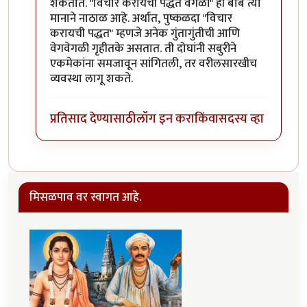
शकतात. "विचार करायची पद्धत वेगळी" ही बाब त्या
मानाने नाठाळ आहे. अर्थात, पुष्कळदा "विचार
करायची पद्धत" म्हणजे अनेक गुंतागुंतीची आणि
वेगवेगळी गृहीतके असतात. ती दोघांनी सबुरीने
एकमेकांना समजावून सांगितली, तर वरीलसारखीच
व्यवस्था लागू शकते.
प्रतिसाद देण्यासाठी
लॉग इन करा
किंवा
सदस्य व्हा
मिसळपाव वर स्वागत आहे.