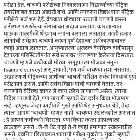
परीक्षा देत. चाचणी परीक्षेच्या निकालावरून विद्यार्थ्याच्या मॅट्रिक
तयारीबाबत शाळा आडाखे बांधे. आणि त्यावरून विद्यार्थ्यांना मॅट्रिक
परीक्षेचे अर्ज भरू देई. वैद्यकात थोड्याशा रक्ताची चाचणी करून
शरीरभर पसरलेल्या रोगाबाबत अंदाज करतात. कारखान्यात
घाऊक मालापैकी थोड्याच नगांना कसाला लावतात. काही हजार
लोकांची सर्वेक्षण-चाचणी करून पूर्ण देशाच्या अर्थकारणाबाबत
काही अंदाज लावतात. आयुष्यातल्या क्षुल्लक वैयक्तिक बाबींपासून
देशाच्या परिस्थितीपर्यंत सर्व स्तरांवर "चाचण्या" केलेल्या दिसतात.
चाचणी म्हणजे कधीकधी मोठ्या समूहातला मोजका नमुना
(sample survey) असू शकतो, पण सर्व चाचण्या तशा नसतात.
उदाहरणार्थ मॅट्रिकच्या आधीच्या चाचणी परीक्षेत सर्वच विषयांचे पूर्ण
परीक्षापत्र असते, आणि सर्वच विद्यार्थ्यांची चाचणी घेतात. तर
चाचणीचे वैशिष्ट्य काय? जे काय खरेच जाणायचे असेल, त्याचा
निर्देश चाचणी देते, पण चाचणी म्हणजे थेट दर्शन किंवा मोजमाप
नव्हे. म्हणूनच जेव्हा काहीतरी पुरते आणि थेट अनुभवात येते, तेव्हा
त्याला आपण "चाचणी" म्हणत नाही. चाचण्या स्खलनशील असतात
: हे आपण कधीकधी विसरतो. पण विचार करता आपल्याला
ठाऊकच असते : जे-जे थेट नाही ते-ते काही प्रमाणात स्खलनशील
असते. क्वचित शितावरून भाताची परीक्षा चुकतेच. चुकते म्हणजे