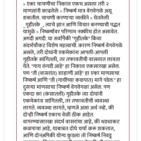
In reply to
निष्कर्ष
by
पैसा
> एका चाचणीचा निकाल एकच असला तरी २
माणसांनी काढलेले > निष्कर्ष मात्र वेगवेगळे असू
शकतील. चाचणी करणार्‍या व्यक्तीने > घेतलेली
_गृहीतके_, त्याचे ज्ञान आणि विचार करण्याची पद्धत
यामुळे > निष्कर्षांवर परिणाम नक्कीच होत असावेत.
अगदी अगदी. या सर्वांपैकी "गृहीतके" किंवा
संदर्भचौकट विशेष महत्त्वाची. कारण निष्कर्ष वेगवेगळे
असले, तरी दोघांनी एकमेकांना आपली-आपली
गृहीतके सांगितली, तर तफावतीची वासलात लावता
येते. "गाय लंगडी आहे" हा निकाल एकसारखा असेल.
पण "ती (वासरांत) शाहाणी आहे" हा एका माणसाचा
निष्कर्ष आणि "ती (गायींच्या कळपात) मागे पडेल." हा
दुसर्‍या माणसाचा निष्कर्ष वेगवेगळा असेल. पण
एकदा का (कंसातली) गृहीतके त्या दोघांनी
एकमेकांना सांगितली, तर तफावतीची व्यवस्था
लागते. व्यवस्था लागते, म्हणजे असा अर्थ नव्हे, की
दोन्ही निष्कर्ष एकाच वेळी ठीक आहेत.
वापरण्यासारखा संदर्भ वासरांचा आहे, की धडधाकट
कळपाचा आहे, याबाबत दोघे चर्चा करू शकतात,
आणि दोनअपिकी योग्य कुठला तो निष्कर्ष निवडू