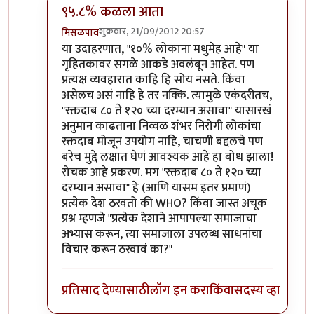
९५.८% कळला आता
शुक्रवार, 21/09/2012 20:57
मिसळपाव
In reply to
त्यातल्या त्यात सोपे उत्तेर आधी
by
धनंजय
या उदाहरणात, "१०% लोकाना मधुमेह आहे" या
गृहितकावर सगळे आकडे अवलंबून आहेत. पण
प्रत्यक्ष व्यवहारात काहि हि सोय नसते. किंवा
असेलच असं नाहि हे तर नक्कि. त्यामुळे एकंदरीतच,
"रक्तदाब ८० ते १२० च्या दरम्यान असावा" यासारखं
अनुमान काढताना निव्वळ शंभर निरोगी लोकांचा
रक्तदाब मोजून उपयोग नाहि, चाचणी बद्दलचे पण
बरेच मुद्दे लक्षात घेणं आवश्यक आहे हा बोध झाला!
रोचक आहे प्रकरण. मग "रक्तदाब ८० ते १२० च्या
दरम्यान असावा" हे (आणि यासम इतर प्रमाणं)
प्रत्येक देश ठरवतो की WHO? किंवा जास्त अचूक
प्रश्न म्हणजे "प्रत्येक देशाने आपापल्या समाजाचा
अभ्यास करून, त्या समाजाला उपलब्ध साधनांचा
विचार करून ठरवावं का?"
प्रतिसाद देण्यासाठी
लॉग इन करा
किंवा
सदस्य व्हा