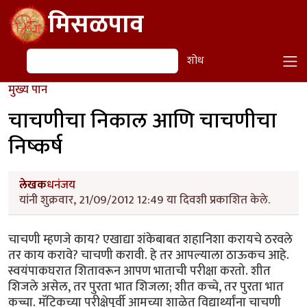
Skip to main content
मिसळपाव
शोध
शोध
मुख्य पान
चाचणीचा निकाल आणि चाचणीचा
निष्कर्ष
लेखक
धनंजय
यांनी शुक्रवार, 21/09/2012 12:49 या दिवशी प्रकाशित केले.
चाचणी म्हणजे काय? एखाद्या शंकेबाबत शहानिशा करायचे ठरवले
तर काय करावे? चाचणी करावी. हे तर आपल्याला ठाऊकच आहे.
स्वयंपाकघरात शितावरून आपण भाताची परीक्षा करतो. शीत
शिजले असेल, तर पुरता भात शिजला; शीत कच्चे, तर पुरता भात
कच्चा. मॅट्रिकच्या परीक्षेपूर्वी आमच्या शाळेत विद्यार्थ्यांना चाचणी