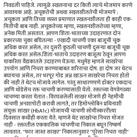
निवडली पाहिजे. त्यामुळे स्खलनाचा दर किती त्याचे मोजमाप करणे
आवश्यक आहे. अचूकतेची अथवा स्खलशीलतेची मोजमापे :
अचूकता आणि तिच्या व्यस्त प्रमाणात स्खलनशीलता ही काही एक-
मितीची बाब नाही. अचूकतेच्या म्हणा, स्खलनशीलतेच्या म्हणा,
अनेक मिती असतात. आपण शिता-भाताच्या उदाहरणात दोन
प्रकारच्या चुका बघितल्या - एखादी चाचणी एका बाजूची चूक
अधिक करत असेल, तर दुसरी कुठली चाचणी दुसर्‍या बाजूची चूक
अधिक करत असेल.शिता-भाताचे उदाहरण बाजूला ठेवून आपण
याकरिता वैद्यकातले उदाहरण घेऊया. मधुमेह म्हणजे साखरेचा
उपयोग आणि निचरा करण्याबाबत शरिराचा दोष. हा दोष जर थेटच
बघायचा असेल, तर भरपूर गोड अन्न खाऊन साखरेचा निचरा होतो
की नाही ते थेटच मोजावे लागेल. परंतु साधारणपणे डॉक्टर एकदाच
आणि थोडेसेच रक्त चाचणी करण्यासाठी घेतो. रक्ताच्या वेगवेगळ्या
चाचण्या करता येतात : विरघळलेली साखर मोजणे ही नेहमीची
चाचणी अनशापोटी करावी लागते, तर हिमोग्लोबिन प्रथिनाशी
संयुक्त साखर (HbA1c) मोजायची चाचणी सोयीस्कररीत्या
दिवसात कधीही करता येते. म्हणजे थेट साखरेचा निचरा मोजत
नाही - रक्तातील एककालिक चाचणीचा निकाल बघून निष्कर्ष
लावतात. "फार जास्त साखर" निकालानुसार "पुरेसा निचरा नाही"