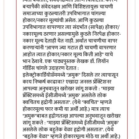
बर्‍यापैकी संवेदनक्षम आणि विशिष्टतायुक्त चाचणी
समाजाच्या कुठल्यातरी उपविभागात चांगल्या
होकार/नकार मूल्यांची असेल. आणि कुठल्या
उपविभागात वापरणार त्या संदर्भात (सापेक्ष) होकार/
नकारमूल्य ठरणार असल्यामुळे कुठले निरपेक्ष होकार-
नकार मूल्य देताही येत नाही. अर्थात चाचणीचा वापर
करणार्‍यांनी "आपण ज्या गटात ही चाचणी वापरणार
आहोत त्यात होकार/नकार मूल्य किती आहे" याचे
भान ठेवावे. एक पाठ्यपुस्तक लेखक डॉ. लियॉन
गॉर्डिस चांगले उदाहरण देतात :
इलेक्ट्रोकार्डियोग्रॅममध्ये "अमुक" दिसले तर त्यापासून
काय निष्कर्ष काढावा? एखादा जनरल प्रॅक्टिशनर
आपल्या अनुभवातून खरोखर सांगू शकतो : "माझ्या
प्रॅक्टिसमध्ये ईसीजीमध्ये 'अमुक' असलेले लोक
क्वचितच हृद्रोगी असतात". (येथे "क्वचित" म्हणजे
होकारमूल्य फार कमी या अर्थी आहे.) मात्र त्याच
"अमुक"बाबत हृद्रोगतज्ज्ञ आपल्या अनुभवातून खरोखर
सांगू शकते : "माझ्या प्रॅक्टिसमध्ये ईसीजीमध्ये 'अमुक'
असलेले लोक बहुतेक वेळा हृद्रोगी असतात". (येथे
"बहुतेक वेळा" म्हणजे होकारमूल्य मोठे या अर्थी आहे.)