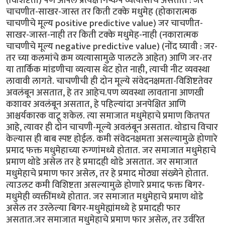
(विशिष्टता) पण आपले प्रत्यक्ष निष्कर्ष व्यत्यासाचे असतात : जर
चाचणीत-साखर-जास्त तर किती टक्के मधुमेह (होकारात्मक
चाचणीचे मूल्य positive predictive value) जर चाचणीत-
साखर-जास्त-नाही तर किती टक्के मधुमेह-नाही (नकारात्मक
चाचणीचे मूल्य negative predictive value) (नोंद घ्यावी : जर-
तर च्या कलमांचे क्रम व्यत्यासामुळे पालटले आहेत) आणि जर-तर
या तार्किक मांडणीचा व्यत्यास थेट होत नाही, त्याची नीट व्यवस्था
लावावी लागते. चाचणीची ही दोन मूल्ये संवेदनक्षमता-विशिष्टतेवर
अवलंबून असतात, हे तर आहेच.पण व्यवस्था लावताना आणखी
कशावर अवलंबून असतात, हे पहिल्यांदा अनपेक्षित आणि
आश्चर्यकारक वाटू शकेल. त्या समाजात मधुमेहाचे प्रमाण कितपत
आहे, त्यावर ही दोन चाचणी-मूल्ये अवलंबून असतात. थोडाच विचार
केल्यास ही बाब स्पष्ट होईल. कमी संवेदनक्षमता असल्यामुळे होणारे
प्रमाद फक्त मधुमेहाच्या रुग्णांमध्ये होतात. जर समाजात मधुमेहाचे
प्रमाण थोडे असेल तर हे प्रमादही थोडे असतात. जर समाजात
मधुमेहाचे प्रमाण फार असेल, तर हे प्रमाद मोठ्या संख्येने होतात.
त्याउलट कमी विशिष्टता असल्यामुळे होणारे प्रमाद फक्त बिगर-
मधुमेही व्यक्तींमध्ये होतात. जर समाजात मधुमेहाचे प्रमाण थोडे
असेल तर उरलेल्या बिगर-मधुमेह्यांमध्ये हे प्रमादही फार
असतात.जर समाजात मधुमेहाचे प्रमाण फार असेल, तर उर्वरित