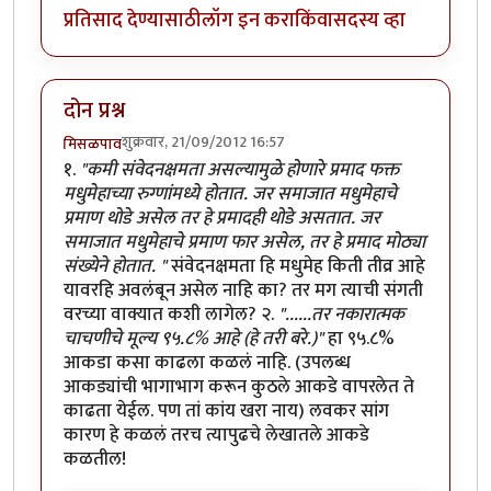
प्रतिसाद देण्यासाठी
लॉग इन करा
किंवा
सदस्य व्हा
दोन प्रश्न
शुक्रवार, 21/09/2012 16:57
मिसळपाव
१.
"कमी संवेदनक्षमता असल्यामुळे होणारे प्रमाद फक्त
मधुमेहाच्या रुग्णांमध्ये होतात. जर समाजात मधुमेहाचे
प्रमाण थोडे असेल तर हे प्रमादही थोडे असतात. जर
समाजात मधुमेहाचे प्रमाण फार असेल, तर हे प्रमाद मोठ्या
संख्येने होतात. "
संवेदनक्षमता हि मधुमेह किती तीव्र आहे
यावरहि अवलंबून असेल नाहि का? तर मग त्याची संगती
वरच्या वाक्यात कशी लागेल? २.
"......तर नकारात्मक
चाचणीचे मूल्य ९५.८% आहे (हे तरी बरे.)"
हा ९५.८%
आकडा कसा काढला कळलं नाहि. (उपलब्ध
आकड्यांची भागाभाग करून कुठले आकडे वापरलेत ते
काढता येईल. पण तां कांय खरा नाय) लवकर सांग
कारण हे कळलं तरच त्यापुढचे लेखातले आकडे
कळतील!