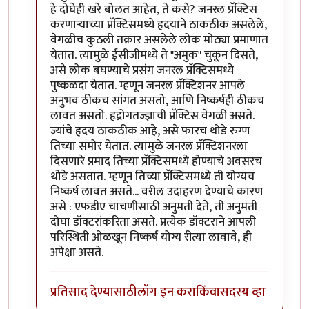
हे दोघेही खरे बोलत आहेत, ते कसे? जनरल प्रॅक्टिस
करणार्‍याच्या प्रॅक्टिसमध्ये हृदयाने ठाकठीक असलेले,
वेगळीच कुठली तक्रार असलेले लोक मोठ्या प्रमाणात
येतात. त्यामुळे ईसीजीमध्ये ते "अमुक" चुकून दिसते,
असे लोक बघण्याचे प्रसंग जनरल प्रॅक्टिसमध्ये
पुष्कळदा येतात. म्हणून जनरल प्रॅक्टिशनर आपले
अनुभव ठीकच सांगत असतो, आणि निष्कर्षही ठीकच
लावत असतो. हृद्रोगतज्ज्ञाची प्रॅक्टिस वेगळी असते.
ज्यांचे हृदय ठाकठीक आहे, असे फारच थोडे रुग्ण
तिच्या समोर येतात. त्यामुळे जनरल प्रॅक्टिशनरला
दिसणारे प्रमाद तिच्या प्रॅक्टिसमध्ये होण्याचे अवसरच
थोडे असतात. म्हणून तिच्या प्रॅक्टिसमध्ये ती योग्यच
निष्कर्ष लावत असते... वरील उदाहरण देण्याचे कारण
असे : एफडीए चाचणीसाठी अनुमती देते, ती अनुमती
दोघा डॉक्टरांकरिता असते. प्रत्येक डॉक्टराने आपली
परिस्थिती ओळखून निष्कर्ष योग्य रीत्या लावावे, ही
अपेक्षा असते.
प्रतिसाद देण्यासाठी
लॉग इन करा
किंवा
सदस्य व्हा