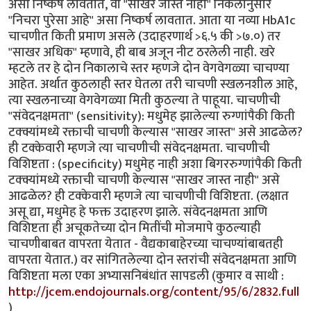
असा निष्कर्ष लावतात, वा "साखर जास्त नाही" निकलानुसार
"निचरा पुरेसा आहे" असा निष्कर्ष लावतात. आता या नव्या HbA1c
चाचणीत किती प्रमाण असले (उदाहरणार्थ >६.५ की >७.०) तर
"साखर अधिक" म्हणावे, ही बाब अजून नीट ठरलेली नाही. खरे
म्हटले तर हे दोन निकालाचे स्तर म्हणजे दोन वेगवेगळ्या चाचण्या
आहेत. अर्थात कुठलाही स्तर घेतला तरी चाचणी स्खलनशील आहे,
त्या स्खलनाच्या वेगवेगळ्या मिती कुठल्या ते पाहूया. चाचणीची
"संवेदनक्षमता" (sensitivity): मधुमेह झालेल्या रुग्णांपैकी किती
टक्क्यांमध्ये रक्ताची चाचणी केल्यास "साखर जास्त" असे आढळेल?
ही टक्केवारी म्हणजे त्या चाचणीची संवेदनक्षमता. चाचणीची
विशिष्टता : (specificity) मधुमेह नाही अशा बिगररुग्णांपैकी किती
टक्क्यांमध्ये रक्ताची चाचणी केल्यास "साखर जास्त नाही" असे
आढळेल? ही टक्केवारी म्हणजे त्या चाचणीची विशिष्टता. (लक्षात
असू द्या, मधुमेह हे फक्त उदाहरण झाले. संवेदनक्षमता आणि
विशिष्टता ही अचूकतेच्या दोन मितींची मोजमापे कुठल्याही
चाचणीबाबत वापरता येतात - वैद्यकाबाहेरच्या चाचण्यांबाबतही
वापरता येतात.) वर सांगितलेल्या दोन स्तरांची संवेदनक्षमता आणि
विशिष्टता मला एका अभ्यासनिबंधांत सापडली (कुमार व साथी :
http://jcem.endojournals.org/content/95/6/2832.full
)