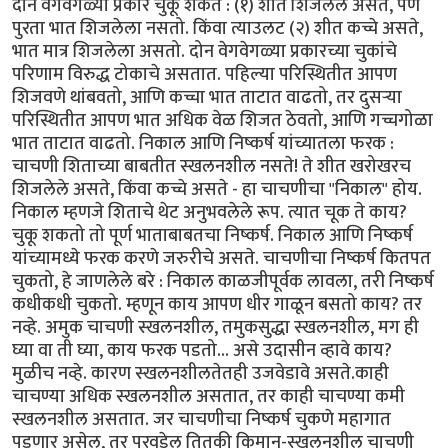
दोन वेगवेगळ्या प्रकारे चुकू शकते : (१) शीत शिजलेले असते, पण
पुरता भात शिजलेला नसतो. किंवा त्याउलट (२) शीत कच्चे असते,
भात मात्र शिजलेला असतो. दोन वेगवेगळ्या प्रकारच्या चुकांचे
परिणाम विरुद्ध टोकाचे असतात. पहिल्या परिस्थितीत आपण
शिजवणे थांबवतो, आणि कच्चा भात ताटात वाढतो, तर दुसर्‍या
परिस्थितीत आपण भात अधिक वेळ शिजत ठेवतो, आणि गच्चगोळा
भात ताटात वाढतो. निकाल आणि निष्कर्ष यांच्यातला फरक :
चाचणी शिताच्या बाबतीत स्खलनशील नसते! ते शीत खरोखरच
शिजलेले असते, किंवा कच्चे असते - हा चाचणीचा "निकाल" होय.
निकाल म्हणजे शिताचे थेट अनुभवलेले रूप. त्यात चूक ते काय?
चुकू शकतो तो पूर्ण भाताबाबतचा निष्कर्ष. निकाल आणि निष्कर्ष
यांच्यामध्ये फरक करणे जरुरीचे असते. चाचणीचा निष्कर्ष कितपत
चुकतो, हे जाणलेले बरे : निकाल काळजीपूर्वक लावला, तरी निष्कर्ष
कधीकधी चुकतो. म्हणून काय आपण धीर गाळून बसतो काय? तर
नव्हे. अमुक चाचणी स्खलनशील, तमुकसुद्धा स्खलनशील, मग ही
घ्या वा ती घ्या, काय फरक पडतो... असे उदासीन व्हावे काय?
मुळीच नव्हे. कारण स्खलनशीलतेतही उजवेडावे असते.काही
चाचण्या अधिक स्खलनशील असतात, तर काही चाचण्या कमी
स्खलनशील असतात. जर चाचणीचा निष्कर्ष चुकणे महागात
पडणार असेल, तर परवडेल तितकी किमान-स्खलनशील चाचणी