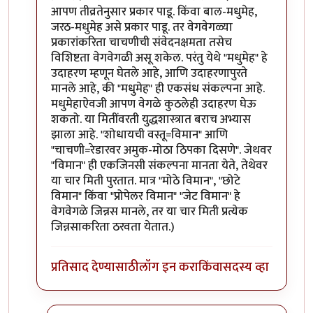
आपण तीव्रतेनुसार प्रकार पाडू. किंवा बाल-मधुमेह,
जरठ-मधुमेह असे प्रकार पाडू. तर वेगवेगळ्या
प्रकारांकरिता चाचणीची संवेदनक्षमता तसेच
विशिष्टता वेगवेगळी असू शकेल. परंतु येथे "मधुमेह" हे
उदाहरण म्हणून घेतले आहे, आणि उदाहरणापुरते
मानले आहे, की "मधुमेह" ही एकसंध संकल्पना आहे.
मधुमेहाऐवजी आपण वेगळे कुठलेही उदाहरण घेऊ
शकतो. या मितींवरती युद्धशास्त्रात बराच अभ्यास
झाला आहे. "शोधायची वस्तू=विमान" आणि
"चाचणी=रेडारवर अमुक-मोठा ठिपका दिसणे". जेथवर
"विमान" ही एकजिनसी संकल्पना मानता येते, तेथेवर
या चार मिती पुरतात. मात्र "मोठे विमान", "छोटे
विमान" किंवा "प्रोपेलर विमान" "जेट विमान" हे
वेगवेगळे जिन्नस मानले, तर या चार मिती प्रत्येक
जिन्नसाकरिता ठरवता येतात.)
प्रतिसाद देण्यासाठी
लॉग इन करा
किंवा
सदस्य व्हा