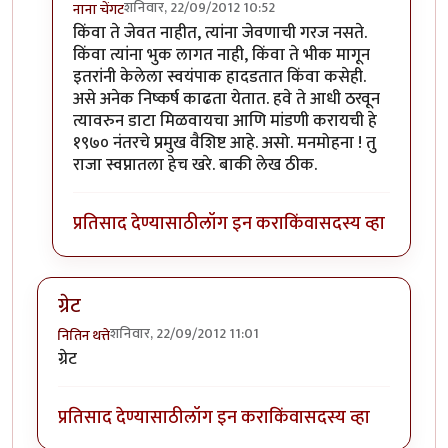
शनिवार, 22/09/2012 10:52
नाना चेंगट
In reply to
चाचणी
by
चौकटराजा
किंवा ते जेवत नाहीत, त्यांना जेवणाची गरज नसते.
किंवा त्यांना भुक लागत नाही, किंवा ते भीक मागून
इतरांनी केलेला स्वयंपाक हादडतात किंवा कसेही.
असे अनेक निष्कर्ष काढता येतात. हवे ते आधी ठरवून
त्यावरुन डाटा मिळवायचा आणि मांडणी करायची हे
१९७० नंतरचे प्रमुख वैशिष्ट आहे. असो. मनमोहना ! तु
राजा स्वप्नातला हेच खरे. बाकी लेख ठीक.
प्रतिसाद देण्यासाठी
लॉग इन करा
किंवा
सदस्य व्हा
ग्रेट
शनिवार, 22/09/2012 11:01
नितिन थत्ते
ग्रेट
प्रतिसाद देण्यासाठी
लॉग इन करा
किंवा
सदस्य व्हा