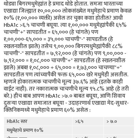
थोड्या बिगरमधुमेह्यांत हे प्रमाद थोडे होतात. समजा भारताच्या
एखाद्या जिल्ह्यात १०,००,००० लोकसंख्येत मधुमेहाचे प्रमाण केवळ
१०% (१,००,००० व्यक्ती) असेल तर चुका कशा होतील? आधी
HbA1c >६.५ चाचणी बघूया. त्या १,००,००० मधुमेह्यांपैकी ६५%
चाचणी"+" सापडतीत = ६५,००० (हे चांगले) पण
१,००,०००-६५,००० = ३५,००० चाचणी"-" सापडतील (हे
स्खलनशील झाले) तसेच ९,००,००० बिगरमधुमेह्यांपैकी ८८%
चाचणी"-" सापडतीत = ७,९२,००० (हे चांगले) पण ९,००,००० -
७,९२,००० = १,०८,००० चाचणी"+" सापडतील (हे स्खलनशील
झाले) अबब! १,०८,००० + ६५,००० = १,७३,००० चाचण्या"+"
सापडतील पण त्यांच्यापैकी फक्त ६५,००० खरे मधुमेही असतील.
म्हणजे होकारात्मक चाचणीचे मूल्य ३७.६% आहे (इतके काही
वाईट नाही). तर नकारात्मक चाचणीचे मूल्य ९५.८% आहे (हे तरी
बरे.) हीच बाब आपण HbA1c >७.० बाबत बघूया, आणि शिवाय
दुसर्‍या एखाद्या समाजात बघूया - उदाहरणार्थ एखाद्या मेद-सुधार-
क्लिनिकमध्ये मधुमेहाचे प्रमाण ६०% असेल :
HbA1c स्तर
>६.५
> ७.०
मधुमेहाचे प्रमाण १०%