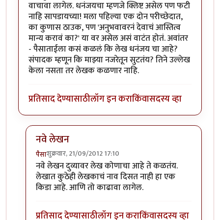
वाचावा लागेल. धनंजयचा म्हणजे क्लिष्ट असेल पण फटी
नाहि सापडायच्या! मला पहिल्या एक दोन परीच्छेदात,
का कुणास ठाउक, पण 'अनुभवावरनं देवाचं आस्तित्व
मान्य करावं का?' या वर असेल असं वाटंत होतं. अवांतर
- पैसाताईला कसं कळलं कि लेख धनंजय चा आहे?
संपादक म्हणून कि माझ्या नजरेतून सुटतंय? तिने उल्लेख
केला नसता तर लेखक कळणार नाहि.
प्रतिसाद देण्यासाठी
लॉग इन करा
किंवा
सदस्य व्हा
नवे लेखन
शुक्रवार, 21/09/2012 17:10
पैसा
In reply to
लेख वाचून वाटलं कि
by
मिसळपाव
नवे लेखन दुव्यावर लेख कोणाचा आहे ते कळतंय.
लेखात कुठेही लेखकाचं नाव दिसत नाही हा एक
किडा आहे. आणि तो काढावा लागेल.
प्रतिसाद देण्यासाठी
लॉग इन करा
किंवा
सदस्य व्हा