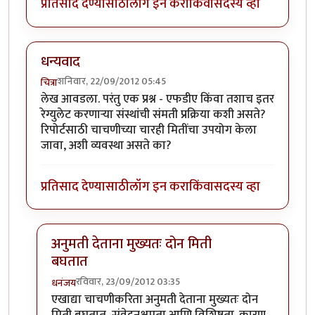
प्रतिसाद देण्यासाठी
लॉग इन करा
किंवा
सदस्य व्हा
धन्यवाद
शनिवार, 22/09/2012 05:45
चित्रा
लेख आवडला. परंतु एक प्रश्न - एफडीए किंवा तशाच इतर
रेग्युलेट करणार्‍या संस्थांची संमती प्रक्रिया कशी असते?
रिपोर्टसाठी चाचणीच्या चारही मितींचा उपयोग केला
जावा, अशी व्यवस्था असते का?
प्रतिसाद देण्यासाठी
लॉग इन करा
किंवा
सदस्य व्हा
अनुमती देताना मुख्यतः दोन मिती
बघतात
रविवार, 23/09/2012 03:35
धनंजय
In reply to
धन्यवाद
by
चित्रा
एखाद्या चाचणीकरिता अनुमती देताना मुख्यतः दोन
मिती बघतात, संवेदनक्षमता आणि विशिष्टता. कारण