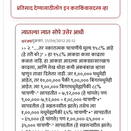
प्रतिसाद देण्यासाठी
लॉग इन करा
किंवा
सदस्य व्हा
त्यातल्या त्यात सोपे उत्तेर आधी
शुक्रवार, 21/09/2012 20:12
धनंजय
In reply to
दोन प्रश्न
by
मिसळपाव
>> २. "......तर नकारात्मक चाचणीचे मूल्य ९५.८% आहे
(हे तरी बरे.)" > हा ९५.८% आकडा कसा काढला
कळलं नाहि. हा आकडा आदल्या आकड्यासारखाच
काढला, आणि लेख थोडा कमी अंकबंबाळ व्हावा
म्हणून ताळा दिलेला नाही. जर १,००,००० मधुमेही
आहेत, तर १०,००,००० पैकी ९,००,००० बिगरमधुमेही
आहेत. त्या ९,००,००० बिगरमधुमेह्यांपैकी ८८%
चाचणी"-" सापडतीत = ७,९२,००० (हे चांगले) पण
९,००,०००-७,९२,००० = १,०८,००० चाचणी"+"
सापडतील (हे स्खलनशील झाले) तसेच त्या
१,००,००० मधुमेह्यांपैकी ६५% चाचणी"+" सापडतीत
= ६५,००० (हे चांगले) पण १,००,०००-६५,००० =
३५,००० चाचणी"-" सापडतील (हे स्खलनशील झाले)