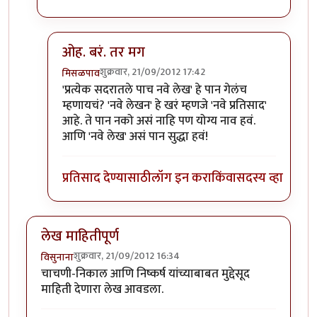
ओह. बरं. तर मग
शुक्रवार, 21/09/2012 17:42
मिसळपाव
In reply to
नवे लेखन
by
पैसा
'प्रत्येक सदरातले पाच नवे लेख' हे पान गेलंच
म्हणायचं? 'नवे लेखन' हे खरं म्हणजे 'नवे प्रतिसाद'
आहे. ते पान नको असं नाहि पण योग्य नाव हवं.
आणि 'नवे लेख' असं पान सुद्धा हवं!
प्रतिसाद देण्यासाठी
लॉग इन करा
किंवा
सदस्य व्हा
लेख माहितीपूर्ण
शुक्रवार, 21/09/2012 16:34
विसुनाना
चाचणी-निकाल आणि निष्कर्ष यांच्याबाबत मुद्देसूद
माहिती देणारा लेख आवडला.