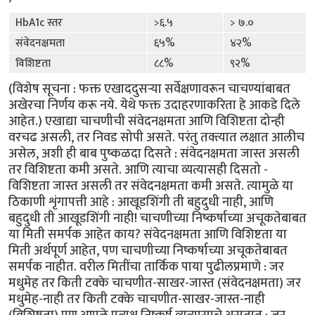
HbA1c स्तर
>६.५
> ७.०
संवेदनक्षमता
६५%
४२%
विशिष्टता
८८%
९२%
(विशेष सूचना : फक्त एखाददुसर्‍या सर्वेक्षणावरून चाचण्यांबाबत
अखेरचा निर्णय करू नये. येथे फक्त उदाहरणाकरिता हे आकडे दिले
आहेत.) एखाद्या चाचणीची संवेदनक्षमता आणि विशिष्टता दोन्ही
वरचढ असली, तर निवड सोपी असते. परंतु तक्त्यात लक्षात आलीच
असेल, अशी ही बाब पुष्कळदा दिसते : संवेदनक्षमता जास्त असली
तर विशिष्टता कमी असते. आणि त्याचा व्यत्यासही दिसतो -
विशिष्टता जास्त असली तर संवेदनक्षमता कमी असते. त्यामुळे या
ठिकाणी शृंगापत्ती आहे : आखूडशिंगी ती बहुदुधी नाही, आणि
बहुदुधी ती आखूडशिंगी नाही! चाचणीच्या निष्कर्षाच्या अचूकतेबाबत
या मिती समर्पक आहेत काय? संवेदनक्षमता आणि विशिष्टता या
मिती अर्थपूर्ण आहेत, पण चाचणीच्या निष्कर्षाच्या अचूकतेबाबत
समर्पक नाहीत. वरील मितींचा तार्किक पाया पुढीलप्रमाणे : जर
मधुमेह तर किती टक्के चाचणीत-साखर-जास्त (संवेदनक्षमता) जर
मधुमेह-नाही तर किती टक्के चाचणीत-साखर-जास्त-नाही