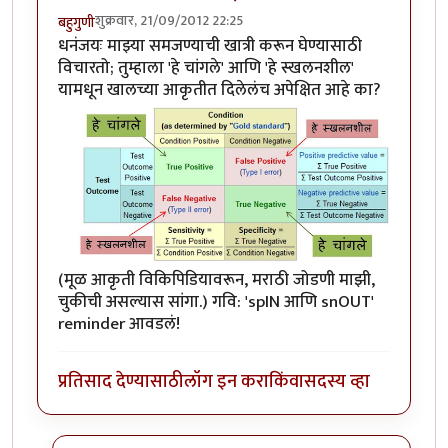
शुक्रवार, 21/09/2012 22:25
बहुगुणी
धनंजयः माझ्या समजण्याची खात्री करून घेण्यासाठी
विचारतो; तुम्हाला 'हे चांगले' आणि 'हे स्खलनशील'
यामधून खालच्या आकृतीत दिलेलंच अपेक्षित आहे का?
(मूळ आकृती विकिपिडियावरून, मराठी जोडणी माझी,
चुकीची असल्यास सांगा.) गवि: 'spIN आणि snOUT'
reminder आवडलं!
प्रतिसाद देण्यासाठी
लॉग इन करा
किंवा
सदस्य व्हा