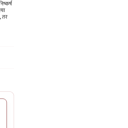
ष्कर्ष
्या
, तर