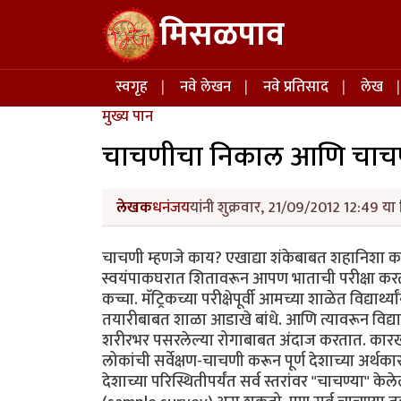
Skip to main content
मिसळपाव
Main navigation
स्वगृह
नवे लेखन
नवे प्रतिसाद
लेख
मुख्य पान
चाचणीचा निकाल आणि चाचणी
लेखक
धनंजय
यांनी शुक्रवार, 21/09/2012 12:49 या 
चाचणी म्हणजे काय? एखाद्या शंकेबाबत शहानिशा 
स्वयंपाकघरात शितावरून आपण भाताची परीक्षा करत
कच्चा. मॅट्रिकच्या परीक्षेपूर्वी आमच्या शाळेत विद्यार्थ्
तयारीबाबत शाळा आडाखे बांधे. आणि त्यावरून विद्यार्थ्
शरीरभर पसरलेल्या रोगाबाबत अंदाज करतात. कारख
लोकांची सर्वेक्षण-चाचणी करून पूर्ण देशाच्या अर्थ
देशाच्या परिस्थितीपर्यंत सर्व स्तरांवर "चाचण्या