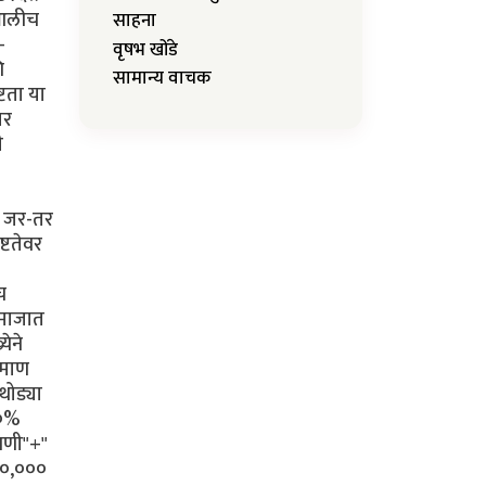
 आलीच
साहना
-
वृषभ खोंडे
ि
सामान्य वाचक
टता या
जर
ी
ि जर-तर
्टतेवर
च
 समाजात
येने
रमाण
थोड्या
१०%
चणी"+"
००,०००