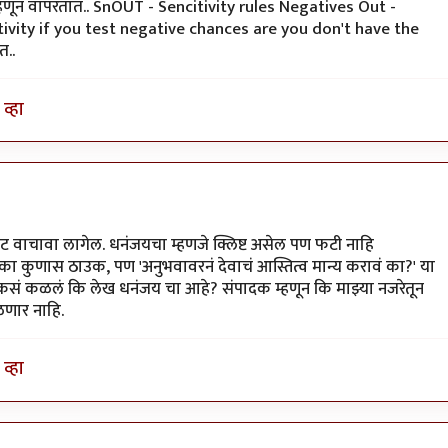
्ट म्हणून वापरतात.. SnOUT - Sencitivity rules Negatives Out -
ivity if you test negative chances are you don't have the
त..
व्हा
ट वाचावा लागेल. धनंजयचा म्हणजे क्लिष्ट असेल पण फटी नाहि
का कुणास ठाउक, पण 'अनुभवावरनं देवाचं आस्तित्व मान्य करावं का?' या
 कसं कळलं कि लेख धनंजय चा आहे? संपादक म्हणून कि माझ्या नजरेतून
णार नाहि.
व्हा