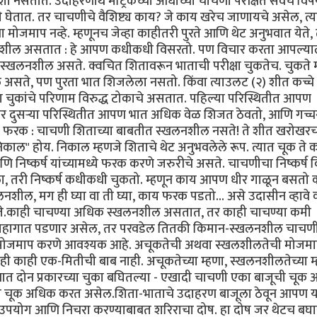
नसतात. उदाहरणार्थ मॅट्रिकच्या आधीच्या चाचणी परीक्षेत सर्वच विषय
चाचणी घेतात. तर चाचणीचे वैशिष्ट्य काय? जे काय खरेच जाणायचे असेल, त्
ा मोजमाप नव्हे. म्हणूनच जेव्हा काहीतरी पुरते आणि थेट अनुभवात येते, त
खलनशील असतात : हे आपण कधीकधी विसरतो. पण विचार करता आपल्या
त स्खलनशील असते. क्वचित शितावरून भाताची परीक्षा चुकतेच. चुकते 
ेले असते, पण पुरता भात शिजलेला नसतो. किंवा त्याउलट (२) शीत कच्चे
या चुकांचे परिणाम विरुद्ध टोकाचे असतात. पहिल्या परिस्थितीत आपण
तर दुसर्‍या परिस्थितीत आपण भात अधिक वेळ शिजत ठेवतो, आणि गच्
तला फरक : चाचणी शिताच्या बाबतीत स्खलनशील नसते! ते शीत खरोखर
िकाल" होय. निकाल म्हणजे शिताचे थेट अनुभवलेले रूप. त्यात चूक ते 
णि निष्कर्ष यांच्यामध्ये फरक करणे जरुरीचे असते. चाचणीचा निष्कर्ष
ला, तरी निष्कर्ष कधीकधी चुकतो. म्हणून काय आपण धीर गाळून बसतो
नशील, मग ही घ्या वा ती घ्या, काय फरक पडतो... असे उदासीन व्हावे
सते.काही चाचण्या अधिक स्खलनशील असतात, तर काही चाचण्या कमी
 महागात पडणार असेल, तर परवडेल तितकी किमान-स्खलनशील चाचण
ाचे मोजमाप करणे आवश्यक आहे. अचूकतेची अथवा स्खलशीलतेची मोजमाप
ी काही एक-मितीची बाब नाही. अचूकतेच्या म्हणा, स्खलनशीलतेच्या म्
 दोन प्रकारच्या चुका बघितल्या - एखादी चाचणी एका बाजूची चूक
ूची चूक अधिक करत असेल.शिता-भाताचे उदाहरण बाजूला ठेवून आपण 
चा उपयोग आणि निचरा करण्याबाबत शरिराचा दोष. हा दोष जर थेटच बघ