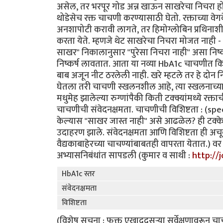
असेल, तर भरपूर गोड अन्न खाऊन साखरेचा निचरा हो
थोडेसेच रक्त चाचणी करण्यासाठी घेतो. रक्ताच्या 
अनशापोटी करावी लागते, तर हिमोग्लोबिन प्रथिना
करता येते. म्हणजे थेट साखरेचा निचरा मोजत नाही
साखर" निकालानुसार "पुरेसा निचरा नाही" असा निष्
निष्कर्ष लावतात. आता या नव्या HbA1c चाचणीत कि
बाब अजून नीट ठरलेली नाही. खरे म्हटले तर हे दोन न
घेतला तरी चाचणी स्खलनशील आहे, त्या स्खलनाच्या व
मधुमेह झालेल्या रुग्णांपैकी किती टक्क्यांमध्ये रक
चाचणीची संवेदनक्षमता. चाचणीची विशिष्टता : (speci
केल्यास "साखर जास्त नाही" असे आढळेल? ही टक्केवार
उदाहरण झाले. संवेदनक्षमता आणि विशिष्टता ही अचू
वैद्यकाबाहेरच्या चाचण्यांबाबतही वापरता येतात.) व
अभ्यासनिबंधांत सापडली (कुमार व साथी :
http://
HbA1c स्तर
संवेदनक्षमता
विशिष्टता
(विशेष सूचना : फक्त एखाददुसर्‍या सर्वेक्षणावरून 