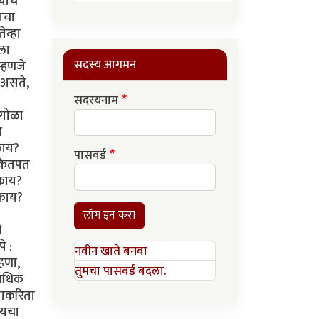
ांचे
याचा
ेव्हा
ला
सदस्य आगमन
म्हणजे
 असते,
सदस्यनाम
चगोळा
च
काय?
पासवर्ड
 कितपत
 काय?
 काय?
लॉग इन करा
ी
े :
नवीन खाते बनवा
हणा,
तुमचा पासवर्ड बदला.
 अधिक
याकरिता
ायचा