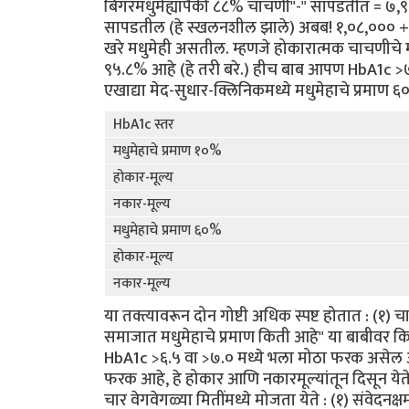
बिगरमधुमेह्यांपैकी ८८% चाचणी"-" सापडतीत = ७,
सापडतील (हे स्खलनशील झाले) अबब! १,०८,००० + 
खरे मधुमेही असतील. म्हणजे होकारात्मक चाचणीचे 
९५.८% आहे (हे तरी बरे.) हीच बाब आपण HbA1c >७.
एखाद्या मेद-सुधार-क्लिनिकमध्ये मधुमेहाचे प्रमाण 
HbA1c स्तर
मधुमेहाचे प्रमाण १०%
होकार-मूल्य
नकार-मूल्य
मधुमेहाचे प्रमाण ६०%
होकार-मूल्य
नकार-मूल्य
या तक्त्यावरून दोन गोष्टी अधिक स्पष्ट होतात : (१) 
समाजात मधुमेहाचे प्रमाण किती आहे" या बाबीवर क
HbA1c >६.५ वा >७.० मध्ये भला मोठा फरक असेल असे
फरक आहे, हे होकार आणि नकारमूल्यांतून दिसून ये
चार वेगवेगळ्या मितींमध्ये मोजता येते : (१) संवेदन