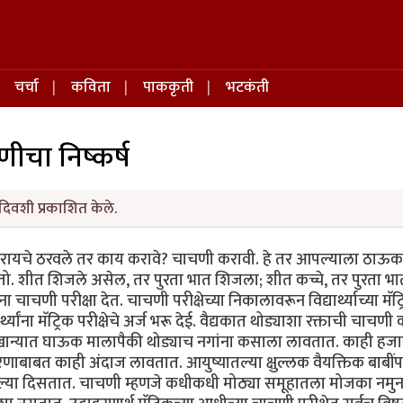
चर्चा
कविता
पाककृती
भटकंती
चा निष्कर्ष
दिवशी प्रकाशित केले.
करायचे ठरवले तर काय करावे? चाचणी करावी. हे तर आपल्याला ठाऊ
ो. शीत शिजले असेल, तर पुरता भात शिजला; शीत कच्चे, तर पुरता भा
यांना चाचणी परीक्षा देत. चाचणी परीक्षेच्या निकालावरून विद्यार्थ्याच्या मॅट्
यांना मॅट्रिक परीक्षेचे अर्ज भरू देई. वैद्यकात थोड्याशा रक्ताची चाचणी
ान्यात घाऊक मालापैकी थोड्याच नगांना कसाला लावतात. काही हजा
कारणाबाबत काही अंदाज लावतात. आयुष्यातल्या क्षुल्लक वैयक्तिक बाबीं
" केलेल्या दिसतात. चाचणी म्हणजे कधीकधी मोठ्या समूहातला मोजका नमुन