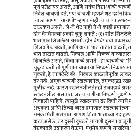
(sample survey) असू शकतो, पण सर्व चाचण्या तशा 
पूर्ण परीक्षापत्र असते, आणि सर्वच विद्यार्थ्यांची 
निर्देश चाचणी देते, पण चाचणी म्हणजे थेट दर्शन किंव
त्याला आपण "चाचणी" म्हणत नाही. चाचण्या स्
ठाऊकच असते : जे-जे थेट नाही ते-ते काही प्रमाणा
दोन वेगवेगळ्या प्रकारे चुकू शकते : (१) शीत शिजल
भात मात्र शिजलेला असतो. दोन वेगवेगळ्या प्रकारच्
शिजवणे थांबवतो, आणि कच्चा भात ताटात वाढतो, 
भात ताटात वाढतो. निकाल आणि निष्कर्ष यांच्या
शिजलेले असते, किंवा कच्चे असते - हा चाचणीचा "न
चुकू शकतो तो पूर्ण भाताबाबतचा निष्कर्ष. निकाल आ
चुकतो, हे जाणलेले बरे : निकाल काळजीपूर्वक लाव
तर नव्हे. अमुक चाचणी स्खलनशील, तमुकसुद्धा स्खल
मुळीच नव्हे. कारण स्खलनशीलतेतही उजवेडावे अ
स्खलनशील असतात. जर चाचणीचा निष्कर्ष चुकणे
निवडली पाहिजे. त्यामुळे स्खलनाचा दर किती त्य
अचूकता आणि तिच्या व्यस्त प्रमाणात स्खलनशीलता ह
अनेक मिती असतात. आपण शिता-भाताच्या उदाहरणात
करत असेल, तर दुसरी कुठली चाचणी दुसर्‍या बाज
वैद्यकातले उदाहरण घेऊया. मधुमेह म्हणजे साखरे