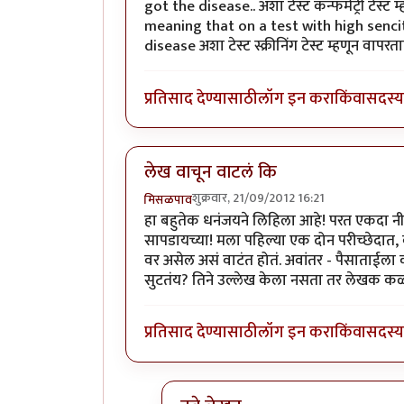
got the disease.. अशा टेस्ट कन्फर्मेट्री टेस
meaning that on a test with high sencit
disease अशा टेस्ट स्क्रीनिंग टेस्ट म्हणून वापरता
प्रतिसाद देण्यासाठी
लॉग इन करा
किंवा
सदस्य 
लेख वाचून वाटलं कि
शुक्रवार, 21/09/2012 16:21
मिसळपाव
हा बहुतेक धनंजयने लिहिला आहे! परत एकदा नी
सापडायच्या! मला पहिल्या एक दोन परीच्छेदात, 
वर असेल असं वाटंत होतं. अवांतर - पैसाताईला
सुटतंय? तिने उल्लेख केला नसता तर लेखक कळ
प्रतिसाद देण्यासाठी
लॉग इन करा
किंवा
सदस्य 