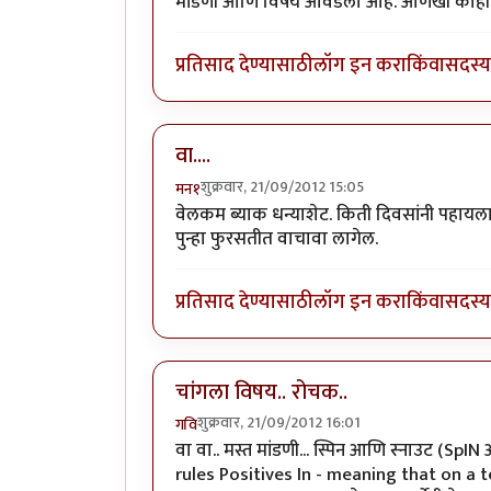
मांडणी आणि विषय आवडला आहे. आणखी काही प्र
प्रतिसाद देण्यासाठी
लॉग इन करा
किंवा
सदस्य 
वा....
शुक्रवार, 21/09/2012 15:05
मन१
वेलकम ब्याक धन्याशेट. किती दिवसांनी पहायल
पुन्हा फुरसतीत वाचावा लागेल.
प्रतिसाद देण्यासाठी
लॉग इन करा
किंवा
सदस्य 
चांगला विषय.. रोचक..
शुक्रवार, 21/09/2012 16:01
गवि
वा वा.. मस्त मांडणी... स्पिन आणि स्नाउट (Sp
rules Positives In - meaning that on a t