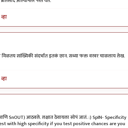
तिसाद आल्यानंतर परत येते.
व्हा
ा मिळतय सांख्यिकी संदर्भात इतकं छान. सध्या फक्त वरवर चाळलाय लेख.
व्हा
IN आणि SnOUT) आठवले. लक्षात ठेवायला सोपं जातं. :) SpIN- Specificity
est with high specificity if you test positive chances are you