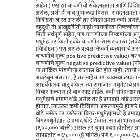
आहेत.) एखाद्या चाचणीची संवेदनक्षमता आणि विशिष्
असेल, अशी ही बाब पुष्कळदा दिसते : संवेदनक्षमता
विशिष्टता जास्त असली तर संवेदनक्षमता कमी असते. त
बहुदुधी ती आखूडशिंगी नाही! चाचणीच्या निष्कर्षाच
मिती अर्थपूर्ण आहेत, पण चाचणीच्या निष्कर्षाच्या 
मधुमेह तर किती टक्के चाचणीत-साखर-जास्त (संवे
(विशिष्टता) पण आपले प्रत्यक्ष निष्कर्ष व्यत्यासा
चाचणीचे मूल्य positive predictive value) जर 
चाचणीचे मूल्य negative predictive value) (नोंद
या तार्किक मांडणीचा व्यत्यास थेट होत नाही, त्याची 
अवलंबून असतात, हे तर आहेच.पण व्यवस्था लावता
आश्चर्यकारक वाटू शकेल. त्या समाजात मधुमेहाचे प
विचार केल्यास ही बाब स्पष्ट होईल. कमी संवेदनक्षमत
मधुमेहाचे प्रमाण थोडे असेल तर हे प्रमादही थोडे अस
होतात. त्याउलट कमी विशिष्टता असल्यामुळे होणारे प्
थोडे असेल तर उरलेल्या बिगर-मधुमेह्यांमध्ये हे प्
बिगरमधुमेह्यांत हे प्रमाद थोडे होतात. समजा भारता
(१,००,००० व्यक्ती) असेल तर चुका कशा होतील? आध
सापडतीत = ६५,००० (हे चांगले) पण १,००,०००-६