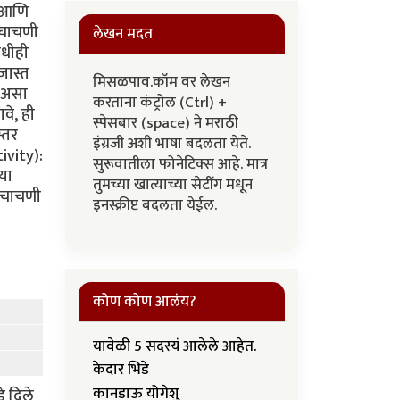
च आणि
 चाचणी
लेखन मदत
कधीही
जास्त
मिसळपाव.कॉम वर लेखन
" असा
करताना कंट्रोल (Ctrl) +
वे, ही
स्पेसबार (space) ने मराठी
्तर
इंग्रजी अशी भाषा बदलता येते.
ivity):
सुरूवातीला फोनेटिक्स आहे. मात्र
्या
तुमच्या खात्याच्या सेटींग मधून
ी चाचणी
इनस्क्रीप्ट बदलता येईल.
कोण कोण आलंय?
यावेळी 5 सदस्यं आलेले आहेत.
केदार भिडे
कानडाऊ योगेशु
े दिले