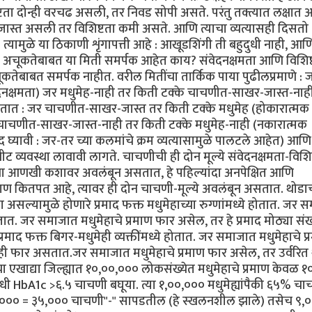
टता दोन्ही वरचढ असली, तर निवड सोपी असते. परंतु तक्त्यात लक्षात
 जास्त असली तर विशिष्टता कमी असते. आणि त्याचा व्यत्यासही दिसतो 
्यामुळे या ठिकाणी शृंगापत्ती आहे : आखूडशिंगी ती बहुदुधी नाही, आण
्या अचूकतेबाबत या मिती समर्पक आहेत काय? संवेदनक्षमता आणि विशिष्
अचूकतेबाबत समर्पक नाहीत. वरील मितींचा तार्किक पाया पुढीलप्रमाणे : 
दनक्षमता) जर मधुमेह-नाही तर किती टक्के चाचणीत-साखर-जास्त-नाह
चे असतात : जर चाचणीत-साखर-जास्त तर किती टक्के मधुमेह (होकारात्मक
चाचणीत-साखर-जास्त-नाही तर किती टक्के मधुमेह-नाही (नकारात्मक
 घ्यावी : जर-तर च्या कलमांचे क्रम व्यत्यासामुळे पालटले आहेत) आण
नीट व्यवस्था लावावी लागते. चाचणीची ही दोन मूल्ये संवेदनक्षमता-विशिष
ना आणखी कशावर अवलंबून असतात, हे पहिल्यांदा अनपेक्षित आणि
्रमाण कितपत आहे, त्यावर ही दोन चाचणी-मूल्ये अवलंबून असतात. थोडा
ा असल्यामुळे होणारे प्रमाद फक्त मधुमेहाच्या रुग्णांमध्ये होतात. जर
तात. जर समाजात मधुमेहाचे प्रमाण फार असेल, तर हे प्रमाद मोठ्या संख्
रमाद फक्त बिगर-मधुमेही व्यक्तींमध्ये होतात. जर समाजात मधुमेहाचे प्
रमादही फार असतात.जर समाजात मधुमेहाचे प्रमाण फार असेल, तर उर्वरित 
च्या एखाद्या जिल्ह्यात १०,००,००० लोकसंख्येत मधुमेहाचे प्रमाण केवळ 
ी HbA1c >६.५ चाचणी बघूया. त्या १,००,००० मधुमेह्यांपैकी ६५% चा
५,००० = ३५,००० चाचणी"-" सापडतील (हे स्खलनशील झाले) तसेच ९,