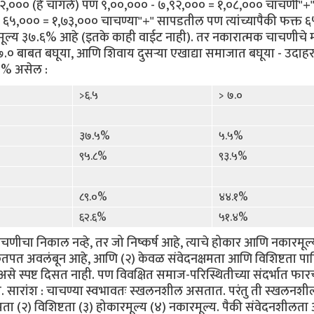
९२,००० (हे चांगले) पण ९,००,००० - ७,९२,००० = १,०८,००० चाचणी"+
६५,००० = १,७३,००० चाचण्या"+" सापडतील पण त्यांच्यापैकी फक्त 
मूल्य ३७.६% आहे (इतके काही वाईट नाही). तर नकारात्मक चाचणीचे म
० बाबत बघूया, आणि शिवाय दुसर्‍या एखाद्या समाजात बघूया - उदाहर
६०% असेल :
>६.५
> ७.०
३७.५%
५.५%
९५.८%
९३.५%
८९.०%
४४.१%
६२.६%
५१.४%
चाचणीचा निकाल नव्हे, तर जो निष्कर्ष आहे, त्याचे होकार आणि नकारमूल्य
ितपत अवलंबून आहे, आणि (२) केवळ संवेदनक्षमता आणि विशिष्टता पा
 स्पष्ट दिसत नाही. पण विवक्षित समाज-परिस्थितीच्या संदर्भात फार
ते. सारांश : चाचण्या स्वभावतः स्खलनशील असतात. परंतु ती स्खलनश
क्षमता (२) विशिष्टता (३) होकारमूल्य (४) नकारमूल्य. पैकी संवेदनशीलत