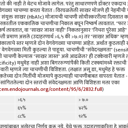
तो की नाही ते थेटच मोजावे लागेल. परंतु साधारणपणे डॉक्टर एकदा
वेगवेगळ्या चाचण्या करता येतात : विरघळलेली साखर मोजणे ही नेहमीची
शी संयुक्त साखर (HbA1c) मोजायची चाचणी सोयीस्कररीत्या दिवसात 
 - रक्तातील एककालिक चाचणीचा निकाल बघून निष्कर्ष लावतात. "फार 
कर्ष लावतात, वा "साखर जास्त नाही" निकलानुसार "निचरा पुरेसा आहे
ती प्रमाण असले (उदाहरणार्थ >६.५ की >७.०) तर "साखर अधिक" म्हणा
िकालाचे स्तर म्हणजे दोन वेगवेगळ्या चाचण्या आहेत. अर्थात कुठलाही स
ेगवेगळ्या मिती कुठल्या ते पाहूया. चाचणीची "संवेदनक्षमता" (sensit
्ताची चाचणी केल्यास "साखर जास्त" असे आढळेल? ही टक्केवारी म्हणजे त
ficity) मधुमेह नाही अशा बिगररुग्णांपैकी किती टक्क्यांमध्ये रक्ताच
ी म्हणजे त्या चाचणीची विशिष्टता. (लक्षात असू द्या, मधुमेह हे फक्त
कतेच्या दोन मितींची मोजमापे कुठल्याही चाचणीबाबत वापरता येतात -
र सांगितलेल्या दोन स्तरांची संवेदनक्षमता आणि विशिष्टता मला एका
jcem.endojournals.org/content/95/6/2832.full
)
>६.५
> ७.०
६५%
४२%
८८%
९२%
चाचण्यांबाबत अखेरचा निर्णय करू नये. येथे फक्त उदाहरणाकरिता हे आकड