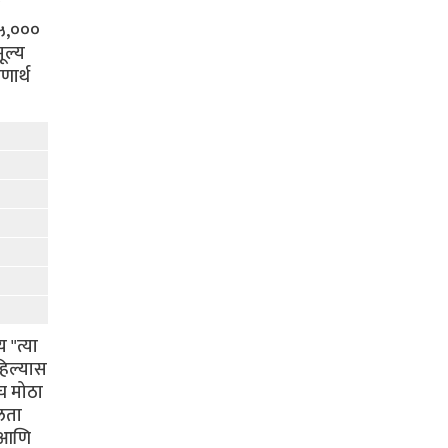
"
६५,०००
ूल्य
णार्थ
 "त्या
हिल्यास
च मोठा
ीलता
ा आणि