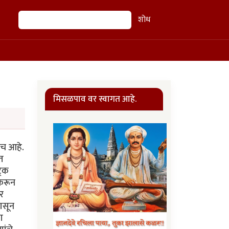
शोध
शोध
मिसळपाव वर स्वागत आहे.
कच आहे.
त
रिक
 करून
र
पासून
ा