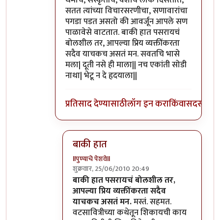
सतत त्यांच्या विचारसरणीचा, सणावारांचा
पगडा पडत असतो की आवर्जून आपले सण
पाळावेसे वाटतात. बाकी हात पसरायचं
बोलशील तर, आपल्या प्रिय व्यक्तींकरता
सदैव याचकच असतं मन. सवतचि भासे
मला| दूती नसे ही माला|| नच एकांती सोडी
नाथा| भेटू न दे हृदयाला||
प्रतिसाद देण्यासाठी
लॉग इन करा
किंवा
सदस्य व्हा
बाकी हात
llपुण्याचे पेशवेll
शुक्रवार, 25/06/2010 20:49
In reply to
भारतात
by
शुचि
बाकी हात पसरायचं बोलशील तर,
आपल्या प्रिय व्यक्तींकरता सदैव
याचकच असतं मन.
मस्तं. सहमत.
वटसावित्रीच्या कथेतून शिकायची काय