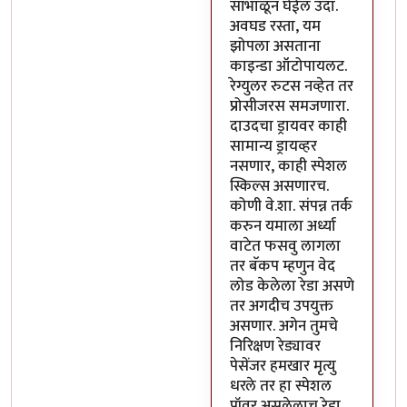
सांभाळून घेईल उदा.
अवघड रस्ता, यम
झोपला असताना
काइन्डा ऑटोपायलट.
रेग्युलर रुटस नव्हेत तर
प्रोसीजरस समजणारा.
दाउदचा ड्रायवर काही
सामान्य ड्रायव्हर
नसणार, काही स्पेशल
स्किल्स असणारच.
कोणी वे.शा. संपन्न तर्क
करुन यमाला अर्ध्या
वाटेत फसवु लागला
तर बॅकप म्हणुन वेद
लोड केलेला रेडा असणे
तर अगदीच उपयुक्त
असणार. अगेन तुमचे
निरिक्षण रेड्यावर
पेसेंजर हमखार मृत्यु
धरले तर हा स्पेशल
पॉवर असलेलाच रेडा