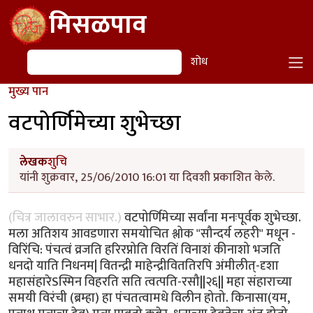
Skip to main content
मिसळपाव
शोध
शोध
मुख्य पान
वटपोर्णिमेच्या शुभेच्छा
लेखक
शुचि
यांनी शुक्रवार, 25/06/2010 16:01 या दिवशी प्रकाशित केले.
(चित्र जालावरुन साभार.)
वटपोर्णिमेच्या सर्वांना मनःपूर्वक शुभेच्छा.
मला अतिशय आवडणारा समयोचित श्लोक "सौन्दर्य लहरी" मधून -
विरिंचि: पंचत्वं व्रजति हरिरप्नोति विरतिं विनाशं कीनाशो भजति
धनदो याति निधनम| वितन्द्री माहेन्द्रीविततिरपि अंमीलीत्-दृशा
महासंहारेSस्मिन विहरति सति त्वत्पति-रसौ||२६|| महा संहाराच्या
समयी विरंची (ब्रम्हा) हा पंचतत्वामधे विलीन होतो. किनासा(यम,