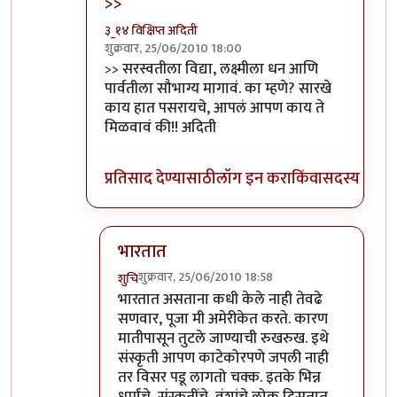
>>
३_१४ विक्षिप्त अदिती
शुक्रवार, 25/06/2010 18:00
In reply to
सरस्वतीला
by
शुचि
>> सरस्वतीला विद्या, लक्ष्मीला धन आणि
पार्वतीला सौभाग्य मागावं. का म्हणे? सारखे
काय हात पसरायचे, आपलं आपण काय ते
मिळवावं की!! अदिती
प्रतिसाद देण्यासाठी
लॉग इन करा
किंवा
सदस्य व्हा
भारतात
शुक्रवार, 25/06/2010 18:58
शुचि
In reply to
>>
by
३_१४ विक्षिप्त अदिती
भारतात असताना कधी केले नाही तेवढे
सणवार, पूजा मी अमेरीकेत करते. कारण
मातीपासून तुटले जाण्याची रुखरुख. इथे
संस्कृती आपण काटेकोरपणे जपली नाही
तर विसर पडू लागतो चक्क. इतके भिन्न
धर्मांचे, संस्कृतींचे, वंशांचे लोक दिसतात,