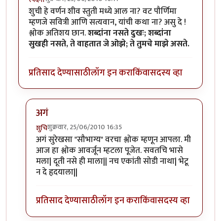
शुची हे वर्णन शीव स्तुती मध्ये आल ना? वट पौर्णिमा
म्हणजे सवित्री आणि सत्यवान, यांची कथा ना? असु दे !
श्लोक अतिशय छान.
शब्दांना नसते दुखः; शब्दांना
सुखही नसते, ते वाहतात जे ओझे; ते तुमचे माझे असते.
प्रतिसाद देण्यासाठी
लॉग इन करा
किंवा
सदस्य व्हा
अगं
शुक्रवार, 25/06/2010 16:35
शुचि
In reply to
शुची हे
by
स्पंदना
अगं सुरेखसा "सौभाग्य" वरचा श्लोक म्हणून आपला. मी
आज हा श्लोक आवर्जून म्हटला पूजेत. सवतचि भासे
मला| दूती नसे ही माला|| नच एकांती सोडी नाथा| भेटू
न दे हृदयाला||
प्रतिसाद देण्यासाठी
लॉग इन करा
किंवा
सदस्य व्हा