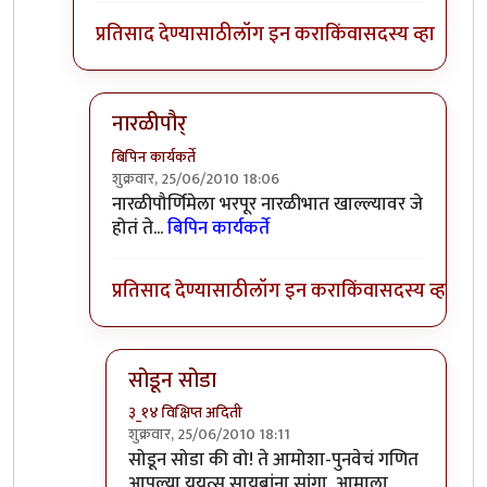
प्रतिसाद देण्यासाठी
लॉग इन करा
किंवा
सदस्य व्हा
नारळीपौर्
बिपिन कार्यकर्ते
शुक्रवार, 25/06/2010 18:06
In reply to
वैताग!
by
३_१४ विक्षिप्त अदिती
नारळीपौर्णिमेला भरपूर नारळीभात खाल्ल्यावर जे
होतं ते...
बिपिन कार्यकर्ते
प्रतिसाद देण्यासाठी
लॉग इन करा
किंवा
सदस्य व्हा
सोडून सोडा
३_१४ विक्षिप्त अदिती
शुक्रवार, 25/06/2010 18:11
In reply to
नारळीपौर्
by
बिपिन कार्यकर्ते
सोडून सोडा की वो! ते आमोशा-पुनवेचं गणित
आपल्या युयुत्सु सायबांना सांगा, आमाला