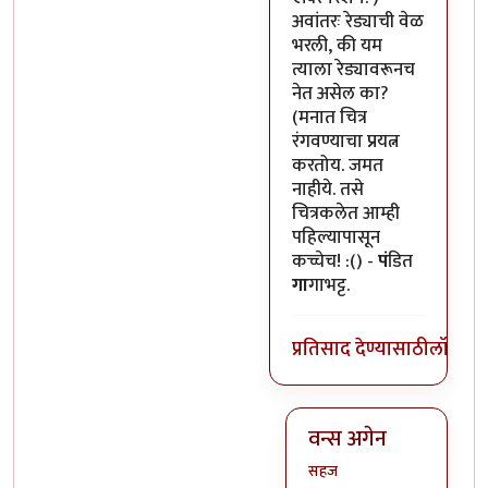
अवांतरः रेड्याची वेळ
भरली, की यम
त्याला रेड्यावरूनच
नेत असेल का?
(मनात चित्र
रंगवण्याचा प्रयत्न
करतोय. जमत
नाहीये. तसे
चित्रकलेत आम्ही
पहिल्यापासून
कच्चेच! :() -
पं
डित
गा
गाभट्ट.
प्रतिसाद देण्यासाठी
लॉग इन
वन्स अगेन
सहज