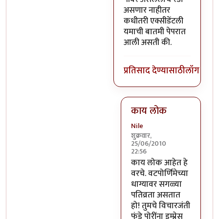
असणार नाहीतर
कधीतरी एक्सीडेंटली
यमाची बातमी पेपरात
आली असती की.
प्रतिसाद देण्यासाठी
लॉग इन क
काय लोक
Nile
शुक्रवार,
25/06/2010
22:56
In reply to
असेच काही नाही
काय लोक आहेत हे
वरचे. वटपोर्णिमेच्या
धाग्यावर सगळ्या
पतिव्रता असतात
हो! तुमचे विचारजंती
फंडे पोरींना इम्प्रेस