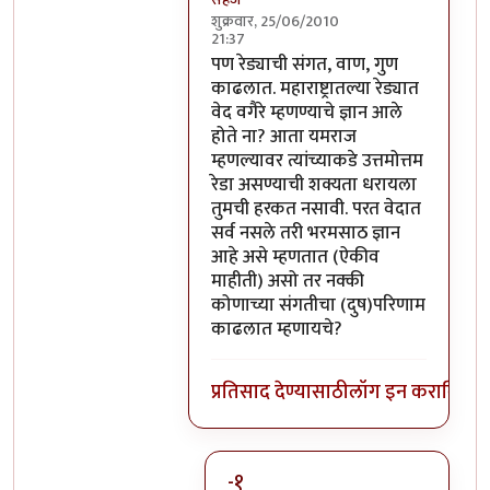
शुक्रवार, 25/06/2010
21:37
In reply to
बरोबरच आहे!
by
पंगा
पण रेड्याची संगत, वाण, गुण
काढलात. महाराष्ट्रातल्या रेड्यात
वेद वगैरे म्हणण्याचे ज्ञान आले
होते ना? आता यमराज
म्हणल्यावर त्यांच्याकडे उत्तमोत्तम
रेडा असण्याची शक्यता धरायला
तुमची हरकत नसावी. परत वेदात
सर्व नसले तरी भरमसाठ ज्ञान
आहे असे म्हणतात (ऐकीव
माहीती) असो तर नक्की
कोणाच्या संगतीचा (दुष)परिणाम
काढलात म्हणायचे?
प्रतिसाद देण्यासाठी
लॉग इन करा
किंवा
स
-१