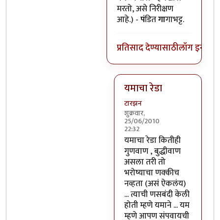
मरतो, असे निरीक्षण
आहे.) -
पं
डित
गा
गाभट्ट.
प्रतिसाद देण्यासाठी
लॉग इन कर
यमाचा रेडा
टारझन
शुक्रवार,
25/06/2010
22:32
In reply to
यमाला कॉमनसेन्स 
यमाचा रेडा कितीही
गुणवाण , बुद्धीवाण
असला तरी तो
भरोष्याचा णक्कीच
नव्हता (असं ऐकलंय)
... त्याची णसबंदी केली
होती म्हणे यमाने ... यम
म्हणे आपण संपवायची