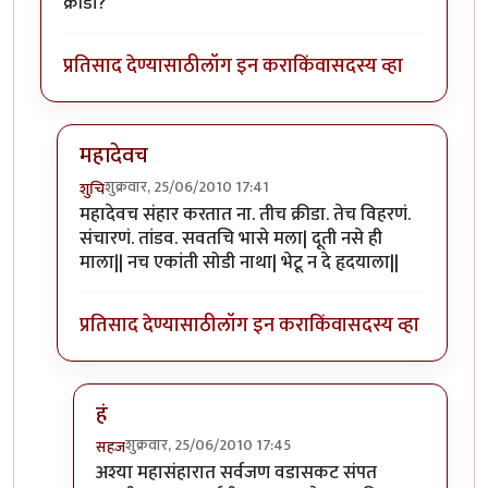
क्रीडा?
प्रतिसाद देण्यासाठी
लॉग इन करा
किंवा
सदस्य व्हा
महादेवच
शुक्रवार, 25/06/2010 17:41
शुचि
In reply to
म्हणजे नेमके काय?
by
सहज
महादेवच संहार करतात ना. तीच क्रीडा. तेच विहरणं.
संचारणं. तांडव. सवतचि भासे मला| दूती नसे ही
माला|| नच एकांती सोडी नाथा| भेटू न दे हृदयाला||
प्रतिसाद देण्यासाठी
लॉग इन करा
किंवा
सदस्य व्हा
हं
शुक्रवार, 25/06/2010 17:45
सहज
In reply to
महादेवच
by
शुचि
अश्या महासंहारात सर्वजण वडासकट संपत