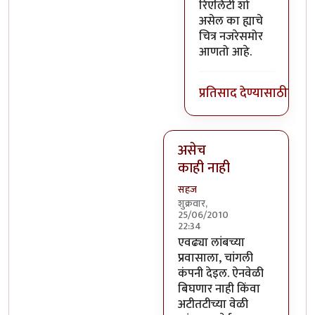
रिएलिटी शो
असेल का ह्याचे
चित्र नजरेसमोर
आणतो आहे.
प्रतिसाद देण्यासाठी
लॉग 
असेच
काही नाही
सहज
शुक्रवार,
25/06/2010
22:34
In reply to
यमाला कॉमनसेन्स 
एवढ्या लांबच्या
प्रवासाला, चांगली
कंपनी देइल. ऐनवेळी
बिघणार नाही किंवा
अटीतटीच्या वेळी