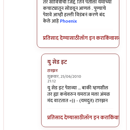
तर सावित्रीची जिद्द. तिने पतीला यमाच्या
कचाट्यातून सोडवून आणलं . पुण्याचे
पेशवे आम्ही हल्ली विडंबनं करणे बंद
केले आहे
Phoenix
प्रतिसाद देण्यासाठी
लॉग इन करा
किंवा
सदस्य व्
यु सेड इट
टारझन
शुक्रवार, 25/06/2010
21:12
In reply to
बाकी हात
by
llपुण्याचे पेशवेll
यु सेड इट पेशव्या ... बाकी म्हणशील
तर ह्या कथेवरुन यमराज मला अंमळ
मंद वाटतात =)) - (यमदुत) टारझन
प्रतिसाद देण्यासाठी
लॉग इन करा
किंवा
सदस्य