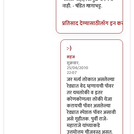
नाही. -
पं
डित
गा
गाभट्ट.
प्रतिसाद देण्यासाठी
लॉग इन करा
किंव
:-)
सहज
शुक्रवार,
25/06/2010
22:07
In reply to
-१
by
पंगा
जर मर्त्य लोकात असलेल्या
रेड्यात वेद म्हणायची पॉवर
तर यमलोकी व इतर
कोणकोणत्या लोकी येजा
करायची पॉवर असलेल्या
रेड्यात स्पेशल पॉवर असावी
असे गृहीतक. पुर्वी राजे-
महाराजे यांच्याकडे
उत्तमोत्तम चीजवस्तु असत.