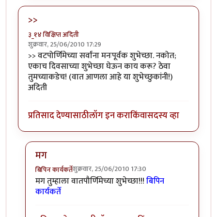
>>
३_१४ विक्षिप्त अदिती
शुक्रवार, 25/06/2010 17:29
>> वटपोर्णिमेच्या सर्वांना मनःपूर्वक शुभेच्छा. नकोत;
एकाच दिवसाच्या शुभेच्छा घेऊन काय करू? ठेवा
तुमच्याकडेच! (वात आणला आहे या शुभेच्छुकांनी!)
अदिती
प्रतिसाद देण्यासाठी
लॉग इन करा
किंवा
सदस्य व्हा
मग
शुक्रवार, 25/06/2010 17:30
बिपिन कार्यकर्ते
In reply to
>>
by
३_१४ विक्षिप्त अदिती
मग तुम्हाला वातपौर्णिमेच्या शुभेच्छा!!!
बिपिन
कार्यकर्ते