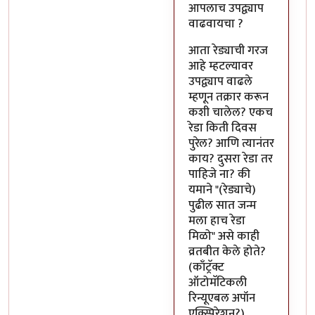
आपलाच उपद्व्याप
वाढवायचा ?
आता रेड्याची गरज
आहे म्हटल्यावर
उपद्व्याप वाढले
म्हणून तक्रार करून
कशी चालेल? एकच
रेडा किती दिवस
पुरेल? आणि त्यानंतर
काय? दुसरा रेडा तर
पाहिजे ना? की
यमाने "(रेड्याचे)
पुढील सात जन्म
मला हाच रेडा
मिळो" असे काही
व्रतबीत केले होते?
(काँट्रॅक्ट
ऑटोमॅटिकली
रिन्यूएबल अपॉन
एक्स्पिरेशन?)