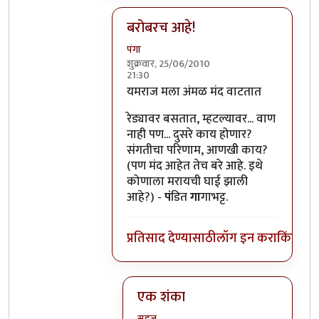
बरोबरच आहे!
पंगा
शुक्रवार, 25/06/2010
21:30
In reply to
यु सेड इट
by
टारझन
यमराज मला अंमळ मंद वाटतात
रेड्यावर बसतात, म्हटल्यावर... वाण
नाही पण... दुसरे काय होणार?
संगतीचा परिणाम, आणखी काय?
(पण मंद आहेत तेच बरे आहे. इथे
कोणाला मरायची घाई झाली
आहे?) -
पं
डित
गा
गाभट्ट.
प्रतिसाद देण्यासाठी
लॉग इन करा
किंवा
सदस
एक शंका
सहज