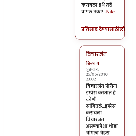
करायला इथे तरी
वापरु नका! -
Nile
प्रतिसाद देण्यासाठी
लॉग इन
विचारजंत
शिल्पा ब
शुक्रवार,
25/06/2010
23:02
In reply to
काय लोक
b
विचारजंत पोरीना
इम्प्रेस करतात हे
कोणी
सांगितलं...इम्प्रेस
करायला
विचारजंत
असण्यापेक्षा थोडा
चांगला चेहरा