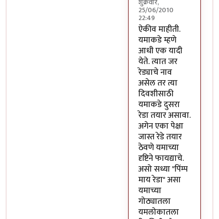
शुक्रवार,
25/06/2010
22:49
In reply to
कठीण आहे
b
ऐकीव माहीती.
यमाकडे म्हणे
आधी एक यादी
येते. त्यात जर
रेड्याचे नाव
असेल तर त्या
दिवशीसाठी
यमाकडे दुसरा
रेडा तयार असावा.
अगेन एका पेक्षा
जास्त रेडे तयार
ठेवणे यमाच्या
दृष्टिने फायद्याचे.
असो सध्या "पिंम्प
माय रेडा" असा
यमाच्या
गोठ्यातला
यमलोकातला