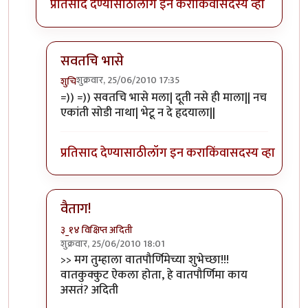
प्रतिसाद देण्यासाठी
लॉग इन करा
किंवा
सदस्य व्हा
सवतचि भासे
शुक्रवार, 25/06/2010 17:35
शुचि
In reply to
मग
by
बिपिन कार्यकर्ते
=)) =)) सवतचि भासे मला| दूती नसे ही माला|| नच
एकांती सोडी नाथा| भेटू न दे हृदयाला||
प्रतिसाद देण्यासाठी
लॉग इन करा
किंवा
सदस्य व्हा
वैताग!
३_१४ विक्षिप्त अदिती
शुक्रवार, 25/06/2010 18:01
In reply to
मग
by
बिपिन कार्यकर्ते
>> मग तुम्हाला वातपौर्णिमेच्या शुभेच्छा!!!
वातकुक्कुट ऐकला होता, हे वातपौर्णिमा काय
असतं? अदिती