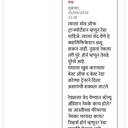
पंगा
शुक्रवार,
25/06/2010
22:26
In reply to
:-)
by
सहज
त्याला मोड ऑफ
ट्रान्स्पोर्टेशन म्हणून रेडा
पाहिजे. त्याला वेद येणे हे
क्वालिफिकेशन असू
शकत नाही. नुसता रेकला
तरी पुरे. हॉर्न म्हणून तेवढे
पुरेसे आहे.
यमाला खुश करायला
बेस्ट ऑफ द बेस्ट रेडा
कोण्या ट्रेनरने दिला
असायची शक्यता वाटते.
रेड्याला वेद येण्यात व्हॅल्यू
अ‍ॅडिशन नेमके काय होते?
या जास्तीच्या फीचरचा
नेमका फायदा काय?
रिव्हर्स हॉर्न म्हणून? रेडा