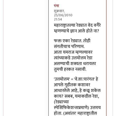
पंगा
शुक्रवार,
25/06/2010
21:54
In reply to
एक शंका
by
सहज
महाराष्ट्रातल्या रेड्यात वेद वगैरे
म्हणण्याचे ज्ञान आले होते ना?
फक्त एका रेड्यात. तोही
संगतीचाच परिणाम.
आता यमराज म्हणल्यावर
त्यांच्याकडे उत्तमोत्तम रेडा
असण्याची शक्यता धरायला
तुमची हरकत नसावी.
'उत्तमोत्तम' = 'वे.शा.पारंगत' हे
आपले गृहीतक कशावर
आधारलेले आहे, हे कळू शकेल
काय? सबब, यमाकडील रेडा,
(रेड्याच्या
स्पेसिफिकेशन्सप्रमाणे) उत्तमच
होता. (अवांतरः महाराष्ट्रातील