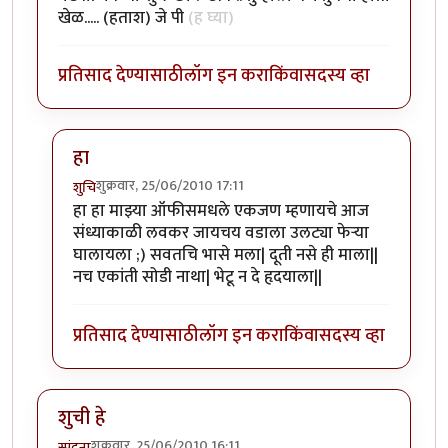
खेळ..... (हताश) जे पी
(ह घ्या)
प्रतिसाद देण्यासाठी
लॉग इन करा
किंवा
सदस्य व्हा
हा
शुक्रवार, 25/06/2010 17:11
शुचि
In reply to
ह्म्म्म्म्म
by
जे.पी.मॉर्गन
हा हा माझ्या ऑफीसमधले एकजण म्हणायचे आज
संध्याकाळी लवकर जायचय वडाला उलट्या फेर्‍या
घालायला ;) सवतचि भासे मला| दूती नसे ही माला||
नच एकांती सोडी नाथा| भेटू न दे हृदयाला||
प्रतिसाद देण्यासाठी
लॉग इन करा
किंवा
सदस्य व्हा
शुची हे
शुक्रवार, 25/06/2010 16:11
स्पंदना