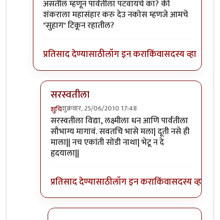
असतील म्हणून पार्वतीला पटवायचे का? की
शंकराला महासंहार करु देउ नकोस म्हणजे आमचे
"सुहाग" टिकून रहातील?
प्रतिसाद देण्यासाठी
लॉग इन करा
किंवा
सदस्य व्हा
सरस्वतीला
शुक्रवार, 25/06/2010 17:48
शुचि
In reply to
हं
by
सहज
सरस्वतीला विद्या, लक्ष्मीला धन आणि पार्वतीला
सौभाग्य मागावं. सवतचि भासे मला| दूती नसे ही
माला|| नच एकांती सोडी नाथा| भेटू न दे
हृदयाला||
प्रतिसाद देण्यासाठी
लॉग इन करा
किंवा
सदस्य व्हा