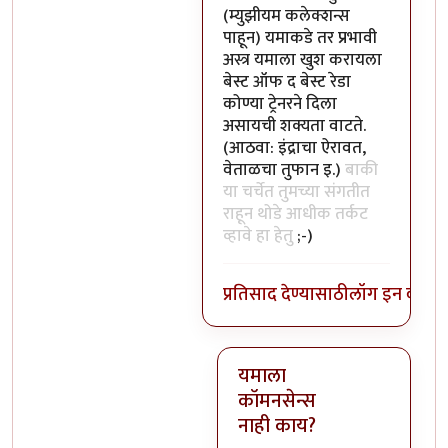
(म्युझीयम कलेक्शन्स
पाहून) यमाकडे तर प्रभावी
अस्त्र यमाला खुश करायला
बेस्ट ऑफ द बेस्ट रेडा
कोण्या ट्रेनरने दिला
असायची शक्यता वाटते.
(आठवा: इंद्राचा ऐरावत,
वेताळचा तुफान इ.)
बाकी
या चर्चेत तुमच्या संगतीत
राहून थोडे आधीक तर्कट
व्हावे हा हेतु
;-)
प्रतिसाद देण्यासाठी
लॉग इन करा
कि
यमाला
कॉमनसेन्स
नाही काय?