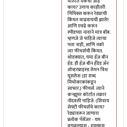
मारुति मेकचा आहे
काय? उगाच काहीतरी
गिमिक्स करून रेड्याची
किंमत वाढवायची झाले!
आणि एवढे करून
स्पीडच्या नावाने मात्र बोंब.
म्हणजे जे पाहिजे त्याचा
पत्ता नाही, आणि नको
त्या फीचर्सची किंमत.
थोडक्यात, यमा हॅज़ बीन
हॅड. ही हॅज़ बीन हँडेड अ‍ॅन
ओव्हरप्राइस्ड लेमन विथ
यूसलेस (हा शब्द
मिभोकाकांकडून
साभार.) फीचर्स. त्याने
कन्झूमर कोर्टात तक्रार
नोंदवली पाहिजे. (शिवाय
सेफ्टी फीचर्सचे काय?
रेड्यावरून जाणारा
प्रत्येक पॅसेंजर - यम
वगळल्यास - हमखास