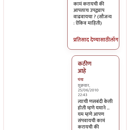
कामं करायची की
आपलाच उपद्व्याप
वाढवायचा ? (सौजन्य
: ऐकिव माहिती)
प्रतिसाद देण्यासाठी
लॉग इन क
कठीण
आहे
पंगा
शुक्रवार,
25/06/2010
22:43
In reply to
यमाचा रेडा
by
ट
त्याची णसबंदी केली
होती म्हणे यमाने ...
यम म्हणे आपण
संपवायची कामं
करायची की