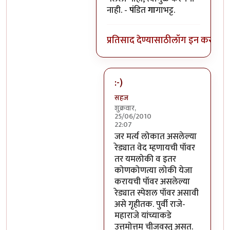
नाही. -
पं
डित
गा
गाभट्ट.
प्रतिसाद देण्यासाठी
लॉग इन करा
किंव
:-)
सहज
शुक्रवार,
25/06/2010
22:07
In reply to
-१
by
पंगा
जर मर्त्य लोकात असलेल्या
रेड्यात वेद म्हणायची पॉवर
तर यमलोकी व इतर
कोणकोणत्या लोकी येजा
करायची पॉवर असलेल्या
रेड्यात स्पेशल पॉवर असावी
असे गृहीतक. पुर्वी राजे-
महाराजे यांच्याकडे
उत्तमोत्तम चीजवस्तु असत.