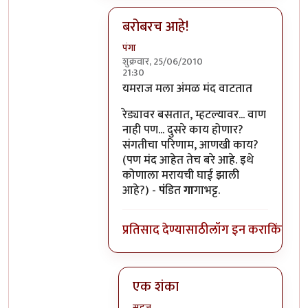
बरोबरच आहे!
पंगा
शुक्रवार, 25/06/2010
21:30
In reply to
यु सेड इट
by
टारझन
यमराज मला अंमळ मंद वाटतात
रेड्यावर बसतात, म्हटल्यावर... वाण
नाही पण... दुसरे काय होणार?
संगतीचा परिणाम, आणखी काय?
(पण मंद आहेत तेच बरे आहे. इथे
कोणाला मरायची घाई झाली
आहे?) -
पं
डित
गा
गाभट्ट.
प्रतिसाद देण्यासाठी
लॉग इन करा
किंवा
सदस
एक शंका
सहज