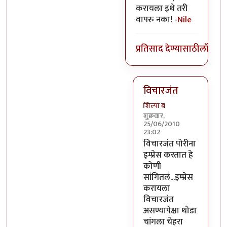
करायला इथे तरी
वापरु नका! -
Nile
प्रतिसाद देण्यासाठी
लॉग इन
विचारजंत
शिल्पा ब
शुक्रवार,
25/06/2010
23:02
In reply to
काय लोक
b
विचारजंत पोरीना
इम्प्रेस करतात हे
कोणी
सांगितलं...इम्प्रेस
करायला
विचारजंत
असण्यापेक्षा थोडा
चांगला चेहरा