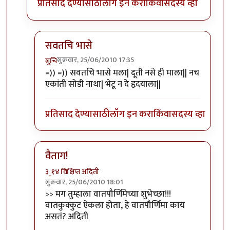
प्रतिसाद देण्यासाठी
लॉग इन करा
किंवा
सदस्य व्हा
सवतचि भासे
शुक्रवार, 25/06/2010 17:35
शुचि
In reply to
मग
by
बिपिन कार्यकर्ते
=)) =)) सवतचि भासे मला| दूती नसे ही माला|| नच
एकांती सोडी नाथा| भेटू न दे हृदयाला||
प्रतिसाद देण्यासाठी
लॉग इन करा
किंवा
सदस्य व्हा
वैताग!
३_१४ विक्षिप्त अदिती
शुक्रवार, 25/06/2010 18:01
In reply to
मग
by
बिपिन कार्यकर्ते
>> मग तुम्हाला वातपौर्णिमेच्या शुभेच्छा!!!
वातकुक्कुट ऐकला होता, हे वातपौर्णिमा काय
असतं? अदिती