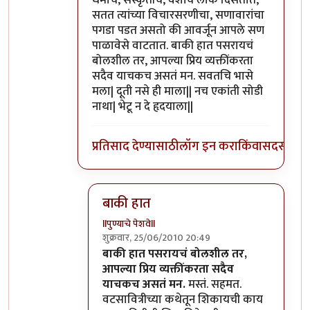
सतत त्यांच्या विचारसरणीचा, सणावारांचा
पगडा पडत असतो की आवर्जून आपले सण
पाळावेसे वाटतात. बाकी हात पसरायचं
बोलशील तर, आपल्या प्रिय व्यक्तींकरता
सदैव याचकच असतं मन. सवतचि भासे
मला| दूती नसे ही माला|| नच एकांती सोडी
नाथा| भेटू न दे हृदयाला||
प्रतिसाद देण्यासाठी
लॉग इन करा
किंवा
सदस्य व्हा
बाकी हात
llपुण्याचे पेशवेll
शुक्रवार, 25/06/2010 20:49
In reply to
भारतात
by
शुचि
बाकी हात पसरायचं बोलशील तर,
आपल्या प्रिय व्यक्तींकरता सदैव
याचकच असतं मन.
मस्तं. सहमत.
वटसावित्रीच्या कथेतून शिकायची काय