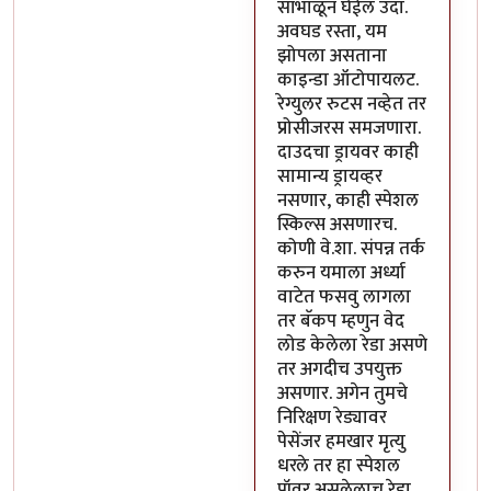
सांभाळून घेईल उदा.
अवघड रस्ता, यम
झोपला असताना
काइन्डा ऑटोपायलट.
रेग्युलर रुटस नव्हेत तर
प्रोसीजरस समजणारा.
दाउदचा ड्रायवर काही
सामान्य ड्रायव्हर
नसणार, काही स्पेशल
स्किल्स असणारच.
कोणी वे.शा. संपन्न तर्क
करुन यमाला अर्ध्या
वाटेत फसवु लागला
तर बॅकप म्हणुन वेद
लोड केलेला रेडा असणे
तर अगदीच उपयुक्त
असणार. अगेन तुमचे
निरिक्षण रेड्यावर
पेसेंजर हमखार मृत्यु
धरले तर हा स्पेशल
पॉवर असलेलाच रेडा