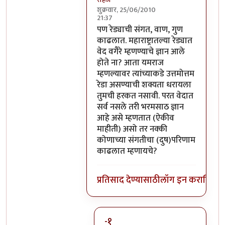
शुक्रवार, 25/06/2010
21:37
In reply to
बरोबरच आहे!
by
पंगा
पण रेड्याची संगत, वाण, गुण
काढलात. महाराष्ट्रातल्या रेड्यात
वेद वगैरे म्हणण्याचे ज्ञान आले
होते ना? आता यमराज
म्हणल्यावर त्यांच्याकडे उत्तमोत्तम
रेडा असण्याची शक्यता धरायला
तुमची हरकत नसावी. परत वेदात
सर्व नसले तरी भरमसाठ ज्ञान
आहे असे म्हणतात (ऐकीव
माहीती) असो तर नक्की
कोणाच्या संगतीचा (दुष)परिणाम
काढलात म्हणायचे?
प्रतिसाद देण्यासाठी
लॉग इन करा
किंवा
स
-१