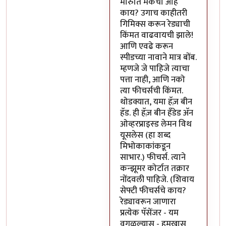
मारुति मेकचा आहे
काय? उगाच काहीतरी
गिमिक्स करून रेड्याची
किंमत वाढवायची झाले!
आणि एवढे करून
स्पीडच्या नावाने मात्र बोंब.
म्हणजे जे पाहिजे त्याचा
पत्ता नाही, आणि नको
त्या फीचर्सची किंमत.
थोडक्यात, यमा हॅज़ बीन
हॅड. ही हॅज़ बीन हँडेड अ‍ॅन
ओव्हरप्राइस्ड लेमन विथ
यूसलेस (हा शब्द
मिभोकाकांकडून
साभार.) फीचर्स. त्याने
कन्झूमर कोर्टात तक्रार
नोंदवली पाहिजे. (शिवाय
सेफ्टी फीचर्सचे काय?
रेड्यावरून जाणारा
प्रत्येक पॅसेंजर - यम
वगळल्यास - हमखास