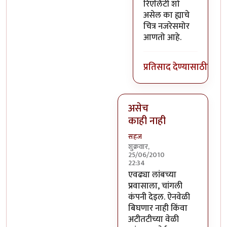
रिएलिटी शो
असेल का ह्याचे
चित्र नजरेसमोर
आणतो आहे.
प्रतिसाद देण्यासाठी
लॉग 
असेच
काही नाही
सहज
शुक्रवार,
25/06/2010
22:34
In reply to
यमाला कॉमनसेन्स 
एवढ्या लांबच्या
प्रवासाला, चांगली
कंपनी देइल. ऐनवेळी
बिघणार नाही किंवा
अटीतटीच्या वेळी