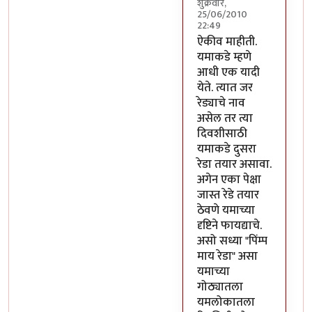
शुक्रवार,
25/06/2010
22:49
In reply to
कठीण आहे
b
ऐकीव माहीती.
यमाकडे म्हणे
आधी एक यादी
येते. त्यात जर
रेड्याचे नाव
असेल तर त्या
दिवशीसाठी
यमाकडे दुसरा
रेडा तयार असावा.
अगेन एका पेक्षा
जास्त रेडे तयार
ठेवणे यमाच्या
दृष्टिने फायद्याचे.
असो सध्या "पिंम्प
माय रेडा" असा
यमाच्या
गोठ्यातला
यमलोकातला