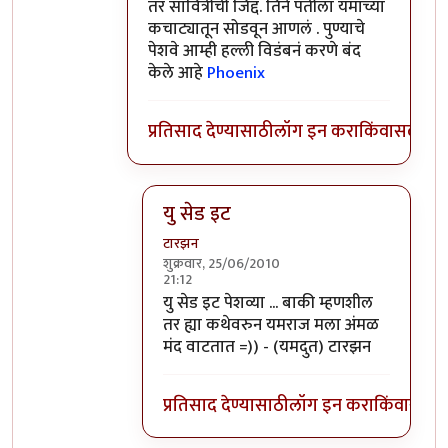
तर सावित्रीची जिद्द. तिने पतीला यमाच्या
कचाट्यातून सोडवून आणलं . पुण्याचे
पेशवे आम्ही हल्ली विडंबनं करणे बंद
केले आहे
Phoenix
प्रतिसाद देण्यासाठी
लॉग इन करा
किंवा
सदस्य व्
यु सेड इट
टारझन
शुक्रवार, 25/06/2010
21:12
In reply to
बाकी हात
by
llपुण्याचे पेशवेll
यु सेड इट पेशव्या ... बाकी म्हणशील
तर ह्या कथेवरुन यमराज मला अंमळ
मंद वाटतात =)) - (यमदुत) टारझन
प्रतिसाद देण्यासाठी
लॉग इन करा
किंवा
सदस्य