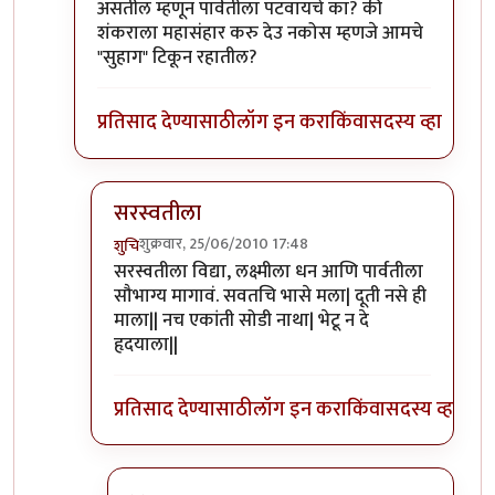
असतील म्हणून पार्वतीला पटवायचे का? की
शंकराला महासंहार करु देउ नकोस म्हणजे आमचे
"सुहाग" टिकून रहातील?
प्रतिसाद देण्यासाठी
लॉग इन करा
किंवा
सदस्य व्हा
सरस्वतीला
शुक्रवार, 25/06/2010 17:48
शुचि
In reply to
हं
by
सहज
सरस्वतीला विद्या, लक्ष्मीला धन आणि पार्वतीला
सौभाग्य मागावं. सवतचि भासे मला| दूती नसे ही
माला|| नच एकांती सोडी नाथा| भेटू न दे
हृदयाला||
प्रतिसाद देण्यासाठी
लॉग इन करा
किंवा
सदस्य व्हा