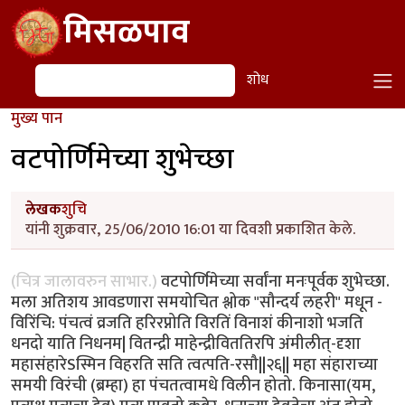
Skip to main content
मिसळपाव
शोध
शोध
मुख्य पान
वटपोर्णिमेच्या शुभेच्छा
लेखक
शुचि
यांनी शुक्रवार, 25/06/2010 16:01 या दिवशी प्रकाशित केले.
(चित्र जालावरुन साभार.)
वटपोर्णिमेच्या सर्वांना मनःपूर्वक शुभेच्छा.
मला अतिशय आवडणारा समयोचित श्लोक "सौन्दर्य लहरी" मधून -
विरिंचि: पंचत्वं व्रजति हरिरप्नोति विरतिं विनाशं कीनाशो भजति
धनदो याति निधनम| वितन्द्री माहेन्द्रीविततिरपि अंमीलीत्-दृशा
महासंहारेSस्मिन विहरति सति त्वत्पति-रसौ||२६|| महा संहाराच्या
समयी विरंची (ब्रम्हा) हा पंचतत्वामधे विलीन होतो. किनासा(यम,