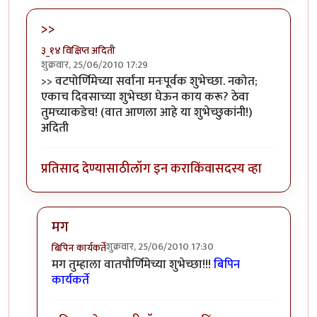
>>
३_१४ विक्षिप्त अदिती
शुक्रवार, 25/06/2010 17:29
>> वटपोर्णिमेच्या सर्वांना मनःपूर्वक शुभेच्छा. नकोत;
एकाच दिवसाच्या शुभेच्छा घेऊन काय करू? ठेवा
तुमच्याकडेच! (वात आणला आहे या शुभेच्छुकांनी!)
अदिती
प्रतिसाद देण्यासाठी
लॉग इन करा
किंवा
सदस्य व्हा
मग
शुक्रवार, 25/06/2010 17:30
बिपिन कार्यकर्ते
In reply to
>>
by
३_१४ विक्षिप्त अदिती
मग तुम्हाला वातपौर्णिमेच्या शुभेच्छा!!!
बिपिन
कार्यकर्ते