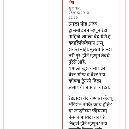
पंगा
शुक्रवार,
25/06/2010
22:26
In reply to
:-)
by
सहज
त्याला मोड ऑफ
ट्रान्स्पोर्टेशन म्हणून रेडा
पाहिजे. त्याला वेद येणे हे
क्वालिफिकेशन असू
शकत नाही. नुसता रेकला
तरी पुरे. हॉर्न म्हणून तेवढे
पुरेसे आहे.
यमाला खुश करायला
बेस्ट ऑफ द बेस्ट रेडा
कोण्या ट्रेनरने दिला
असायची शक्यता वाटते.
रेड्याला वेद येण्यात व्हॅल्यू
अ‍ॅडिशन नेमके काय होते?
या जास्तीच्या फीचरचा
नेमका फायदा काय?
रिव्हर्स हॉर्न म्हणून? रेडा