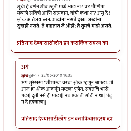
शुची हे वर्णन शीव स्तुती मध्ये आल ना? वट पौर्णिमा
म्हणजे सवित्री आणि सत्यवान, यांची कथा ना? असु दे !
श्लोक अतिशय छान.
शब्दांना नसते दुखः; शब्दांना
सुखही नसते, ते वाहतात जे ओझे; ते तुमचे माझे असते.
प्रतिसाद देण्यासाठी
लॉग इन करा
किंवा
सदस्य व्हा
अगं
शुक्रवार, 25/06/2010 16:35
शुचि
In reply to
शुची हे
by
स्पंदना
अगं सुरेखसा "सौभाग्य" वरचा श्लोक म्हणून आपला. मी
आज हा श्लोक आवर्जून म्हटला पूजेत. सवतचि भासे
मला| दूती नसे ही माला|| नच एकांती सोडी नाथा| भेटू
न दे हृदयाला||
प्रतिसाद देण्यासाठी
लॉग इन करा
किंवा
सदस्य व्हा