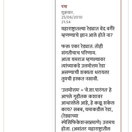
पंगा
शुक्रवार,
25/06/2010
21:54
In reply to
एक शंका
by
सहज
महाराष्ट्रातल्या रेड्यात वेद वगैरे
म्हणण्याचे ज्ञान आले होते ना?
फक्त एका रेड्यात. तोही
संगतीचाच परिणाम.
आता यमराज म्हणल्यावर
त्यांच्याकडे उत्तमोत्तम रेडा
असण्याची शक्यता धरायला
तुमची हरकत नसावी.
'उत्तमोत्तम' = 'वे.शा.पारंगत' हे
आपले गृहीतक कशावर
आधारलेले आहे, हे कळू शकेल
काय? सबब, यमाकडील रेडा,
(रेड्याच्या
स्पेसिफिकेशन्सप्रमाणे) उत्तमच
होता. (अवांतरः महाराष्ट्रातील