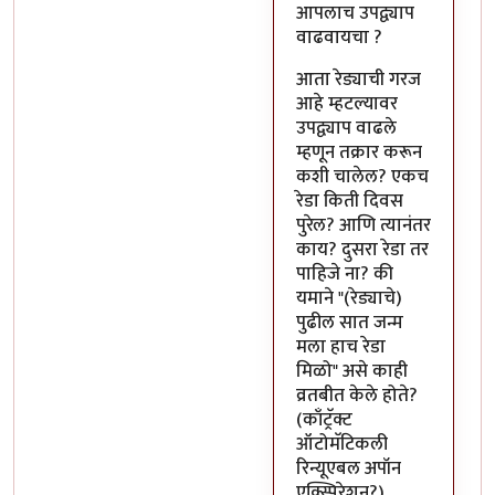
आपलाच उपद्व्याप
वाढवायचा ?
आता रेड्याची गरज
आहे म्हटल्यावर
उपद्व्याप वाढले
म्हणून तक्रार करून
कशी चालेल? एकच
रेडा किती दिवस
पुरेल? आणि त्यानंतर
काय? दुसरा रेडा तर
पाहिजे ना? की
यमाने "(रेड्याचे)
पुढील सात जन्म
मला हाच रेडा
मिळो" असे काही
व्रतबीत केले होते?
(काँट्रॅक्ट
ऑटोमॅटिकली
रिन्यूएबल अपॉन
एक्स्पिरेशन?)