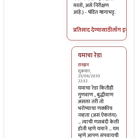
मरतो, असे निरीक्षण
आहे.) -
पं
डित
गा
गाभट्ट.
प्रतिसाद देण्यासाठी
लॉग इन कर
यमाचा रेडा
टारझन
शुक्रवार,
25/06/2010
22:32
In reply to
यमाला कॉमनसेन्स 
यमाचा रेडा कितीही
गुणवाण , बुद्धीवाण
असला तरी तो
भरोष्याचा णक्कीच
नव्हता (असं ऐकलंय)
... त्याची णसबंदी केली
होती म्हणे यमाने ... यम
म्हणे आपण संपवायची