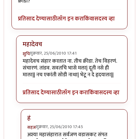
क्रीडा?
प्रतिसाद देण्यासाठी
लॉग इन करा
किंवा
सदस्य व्हा
महादेवच
शुक्रवार, 25/06/2010 17:41
शुचि
In reply to
म्हणजे नेमके काय?
by
सहज
महादेवच संहार करतात ना. तीच क्रीडा. तेच विहरणं.
संचारणं. तांडव. सवतचि भासे मला| दूती नसे ही
माला|| नच एकांती सोडी नाथा| भेटू न दे हृदयाला||
प्रतिसाद देण्यासाठी
लॉग इन करा
किंवा
सदस्य व्हा
हं
शुक्रवार, 25/06/2010 17:45
सहज
In reply to
महादेवच
by
शुचि
अश्या महासंहारात सर्वजण वडासकट संपत