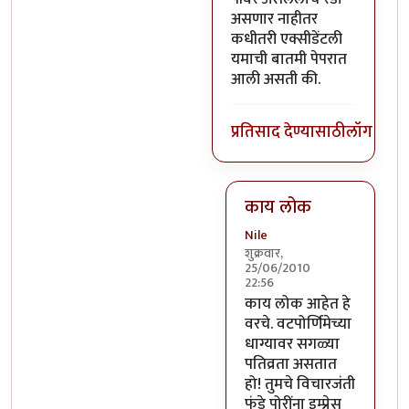
असणार नाहीतर
कधीतरी एक्सीडेंटली
यमाची बातमी पेपरात
आली असती की.
प्रतिसाद देण्यासाठी
लॉग इन क
काय लोक
Nile
शुक्रवार,
25/06/2010
22:56
In reply to
असेच काही नाही
काय लोक आहेत हे
वरचे. वटपोर्णिमेच्या
धाग्यावर सगळ्या
पतिव्रता असतात
हो! तुमचे विचारजंती
फंडे पोरींना इम्प्रेस