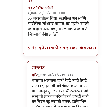
>>
३_१४ विक्षिप्त अदिती
शुक्रवार, 25/06/2010 18:00
In reply to
सरस्वतीला
by
शुचि
>> सरस्वतीला विद्या, लक्ष्मीला धन आणि
पार्वतीला सौभाग्य मागावं. का म्हणे? सारखे
काय हात पसरायचे, आपलं आपण काय ते
मिळवावं की!! अदिती
प्रतिसाद देण्यासाठी
लॉग इन करा
किंवा
सदस्य व्हा
भारतात
शुक्रवार, 25/06/2010 18:58
शुचि
In reply to
>>
by
३_१४ विक्षिप्त अदिती
भारतात असताना कधी केले नाही तेवढे
सणवार, पूजा मी अमेरीकेत करते. कारण
मातीपासून तुटले जाण्याची रुखरुख. इथे
संस्कृती आपण काटेकोरपणे जपली नाही
तर विसर पडू लागतो चक्क. इतके भिन्न
धर्मांचे, संस्कृतींचे, वंशांचे लोक दिसतात,