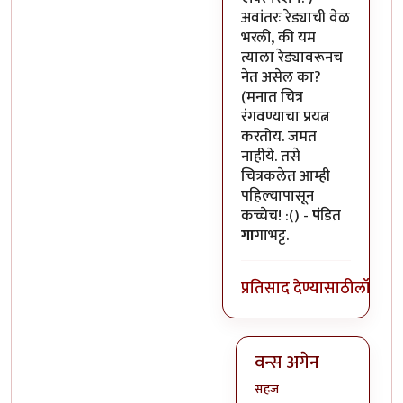
अवांतरः रेड्याची वेळ
भरली, की यम
त्याला रेड्यावरूनच
नेत असेल का?
(मनात चित्र
रंगवण्याचा प्रयत्न
करतोय. जमत
नाहीये. तसे
चित्रकलेत आम्ही
पहिल्यापासून
कच्चेच! :() -
पं
डित
गा
गाभट्ट.
प्रतिसाद देण्यासाठी
लॉग इन
वन्स अगेन
सहज