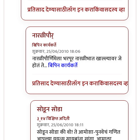
प्रतिसाद देण्यासाठी
लॉग इन करा
किंवा
सदस्य व्हा
नारळीपौर्
बिपिन कार्यकर्ते
शुक्रवार, 25/06/2010 18:06
In reply to
वैताग!
by
३_१४ विक्षिप्त अदिती
नारळीपौर्णिमेला भरपूर नारळीभात खाल्ल्यावर जे
होतं ते...
बिपिन कार्यकर्ते
प्रतिसाद देण्यासाठी
लॉग इन करा
किंवा
सदस्य व्हा
सोडून सोडा
३_१४ विक्षिप्त अदिती
शुक्रवार, 25/06/2010 18:11
In reply to
नारळीपौर्
by
बिपिन कार्यकर्ते
सोडून सोडा की वो! ते आमोशा-पुनवेचं गणित
आपल्या युयुत्सु सायबांना सांगा, आमाला