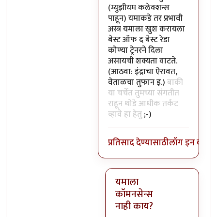
(म्युझीयम कलेक्शन्स
पाहून) यमाकडे तर प्रभावी
अस्त्र यमाला खुश करायला
बेस्ट ऑफ द बेस्ट रेडा
कोण्या ट्रेनरने दिला
असायची शक्यता वाटते.
(आठवा: इंद्राचा ऐरावत,
वेताळचा तुफान इ.)
बाकी
या चर्चेत तुमच्या संगतीत
राहून थोडे आधीक तर्कट
व्हावे हा हेतु
;-)
प्रतिसाद देण्यासाठी
लॉग इन करा
कि
यमाला
कॉमनसेन्स
नाही काय?