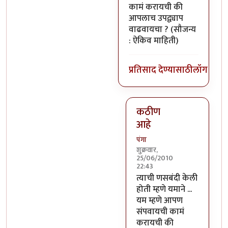
कामं करायची की
आपलाच उपद्व्याप
वाढवायचा ? (सौजन्य
: ऐकिव माहिती)
प्रतिसाद देण्यासाठी
लॉग इन क
कठीण
आहे
पंगा
शुक्रवार,
25/06/2010
22:43
In reply to
यमाचा रेडा
by
ट
त्याची णसबंदी केली
होती म्हणे यमाने ...
यम म्हणे आपण
संपवायची कामं
करायची की