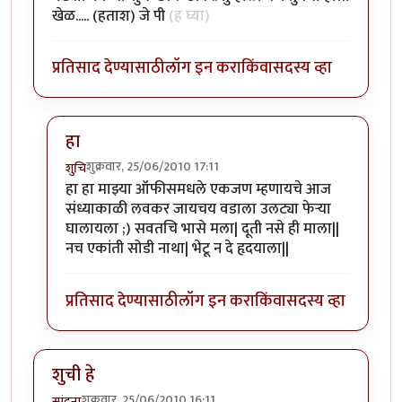
खेळ..... (हताश) जे पी
(ह घ्या)
प्रतिसाद देण्यासाठी
लॉग इन करा
किंवा
सदस्य व्हा
हा
शुक्रवार, 25/06/2010 17:11
शुचि
In reply to
ह्म्म्म्म्म
by
जे.पी.मॉर्गन
हा हा माझ्या ऑफीसमधले एकजण म्हणायचे आज
संध्याकाळी लवकर जायचय वडाला उलट्या फेर्‍या
घालायला ;) सवतचि भासे मला| दूती नसे ही माला||
नच एकांती सोडी नाथा| भेटू न दे हृदयाला||
प्रतिसाद देण्यासाठी
लॉग इन करा
किंवा
सदस्य व्हा
शुची हे
शुक्रवार, 25/06/2010 16:11
स्पंदना