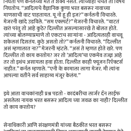
निघतो पण कर्नलच्या मते ते शक्य नसते. त्यांच्याही चर्चेत तो विषय
निघतोच. “आदित्यचे वैज्ञानिक कुणा भरत बसरूर नावाच्या
माणसाची वाट पाहतायत. यू नो हू ही इज?” कर्नलनी विचारले.
मेजरनी खांदे उडविले. “सम एक्स्पर्ट?” मेजरनी विचारले. “वाटतं
खरं! परंतु तो आहे कुठे? दिल्लीत असल्यासारखे ते बोलत होते.
त्यांच्या बोलण्याप्रमाणे तो एकटाच सार्‍यांना - आदित्यलाही वाचवू
शकेलसं दिसतंय. कुठे असतो तो?” कर्नलनी विचारले. “दिल्लीत
असं म्हणालात ना?” मेजरनी म्हंटले. “असं ते म्हणत होते खरे. पण
दिल्लीत तो काय करतोय? जर तो ’आदित्य’चा एकमेव तज्ज्ञ आहे
तर तो इथंच असायला हवा होता. दिल्लीत काही फ्यूजन रिऍक्टर्स
नाहीत.” कर्नल म्हणाले. “एनी वे! कामाला लागा मेजर. मी त्यांना
आपल्या वतीने सर्व साहाय्य मंजूर केलंय.”
इथे आता वाचकांनाही प्रश्न पडतो - कादंबरीचा लार्जर दॅन लाईफ
असलेला नायक भरत बसरूर आदित्य च्या जवळ का नाही? दिल्लीत
तो काय करतोय?
सेनाधिकारी आणि संरक्षणमंत्री यांच्या बैठकीत भरत बसरूर