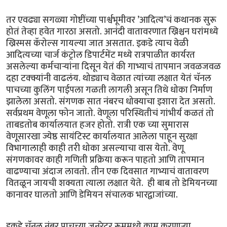
तर एवढ्या सगळ्या गोष्टींच्या पार्श्वभूमीवर ’आदित्य’चं कथानक सुरू
होतं तेव्हा हवेत गारठा असतो. आनंदी वातावरणात ख्रिश्चन घरांमध्ये
ख्रिस्मस कॅरोल्स गायल्या जात असतात. इकडे त्याच वेळी
आदित्यच्या चार्ज कंट्रोल डिपार्टमेंट मध्ये रात्रपाळीत कार्यरत
असलेल्या कर्मचार्‍यांना दिसून येतं की गाभ्याचं तापमान जवळजवळ
दहा टक्क्यांनी वाढलंय. थोड्याच वेळात त्यांच्या लक्षात येतं चॅनल
पाचच्या कुलिंग पाईपला गळती लागली असून तिथे धोका निर्माण
झालेला असतो. संगणक सात नंबरच धोक्याचा इशारा देत असतो.
सर्वप्रथम वेणूला फोन जातो. वेणूला परिस्थितीचं गांभीर्य कळतं तो
ताबडतोब कार्यालयात हजर होतो. रात्री एक च्या सुमारास
वेणूसारखा ज्येष्ठ सायंटिस्ट कार्यालयात आलेला पाहून सुरक्षा
विभागालाही काही तरी धोका असल्याचा वास येतो. वेणू
संगणकावर काही गणिती प्रक्रिया करून पाहतो आणि तापमान
वाढण्याचा अंदाज लावतो. तीन एक दिवसात गाभ्याचं वातावरण
वितळून जायची शक्यता त्याला लक्षात येते. ही बाब तो डेमियनच्या
कानावर घालतो आणि डेमियन संचालक भारद्वाजांच्या.
इकडे चॅनल नंबर पाचच्या जनरेटर रूममध्ये काम करणार्‍या