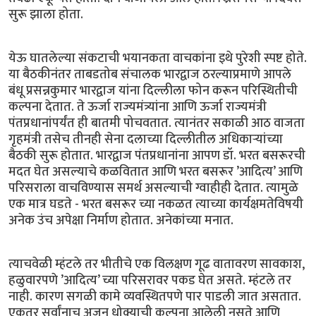
सुरू झाला होता.
येऊ घातलेल्या संकटाची भयानकता वाचकांना इथे पुरेशी स्पष्ट होते.
या बैठकीनंतर ताबडतोब संचालक भारद्वाज ठरल्याप्रमाणे आपले
बंधू प्रसन्नकुमार भारद्वाज यांना दिल्लीला फोन करून परिस्थितीची
कल्पना देतात. ते ऊर्जा राज्यमंत्र्यांना आणि ऊर्जा राज्यमंत्री
पंतप्रधानांपर्यंत ही बातमी पोचवतात. त्यानंतर सकाळी आठ वाजता
गृहमंत्री तसेच तीनही सेना दलाच्या दिल्लीतील अधिकार्‍यांच्या
बैठकी सुरू होतात. भारद्वाज पंतप्रधानांना आपण डॉ. भरत बसरूरची
मदत घेत असल्याचे कळवितात आणि भरत बसरूर ’आदित्य’ आणि
परिसराला वाचविण्यास समर्थ असल्याची ग्वाहीही देतात. त्यामुळे
एक मात्र घडते - भरत बसरूर च्या नकळत त्याच्या कार्यक्षमतेविषयी
अनेक उंच अपेक्षा निर्माण होतात. अनेकांच्या मनात.
त्याचवेळी म्हंटले तर भीतीचे एक विलक्षण गूढ वातावरण सावकाश,
हळुवारपणे ’आदित्य’ च्या परिसरावर पकड घेत असते. म्हंटले तर
नाही. कारण सगळी कामे व्यवस्थितपणे पार पाडली जात असतात.
एकतर सर्वांनाच अजुन धोक्याची कल्पना आलेली नसते आणि