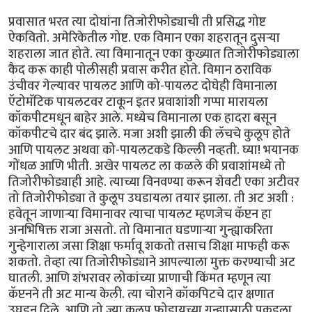
प्रवासात भरत त्या दोघांना तिजोरीफोड्याची ती प्रसिद्ध गोष्ट
ऐकवितो. अमेरिकेतील गोष्ट. एक विमान एका शहरातून दुसर्‍या
शहराला जात होते. त्या विमानातून एका कुख्यात तिजोरीफोड्याला
कैद करू काही पोलीसही प्रवास करीत होते. विमान ठराविक
उंचीवर गेल्यावर पायलट आणि को-पायलट दोघेही विमानाला
ऍटोमॅटिक पायलटवर टाकून इतर प्रवाशांशी गप्पा मारायला
कॉकपीटमधून बाहेर आले. मध्येच विमानाला एक हादरा बसून
कॉकपीटचे दार बंद झाले. मजा अशी झाली की लॅचचे कुलूप होते
आणि पायलट अथवा को-पायलटकडे किल्ली नव्हती. घ्या! भयानक
गोंधळ आणि भीती. अखेर पायलट ला कळले की प्रवाशांमध्ये तो
तिजोरीफोड्याही आहे. त्याच्या विनवण्या करून शेवटी एका अटीवर
तो तिजोरीफोड्या ते कुलूप उघडायला तयार झाला. ती अट अशी :
हवेतून जाणार्‍या विमानावर त्याचा पायलट म्हणजेच कॅप्टन हा
अनभिषिक्त राजा असतो. तो विमानात घडणार्‍या गुन्ह्याकरिता
गुन्हेगाराला जसा शिक्षा फर्मावू शकतो तसाच शिक्षा माफही करू
शकतो. तेव्हा त्या तिजोरीफोड्याने आपल्याला मुक्त करण्याची अट
घातली. आणि शंभरावर लोकांच्या प्राणाची किंमत म्हणून त्या
कॅप्टनने ती अट मान्य केली. त्या चोराने कॉकपिटचे दार क्षणात
उघडून दिले, आणि तो ज्या कुलूप फोडायच्या गुन्ह्यासाठी पकडला