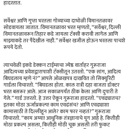
हादरतात.
सर्वेश्वर आणि गुप्ता भरतला गोव्याच्या दाभोळी विमानतळावर
सोडवायला जातात. विमानतळावर भरत म्हणतो, “सर्वेश्वर, दिल्ली
विमानतळावरून तिहार कडे जायला टॅक्सी करावी लागेल आणि
माझ्याकडे तर पैदेखील नाही.” सर्वेश्वर खजील होऊन भरतला पाचशे
रूपये देतो.
त्याचवेळी इकडे डेक्कन टाईम्सचा ज्येष्ठ वार्ताहर गुरूराजा
आदित्यच्या प्रवेशद्वारापाशी टॅक्सीतून उतरतो. “एक सांग, आदित्य
बिघडलाय म्हणे नं?” आपले ओळखपत्र दाखवित तो सिक्युरिटी
गार्डला विचारतो. “बिघडला होता. काल रात्री दहा वाजता डॉक्टर
भरत बसरूर आले. आज सकाळपर्यंत ठीक केला आणि दुपारी ते
गेले.” गार्ड उत्तरतो. हे उत्तर ऐकून गुरूराजा हादरतो. “एवढ्यातच?
इतका मोठा ऊर्जाप्रकल्प! काम एवढंसंच? आणि एवढ्याशा
कामासाठी ते दिल्लीहून आले? काम फार नव्हतं?” गुरूराजा
विचारतो. “काम अय्या! आधुनिक तंत्रज्ञानाचे युग आहे हे. कितीही
मोठा प्रकल्प असला, कितीही मोठी चूक असली तरी फुकट