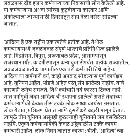
जवळपास दीड हजार कर्मचार्‍यांच्या निवासाची सोय केलेली आहे.
या कर्मचार्‍यांना अथवा त्यांच्या कुटुंबीयांना कारवार आणि
अंकोल्याला जाण्यासाठी दिवसातून सहा वेळा बसेस सोडल्या
जातात.
’आदित्य’ हे एक राष्ट्रीय एकात्मतेचे प्रतीक आहे. तेथील
कर्मचार्‍यांमध्ये जवळजवळ संपूर्ण भारताचे प्रतिनिधीत्व झालेले
आहे. मिझोराम, त्रिपुरा, अरूणाचल प्रदेश, आसामपासून
राजस्थानपर्यंत. काश्मीरपासून कन्याकुमारीपर्यंत. प्रत्येक राज्यातील,
जवळजवळ प्रत्येक भागातील एक तरी कर्मचारी तिथे आहेच.
आदित्य चा कर्मचारी वर्ग, काही अपवाद सोडल्यास पूर्ण कार्यक्षम
आहे. युनियन आहेत, भांडणे आहेत परंतू संप झालेला नाहीय. याचे
कारणही लगेच समजते. तिथे कर्मचारी वर्ग फारसा टिकत नाही.
सात वर्षापूर्वी जेव्हा आदित्य ची स्थापना झालेली असते तेव्हाच्या
कर्मचार्‍यांपैकी केवळ तीस टक्के लोक सध्या कार्यरत असतात.
लोक येतात, प्रशिक्षण घेतात आणि दुसरीकडे बदली मागून घेतात.
त्यामुळे तीन युनियन असूनही कुठल्याही युनियनने जम बसविलेला
नाहीये. एकूण कर्मचार्‍यांपैकी केवळ अठ्ठेचाळीस टक्के कायम
कर्मचारी आहेत. लोक निघून जातात कारण : भीती. ’आदित्य’ च्या