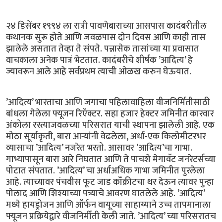
२४ डिसेंबर १९९४ ला रात्री पावणेबाराच्या आसपास कादंबरीतील
कथानक सुरू होते आणि जवळपास दोन दिवस आणि काही तास
झालेले असतात तेव्हा ते संपते. पन्नासेक तासांच्या या प्रवासात
वाचकाला अनेक पात्रं भेटतात. कादंबरीचे शीर्षक ’आदित्य’ हे
ज्यावरून आले आहे सर्वप्रथम त्याची ओळख करुन घेऊयात.
’आदित्य’ भारताचा आणि जगाचा पहिलावाहिला वीजनिर्मितीसाठी
बांधला गेलेला फ्यूजन रिऍक्टर. सहा हजार हेक्टर जमिनीत कारवार
अंकोला रस्त्याजवळच्या परिसरात याची स्थापना झालेली आहे. एक
मोठा सूर्याकृती, बारा आर्‍यांनी वेढलेला, अर्धा-एक किलोमीटरभर
व्यासाचा ’आदित्य’ नजरेत भरतो. आसावर ’आदित्य’चा गाभा.
गाभ्यापासून बारा आरे निघतात आणि ते पाचशे मेगावॅट जनरेटर्सच्या
पोटात संपतात. ’आदित्य’ चा अर्धाअधिक गाभा जमिनीत पुरलेला
आहे. त्याच्यावर पंचवीस फूट जाड कॉंक्रीटचा थर देऊन त्यावर पुन्हा
पोलाद आणि शिश्याच्या पत्र्याचे आवरण घातलेले आहे. ’आदित्य’
मध्ये हायड्रोजन आणि ऑर्फन वायूच्या साहाय्याने उच्च तापमानाला
फ्यूजन प्रक्रियेद्वारे वीजनिर्मीती केली जाते. ’आदित्य’ च्या परिसरातच