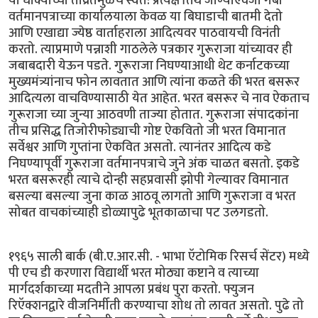
या धोक्याच्या तीव्रतेमुळेच स्वत: प्रत्यक्ष तिथे जाण्याऐवजी गॅबी
वर्तमानपत्राच्या कार्यालयाला केवळ या बिघाडाची बातमी देतो
आणि एखाद्या ज्येष्ठ वार्ताहराला आदित्यवर पाठवायची विनंती
करतो. त्याप्रमाणे पन्नाशी गाठलेले पत्रकार गुरूराजा यांच्यावर ही
जबाबदारी येऊन पडते. गुरूराजा निघण्याआधी थेट कर्नाटकच्या
मुख्यमंत्र्यांनाच फोन लावतात आणि त्यांना कळते की भरत बसरूर
आदित्यला वाचविण्यासाठी येत आहेत. भरत बसरूर चे नाव ऐकताच
गुरूराजा च्या जुन्या आठवणी ताज्या होतात. गुरूराजा संपादकांना
तीच प्रसिद्ध तिजोरीफोड्याची गोष्ट ऐकवितो जी भरत विमानात
सर्वेश्वर आणि गुप्तांना ऐकवित असतो. त्यानंतर आदित्य कडे
निघण्यापूर्वी गुरूराजा वर्तमानपत्राचे जुने अंक चाळत बसतो. इकडे
भरत बसरूरही त्याचे दोन्ही सहप्रवासी झोपी गेल्यावर विमानात
बसल्या बसल्या जुना काळ आठवू लागतो आणि गुरूराजा व भरत
सोबत वाचकांच्याही डोळ्यापुढे भूतकाळाचा पट उलगडतो.
१९६५ साली बार्क (बी.ए.आर.सी. - भाभा ऍटोमिक रिसर्च सेंटर) मध्ये
पी एच डी करणारा विद्यार्थी भरत मोठ्या कष्टाने व त्याच्या
मार्गदर्शकाच्या मदतीने आपला प्रबंध पुरा करतो. फ्युजन
रिऍक्शनद्वारे वीजनिर्मीती करण्याचा शोध तो लावत असतो. पुढे तो