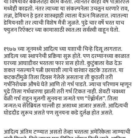
या विषयावर बर्कलेतही काम करतो. त्यानंतर काही वर्षे पीआरएल
मध्येही काढतो. नंतर त्याच्या या संकल्पनेला उचलून धरणारे राव,
तन्ना, डेमियन हे इतर शास्त्रज्ञही त्याला येऊन मिळतात. त्यातल्या
डेमियनशी तर त्याची विशेष मैत्री जुळते. पुढे चार वर्षे भरत याच
फ्युजन रिऍक्टर च्या कामासाठी स्वत:ला सर्वस्वी वाहून घेतो.
१९७७ च्या जूनमध्ये आदित्य च्या यशाची चिन्हे दिसू लागतात.
आदित्य च्या स्थापनेची प्रक्रिया सुरू होते. पण दरम्यानच्या काळात
घरच्या आघाडीवर भरतला फार त्रास होतो. कुटुंबाला वेळ देऊ
शकत नसल्याने पत्नी छायाशी त्याचे वारंवार खटके उडतात. या
कटकटींमुळे तिला दिवस गेलेले असताना ती कुठली तरी
गर्भनिरोधक औषधे घेते आणि तो गर्भ पाडते. ज्याचा परिणाम म्हणून
पुढे तिला गर्भधारणा झाली तरी गर्भ टिकत नाही. शेवटी चवथ्या
वेळी गर्भ राहून मुलगी सुनयना जन्मते पण “ऍब्नॉर्मल”. तिला
जन्मत:च सेरेब्रियल पाल्सी हा असाध्य आजार असतो. आदित्यची
घोडदौड सुरूच असते पण सुनयना कडे दुर्लक्ष होत असते.
आदित्य अंतिम टप्प्यात असतो तेव्हा भरतला अमेरिकेला जाण्याची