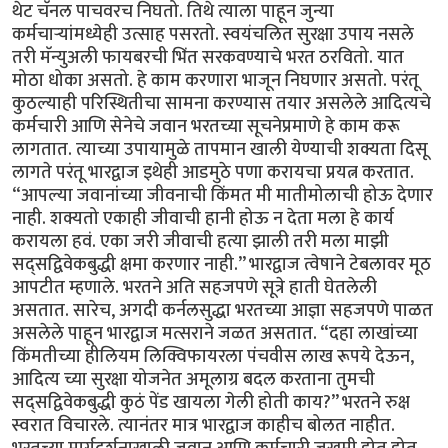
थेट चॅनल पाचवरच निघतो. तिथे त्याला पाहून जुन्या
कर्मचार्‍यांमध्येही उत्साह पसरतो. स्वयंचलित सुरक्षा उपाय नसले
तरी मॅन्युअली फायबरची भिंत सरकवण्याचे भरत ठरवितो. यात
मोठा धोका असतो. हे काम करणारा भाजून निघणार असतो. परंतू
कुठल्याही परिस्थितीचा सामना करण्यास तयार असलेले आदित्यचे
कर्मचारी आणि सेनेचे जवान भरतच्या सूचनेप्रमाणे हे काम करू
लागतात. त्याच्या उपायामुळे तापमान खाली येण्याची शक्यता दिसू
लागते परंतू भारद्वाज इथेही आडमुठे पणा करायचा प्रयत्न करतात.
“आपल्या जवानांच्या जीवनाची किंमत मी मातीमोलाची होऊ देणार
नाही. शक्यतो एकाही जीवाची हानी होऊ न देता मला हे कार्य
करायला हवं. एका जरी जीवाची हत्या झाली तरी मला माझी
सद्सद्विवेकबुद्धी क्षमा करणार नाही.” भारद्वाज त्वेषाने टेबलावर मूठ
आपटीत म्हणाले. भरतने अति सहजपणे सूत्रे हाती घेतलेली
असतात. सारेच, अगदी कर्नलसुद्धा भरतच्या आज्ञा सहजपणे पाळत
असलेले पाहून भारद्वाज मत्सराने जळत असतात. “दहा लाखांच्या
किंमतीच्या हीलियम लिक्विफायरला पंचवीस लाख रूपये देऊन,
आदित्य च्या सुरक्षा योजनेत अमूलाग्र बदल करताना तुमची
सद्सद्विवेकबुद्धी कुठं पेंड खायला गेली होती काय?” भरतने रुक्ष
स्वरात विचारले. त्यानंतर मात्र भारद्वाज काहीच बोलत नाहीत.