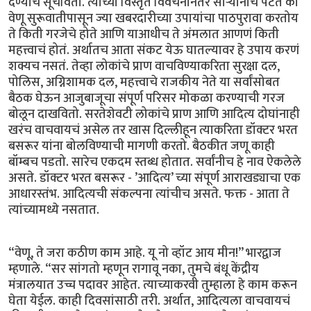
देण्याचं सूचवितो. त्याच्या विस्तृत विवेचनानंतर सार्‍यांनाच पटतं की
वेणू सुरूवातीपासून ज्या खबरदारीच्या उपायांचा पाठपुरावा करतोय
ते किती गरजेचे होते आणि याआधीच ते अंमलात आणणं किती
महत्त्वाचं होतं. अर्थातच आता संकट येऊ घातल्यावर हे उपाय करणं
शक्यच नसतं. तेव्हा लोकांचे प्राण वाचविण्याकरिता सुरक्षा दल,
पोलिस, अग्निशामक दल, महत्त्वाचे राजकीय नेते या सर्वांसोबत
बैठक घेऊन आजुबाजूचा संपूर्ण परिसर मोकळा करण्याची गरज
बोलून दाखवितो. सरतेशेवटी लोकांचे प्राण आणि आदित्य दोघांनाही
खरंच वाचवायचं असेल तर खास दिल्लीहून त्याकरिता डॉक्टर भरत
बसरूर यांना बोलविण्याची मागणी करतो. बैठकीत जणू काही
बॉम्बच पडतो. सारेच एकदम स्तब्ध होतात. सर्वांनीच हे नाव ऐकलेले
असते. डॉक्टर भरत बसरूर - ’आदित्य’ च्या संपूर्ण आराखड्याचा एक
आधारस्तंभ. आदित्यची संकल्पना त्यांचीच असते. फक्त - आता ते
त्यांच्यामध्ये नसतात.
“वेणू, ते जरा कठीण काम आहे. यू नो व्हॉट आय मीन!” भारद्वाज
म्हणाले. “सर सांगतो म्हणून रागावू नका, तुमचे बंधू केंद्रीय
मंत्रालयात उच्च पदावर आहेत. त्याच्याकरवी तुम्हाला हे काम करून
घेता येईल. काही दिवसांसाठी तरी. अर्थात, आदित्यला वाचवायचं