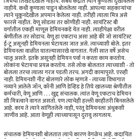
जिभेचा तिखटदेखील नाहीय. सबंध केंद्रात त्याने कुणाला दुखावलेले
नाहीये. कधी कुणाला पाडून बोललेला नाही. आपल्या सहकार्‍यांचा
त्याने चुकूनदेखील अपमान केलेला नाही. तरीही त्याला मित्र असे
फारसे नाहीत. वेणू सोडला तर कोणीही नाही. सायंटिस्ट बी
वर्गातील एकही माणूस डेमियनकडे येत नाही. त्याहीपेक्षा वरील
श्रेणीतील तर सोडाच. वेणू हा एकटाच असा आहे की जो सायंटिस्ट
ई-टू असूनही डेमियनला भेटायला जात असे. त्याच्याशी बोले. इतर
डेमियनला वाळीत घातल्यासारखे वागतात. गेली सात वर्षे असेच
चालु असते. इतके असूनही डेमियन पर्वा न करता काम करतोय.
लोकांना भेटायचा प्रयत्न करतोय. तसे लोक बोलतात त्याच्याशी - तो
बोलला तरच! त्याला गरज पडली तरच. अगदी कामापुरते. एरव्ही
नाही. डेमियनशी नीट बोलणारे लोक म्हणजे - त्याच्या विभागात
नव्याने आलेले जॉन, कॉनी आणि डेव्हिड हे तिघे खालच्या श्रेणीतील
कर्मचारी, वेणू आणि . . . खुद्द संचालक. त्यांत वेणू एकटाच डेमियन
शी मित्रत्वाने वागत असतो. पण त्याचेही हल्ली काहीतरी बिनसलेले
आहे. काय ते त्याने सांगितलेले नाही, परंतु डेमियनला अंधुकशी
जाणीव आहे. आता वेणूही त्याच्यापासून दुरावु लागलाय.
संचालक डेमियनशी बोलतात त्याचे कारण वेगळेच आहे. कदाचित