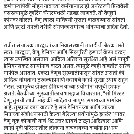
कर्मचार्‍यांपैकी मोहन नावाच्या कर्मचार्‍यालाही जनरेटरची फ्रिक्वेंसी
घसरल्यामुळे कूलिंग चॅनलमधली गडबड जाणवते. तो वेणूशी
फोनवर बोलतो. वेणू त्याला याविषयी गुप्तता बाळगण्यास सांगतो
आणि ड्युटी संपली तरीही संगणकासमोरच थांबण्याचा आदेश देतो.
रात्रीत संचालक भारद्वाजांच्या निवासस्थानी तातडीची बैठक भरते.
स्वत: भारद्वाज, वेणू, डेमियन आणि सिक्युरिटी इन्चार्ज कॅप्टन वरदन्
त्यास उपस्थित असतात. आदित्य अतिशय सुरक्षित आहे असं यापूर्वी
डेमियनसकट सार्‍यांनाच वाटत असतं. त्यामुळे काही बाबतीत सारेच
गाफील असतात. एकटा वेणूच सुरूवातीपासून सांगत असतो की
आदित्य बांधताना ठरवल्याप्रमाणे करायचे काही सुरक्षा उपाय राहून
गेलेत. त्यामूळेच डॉक्टर डेमियन यांच्या प्रयोगांना वेणूची हरकत
असते. बैठकीच्या सुरूवातीलाच भारद्वाज विचारतात, “सो मिस्टर
वेणू, तुमची खात्री आहे की आदित्यचं आयुष्य संपायच्या मार्गावर
आहे. तुम्हाला काय वाटतं? हे सारं डेमियनच्या आणि त्यांच्या
मित्रांच्या संशोधनासाठी केल्या गेलेल्या प्रयोगांमुळे झालं?” यावर
वेणू चूक कोणाची याचं थेट उत्तर द्यायचं टाळून आदित्यला आणि
त्याही पूर्वी परिसरातील लोकांना वाचवायच्या बाबींना प्राधान्य