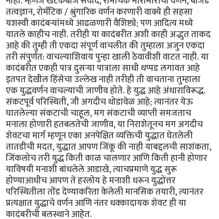
नाही. म्हणजे खटकेबाज संवाद, रोमांचक मारामारीची वर्णने, बोजड
तत्वज्ञान, रोमॅंटिक / श्रुंगारिक वर्णन करणारी वाक्ये ही सहसा
यशस्वी कादंबर्‍यांमध्ये आढळणारी वैशिष्ट्ये; पण आदित्य मध्ये
यातले काहीच नाही. तरीही या कादंबरीत अशी काही अद्भुत ताकद
आहे की तुम्ही ती एकदा संपूर्ण वाचलीत की तुम्हाला अजुन एकदा
तरी संपुर्णत: वाचल्याशिवाय पुन्हा खाली ठेवावीशी वाटत नाही. या
कादंबरीत एकही पात्र दुसर्‍या पात्राला साधी थप्पड लगावत आहे
इतपत देखील हिंसेचा उल्लेख नाही तरीही ती वाचताना तुम्हाला
एक युद्धवर्णन वाचल्याची जाणीव होते. हे युद्ध आहे अंधाराविरूद्ध.
संकटपूर्व परिस्थिती, जी अगदीच थोडावेळ आहे; त्यानंतर येऊ
घातलेल्या संकटाची चाहूल, मग संकटाची व्याप्ती समजताच
मनाला होणारी हतबलतेची जाणीव, या निराशेतूनच मग अगदीच
शेवटचा मार्ग म्हणून एका अनपेक्षित व्यक्तिची युद्धात घेतलेली
तातडीची मदत, युद्धात आपण जिंकू की नाही याबद्दलची साशंकता,
जिंकलोच तरी युद्ध किती काळ चालणार आणि किती हानी होणार
याविषयी मनाशी बांधलेले आडाखे, त्याचप्रमाणे युद्ध सुरू
होण्याआधीच आपण ते हरलोय हे मनाशी धरून युद्धोत्तर
परिस्थितीला तोंड देण्याकरिता केलेली मानसिक तयारी, त्यानंतर
प्रत्यक्षात युद्धाचे वर्णन आणि नंतर धक्कादायक शेवट ही या
कादंबरीची बलस्थाने आहेत.