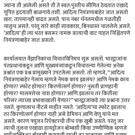
ज्यांना ती आलेली असते ती ते स्वत:पुरतीच सीमित ठेवतात एखादे
गूपित हृदयाशी बाळगावे तशी. आदित्य नियंत्रणाबाहेर जात असतो
खरा. तापमानही वाढत असते. पाच नंबर चॅनलमधील गळतीही
चालुच असते. परंतु सारे काही सावकाश, बिनधास्त चाललेले असते.
’आदित्य’ ही त्या भरत बसरूर नामक त्रात्याची वाट पाहत निश्चिंतपणे
नियंत्रणाबाहेर जात असतो.
कार्यालयात वैज्ञानिकांचा विचारविनिमय सुरू असतो. भारद्वाजांना
पंतप्रधानांकडून आणि मुख्यमंत्र्यांकडून विचारल्या गेलेल्या अनेक
प्रश्नांत एक प्रश्न प्रामुख्याने उपटलेला असतो. तो म्हणजे, “आदित्य
नियंत्रणाबाहेर गेलाय म्हणजे नेमकं काय झालंय? आणि नेमकं काय
होणार? स्फोट होणार? किरणोत्सर्ग होणार? नुसती प्राणहानी
होणार? मालमत्तेचा नाश होणार? आणि झालाच तर कितीसा
परिसर त्याच्या प्रभावाखाली येणार?” भारद्वाजांकडे त्या प्रश्नांना उत्तर
नसते. कुणालाच नीटसे माहीत नसते. ’आदित्य’चा स्फोट झालाच
तर किरणोत्सर्ग होणार नाही असे डेमियन आणि वेणू यांचे मत
असते. कारण फ्युजन रिऍक्टरची तीच एक खुबी असते. परंतु जर
त्याची तुलना एखाद्या हायड्रोजन बॉम्बशी किंवा उष्णौण्विक म्हणजे