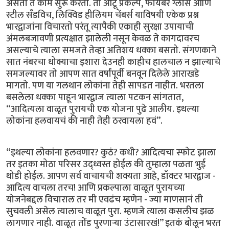
असतो ते काम सुरू करतो. तो ओटू प्रकल्प, फायबर ग्लास आणि
स्टील सॅंडविच, लिक्विड हीलियम चेंबर्स याविषयी एकेक प्रश्न
भारद्वाजांना विचारतो परंतू त्यापैकी एकाही सुरक्षा उपायाची
अंमलबजावणी प्रत्यक्षात झालेली नसून केवळ ते कागदावरच
असल्याचे त्याला समजते तेव्हा अतिशय धक्का बसतो. संगणकाने
सात नंबरचा धोक्याचा इशारा देउनही काहीच हालचाल न झाल्याचे
समजल्यावर तो आपण सात वर्षांपूर्वी बनवून दिलेले आराखडे
मागतो. पण या गलथान लोकांना तेही सापडत नाहीत. भरतला
बसलेला धक्का पाहून भारद्वाज त्याला पटकन सांगतात,
“आदित्यला वाळूत पुरायची एक योजना पुढे आलीय. इथल्या
लोकांना हलवायचं की नाही तेही ठरवायला हवं”.
“इथल्या लोकांना हलवणार? कुठं? कधी? आदित्यचा स्फोट झाला
तर इतका मोठा परिसर उद्ध्वस्त होईल की तुम्हाला पळता भुई
थोडी होईल. आपण सर्व वाचायची शक्यता आहे, डॉक्टर भारद्वाज -
आदित्य वाचला तरच! आणि प्रकल्पाला वाळूत पुरायच्या
योजनेबद्दल विचाराल तर मी एवढंच म्हणेन - ज्या माणसानं ती
सुचवली असेल त्यालाच वाळूत पुरा. म्हणजे त्याला कसलीच झळ
लागणार नाही. वाळूत तोंड पुरणार्‍या उंटासारखं!” इतकं बोलून भरत