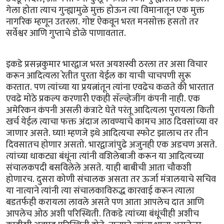
गेला होता त्याच गुन्ह्यामुळे मुक्त होऊन त्या विमानातून एक मुक्त
नागरिक म्हणून उतरला. गोष्ट ऐकवून भरत मनसोक्त हसतो तर
सर्वेश्वर आणि गुप्ताचे डोळे पाणावतात.
इकडे प्रसन्नकुमार भारद्वाज भरत अयशस्वी ठरला तर असा विचार
करून आदित्यला रेतीत पुरता येईल का याची चाचपणी सुरू
करतात. पण त्यांच्या या प्रयत्नांतून त्यांना एवढेच कळते की भारतात
एवढे मोठे प्रकल्प करणारी एकही सॅल्व्हेजींग कंपनी नाही. एक
अमेरिकन कंपनी असली कंत्राटे घेते परंतू आदित्यला पुरायला किती
खर्च येईल त्याचा फक्त अंदाज लावण्याचे कामच आठ दिवसांच्या वर
जाणार असते. घ्या! म्हणजे इथे आदित्यचा स्फोट झालाच तर तीन
दिवसातच होणार असतो. भारद्वाजांपुढे अजुनही एक अडचण असते.
त्यांच्या धाकट्या बंधूंना त्यांनी वशिलेबाजी करून या आदित्यच्या
संचालकपदी बसविलेले असते. याही बाबीची आता चौकशी
होणारच. दुसरा कोणी संचालक असता तर ऊर्जा मंत्रालयाचे सचिव
या नात्याने त्यांनी त्या संचालकाविरुद्ध कारवाई करून त्याला
बडतर्फही करायला लावले असते पण आता आपलेच दात आणि
आपलेच ओठ अशी परिस्थिती. तिकडे त्यांच्या बंधूंचीही अशीच