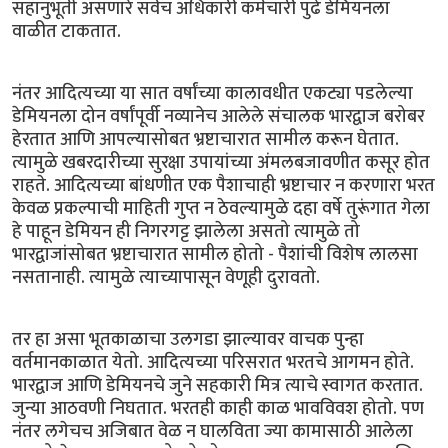
सहानुभूती असणारे सर्वच अधिकारी कर्मचारी पुढे डेमियनला
वाळीत टाकतात.
नंतर आदित्यच्या या सात वर्षांच्या कालावधीत एकट्या पडलेल्या
डेमियनला दोन वर्षांपूर्वी नव्यानेच आलेले संचालक भारद्वाज बरोबर
हेरतात आणि आपल्यासोबत भ्रष्टाचारात सामील करून घेतात.
त्यामुळे खबरदारीच्या सुरक्षा उपायांच्या अंमलबजावणीत कसूर होत
राहते. आदित्यच्या बांधणीत एक पैशाचाही भ्रष्टाचार न करणारा भरत
केवळ प्रकल्पाची माहिती गुप्त न ठेवल्यामुळे दहा वर्षे तुरूंगात गेला
हे पाहून डेमियन ही निगरगट्ट झालेला असतो त्यामुळे तो
भारद्वाजांसोबत भ्रष्टाचारात सामील होतो - पैशांची विशेष लालसा
नसतानाही. त्यामुळे त्याच्यापासून वेणूही दुरावतो.
तर हा असा भूतकाळाचा उलगडा झाल्यावर वाचक पुन्हा
वर्तमानकाळात येतो. आदित्यच्या परिसरात भरतचे आगमन होते.
भारद्वाज आणि डेमियनचे जुने सहकारी मित्र त्याचे स्वागत करतात.
जुन्या आठवणी निघतात. भरतही काही काळ भावविवश होतो. पण
नंतर लगेचच अजिबात वेळ न घालविता ज्या कामासाठी आलेला