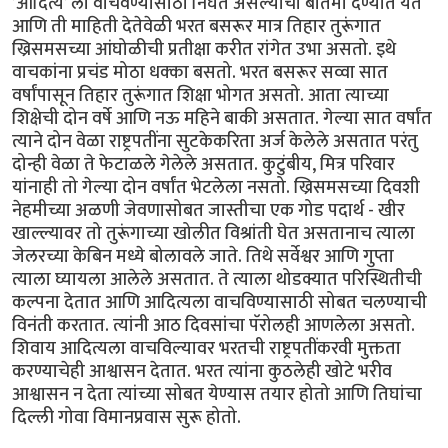
’आदित्य’ ला वाचवण्यासाठी निघत असल्याची बातमी देण्यात येते
आणि ती माहिती देतेवेळी भरत बसरूर मात्र तिहार तुरूंगात
ख्रिसमसच्या आंघोळीची प्रतीक्षा करीत रांगेत उभा असतो. इथे
वाचकांना प्रचंड मोठा धक्का बसतो. भरत बसरूर सव्वा सात
वर्षांपासून तिहार तुरूंगात शिक्षा भोगत असतो. आता त्याच्या
शिक्षेची दोन वर्षे आणि नऊ महिने बाकी असतात. गेल्या सात वर्षांत
त्याने दोन वेळा राष्ट्रपतींना सुटकेकरिता अर्ज केलेले असतात परंतु
दोन्ही वेळा ते फेटाळले गेलेले असतात. कुटुंबीय, मित्र परिवार
यांनाही तो गेल्या दोन वर्षांत भेटलेला नसतो. ख्रिसमसच्या दिवशी
नेहमीच्या अळणी जेवणासोबत जास्तीचा एक गोड पदार्थ - खीर
खाल्ल्यावर तो तुरूंगाच्या खोलीत विश्रांती घेत असतानाच त्याला
जेलरच्या केबिन मध्ये बोलावले जाते. तिथे सर्वेश्वर आणि गुप्ता
त्याला घ्यायला आलेले असतात. ते त्याला थोडक्यात परिस्थितीची
कल्पना देतात आणि आदित्यला वाचविण्यासाठी सोबत चलण्याची
विनंती करतात. त्यांनी आठ दिवसांचा पॅरोलही आणलेला असतो.
शिवाय आदित्यला वाचविल्यावर भरतची राष्ट्रपतींकरवी मुक्तता
करण्याचेही आश्वासन देतात. भरत त्यांना कुठलेही खोटे भरीव
आश्वासन न देता त्यांच्या सोबत येण्यास तयार होतो आणि तिघांचा
दिल्ली गोवा विमानप्रवास सुरू होतो.