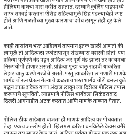
भरतच्या मार्गदर्शनाखाली जवान आणि कर्मचारी जखमी होत होत
हीलियम बाथचा मारा करीत राहतात. दरम्याने कुलिंग पाइपमध्ये
साफ सफाई करताना ऍसिड राहिल्यामुळे छिद्र पडल्याचेही स्पष्ट
होते आणि गळतीच्या मुख्य कारणाचा शोध लागून तेही दूर केले
जाते.
काही तासांतच भरत आदित्यचं तापमान इतकं खाली आणतो की
त्यामुळे तो आदित्यला स्फोटापासून रोखण्यास यशस्वी होतो. पण
प्रक्रिया पूर्णपणे बंद पडून आदित्य जर पूर्ण थंड झाला तर कायमचा
निरुपयोगी होणार असतो. प्रक्रिया पुन्हा चालु राहावी याकरिता
लेझर चालु करणे गरजेचे असते. परंतु त्याकरिता लागणारी माणके
भार्गव चोरून घेऊन गेल्याचे कळताच भरत भार्गव चोरी करून कुठे
पळून जाऊ शकेल याचा अंदाज लावून त्या दिशेला पोलिस तपास
करण्याचे सूचवितो. त्याप्रमाणे पोलिस भार्गवला सिकंदराबाद
दिल्ली आगगाडीत अटक करतात आणि माणके ताब्यात घेतात.
पोलिस ठीक साडेबारा वाजता ही माणकं आदित्य वर पोचवतात
तेव्हा एकच जल्लोष होतो. ख्रिसमस करिता बनविलेले केक्स वगैरे
खाऊन यश साजरं केलं जातं. आदित्य पूर्ववत होऊन एक लक्ष अंश