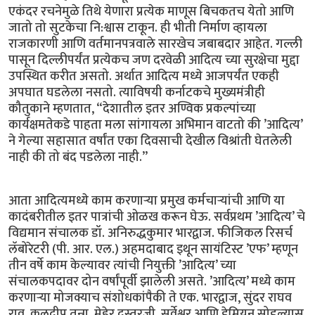
एकंदर रचनेमुळे तिथे येणारा प्रत्येक माणूस बिचकतच येतो आणि
जातो तो सुटकेचा नि:श्वास टाकून. ही भीती निर्माण व्हायला
राजकारणी आणि वर्तमानपत्रवाले सारखेच जबाबदार आहेत. गल्ली
पासून दिल्लीपर्यंत प्रत्येकच जण दरवेळी आदित्य च्या सुरक्षेचा मुद्दा
उपस्थित करीत असतो. अर्थात आदित्य मध्ये आजपर्यंत एकही
अपघात घडलेला नसतो. त्याविषयी कर्नाटकचे मुख्यमंत्रीही
कौतुकाने म्हणतात, “देशातील इतर अण्विक प्रकल्पांच्या
कार्यक्षमतेकडे पाहता मला सांगायला अभिमान वाटतो की ’आदित्य’
ने गेल्या सहासात वर्षांत एका दिवसाची देखील विश्रांती घेतलेली
नाही की तो बंद पडलेला नाही.”
आता आदित्यमध्ये काम करणार्‍या प्रमुख कर्मचार्‍यांची आणि या
कादंबरीतील इतर पात्रांची ओळख करून घेऊ. सर्वप्रथम ’आदित्य’ चे
विद्यमान संचालक डॉ. अनिरुद्धकुमार भारद्वाज. फीजिकल रिसर्च
लॅबोरेटरी (पी. आर. एल.) अहमदाबाद इथून सायंटिस्ट ’एफ’ म्हणून
तीन वर्षे काम केल्यावर त्यांची नियुक्ती ’आदित्य’ च्या
संचालकपदावर दोन वर्षांपूर्वी झालेली असते. ’आदित्य’ मध्ये काम
करणार्‍या मोजक्याच संशोधकांपैकी ते एक. भारद्वाज, सुंदर राघव
राव, कुलदीप तन्ना, मेहेर दस्तूरजी, सर्वेश्वर आणि डेमियन सोडल्यास