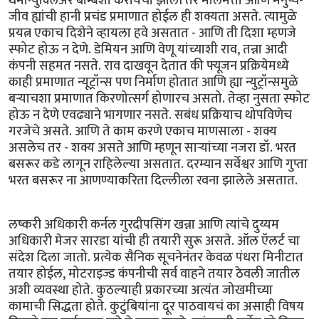
थर्मोन्युक्लिअर बॉम्बशी करायची झाली तर मालमत्ता आणि मनुष्य-
जीव ह्यांची हानी प्रचंड प्रमाणात होईल ही शक्यता असते. त्यामुळे
प्रयत्न एकाच दिशेने व्हायला हवे असतात - आणि ती दिशा म्हणजे
स्फोट होऊ न देणे. डेमियन आणि वेणू यांच्याशी राव, तन्ना आदी
कंपनी सहमत नसते. राव दाखवून देतात की फ्यूजन प्रक्रियेमध्ये
काही प्रमाणात न्यूट्रॉन्स पण निर्माण होतात आणि ह्या न्युट्रॉन्समुळे
बर्‍याचशा प्रमाणात किरणोत्सर्ग होणारच असतो. तेव्हा नुसता स्फोट
होऊ न देणे एवढ्याने भागणार नसते. सबंध प्रक्रियाच थोपविणेच
गरजेचे असते. आणि ते काम करणे एकाच माणसाला - शक्य
असलेच तर - शक्य असते आणि म्हणून सार्‍यांच्या नजरा डॉ. भरत
बसरूर कडे लागून राहिलेल्या असतात. दरम्यान सर्वेश्वर आणि गुप्ता
भरत बसरूर ना आणण्याकरिता दिल्लीला रवना झालेले असतात.
लष्करी अधिकारी कर्नल गुरदीपसिंग खन्ना आणि त्यांचे दुय्यम
अधिकारी मेजर सारडा यांची ही तयारी सुरू असते. ऑल ऍलर्ट चा
संदेश दिला जातो. प्रत्येक सैनिक सूचनेनंतर केवळ पंधरा मिनीटात
तयार होईल, मोटराइज्ड कंपनीची सर्व वाहने तयार ठेवली जातील
अशी व्यवस्था होते. कुठल्याही प्रकारच्या अत्यंत जोखमीच्या
कामाची सिद्धता होते. कुटुंबियांना दूर पाठवायचं का असाही विषय