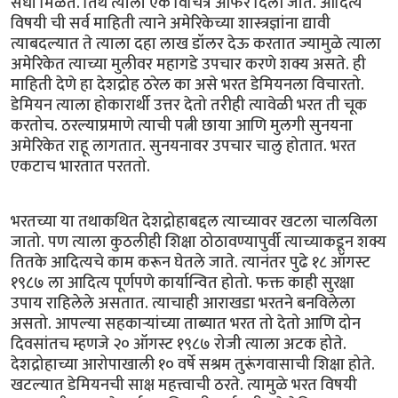
संधी मिळते. तिथे त्याला एक विचित्र ऑफर दिली जाते. आदित्य
विषयी ची सर्व माहिती त्याने अमेरिकेच्या शास्त्रज्ञांना द्यावी
त्याबदल्यात ते त्याला दहा लाख डॉलर देऊ करतात ज्यामुळे त्याला
अमेरिकेत त्याच्या मुलीवर महागडे उपचार करणे शक्य असते. ही
माहिती देणे हा देशद्रोह ठरेल का असे भरत डेमियनला विचारतो.
डेमियन त्याला होकारार्थी उत्तर देतो तरीही त्यावेळी भरत ती चूक
करतोच. ठरल्याप्रमाणे त्याची पत्नी छाया आणि मुलगी सुनयना
अमेरिकेत राहू लागतात. सुनयनावर उपचार चालु होतात. भरत
एकटाच भारतात परततो.
भरतच्या या तथाकथित देशद्रोहाबद्दल त्याच्यावर खटला चालविला
जातो. पण त्याला कुठलीही शिक्षा ठोठावण्यापुर्वी त्याच्याकडून शक्य
तितके आदित्यचे काम करून घेतले जाते. त्यानंतर पुढे १८ ऑगस्ट
१९८७ ला आदित्य पूर्णपणे कार्यान्वित होतो. फक्त काही सुरक्षा
उपाय राहिलेले असतात. त्याचाही आराखडा भरतने बनविलेला
असतो. आपल्या सहकार्‍यांच्या ताब्यात भरत तो देतो आणि दोन
दिवसांतच म्हणजे २० ऑगस्ट १९८७ रोजी त्याला अटक होते.
देशद्रोहाच्या आरोपाखाली १० वर्षे सश्रम तुरूंगवासाची शिक्षा होते.
खटल्यात डेमियनची साक्ष महत्त्वाची ठरते. त्यामुळे भरत विषयी