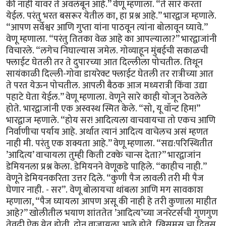
की नाही यावर ते अवलंबून आहे.” वेणू म्हणाला. “ते सारं करता
येईल. परंतु भरत बसरूर येतील का, हा प्रश्न आहे.” भारद्वाज म्हणाले.
“आपण सर्वेश्वर आणि गुप्ता यांना पाठवून त्यांना बोलावून घ्यावे.”
वेणू म्हणाला. “परंतु तितका वेळ आहे का आपल्याला?” भारद्वाजांनी
विचारले. “लगेच निघाल्यास जमेल. गोव्याहून मुंबईची सकाळची
फ्लाईट घेतली तर ते दुपारच्या आत दिल्लीला पोचतील. तिथून
सायंकाळी दिल्ली-गोवा डायरेक्ट फ्लाईट घेतली तर रात्रीच्या आत
ते परत येऊन पोचतील. आपली बैठक आज मध्यरात्री किंवा उद्या
पहाटे घेता येईल.” वेणू म्हणाला. वेणूने सारे काही योजून ठेवलेले
होते. भारद्वाजांनी एक अस्वस्थ स्मित केले. “सो, यू वॉन्ट हिम!”
भारद्वाज म्हणाले. “होय सर! आदित्यला वाचवायचा तो एकच आणि
निर्वाणीचा पर्याय आहे. अर्थात त्यानं आदित्य वाचेलच असं म्हणत
नाही मी. परंतु एक शक्यता आहे.” वेणू म्हणाला. “सद्य:परिस्थितीत
’आदित्य’ वाचायला तुम्ही किती टक्के चान्स देता?” भारद्वाजांन
डेमियनला प्रश्न केला. डेमियनने वेणूकडे पाहिले. “काहीच नाही.”
वेणूने डेमियनकरिता उत्तर दिले. “कुणी पैज लावली तरी मी पैज
घेणार नाही. - सर”. वेणू बोलायचा थांबला आणि मग सावकाश
म्हणाला, “पैज घ्यायला आपण असू की नाही हे तरी कुणाला माहीत
आहे?” खोलीतील भयाण शांततेत ’आदित्य’च्या जनरेटर्सची गुणगुण
तेवढी ऐकू येत होती. दोन वाजायला आले होते. ख्रिसमस चा दिवस