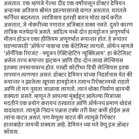
असतात. एक म्हणजे गेल्या दीड एक वर्षांपासून डॉक्टर डेमियन
अचानक अतिशय श्रीमंत झाल्यासारखे वागत असतात. घरातले
फर्निचर बदलतात. त्याशिवाय इतरही बराच मोठा खर्च करीत
असतात, जे नोकरीच्या पगारात अजिबात शक्य नसते. दुसरे कारण
तांत्रिक मतभेदाचे असते. आदित्य मध्ये दोन हायड्रोजन अणुगर्भांचं
मीलन होऊन एका हीलियम अणूगर्भात रूपान्तर होतं. हे रूपांतर
घडण्यासाठी ’ऑर्फन’ नावाचा एक कॅटेलिस्ट लागतो. ऑर्फन म्हणजे
’ऑर्गॅनिक रिएजंट - फ्यूजन ऍक्टिव्हेटिंग न्यूक्लिआय’. हा कॅटेलिस्ट
असेल तरच रूपान्तर झट्कन आणि दीड-दोन लाख सेल्सियस
इतक्या तपमानावरच होतं. एरव्ही कोटीभर डिग्री सेल्सियस इतकं
तापमान लागणार असतं. डॉक्टर डेमियन यांच्या निदर्शनास येतं की
रूपान्तर न झालेला खूपसा हायड्रोजन तसाच रिऍक्टरमध्ये राहतो
आणि तो मग नुसता जाळावा लागतो. त्यानं धोका निर्माण व्हायची
शक्यता असते. म्हणून ते आपल्या मुंबईहून आलेल्या मित्रांच्या
मदतीने एक प्रयोग करायचं ठरवतात आणि ऑर्फनचं प्रमाण थोडंसं
वाढवतात. त्यामुळे निदान पन्नास टक्के तरी वेस्ट कमी होईल असं
त्यांना वाटत असतं. पण वेणूला वाटतं की त्यामुळे रिऍक्टर
हाताबाहेर जायची शक्यता आहे. डेमियन च्या मते वेणू इज ओव्हर
कॉशस.