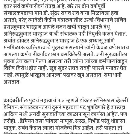
इतर सर्व कर्मचारीवर्ग तंत्रज्ञ आहे. खरे तर दोन वर्षांपूर्वी
संचालकपदाचा मान डॉ. सुंदर राघव राव यांना मिळायला हवा
असतो; परंतु त्यावेळी केंद्रीय मंत्रालयातील ऊर्जा-विभागाचे सचिव
प्रसन्नकुमार भारद्वाज आपले वजन खर्ची घालून आपले बंधू
अनिरुद्धकुमार भारद्वाज यांची संचालक पदी नियुक्ती करून घेतात.
अर्थात डॉक्टर अनिरुद्धकुमार भारद्वाज हे एक अभ्यासू आणि
मनमिळाऊ व्यक्तिमत्त्वाचे गृहस्थ असल्याने त्यांनी केवळ वर्षभरातच
आपल्या कर्मचारीवर्गावर छाप बसविलेली असते. जरी सुरूवातीला
भुवया उंचावल्या गेल्या असल्या तरी त्यांना त्यांच्या कर्मचार्‍यांकडून
विशेष विरोध होत नाही. खुद्द सुंदर राघव रावही फारसे मनावर घेत
नाही. त्यामुळे भारद्वाज आपल्या पदावर खूष असतात. समाधानी
असतात.
कादंबरीतील पुढचं महत्त्वाचं पात्र म्हणजे डॉक्टर स्टॅनिस्लास व्हेलरी
डेमियन. संचालकानंतरचं दुसरं महत्त्वाचं पद भुषविणारे हे शास्त्रज्ञ
आदित्य मध्ये अगदी सुरूवातीच्या काळापासून कार्यरत आहेत. पण
तरीही... डेमियन तसा चांगला माणूस. सरळ, निर्भीड परंतु थोडासा
भावुक. सबंध केंद्रात त्याला मोजकेच मित्र आहेत. तसे पाहता तो