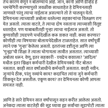
तेच कारण वेणूने न बोलण्याचे आहे. जॉन, कॉनी आणि डेव्हिड हे
चमचेगिरी करण्यापुरते जवळीक साधताहेत हे डेमियनलाही
जाणवते परंतु त्याचा नाईलाज असल्याने तो ते चालवून घेतो.
डेमियनला त्याच्याशी अबोला धरलेल्या सहकार्‍यांचा विलक्षण राग
येत असतो. त्याला वाटते, ते त्याचा दोष नसताना त्याच्याशी वितुष्ट
धरताहेत. पण याबाबतीतही पुन्हा त्याचा नाईलाज असतो. तो
कुणाशीही उघडपणे चर्चादेखील करू शकत नाही. कसा करणार?
कोणीही त्या विषयावर बोलायचेदेखील टाळताहेत. सात वर्षांपूर्वी
त्याने एक ’गुन्हा’ केलेला असतो. इतरांच्या दृष्टीतून! आणि त्या
’गुन्ह्या’ची शिक्षा ते त्याला भोगायला लावीत असतात. त्याच्याशी
अबोला धरून. वेणू, इतर सहकारी - एवढेच कशाला? ’आदित्य’
मधील इतर ख्रिश्चन कर्मचारी देखील डेमियनकडे नीट बोलत
नसतात. काही सात वर्षांआधीचे कर्मचारी असतात. काही नवीन.
जुन्यांचे ठीक, परंतु नव्यांचे काय? कदाचित त्यांना जुने कर्मचारी
शिकवून देत असतील. एकूण काय? तर डेमियनला कोणी आपला
समजत नाही.
आणि हे सारे डेमियन सात वर्षांपासून सहन करीत आलेला असतो.
अनेकदा त्याला वाटतेही की सूड घ्यावा ह्या सर्वांचा! सूडापोटी त्याला