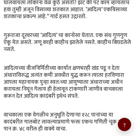
घालवायला लोकांना वेळ कुठे असतो? झट की पट काम व्हायलाच
हवं! तुम्ही अजून विसाव्या शतकात आहात. ’आदित्य’ एकविसाव्या
शतकाचा प्रकल्प आहे.” गार्ड हसत उद्गारतो.
गुरूराजा दूरवरच्या ’आदित्य’ चा कानोसा घेतात. एक संथ गुणगुण
ऐकू येत असते. जणू काही काहीच झालेले नसते. काहीच बिघडलेले
नसते.
आदित्यच्या वीजनिर्मितीच्या कार्यात क्षणभरही खंड पडू न देता
अंधाराविरुद्ध अत्यंत कमी अवधीत युद्ध करून त्याला हरविणारा
आपला महानायक पुन्हा स्वत:च्या आयुष्याला अंधाराच्या अधीन
करायला निघून गेलाय ही हेलावून टाकणारी जाणीव वाचकाला
करून देत आदित्य कादंबरी इथेच संपते.
वाचकाला एक वेगळीच अनुभूति देणार्‍या १२८ पानांच्या या
कादंबरीत गालबोट लावल्याप्रमाणे फक्त एकच गणिती चूक आहे.
↑
पान क्र. ४८ वरील ही वाक्ये वाचा.