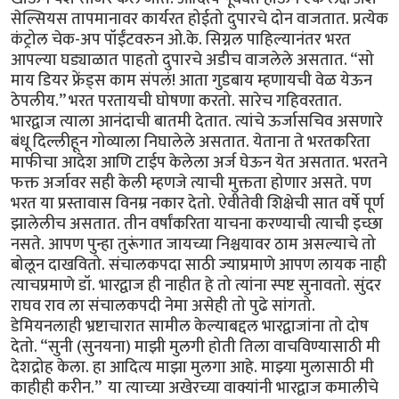
सेल्सियस तापमानावर कार्यरत होईतो दुपारचे दोन वाजतात. प्रत्येक
कंट्रोल चेक-अप पॉईंटवरुन ओ.के. सिग्नल पाहिल्यानंतर भरत
आपल्या घड्याळात पाहतो दुपारचे अडीच वाजलेले असतात. “सो
माय डियर फ्रेंड्स काम संपलं! आता गुडबाय म्हणायची वेळ येऊन
ठेपलीय.” भरत परतायची घोषणा करतो. सारेच गहिवरतात.
भारद्वाज त्याला आनंदाची बातमी देतात. त्यांचे ऊर्जासचिव असणारे
बंधू दिल्लीहून गोव्याला निघालेले असतात. येताना ते भरतकरिता
माफीचा आदेश आणि टाईप केलेला अर्ज घेऊन येत असतात. भरतने
फक्त अर्जावर सही केली म्हणजे त्याची मुक्तता होणार असते. पण
भरत या प्रस्तावास विनम्र नकार देतो. ऐवीतेवी शिक्षेची सात वर्षे पूर्ण
झालेलीच असतात. तीन वर्षांकरिता याचना करण्याची त्याची इच्छा
नसते. आपण पुन्हा तुरूंगात जायच्या निश्चयावर ठाम असल्याचे तो
बोलून दाखवितो. संचालकपदा साठी ज्याप्रमाणे आपण लायक नाही
त्याचप्रमाणे डॉ. भारद्वाज ही नाहीत हे तो त्यांना स्पष्ट सुनावतो. सुंदर
राघव राव ला संचालकपदी नेमा असेही तो पुढे सांगतो.
डेमियनलाही भ्रष्टाचारात सामील केल्याबद्दल भारद्वाजांना तो दोष
देतो. “सुनी (सुनयना) माझी मुलगी होती तिला वाचविण्यासाठी मी
देशद्रोह केला. हा आदित्य माझा मुलगा आहे. माझ्या मुलासाठी मी
काहीही करीन.” या त्याच्या अखेरच्या वाक्यांनी भारद्वाज कमालीचे