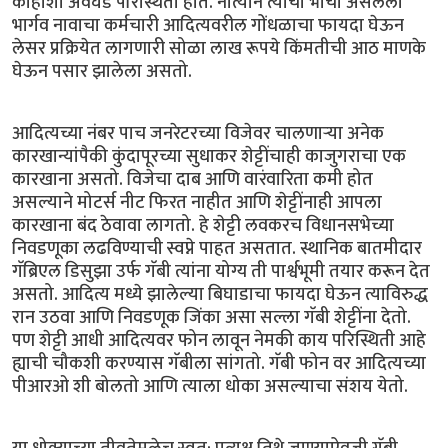
काहीशी अवघड परिस्थिती होते. नात्याने त्यांचा भाचा असलेला
भार्गव नावाचा कर्मचारी आदित्यवरील गोंधळाचा फायदा घेऊन
लेसर प्रक्रियेत लागणारी सोळा लाख रूपये किंमतीची आठ माणके
घेऊन पसार झालेला असतो.
आदित्यच्या नंबर पाच जनरेटरच्या विजेवर चालणार्‍या अनेक
कारखान्यांपैकी कुंदापूरच्या सुधाकर शेट्टींचाही काजुगराचा एक
कारखाना असतो. विजेचा दाब आणि वारंवारिता कमी होत
असल्याने मोटर्स नीट फिरत नाहीत आणि शेट्टींनाही आपला
कारखाना बंद ठेवावा लागतो. हे शेट्टी लवकरच विधानसभेच्या
निवडणूका लढविण्याची स्वप्ने पाहत असतात. स्थानिक बातमीदार
गॅब्रिएल डिसुझा उर्फ गॅबी त्यांना योग्य ती पार्श्वभूमी तयार करून देत
असतो. आदित्य मध्ये झालेल्या बिघाडाचा फायदा घेऊन त्याविरुद्ध
रान उठवा आणि निवडणूक जिंका असा सल्ला गॅबी शेट्टींना देतो.
पण शेट्टी आधी आदित्यवर फोन लावून नेमकी काय परिस्थिती आहे
ह्याची चौकशी करण्यास गॅबीला सांगतो. गॅबी फोन वर आदित्यच्या
पीआरओ शी बोलतो आणि त्याला धोका असल्याचा संशय येतो.