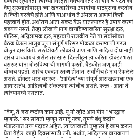
देण्याचं सूचवितो. त्याच्या विस्तृत विवेचनानंतर सार्‍यांनाच पटतं की
वेणू सुरूवातीपासून ज्या खबरदारीच्या उपायांचा पाठपुरावा करतोय
ते किती गरजेचे होते आणि याआधीच ते अंमलात आणणं किती
महत्त्वाचं होतं. अर्थातच आता संकट येऊ घातल्यावर हे उपाय करणं
शक्यच नसतं. तेव्हा लोकांचे प्राण वाचविण्याकरिता सुरक्षा दल,
पोलिस, अग्निशामक दल, महत्त्वाचे राजकीय नेते या सर्वांसोबत
बैठक घेऊन आजुबाजूचा संपूर्ण परिसर मोकळा करण्याची गरज
बोलून दाखवितो. सरतेशेवटी लोकांचे प्राण आणि आदित्य दोघांनाही
खरंच वाचवायचं असेल तर खास दिल्लीहून त्याकरिता डॉक्टर भरत
बसरूर यांना बोलविण्याची मागणी करतो. बैठकीत जणू काही
बॉम्बच पडतो. सारेच एकदम स्तब्ध होतात. सर्वांनीच हे नाव ऐकलेले
असते. डॉक्टर भरत बसरूर - ’आदित्य’ च्या संपूर्ण आराखड्याचा एक
आधारस्तंभ. आदित्यची संकल्पना त्यांचीच असते. फक्त - आता ते
त्यांच्यामध्ये नसतात.
“वेणू, ते जरा कठीण काम आहे. यू नो व्हॉट आय मीन!” भारद्वाज
म्हणाले. “सर सांगतो म्हणून रागावू नका, तुमचे बंधू केंद्रीय
मंत्रालयात उच्च पदावर आहेत. त्याच्याकरवी तुम्हाला हे काम करून
घेता येईल. काही दिवसांसाठी तरी. अर्थात, आदित्यला वाचवायचं