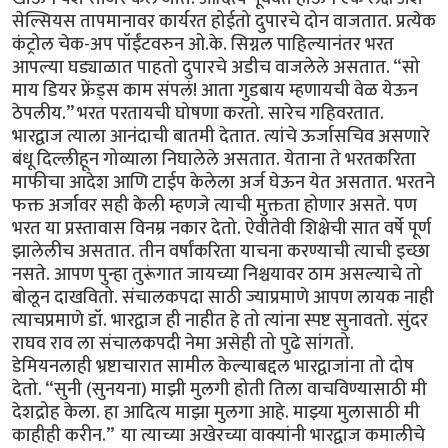
सेल्सियस तापमानावर कार्यरत होईतो दुपारचे दोन वाजतात. प्रत्येक
कंट्रोल चेक-अप पॉईंटवरुन ओ.के. सिग्नल पाहिल्यानंतर भरत
आपल्या घड्याळात पाहतो दुपारचे अडीच वाजलेले असतात. “सो
माय डियर फ्रेंड्स काम संपलं! आता गुडबाय म्हणायची वेळ येऊन
ठेपलीय.” भरत परतायची घोषणा करतो. सारेच गहिवरतात.
भारद्वाज त्याला आनंदाची बातमी देतात. त्यांचे ऊर्जासचिव असणारे
बंधू दिल्लीहून गोव्याला निघालेले असतात. येताना ते भरतकरिता
माफीचा आदेश आणि टाईप केलेला अर्ज घेऊन येत असतात. भरतने
फक्त अर्जावर सही केली म्हणजे त्याची मुक्तता होणार असते. पण
भरत या प्रस्तावास विनम्र नकार देतो. ऐवीतेवी शिक्षेची सात वर्षे पूर्ण
झालेलीच असतात. तीन वर्षांकरिता याचना करण्याची त्याची इच्छा
नसते. आपण पुन्हा तुरूंगात जायच्या निश्चयावर ठाम असल्याचे तो
बोलून दाखवितो. संचालकपदा साठी ज्याप्रमाणे आपण लायक नाही
त्याचप्रमाणे डॉ. भारद्वाज ही नाहीत हे तो त्यांना स्पष्ट सुनावतो. सुंदर
राघव राव ला संचालकपदी नेमा असेही तो पुढे सांगतो.
डेमियनलाही भ्रष्टाचारात सामील केल्याबद्दल भारद्वाजांना तो दोष
देतो. “सुनी (सुनयना) माझी मुलगी होती तिला वाचविण्यासाठी मी
देशद्रोह केला. हा आदित्य माझा मुलगा आहे. माझ्या मुलासाठी मी
काहीही करीन.” या त्याच्या अखेरच्या वाक्यांनी भारद्वाज कमालीचे