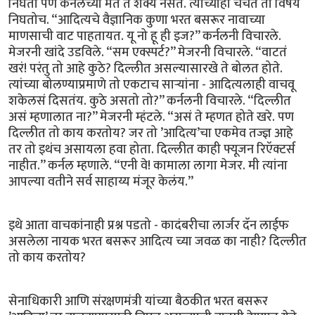
निघतो पण कर्नलच्या मते ते शक्य नसते. त्यांच्याही चर्चेत तो विषय
निघतोच. “आदित्यचे वैज्ञानिक कुणा भरत बसरूर नावाच्या
माणसाची वाट पाहतायत. यू नो हू ही इज?” कर्नलनी विचारले.
मेजरनी खांदे उडविले. “सम एक्स्पर्ट?” मेजरनी विचारले. “वाटतं
खरं! परंतु तो आहे कुठे? दिल्लीत असल्यासारखे ते बोलत होते.
त्यांच्या बोलण्याप्रमाणे तो एकटाच सार्‍यांना - आदित्यलाही वाचवू
शकेलसं दिसतंय. कुठे असतो तो?” कर्नलनी विचारले. “दिल्लीत
असं म्हणालात ना?” मेजरनी म्हंटले. “असं ते म्हणत होते खरे. पण
दिल्लीत तो काय करतोय? जर तो ’आदित्य’चा एकमेव तज्ज्ञ आहे
तर तो इथंच असायला हवा होता. दिल्लीत काही फ्यूजन रिऍक्टर्स
नाहीत.” कर्नल म्हणाले. “एनी वे! कामाला लागा मेजर. मी त्यांना
आपल्या वतीने सर्व साहाय्य मंजूर केलंय.”
इथे आता वाचकांनाही प्रश्न पडतो - कादंबरीचा लार्जर दॅन लाईफ
असलेला नायक भरत बसरूर आदित्य च्या जवळ का नाही? दिल्लीत
तो काय करतोय?
सेनाधिकारी आणि संरक्षणमंत्री यांच्या बैठकीत भरत बसरूर