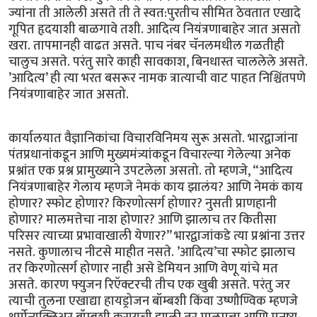
ज्यांना ती आलेली असते ती ते स्वत:पुरतीच सीमित ठेवतात एखादे
गूपित हृदयाशी बाळगावे तशी. आदित्य नियंत्रणाबाहेर जात असतो
खरा. तापमानही वाढत असते. पाच नंबर चॅनलमधील गळतीही
चालुच असते. परंतु सारे काही सावकाश, बिनधास्त चाललेले असते.
’आदित्य’ ही त्या भरत बसरूर नामक त्रात्याची वाट पाहत निश्चिंतपणे
नियंत्रणाबाहेर जात असतो.
कार्यालयात वैज्ञानिकांचा विचारविनिमय सुरू असतो. भारद्वाजांना
पंतप्रधानांकडून आणि मुख्यमंत्र्यांकडून विचारल्या गेलेल्या अनेक
प्रश्नांत एक प्रश्न प्रामुख्याने उपटलेला असतो. तो म्हणजे, “आदित्य
नियंत्रणाबाहेर गेलाय म्हणजे नेमकं काय झालंय? आणि नेमकं काय
होणार? स्फोट होणार? किरणोत्सर्ग होणार? नुसती प्राणहानी
होणार? मालमत्तेचा नाश होणार? आणि झालाच तर कितीसा
परिसर त्याच्या प्रभावाखाली येणार?” भारद्वाजांकडे त्या प्रश्नांना उत्तर
नसते. कुणालाच नीटसे माहीत नसते. ’आदित्य’चा स्फोट झालाच
तर किरणोत्सर्ग होणार नाही असे डेमियन आणि वेणू यांचे मत
असते. कारण फ्युजन रिऍक्टरची तीच एक खुबी असते. परंतु जर
त्याची तुलना एखाद्या हायड्रोजन बॉम्बशी किंवा उष्णौण्विक म्हणजे