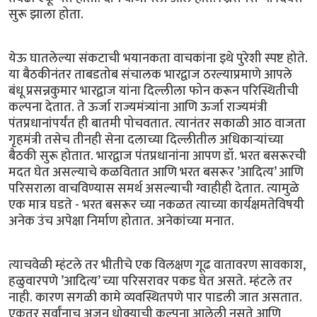
सुरू झाला होता.
येऊ घातलेल्या संकटाची भयानकता वाचकांना इथे पुरेशी स्पष्ट होते.
या बैठकीनंतर ताबडतोब संचालक भारद्वाज ठरल्याप्रमाणे आपले
बंधू प्रसन्नकुमार भारद्वाज यांना दिल्लीला फोन करून परिस्थितीची
कल्पना देतात. ते ऊर्जा राज्यमंत्र्यांना आणि ऊर्जा राज्यमंत्री
पंतप्रधानांपर्यंत ही बातमी पोचवतात. त्यानंतर सकाळी आठ वाजता
गृहमंत्री तसेच तीनही सेना दलाच्या दिल्लीतील अधिकार्‍यांच्या
बैठकी सुरू होतात. भारद्वाज पंतप्रधानांना आपण डॉ. भरत बसरूरची
मदत घेत असल्याचे कळवितात आणि भरत बसरूर ’आदित्य’ आणि
परिसराला वाचविण्यास समर्थ असल्याची ग्वाहीही देतात. त्यामुळे
एक मात्र घडते - भरत बसरूर च्या नकळत त्याच्या कार्यक्षमतेविषयी
अनेक उंच अपेक्षा निर्माण होतात. अनेकांच्या मनात.
त्याचवेळी म्हंटले तर भीतीचे एक विलक्षण गूढ वातावरण सावकाश,
हळुवारपणे ’आदित्य’ च्या परिसरावर पकड घेत असते. म्हंटले तर
नाही. कारण सगळी कामे व्यवस्थितपणे पार पाडली जात असतात.
एकतर सर्वांनाच अजुन धोक्याची कल्पना आलेली नसते आणि