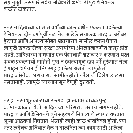
सहानुभूती असणारे सर्वच अधिकारी कर्मचारी पुढे डेमियनला
वाळीत टाकतात.
नंतर आदित्यच्या या सात वर्षांच्या कालावधीत एकट्या पडलेल्या
डेमियनला दोन वर्षांपूर्वी नव्यानेच आलेले संचालक भारद्वाज बरोबर
हेरतात आणि आपल्यासोबत भ्रष्टाचारात सामील करून घेतात.
त्यामुळे खबरदारीच्या सुरक्षा उपायांच्या अंमलबजावणीत कसूर होत
राहते. आदित्यच्या बांधणीत एक पैशाचाही भ्रष्टाचार न करणारा भरत
केवळ प्रकल्पाची माहिती गुप्त न ठेवल्यामुळे दहा वर्षे तुरूंगात गेला
हे पाहून डेमियन ही निगरगट्ट झालेला असतो त्यामुळे तो
भारद्वाजांसोबत भ्रष्टाचारात सामील होतो - पैशांची विशेष लालसा
नसतानाही. त्यामुळे त्याच्यापासून वेणूही दुरावतो.
तर हा असा भूतकाळाचा उलगडा झाल्यावर वाचक पुन्हा
वर्तमानकाळात येतो. आदित्यच्या परिसरात भरतचे आगमन होते.
भारद्वाज आणि डेमियनचे जुने सहकारी मित्र त्याचे स्वागत करतात.
जुन्या आठवणी निघतात. भरतही काही काळ भावविवश होतो. पण
नंतर लगेचच अजिबात वेळ न घालविता ज्या कामासाठी आलेला