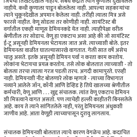
जिभेचा तिखटदेखील नाहीय. सबंध केंद्रात त्याने कुणाला दुखावलेले
नाहीये. कधी कुणाला पाडून बोललेला नाही. आपल्या सहकार्‍यांचा
त्याने चुकूनदेखील अपमान केलेला नाही. तरीही त्याला मित्र असे
फारसे नाहीत. वेणू सोडला तर कोणीही नाही. सायंटिस्ट बी
वर्गातील एकही माणूस डेमियनकडे येत नाही. त्याहीपेक्षा वरील
श्रेणीतील तर सोडाच. वेणू हा एकटाच असा आहे की जो सायंटिस्ट
ई-टू असूनही डेमियनला भेटायला जात असे. त्याच्याशी बोले. इतर
डेमियनला वाळीत घातल्यासारखे वागतात. गेली सात वर्षे असेच
चालु असते. इतके असूनही डेमियन पर्वा न करता काम करतोय.
लोकांना भेटायचा प्रयत्न करतोय. तसे लोक बोलतात त्याच्याशी - तो
बोलला तरच! त्याला गरज पडली तरच. अगदी कामापुरते. एरव्ही
नाही. डेमियनशी नीट बोलणारे लोक म्हणजे - त्याच्या विभागात
नव्याने आलेले जॉन, कॉनी आणि डेव्हिड हे तिघे खालच्या श्रेणीतील
कर्मचारी, वेणू आणि . . . खुद्द संचालक. त्यांत वेणू एकटाच डेमियन
शी मित्रत्वाने वागत असतो. पण त्याचेही हल्ली काहीतरी बिनसलेले
आहे. काय ते त्याने सांगितलेले नाही, परंतु डेमियनला अंधुकशी
जाणीव आहे. आता वेणूही त्याच्यापासून दुरावु लागलाय.
संचालक डेमियनशी बोलतात त्याचे कारण वेगळेच आहे. कदाचित