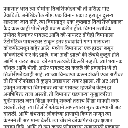
प्रवासात भरत त्या दोघांना तिजोरीफोड्याची ती प्रसिद्ध गोष्ट
ऐकवितो. अमेरिकेतील गोष्ट. एक विमान एका शहरातून दुसर्‍या
शहराला जात होते. त्या विमानातून एका कुख्यात तिजोरीफोड्याला
कैद करू काही पोलीसही प्रवास करीत होते. विमान ठराविक
उंचीवर गेल्यावर पायलट आणि को-पायलट दोघेही विमानाला
ऍटोमॅटिक पायलटवर टाकून इतर प्रवाशांशी गप्पा मारायला
कॉकपीटमधून बाहेर आले. मध्येच विमानाला एक हादरा बसून
कॉकपीटचे दार बंद झाले. मजा अशी झाली की लॅचचे कुलूप होते
आणि पायलट अथवा को-पायलटकडे किल्ली नव्हती. घ्या! भयानक
गोंधळ आणि भीती. अखेर पायलट ला कळले की प्रवाशांमध्ये तो
तिजोरीफोड्याही आहे. त्याच्या विनवण्या करून शेवटी एका अटीवर
तो तिजोरीफोड्या ते कुलूप उघडायला तयार झाला. ती अट अशी :
हवेतून जाणार्‍या विमानावर त्याचा पायलट म्हणजेच कॅप्टन हा
अनभिषिक्त राजा असतो. तो विमानात घडणार्‍या गुन्ह्याकरिता
गुन्हेगाराला जसा शिक्षा फर्मावू शकतो तसाच शिक्षा माफही करू
शकतो. तेव्हा त्या तिजोरीफोड्याने आपल्याला मुक्त करण्याची अट
घातली. आणि शंभरावर लोकांच्या प्राणाची किंमत म्हणून त्या
कॅप्टनने ती अट मान्य केली. त्या चोराने कॉकपिटचे दार क्षणात
उघडून दिले, आणि तो ज्या कुलूप फोडायच्या गुन्ह्यासाठी पकडला