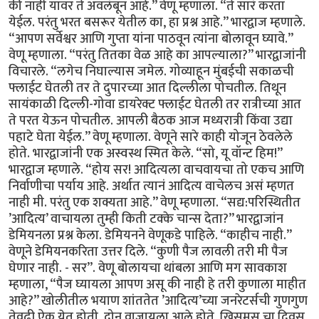
की नाही यावर ते अवलंबून आहे.” वेणू म्हणाला. “ते सारं करता
येईल. परंतु भरत बसरूर येतील का, हा प्रश्न आहे.” भारद्वाज म्हणाले.
“आपण सर्वेश्वर आणि गुप्ता यांना पाठवून त्यांना बोलावून घ्यावे.”
वेणू म्हणाला. “परंतु तितका वेळ आहे का आपल्याला?” भारद्वाजांनी
विचारले. “लगेच निघाल्यास जमेल. गोव्याहून मुंबईची सकाळची
फ्लाईट घेतली तर ते दुपारच्या आत दिल्लीला पोचतील. तिथून
सायंकाळी दिल्ली-गोवा डायरेक्ट फ्लाईट घेतली तर रात्रीच्या आत
ते परत येऊन पोचतील. आपली बैठक आज मध्यरात्री किंवा उद्या
पहाटे घेता येईल.” वेणू म्हणाला. वेणूने सारे काही योजून ठेवलेले
होते. भारद्वाजांनी एक अस्वस्थ स्मित केले. “सो, यू वॉन्ट हिम!”
भारद्वाज म्हणाले. “होय सर! आदित्यला वाचवायचा तो एकच आणि
निर्वाणीचा पर्याय आहे. अर्थात त्यानं आदित्य वाचेलच असं म्हणत
नाही मी. परंतु एक शक्यता आहे.” वेणू म्हणाला. “सद्य:परिस्थितीत
’आदित्य’ वाचायला तुम्ही किती टक्के चान्स देता?” भारद्वाजांन
डेमियनला प्रश्न केला. डेमियनने वेणूकडे पाहिले. “काहीच नाही.”
वेणूने डेमियनकरिता उत्तर दिले. “कुणी पैज लावली तरी मी पैज
घेणार नाही. - सर”. वेणू बोलायचा थांबला आणि मग सावकाश
म्हणाला, “पैज घ्यायला आपण असू की नाही हे तरी कुणाला माहीत
आहे?” खोलीतील भयाण शांततेत ’आदित्य’च्या जनरेटर्सची गुणगुण
तेवढी ऐकू येत होती. दोन वाजायला आले होते. ख्रिसमस चा दिवस