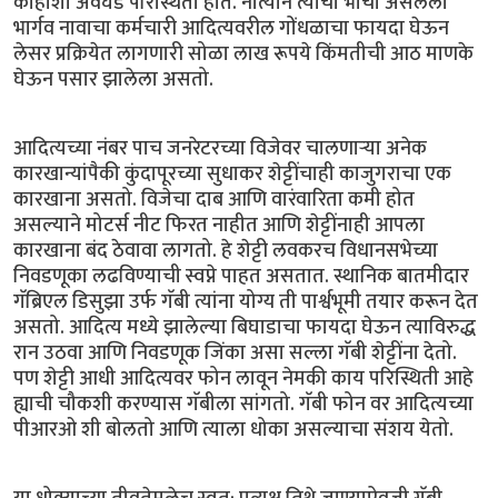
काहीशी अवघड परिस्थिती होते. नात्याने त्यांचा भाचा असलेला
भार्गव नावाचा कर्मचारी आदित्यवरील गोंधळाचा फायदा घेऊन
लेसर प्रक्रियेत लागणारी सोळा लाख रूपये किंमतीची आठ माणके
घेऊन पसार झालेला असतो.
आदित्यच्या नंबर पाच जनरेटरच्या विजेवर चालणार्‍या अनेक
कारखान्यांपैकी कुंदापूरच्या सुधाकर शेट्टींचाही काजुगराचा एक
कारखाना असतो. विजेचा दाब आणि वारंवारिता कमी होत
असल्याने मोटर्स नीट फिरत नाहीत आणि शेट्टींनाही आपला
कारखाना बंद ठेवावा लागतो. हे शेट्टी लवकरच विधानसभेच्या
निवडणूका लढविण्याची स्वप्ने पाहत असतात. स्थानिक बातमीदार
गॅब्रिएल डिसुझा उर्फ गॅबी त्यांना योग्य ती पार्श्वभूमी तयार करून देत
असतो. आदित्य मध्ये झालेल्या बिघाडाचा फायदा घेऊन त्याविरुद्ध
रान उठवा आणि निवडणूक जिंका असा सल्ला गॅबी शेट्टींना देतो.
पण शेट्टी आधी आदित्यवर फोन लावून नेमकी काय परिस्थिती आहे
ह्याची चौकशी करण्यास गॅबीला सांगतो. गॅबी फोन वर आदित्यच्या
पीआरओ शी बोलतो आणि त्याला धोका असल्याचा संशय येतो.