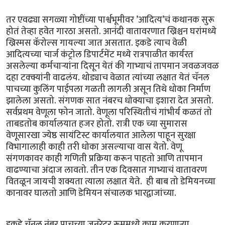
तर एवढ्या सगळ्या गोष्टींच्या पार्श्वभूमीवर ’आदित्य’चं कथानक सुरू
होतं तेव्हा हवेत गारठा असतो. आनंदी वातावरणात ख्रिश्चन घरांमध्ये
ख्रिस्मस कॅरोल्स गायल्या जात असतात. इकडे त्याच वेळी
आदित्यच्या चार्ज कंट्रोल डिपार्टमेंट मध्ये रात्रपाळीत कार्यरत
असलेल्या कर्मचार्‍यांना दिसून येतं की गाभ्याचं तापमान जवळजवळ
दहा टक्क्यांनी वाढलंय. थोड्याच वेळात त्यांच्या लक्षात येतं चॅनल
पाचच्या कुलिंग पाईपला गळती लागली असून तिथे धोका निर्माण
झालेला असतो. संगणक सात नंबरच धोक्याचा इशारा देत असतो.
सर्वप्रथम वेणूला फोन जातो. वेणूला परिस्थितीचं गांभीर्य कळतं तो
ताबडतोब कार्यालयात हजर होतो. रात्री एक च्या सुमारास
वेणूसारखा ज्येष्ठ सायंटिस्ट कार्यालयात आलेला पाहून सुरक्षा
विभागालाही काही तरी धोका असल्याचा वास येतो. वेणू
संगणकावर काही गणिती प्रक्रिया करून पाहतो आणि तापमान
वाढण्याचा अंदाज लावतो. तीन एक दिवसात गाभ्याचं वातावरण
वितळून जायची शक्यता त्याला लक्षात येते. ही बाब तो डेमियनच्या
कानावर घालतो आणि डेमियन संचालक भारद्वाजांच्या.
इकडे चॅनल नंबर पाचच्या जनरेटर रूममध्ये काम करणार्‍या