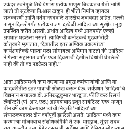
एकंदर रचनेमुळे तिथे येणारा प्रत्येक माणूस बिचकतच येतो आणि
जातो तो सुटकेचा नि:श्वास टाकून. ही भीती निर्माण व्हायला
राजकारणी आणि वर्तमानपत्रवाले सारखेच जबाबदार आहेत. गल्ली
पासून दिल्लीपर्यंत प्रत्येकच जण दरवेळी आदित्य च्या सुरक्षेचा मुद्दा
उपस्थित करीत असतो. अर्थात आदित्य मध्ये आजपर्यंत एकही
अपघात घडलेला नसतो. त्याविषयी कर्नाटकचे मुख्यमंत्रीही
कौतुकाने म्हणतात, “देशातील इतर अण्विक प्रकल्पांच्या
कार्यक्षमतेकडे पाहता मला सांगायला अभिमान वाटतो की ’आदित्य’
ने गेल्या सहासात वर्षांत एका दिवसाची देखील विश्रांती घेतलेली
नाही की तो बंद पडलेला नाही.”
आता आदित्यमध्ये काम करणार्‍या प्रमुख कर्मचार्‍यांची आणि या
कादंबरीतील इतर पात्रांची ओळख करून घेऊ. सर्वप्रथम ’आदित्य’ चे
विद्यमान संचालक डॉ. अनिरुद्धकुमार भारद्वाज. फीजिकल रिसर्च
लॅबोरेटरी (पी. आर. एल.) अहमदाबाद इथून सायंटिस्ट ’एफ’ म्हणून
तीन वर्षे काम केल्यावर त्यांची नियुक्ती ’आदित्य’ च्या
संचालकपदावर दोन वर्षांपूर्वी झालेली असते. ’आदित्य’ मध्ये काम
करणार्‍या मोजक्याच संशोधकांपैकी ते एक. भारद्वाज, सुंदर राघव
राव, कुलदीप तन्ना, मेहेर दस्तूरजी, सर्वेश्वर आणि डेमियन सोडल्यास