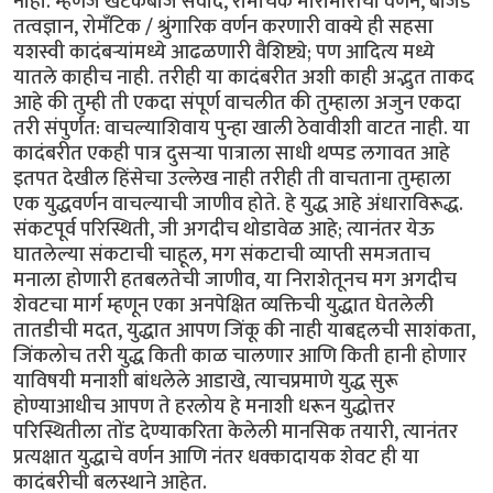
नाही. म्हणजे खटकेबाज संवाद, रोमांचक मारामारीची वर्णने, बोजड
तत्वज्ञान, रोमॅंटिक / श्रुंगारिक वर्णन करणारी वाक्ये ही सहसा
यशस्वी कादंबर्‍यांमध्ये आढळणारी वैशिष्ट्ये; पण आदित्य मध्ये
यातले काहीच नाही. तरीही या कादंबरीत अशी काही अद्भुत ताकद
आहे की तुम्ही ती एकदा संपूर्ण वाचलीत की तुम्हाला अजुन एकदा
तरी संपुर्णत: वाचल्याशिवाय पुन्हा खाली ठेवावीशी वाटत नाही. या
कादंबरीत एकही पात्र दुसर्‍या पात्राला साधी थप्पड लगावत आहे
इतपत देखील हिंसेचा उल्लेख नाही तरीही ती वाचताना तुम्हाला
एक युद्धवर्णन वाचल्याची जाणीव होते. हे युद्ध आहे अंधाराविरूद्ध.
संकटपूर्व परिस्थिती, जी अगदीच थोडावेळ आहे; त्यानंतर येऊ
घातलेल्या संकटाची चाहूल, मग संकटाची व्याप्ती समजताच
मनाला होणारी हतबलतेची जाणीव, या निराशेतूनच मग अगदीच
शेवटचा मार्ग म्हणून एका अनपेक्षित व्यक्तिची युद्धात घेतलेली
तातडीची मदत, युद्धात आपण जिंकू की नाही याबद्दलची साशंकता,
जिंकलोच तरी युद्ध किती काळ चालणार आणि किती हानी होणार
याविषयी मनाशी बांधलेले आडाखे, त्याचप्रमाणे युद्ध सुरू
होण्याआधीच आपण ते हरलोय हे मनाशी धरून युद्धोत्तर
परिस्थितीला तोंड देण्याकरिता केलेली मानसिक तयारी, त्यानंतर
प्रत्यक्षात युद्धाचे वर्णन आणि नंतर धक्कादायक शेवट ही या
कादंबरीची बलस्थाने आहेत.