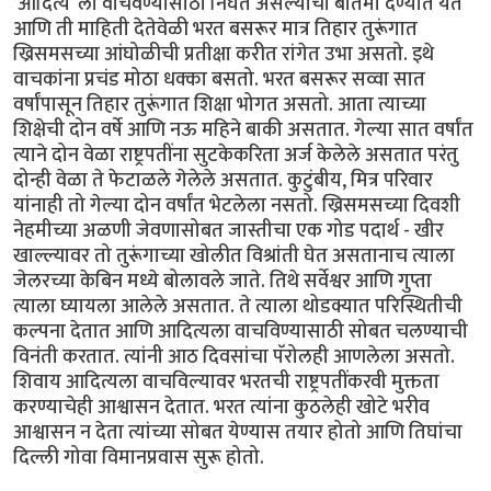
’आदित्य’ ला वाचवण्यासाठी निघत असल्याची बातमी देण्यात येते
आणि ती माहिती देतेवेळी भरत बसरूर मात्र तिहार तुरूंगात
ख्रिसमसच्या आंघोळीची प्रतीक्षा करीत रांगेत उभा असतो. इथे
वाचकांना प्रचंड मोठा धक्का बसतो. भरत बसरूर सव्वा सात
वर्षांपासून तिहार तुरूंगात शिक्षा भोगत असतो. आता त्याच्या
शिक्षेची दोन वर्षे आणि नऊ महिने बाकी असतात. गेल्या सात वर्षांत
त्याने दोन वेळा राष्ट्रपतींना सुटकेकरिता अर्ज केलेले असतात परंतु
दोन्ही वेळा ते फेटाळले गेलेले असतात. कुटुंबीय, मित्र परिवार
यांनाही तो गेल्या दोन वर्षांत भेटलेला नसतो. ख्रिसमसच्या दिवशी
नेहमीच्या अळणी जेवणासोबत जास्तीचा एक गोड पदार्थ - खीर
खाल्ल्यावर तो तुरूंगाच्या खोलीत विश्रांती घेत असतानाच त्याला
जेलरच्या केबिन मध्ये बोलावले जाते. तिथे सर्वेश्वर आणि गुप्ता
त्याला घ्यायला आलेले असतात. ते त्याला थोडक्यात परिस्थितीची
कल्पना देतात आणि आदित्यला वाचविण्यासाठी सोबत चलण्याची
विनंती करतात. त्यांनी आठ दिवसांचा पॅरोलही आणलेला असतो.
शिवाय आदित्यला वाचविल्यावर भरतची राष्ट्रपतींकरवी मुक्तता
करण्याचेही आश्वासन देतात. भरत त्यांना कुठलेही खोटे भरीव
आश्वासन न देता त्यांच्या सोबत येण्यास तयार होतो आणि तिघांचा
दिल्ली गोवा विमानप्रवास सुरू होतो.