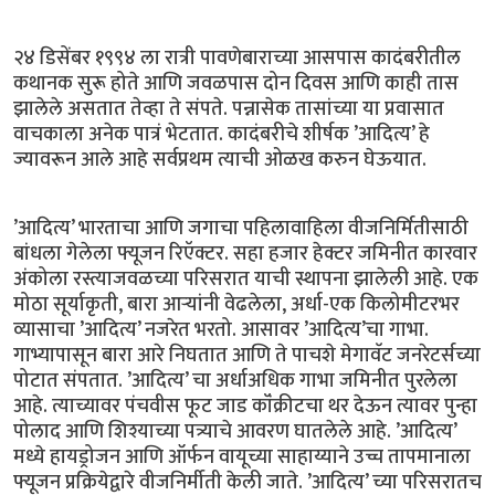
२४ डिसेंबर १९९४ ला रात्री पावणेबाराच्या आसपास कादंबरीतील
कथानक सुरू होते आणि जवळपास दोन दिवस आणि काही तास
झालेले असतात तेव्हा ते संपते. पन्नासेक तासांच्या या प्रवासात
वाचकाला अनेक पात्रं भेटतात. कादंबरीचे शीर्षक ’आदित्य’ हे
ज्यावरून आले आहे सर्वप्रथम त्याची ओळख करुन घेऊयात.
’आदित्य’ भारताचा आणि जगाचा पहिलावाहिला वीजनिर्मितीसाठी
बांधला गेलेला फ्यूजन रिऍक्टर. सहा हजार हेक्टर जमिनीत कारवार
अंकोला रस्त्याजवळच्या परिसरात याची स्थापना झालेली आहे. एक
मोठा सूर्याकृती, बारा आर्‍यांनी वेढलेला, अर्धा-एक किलोमीटरभर
व्यासाचा ’आदित्य’ नजरेत भरतो. आसावर ’आदित्य’चा गाभा.
गाभ्यापासून बारा आरे निघतात आणि ते पाचशे मेगावॅट जनरेटर्सच्या
पोटात संपतात. ’आदित्य’ चा अर्धाअधिक गाभा जमिनीत पुरलेला
आहे. त्याच्यावर पंचवीस फूट जाड कॉंक्रीटचा थर देऊन त्यावर पुन्हा
पोलाद आणि शिश्याच्या पत्र्याचे आवरण घातलेले आहे. ’आदित्य’
मध्ये हायड्रोजन आणि ऑर्फन वायूच्या साहाय्याने उच्च तापमानाला
फ्यूजन प्रक्रियेद्वारे वीजनिर्मीती केली जाते. ’आदित्य’ च्या परिसरातच