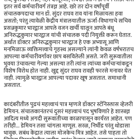
इतर सर्व कर्मचारीवर्ग तंत्रज्ञ आहे. खरे तर दोन वर्षांपूर्वी
संचालकपदाचा मान डॉ. सुंदर राघव राव यांना मिळायला हवा
असतो; परंतु त्यावेळी केंद्रीय मंत्रालयातील ऊर्जा-विभागाचे सचिव
प्रसन्नकुमार भारद्वाज आपले वजन खर्ची घालून आपले बंधू
अनिरुद्धकुमार भारद्वाज यांची संचालक पदी नियुक्ती करून घेतात.
अर्थात डॉक्टर अनिरुद्धकुमार भारद्वाज हे एक अभ्यासू आणि
मनमिळाऊ व्यक्तिमत्त्वाचे गृहस्थ असल्याने त्यांनी केवळ वर्षभरातच
आपल्या कर्मचारीवर्गावर छाप बसविलेली असते. जरी सुरूवातीला
भुवया उंचावल्या गेल्या असल्या तरी त्यांना त्यांच्या कर्मचार्‍यांकडून
विशेष विरोध होत नाही. खुद्द सुंदर राघव रावही फारसे मनावर घेत
नाही. त्यामुळे भारद्वाज आपल्या पदावर खूष असतात. समाधानी
असतात.
कादंबरीतील पुढचं महत्त्वाचं पात्र म्हणजे डॉक्टर स्टॅनिस्लास व्हेलरी
डेमियन. संचालकानंतरचं दुसरं महत्त्वाचं पद भुषविणारे हे शास्त्रज्ञ
आदित्य मध्ये अगदी सुरूवातीच्या काळापासून कार्यरत आहेत. पण
तरीही... डेमियन तसा चांगला माणूस. सरळ, निर्भीड परंतु थोडासा
भावुक. सबंध केंद्रात त्याला मोजकेच मित्र आहेत. तसे पाहता तो