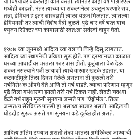
या विषयावर बर्कलेतही काम करतो. त्यानंतर काही वर्षे पीआरएल
मध्येही काढतो. नंतर त्याच्या या संकल्पनेला उचलून धरणारे राव,
तन्ना, डेमियन हे इतर शास्त्रज्ञही त्याला येऊन मिळतात. त्यातल्या
डेमियनशी तर त्याची विशेष मैत्री जुळते. पुढे चार वर्षे भरत याच
फ्युजन रिऍक्टर च्या कामासाठी स्वत:ला सर्वस्वी वाहून घेतो.
१९७७ च्या जूनमध्ये आदित्य च्या यशाची चिन्हे दिसू लागतात.
आदित्य च्या स्थापनेची प्रक्रिया सुरू होते. पण दरम्यानच्या काळात
घरच्या आघाडीवर भरतला फार त्रास होतो. कुटुंबाला वेळ देऊ
शकत नसल्याने पत्नी छायाशी त्याचे वारंवार खटके उडतात. या
कटकटींमुळे तिला दिवस गेलेले असताना ती कुठली तरी
गर्भनिरोधक औषधे घेते आणि तो गर्भ पाडते. ज्याचा परिणाम म्हणून
पुढे तिला गर्भधारणा झाली तरी गर्भ टिकत नाही. शेवटी चवथ्या
वेळी गर्भ राहून मुलगी सुनयना जन्मते पण “ऍब्नॉर्मल”. तिला
जन्मत:च सेरेब्रियल पाल्सी हा असाध्य आजार असतो. आदित्यची
घोडदौड सुरूच असते पण सुनयना कडे दुर्लक्ष होत असते.
आदित्य अंतिम टप्प्यात असतो तेव्हा भरतला अमेरिकेला जाण्याची