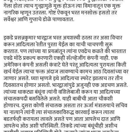
गेला होता त्याच गुन्ह्यामुळे मुक्त होऊन त्या विमानातून एक मुक्त
नागरिक म्हणून उतरला. गोष्ट ऐकवून भरत मनसोक्त हसतो तर
सर्वेश्वर आणि गुप्ताचे डोळे पाणावतात.
इकडे प्रसन्नकुमार भारद्वाज भरत अयशस्वी ठरला तर असा विचार
करून आदित्यला रेतीत पुरता येईल का याची चाचपणी सुरू
करतात. पण त्यांच्या या प्रयत्नांतून त्यांना एवढेच कळते की भारतात
एवढे मोठे प्रकल्प करणारी एकही सॅल्व्हेजींग कंपनी नाही. एक
अमेरिकन कंपनी असली कंत्राटे घेते परंतू आदित्यला पुरायला किती
खर्च येईल त्याचा फक्त अंदाज लावण्याचे कामच आठ दिवसांच्या वर
जाणार असते. घ्या! म्हणजे इथे आदित्यचा स्फोट झालाच तर तीन
दिवसातच होणार असतो. भारद्वाजांपुढे अजुनही एक अडचण असते.
त्यांच्या धाकट्या बंधूंना त्यांनी वशिलेबाजी करून या आदित्यच्या
संचालकपदी बसविलेले असते. याही बाबीची आता चौकशी
होणारच. दुसरा कोणी संचालक असता तर ऊर्जा मंत्रालयाचे सचिव
या नात्याने त्यांनी त्या संचालकाविरुद्ध कारवाई करून त्याला
बडतर्फही करायला लावले असते पण आता आपलेच दात आणि
आपलेच ओठ अशी परिस्थिती. तिकडे त्यांच्या बंधूंचीही अशीच