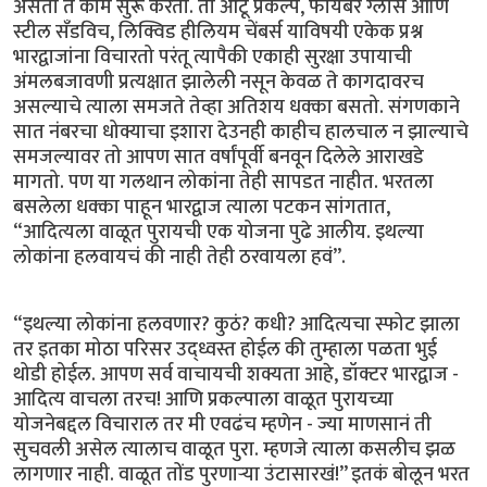
असतो ते काम सुरू करतो. तो ओटू प्रकल्प, फायबर ग्लास आणि
स्टील सॅंडविच, लिक्विड हीलियम चेंबर्स याविषयी एकेक प्रश्न
भारद्वाजांना विचारतो परंतू त्यापैकी एकाही सुरक्षा उपायाची
अंमलबजावणी प्रत्यक्षात झालेली नसून केवळ ते कागदावरच
असल्याचे त्याला समजते तेव्हा अतिशय धक्का बसतो. संगणकाने
सात नंबरचा धोक्याचा इशारा देउनही काहीच हालचाल न झाल्याचे
समजल्यावर तो आपण सात वर्षांपूर्वी बनवून दिलेले आराखडे
मागतो. पण या गलथान लोकांना तेही सापडत नाहीत. भरतला
बसलेला धक्का पाहून भारद्वाज त्याला पटकन सांगतात,
“आदित्यला वाळूत पुरायची एक योजना पुढे आलीय. इथल्या
लोकांना हलवायचं की नाही तेही ठरवायला हवं”.
“इथल्या लोकांना हलवणार? कुठं? कधी? आदित्यचा स्फोट झाला
तर इतका मोठा परिसर उद्ध्वस्त होईल की तुम्हाला पळता भुई
थोडी होईल. आपण सर्व वाचायची शक्यता आहे, डॉक्टर भारद्वाज -
आदित्य वाचला तरच! आणि प्रकल्पाला वाळूत पुरायच्या
योजनेबद्दल विचाराल तर मी एवढंच म्हणेन - ज्या माणसानं ती
सुचवली असेल त्यालाच वाळूत पुरा. म्हणजे त्याला कसलीच झळ
लागणार नाही. वाळूत तोंड पुरणार्‍या उंटासारखं!” इतकं बोलून भरत