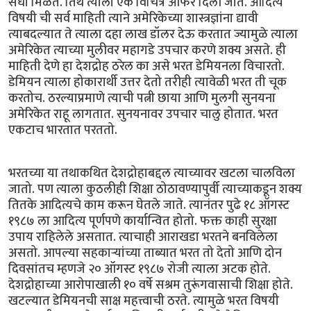
संधी मिळते. तिथे त्याला एक विचित्र ऑफर दिली जाते. आदित्य
विषयी ची सर्व माहिती त्याने अमेरिकेच्या शास्त्रज्ञांना द्यावी
त्याबदल्यात ते त्याला दहा लाख डॉलर देऊ करतात ज्यामुळे त्याला
अमेरिकेत त्याच्या मुलीवर महागडे उपचार करणे शक्य असते. ही
माहिती देणे हा देशद्रोह ठरेल का असे भरत डेमियनला विचारतो.
डेमियन त्याला होकारार्थी उत्तर देतो तरीही त्यावेळी भरत ती चूक
करतोच. ठरल्याप्रमाणे त्याची पत्नी छाया आणि मुलगी सुनयना
अमेरिकेत राहू लागतात. सुनयनावर उपचार चालु होतात. भरत
एकटाच भारतात परततो.
भरतच्या या तथाकथित देशद्रोहाबद्दल त्याच्यावर खटला चालविला
जातो. पण त्याला कुठलीही शिक्षा ठोठावण्यापुर्वी त्याच्याकडून शक्य
तितके आदित्यचे काम करून घेतले जाते. त्यानंतर पुढे १८ ऑगस्ट
१९८७ ला आदित्य पूर्णपणे कार्यान्वित होतो. फक्त काही सुरक्षा
उपाय राहिलेले असतात. त्याचाही आराखडा भरतने बनविलेला
असतो. आपल्या सहकार्‍यांच्या ताब्यात भरत तो देतो आणि दोन
दिवसांतच म्हणजे २० ऑगस्ट १९८७ रोजी त्याला अटक होते.
देशद्रोहाच्या आरोपाखाली १० वर्षे सश्रम तुरूंगवासाची शिक्षा होते.
खटल्यात डेमियनची साक्ष महत्त्वाची ठरते. त्यामुळे भरत विषयी