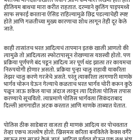
भरतच्या मार्गदर्शनाखाली जवान आणि कर्मचारी जखमी होत होत
हीलियम बाथचा मारा करीत राहतात. दरम्याने कुलिंग पाइपमध्ये
साफ सफाई करताना ऍसिड राहिल्यामुळे छिद्र पडल्याचेही स्पष्ट
होते आणि गळतीच्या मुख्य कारणाचा शोध लागून तेही दूर केले
जाते.
काही तासांतच भरत आदित्यचं तापमान इतकं खाली आणतो की
त्यामुळे तो आदित्यला स्फोटापासून रोखण्यास यशस्वी होतो. पण
प्रक्रिया पूर्णपणे बंद पडून आदित्य जर पूर्ण थंड झाला तर कायमचा
निरुपयोगी होणार असतो. प्रक्रिया पुन्हा चालु राहावी याकरिता
लेझर चालु करणे गरजेचे असते. परंतु त्याकरिता लागणारी माणके
भार्गव चोरून घेऊन गेल्याचे कळताच भरत भार्गव चोरी करून कुठे
पळून जाऊ शकेल याचा अंदाज लावून त्या दिशेला पोलिस तपास
करण्याचे सूचवितो. त्याप्रमाणे पोलिस भार्गवला सिकंदराबाद
दिल्ली आगगाडीत अटक करतात आणि माणके ताब्यात घेतात.
पोलिस ठीक साडेबारा वाजता ही माणकं आदित्य वर पोचवतात
तेव्हा एकच जल्लोष होतो. ख्रिसमस करिता बनविलेले केक्स वगैरे
खाऊन यश साजरं केलं जातं. आदित्य पूर्ववत होऊन एक लक्ष अंश