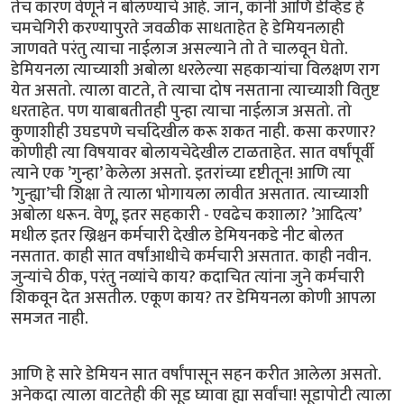
तेच कारण वेणूने न बोलण्याचे आहे. जॉन, कॉनी आणि डेव्हिड हे
चमचेगिरी करण्यापुरते जवळीक साधताहेत हे डेमियनलाही
जाणवते परंतु त्याचा नाईलाज असल्याने तो ते चालवून घेतो.
डेमियनला त्याच्याशी अबोला धरलेल्या सहकार्‍यांचा विलक्षण राग
येत असतो. त्याला वाटते, ते त्याचा दोष नसताना त्याच्याशी वितुष्ट
धरताहेत. पण याबाबतीतही पुन्हा त्याचा नाईलाज असतो. तो
कुणाशीही उघडपणे चर्चादेखील करू शकत नाही. कसा करणार?
कोणीही त्या विषयावर बोलायचेदेखील टाळताहेत. सात वर्षांपूर्वी
त्याने एक ’गुन्हा’ केलेला असतो. इतरांच्या दृष्टीतून! आणि त्या
’गुन्ह्या’ची शिक्षा ते त्याला भोगायला लावीत असतात. त्याच्याशी
अबोला धरून. वेणू, इतर सहकारी - एवढेच कशाला? ’आदित्य’
मधील इतर ख्रिश्चन कर्मचारी देखील डेमियनकडे नीट बोलत
नसतात. काही सात वर्षांआधीचे कर्मचारी असतात. काही नवीन.
जुन्यांचे ठीक, परंतु नव्यांचे काय? कदाचित त्यांना जुने कर्मचारी
शिकवून देत असतील. एकूण काय? तर डेमियनला कोणी आपला
समजत नाही.
आणि हे सारे डेमियन सात वर्षांपासून सहन करीत आलेला असतो.
अनेकदा त्याला वाटतेही की सूड घ्यावा ह्या सर्वांचा! सूडापोटी त्याला