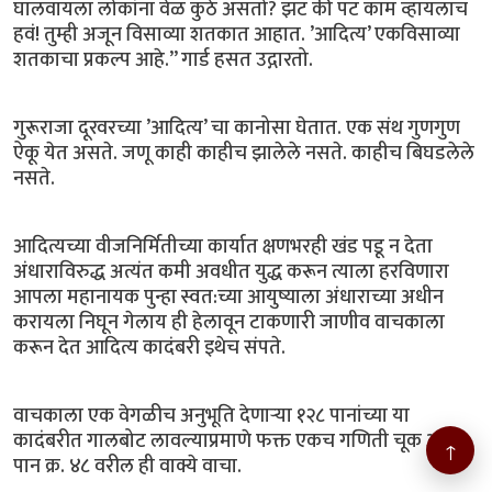
घालवायला लोकांना वेळ कुठे असतो? झट की पट काम व्हायलाच
हवं! तुम्ही अजून विसाव्या शतकात आहात. ’आदित्य’ एकविसाव्या
शतकाचा प्रकल्प आहे.” गार्ड हसत उद्गारतो.
गुरूराजा दूरवरच्या ’आदित्य’ चा कानोसा घेतात. एक संथ गुणगुण
ऐकू येत असते. जणू काही काहीच झालेले नसते. काहीच बिघडलेले
नसते.
आदित्यच्या वीजनिर्मितीच्या कार्यात क्षणभरही खंड पडू न देता
अंधाराविरुद्ध अत्यंत कमी अवधीत युद्ध करून त्याला हरविणारा
आपला महानायक पुन्हा स्वत:च्या आयुष्याला अंधाराच्या अधीन
करायला निघून गेलाय ही हेलावून टाकणारी जाणीव वाचकाला
करून देत आदित्य कादंबरी इथेच संपते.
वाचकाला एक वेगळीच अनुभूति देणार्‍या १२८ पानांच्या या
कादंबरीत गालबोट लावल्याप्रमाणे फक्त एकच गणिती चूक आहे.
↑
पान क्र. ४८ वरील ही वाक्ये वाचा.