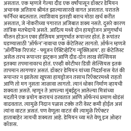
असतात. एक म्हणजे गेल्या दीड एक वर्षांपासून डॉक्टर डेमियन
अचानक अतिशय श्रीमंत झाल्यासारखे वागत असतात. घरातले
फर्निचर बदलतात. त्याशिवाय इतरही बराच मोठा खर्च करीत
असतात, जे नोकरीच्या पगारात अजिबात शक्य नसते. दुसरे कारण
तांत्रिक मतभेदाचे असते. आदित्य मध्ये दोन हायड्रोजन अणुगर्भांचं
मीलन होऊन एका हीलियम अणूगर्भात रूपान्तर होतं. हे रूपांतर
घडण्यासाठी ’ऑर्फन’ नावाचा एक कॅटेलिस्ट लागतो. ऑर्फन म्हणजे
’ऑर्गॅनिक रिएजंट - फ्यूजन ऍक्टिव्हेटिंग न्यूक्लिआय’. हा कॅटेलिस्ट
असेल तरच रूपान्तर झट्कन आणि दीड-दोन लाख सेल्सियस
इतक्या तपमानावरच होतं. एरव्ही कोटीभर डिग्री सेल्सियस इतकं
तापमान लागणार असतं. डॉक्टर डेमियन यांच्या निदर्शनास येतं की
रूपान्तर न झालेला खूपसा हायड्रोजन तसाच रिऍक्टरमध्ये राहतो
आणि तो मग नुसता जाळावा लागतो. त्यानं धोका निर्माण व्हायची
शक्यता असते. म्हणून ते आपल्या मुंबईहून आलेल्या मित्रांच्या
मदतीने एक प्रयोग करायचं ठरवतात आणि ऑर्फनचं प्रमाण थोडंसं
वाढवतात. त्यामुळे निदान पन्नास टक्के तरी वेस्ट कमी होईल असं
त्यांना वाटत असतं. पण वेणूला वाटतं की त्यामुळे रिऍक्टर
हाताबाहेर जायची शक्यता आहे. डेमियन च्या मते वेणू इज ओव्हर
कॉशस.