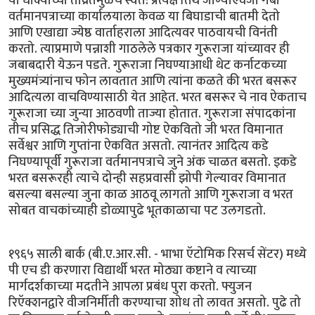
या धोक्याच्या तीव्रतेमुळेच स्वत: प्रत्यक्ष तिथे जाण्याऐवजी गॅबी
वर्तमानपत्राच्या कार्यालयाला केवळ या बिघाडाची बातमी देतो
आणि एखाद्या ज्येष्ठ वार्ताहराला आदित्यवर पाठवायची विनंती
करतो. त्याप्रमाणे पन्नाशी गाठलेले पत्रकार गुरूराजा यांच्यावर ही
जबाबदारी येऊन पडते. गुरूराजा निघण्याआधी थेट कर्नाटकच्या
मुख्यमंत्र्यांनाच फोन लावतात आणि त्यांना कळते की भरत बसरूर
आदित्यला वाचविण्यासाठी येत आहेत. भरत बसरूर चे नाव ऐकताच
गुरूराजा च्या जुन्या आठवणी ताज्या होतात. गुरूराजा संपादकांना
तीच प्रसिद्ध तिजोरीफोड्याची गोष्ट ऐकवितो जी भरत विमानात
सर्वेश्वर आणि गुप्तांना ऐकवित असतो. त्यानंतर आदित्य कडे
निघण्यापूर्वी गुरूराजा वर्तमानपत्राचे जुने अंक चाळत बसतो. इकडे
भरत बसरूरही त्याचे दोन्ही सहप्रवासी झोपी गेल्यावर विमानात
बसल्या बसल्या जुना काळ आठवू लागतो आणि गुरूराजा व भरत
सोबत वाचकांच्याही डोळ्यापुढे भूतकाळाचा पट उलगडतो.
१९६५ साली बार्क (बी.ए.आर.सी. - भाभा ऍटोमिक रिसर्च सेंटर) मध्ये
पी एच डी करणारा विद्यार्थी भरत मोठ्या कष्टाने व त्याच्या
मार्गदर्शकाच्या मदतीने आपला प्रबंध पुरा करतो. फ्युजन
रिऍक्शनद्वारे वीजनिर्मीती करण्याचा शोध तो लावत असतो. पुढे तो