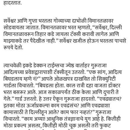
हादरतात.
सर्वेश्वर आणि गुप्ता भरतला गोव्याच्या दाभोळी विमानतळावर
सोडवायला जातात. विमानतळावर भरत म्हणतो, “सर्वेश्वर, दिल्ली
विमानतळावरून तिहार कडे जायला टॅक्सी करावी लागेल आणि
माझ्याकडे तर पैदेखील नाही.” सर्वेश्वर खजील होऊन भरतला पाचशे
रूपये देतो.
त्याचवेळी इकडे डेक्कन टाईम्सचा ज्येष्ठ वार्ताहर गुरूराजा
आदित्यच्या प्रवेशद्वारापाशी टॅक्सीतून उतरतो. “एक सांग, आदित्य
बिघडलाय म्हणे नं?” आपले ओळखपत्र दाखवित तो सिक्युरिटी
गार्डला विचारतो. “बिघडला होता. काल रात्री दहा वाजता डॉक्टर
भरत बसरूर आले. आज सकाळपर्यंत ठीक केला आणि दुपारी ते
गेले.” गार्ड उत्तरतो. हे उत्तर ऐकून गुरूराजा हादरतो. “एवढ्यातच?
इतका मोठा ऊर्जाप्रकल्प! काम एवढंसंच? आणि एवढ्याशा
कामासाठी ते दिल्लीहून आले? काम फार नव्हतं?” गुरूराजा
विचारतो. “काम अय्या! आधुनिक तंत्रज्ञानाचे युग आहे हे. कितीही
मोठा प्रकल्प असला, कितीही मोठी चूक असली तरी फुकट