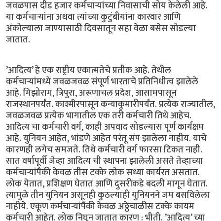
जवळपास दीड हजार कर्मचार्‍यांच्या निवासाची सोय केलेली आहे.
या कर्मचार्‍यांना अथवा त्यांच्या कुटुंबीयांना कारवार आणि
अंकोल्याला जाण्यासाठी दिवसातून सहा वेळा बसेस सोडल्या
जातात.
’आदित्य’ हे एक राष्ट्रीय एकात्मतेचे प्रतीक आहे. तेथील
कर्मचार्‍यांमध्ये जवळजवळ संपूर्ण भारताचे प्रतिनिधीत्व झालेले
आहे. मिझोराम, त्रिपुरा, अरूणाचल प्रदेश, आसामपासून
राजस्थानपर्यंत. काश्मीरपासून कन्याकुमारीपर्यंत. प्रत्येक राज्यातील,
जवळजवळ प्रत्येक भागातील एक तरी कर्मचारी तिथे आहेच.
आदित्य चा कर्मचारी वर्ग, काही अपवाद सोडल्यास पूर्ण कार्यक्षम
आहे. युनियन आहेत, भांडणे आहेत परंतू संप झालेला नाहीय. याचे
कारणही लगेच समजते. तिथे कर्मचारी वर्ग फारसा टिकत नाही.
सात वर्षापूर्वी जेव्हा आदित्य ची स्थापना झालेली असते तेव्हाच्या
कर्मचार्‍यांपैकी केवळ तीस टक्के लोक सध्या कार्यरत असतात.
लोक येतात, प्रशिक्षण घेतात आणि दुसरीकडे बदली मागून घेतात.
त्यामुळे तीन युनियन असूनही कुठल्याही युनियनने जम बसविलेला
नाहीये. एकूण कर्मचार्‍यांपैकी केवळ अठ्ठेचाळीस टक्के कायम
कर्मचारी आहेत. लोक निघून जातात कारण : भीती. ’आदित्य’ च्या