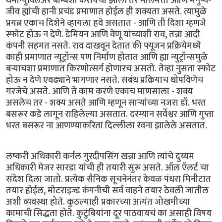
थर्मोन्युक्लिअर बॉम्बशी करायची झाली तर मालमत्ता आणि मनुष्य-
जीव ह्यांची हानी प्रचंड प्रमाणात होईल ही शक्यता असते. त्यामुळे
प्रयत्न एकाच दिशेने व्हायला हवे असतात - आणि ती दिशा म्हणजे
स्फोट होऊ न देणे. डेमियन आणि वेणू यांच्याशी राव, तन्ना आदी
कंपनी सहमत नसते. राव दाखवून देतात की फ्यूजन प्रक्रियेमध्ये
काही प्रमाणात न्यूट्रॉन्स पण निर्माण होतात आणि ह्या न्युट्रॉन्समुळे
बर्‍याचशा प्रमाणात किरणोत्सर्ग होणारच असतो. तेव्हा नुसता स्फोट
होऊ न देणे एवढ्याने भागणार नसते. सबंध प्रक्रियाच थोपविणेच
गरजेचे असते. आणि ते काम करणे एकाच माणसाला - शक्य
असलेच तर - शक्य असते आणि म्हणून सार्‍यांच्या नजरा डॉ. भरत
बसरूर कडे लागून राहिलेल्या असतात. दरम्यान सर्वेश्वर आणि गुप्ता
भरत बसरूर ना आणण्याकरिता दिल्लीला रवना झालेले असतात.
लष्करी अधिकारी कर्नल गुरदीपसिंग खन्ना आणि त्यांचे दुय्यम
अधिकारी मेजर सारडा यांची ही तयारी सुरू असते. ऑल ऍलर्ट चा
संदेश दिला जातो. प्रत्येक सैनिक सूचनेनंतर केवळ पंधरा मिनीटात
तयार होईल, मोटराइज्ड कंपनीची सर्व वाहने तयार ठेवली जातील
अशी व्यवस्था होते. कुठल्याही प्रकारच्या अत्यंत जोखमीच्या
कामाची सिद्धता होते. कुटुंबियांना दूर पाठवायचं का असाही विषय