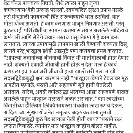
थेट चॅनल पाचवरच निघतो. तिथे त्याला पाहून जुन्या
कर्मचार्‍यांमध्येही उत्साह पसरतो. स्वयंचलित सुरक्षा उपाय नसले
तरी मॅन्युअली फायबरची भिंत सरकवण्याचे भरत ठरवितो. यात
मोठा धोका असतो. हे काम करणारा भाजून निघणार असतो. परंतू
कुठल्याही परिस्थितीचा सामना करण्यास तयार असलेले आदित्यचे
कर्मचारी आणि सेनेचे जवान भरतच्या सूचनेप्रमाणे हे काम करू
लागतात. त्याच्या उपायामुळे तापमान खाली येण्याची शक्यता दिसू
लागते परंतू भारद्वाज इथेही आडमुठे पणा करायचा प्रयत्न करतात.
“आपल्या जवानांच्या जीवनाची किंमत मी मातीमोलाची होऊ देणार
नाही. शक्यतो एकाही जीवाची हानी होऊ न देता मला हे कार्य
करायला हवं. एका जरी जीवाची हत्या झाली तरी मला माझी
सद्सद्विवेकबुद्धी क्षमा करणार नाही.” भारद्वाज त्वेषाने टेबलावर मूठ
आपटीत म्हणाले. भरतने अति सहजपणे सूत्रे हाती घेतलेली
असतात. सारेच, अगदी कर्नलसुद्धा भरतच्या आज्ञा सहजपणे पाळत
असलेले पाहून भारद्वाज मत्सराने जळत असतात. “दहा लाखांच्या
किंमतीच्या हीलियम लिक्विफायरला पंचवीस लाख रूपये देऊन,
आदित्य च्या सुरक्षा योजनेत अमूलाग्र बदल करताना तुमची
सद्सद्विवेकबुद्धी कुठं पेंड खायला गेली होती काय?” भरतने रुक्ष
स्वरात विचारले. त्यानंतर मात्र भारद्वाज काहीच बोलत नाहीत.