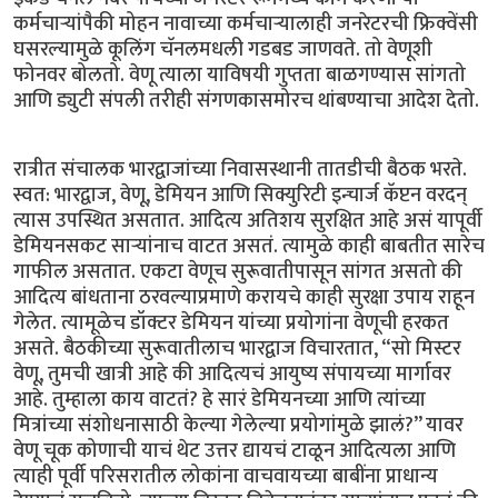
कर्मचार्‍यांपैकी मोहन नावाच्या कर्मचार्‍यालाही जनरेटरची फ्रिक्वेंसी
घसरल्यामुळे कूलिंग चॅनलमधली गडबड जाणवते. तो वेणूशी
फोनवर बोलतो. वेणू त्याला याविषयी गुप्तता बाळगण्यास सांगतो
आणि ड्युटी संपली तरीही संगणकासमोरच थांबण्याचा आदेश देतो.
रात्रीत संचालक भारद्वाजांच्या निवासस्थानी तातडीची बैठक भरते.
स्वत: भारद्वाज, वेणू, डेमियन आणि सिक्युरिटी इन्चार्ज कॅप्टन वरदन्
त्यास उपस्थित असतात. आदित्य अतिशय सुरक्षित आहे असं यापूर्वी
डेमियनसकट सार्‍यांनाच वाटत असतं. त्यामुळे काही बाबतीत सारेच
गाफील असतात. एकटा वेणूच सुरूवातीपासून सांगत असतो की
आदित्य बांधताना ठरवल्याप्रमाणे करायचे काही सुरक्षा उपाय राहून
गेलेत. त्यामूळेच डॉक्टर डेमियन यांच्या प्रयोगांना वेणूची हरकत
असते. बैठकीच्या सुरूवातीलाच भारद्वाज विचारतात, “सो मिस्टर
वेणू, तुमची खात्री आहे की आदित्यचं आयुष्य संपायच्या मार्गावर
आहे. तुम्हाला काय वाटतं? हे सारं डेमियनच्या आणि त्यांच्या
मित्रांच्या संशोधनासाठी केल्या गेलेल्या प्रयोगांमुळे झालं?” यावर
वेणू चूक कोणाची याचं थेट उत्तर द्यायचं टाळून आदित्यला आणि
त्याही पूर्वी परिसरातील लोकांना वाचवायच्या बाबींना प्राधान्य