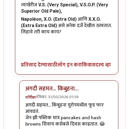
त्याखेरीज
V.S. (Very Special),
V.S.O.P. (Very
Superior Old Pale),
आणि
Napoléon,
X.O. (Extra Old)
X.X.O.
असे अनेक दर्जे देखील ठरवतात.
(Extra Extra Old)
लिहावे तरी काय काय?
प्रतिसाद देण्यासाठी
लॉग इन करा
किंवा
सदस्य व्हा
अगदी सहमत... किंबुहना…
रविवार, 31/05/2026 01:59
पर्णिका
In reply to
असंख्य प्रकारचे क्रेप्स…
by
शेखरमोघे
अगदी सहमत... किंबुहना युरोपमधील फूड फार
आवडतं.
जेन झी पब्लिक मात्र pancakes and hash
browns शिवाय कसेबसे दिवस काढतात. 😂