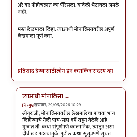
अरे वा! पोहोचलात का पॅरिसला. यावेळी भेटायला जमले
नाही.
मस्त लेखमाला लिहा. त्याआधी मोनालिसावरील अपूर्ण
लेखमाला पूर्ण करा.
प्रतिसाद देण्यासाठी
लॉग इन करा
किंवा
सदस्य व्हा
त्याआधी मोनालिसा ....
शुक्रवार, 29/05/2026 10:29
चित्रगुप्त
In reply to
अरे वा! पोहोचलात का पॅरिसला…
by
श्रीगुरुजी
श्रीगुरुजी, मोनालिसावरील लेखमालेचा पाचवा भाग
लिहीण्याचे गेली पाच-सहा वर्षे राहून गेलेले आहे.
मुळात ती कथा संपूर्णपणे काल्पनिक, त्यातून असा
दीर्घ खंड पडल्यामुळे पुढील कथा सुसुत्रपणे सुचत