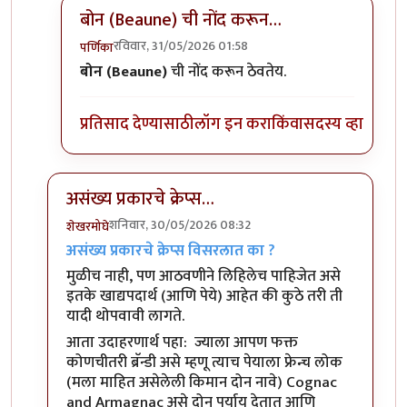
बोन (Beaune) ची नोंद करून…
रविवार, 31/05/2026 01:58
पर्णिका
In reply to
हो. मी बोन (Beaune) या…
by
श्रीगुरुजी
बोन (Beaune)
ची नोंद करून ठेवतेय
.
प्रतिसाद देण्यासाठी
लॉग इन करा
किंवा
सदस्य व्हा
असंख्य प्रकारचे क्रेप्स…
शनिवार, 30/05/2026 08:32
शेखरमोघे
In reply to
किमान काही आगळ्या वेगळ्या…
by
पर्णिका
असंख्य प्रकारचे क्रेप्स विसरलात का ?
मुळीच नाही, पण आठवणीने लिहिलेच पाहिजेत असे
इतके खाद्यपदार्थ (आणि पेये) आहेत की कुठे तरी ती
यादी थोपवावी लागते.
आता उदाहरणार्थ पहा: ज्याला आपण फक्त
कोणचीतरी ब्रॅन्डी असे म्हणू त्याच पेयाला फ्रेन्च लोक
(मला माहित असेलेली किमान दोन नावे) Cognac
and Armagnac असे दोन पर्याय देतात आणि