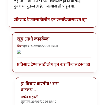
लहानशा उद्यानात "The Thinker" हा विचारमग्न
पुरूषाचा पुतळा आहे. जमल्यास तो पाहून या.
प्रतिसाद देण्यासाठी
लॉग इन करा
किंवा
सदस्य व्हा
खूप आधी काढलेला
शुक्रवार, 29/05/2026 15:28
निपा
In reply to
लुव संग्रहालयास भेट देणार…
by
श्रीगुरुजी
प्रतिसाद देण्यासाठी
लॉग इन करा
किंवा
सदस्य व्हा
हा विचार करतोय? अस
वाटतय…
अमरेंद्र बाहुबली
शुक्रवार, 29/05/2026 15:49