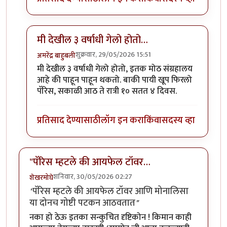
मी देखील ३ वर्षाधी गेलो होतो…
शुक्रवार, 29/05/2026 15:51
अमरेंद्र बाहुबली
In reply to
लूव (लूव्र ?) चा वार्षिक पास घेतला आहे
by
चित्रगु
मी देखील ३ वर्षाधी गेलो होतो, इतक मोठ संग्रहालय
आहे की पाहून पाहून थकतो. बाकी पायी खूप फिरलो
पॅरिस, सकाळी आठ ते रात्री १० सतत ४ दिवस.
प्रतिसाद देण्यासाठी
लॉग इन करा
किंवा
सदस्य व्हा
"पॅरिस म्हटले की आयफेल टॉवर…
शनिवार, 30/05/2026 02:27
शेखरमोघे
पॅरिस म्हटले की आयफेल टॉवर आणि मोनालिसा
"
या दोनच गोष्टी पटकन आठवतात
"
नका हो ठेऊ इतका सन्कुचित दृष्टिकोन ! किमान काही