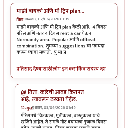
माझी बायको अणि मी ट्रिप plan…
मंगळवार, 02/06/2026 01:39
तिता
माझी बायको अणि मी ट्रिप plan केली आहे. 4 दिवस
पॅरिस अणि नंतर 4 दिवस rent a car घेऊन
Normandy area. Popular आणि offbeat
combination. तुमच्या suggestions चा फायदा
करून घ्यावा म्हणतो. पु भा प्र
प्रतिसाद देण्यासाठी
लॉग इन करा
किंवा
सदस्य व्हा
@ तिता: कलेची आवड कितपत
आहे, त्यावरून ठरवता येईल.
बुधवार, 03/06/2026 01:49
चित्रगुप्त
In reply to
माझी बायको अणि मी ट्रिप plan…
by
तिता
पॅरिसमधे चित्रकला, मूर्तीकला, वास्तुकला यांचे
खजिने आहेत. ते सगळे नीट बघायला पुष्कळ दिवस