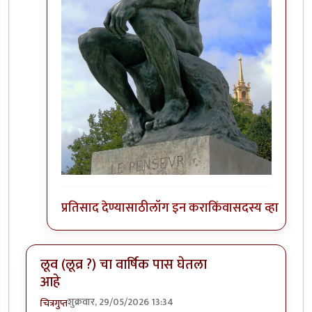
प्रतिसाद देण्यासाठी
लॉग इन करा
किंवा
सदस्य व्हा
लूव (लूव्र ?) चा वार्षिक पास घेतला
आहे
शुक्रवार, 29/05/2026 13:34
चित्रगुप्त