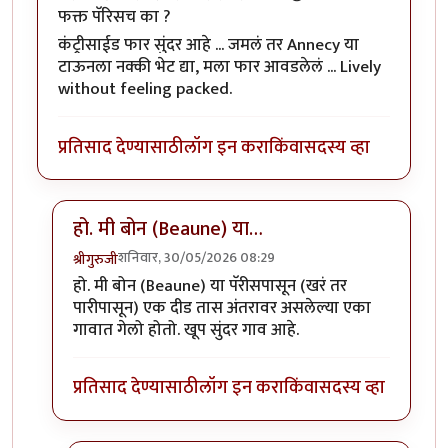
फक्त पॅरिसच का ?
कंट्रीसाईड फार सुंदर आहे ... जमलं तर Annecy या
टाऊनला नक्की भेट द्या, मला फार आवडलेलं ... Lively
without feeling packed.
प्रतिसाद देण्यासाठी
लॉग इन करा
किंवा
सदस्य व्हा
हो. मी बोन (Beaune) या…
शनिवार, 30/05/2026 08:29
श्रीगुरुजी
In reply to
किमान काही आगळ्या वेगळ्या…
by
पर्णिका
हो. मी बोन (Beaune) या पॅरीसपासून (खरं तर
पारीपासून) एक दीड तास अंतरावर असलेल्या एका
गावात गेलो होतो. खूप सुंदर गाव आहे.
प्रतिसाद देण्यासाठी
लॉग इन करा
किंवा
सदस्य व्हा