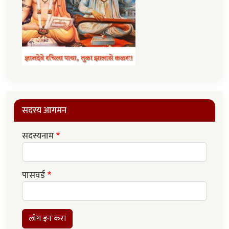
सदस्य आगमन
सदस्यनाम
पासवर्ड
लॉग इन करा