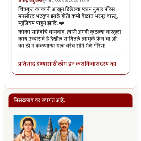
बुधवार, 03/06/2026 11:49
अमरेंद्र बाहुबली
चित्रगुप्त काकांनी आखून दिलेल्या प्लान नुसार पॅरिस
मनसोक्त भटकून झाले होते! कमी वेळात भरपूर वास्तू,
म्यूजियम पाहून झाले. ❤️
काका साहेबांचे धन्यवाद. त्यांनी अगदी कुठल्या वास्तूला
काय उच्चारावे हे देखील सांगितले त्यामुळे फ्रेंच चा ओ
का ठो न कळणाऱ्या मला बरेच सोपे गेले पॅरिस!
प्रतिसाद देण्यासाठी
लॉग इन करा
किंवा
सदस्य व्हा
मिसळपाव वर स्वागत आहे.