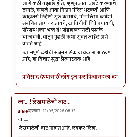
जाणे कठीण झाले होते, म्हणून आता उलटे करण्याचे
ठरवले, म्हणजे आता निदान पॅरिस भटकंती आणि
काहीतरी लिहीणे सुरु करायचे, मोनालिसा कथेशी
संबंधित जागांवर जायचे, दा विंचीची चित्रे बघायची,
पॅरिसमधल्या भव्य ग्रंथसंग्रहालयातली पुस्तके
चाळायची, यातून पुढली कथा सुचत जाईल असे
वाटते आहे.
त्या अपूर्ण कथेची अजून रसिक वाचकांना आठवण
आहे, हा विचार सुद्धा प्रेरणादयक आहे.
प्रतिसाद देण्यासाठी
लॉग इन करा
किंवा
सदस्य व्हा
व्वा....! लेखमालेची वाट…
शुक्रवार, 29/05/2026 08:33
प्रचेतस
व्वा....!
लेखमालेची वाट पाहात आहे. लवकर लिहा.