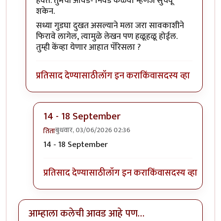
हवेत. तुमची आवड- निवड कळवा म्हणजे सुचवू
शकेन.
सध्या गुडघा दुखत असल्याने मला जरा सावकाशीने
फिरावे लागेल, त्यामुळे लेखन पण हळूहळू होईल.
तुम्ही केंव्हा येणार आहात पॅरिसला ?
प्रतिसाद देण्यासाठी
लॉग इन करा
किंवा
सदस्य व्हा
14 - 18 September
बुधवार, 03/06/2026 02:36
तिता
In reply to
@ तिता: कलेची आवड कितपत आहे, त्यावरून
14 - 18 September
प्रतिसाद देण्यासाठी
लॉग इन करा
किंवा
सदस्य व्हा
आम्हाला कलेची आवड आहे पण…