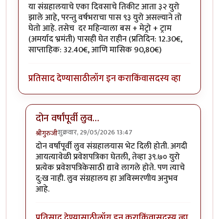
या संग्रहालयाचे एका दिवसाचे तिकीट आता ३२ युरो
झाले आहे, परन्तु वर्षभराचा पास ९३ युरो असल्याने तो
घेतो आहे. तसेच दर महिन्याला बस + मेट्रो + ट्राम
(अमर्याद भ्रमंती) पासही घेत राहीन (प्रतिदिन: 12.30€,
साप्ताहिक: 32.40€, आणि मासिक 90,80€)
प्रतिसाद देण्यासाठी
लॉग इन करा
किंवा
सदस्य व्हा
दोन वर्षांपूर्वी लुव…
शुक्रवार, 29/05/2026 13:47
श्रीगुरुजी
In reply to
लूव (लूव्र ?) चा वार्षिक पास घेतला आहे
by
चित्रगु
दोन वर्षांपूर्वी लुव संग्रहालयास भेट दिली होती. अगदी
आयत्यावेळी प्रवेशपत्रिका घेतली, तेव्हा ३९.७० युरो
प्रत्येक प्रवेशपत्रिकेसाठी द्यावे लागले होते. पण त्याचे
दु:ख नाही. लुव संग्रहालय हा अविस्मरणीय अनुभव
आहे.
प्रतिसाद देण्यासाठी
लॉग इन करा
किंवा
सदस्य व्हा