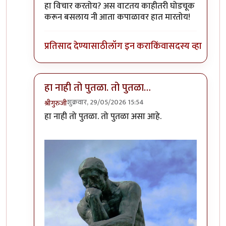
In reply to
खूप आधी काढलेला
by
निपा
हा विचार करतोय? अस वाटतय काहीतरी घोडचूक
करून बसलाय नी आता कपाळावर हात मारतोय!
प्रतिसाद देण्यासाठी
लॉग इन करा
किंवा
सदस्य व्हा
हा नाही तो पुतळा. तो पुतळा…
शुक्रवार, 29/05/2026 15:54
श्रीगुरुजी
In reply to
खूप आधी काढलेला
by
निपा
हा नाही तो पुतळा. तो पुतळा असा आहे.