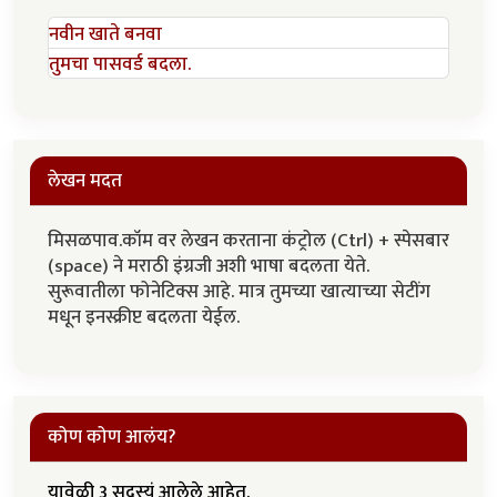
नवीन खाते बनवा
तुमचा पासवर्ड बदला.
लेखन मदत
मिसळपाव.कॉम वर लेखन करताना कंट्रोल (Ctrl) + स्पेसबार
(space) ने मराठी इंग्रजी अशी भाषा बदलता येते.
सुरूवातीला फोनेटिक्स आहे. मात्र तुमच्या खात्याच्या सेटींग
मधून इनस्क्रीप्ट बदलता येईल.
कोण कोण आलंय?
यावेळी 3 सदस्यं आलेले आहेत.