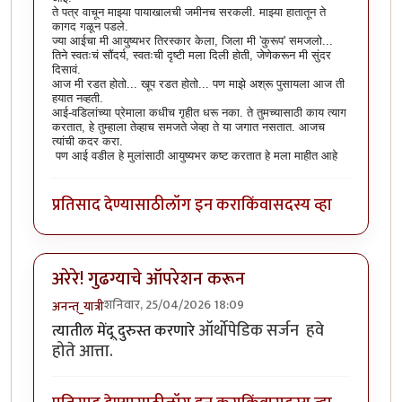
ते पत्र वाचून माझ्या पायाखालची जमीनच सरकली. माझ्या हातातून ते
कागद गळून पडले.
ज्या आईचा मी आयुष्यभर तिरस्कार केला, जिला मी 'कुरूप' समजलो...
तिने स्वतःचं सौंदर्य, स्वतःची दृष्टी मला दिली होती, जेणेकरून मी सुंदर
दिसावं.
आज मी रडत होतो... खूप रडत होतो... पण माझे अश्रू पुसायला आज ती
हयात नव्हती.
आई-वडिलांच्या प्रेमाला कधीच गृहीत धरू नका. ते तुमच्यासाठी काय त्याग
करतात, हे तुम्हाला तेव्हाच समजते जेव्हा ते या जगात नसतात. आजच
त्यांची कदर करा.
पण आई वडील हे मुलांसाठी आयुष्यभर कष्ट करतात हे मला माहीत आहे
प्रतिसाद देण्यासाठी
लॉग इन करा
किंवा
सदस्य व्हा
अरेरे! गुढग्याचे ऑपरेशन करून
शनिवार, 25/04/2026 18:09
अनन्त्_यात्री
ऑर्थोपेडिक सर्जन हवे
त्यातील मेंदू दुरुस्त करणारे
होते आत्ता.