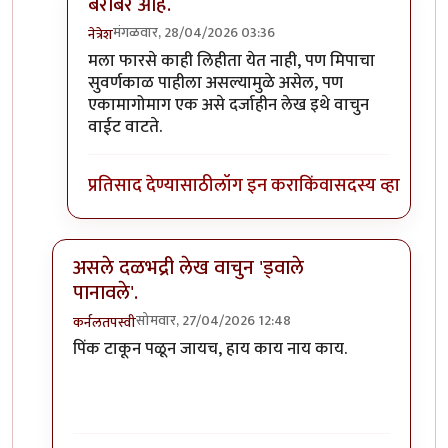
बरोबर आहे.
मंगळवार, 28/04/2026 03:36
नेत्रेश
In reply to
ते निदान लिहीत तरी आहेत…
by
विजुभाऊ
मला फारसे काही लिहीता येत नाही, पण मिपाचा
सुवर्णकाळ पाहीला असल्यामुळे असेल, पण
एकामागोमाग एक असे दर्जाहीन लेख इथे वाचुन
वाईट वाटते.
प्रतिसाद देण्यासाठी
लॉग इन करा
किंवा
सदस्य व्हा
असले दळभद्री लेख वाचुन 'ड्वाले
पानावले'.
सोमवार, 27/04/2026 12:48
कर्नलतपस्वी
In reply to
अरेरे, कुठे नेउन टाकला आहे माझा मिपा.
by
नेत्रेश
पिंक टाकून पळून जायच, हाय काय नाय काय.