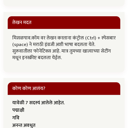
लेखन मदत
मिसळपाव.कॉम वर लेखन करताना कंट्रोल (Ctrl) + स्पेसबार
(space) ने मराठी इंग्रजी अशी भाषा बदलता येते.
सुरूवातीला फोनेटिक्स आहे. मात्र तुमच्या खात्याच्या सेटींग
मधून इनस्क्रीप्ट बदलता येईल.
कोण कोण आलंय?
यावेळी 7 सदस्यं आलेले आहेत.
पद्माक्षी
गवि
अनन्त अवधुत