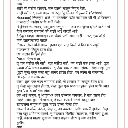
आहे."
आणि ती तशीच शांतपणे, मान खाली घालून निघून गेली.
काही वर्षांनंतर, मला माझ्या शाळेतून 'पुनर्मिलन सोहळ्याचे' (School
Reunion) निमंत्रण आले. मी बायकोला खोटं सांगितलं की मी ऑफिसच्या
कामासाठी जातोय आणि गावी गेलो.
रियुनियन संपल्यावर, उत्सुकता म्हणून मी माझ्या त्या जुन्या झोपडीकडे गेलो.
तिथे गेल्यावर समजलं की माझी आई वारली आहे.
हे ऐकून माझ्या डोळ्यातून एक थेंबही पाणी आलं नाही. उलट, एक ओझे
कमी झाल्यासारखे वाटले.
तिथल्या शेजाऱ्यांनी माझ्या हातात एक पत्र दिलं. ते तिने मरण्यापूर्वी
माझ्यासाठी लिहून ठेवलं होतं.
त्या पत्रात लिहिलं होतं:
"माझ्या प्रिय बाळा,
तू परत येशील की नाही, मला माहित नाही. पण माझी एक इच्छा आहे, तुला
एकदा डोळे भरून बघायचंय. तू जेव्हा शहरात आला होतास, तेव्हा माझी मुलं
(तुझी मुलं) बघून मला खूप आनंद झाला होता. पण त्यांना मी घाबरवलं,
त्याबद्दल मला माफ कर.
बाळा, तुला एक सत्य सांगायचं आहे, जे आजवर मी लपवून ठेवलं होतं.
तू जेव्हा खूप लहान होतास, तेव्हा तुझा एक अपघात झाला होता आणि त्यात
तुझा 'एक डोळा' गेला होता.
एक आई म्हणून, तू आयुष्यभर एका डोळ्याने जगणार, हे मला सहन होत
नव्हतं. लोक तुला चिडवतील, हे मला बघवलं नसतं. म्हणून बाळा...
डॉक्टरांना सांगून मी तुला 'माझा डोळा' दिला होता.
आज तोच डोळा घेऊन, जेव्हा तू जग बघतोस, आणि यशस्वी होतोस, तेव्हा
मला खूप अभिमान वाटतो. तू माझ्यावर कितीही चिडलास, तरी मला दुःख
नाही. कारण माझ्या मुलाच्या रूपात माझाच डोळा हे जग बघतोय.
तुझीच,
आई."