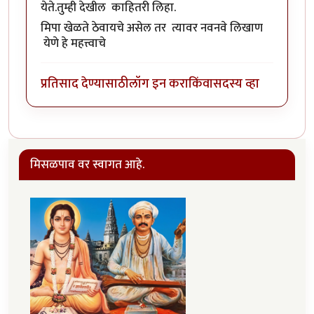
येते.तुम्ही देखील काहितरी लिहा.
मिपा खेळते ठेवायचे असेल तर त्यावर नवनवे लिखाण
येणे हे महत्त्वाचे
प्रतिसाद देण्यासाठी
लॉग इन करा
किंवा
सदस्य व्हा
मिसळपाव वर स्वागत आहे.