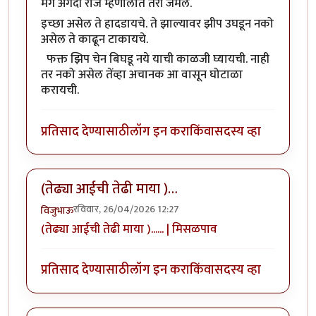
मग अगदी रोज म्हणालात तरी जमेल.
इच्छा असेल ते हादडायचे. ते झाल्यावर झीप उघडून नको
असेल ते काढून टाकायचे.
फक्त झिप चेन बिघडू नये याची काळजी घ्यायची. नाही
तर नको असेल तेंव्हा अचानक आ वासून घोटाळा
करायची.
प्रतिसाद देण्यासाठी
लॉग इन करा
किंवा
सदस्य व्हा
(तेढ्या आईची तेढी माया )…
रविवार, 26/04/2026 12:27
विजुभाऊ
(तेढ्या आईची तेढी माया )...... | मिसळपाव
प्रतिसाद देण्यासाठी
लॉग इन करा
किंवा
सदस्य व्हा