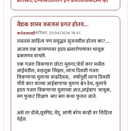
प्रतिसाद देण्यासाठी
लॉग इन करा
किंवा
सदस्य व्हा
वैद्यक शास्त्र जसजसं प्रगत होतय....
शनिवार, 25/04/2026 18:41
कर्नलतपस्वी
तसतसं साहित्य पण समृद्धव सृजनशील होतय का?.....
आजच एक कायप्पावर हृदय प्रत्यारोपणावर भावूक
ढकलपत्र वाचले.
एक गजरा विकणारा छोटा मुलगा,पोर्शे कार मधील
आईवडील, वाहतूक सिग्नल, त्याच दिवशी गजरा
विकणाऱ्या मुलाचा वाढदिवस, वर्षापूर्वी त्याच दिवशी
र्पोशे कार वाल्या आईबापाचा मुलगा ब्रेन डेथ, मुलाचे
हृदय गजरा विकणाऱ्या मुलाच्या आत,आईबाप भावूक,
मग फुकट शिक्षण ब्ला ब्ला कथा फुलत जाते.
असे तर डोळे,मूत्रपिंड, मेंदू आणी बरेच काही वर लिहिता
येईल.