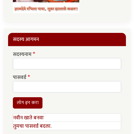
सदस्य आगमन
सदस्यनाम
पासवर्ड
लॉग इन करा
नवीन खाते बनवा
तुमचा पासवर्ड बदला.