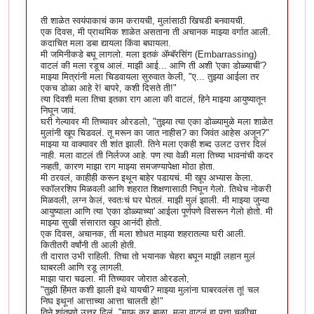
ती शाळेत स्वयंपाकाचं काम करायची, मुलांसाठी खिचडी बनवायची.
एक दिवस, मी प्राथमिक शाळेत असताना ती अचानक माझ्या वर्गात आली.
कदाचित मला डबा द्यायला किंवा बघायला.
मी जमिनीकडे बघू लागलो. मला इतकं ॲम्बॅरसिंग (Embarrassing)
वाटलं की मला रडूच आलं. माझी आई... आणि ती अशी 'एका डोळ्याची'?
माझ्या मित्रांनी मला चिडवायला सुरुवात केली, "ए... तुझ्या आईला तर
एकच डोळा आहे रे! बापरे, कशी दिसते ती!"
त्या दिवशी मला तिचा इतका राग आला की वाटलं, हिने माझ्या आयुष्यातून
निघून जावं.
घरी गेल्यावर मी तिच्यावर ओरडलो, "तुझ्या त्या एका डोळ्यामुळे मला शाळेत
मुलांनी खूप चिडवलं. तू मरून का जात नाहीस? का जिवंत आहेस अजून?"
माझ्या या वाक्यावर ती शांत झाली. तिने मला एकही शब्द उलट उत्तर दिलं
नाही. मला वाटलं ती निर्लज्ज आहे. पण त्या वेळी मला तिच्या भावनांची कदर
नव्हती, कारण माझा राग माझ्या समजण्यापेक्षा मोठा होता.
मी ठरवलं, काहीही करून इथून बाहेर पडायचं. मी खूप अभ्यास केला.
स्कॉलरशिप मिळवली आणि शहरात शिक्षणासाठी निघून गेलो. तिथेच नोकरी
मिळवली, लग्न केलं, स्वतःचं घर घेतलं. माझी मुलं झाली. मी माझ्या जुन्या
आयुष्याला आणि त्या 'एका डोळ्याच्या' आईला पूर्णपणे विसरून गेलो होतो. मी
माझ्या सुखी संसारात खूप आनंदी होतो.
एक दिवस, अचानक, ती मला शोधत माझ्या शहरातल्या घरी आली.
कितीतरी वर्षांनी ती आली होती.
ती दारात उभी राहिली. तिचा तो भयानक चेहरा बघून माझी लहान मुलं
घाबरली आणि रडू लागली.
माझा पारा चढला. मी तिच्यावर जोरात ओरडलो,
"तुझी हिंमत कशी झाली इथे यायची? माझ्या मुलांना घाबरवलंस तू! चल
निघ इथून! आत्ताच्या आत्ता चालती हो!"
तिने शांतपणे उत्तर दिलं, "माफ कर बाळा, मला वाटलं हा पत्ता चुकीचा