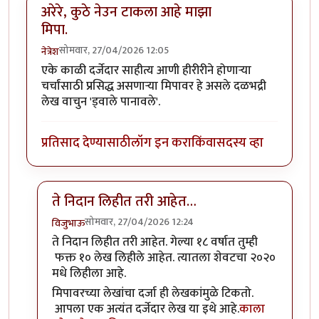
अरेरे, कुठे नेउन टाकला आहे माझा
मिपा.
सोमवार, 27/04/2026 12:05
नेत्रेश
एके काळी दर्जेदार साहीत्य आणी हीरीरीने होणाऱ्या
चर्चांसाठी प्रसिद्ध असणाऱ्या मिपावर हे असले दळभद्री
लेख वाचुन 'ड्वाले पानावले'.
प्रतिसाद देण्यासाठी
लॉग इन करा
किंवा
सदस्य व्हा
ते निदान लिहीत तरी आहेत…
सोमवार, 27/04/2026 12:24
विजुभाऊ
In reply to
अरेरे, कुठे नेउन टाकला आहे माझा मिपा.
by
नेत्रेश
ते निदान लिहीत तरी आहेत. गेल्या १८ वर्षात तुम्ही
फक्त १० लेख लिहीले आहेत. त्यातला शेवटचा २०२०
मधे लिहीला आहे.
मिपावरच्या लेखांचा दर्जा ही लेखकांमुळे टिकतो.
आपला एक अत्यंत दर्जेदार लेख या इथे आहे.
काला