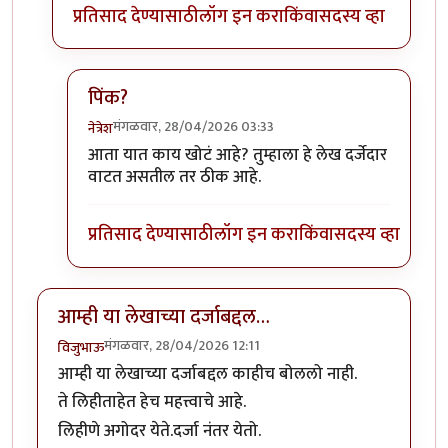
प्रतिसाद देण्यासाठी
लॉग इन करा
किंवा
सदस्य व्हा
पिंक?
मंगळवार, 28/04/2026 03:33
नेत्रेश
In reply to
असले दळभद्री लेख वाचुन 'ड्वाले पानावले'.
by
आता यात काय खोटं आहे? तुम्हाला हे लेख दर्जेदार
वाटत असतील तर ठीक आहे.
प्रतिसाद देण्यासाठी
लॉग इन करा
किंवा
सदस्य व्हा
आम्ही या लेखाच्या दर्जाबद्दल…
मंगळवार, 28/04/2026 12:11
विजुभाऊ
आम्ही या लेखाच्या दर्जाबद्दल काहीच बोललो नाही.
ते लिहीताहेत हेच महत्त्वाचे आहे.
लिहीणे अगोदर येते.दर्जा नंतर येतो.