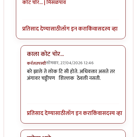
कोट चोर.... | मिसळपाव
प्रतिसाद देण्यासाठी
लॉग इन करा
किंवा
सदस्य व्हा
काला कोट चोर...
सोमवार, 27/04/2026 12:46
कर्नलतपस्वी
In reply to
ते निदान लिहीत तरी आहेत…
by
विजुभाऊ
बरे झाले ते लोक टि सी होते. अधिवक्ता असते तर
अंगावर चड्डीपण शिल्लक ठेवली नसती.
प्रतिसाद देण्यासाठी
लॉग इन करा
किंवा
सदस्य व्हा