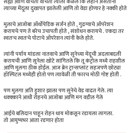
सह्या आणि वाचता वाचता त्याला कळले कि लहान असताना
त्याच्या मेंदूला दुखापत झालेली आणि तो वेडा होणार हे नक्की होते
मुलाचे आजोबा ऑर्थोपेडिक सर्जन होते , गुढग्याचे ऑपरेशन
करायचे पण ते बरेच उचापती होते , संशोधन करायचे . एकदा तर
स्वतःच स्वतःचे पोटाचे ऑपरेशन त्यांनी केले होते.
त्यांनी पर्याय मांडला नातवाचे आणि सुनेच्या मेंदूची अदलाबदली
करायची आणि सुनेला खोटे सांगितले कि तू कंट्रोल मध्ये राहशील
आणि मुलगा ठीक होईल. आज ब्रेन ट्रान्सप्लांट सहजपणे छोट्या
हॉस्पिटल मध्येही होतो पण त्यावेळी ती फारच मोठी गोष्ट होती .
पण मुलगा अति हुशार झाला पण सुनेचे वेड वाढत गेले. त्या
धक्क्काने आधी रोहनचे आजोबा आणि मग वडील गेले
आईचे बलिदान पाहून रोहन धाय मोकलून रडायला लागला.
तो आयुष्यभर आता रडणार होता