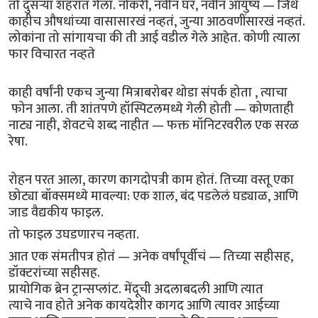
तो दुसऱ्या शहरात गेला. नोकरी, नवीन घर, नवीन आयुष्य — जिथे
काहीच औषधांच्या वासासारखं नव्हतं, जुन्या आठवणींसारखं नव्हतं.
लोकांना तो सांगायचा की ती आई वडील गेले आहेत. कोणी त्याला
फार विचारत नव्हते
काही वर्षांनी एकच जुन्या मित्राबरोबर थोडा संपर्क होता , त्याचा
फोन आला. ती शांतपणे हॉस्पिटलमध्ये गेली होती — कोणताही
नाट्य नाही, शेवटचे शब्द नाहीत — फक्त मॉनिटरवरील एक सरळ
रेषा.
रोहन परत आला, कारण कागदोपत्री काम होतं. तिच्या वस्तू एका
छोट्या बॉक्समध्ये मावल्या: एक शाल, बंद पडलेलं घड्याळ, आणि
जाड वैद्यकीय फाइल.
तो फाइल उघडणारच नव्हता.
आत एक संमतीपत्र होतं — अनेक वर्षांपूर्वीचं — तिच्या सहीसह,
डॉक्टरांच्या सहीसह.
प्रायोगिक ब्रेन ट्रान्सप्लांट. मेंदूची अदलाबदली आणि त्यात
त्याचे नाव होते अनेक कायदेशीर कागद आणि त्यावर आईच्या