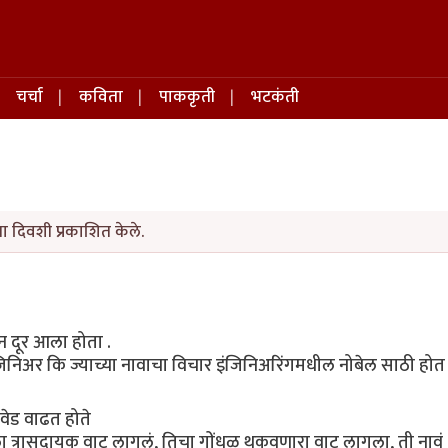
चर्चा
कविता
पाककृती
भटकंती
 दिवशी प्रकाशित केले.
 दूर आला होता .
निअर कि ज्याच्या नावाचा विचार इंजिनिअरिंगमधील नोबेल साठी होत
वेड वाढत होते
याला त्रासदायक वाटू लागलं, तिचा गोंधळ थकवणारा वाटू लागला, ती नावं