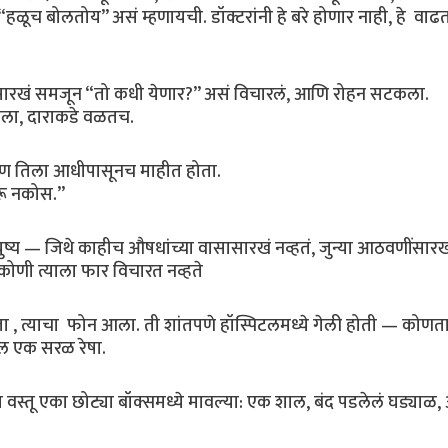
ळूच बोलतोय” असं म्हणायची. डॉक्टरांनी हे बरे होणार नाही, हे वा
िलांसारखं समजून “तो कधी येणार?” असं विचारलं, आणि रोहन सटकला.
णाला, दाराकडे वळतच.
्षण तिला आधीपासूनच माहीत होता.
रू नकोस.”
ष्य — जिथे काहीच औषधांच्या वासासारखं नव्हतं, जुन्या आठवणींसारखं 
ोणी त्याला फार विचारत नव्हते
 होता , त्याचा फोन आला. ती शांतपणे हॉस्पिटलमध्ये गेली होती — कोणत
ील एक सरळ रेषा.
 वस्तू एका छोट्या बॉक्समध्ये मावल्या: एक शाल, बंद पडलेलं घड्याळ