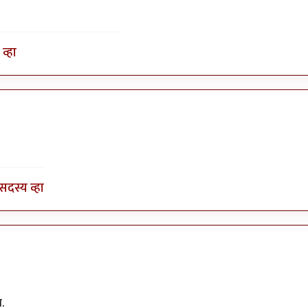
व्हा
लीय,…
by
सोत्रि
सदस्य व्हा
.