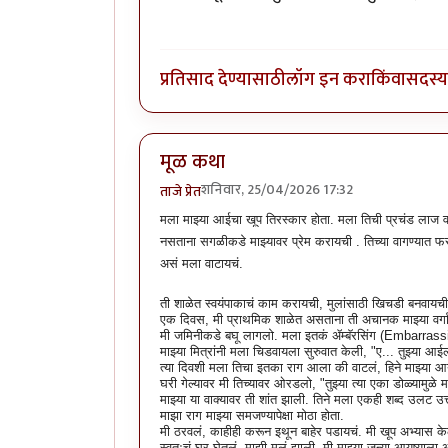
प्रतिसाद देण्यासाठी
लॉग इन करा
किंवा
सदस्य 
मूळ कथा
शनिवार, 25/04/2026 17:32
ताजे प्रेत
मला माझ्या आईचा खूप तिरस्कार होता. मला तिची प्रचंड लाज 
नसताना सगळीकडे माझ्यावर प्रेम करायची . तिच्या वागण्या
असं मला वाटायचं.
ती शाळेत स्वयंपाकाचं काम करायची, मुलांसाठी खिचडी बनवायची
एक दिवस, मी प्राथमिक शाळेत असताना ती अचानक माझ्या वर्ग
मी जमिनीकडे बघू लागलो. मला इतकं ॲम्बॅरसिंग (Embarrass
माझ्या मित्रांनी मला चिडवायला सुरुवात केली, "ए... तुझ्या आ
त्या दिवशी मला तिचा इतका राग आला की वाटलं, हिने माझ्या आयु
घरी गेल्यावर मी तिच्यावर ओरडलो, "तुझ्या त्या एका डोळ्यामु
माझ्या या वाक्यावर ती शांत झाली. तिने मला एकही शब्द उलट उत्
माझा राग माझ्या समजण्यापेक्षा मोठा होता.
मी ठरवलं, काहीही करून इथून बाहेर पडायचं. मी खूप अभ्यास 
स्वतःचं घर घेतलं. माझी मुलं झाली. मी माझ्या जुन्या आयुष्याला