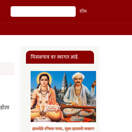
शोध
शोध
मिसळपाव वर स्वागत आहे.
 होता