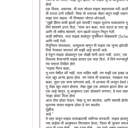
होतो.
एक दिवस, अचानक, ती मला शोधत माझ्या शहरातल्या घरी आली. क
ती दारात उभी राहिली. तिचा तो भयानक चेहरा बघून माझी लहान
माझा पारा चढला. मी तिच्यावर जोरात ओरडलो,
"तुझी हिंमत कशी झाली इथे यायची? माझ्या मुलांना घाबरवलंस तू
तिने शांतपणे उत्तर दिलं, "माफ कर बाळा, मला वाटलं हा पत्ता च
आणि ती तशीच शांतपणे, मान खाली घालून निघून गेली.
काही वर्षांनंतर, मला माझ्या शाळेतून 'पुनर्मिलन सोहळ्याचे'
आणि गावी गेलो.
रियुनियन संपल्यावर, उत्सुकता म्हणून मी माझ्या त्या जुन्या झोपड
तिथे गेल्यावर समजलं की माझी आई वारली आहे.
हे ऐकून माझ्या डोळ्यातून एक थेंबही पाणी आलं नाही. उलट, ए
तिथल्या शेजाऱ्यांनी माझ्या हातात एक पत्र दिलं. ते तिने मरण्यापूर्
त्या पत्रात लिहिलं होतं:
"माझ्या प्रिय बाळा,
तू परत येशील की नाही, मला माहित नाही. पण माझी एक इच्छा आहे
मला खूप आनंद झाला होता. पण त्यांना मी घाबरवलं, त्याबद्दल 
बाळा, तुला एक सत्य सांगायचं आहे, जे आजवर मी लपवून ठेवलं ह
तू जेव्हा खूप लहान होतास, तेव्हा तुझा एक अपघात झाला होता आण
एक आई म्हणून, तू आयुष्यभर एका डोळ्याने जगणार, हे मला सहन ह
'माझा डोळा' दिला होता.
आज तोच डोळा घेऊन, जेव्हा तू जग बघतोस, आणि यशस्वी होतोस,
मुलाच्या रूपात माझाच डोळा हे जग बघतोय.
तुझीच,
आई."
ते पत्र वाचून माझ्या पायाखालची जमीनच सरकली. माझ्या हातात
ज्या आईचा मी आयुष्यभर तिरस्कार केला, जिला मी 'कुरूप' समजलो..
आज मी रडत होतो... खूप रडत होतो... पण माझे अश्रू पुसायला