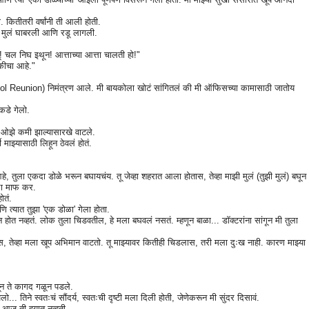
ितीतरी वर्षांनी ती आली होती.
 मुलं घाबरली आणि रडू लागली.
! चल निघ इथून! आत्ताच्या आत्ता चालती हो!"
ुकीचा आहे."
 (School Reunion) निमंत्रण आले. मी बायकोला खोटं सांगितलं की मी ऑफिसच्या कामासाठी जातोय
ीकडे गेलो.
क ओझे कमी झाल्यासारखे वाटले.
वी माझ्यासाठी लिहून ठेवलं होतं.
, तुला एकदा डोळे भरून बघायचंय. तू जेव्हा शहरात आला होतास, तेव्हा माझी मुलं (तुझी मुलं) बघून
मला माफ कर.
ोतं.
ि त्यात तुझा 'एक डोळा' गेला होता.
ोत नव्हतं. लोक तुला चिडवतील, हे मला बघवलं नसतं. म्हणून बाळा... डॉक्टरांना सांगून मी तुला
 तेव्हा मला खूप अभिमान वाटतो. तू माझ्यावर कितीही चिडलास, तरी मला दुःख नाही. कारण माझ्या
ून ते कागद गळून पडले.
. तिने स्वतःचं सौंदर्य, स्वतःची दृष्टी मला दिली होती, जेणेकरून मी सुंदर दिसावं.
 आज ती हयात नव्हती.