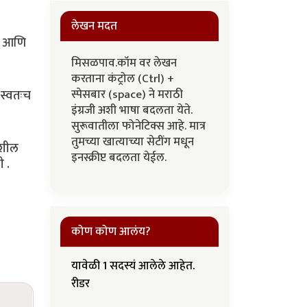
लेखन मदत
या आणि
मिसळपाव.कॉम वर लेखन
करताना कंट्रोल (Ctrl) +
स्पेसबार (space) ने मराठी
 स्वतःच
इंग्रजी अशी भाषा बदलता येते.
सुरूवातीला फोनेटिक्स आहे. मात्र
तुमच्या खात्याच्या सेटींग मधून
हशील
इनस्क्रीप्ट बदलता येईल.
ती .
कोण कोण आलंय?
यावेळी 1 सदस्यं आलेले आहेत.
रीडर