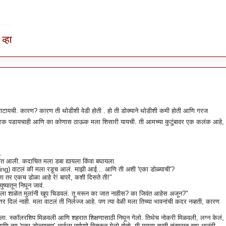
व्हा
वाटायची. कारण? कारण ती थोडीशी वेडी होती . हो ती डोक्याने थोडीशी कमी होती आणि गरज
त फरक पडायचाही आणि का कोणास ठाऊक मला शिसारी यायची. ती आमच्या कुटुंबावर एक कलंक आहे,
.
ात आली. कदाचित मला डबा द्यायला किंवा बघायला.
ing) वाटलं की मला रडूच आलं. माझी आई... आणि ती अशी 'एका डोळ्याची'?
ईला तर एकच डोळा आहे रे! बापरे, कशी दिसते ती!"
ष्यातून निघून जावं.
ळे मला शाळेत मुलांनी खूप चिडवलं. तू मरून का जात नाहीस? का जिवंत आहेस अजून?"
तर दिलं नाही. मला वाटलं ती निर्लज्ज आहे. पण त्या वेळी मला तिच्या भावनांची कदर नव्हती, कारण
केला. स्कॉलरशिप मिळवली आणि शहरात शिक्षणासाठी निघून गेलो. तिथेच नोकरी मिळवली, लग्न केलं,
 आणि त्या 'एका डोळ्याच्या' आईला पूर्णपणे विसरून गेलो होतो. मी माझ्या सुखी संसारात खूप आनंदी