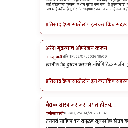
आई-वडिलांच्या प्रेमाला कधीच गृहीत धरू नका. ते तुमच्यासाठी 
पण आई वडील हे मुलांसाठी आयुष्यभर कष्ट करतात हे मला माह
प्रतिसाद देण्यासाठी
लॉग इन करा
किंवा
सदस्य 
अरेरे! गुढग्याचे ऑपरेशन करून
शनिवार, 25/04/2026 18:09
अनन्त्_यात्री
ऑर्थोपेडिक सर्जन ह
त्यातील मेंदू दुरुस्त करणारे
प्रतिसाद देण्यासाठी
लॉग इन करा
किंवा
सदस्य 
वैद्यक शास्त्र जसजसं प्रगत होतय....
शनिवार, 25/04/2026 18:41
कर्नलतपस्वी
तसतसं साहित्य पण समृद्धव सृजनशील होतय का?