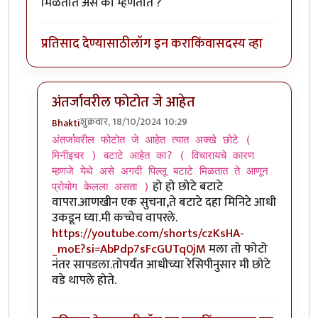
मिळतात असे का म्हणतात ?
प्रतिसाद देण्यासाठी
लॉग इन करा
किंवा
सदस्य व्हा
अंतर्जावरील फोटोत जे आहेत
शुक्रवार, 18/10/2024 10:29
Bhakti
In reply to
भक्तीजी तुम्ही FOOD FATAFAT
by
चौकस२१२
अंतर्जावरील फोटोत जे आहेत त्यात अक्खे छोटे (
मिनीइचर ) बटाटे आहेत का? ( विचारायचे कारण
म्हणजे येथे असे अगदी पिल्लू बटाटे मिळतात ते आणून
हो हो छोटे बटाटे
प्रोयोग केलला असता )
वापरा.आणखीन एक सुचना,ते बटाटे दहा मिनिटे आधी
उकडून घ्या.मी कच्चेच वापरले.
https://youtube.com/shorts/czKsHA-
_moE?si=AbPdp7sFcGUTq0jM
मला तो फोटो
नंतर सापडला.तोपर्यंत आधीच्या रेसिपीनुसार मी छोटे
वडे थापले होते.