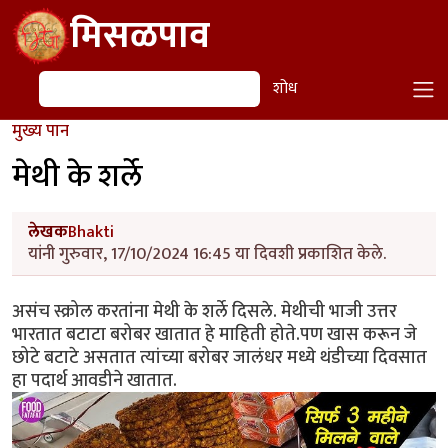
Skip to main content
मिसळपाव
शोध
शोध
मुख्य पान
मेथी के शर्ले
लेखक
Bhakti
यांनी गुरुवार, 17/10/2024 16:45 या दिवशी प्रकाशित केले.
असंच स्क्रोल करतांना मेथी के शर्ले दिसले. मेथीची भाजी उत्तर
भारतात बटाटा बरोबर खातात हे माहिती होते.पण खास करून जे
छोटे बटाटे असतात त्यांच्या बरोबर जालंधर मध्ये थंडीच्या दिवसात
हा पदार्थ आवडीने खातात.