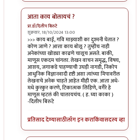
आता काय बोलायचं ?
प्रा.डॉ.दिलीप बिरुटे
शुक्रवार, 18/10/2024 13:00
In reply to
काय बाई, गवि माझ्याशी का
by
Bhakti
>>> काय बाई, गवि माझ्याशी का दुश्मनी घेतात ?
कोण जाणे ? आत्ता काय बोलू ? तुम्हीच नाही
अनेकांच्या खोड्या काढणे चालूच असते. बाकी,
माणूस एकदम चांगला. लेखन वाचन समृद्ध, विषय,
आशय, जगाकडे पाहण्याची उघड़ी नागडी, निकोप
आधुनिक विज्ञानवादी दृष्टी अशा त्यांच्या मिपावरील
लेखनाचे अनेक चाहते आहेत मीही एक. आता अधे-
मधे कुरकुर करणे, टिकात्मक लिहिणे, वगैरे हे
माणूस म्हटलं की चालायचंच. ( ह. घ्या काका )
-दिलीप बिरुटे
प्रतिसाद देण्यासाठी
लॉग इन करा
किंवा
सदस्य व्हा