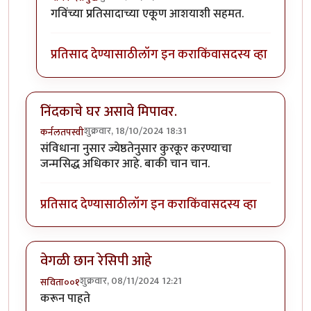
In reply to
पदार्थ नवीन आहे. ताई तुम्ही
by
गवि
गविंच्या प्रतिसादाच्या एकूण आशयाशी सहमत.
प्रतिसाद देण्यासाठी
लॉग इन करा
किंवा
सदस्य व्हा
निंदकाचे घर असावे मिपावर.
शुक्रवार, 18/10/2024 18:31
कर्नलतपस्वी
संविधाना नुसार ज्येष्ठतेनुसार कुरकूर करण्याचा
जन्मसिद्ध अधिकार आहे. बाकी चान चान.
प्रतिसाद देण्यासाठी
लॉग इन करा
किंवा
सदस्य व्हा
वेगळी छान रेसिपी आहे
शुक्रवार, 08/11/2024 12:21
सविता००१
करून पाहते