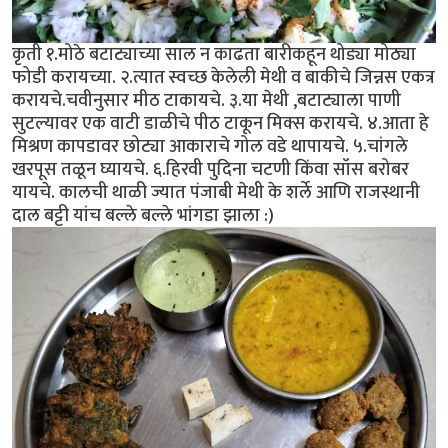
कृती १.मोठे बटाट्याच्या साल न काढता बारीकहून थोड्या मोठ्या
फोडी करायच्या. २.त्यात स्वच्छ केलेली मेथी व बाकीचे जिन्नस एकत्र
करायचे.चवीनुसार मीठ टाकायचे. ३.या मेथी ,बटाट्याला पाणी
सुटल्यावर एक वाटी डाळीचे पीठ टाकून मिक्स करायचे. ४.आता हे
मिश्रण कापडावर छोट्या आकाराचे गोल वडे थापायचे. ५.चांगले
खरपूस तळून घ्यायचे. ६.हिरवी पुदिना चटणी किंवा सॉस बरोबर
यायचे. कालची थाळी ज्यात पंजाबी मेथी के शर्ले आणि राजस्थानी
दाल बट्टी यांच बल्ले बल्ले भांगडा झाला :)