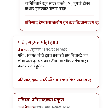
यानिमित्ताने खुप आदर करते _/\_ तुमची टीका
कधीच हलक्यात घेणार नाही!
प्रतिसाद देण्यासाठी
लॉग इन करा
किंवा
सदस्य व्हा
गवि , सहमत मीही ह्याच
शुक्रवार, 18/10/2024 19:52
चौकस२१२
In reply to
पदार्थ नवीन आहे. ताई तुम्ही
by
गवि
गवि , सहमत मीही ह्याच प्रकारचे प्रश्न विचारले पण
लोक जसे तुमचं प्रश्नवर टीका करतील तसेच माझ्य
प्रश्नवर पण बहुतेक
प्रतिसाद देण्यासाठी
लॉग इन करा
किंवा
सदस्य व्हा
गविंच्या प्रतिसादाच्या एकूण
शुक्रवार, 08/11/2024 12:52
वामन देशमुख