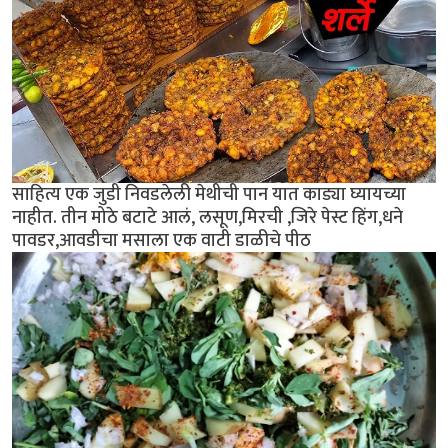
साहित्य एक जुडी निवडलेली मेथीची पान यात काड्या घ्यायच्या
नाहीत. तीन मोठे बटाटे आलं, लसूण,मिरची ,जिरे पेस्ट हिंग,धने
पावडर,आवडीचा मसाला एक वाटी डाळीचे पीठ