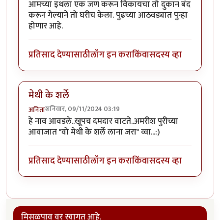
आमच्या इथला एक जण करून विकायचा तो दुकान बंद
करून गेल्याने तो घरीच केला. पुढच्या आठवड्यात पुन्हा
होणार आहे.
प्रतिसाद देण्यासाठी
लॉग इन करा
किंवा
सदस्य व्हा
मेथी के शर्ले
शनिवार, 09/11/2024 03:19
अनिता
हे नाव आवडले..खूपच दमदार वाटते..अमरीश पुरीच्या
आवाजात "वो मेथी के शर्ले लाना जरा" व्वा...:)
प्रतिसाद देण्यासाठी
लॉग इन करा
किंवा
सदस्य व्हा
मिसळपाव वर स्वागत आहे.