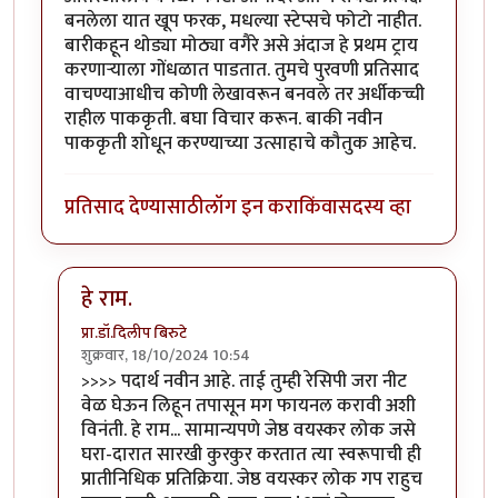
बनलेला यात खूप फरक, मधल्या स्टेप्सचे फोटो नाहीत.
बारीकहून थोड्या मोठ्या वगैरे असे अंदाज हे प्रथम ट्राय
करणाऱ्याला गोंधळात पाडतात. तुमचे पुरवणी प्रतिसाद
वाचण्याआधीच कोणी लेखावरून बनवले तर अर्धीकच्ची
राहील पाककृती. बघा विचार करून. बाकी नवीन
पाककृती शोधून करण्याच्या उत्साहाचे कौतुक आहेच.
प्रतिसाद देण्यासाठी
लॉग इन करा
किंवा
सदस्य व्हा
हे राम.
प्रा.डॉ.दिलीप बिरुटे
शुक्रवार, 18/10/2024 10:54
In reply to
पदार्थ नवीन आहे. ताई तुम्ही
by
गवि
>>>> पदार्थ नवीन आहे. ताई तुम्ही रेसिपी जरा नीट
वेळ घेऊन लिहून तपासून मग फायनल करावी अशी
विनंती. हे राम... सामान्यपणे जेष्ठ वयस्कर लोक जसे
घरा-दारात सारखी कुरकुर करतात त्या स्वरूपाची ही
प्रातीनिधिक प्रतिक्रिया. जेष्ठ वयस्कर लोक गप राहुच