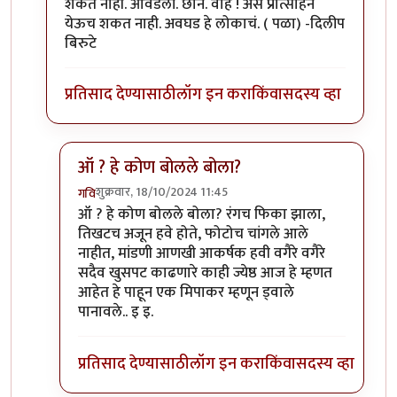
शकत नाही. आवडली. छान. वाह ! असं प्रोत्साहन
येऊच शकत नाही. अवघड हे लोकाचं. ( पळा) -दिलीप
बिरुटे
प्रतिसाद देण्यासाठी
लॉग इन करा
किंवा
सदस्य व्हा
ऑ ? हे कोण बोलले बोला?
शुक्रवार, 18/10/2024 11:45
गवि
In reply to
हे राम.
by
प्रा.डॉ.दिलीप बिरुटे
ऑ ? हे कोण बोलले बोला? रंगच फिका झाला,
तिखटच अजून हवे होते, फोटोच चांगले आले
नाहीत, मांडणी आणखी आकर्षक हवी वगैरे वगैरे
सदैव खुसपट काढणारे काही ज्येष्ठ आज हे म्हणत
आहेत हे पाहून एक मिपाकर म्हणून ड्वाले
पानावले.. इ इ.
प्रतिसाद देण्यासाठी
लॉग इन करा
किंवा
सदस्य व्हा