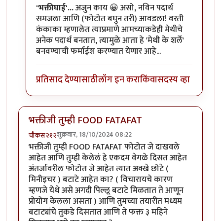
'भक्तीघाई'...
अजुन काय 😀 असो, नविन पदार्थ
समजला आणि (फोटोत बघुन तरी) आवडला! वरती
कंकाका म्हणालेत त्याप्रमाणे आमच्याकडेही मेथीचे
अनेक पदार्थ बनतात, त्यामुळे आता हे 'मेथी के शर्ले'
बनवण्याची फर्माईश करण्यात येणार आहे...
प्रतिसाद देण्यासाठी
लॉग इन करा
किंवा
सदस्य व्हा
भक्तीजी तुम्ही FOOD FATAFAT
शुक्रवार, 18/10/2024 08:22
चौकस२१२
भक्तीजी तुम्ही FOOD FATAFAT फोटोत जे दाखवले
आहेत आणि तुम्ही केलेलं हे एकदम वेगळे दिसत आहेत
अंतर्जावरील फोटोत जे आहेत त्यात अक्खे छोटे (
मिनीइचर ) बटाटे आहेत का? ( विचारायचे कारण
म्हणजे येथे असे अगदी पिल्लू बटाटे मिळतात ते आणून
प्रोयोग केलला असता ) आणि तुमच्या तयारीत मध्यम
बटाट्यांचे तुकडे दिसतात आणि ते फक्त ३ महिने