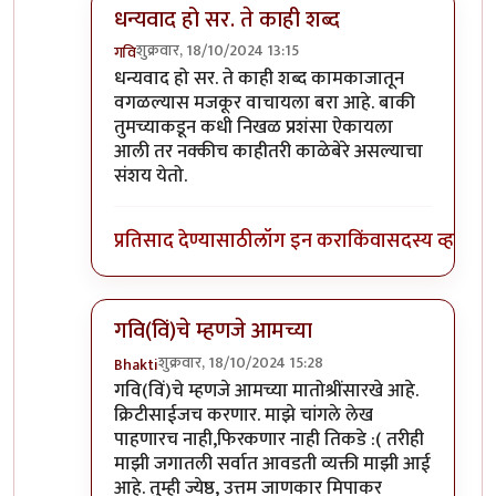
धन्यवाद हो सर. ते काही शब्द
शुक्रवार, 18/10/2024 13:15
गवि
In reply to
आता काय बोलायचं ?
by
प्रा.डॉ.दिलीप बिरुट
धन्यवाद हो सर. ते काही शब्द कामकाजातून
वगळल्यास मजकूर वाचायला बरा आहे. बाकी
तुमच्याकडून कधी निखळ प्रशंसा ऐकायला
आली तर नक्कीच काहीतरी काळेबेरे असल्याचा
संशय येतो.
प्रतिसाद देण्यासाठी
लॉग इन करा
किंवा
सदस्य व्हा
गवि(विं)चे म्हणजे आमच्या
शुक्रवार, 18/10/2024 15:28
Bhakti
In reply to
आता काय बोलायचं ?
by
प्रा.डॉ.दिलीप बिरुट
गवि(विं)चे म्हणजे आमच्या मातोश्रींसारखे आहे.
क्रिटीसाईजच करणार. माझे चांगले लेख
पाहणारच नाही,फिरकणार नाही तिकडे :( तरीही
माझी जगातली सर्वात आवडती व्यक्ती माझी आई
आहे. तुम्ही ज्येष्ठ, उत्तम जाणकार मिपाकर