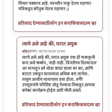
विचार पक्काच आहे. नवनवीन पाकृ देतच राहणार
गविकडून कौतुक घेतच राहणार ;)
प्रतिसाद देण्यासाठी
लॉग इन करा
किंवा
सदस्य व्हा
त्याचे असे आहे की, घरात अमुक
शुक्रवार, 18/10/2024 12:40
गवि
In reply to
काय बाई, गवि माझ्याशी का
by
Bhakti
त्याचे असे आहे की, घरात अमुक एक ही पाककृती
करा असे
फर्मान
, नाही नाही.. विनंतीपत्र दिल्यानंतर
जर मागाहून अर्र थोडा कांदा घाला बरं का, आणि
बटाटा उकडून घातल्यास अधिक बरा लागेल..
लसूण आधीच घालायला हवा होता.. वगैरे
उपसूचनांचे परिशिष्ट जोडू गेल्यास तिकडून आमचा
करेक्ट कार्यक्रम होईल अशी भीती असते.
प्रतिसाद देण्यासाठी
लॉग इन करा
किंवा
सदस्य व्हा