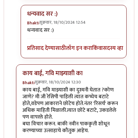
धन्यवाद सर :)
शुक्रवार, 18/10/2024 12:54
Bhakti
In reply to
हे राम.
by
प्रा.डॉ.दिलीप बिरुटे
धन्यवाद सर :)
प्रतिसाद देण्यासाठी
लॉग इन करा
किंवा
सदस्य व्हा
काय बाई, गवि माझ्याशी का
शुक्रवार, 18/10/2024 12:30
Bhakti
In reply to
पदार्थ नवीन आहे. ताई तुम्ही
by
गवि
काय बाई, गवि माझ्याशी का दुश्मनी घेतात ?कोण
जाणे? मी जी रेसिपी पाहिली त्यात कच्चेच बटाटे
होते,वडेपण आकाराने छोटेच होते.नंतर 'रिसर्च' करून
अधिक माहिती मिळाली.त्यात छोटे बटाटे, उकडलेले
पण वापरले होते.
बघा विचार करून. बाकी नवीन पाककृती शोधून
करण्याच्या उत्साहाचे कौतुक आहेच.