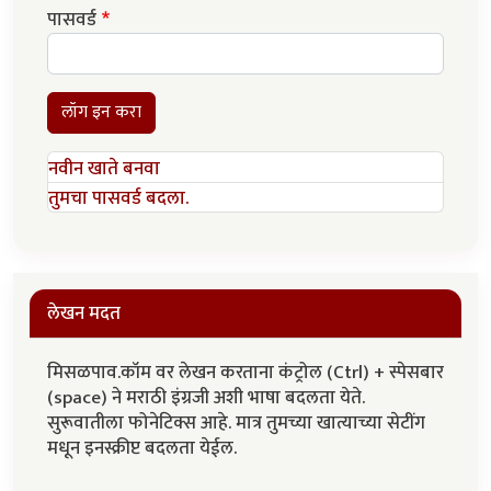
पासवर्ड
लॉग इन करा
नवीन खाते बनवा
तुमचा पासवर्ड बदला.
लेखन मदत
मिसळपाव.कॉम वर लेखन करताना कंट्रोल (Ctrl) + स्पेसबार
(space) ने मराठी इंग्रजी अशी भाषा बदलता येते.
सुरूवातीला फोनेटिक्स आहे. मात्र तुमच्या खात्याच्या सेटींग
मधून इनस्क्रीप्ट बदलता येईल.