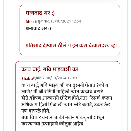
धन्यवाद सर :)
शुक्रवार, 18/10/2024 12:54
Bhakti
In reply to
हे राम.
by
प्रा.डॉ.दिलीप बिरुटे
धन्यवाद सर :)
प्रतिसाद देण्यासाठी
लॉग इन करा
किंवा
सदस्य व्हा
काय बाई, गवि माझ्याशी का
शुक्रवार, 18/10/2024 12:30
Bhakti
In reply to
पदार्थ नवीन आहे. ताई तुम्ही
by
गवि
काय बाई, गवि माझ्याशी का दुश्मनी घेतात ?कोण
जाणे? मी जी रेसिपी पाहिली त्यात कच्चेच बटाटे
होते,वडेपण आकाराने छोटेच होते.नंतर 'रिसर्च' करून
अधिक माहिती मिळाली.त्यात छोटे बटाटे, उकडलेले
पण वापरले होते.
बघा विचार करून. बाकी नवीन पाककृती शोधून
करण्याच्या उत्साहाचे कौतुक आहेच.