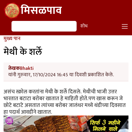
Skip to main content
मिसळपाव
शोध
शोध
मुख्य पान
मेथी के शर्ले
लेखक
Bhakti
यांनी गुरुवार, 17/10/2024 16:45 या दिवशी प्रकाशित केले.
असंच स्क्रोल करतांना मेथी के शर्ले दिसले. मेथीची भाजी उत्तर
भारतात बटाटा बरोबर खातात हे माहिती होते.पण खास करून जे
छोटे बटाटे असतात त्यांच्या बरोबर जालंधर मध्ये थंडीच्या दिवसात
हा पदार्थ आवडीने खातात.