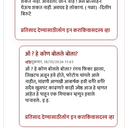
शकत नाही. आवडली. छान. वाह ! असं प्रोत्साहन
येऊच शकत नाही. अवघड हे लोकाचं. ( पळा) -दिलीप
बिरुटे
प्रतिसाद देण्यासाठी
लॉग इन करा
किंवा
सदस्य व्हा
ऑ ? हे कोण बोलले बोला?
शुक्रवार, 18/10/2024 11:45
गवि
In reply to
हे राम.
by
प्रा.डॉ.दिलीप बिरुटे
ऑ ? हे कोण बोलले बोला? रंगच फिका झाला,
तिखटच अजून हवे होते, फोटोच चांगले आले
नाहीत, मांडणी आणखी आकर्षक हवी वगैरे वगैरे
सदैव खुसपट काढणारे काही ज्येष्ठ आज हे म्हणत
आहेत हे पाहून एक मिपाकर म्हणून ड्वाले
पानावले.. इ इ.
प्रतिसाद देण्यासाठी
लॉग इन करा
किंवा
सदस्य व्हा