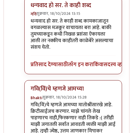
धन्यवाद हो सर. ते काही शब्द
शुक्रवार, 18/10/2024 13:15
गवि
In reply to
आता काय बोलायचं ?
by
प्रा.डॉ.दिलीप बिरुट
धन्यवाद हो सर. ते काही शब्द कामकाजातून
वगळल्यास मजकूर वाचायला बरा आहे. बाकी
तुमच्याकडून कधी निखळ प्रशंसा ऐकायला
आली तर नक्कीच काहीतरी काळेबेरे असल्याचा
संशय येतो.
प्रतिसाद देण्यासाठी
लॉग इन करा
किंवा
सदस्य व्हा
गवि(विं)चे म्हणजे आमच्या
शुक्रवार, 18/10/2024 15:28
Bhakti
In reply to
आता काय बोलायचं ?
by
प्रा.डॉ.दिलीप बिरुट
गवि(विं)चे म्हणजे आमच्या मातोश्रींसारखे आहे.
क्रिटीसाईजच करणार. माझे चांगले लेख
पाहणारच नाही,फिरकणार नाही तिकडे :( तरीही
माझी जगातली सर्वात आवडती व्यक्ती माझी आई
आहे. तुम्ही ज्येष्ठ, उत्तम जाणकार मिपाकर