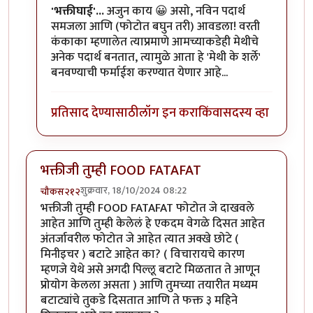
'भक्तीघाई'...
अजुन काय 😀 असो, नविन पदार्थ
समजला आणि (फोटोत बघुन तरी) आवडला! वरती
कंकाका म्हणालेत त्याप्रमाणे आमच्याकडेही मेथीचे
अनेक पदार्थ बनतात, त्यामुळे आता हे 'मेथी के शर्ले'
बनवण्याची फर्माईश करण्यात येणार आहे...
प्रतिसाद देण्यासाठी
लॉग इन करा
किंवा
सदस्य व्हा
भक्तीजी तुम्ही FOOD FATAFAT
शुक्रवार, 18/10/2024 08:22
चौकस२१२
भक्तीजी तुम्ही FOOD FATAFAT फोटोत जे दाखवले
आहेत आणि तुम्ही केलेलं हे एकदम वेगळे दिसत आहेत
अंतर्जावरील फोटोत जे आहेत त्यात अक्खे छोटे (
मिनीइचर ) बटाटे आहेत का? ( विचारायचे कारण
म्हणजे येथे असे अगदी पिल्लू बटाटे मिळतात ते आणून
प्रोयोग केलला असता ) आणि तुमच्या तयारीत मध्यम
बटाट्यांचे तुकडे दिसतात आणि ते फक्त ३ महिने