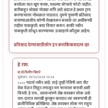
बनलेला यात खूप फरक, मधल्या स्टेप्सचे फोटो नाहीत.
बारीकहून थोड्या मोठ्या वगैरे असे अंदाज हे प्रथम ट्राय
करणाऱ्याला गोंधळात पाडतात. तुमचे पुरवणी प्रतिसाद
वाचण्याआधीच कोणी लेखावरून बनवले तर अर्धीकच्ची
राहील पाककृती. बघा विचार करून. बाकी नवीन
पाककृती शोधून करण्याच्या उत्साहाचे कौतुक आहेच.
प्रतिसाद देण्यासाठी
लॉग इन करा
किंवा
सदस्य व्हा
हे राम.
प्रा.डॉ.दिलीप बिरुटे
शुक्रवार, 18/10/2024 10:54
In reply to
पदार्थ नवीन आहे. ताई तुम्ही
by
गवि
>>>> पदार्थ नवीन आहे. ताई तुम्ही रेसिपी जरा नीट
वेळ घेऊन लिहून तपासून मग फायनल करावी अशी
विनंती. हे राम... सामान्यपणे जेष्ठ वयस्कर लोक जसे
घरा-दारात सारखी कुरकुर करतात त्या स्वरूपाची ही
प्रातीनिधिक प्रतिक्रिया. जेष्ठ वयस्कर लोक गप राहुच