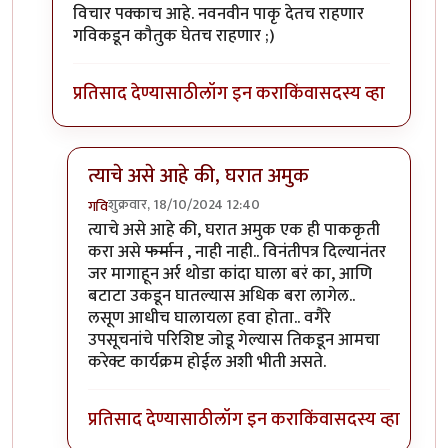
विचार पक्काच आहे. नवनवीन पाकृ देतच राहणार
गविकडून कौतुक घेतच राहणार ;)
प्रतिसाद देण्यासाठी
लॉग इन करा
किंवा
सदस्य व्हा
त्याचे असे आहे की, घरात अमुक
शुक्रवार, 18/10/2024 12:40
गवि
In reply to
काय बाई, गवि माझ्याशी का
by
Bhakti
त्याचे असे आहे की, घरात अमुक एक ही पाककृती
करा असे
फर्मान
, नाही नाही.. विनंतीपत्र दिल्यानंतर
जर मागाहून अर्र थोडा कांदा घाला बरं का, आणि
बटाटा उकडून घातल्यास अधिक बरा लागेल..
लसूण आधीच घालायला हवा होता.. वगैरे
उपसूचनांचे परिशिष्ट जोडू गेल्यास तिकडून आमचा
करेक्ट कार्यक्रम होईल अशी भीती असते.
प्रतिसाद देण्यासाठी
लॉग इन करा
किंवा
सदस्य व्हा