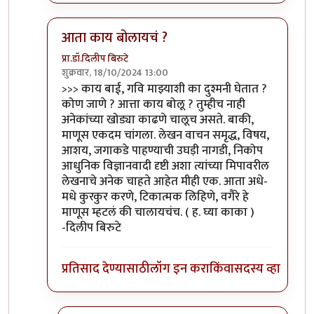
आता काय बोलायचं ?
प्रा.डॉ.दिलीप बिरुटे
शुक्रवार, 18/10/2024 13:00
In reply to
काय बाई, गवि माझ्याशी का
by
Bhakti
>>> काय बाई, गवि माझ्याशी का दुश्मनी घेतात ?
कोण जाणे ? आत्ता काय बोलू ? तुम्हीच नाही
अनेकांच्या खोड्या काढणे चालूच असते. बाकी,
माणूस एकदम चांगला. लेखन वाचन समृद्ध, विषय,
आशय, जगाकडे पाहण्याची उघड़ी नागडी, निकोप
आधुनिक विज्ञानवादी दृष्टी अशा त्यांच्या मिपावरील
लेखनाचे अनेक चाहते आहेत मीही एक. आता अधे-
मधे कुरकुर करणे, टिकात्मक लिहिणे, वगैरे हे
माणूस म्हटलं की चालायचंच. ( ह. घ्या काका )
-दिलीप बिरुटे
प्रतिसाद देण्यासाठी
लॉग इन करा
किंवा
सदस्य व्हा