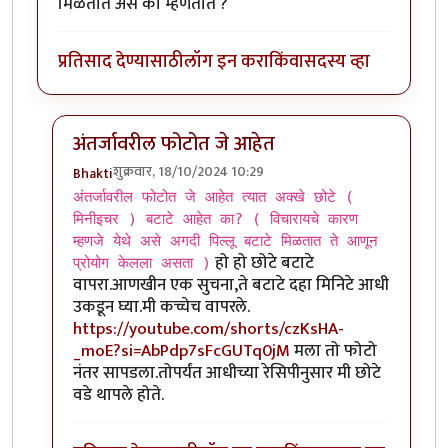
मिळतात असे का म्हणतात ?
प्रतिसाद देण्यासाठी
लॉग इन करा
किंवा
सदस्य व्हा
अंतर्जावरील फोटोत जे आहेत
शुक्रवार, 18/10/2024 10:29
Bhakti
In reply to
भक्तीजी तुम्ही FOOD FATAFAT
by
चौकस२१२
अंतर्जावरील फोटोत जे आहेत त्यात अक्खे छोटे (
मिनीइचर ) बटाटे आहेत का? ( विचारायचे कारण
म्हणजे येथे असे अगदी पिल्लू बटाटे मिळतात ते आणून
हो हो छोटे बटाटे
प्रोयोग केलला असता )
वापरा.आणखीन एक सुचना,ते बटाटे दहा मिनिटे आधी
उकडून घ्या.मी कच्चेच वापरले.
https://youtube.com/shorts/czKsHA-
_moE?si=AbPdp7sFcGUTq0jM
मला तो फोटो
नंतर सापडला.तोपर्यंत आधीच्या रेसिपीनुसार मी छोटे
वडे थापले होते.