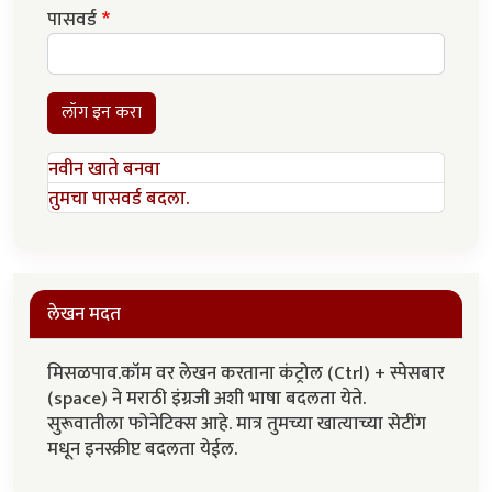
पासवर्ड
लॉग इन करा
नवीन खाते बनवा
तुमचा पासवर्ड बदला.
लेखन मदत
मिसळपाव.कॉम वर लेखन करताना कंट्रोल (Ctrl) + स्पेसबार
(space) ने मराठी इंग्रजी अशी भाषा बदलता येते.
सुरूवातीला फोनेटिक्स आहे. मात्र तुमच्या खात्याच्या सेटींग
मधून इनस्क्रीप्ट बदलता येईल.