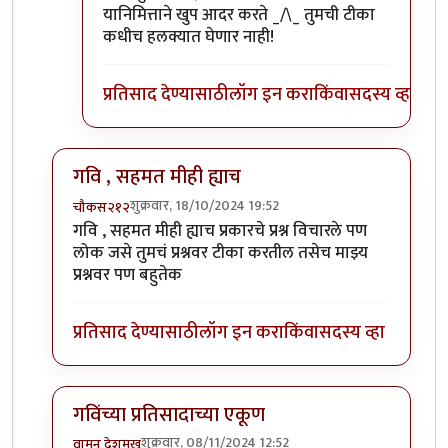
यानिमित्ताने खुप आदर करते _/\_ तुमची टीका
कधीच हलक्यात घेणार नाही!
प्रतिसाद देण्यासाठी
लॉग इन करा
किंवा
सदस्य व्हा
गवि , सहमत मीही ह्याच
शुक्रवार, 18/10/2024 19:52
चौकस२१२
In reply to
पदार्थ नवीन आहे. ताई तुम्ही
by
गवि
गवि , सहमत मीही ह्याच प्रकारचे प्रश्न विचारले पण
लोक जसे तुमचं प्रश्नवर टीका करतील तसेच माझ्य
प्रश्नवर पण बहुतेक
प्रतिसाद देण्यासाठी
लॉग इन करा
किंवा
सदस्य व्हा
गविंच्या प्रतिसादाच्या एकूण
शुक्रवार, 08/11/2024 12:52
वामन देशमुख