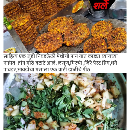
साहित्य एक जुडी निवडलेली मेथीची पान यात काड्या घ्यायच्या
नाहीत. तीन मोठे बटाटे आलं, लसूण,मिरची ,जिरे पेस्ट हिंग,धने
पावडर,आवडीचा मसाला एक वाटी डाळीचे पीठ