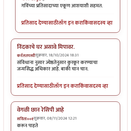
In reply to
पदार्थ नवीन आहे. ताई तुम्ही
by
गवि
गविंच्या प्रतिसादाच्या एकूण आशयाशी सहमत.
प्रतिसाद देण्यासाठी
लॉग इन करा
किंवा
सदस्य व्हा
निंदकाचे घर असावे मिपावर.
शुक्रवार, 18/10/2024 18:31
कर्नलतपस्वी
संविधाना नुसार ज्येष्ठतेनुसार कुरकूर करण्याचा
जन्मसिद्ध अधिकार आहे. बाकी चान चान.
प्रतिसाद देण्यासाठी
लॉग इन करा
किंवा
सदस्य व्हा
वेगळी छान रेसिपी आहे
शुक्रवार, 08/11/2024 12:21
सविता००१
करून पाहते