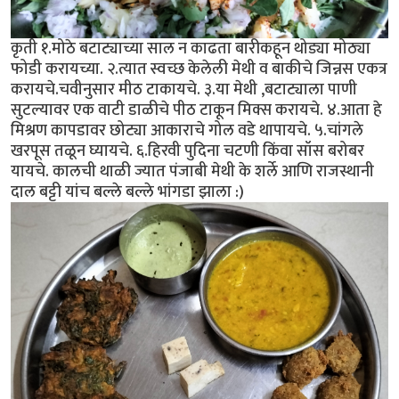
कृती १.मोठे बटाट्याच्या साल न काढता बारीकहून थोड्या मोठ्या
फोडी करायच्या. २.त्यात स्वच्छ केलेली मेथी व बाकीचे जिन्नस एकत्र
करायचे.चवीनुसार मीठ टाकायचे. ३.या मेथी ,बटाट्याला पाणी
सुटल्यावर एक वाटी डाळीचे पीठ टाकून मिक्स करायचे. ४.आता हे
मिश्रण कापडावर छोट्या आकाराचे गोल वडे थापायचे. ५.चांगले
खरपूस तळून घ्यायचे. ६.हिरवी पुदिना चटणी किंवा सॉस बरोबर
यायचे. कालची थाळी ज्यात पंजाबी मेथी के शर्ले आणि राजस्थानी
दाल बट्टी यांच बल्ले बल्ले भांगडा झाला :)