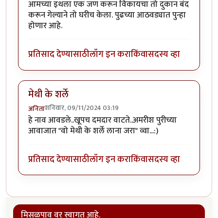
आमच्या इथला एक जण करून विकायचा तो दुकान बंद
करून गेल्याने तो घरीच केला. पुढच्या आठवड्यात पुन्हा
होणार आहे.
प्रतिसाद देण्यासाठी
लॉग इन करा
किंवा
सदस्य व्हा
मेथी के शर्ले
शनिवार, 09/11/2024 03:19
अनिता
हे नाव आवडले..खूपच दमदार वाटते..अमरीश पुरीच्या
आवाजात "वो मेथी के शर्ले लाना जरा" व्वा...:)
प्रतिसाद देण्यासाठी
लॉग इन करा
किंवा
सदस्य व्हा
मिसळपाव वर स्वागत आहे.