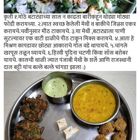
कृती १.मोठे बटाट्याच्या साल न काढता बारीकहून थोड्या मोठ्या
फोडी करायच्या. २.त्यात स्वच्छ केलेली मेथी व बाकीचे जिन्नस एकत्र
करायचे.चवीनुसार मीठ टाकायचे. ३.या मेथी ,बटाट्याला पाणी
सुटल्यावर एक वाटी डाळीचे पीठ टाकून मिक्स करायचे. ४.आता हे
मिश्रण कापडावर छोट्या आकाराचे गोल वडे थापायचे. ५.चांगले
खरपूस तळून घ्यायचे. ६.हिरवी पुदिना चटणी किंवा सॉस बरोबर
यायचे. कालची थाळी ज्यात पंजाबी मेथी के शर्ले आणि राजस्थानी
दाल बट्टी यांच बल्ले बल्ले भांगडा झाला :)