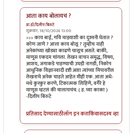
आता काय बोलायचं ?
प्रा.डॉ.दिलीप बिरुटे
शुक्रवार, 18/10/2024 13:00
In reply to
काय बाई, गवि माझ्याशी का
by
Bhakti
>>> काय बाई, गवि माझ्याशी का दुश्मनी घेतात ?
कोण जाणे ? आत्ता काय बोलू ? तुम्हीच नाही
अनेकांच्या खोड्या काढणे चालूच असते. बाकी,
माणूस एकदम चांगला. लेखन वाचन समृद्ध, विषय,
आशय, जगाकडे पाहण्याची उघड़ी नागडी, निकोप
आधुनिक विज्ञानवादी दृष्टी अशा त्यांच्या मिपावरील
लेखनाचे अनेक चाहते आहेत मीही एक. आता अधे-
मधे कुरकुर करणे, टिकात्मक लिहिणे, वगैरे हे
माणूस म्हटलं की चालायचंच. ( ह. घ्या काका )
-दिलीप बिरुटे
प्रतिसाद देण्यासाठी
लॉग इन करा
किंवा
सदस्य व्हा