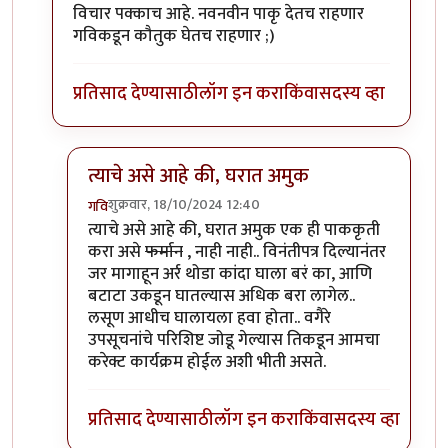
विचार पक्काच आहे. नवनवीन पाकृ देतच राहणार
गविकडून कौतुक घेतच राहणार ;)
प्रतिसाद देण्यासाठी
लॉग इन करा
किंवा
सदस्य व्हा
त्याचे असे आहे की, घरात अमुक
शुक्रवार, 18/10/2024 12:40
गवि
In reply to
काय बाई, गवि माझ्याशी का
by
Bhakti
त्याचे असे आहे की, घरात अमुक एक ही पाककृती
करा असे
फर्मान
, नाही नाही.. विनंतीपत्र दिल्यानंतर
जर मागाहून अर्र थोडा कांदा घाला बरं का, आणि
बटाटा उकडून घातल्यास अधिक बरा लागेल..
लसूण आधीच घालायला हवा होता.. वगैरे
उपसूचनांचे परिशिष्ट जोडू गेल्यास तिकडून आमचा
करेक्ट कार्यक्रम होईल अशी भीती असते.
प्रतिसाद देण्यासाठी
लॉग इन करा
किंवा
सदस्य व्हा