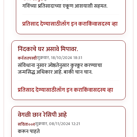
In reply to
पदार्थ नवीन आहे. ताई तुम्ही
by
गवि
गविंच्या प्रतिसादाच्या एकूण आशयाशी सहमत.
प्रतिसाद देण्यासाठी
लॉग इन करा
किंवा
सदस्य व्हा
निंदकाचे घर असावे मिपावर.
शुक्रवार, 18/10/2024 18:31
कर्नलतपस्वी
संविधाना नुसार ज्येष्ठतेनुसार कुरकूर करण्याचा
जन्मसिद्ध अधिकार आहे. बाकी चान चान.
प्रतिसाद देण्यासाठी
लॉग इन करा
किंवा
सदस्य व्हा
वेगळी छान रेसिपी आहे
शुक्रवार, 08/11/2024 12:21
सविता००१
करून पाहते