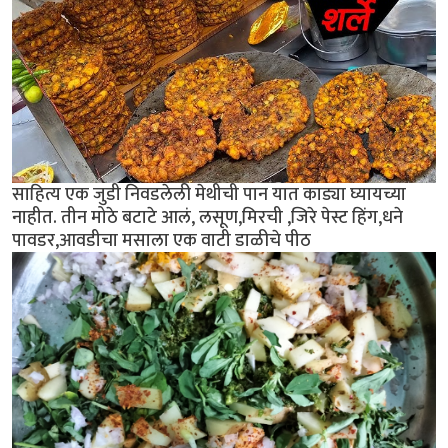
साहित्य एक जुडी निवडलेली मेथीची पान यात काड्या घ्यायच्या
नाहीत. तीन मोठे बटाटे आलं, लसूण,मिरची ,जिरे पेस्ट हिंग,धने
पावडर,आवडीचा मसाला एक वाटी डाळीचे पीठ