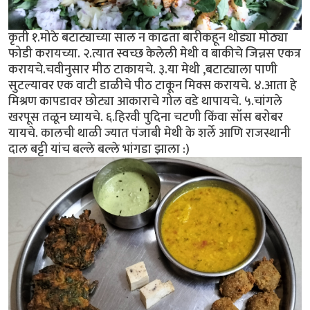
कृती १.मोठे बटाट्याच्या साल न काढता बारीकहून थोड्या मोठ्या
फोडी करायच्या. २.त्यात स्वच्छ केलेली मेथी व बाकीचे जिन्नस एकत्र
करायचे.चवीनुसार मीठ टाकायचे. ३.या मेथी ,बटाट्याला पाणी
सुटल्यावर एक वाटी डाळीचे पीठ टाकून मिक्स करायचे. ४.आता हे
मिश्रण कापडावर छोट्या आकाराचे गोल वडे थापायचे. ५.चांगले
खरपूस तळून घ्यायचे. ६.हिरवी पुदिना चटणी किंवा सॉस बरोबर
यायचे. कालची थाळी ज्यात पंजाबी मेथी के शर्ले आणि राजस्थानी
दाल बट्टी यांच बल्ले बल्ले भांगडा झाला :)