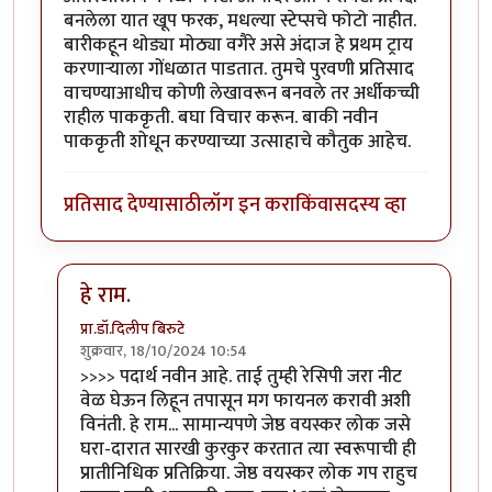
बनलेला यात खूप फरक, मधल्या स्टेप्सचे फोटो नाहीत.
बारीकहून थोड्या मोठ्या वगैरे असे अंदाज हे प्रथम ट्राय
करणाऱ्याला गोंधळात पाडतात. तुमचे पुरवणी प्रतिसाद
वाचण्याआधीच कोणी लेखावरून बनवले तर अर्धीकच्ची
राहील पाककृती. बघा विचार करून. बाकी नवीन
पाककृती शोधून करण्याच्या उत्साहाचे कौतुक आहेच.
प्रतिसाद देण्यासाठी
लॉग इन करा
किंवा
सदस्य व्हा
हे राम.
प्रा.डॉ.दिलीप बिरुटे
शुक्रवार, 18/10/2024 10:54
In reply to
पदार्थ नवीन आहे. ताई तुम्ही
by
गवि
>>>> पदार्थ नवीन आहे. ताई तुम्ही रेसिपी जरा नीट
वेळ घेऊन लिहून तपासून मग फायनल करावी अशी
विनंती. हे राम... सामान्यपणे जेष्ठ वयस्कर लोक जसे
घरा-दारात सारखी कुरकुर करतात त्या स्वरूपाची ही
प्रातीनिधिक प्रतिक्रिया. जेष्ठ वयस्कर लोक गप राहुच