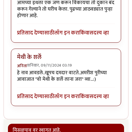
आमच्या इथला एक जण करून विकायचा तो दुकान बंद
करून गेल्याने तो घरीच केला. पुढच्या आठवड्यात पुन्हा
होणार आहे.
प्रतिसाद देण्यासाठी
लॉग इन करा
किंवा
सदस्य व्हा
मेथी के शर्ले
शनिवार, 09/11/2024 03:19
अनिता
हे नाव आवडले..खूपच दमदार वाटते..अमरीश पुरीच्या
आवाजात "वो मेथी के शर्ले लाना जरा" व्वा...:)
प्रतिसाद देण्यासाठी
लॉग इन करा
किंवा
सदस्य व्हा
मिसळपाव वर स्वागत आहे.