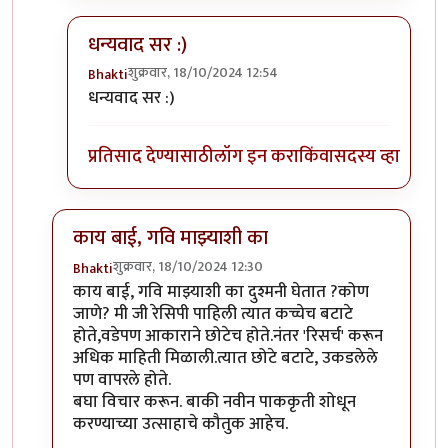
धन्यवाद सर :)
शुक्रवार, 18/10/2024 12:54
Bhakti
In reply to
हे राम.
by
प्रा.डॉ.दिलीप बिरुटे
धन्यवाद सर :)
प्रतिसाद देण्यासाठी
लॉग इन करा
किंवा
सदस्य व्हा
काय बाई, गवि माझ्याशी का
शुक्रवार, 18/10/2024 12:30
Bhakti
In reply to
पदार्थ नवीन आहे. ताई तुम्ही
by
गवि
काय बाई, गवि माझ्याशी का दुश्मनी घेतात ?कोण
जाणे? मी जी रेसिपी पाहिली त्यात कच्चेच बटाटे
होते,वडेपण आकाराने छोटेच होते.नंतर 'रिसर्च' करून
अधिक माहिती मिळाली.त्यात छोटे बटाटे, उकडलेले
पण वापरले होते.
बघा विचार करून. बाकी नवीन पाककृती शोधून
करण्याच्या उत्साहाचे कौतुक आहेच.