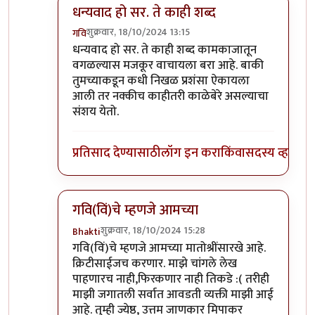
धन्यवाद हो सर. ते काही शब्द
शुक्रवार, 18/10/2024 13:15
गवि
In reply to
आता काय बोलायचं ?
by
प्रा.डॉ.दिलीप बिरुट
धन्यवाद हो सर. ते काही शब्द कामकाजातून
वगळल्यास मजकूर वाचायला बरा आहे. बाकी
तुमच्याकडून कधी निखळ प्रशंसा ऐकायला
आली तर नक्कीच काहीतरी काळेबेरे असल्याचा
संशय येतो.
प्रतिसाद देण्यासाठी
लॉग इन करा
किंवा
सदस्य व्हा
गवि(विं)चे म्हणजे आमच्या
शुक्रवार, 18/10/2024 15:28
Bhakti
In reply to
आता काय बोलायचं ?
by
प्रा.डॉ.दिलीप बिरुट
गवि(विं)चे म्हणजे आमच्या मातोश्रींसारखे आहे.
क्रिटीसाईजच करणार. माझे चांगले लेख
पाहणारच नाही,फिरकणार नाही तिकडे :( तरीही
माझी जगातली सर्वात आवडती व्यक्ती माझी आई
आहे. तुम्ही ज्येष्ठ, उत्तम जाणकार मिपाकर