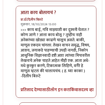
आता काय बोलायचं ?
प्रा.डॉ.दिलीप बिरुटे
शुक्रवार, 18/10/2024 13:00
In reply to
काय बाई, गवि माझ्याशी का
by
Bhakti
>>> काय बाई, गवि माझ्याशी का दुश्मनी घेतात ?
कोण जाणे ? आत्ता काय बोलू ? तुम्हीच नाही
अनेकांच्या खोड्या काढणे चालूच असते. बाकी,
माणूस एकदम चांगला. लेखन वाचन समृद्ध, विषय,
आशय, जगाकडे पाहण्याची उघड़ी नागडी, निकोप
आधुनिक विज्ञानवादी दृष्टी अशा त्यांच्या मिपावरील
लेखनाचे अनेक चाहते आहेत मीही एक. आता अधे-
मधे कुरकुर करणे, टिकात्मक लिहिणे, वगैरे हे
माणूस म्हटलं की चालायचंच. ( ह. घ्या काका )
-दिलीप बिरुटे
प्रतिसाद देण्यासाठी
लॉग इन करा
किंवा
सदस्य व्हा