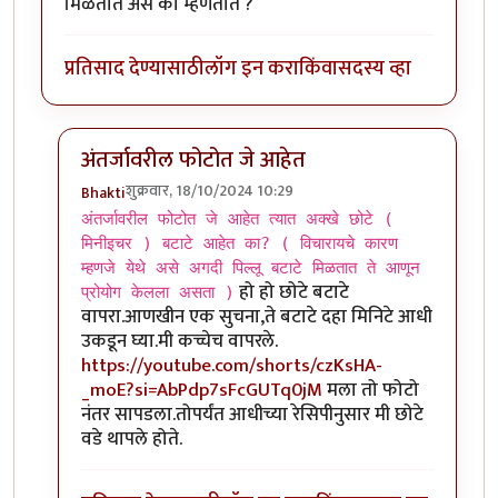
मिळतात असे का म्हणतात ?
प्रतिसाद देण्यासाठी
लॉग इन करा
किंवा
सदस्य व्हा
अंतर्जावरील फोटोत जे आहेत
शुक्रवार, 18/10/2024 10:29
Bhakti
In reply to
भक्तीजी तुम्ही FOOD FATAFAT
by
चौकस२१२
अंतर्जावरील फोटोत जे आहेत त्यात अक्खे छोटे (
मिनीइचर ) बटाटे आहेत का? ( विचारायचे कारण
म्हणजे येथे असे अगदी पिल्लू बटाटे मिळतात ते आणून
हो हो छोटे बटाटे
प्रोयोग केलला असता )
वापरा.आणखीन एक सुचना,ते बटाटे दहा मिनिटे आधी
उकडून घ्या.मी कच्चेच वापरले.
https://youtube.com/shorts/czKsHA-
_moE?si=AbPdp7sFcGUTq0jM
मला तो फोटो
नंतर सापडला.तोपर्यंत आधीच्या रेसिपीनुसार मी छोटे
वडे थापले होते.