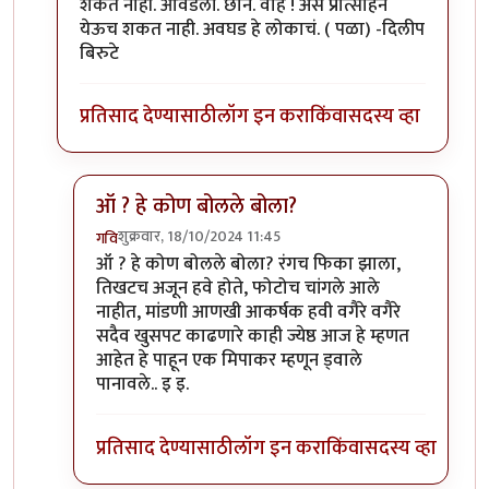
शकत नाही. आवडली. छान. वाह ! असं प्रोत्साहन
येऊच शकत नाही. अवघड हे लोकाचं. ( पळा) -दिलीप
बिरुटे
प्रतिसाद देण्यासाठी
लॉग इन करा
किंवा
सदस्य व्हा
ऑ ? हे कोण बोलले बोला?
शुक्रवार, 18/10/2024 11:45
गवि
In reply to
हे राम.
by
प्रा.डॉ.दिलीप बिरुटे
ऑ ? हे कोण बोलले बोला? रंगच फिका झाला,
तिखटच अजून हवे होते, फोटोच चांगले आले
नाहीत, मांडणी आणखी आकर्षक हवी वगैरे वगैरे
सदैव खुसपट काढणारे काही ज्येष्ठ आज हे म्हणत
आहेत हे पाहून एक मिपाकर म्हणून ड्वाले
पानावले.. इ इ.
प्रतिसाद देण्यासाठी
लॉग इन करा
किंवा
सदस्य व्हा