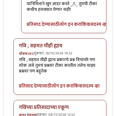
यानिमित्ताने खुप आदर करते _/\_ तुमची टीका
कधीच हलक्यात घेणार नाही!
प्रतिसाद देण्यासाठी
लॉग इन करा
किंवा
सदस्य व्हा
गवि , सहमत मीही ह्याच
शुक्रवार, 18/10/2024 19:52
चौकस२१२
In reply to
पदार्थ नवीन आहे. ताई तुम्ही
by
गवि
गवि , सहमत मीही ह्याच प्रकारचे प्रश्न विचारले पण
लोक जसे तुमचं प्रश्नवर टीका करतील तसेच माझ्य
प्रश्नवर पण बहुतेक
प्रतिसाद देण्यासाठी
लॉग इन करा
किंवा
सदस्य व्हा
गविंच्या प्रतिसादाच्या एकूण
शुक्रवार, 08/11/2024 12:52
वामन देशमुख