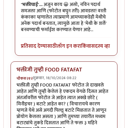
'भक्तीघाई'...
अजुन काय 😀 असो, नविन पदार्थ
समजला आणि (फोटोत बघुन तरी) आवडला! वरती
कंकाका म्हणालेत त्याप्रमाणे आमच्याकडेही मेथीचे
अनेक पदार्थ बनतात, त्यामुळे आता हे 'मेथी के शर्ले'
बनवण्याची फर्माईश करण्यात येणार आहे...
प्रतिसाद देण्यासाठी
लॉग इन करा
किंवा
सदस्य व्हा
भक्तीजी तुम्ही FOOD FATAFAT
शुक्रवार, 18/10/2024 08:22
चौकस२१२
भक्तीजी तुम्ही FOOD FATAFAT फोटोत जे दाखवले
आहेत आणि तुम्ही केलेलं हे एकदम वेगळे दिसत आहेत
अंतर्जावरील फोटोत जे आहेत त्यात अक्खे छोटे (
मिनीइचर ) बटाटे आहेत का? ( विचारायचे कारण
म्हणजे येथे असे अगदी पिल्लू बटाटे मिळतात ते आणून
प्रोयोग केलला असता ) आणि तुमच्या तयारीत मध्यम
बटाट्यांचे तुकडे दिसतात आणि ते फक्त ३ महिने