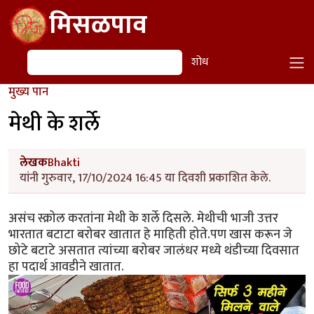
Skip to main content
मिसळपाव
शोध
शोध
मुख्य पान
मेथी के शर्ले
लेखक
Bhakti
यांनी गुरुवार, 17/10/2024 16:45 या दिवशी प्रकाशित केले.
असंच स्क्रोल करतांना मेथी के शर्ले दिसले. मेथीची भाजी उत्तर
भारतात बटाटा बरोबर खातात हे माहिती होते.पण खास करून जे
छोटे बटाटे असतात त्यांच्या बरोबर जालंधर मध्ये थंडीच्या दिवसात
हा पदार्थ आवडीने खातात.