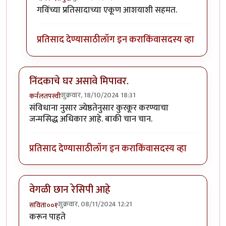
In reply to
पदार्थ नवीन आहे. ताई तुम्ही
by
गवि
गविंच्या प्रतिसादाच्या एकूण आशयाशी सहमत.
प्रतिसाद देण्यासाठी
लॉग इन करा
किंवा
सदस्य व्हा
निंदकाचे घर असावे मिपावर.
शुक्रवार, 18/10/2024 18:31
कर्नलतपस्वी
संविधाना नुसार ज्येष्ठतेनुसार कुरकूर करण्याचा
जन्मसिद्ध अधिकार आहे. बाकी चान चान.
प्रतिसाद देण्यासाठी
लॉग इन करा
किंवा
सदस्य व्हा
वेगळी छान रेसिपी आहे
शुक्रवार, 08/11/2024 12:21
सविता००१
करून पाहते