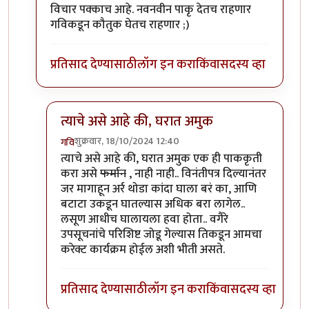
विचार पक्काच आहे. नवनवीन पाकृ देतच राहणार
गविकडून कौतुक घेतच राहणार ;)
प्रतिसाद देण्यासाठी
लॉग इन करा
किंवा
सदस्य व्हा
त्याचे असे आहे की, घरात अमुक
शुक्रवार, 18/10/2024 12:40
गवि
In reply to
काय बाई, गवि माझ्याशी का
by
Bhakti
त्याचे असे आहे की, घरात अमुक एक ही पाककृती
करा असे
फर्मान
, नाही नाही.. विनंतीपत्र दिल्यानंतर
जर मागाहून अर्र थोडा कांदा घाला बरं का, आणि
बटाटा उकडून घातल्यास अधिक बरा लागेल..
लसूण आधीच घालायला हवा होता.. वगैरे
उपसूचनांचे परिशिष्ट जोडू गेल्यास तिकडून आमचा
करेक्ट कार्यक्रम होईल अशी भीती असते.
प्रतिसाद देण्यासाठी
लॉग इन करा
किंवा
सदस्य व्हा