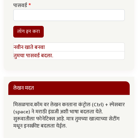
पासवर्ड
लॉग इन करा
नवीन खाते बनवा
तुमचा पासवर्ड बदला.
लेखन मदत
मिसळपाव.कॉम वर लेखन करताना कंट्रोल (Ctrl) + स्पेसबार
(space) ने मराठी इंग्रजी अशी भाषा बदलता येते.
सुरूवातीला फोनेटिक्स आहे. मात्र तुमच्या खात्याच्या सेटींग
मधून इनस्क्रीप्ट बदलता येईल.