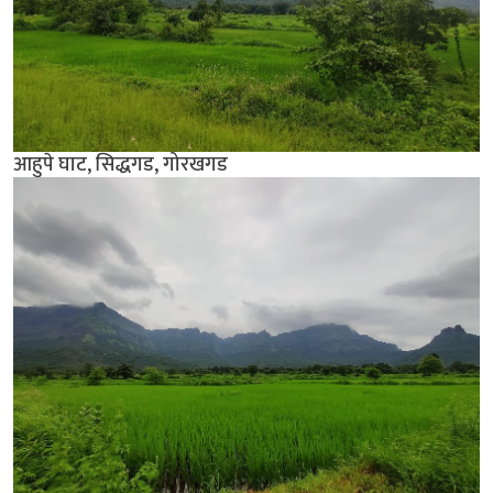
आहुपे घाट, सिद्धगड, गोरखगड