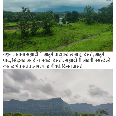
येथून जाताना सह्याद्रीची आहुपे घाटाकडील बाजू दिसते, आहुपे
घाट, सिद्धगड अगदीच जवळ दिसतो. सह्याद्रीची आडवी पसरलेली
कातळभिंत सतत आपल्या डावीकडे दिसत असते.