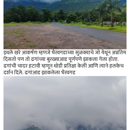
इथले खरे आकर्षण म्हणजे भैरवगडाच्या सुळक्याचे जो येथून अप्रतिम
दिसतो पण तो ढगांच्या बुरख्याआड पूर्णपणे झाकला गेला होता.
ढगांची चादर हटावी म्हणून थोडी प्रतिक्षा केली आणि त्याने हलकेच
दर्शन दिले. ढगांआड झाकलेला भैरवगड