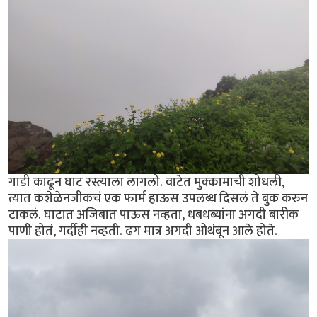
गाडी काढून घाट रस्त्याला लागलो. वाटेत मुक्कामाची शोधली,
त्यात कशेळेनजीकचं एक फार्म हाऊस उपलब्ध दिसलं ते बुक करुन
टाकलं. घाटात अजिबात पाऊस नव्हता, धबधब्यांना अगदी बारीक
पाणी होतं, गर्दीही नव्हती. ढग मात्र अगदी ओथंबून आले होते.