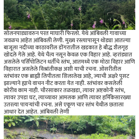
सोलनपाड्यावरुन परत माघारी फिरलो. येथे आंबिवली गावाच्या
जवळच आहेत आंबिवली लेणी. मुख्य रस्त्यापासून थोड्या आतल्या
बाजूला नदीच्या काठावरील डोंगरातील खडकात हे बौद्ध शैलगृह
खोदले गेले आहे. येथे चैत्य नसून केवळ एक विहार आहे. व्हरांड्यात
असलेले पर्सिपोलिटन धर्तीचे स्तंभ, आतमध्ये एक मोठा विहार आणि
विहारात असलेले विश्रांतीकक्ष अशी याची रचना. ओसरीतील
स्तंभांवर एक ब्राह्मी लिपीतला शिलालेख आहे, ज्याची अक्षरे पुसट
झाल्याने ह्याचे वाचन नीट करता येत नाही. स्तंभांवर कसलेली
कोरीव काम नाही. चौरसाकार तळखडा, त्यावर अष्टकोनी स्तंभ,
त्यावर उपडा घट, त्याच्यावर आमलक आणि त्यावर हर्मिकेसारख्या
उतरत्या पायर्‍यांची रचना. असे एकूण चार स्तंभ येथील छताला
आधार देत आहेत. आंबिवली लेणी