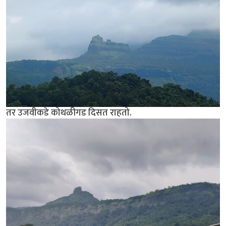
तर उजवीकडे कोथळीगड दिसत राहतो.