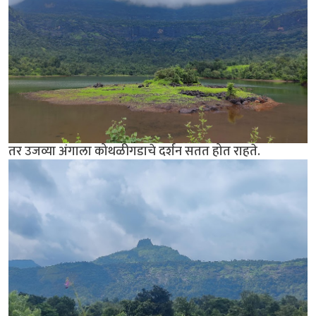
तर उजव्या अंगाला कोथळीगडाचे दर्शन सतत होत राहते.