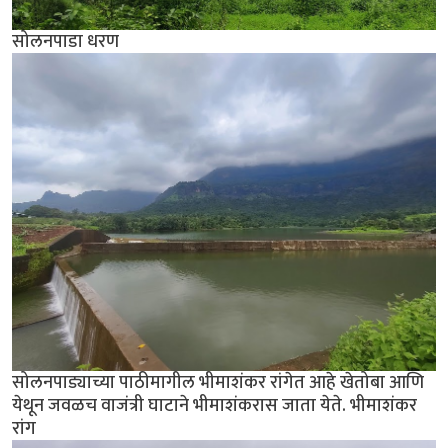
सोलनपाडा धरण
सोलनपाड्याच्या पाठीमागील भीमाशंकर रांगेत आहे खेतोबा आणि
येथून जवळच वाजंत्री घाटाने भीमाशंकरास जाता येते. भीमाशंकर
रांग