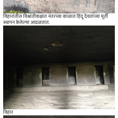
विहारांतील विश्रांतीकक्षात नंतरच्या काळात हिंदू देवतांच्या मूर्ती
स्थापन केलेल्या आढळतात.
विहार