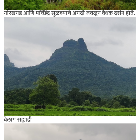
गोरखगड आणि मच्छिंद्र सुळक्याचे अगदी जवळून वेधक दर्शन होते.
बेलाग सह्याद्री