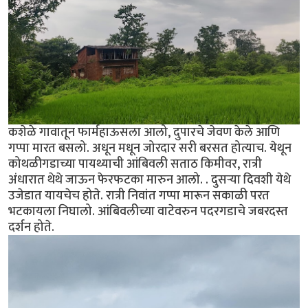
कशेळे गावातून फार्महाऊसला आलो, दुपारचे जेवण केले आणि
गप्पा मारत बसलो. अधून मधून जोरदार सरी बरसत होत्याच. येथून
कोथळीगडाच्या पायथ्याची आंबिवली सताठ किमीवर, रात्री
अंधारात थेथे जाऊन फेरफटका मारुन आलो. . दुसर्‍या दिवशी येथे
उजेडात यायचेच होते. रात्री निवांत गप्पा मारून सकाळी परत
भटकायला निघालो. आंबिवलीच्या वाटेवरुन पदरगडाचे जबरदस्त
दर्शन होते.