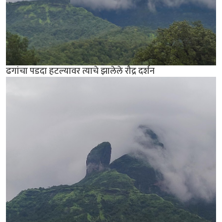
ढगांचा पडदा हटल्यावर त्याचे झालेले रौद्र दर्शन