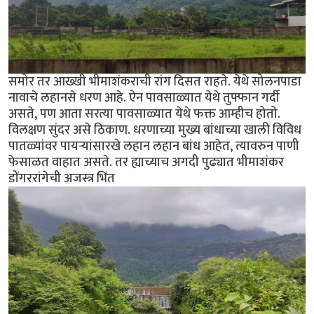
समोर तर आख्खी भीमाशंकराची रांग दिसत राहते. येथे सोलनपाडा
नावाचे लहानसे धरण आहे. ऐन पावसाळ्यात येथे तुफ्फान गर्दी
असते, पण आता सरत्या पावसाळ्यात येथे फक्त आम्हीच होतो.
विलक्षण सुंदर असे ठिकाण. धरणाच्या मुख्य बांधाच्या खाली विविध
पातळ्यांवर पायर्‍यांसारखे लहान लहान बांध आहेत, त्यावरुन पाणी
फेसाळत वाहात असते. तर ह्याच्याच अगदी पुढ्यात भीमाशंकर
डोंगररांगेची अजस्त्र भिंत