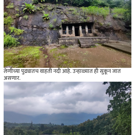
लेणीच्या पुढ्यातच वाहती नदी आहे. उन्हाळ्यात ही सुकून जात
असणार.