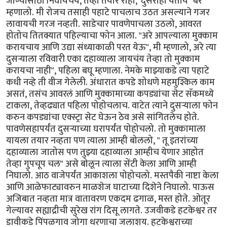
जाण्यासाठी निघायचंय, तेव्हा तयार राहा, 'दुसराही येतोय" बरं
म्हणालो. मी रोजच तसाही पहाटे पाचलाच उठत असल्याने गजर
लावायची गरज नव्हती. साडेचार पावणेपाचला उठलो, आवरत
होतोच तितक्यात पहिल्याचा फोन आला. "अरे आपल्याला मुक्काम
करायचाय आणि उद्या संध्याकाळी परत येऊ", मी म्हणालो, अरे त्या
दुसर्‍याला रविवारी एका दहाव्याला जायचंय तेव्हा तो मुक्काम
करायचा नाही", पहिला बघू म्हणाला. नेमके माझ्याकडे त्या पहाटे
कधी नव्हे ती वीज गेलेली. अंधारात कपडे शोधणे महमुश्किल काम
असतं, तसंच आवरलं आणि मुक्कामाच्या कपड्यांचा सेट सॅकमध्ये
टाकला, तेव्हढ्यात पहिला पोहोचलाच. वाटेत त्याने दुसर्‍याला फोन
करुन कपड्यांचा एक्स्ट्रा सेट घेऊन ठेव असे सांगितलेच होते.
पावणेसहापर्यंत दुसर्‍याच्या घरापर्यंत पोहोचलो. तो मुक्कामाला
यायला तयार नव्हता पण त्याला आम्ही बोललो, " तू इतरांच्या
दहाव्याला जातोस पण तुझ्या दहाव्याला आम्हीच येणार आहोत
तेव्हा गुपचूप चल" असे बोलून त्याला सेंटी केला आणि आम्ही
निघालो. आठ वाजेपर्यंत आकाशला पोहोचलो. मस्तपैकी नाष्टा केला
आणि आळेफाट्यावरुन माळशेज घाटाच्या दिशेने निघालो. पाऊस
अजिबात नव्हता मात्र वातावरण एकदम ढगाळ, मस्त होते. ओतूर
गेल्यावर सह्याद्रीची सुरेख रांग दिसू लागते. उजवीकडे हटकेश्वर तर
डावीकडे पिंपळगाव जोगा धरणाचा जलाशय. हटकेश्वराच्या