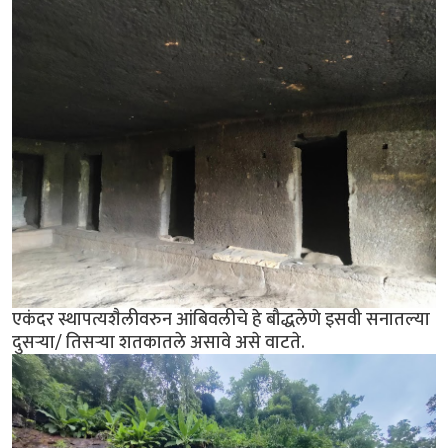
एकंदर स्थापत्यशैलीवरुन आंबिवलीचे हे बौद्धलेणे इसवी सनातल्या
दुसर्‍या/ तिसर्‍या शतकातले असावे असे वाटते.