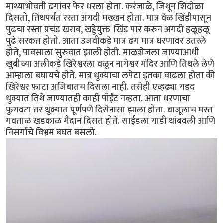
माथ्याभोवती ढगांवर फेर धरला होता. करंजाळे, जिथून शिंदोळा
दिसतो, तिथपर्यंत रस्ता अगदी मख्खन होता. मात्र वेळ खिंडीपासून
पुढचा रस्ता प्रचंड खराब, खड्डेयुक्त. खिंड पार करुन अगदी हळूहळू
पुढे सरकत होतो. आता उजवीकडे मात्र ढग मात्र धरणावर उतरले
होते, पावसाला सुरुवात झाली होती. माळशेजला जाण्याआधी
खुबीच्या अलीकडे खिरेश्वरला वळून नागेश्वर मंदिर आणि तिथले लेणे
आम्हाला बघायचे होते. मात्र धुक्याचा लपेटा इतका वाढला होता की
खिरेश्वर फाटा अजिबातच दिसला नाही. तसेही एव्हढ्या गडद
धुक्यात तिथे जाण्यातही काही पॉईंट नव्हता. आता धरणाचा
फुगवटा तर धुक्यात पूर्णपणे दिसेनासा झाला होता. बाजूलाच मस्त
गवताळ खडकाळ मैदान दिसत होते. साईडला गाडी थांबवली आणि
निसर्गाचे विभ्रम बघत बसलो.