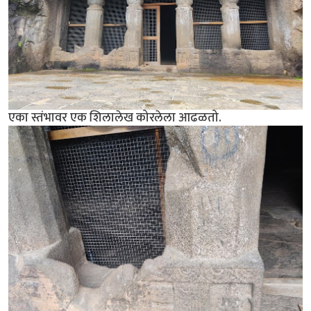
एका स्तंभावर एक शिलालेख कोरलेला आढळतो.