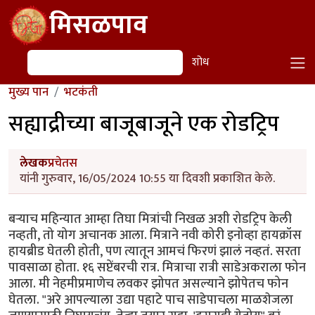
Skip to main content
मिसळपाव
शोध
शोध
मुख्य पान
भटकंती
सह्याद्रीच्या बाजूबाजूने एक रोडट्रिप
लेखक
प्रचेतस
यांनी गुरुवार, 16/05/2024 10:55 या दिवशी प्रकाशित केले.
बर्‍याच महिन्यात आम्हा तिघा मित्रांची निखळ अशी रोडट्रिप केली
नव्हती, तो योग अचानक आला. मित्राने नवी कोरी इनोव्हा हायक्रॉस
हायब्रीड घेतली होती, पण त्यातून आमचं फिरणं झालं नव्हतं. सरता
पावसाळा होता. १६ सप्टेंबरची रात्र. मित्राचा रात्री साडेअकराला फोन
आला. मी नेहमीप्रमाणेच लवकर झोपत असल्याने झोपेतच फोन
घेतला. "अरे आपल्याला उद्या पहाटे पाच साडेपाचला माळशेजला