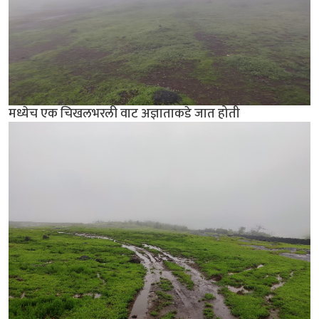
मध्येच एक चिखलभरली वाट अज्ञाताकडे जात होती