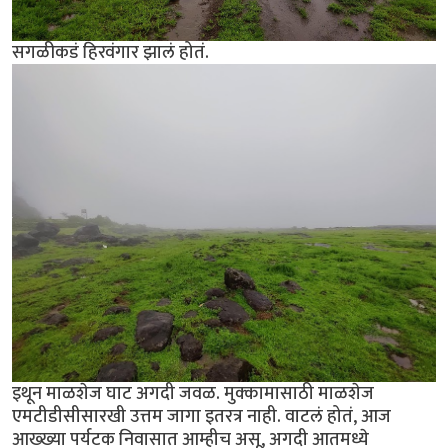
सगळीकडं हिरवंगार झालं होतं.
इथून माळशेज घाट अगदी जवळ. मुक्कामासाठी माळशेज
एमटीडीसीसारखी उत्तम जागा इतरत्र नाही. वाटलं होतं, आज
आख्ख्या पर्यटक निवासात आम्हीच असू, अगदी आतमध्ये