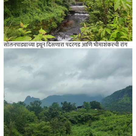
सोलनपाड्याच्या इथून दिसणारा पदरगड आणि भीमाशंकरची रांग