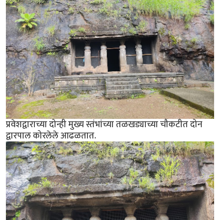
प्रवेशद्वाराच्या दोन्ही मुख्य स्तंभांच्या तळखड्याच्या चौकटीत दोन
द्वारपाल कोरलेले आढळतात.