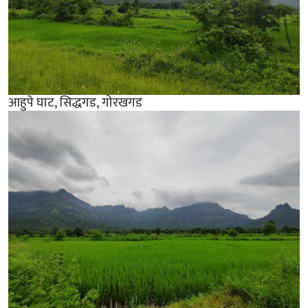
आहुपे घाट, सिद्धगड, गोरखगड