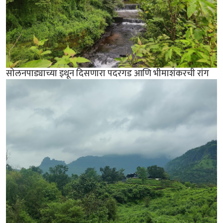
सोलनपाड्याच्या इथून दिसणारा पदरगड आणि भीमाशंकरची रांग