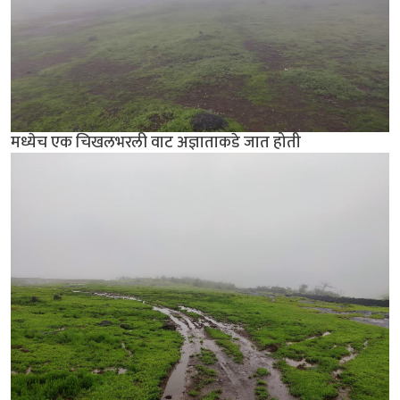
मध्येच एक चिखलभरली वाट अज्ञाताकडे जात होती