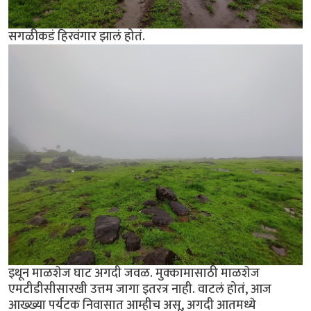
सगळीकडं हिरवंगार झालं होतं.
इथून माळशेज घाट अगदी जवळ. मुक्कामासाठी माळशेज
एमटीडीसीसारखी उत्तम जागा इतरत्र नाही. वाटलं होतं, आज
आख्ख्या पर्यटक निवासात आम्हीच असू, अगदी आतमध्ये