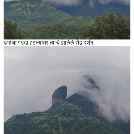
ढगांचा पडदा हटल्यावर त्याचे झालेले रौद्र दर्शन