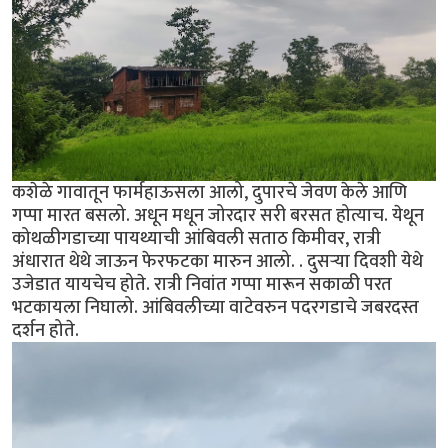
कशेळे गावातून फार्महाऊसला आलो, दुपारचे जेवण केले आणि
गप्पा मारत बसलो. अधून मधून जोरदार सरी बरसत होत्याच. येथून
कोथळीगडाच्या पायथ्याची आंबिवली सताठ किमीवर, रात्री
अंधारात थेथे जाऊन फेरफटका मारुन आलो. . दुसर्‍या दिवशी येथे
उजेडात यायचेच होते. रात्री निवांत गप्पा मारून सकाळी परत
भटकायला निघालो. आंबिवलीच्या वाटेवरुन पदरगडाचे जबरदस्त
दर्शन होते.