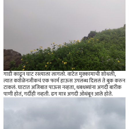
गाडी काढून घाट रस्त्याला लागलो. वाटेत मुक्कामाची शोधली,
त्यात कशेळेनजीकचं एक फार्म हाऊस उपलब्ध दिसलं ते बुक करुन
टाकलं. घाटात अजिबात पाऊस नव्हता, धबधब्यांना अगदी बारीक
पाणी होतं, गर्दीही नव्हती. ढग मात्र अगदी ओथंबून आले होते.