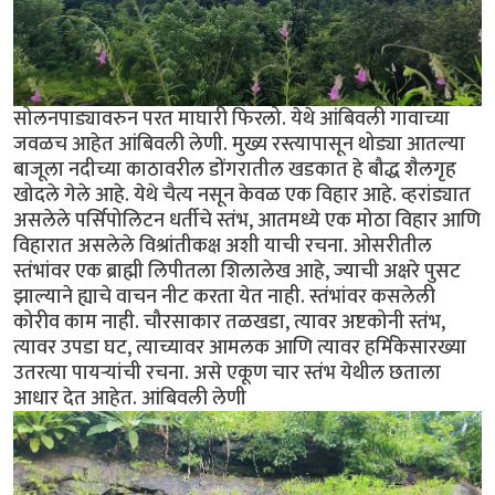
सोलनपाड्यावरुन परत माघारी फिरलो. येथे आंबिवली गावाच्या
जवळच आहेत आंबिवली लेणी. मुख्य रस्त्यापासून थोड्या आतल्या
बाजूला नदीच्या काठावरील डोंगरातील खडकात हे बौद्ध शैलगृह
खोदले गेले आहे. येथे चैत्य नसून केवळ एक विहार आहे. व्हरांड्यात
असलेले पर्सिपोलिटन धर्तीचे स्तंभ, आतमध्ये एक मोठा विहार आणि
विहारात असलेले विश्रांतीकक्ष अशी याची रचना. ओसरीतील
स्तंभांवर एक ब्राह्मी लिपीतला शिलालेख आहे, ज्याची अक्षरे पुसट
झाल्याने ह्याचे वाचन नीट करता येत नाही. स्तंभांवर कसलेली
कोरीव काम नाही. चौरसाकार तळखडा, त्यावर अष्टकोनी स्तंभ,
त्यावर उपडा घट, त्याच्यावर आमलक आणि त्यावर हर्मिकेसारख्या
उतरत्या पायर्‍यांची रचना. असे एकूण चार स्तंभ येथील छताला
आधार देत आहेत. आंबिवली लेणी