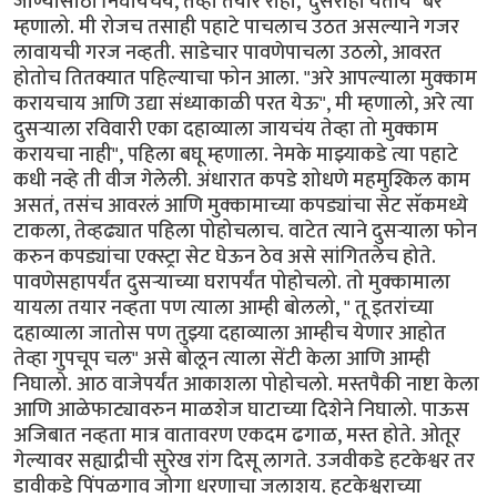
जाण्यासाठी निघायचंय, तेव्हा तयार राहा, 'दुसराही येतोय" बरं
म्हणालो. मी रोजच तसाही पहाटे पाचलाच उठत असल्याने गजर
लावायची गरज नव्हती. साडेचार पावणेपाचला उठलो, आवरत
होतोच तितक्यात पहिल्याचा फोन आला. "अरे आपल्याला मुक्काम
करायचाय आणि उद्या संध्याकाळी परत येऊ", मी म्हणालो, अरे त्या
दुसर्‍याला रविवारी एका दहाव्याला जायचंय तेव्हा तो मुक्काम
करायचा नाही", पहिला बघू म्हणाला. नेमके माझ्याकडे त्या पहाटे
कधी नव्हे ती वीज गेलेली. अंधारात कपडे शोधणे महमुश्किल काम
असतं, तसंच आवरलं आणि मुक्कामाच्या कपड्यांचा सेट सॅकमध्ये
टाकला, तेव्हढ्यात पहिला पोहोचलाच. वाटेत त्याने दुसर्‍याला फोन
करुन कपड्यांचा एक्स्ट्रा सेट घेऊन ठेव असे सांगितलेच होते.
पावणेसहापर्यंत दुसर्‍याच्या घरापर्यंत पोहोचलो. तो मुक्कामाला
यायला तयार नव्हता पण त्याला आम्ही बोललो, " तू इतरांच्या
दहाव्याला जातोस पण तुझ्या दहाव्याला आम्हीच येणार आहोत
तेव्हा गुपचूप चल" असे बोलून त्याला सेंटी केला आणि आम्ही
निघालो. आठ वाजेपर्यंत आकाशला पोहोचलो. मस्तपैकी नाष्टा केला
आणि आळेफाट्यावरुन माळशेज घाटाच्या दिशेने निघालो. पाऊस
अजिबात नव्हता मात्र वातावरण एकदम ढगाळ, मस्त होते. ओतूर
गेल्यावर सह्याद्रीची सुरेख रांग दिसू लागते. उजवीकडे हटकेश्वर तर
डावीकडे पिंपळगाव जोगा धरणाचा जलाशय. हटकेश्वराच्या