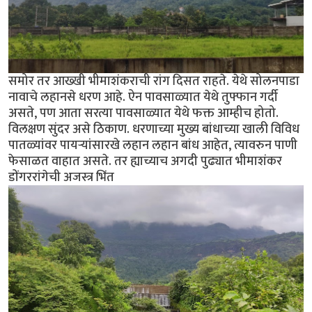
समोर तर आख्खी भीमाशंकराची रांग दिसत राहते. येथे सोलनपाडा
नावाचे लहानसे धरण आहे. ऐन पावसाळ्यात येथे तुफ्फान गर्दी
असते, पण आता सरत्या पावसाळ्यात येथे फक्त आम्हीच होतो.
विलक्षण सुंदर असे ठिकाण. धरणाच्या मुख्य बांधाच्या खाली विविध
पातळ्यांवर पायर्‍यांसारखे लहान लहान बांध आहेत, त्यावरुन पाणी
फेसाळत वाहात असते. तर ह्याच्याच अगदी पुढ्यात भीमाशंकर
डोंगररांगेची अजस्त्र भिंत