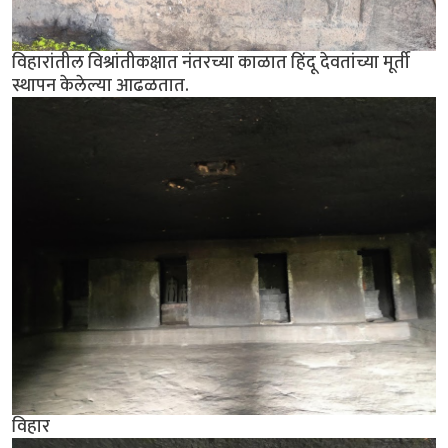
विहारांतील विश्रांतीकक्षात नंतरच्या काळात हिंदू देवतांच्या मूर्ती
स्थापन केलेल्या आढळतात.
विहार