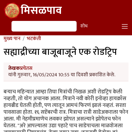
Skip to main content
मिसळपाव
शोध
शोध
मुख्य पान
भटकंती
सह्याद्रीच्या बाजूबाजूने एक रोडट्रिप
लेखक
प्रचेतस
यांनी गुरुवार, 16/05/2024 10:55 या दिवशी प्रकाशित केले.
बर्‍याच महिन्यात आम्हा तिघा मित्रांची निखळ अशी रोडट्रिप केली
नव्हती, तो योग अचानक आला. मित्राने नवी कोरी इनोव्हा हायक्रॉस
हायब्रीड घेतली होती, पण त्यातून आमचं फिरणं झालं नव्हतं. सरता
पावसाळा होता. १६ सप्टेंबरची रात्र. मित्राचा रात्री साडेअकराला फोन
आला. मी नेहमीप्रमाणेच लवकर झोपत असल्याने झोपेतच फोन
घेतला. "अरे आपल्याला उद्या पहाटे पाच साडेपाचला माळशेजला