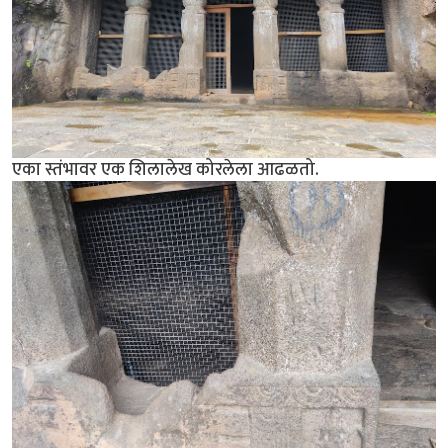
एका स्तंभावर एक शिलालेख कोरलेला आढळतो.