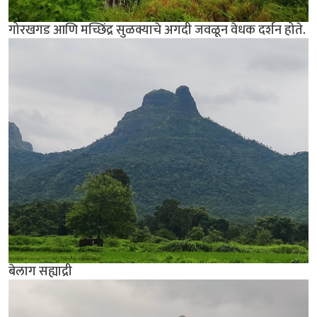
गोरखगड आणि मच्छिंद्र सुळक्याचे अगदी जवळून वेधक दर्शन होते.
बेलाग सह्याद्री