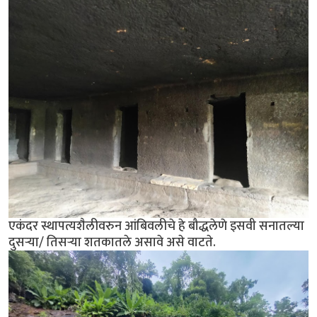
एकंदर स्थापत्यशैलीवरुन आंबिवलीचे हे बौद्धलेणे इसवी सनातल्या
दुसर्‍या/ तिसर्‍या शतकातले असावे असे वाटते.