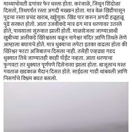
माथ्याभोवती ढगांवर फेर धरला होता. करंजाळे, जिथून शिंदोळा
दिसतो, तिथपर्यंत रस्ता अगदी मख्खन होता. मात्र वेळ खिंडीपासून
पुढचा रस्ता प्रचंड खराब, खड्डेयुक्त. खिंड पार करुन अगदी हळूहळू
पुढे सरकत होतो. आता उजवीकडे मात्र ढग मात्र धरणावर उतरले
होते, पावसाला सुरुवात झाली होती. माळशेजला जाण्याआधी
खुबीच्या अलीकडे खिरेश्वरला वळून नागेश्वर मंदिर आणि तिथले लेणे
आम्हाला बघायचे होते. मात्र धुक्याचा लपेटा इतका वाढला होता की
खिरेश्वर फाटा अजिबातच दिसला नाही. तसेही एव्हढ्या गडद
धुक्यात तिथे जाण्यातही काही पॉईंट नव्हता. आता धरणाचा
फुगवटा तर धुक्यात पूर्णपणे दिसेनासा झाला होता. बाजूलाच मस्त
गवताळ खडकाळ मैदान दिसत होते. साईडला गाडी थांबवली आणि
निसर्गाचे विभ्रम बघत बसलो.