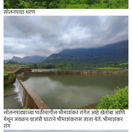
सोलनपाडा धरण
सोलनपाड्याच्या पाठीमागील भीमाशंकर रांगेत आहे खेतोबा आणि
येथून जवळच वाजंत्री घाटाने भीमाशंकरास जाता येते. भीमाशंकर
रांग