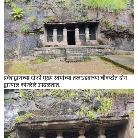
प्रवेशद्वाराच्या दोन्ही मुख्य स्तंभांच्या तळखड्याच्या चौकटीत दोन
द्वारपाल कोरलेले आढळतात.