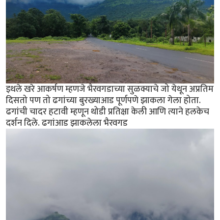
इथले खरे आकर्षण म्हणजे भैरवगडाच्या सुळक्याचे जो येथून अप्रतिम
दिसतो पण तो ढगांच्या बुरख्याआड पूर्णपणे झाकला गेला होता.
ढगांची चादर हटावी म्हणून थोडी प्रतिक्षा केली आणि त्याने हलकेच
दर्शन दिले. ढगांआड झाकलेला भैरवगड