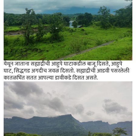
येथून जाताना सह्याद्रीची आहुपे घाटाकडील बाजू दिसते, आहुपे
घाट, सिद्धगड अगदीच जवळ दिसतो. सह्याद्रीची आडवी पसरलेली
कातळभिंत सतत आपल्या डावीकडे दिसत असते.