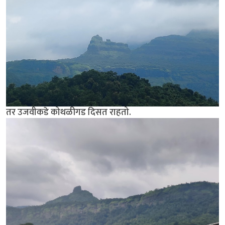
तर उजवीकडे कोथळीगड दिसत राहतो.