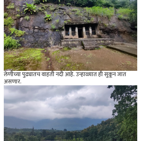
लेणीच्या पुढ्यातच वाहती नदी आहे. उन्हाळ्यात ही सुकून जात
असणार.