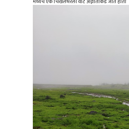
मध्येच एक चिखलभरली वाट अज्ञाताकडे जात होती