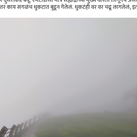
दुसरीकडे बघू. एमटीडीसी मात्र सह्याद्रीच्या मुख्य धारेला लागूनच असल
तर काय सगळंच धुकटात बुडून गेलेलं. धुकटंही वर वर चढू लागलेलं, इ