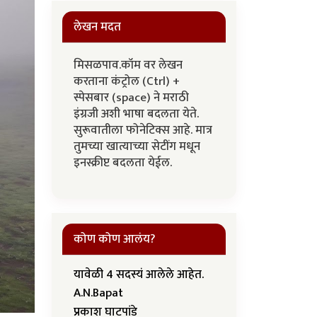
लेखन मदत
मिसळपाव.कॉम वर लेखन
करताना कंट्रोल (Ctrl) +
स्पेसबार (space) ने मराठी
इंग्रजी अशी भाषा बदलता येते.
सुरूवातीला फोनेटिक्स आहे. मात्र
तुमच्या खात्याच्या सेटींग मधून
इनस्क्रीप्ट बदलता येईल.
कोण कोण आलंय?
यावेळी 4 सदस्यं आलेले आहेत.
A.N.Bapat
प्रकाश घाटपांडे