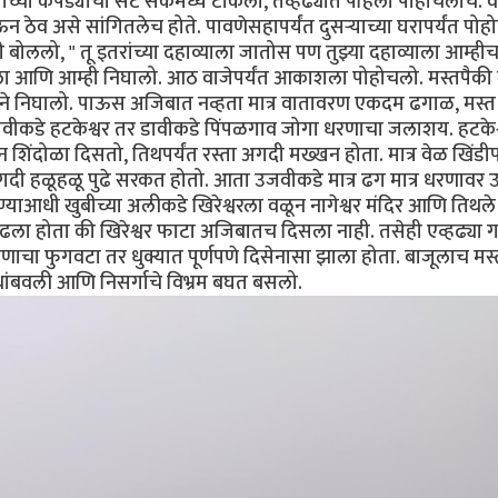
या कपड्यांचा सेट सॅकमध्ये टाकला, तेव्हढ्यात पहिला पोहोचलाच. व
घेऊन ठेव असे सांगितलेच होते. पावणेसहापर्यंत दुसर्‍याच्या घरापर्यंत पो
 बोललो, " तू इतरांच्या दहाव्याला जातोस पण तुझ्या दहाव्याला आम्ही
केला आणि आम्ही निघालो. आठ वाजेपर्यंत आकाशला पोहोचलो. मस्तपैकी न
े निघालो. पाऊस अजिबात नव्हता मात्र वातावरण एकदम ढगाळ, मस्त 
. उजवीकडे हटकेश्वर तर डावीकडे पिंपळगाव जोगा धरणाचा जलाशय. हटकेश्
 शिंदोळा दिसतो, तिथपर्यंत रस्ता अगदी मख्खन होता. मात्र वेळ खिंडी
ुन अगदी हळूहळू पुढे सरकत होतो. आता उजवीकडे मात्र ढग मात्र धरणावर 
याआधी खुबीच्या अलीकडे खिरेश्वरला वळून नागेश्वर मंदिर आणि तिथले 
वाढला होता की खिरेश्वर फाटा अजिबातच दिसला नाही. तसेही एव्हढ्या 
रणाचा फुगवटा तर धुक्यात पूर्णपणे दिसेनासा झाला होता. बाजूलाच मस्
ंबवली आणि निसर्गाचे विभ्रम बघत बसलो.