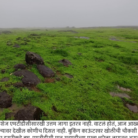
ज एमटीडीसीसारखी उत्तम जागा इतरत्र नाही. वाटलं होतं, आज आख्ख
ल्यावर देखील कोणीच दिसत नाही. बुकिंग काऊंटरवर खोलीची चौकशी