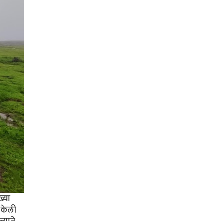
्या
 केली