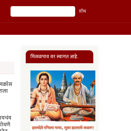
शोध
शोध
मिसळपाव वर स्वागत आहे.
ायक्रॉस
कराला
जायचंय
 शोधणे