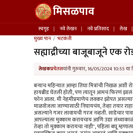
Skip to main content
मिसळपाव
Main navigation
स्वगृह
नवे लेखन
नवे प्रतिसाद
लेख
मुख्य पान
भटकंती
सह्याद्रीच्या बाजूबाजूने एक रोड
लेखक
प्रचेतस
यांनी गुरुवार, 16/05/2024 10:55 या 
बर्‍याच महिन्यात आम्हा तिघा मित्रांची निखळ अशी रो
हायब्रीड घेतली होती, पण त्यातून आमचं फिरणं झालं नव
फोन आला. मी नेहमीप्रमाणेच लवकर झोपत असल्याने
माळशेजला जाण्यासाठी निघायचंय, तेव्हा तयार राहा
असल्याने गजर लावायची गरज नव्हती. साडेचार पा
आपल्याला मुक्काम करायचाय आणि उद्या संध्याकाळी प
तेव्हा तो मुक्काम करायचा नाही", पहिला बघू म्हणाला