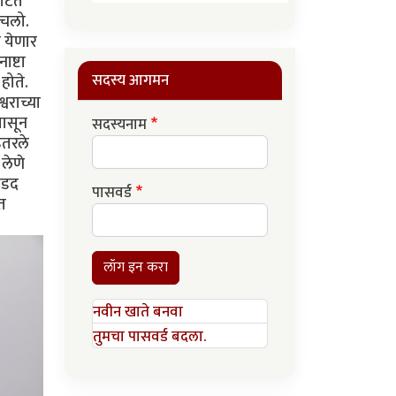
ाटेत
होचलो.
च येणार
ाष्टा
सदस्य आगमन
होते.
वराच्या
पासून
सदस्यनाम
उतरले
लेणे
गडद
पासवर्ड
त
लॉग इन करा
नवीन खाते बनवा
तुमचा पासवर्ड बदला.