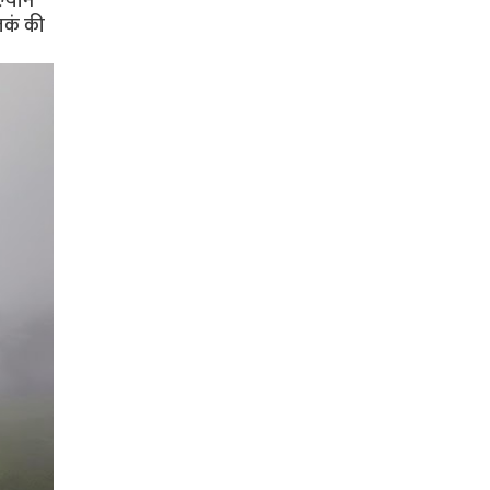
्याने
तकं की