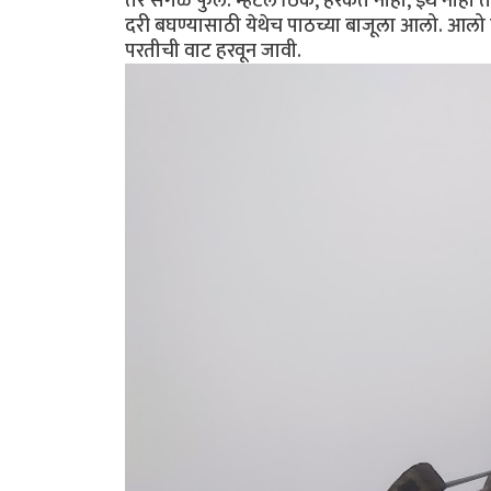
तर सगळं फुल. म्हटलं ठिके, हरकत नाही, इथं नाही तर 
दरी बघण्यासाठी येथेच पाठच्या बाजूला आलो. आलो 
परतीची वाट हरवून जावी.