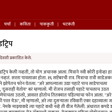
चर्चा
कविता
पाककृती
भटकंती
ट्रिप
दिवशी प्रकाशित केले.
डट्रिप केली नव्हती, तो योग अचानक आला. मित्राने नवी कोरी इनोव्हा ह
्हतं. सरता पावसाळा होता. १६ सप्टेंबरची रात्र. मित्राचा रात्री साडेअ
 झोपेतच फोन घेतला. "अरे आपल्याला उद्या पहाटे पाच साडेपाचला
, 'दुसराही येतोय" बरं म्हणालो. मी रोजच तसाही पहाटे पाचलाच उठत
वणेपाचला उठलो, आवरत होतोच तितक्यात पहिल्याचा फोन आला. "अरे
रत येऊ", मी म्हणालो, अरे त्या दुसर्‍याला रविवारी एका दहाव्याला 
. नेमके माझ्याकडे त्या पहाटे कधी नव्हे ती वीज गेलेली. अंधारात कपडे