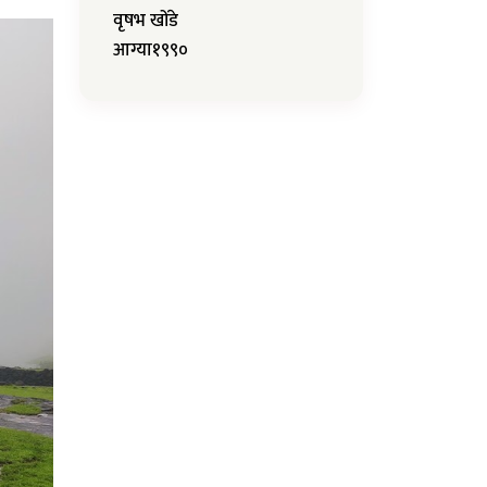
वृषभ खोंडे
आग्या१९९०