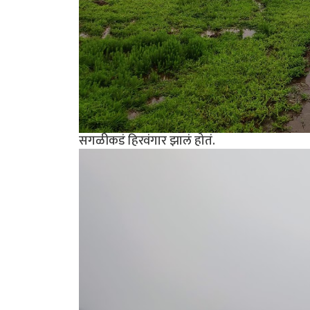
सगळीकडं हिरवंगार झालं होतं.