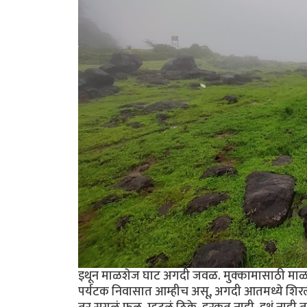
इथून माळशेज घाट अगदी जवळ. मुक्कामासाठी माळशे
पर्यटक निवासात आम्हीच असू, अगदी आतमध्ये शिर