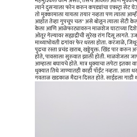
महमुश्किल काम असतं, तसंच आवरलं आणि मुक्कामाच्
त्याने दुसर्‍याला फोन करुन कपड्यांचा एक्स्ट्रा सेट 
तो मुक्कामाला यायला तयार नव्हता पण त्याला आम्ही
आहोत तेव्हा गुपचूप चल" असे बोलून त्याला सेंटी 
केला आणि आळेफाट्यावरुन माळशेज घाटाच्या दिशेन
ओतूर गेल्यावर सह्याद्रीची सुरेख रांग दिसू लागते
माथ्याभोवती ढगांवर फेर धरला होता. करंजाळे, जिथून
पुढचा रस्ता प्रचंड खराब, खड्डेयुक्त. खिंड पार कर
होते, पावसाला सुरुवात झाली होती. माळशेजला जाण्
आम्हाला बघायचे होते. मात्र धुक्याचा लपेटा इतका 
धुक्यात तिथे जाण्यातही काही पॉईंट नव्हता. आता ध
गवताळ खडकाळ मैदान दिसत होते. साईडला गाडी था