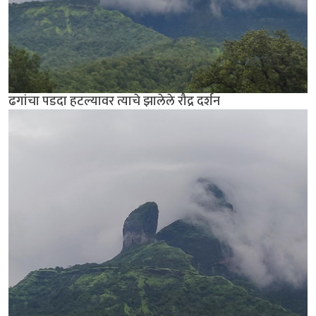
ढगांचा पडदा हटल्यावर त्याचे झालेले रौद्र दर्शन