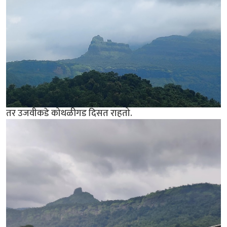
तर उजवीकडे कोथळीगड दिसत राहतो.