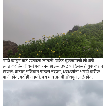
गाडी काढून घाट रस्त्याला लागलो. वाटेत मुक्कामाची शोधली,
त्यात कशेळेनजीकचं एक फार्म हाऊस उपलब्ध दिसलं ते बुक करुन
टाकलं. घाटात अजिबात पाऊस नव्हता, धबधब्यांना अगदी बारीक
पाणी होतं, गर्दीही नव्हती. ढग मात्र अगदी ओथंबून आले होते.