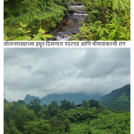
सोलनपाड्याच्या इथून दिसणारा पदरगड आणि भीमाशंकरची रांग