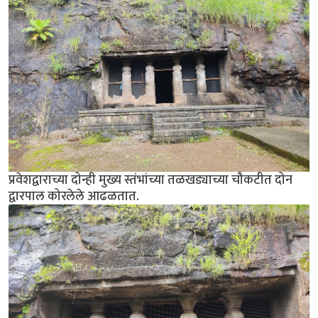
प्रवेशद्वाराच्या दोन्ही मुख्य स्तंभांच्या तळखड्याच्या चौकटीत दोन
द्वारपाल कोरलेले आढळतात.