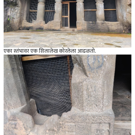
एका स्तंभावर एक शिलालेख कोरलेला आढळतो.