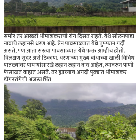
समोर तर आख्खी भीमाशंकराची रांग दिसत राहते. येथे सोलनपाडा
नावाचे लहानसे धरण आहे. ऐन पावसाळ्यात येथे तुफ्फान गर्दी
असते, पण आता सरत्या पावसाळ्यात येथे फक्त आम्हीच होतो.
विलक्षण सुंदर असे ठिकाण. धरणाच्या मुख्य बांधाच्या खाली विविध
पातळ्यांवर पायर्‍यांसारखे लहान लहान बांध आहेत, त्यावरुन पाणी
फेसाळत वाहात असते. तर ह्याच्याच अगदी पुढ्यात भीमाशंकर
डोंगररांगेची अजस्त्र भिंत