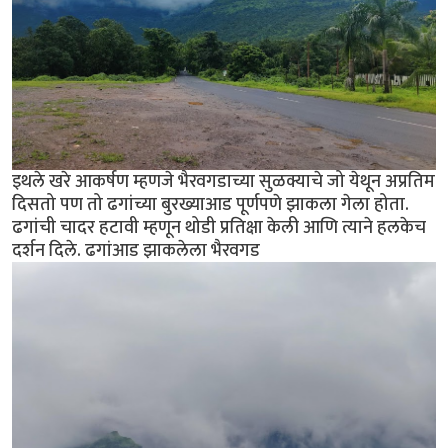
इथले खरे आकर्षण म्हणजे भैरवगडाच्या सुळक्याचे जो येथून अप्रतिम
दिसतो पण तो ढगांच्या बुरख्याआड पूर्णपणे झाकला गेला होता.
ढगांची चादर हटावी म्हणून थोडी प्रतिक्षा केली आणि त्याने हलकेच
दर्शन दिले. ढगांआड झाकलेला भैरवगड