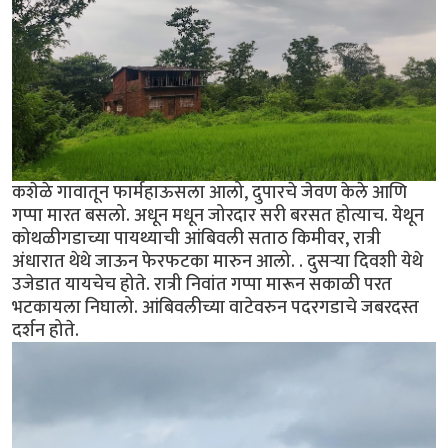
कशेळे गावातून फार्महाऊसला आलो, दुपारचे जेवण केले आणि
गप्पा मारत बसलो. अधून मधून जोरदार सरी बरसत होत्याच. येथून
कोथळीगडाच्या पायथ्याची आंबिवली सताठ किमीवर, रात्री
अंधारात थेथे जाऊन फेरफटका मारुन आलो. . दुसर्‍या दिवशी येथे
उजेडात यायचेच होते. रात्री निवांत गप्पा मारून सकाळी परत
भटकायला निघालो. आंबिवलीच्या वाटेवरुन पदरगडाचे जबरदस्त
दर्शन होते.