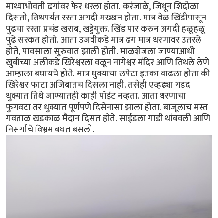
माथ्याभोवती ढगांवर फेर धरला होता. करंजाळे, जिथून शिंदोळा
दिसतो, तिथपर्यंत रस्ता अगदी मख्खन होता. मात्र वेळ खिंडीपासून
पुढचा रस्ता प्रचंड खराब, खड्डेयुक्त. खिंड पार करुन अगदी हळूहळू
पुढे सरकत होतो. आता उजवीकडे मात्र ढग मात्र धरणावर उतरले
होते, पावसाला सुरुवात झाली होती. माळशेजला जाण्याआधी
खुबीच्या अलीकडे खिरेश्वरला वळून नागेश्वर मंदिर आणि तिथले लेणे
आम्हाला बघायचे होते. मात्र धुक्याचा लपेटा इतका वाढला होता की
खिरेश्वर फाटा अजिबातच दिसला नाही. तसेही एव्हढ्या गडद
धुक्यात तिथे जाण्यातही काही पॉईंट नव्हता. आता धरणाचा
फुगवटा तर धुक्यात पूर्णपणे दिसेनासा झाला होता. बाजूलाच मस्त
गवताळ खडकाळ मैदान दिसत होते. साईडला गाडी थांबवली आणि
निसर्गाचे विभ्रम बघत बसलो.