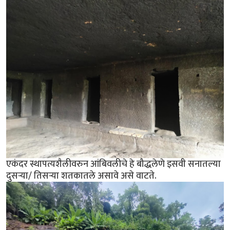
एकंदर स्थापत्यशैलीवरुन आंबिवलीचे हे बौद्धलेणे इसवी सनातल्या
दुसर्‍या/ तिसर्‍या शतकातले असावे असे वाटते.