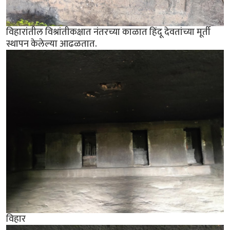
विहारांतील विश्रांतीकक्षात नंतरच्या काळात हिंदू देवतांच्या मूर्ती
स्थापन केलेल्या आढळतात.
विहार