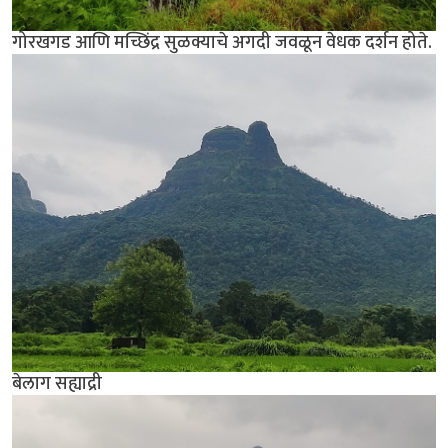
गोरखगड आणि मच्छिंद्र सुळक्याचे अगदी जवळून वेधक दर्शन होते.
बेलाग सह्याद्री