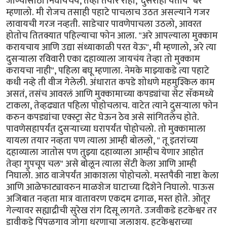
जाण्यासाठी निघायचंय, तेव्हा तयार राहा, 'दुसराही येतोय" बरं
म्हणालो. मी रोजच तसाही पहाटे पाचलाच उठत असल्याने गजर
लावायची गरज नव्हती. साडेचार पावणेपाचला उठलो, आवरत
होतोच तितक्यात पहिल्याचा फोन आला. "अरे आपल्याला मुक्काम
करायचाय आणि उद्या संध्याकाळी परत येऊ", मी म्हणालो, अरे त्या
दुसर्‍याला रविवारी एका दहाव्याला जायचंय तेव्हा तो मुक्काम
करायचा नाही", पहिला बघू म्हणाला. नेमके माझ्याकडे त्या पहाटे
कधी नव्हे ती वीज गेलेली. अंधारात कपडे शोधणे महमुश्किल काम
असतं, तसंच आवरलं आणि मुक्कामाच्या कपड्यांचा सेट सॅकमध्ये
टाकला, तेव्हढ्यात पहिला पोहोचलाच. वाटेत त्याने दुसर्‍याला फोन
करुन कपड्यांचा एक्स्ट्रा सेट घेऊन ठेव असे सांगितलेच होते.
पावणेसहापर्यंत दुसर्‍याच्या घरापर्यंत पोहोचलो. तो मुक्कामाला
यायला तयार नव्हता पण त्याला आम्ही बोललो, " तू इतरांच्या
दहाव्याला जातोस पण तुझ्या दहाव्याला आम्हीच येणार आहोत
तेव्हा गुपचूप चल" असे बोलून त्याला सेंटी केला आणि आम्ही
निघालो. आठ वाजेपर्यंत आकाशला पोहोचलो. मस्तपैकी नाष्टा केला
आणि आळेफाट्यावरुन माळशेज घाटाच्या दिशेने निघालो. पाऊस
अजिबात नव्हता मात्र वातावरण एकदम ढगाळ, मस्त होते. ओतूर
गेल्यावर सह्याद्रीची सुरेख रांग दिसू लागते. उजवीकडे हटकेश्वर तर
डावीकडे पिंपळगाव जोगा धरणाचा जलाशय. हटकेश्वराच्या