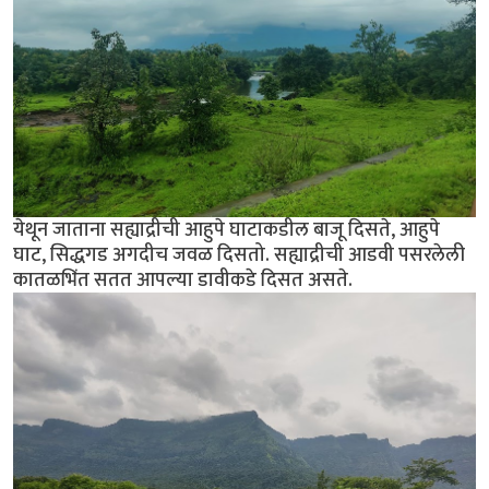
येथून जाताना सह्याद्रीची आहुपे घाटाकडील बाजू दिसते, आहुपे
घाट, सिद्धगड अगदीच जवळ दिसतो. सह्याद्रीची आडवी पसरलेली
कातळभिंत सतत आपल्या डावीकडे दिसत असते.