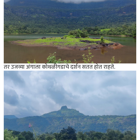
तर उजव्या अंगाला कोथळीगडाचे दर्शन सतत होत राहते.