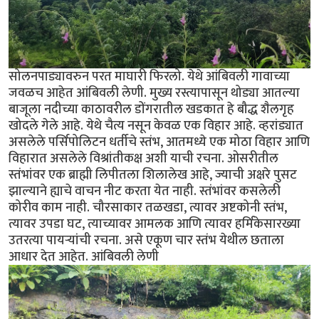
सोलनपाड्यावरुन परत माघारी फिरलो. येथे आंबिवली गावाच्या
जवळच आहेत आंबिवली लेणी. मुख्य रस्त्यापासून थोड्या आतल्या
बाजूला नदीच्या काठावरील डोंगरातील खडकात हे बौद्ध शैलगृह
खोदले गेले आहे. येथे चैत्य नसून केवळ एक विहार आहे. व्हरांड्यात
असलेले पर्सिपोलिटन धर्तीचे स्तंभ, आतमध्ये एक मोठा विहार आणि
विहारात असलेले विश्रांतीकक्ष अशी याची रचना. ओसरीतील
स्तंभांवर एक ब्राह्मी लिपीतला शिलालेख आहे, ज्याची अक्षरे पुसट
झाल्याने ह्याचे वाचन नीट करता येत नाही. स्तंभांवर कसलेली
कोरीव काम नाही. चौरसाकार तळखडा, त्यावर अष्टकोनी स्तंभ,
त्यावर उपडा घट, त्याच्यावर आमलक आणि त्यावर हर्मिकेसारख्या
उतरत्या पायर्‍यांची रचना. असे एकूण चार स्तंभ येथील छताला
आधार देत आहेत. आंबिवली लेणी