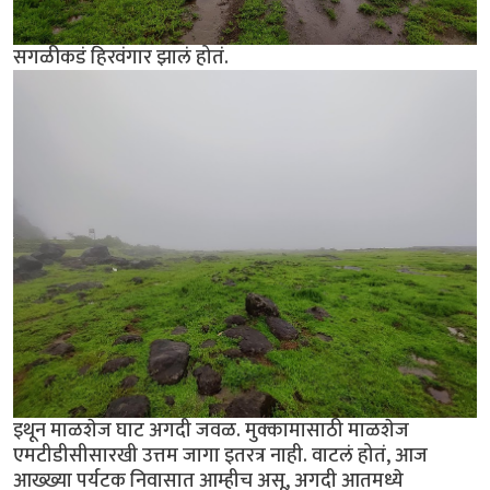
सगळीकडं हिरवंगार झालं होतं.
इथून माळशेज घाट अगदी जवळ. मुक्कामासाठी माळशेज
एमटीडीसीसारखी उत्तम जागा इतरत्र नाही. वाटलं होतं, आज
आख्ख्या पर्यटक निवासात आम्हीच असू, अगदी आतमध्ये