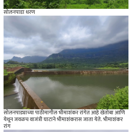
सोलनपाडा धरण
सोलनपाड्याच्या पाठीमागील भीमाशंकर रांगेत आहे खेतोबा आणि
येथून जवळच वाजंत्री घाटाने भीमाशंकरास जाता येते. भीमाशंकर
रांग