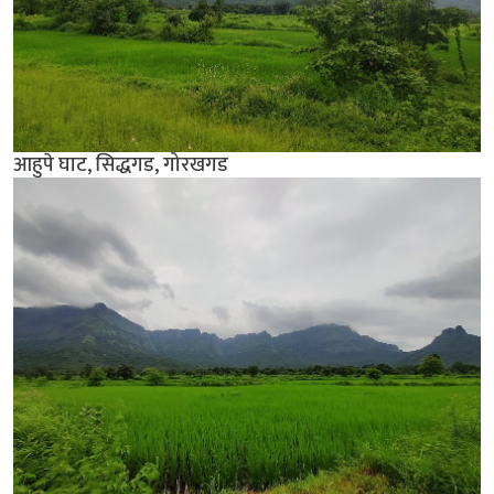
आहुपे घाट, सिद्धगड, गोरखगड