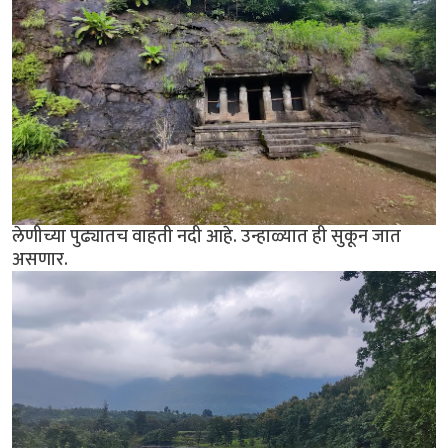
लेणीच्या पुढ्यातच वाहती नदी आहे. उन्हाळ्यात ही सुकून जात
असणार.