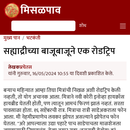
Skip to main content
मिसळपाव
शोध
शोध
मुख्य पान
भटकंती
सह्याद्रीच्या बाजूबाजूने एक रोडट्रिप
लेखक
प्रचेतस
यांनी गुरुवार, 16/05/2024 10:55 या दिवशी प्रकाशित केले.
बर्‍याच महिन्यात आम्हा तिघा मित्रांची निखळ अशी रोडट्रिप केली
नव्हती, तो योग अचानक आला. मित्राने नवी कोरी इनोव्हा हायक्रॉस
हायब्रीड घेतली होती, पण त्यातून आमचं फिरणं झालं नव्हतं. सरता
पावसाळा होता. १६ सप्टेंबरची रात्र. मित्राचा रात्री साडेअकराला फोन
आला. मी नेहमीप्रमाणेच लवकर झोपत असल्याने झोपेतच फोन
घेतला. "अरे आपल्याला उद्या पहाटे पाच साडेपाचला माळशेजला