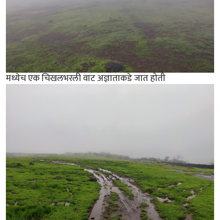
मध्येच एक चिखलभरली वाट अज्ञाताकडे जात होती