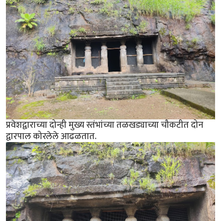
प्रवेशद्वाराच्या दोन्ही मुख्य स्तंभांच्या तळखड्याच्या चौकटीत दोन
द्वारपाल कोरलेले आढळतात.