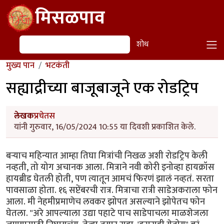
Skip to main content
मिसळपाव
शोध
शोध
मुख्य पान
भटकंती
सह्याद्रीच्या बाजूबाजूने एक रोडट्रिप
लेखक
प्रचेतस
यांनी गुरुवार, 16/05/2024 10:55 या दिवशी प्रकाशित केले.
बर्‍याच महिन्यात आम्हा तिघा मित्रांची निखळ अशी रोडट्रिप केली
नव्हती, तो योग अचानक आला. मित्राने नवी कोरी इनोव्हा हायक्रॉस
हायब्रीड घेतली होती, पण त्यातून आमचं फिरणं झालं नव्हतं. सरता
पावसाळा होता. १६ सप्टेंबरची रात्र. मित्राचा रात्री साडेअकराला फोन
आला. मी नेहमीप्रमाणेच लवकर झोपत असल्याने झोपेतच फोन
घेतला. "अरे आपल्याला उद्या पहाटे पाच साडेपाचला माळशेजला