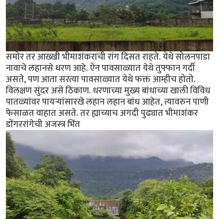
समोर तर आख्खी भीमाशंकराची रांग दिसत राहते. येथे सोलनपाडा
नावाचे लहानसे धरण आहे. ऐन पावसाळ्यात येथे तुफ्फान गर्दी
असते, पण आता सरत्या पावसाळ्यात येथे फक्त आम्हीच होतो.
विलक्षण सुंदर असे ठिकाण. धरणाच्या मुख्य बांधाच्या खाली विविध
पातळ्यांवर पायर्‍यांसारखे लहान लहान बांध आहेत, त्यावरुन पाणी
फेसाळत वाहात असते. तर ह्याच्याच अगदी पुढ्यात भीमाशंकर
डोंगररांगेची अजस्त्र भिंत