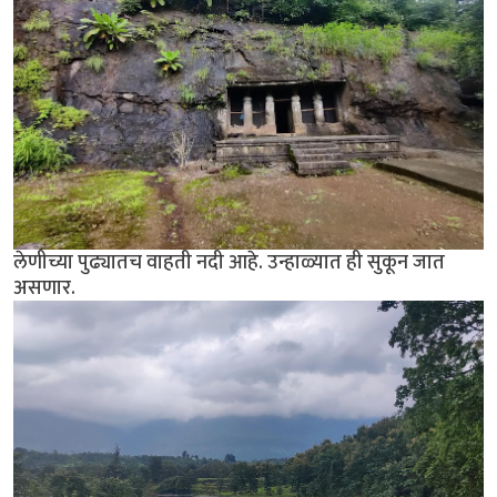
लेणीच्या पुढ्यातच वाहती नदी आहे. उन्हाळ्यात ही सुकून जात
असणार.