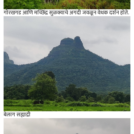
गोरखगड आणि मच्छिंद्र सुळक्याचे अगदी जवळून वेधक दर्शन होते.
बेलाग सह्याद्री