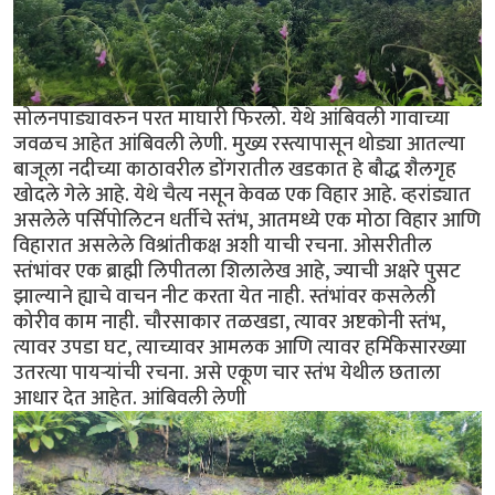
सोलनपाड्यावरुन परत माघारी फिरलो. येथे आंबिवली गावाच्या
जवळच आहेत आंबिवली लेणी. मुख्य रस्त्यापासून थोड्या आतल्या
बाजूला नदीच्या काठावरील डोंगरातील खडकात हे बौद्ध शैलगृह
खोदले गेले आहे. येथे चैत्य नसून केवळ एक विहार आहे. व्हरांड्यात
असलेले पर्सिपोलिटन धर्तीचे स्तंभ, आतमध्ये एक मोठा विहार आणि
विहारात असलेले विश्रांतीकक्ष अशी याची रचना. ओसरीतील
स्तंभांवर एक ब्राह्मी लिपीतला शिलालेख आहे, ज्याची अक्षरे पुसट
झाल्याने ह्याचे वाचन नीट करता येत नाही. स्तंभांवर कसलेली
कोरीव काम नाही. चौरसाकार तळखडा, त्यावर अष्टकोनी स्तंभ,
त्यावर उपडा घट, त्याच्यावर आमलक आणि त्यावर हर्मिकेसारख्या
उतरत्या पायर्‍यांची रचना. असे एकूण चार स्तंभ येथील छताला
आधार देत आहेत. आंबिवली लेणी