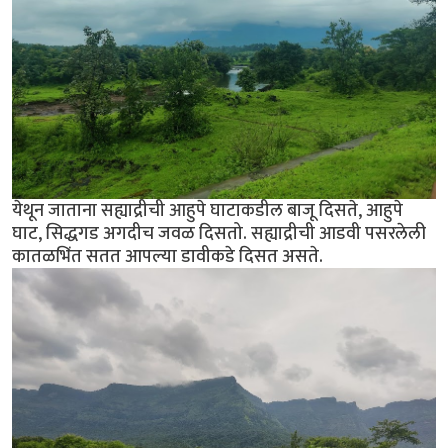
येथून जाताना सह्याद्रीची आहुपे घाटाकडील बाजू दिसते, आहुपे
घाट, सिद्धगड अगदीच जवळ दिसतो. सह्याद्रीची आडवी पसरलेली
कातळभिंत सतत आपल्या डावीकडे दिसत असते.