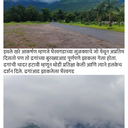
इथले खरे आकर्षण म्हणजे भैरवगडाच्या सुळक्याचे जो येथून अप्रतिम
दिसतो पण तो ढगांच्या बुरख्याआड पूर्णपणे झाकला गेला होता.
ढगांची चादर हटावी म्हणून थोडी प्रतिक्षा केली आणि त्याने हलकेच
दर्शन दिले. ढगांआड झाकलेला भैरवगड