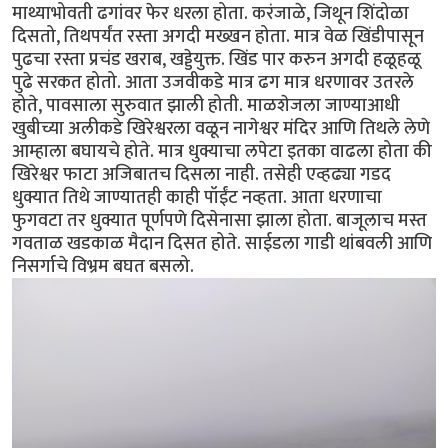
माथ्याभोवती ढगांवर फेर धरला होता. करंजाळे, जिथून शिंदोळा
दिसतो, तिथपर्यंत रस्ता अगदी मख्खन होता. मात्र वेळ खिंडीपासून
पुढचा रस्ता प्रचंड खराब, खड्डेयुक्त. खिंड पार करुन अगदी हळूहळू
पुढे सरकत होतो. आता उजवीकडे मात्र ढग मात्र धरणावर उतरले
होते, पावसाला सुरुवात झाली होती. माळशेजला जाण्याआधी
खुबीच्या अलीकडे खिरेश्वरला वळून नागेश्वर मंदिर आणि तिथले लेणे
आम्हाला बघायचे होते. मात्र धुक्याचा लपेटा इतका वाढला होता की
खिरेश्वर फाटा अजिबातच दिसला नाही. तसेही एव्हढ्या गडद
धुक्यात तिथे जाण्यातही काही पॉईंट नव्हता. आता धरणाचा
फुगवटा तर धुक्यात पूर्णपणे दिसेनासा झाला होता. बाजूलाच मस्त
गवताळ खडकाळ मैदान दिसत होते. साईडला गाडी थांबवली आणि
निसर्गाचे विभ्रम बघत बसलो.