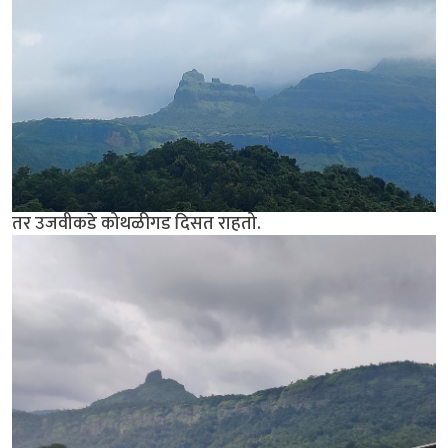
तर उजवीकडे कोथळीगड दिसत राहतो.