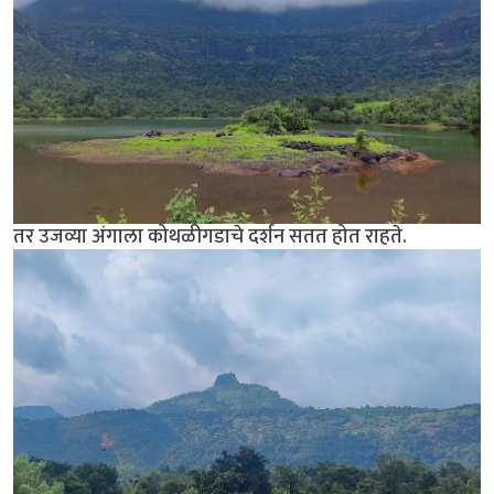
तर उजव्या अंगाला कोथळीगडाचे दर्शन सतत होत राहते.