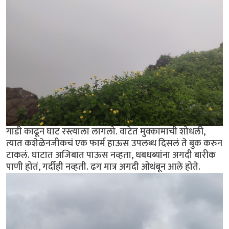
गाडी काढून घाट रस्त्याला लागलो. वाटेत मुक्कामाची शोधली,
त्यात कशेळेनजीकचं एक फार्म हाऊस उपलब्ध दिसलं ते बुक करुन
टाकलं. घाटात अजिबात पाऊस नव्हता, धबधब्यांना अगदी बारीक
पाणी होतं, गर्दीही नव्हती. ढग मात्र अगदी ओथंबून आले होते.