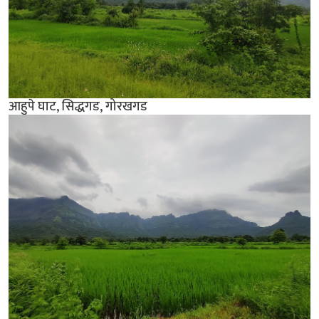
आहुपे घाट, सिद्धगड, गोरखगड