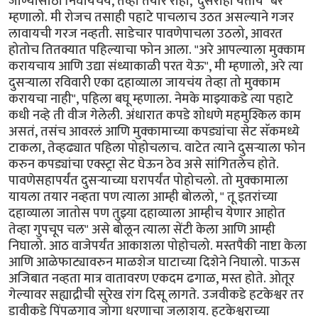
जाण्यासाठी निघायचंय, तेव्हा तयार राहा, 'दुसराही येतोय" बरं
म्हणालो. मी रोजच तसाही पहाटे पाचलाच उठत असल्याने गजर
लावायची गरज नव्हती. साडेचार पावणेपाचला उठलो, आवरत
होतोच तितक्यात पहिल्याचा फोन आला. "अरे आपल्याला मुक्काम
करायचाय आणि उद्या संध्याकाळी परत येऊ", मी म्हणालो, अरे त्या
दुसर्‍याला रविवारी एका दहाव्याला जायचंय तेव्हा तो मुक्काम
करायचा नाही", पहिला बघू म्हणाला. नेमके माझ्याकडे त्या पहाटे
कधी नव्हे ती वीज गेलेली. अंधारात कपडे शोधणे महमुश्किल काम
असतं, तसंच आवरलं आणि मुक्कामाच्या कपड्यांचा सेट सॅकमध्ये
टाकला, तेव्हढ्यात पहिला पोहोचलाच. वाटेत त्याने दुसर्‍याला फोन
करुन कपड्यांचा एक्स्ट्रा सेट घेऊन ठेव असे सांगितलेच होते.
पावणेसहापर्यंत दुसर्‍याच्या घरापर्यंत पोहोचलो. तो मुक्कामाला
यायला तयार नव्हता पण त्याला आम्ही बोललो, " तू इतरांच्या
दहाव्याला जातोस पण तुझ्या दहाव्याला आम्हीच येणार आहोत
तेव्हा गुपचूप चल" असे बोलून त्याला सेंटी केला आणि आम्ही
निघालो. आठ वाजेपर्यंत आकाशला पोहोचलो. मस्तपैकी नाष्टा केला
आणि आळेफाट्यावरुन माळशेज घाटाच्या दिशेने निघालो. पाऊस
अजिबात नव्हता मात्र वातावरण एकदम ढगाळ, मस्त होते. ओतूर
गेल्यावर सह्याद्रीची सुरेख रांग दिसू लागते. उजवीकडे हटकेश्वर तर
डावीकडे पिंपळगाव जोगा धरणाचा जलाशय. हटकेश्वराच्या