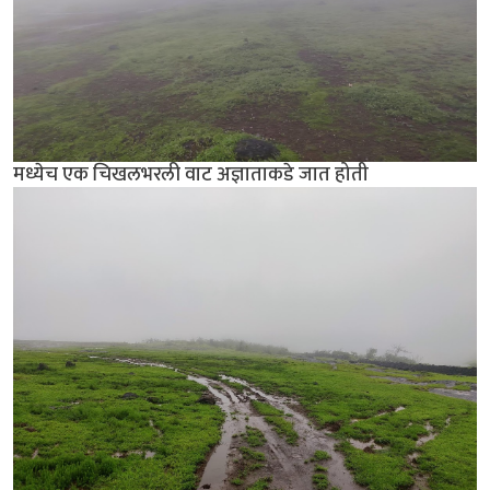
मध्येच एक चिखलभरली वाट अज्ञाताकडे जात होती