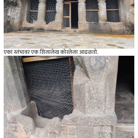
एका स्तंभावर एक शिलालेख कोरलेला आढळतो.