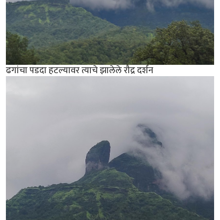
ढगांचा पडदा हटल्यावर त्याचे झालेले रौद्र दर्शन