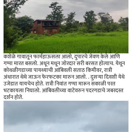
कशेळे गावातून फार्महाऊसला आलो, दुपारचे जेवण केले आणि
गप्पा मारत बसलो. अधून मधून जोरदार सरी बरसत होत्याच. येथून
कोथळीगडाच्या पायथ्याची आंबिवली सताठ किमीवर, रात्री
अंधारात थेथे जाऊन फेरफटका मारुन आलो. . दुसर्‍या दिवशी येथे
उजेडात यायचेच होते. रात्री निवांत गप्पा मारून सकाळी परत
भटकायला निघालो. आंबिवलीच्या वाटेवरुन पदरगडाचे जबरदस्त
दर्शन होते.