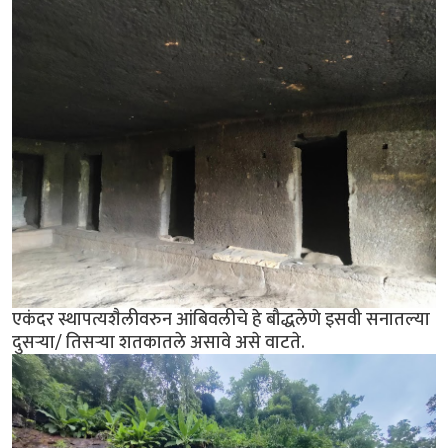
एकंदर स्थापत्यशैलीवरुन आंबिवलीचे हे बौद्धलेणे इसवी सनातल्या
दुसर्‍या/ तिसर्‍या शतकातले असावे असे वाटते.