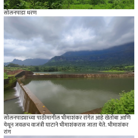
सोलनपाडा धरण
सोलनपाड्याच्या पाठीमागील भीमाशंकर रांगेत आहे खेतोबा आणि
येथून जवळच वाजंत्री घाटाने भीमाशंकरास जाता येते. भीमाशंकर
रांग