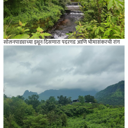
सोलनपाड्याच्या इथून दिसणारा पदरगड आणि भीमाशंकरची रांग