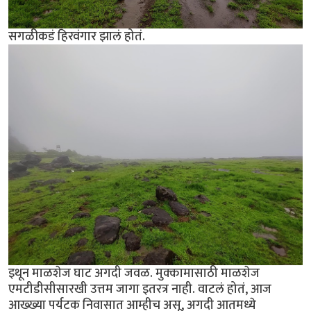
सगळीकडं हिरवंगार झालं होतं.
इथून माळशेज घाट अगदी जवळ. मुक्कामासाठी माळशेज
एमटीडीसीसारखी उत्तम जागा इतरत्र नाही. वाटलं होतं, आज
आख्ख्या पर्यटक निवासात आम्हीच असू, अगदी आतमध्ये