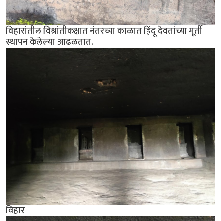
विहारांतील विश्रांतीकक्षात नंतरच्या काळात हिंदू देवतांच्या मूर्ती
स्थापन केलेल्या आढळतात.
विहार