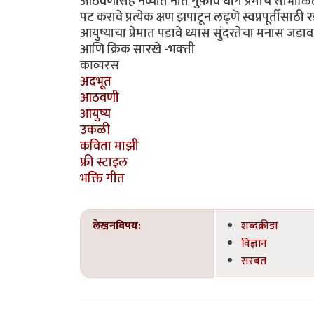
आठवणीसह नव्यात नाते गुंफ़ावे धागे प्रेमाचे सांभाळित 
पट करावे प्रत्येक क्षण झपाटून लढ्णॆ स्वप्नपूर्तीसाठी रड
आयुष्याचा प्रेमात पडावे ध्यास सुंदरतेचा मनास जडावा 
आणि क्रिक सारखे -भक्त्ती
काव्यरस
अदभूत
आठवणी
आयुष्य
उकळी
कविता माझी
फ्री स्टाइल
भक्ति गीत
लेखनविषय:
शब्दक्रीडा
विज्ञान
सरबत