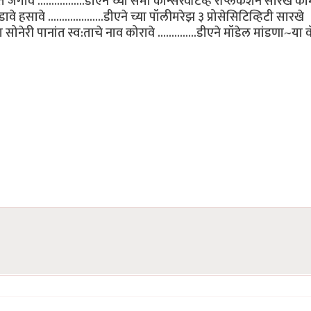
जगावे .................डीएने च्या सेमी कॉन्सरवॅटिव्ह रेप्लिकॅशन सारखे 
ावे हसावे ....................डीएने च्या पॉलीमरेझ ३ प्रोसेसिटिव्हिटी सारखे
सोनेरी पानांत स्व:ताचे नाव कोरावे ..............डीएने मॉडेल मांडणा~या 