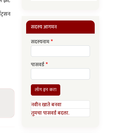
काम झट
वॅट्सन
सदस्य आगमन
सदस्यनाम
पासवर्ड
लॉग इन करा
नवीन खाते बनवा
तुमचा पासवर्ड बदला.