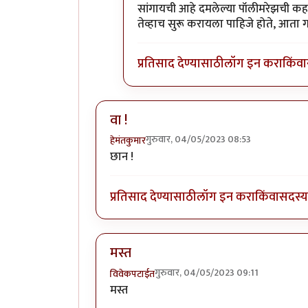
In reply to
(हळू घ्या .. )
by
आंद्रे वडापा
सांगायची आहे दमलेल्या पॉलीमरेझची कहाणी
तेव्हाच सुरू करायला पाहिजे होते, आता 
प्रतिसाद देण्यासाठी
लॉग इन करा
किंवा
वा !
गुरुवार, 04/05/2023 08:53
हेमंतकुमार
छान !
प्रतिसाद देण्यासाठी
लॉग इन करा
किंवा
सदस्य 
मस्त
गुरुवार, 04/05/2023 09:11
विवेकपटाईत
मस्त