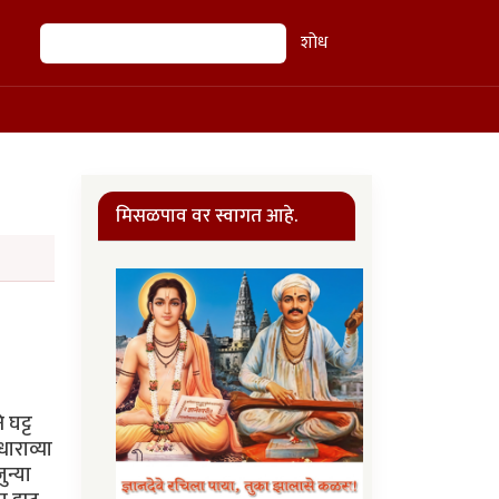
शोध
शोध
मिसळपाव वर स्वागत आहे.
 घट्ट
धाराव्या
ुन्या