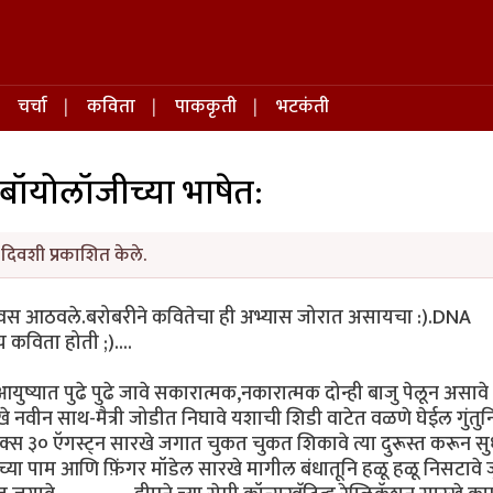
चर्चा
कविता
पाककृती
भटकंती
 बॉयोलॉजीच्या भाषेत:
दिवशी प्रकाशित केले.
 दिवस आठवले.बरोबरीने कवितेचा ही अभ्यास जोरात असायचा :).DNA
कविता होती ;)....
युष्यात पुढे पुढे जावे सकारात्मक,नकारात्मक दोन्ही बाजु पेलून असावे
ेसिस सारखे नवीन साथ-मैत्री जोडीत निघावे यशाची शिडी वाटेत वळणे घेईल गुंतुनि
बल हेलिक्स ३० ऍगस्ट्न सारखे जगात चुकत चुकत शिकावे त्या दुरूस्त करून सु
.डीएने च्या पाम आणि फ़िंगर मॉडेल सारखे मागील बंधातूनि हळू हळू निसटावे ज