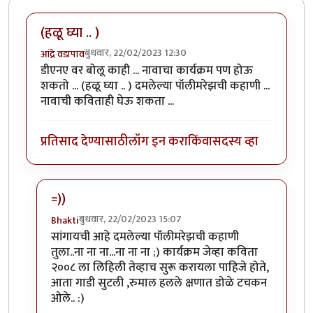
(हळू घ्या .. )
बुधवार, 22/02/2023 12:30
आंद्रे वडापाव
डीएनए वर बोलू काही ... नावाचा कार्यक्रम पण होऊ
शकतो ... (हळू घ्या .. ) दमलेल्या पॉलीमरेझची कहाणी ...
नावाची कविताही घेऊ शकता ...
प्रतिसाद देण्यासाठी
लॉग इन करा
किंवा
सदस्य व्हा
=))
बुधवार, 22/02/2023 15:07
Bhakti
In reply to
(हळू घ्या .. )
by
आंद्रे वडापाव
सांगायची आहे दमलेल्या पॉलीमरेझची कहाणी
तुला..ना ना ना...ना ना ना ;) कार्यक्रम जेव्हा कविता
२००८ ला लिहिली तेव्हाच सुरू करायला पाहिजे होते,
आता गाडी सुटली ,रुमाल हलले क्षणात डोळे टचकन
ओले.. :)