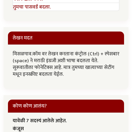
तुमचा पासवर्ड बदला.
लेखन मदत
मिसळपाव.कॉम वर लेखन करताना कंट्रोल (Ctrl) + स्पेसबार
(space) ने मराठी इंग्रजी अशी भाषा बदलता येते.
सुरूवातीला फोनेटिक्स आहे. मात्र तुमच्या खात्याच्या सेटींग
मधून इनस्क्रीप्ट बदलता येईल.
कोण कोण आलंय?
यावेळी 7 सदस्यं आलेले आहेत.
कंजूस