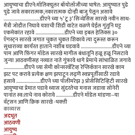
आयुष्याचा डीएने:मॉलिक्य़ूलर बॉयोलॉजीच्या भाषेत: आयुष्यात पुढे
पुढे जावे सकारात्मक,नकारात्मक दोन्ही बाजु पेलून असावे
..............................डीएने च्या ५’ टू ३’ सिन्थेसिस सारखे नवीन साथ-
मैत्री जोडीत निघावे यशाची शिडी वाटेत वळणे घेईल गुंतुनि घट्ट
एकमेकांत रहावे ........................डीएने च्या ड्बल हेलिक्स ३०
ऍगस्ट्न सारखे जगात चुकत चुकत शिकावे त्या दुरूस्त करून
सुधाराव्या कार्यरत हाताने नशीब घडवावे ..........................डीएने च्या
पाम आणि फ़िंगर मॉडेल सारखे मागील बंधातूनि हळू हळू निसटावे
जुन्या आठवणीसह नव्यात नाते गुंफ़ावे धागे प्रेमाचे सांभाळित जगावे
.................डीएने च्या सेमी कॉन्सरवॅटिव्ह रेप्लिकॅशन सारखे काम
झट पट करावे प्रत्येक क्षण झपाटून लढ्णॆ स्वप्नपूर्तीसाठी रडावे
हसावे ....................डीएने च्या पॉलीमरेझ ३ प्रोसेसिटिव्हिटी सारखे
आयुष्याचा प्रेमात पडावे ध्यास सुंदरतेचा मनास जडावा सोनेरी
पानांत स्व:ताचे नाव कोरावे ..............डीएने मॉडेल मांडणा~या
वॅट्सन आणि क्रिक सारखे -भक्त्ती
काव्यरस
अदभूत
आठवणी
आयुष्य