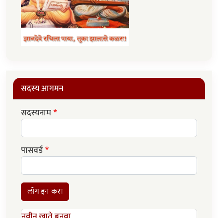
सदस्य आगमन
सदस्यनाम
पासवर्ड
लॉग इन करा
नवीन खाते बनवा