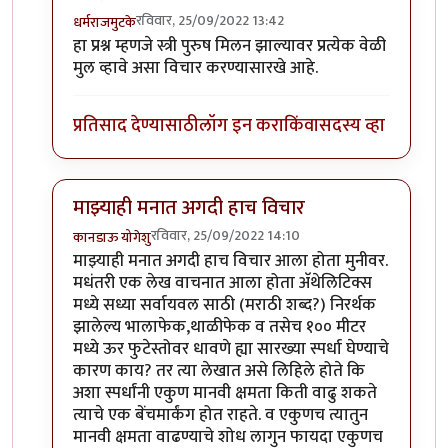
रविवार, 25/09/2022 13:42
धर्मराजमुटके
In reply to
फलीत ?
by
कपिलमुनी
हा प्रश्न म्हणजे स्त्री पुरुष मिलन झाल्यावर प्रत्येक वेळी
मुल व्हावे असा विचार करण्यासारखे आहे.
प्रतिसाद देण्यासाठी
लॉग इन करा
किंवा
सदस्य व्हा
माझ्याही मनात अगदी हाच विचार
रविवार, 25/09/2022 14:10
कानडाऊ योगेशु
In reply to
फलीत ?
by
कपिलमुनी
माझ्याही मनात अगदी हाच विचार आला होता मुनीवर.
मधंतरी एक लेख वाचनात आला होता अ‍ॅथेलिटिक्स
मध्ये सध्या सर्वायवल साठी (मराठी शब्द?) निरर्थक
झालेल्य भालाफेक,थाळीफेक व तसेच १०० मीटर
मध्ये ऊर फुटेस्तोवर धावणे ह्या सारख्या स्पर्धा घेण्याचे
कारण काय? तर त्या लेखात असे लिहिले होते कि
अशा स्पर्धांनी एकुण मानवी क्षमता किती वाढु शकते
त्याचे एक बेंचमार्कंग होत राहते. व एकुणच त्यातुन
मानवी क्षमता वाढण्याचे शोध लागुन फायदा एकुणच