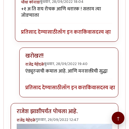
बुधवार, 28/09/2022 18:04
चौथा कोनाडा
In reply to
चालत चालत लडाख वारी
by
कपिलमुनी
+१ अ ति शय रोचक आणि थरारक ! सलाम त्या
जोडप्याला
प्रतिसाद देण्यासाठी
लॉग इन करा
किंवा
सदस्य व्हा
खरोखर!!
बुधवार, 28/09/2022 19:40
राजेंद्र मेहेंदळे
In reply to
+१
by
चौथा कोनाडा
एंड्युरन्सची कमाल आहे. आणि मनःशक्तीची सुद्धा
प्रतिसाद देण्यासाठी
लॉग इन करा
किंवा
सदस्य व्हा
राजेश झाशीपर्यंत पोचला आहे.
↑
गुरुवार, 29/09/2022 12:47
राजेंद्र मेहेंदळे