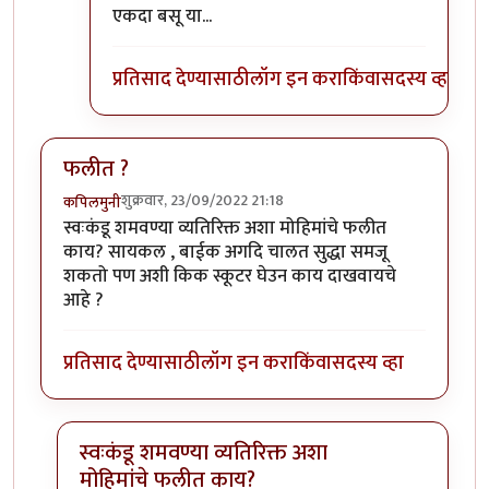
In reply to
या जगात भारावलेल्या वेड्यांची कमी नाही.
b
एकदा बसू या...
प्रतिसाद देण्यासाठी
लॉग इन करा
किंवा
सदस्य व्हा
फलीत ?
शुक्रवार, 23/09/2022 21:18
कपिलमुनी
स्वःकंडू शमवण्या व्यतिरिक्त अशा मोहिमांचे फलीत
काय? सायकल , बाईक अगदि चालत सुद्धा समजू
शकतो पण अशी किक स्कूटर घेउन काय दाखवायचे
आहे ?
प्रतिसाद देण्यासाठी
लॉग इन करा
किंवा
सदस्य व्हा
स्वःकंडू शमवण्या व्यतिरिक्त अशा
मोहिमांचे फलीत काय?