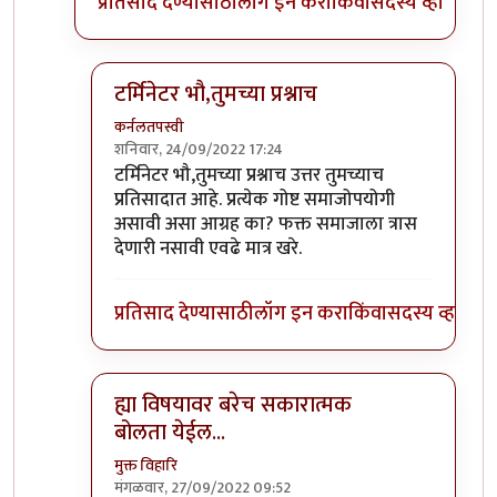
प्रतिसाद देण्यासाठी
लॉग इन करा
किंवा
सदस्य व्हा
टर्मिनेटर भौ,तुमच्या प्रश्नाच
कर्नलतपस्वी
शनिवार, 24/09/2022 17:24
In reply to
या जगात भारावलेल्या वेड्यांची कमी नाही.
b
टर्मिनेटर भौ,तुमच्या प्रश्नाच उत्तर तुमच्याच
प्रतिसादात आहे. प्रत्येक गोष्ट समाजोपयोगी
असावी असा आग्रह का? फक्त समाजाला त्रास
देणारी नसावी एवढे मात्र खरे.
प्रतिसाद देण्यासाठी
लॉग इन करा
किंवा
सदस्य व्हा
ह्या विषयावर बरेच सकारात्मक
बोलता येईल...
मुक्त विहारि
मंगळवार, 27/09/2022 09:52