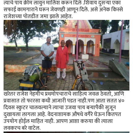
त्याचे पाय क्रीम लावुन मालिश करून दिले .शिवाय दुसऱ्या एका
सफाई कामगाराने घरून जेवणही आणून दिले. असे अनेक किस्से
राजेशच्या पोतडीत जमा झाले आहेत.
खरेतर राजेश नेहमीच प्रथमोपचाराचे साहित्य जवळ ठेवतो, आणि
प्रवासात तो फारसा कधी आजारी पडत नाही.पण आता सतत ४०
दिवस स्कुटर चालवल्याने त्याचा उजवा पाय बऱ्यापैकी सुजून
दुखायला लागला आहे. वेदनाशामक औषधे वगैरे घेऊन कितपत
उपयोग होईल माहित नाही. आपण आशा करुया की त्याला
लवकरच बरे वाटेल.