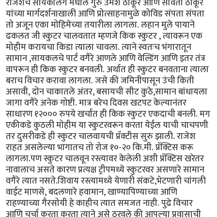
राजेशचे सायकलिंग मधील गुरु उमेश ठाकूर आणि सविता ठाकूर
यांच्या मार्गदर्शनाखाली आणि प्रोत्साहनामुळे कोविड संपता संपता
तो अजून एका मोहिमेच्या तयारीला लागला. लहान मुले पायाने
ढकलत जी स्कुटर चालवतात म्हणजे किक स्कुटर , त्यावरून एक
मोहीम करायचा किडा त्याला चावला. त्याने स्वतःच भंगारातून
सामान ,सायकलचे पार्ट वगैरे आणले आणि वेल्डिंग आणि इतर तंत्र
वापरून ही किक स्कुटर बनवली. अर्थात ही स्कुटर बनवताना त्याला
बराच विचार करावा लागला. जसे की जमिनीपासून उंची किती
असावी, दोन चाकातले अंतर, बसायची सीट कुठे,सामान बांधायला
जागा वगैरे अनेक गोष्टी. मात्र बरेच दिवस खटपट केल्यानंतर
साधारण १२००० रुपये खर्चात ही किक स्कुटर एकदाची बनली. मग
एकीकडे कुठली मोहीम या स्कुटरवरून करता येईल याची चाचपणी
तर दुसरीकडे ही स्कुटर चालवायची प्रॅक्टीस सुरु झाली. राजेश
राहत असलेल्या भागातच तो रोज १०-२० कि.मी. प्रॅक्टिस करू
लागला.पण स्कुटर चालवून रस्त्यावर केलेली अशी प्रॅक्टिस खरेतर
नावालाच असते कारण प्रत्यक्ष ट्रीपमध्ये स्कुटरवर असणारे सामान
वगैरे त्यात नसते.शिवाय रस्त्यामध्ये येणारी संकटे,भेटणारी चांगली
वाईट माणसे, बदलणारे हवामान, खाण्यापिण्याच्या आणि
राहण्याच्या गैरसोयी हे काहीच त्यात समजत नाही. पुढे विचार
आणि चर्चा करता करता त्याने असे ठरवले की आपल्या प्रवासाची