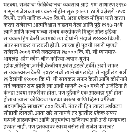
भटक्या. राजेशचा फॅब्रिकेशनचा व्यवसाय आहे. पण साधारण १९९०
पासून राजेशच्या सायकल मोहीम सुरु झाल्या. ठाणे वज्रेश्वरी -१२०
कि.मी. ठाणे नाशिक -५२० कि.मी. अशा एकेक मोहिमा फत्ते करता
करता राजेशचा आत्मविश्वास वाढतच गेला आणि पुढे १९९७ मध्ये
त्याने आणि कल्याणच्या संजय करंदीकरने मिळून ऑल इंडिया
सायकल ट्रिप केली ज्यामध्ये त्या दोघांनी अंदाजे १४००० कि.मी.
अंतर सायकल चालवली होती. त्याच्या ही पुढची भरारी म्हणजे
राजेशने २००९ मध्ये जवळपास १७००० कि. मी. ची म्यानमार-
थायलंड -हाँग काँग-चीन-कोरिया-जपान-युरोप
(झेक,ऑस्ट्रिया,जर्मनी,बेल्जीयम,फ्रांस,इटली,टर्की) अशी सफर
सायकलवरून केली. २०१४ मध्ये त्याने बांगलादेश ते न्यूझीलंड अशी
११ देशांची १९००० कि.मी. ची सायकल सफर केली आणि कोरोनाने
सर्व व्यवहार ठप्प झाले त्या आधी म्हणजे २०२० मध्ये तो अर्जेंटिना ते
कॅनडा अश्या सफरीवर होता. पण दुर्दैवाने एक आठवडा पूर्ण होता
होताच त्याला कोविडचा फटका बसला आणि व्हिसा वगैरेंच्या
अडचणींमुळे साधारण ८०० कि.मी. नंतर ती ट्रिप त्याला अर्धवटच
सोडावी लागली. आता खरे सांगायचे तर ह्यातील एकेक सफर
म्हणजे आठवणींचा आणि अनुभवांचा खजिनाच आहे असे म्हणायला
हरकत नाही. पण इतक्यावर स्वस्थ बसेल तो राजेश कसला?