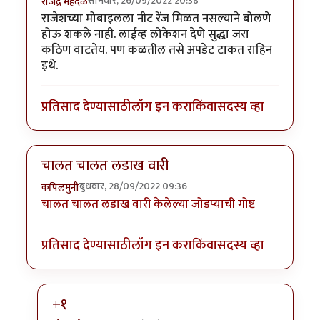
सोमवार, 26/09/2022 20:38
राजेंद्र मेहेंदळे
राजेशच्या मोबाइलला नीट रेंज मिळत नसल्याने बोलणे
होऊ शकले नाही. लाईव्ह लोकेशन देणे सुद्धा जरा
कठिण वाटतेय. पण कळतील तसे अपडेट टाकत राहिन
इथे.
प्रतिसाद देण्यासाठी
लॉग इन करा
किंवा
सदस्य व्हा
चालत चालत लडाख वारी
बुधवार, 28/09/2022 09:36
कपिलमुनी
चालत चालत लडाख वारी केलेल्या जोडप्याची गोष्ट
प्रतिसाद देण्यासाठी
लॉग इन करा
किंवा
सदस्य व्हा
+१