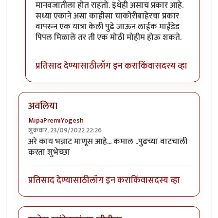
मानवजातीला होत राहतो. इथेही असाच प्रकार आहे.
सध्या एकाने असा काहीसा चाकोरीबाहेरचा प्रकार
वापरुन एक यात्रा केली पुढे जाऊन लाईक माईंडेड
पिपल मिळाले तर ती एक मोठी मोहीम होऊ शकते.
प्रतिसाद देण्यासाठी
लॉग इन करा
किंवा
सदस्य व्हा
अवलिया
MipaPremiYogesh
शुक्रवार, 23/09/2022 22:26
अरे काय भन्नाट माणूस आहे... कमाल ..पुढच्या वाटचाली
करता शुभेच्छा
प्रतिसाद देण्यासाठी
लॉग इन करा
किंवा
सदस्य व्हा