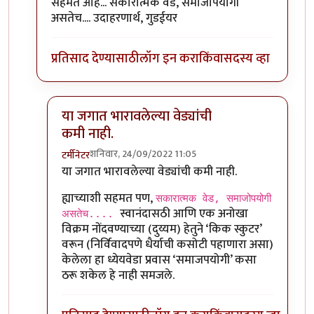
In reply to
सॅल्युट. या जगात भारावलेल्या
by
कर्नलतपस्वी
सहमत आहे... सकारात्मक वेड, समाजोपयोगी
असतेच.... उदाहरणार्थ, गुडईयर
प्रतिसाद देण्यासाठी
लॉग इन करा
किंवा
सदस्य व्हा
या जगात भारावलेल्या वेड्यांची
कमी नाही.
शनिवार, 24/09/2022 11:05
टर्मीनेटर
In reply to
या जगात भारावलेल्या वेड्यांची कमी नाही.
by
म
या जगात भारावलेल्या वेड्यांची कमी नाही.
ह्याच्याशी सहमत पण,
सकारात्मक वेड, समाजोपयोगी
स्वानंदासठी आणि एक अनोखा
असतेच....
विक्रम नोंदवण्याच्या (दुय्यम) हेतुने ‘किक स्कुटर’
वरून (निर्विवादपणे धैर्याची कसोटी पहाणारा असा)
केलेला हा ध्येयवेडा प्रवास ‘समाजपयोगी’ कसा
ठरू शकेल हे नाही समजले.