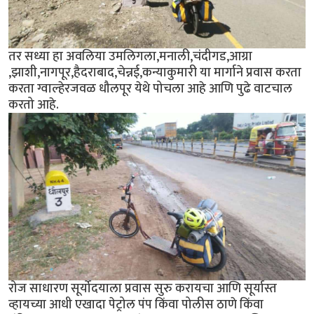
तर सध्या हा अवलिया उमलिगला,मनाली,चंदीगड,आग्रा
,झाशी,नागपूर,हैदराबाद,चेन्नई,कन्याकुमारी या मार्गाने प्रवास करता
करता ग्वाल्हेरजवळ धौलपूर येथे पोचला आहे आणि पुढे वाटचाल
करतो आहे.
रोज साधारण सूर्योदयाला प्रवास सुरु करायचा आणि सूर्यास्त
व्हायच्या आधी एखादा पेट्रोल पंप किंवा पोलीस ठाणे किंवा