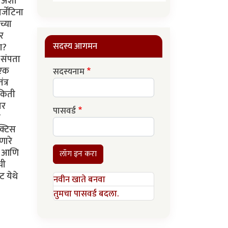
ड अशी
जेंटिना
च्या
र
सदस्य आगमन
ा?
 संपता
 एक
सदस्यनाम
त्र
 किती
तर
पासवर्ड
ी
क्टिस
णारे
या आणि
लॉग इन करा
ची
 येथे
नवीन खाते बनवा
तुमचा पासवर्ड बदला.