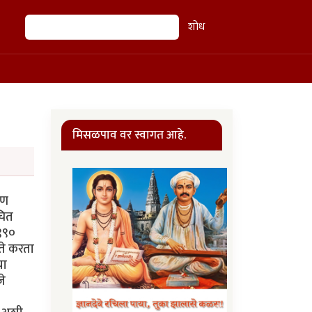
शोध
शोध
मिसळपाव वर स्वागत आहे.
पण
चित
९९०
ते करता
या
जे