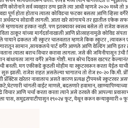
) अशी सफर सायकलवरून केली. २०१४ मध्ये त्याने बांगलादेश ते न्यूझीलं
ोरोनाने सर्व व्यवहार ठप्प झाले त्या आधी म्हणजे २०२० मध्ये तो अर्
वडा पूर्ण होता होताच त्याला कोविडचा फटका बसला आणि व्हिसा वगैरें
याला अर्धवटच सोडावी लागली. आता खरे सांगायचे तर ह्यातील एकेक सफ
े म्हणायला हरकत नाही. पण इतक्यावर स्वस्थ बसेल तो राजेश कसल
ा ठाकूर यांच्या मार्गदर्शनाखाली आणि प्रोत्साहनामुळे कोविड संपता
ले पायाने ढकलत जी स्कुटर चालवतात म्हणजे किक स्कुटर , त्यावरून
ंगारातून सामान ,सायकलचे पार्ट वगैरे आणले आणि वेल्डिंग आणि इतर तं
बनवताना त्याला बराच विचार करावा लागला. जसे की जमिनीपासून उंची
 बांधायला जागा वगैरे अनेक गोष्टी. मात्र बरेच दिवस खटपट केल्यानं
ाची बनली. मग एकीकडे कुठली मोहीम या स्कुटरवरून करता येईल याच
 सुरु झाली. राजेश राहत असलेल्या भागातच तो रोज १०-२० कि.मी. प्रॅ
प्रॅक्टिस खरेतर नावालाच असते कारण प्रत्यक्ष ट्रीपमध्ये स्कुटरवर अस
 संकटे,भेटणारी चांगली वाईट माणसे, बदलणारे हवामान, खाण्यापिण्याच्
ुढे विचार आणि चर्चा करता करता त्याने असे ठरवले की आपल्या प्रवासा
ा पास, समुद्रसपाटीपासुन १९०२४ फूट, येथून करून कन्याकुमारी ० फूट