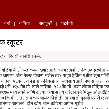
चर्चा
कविता
पाककृती
भटकंती
 स्कूटर
57 या दिवशी प्रकाशित केले.
या अवलियाची ओळख करून देणार आहे. जगभर अशी अनेक उदाहरणे आ
ला "बॉय नेक्स्ट डोअर" असेल तर? माझा ट्रेकिंग मधील जुना परि
साच एका भटक्या. राजेशचा फॅब्रिकेशनचा व्यवसाय आहे. पण साधारण १
ज्रेश्वरी -१२० कि.मी. ठाणे नाशिक -५२० कि.मी. अशा एकेक मोहिमा फत्
१९९७ मध्ये त्याने आणि कल्याणच्या संजय करंदीकरने मिळून ऑल इंडि
४००० कि.मी. अंतर सायकल चालवली होती. त्याच्या ही पुढची भरारी म्हण
यानमार-थायलंड -हाँग काँग-चीन-कोरिया-जपान-युरोप