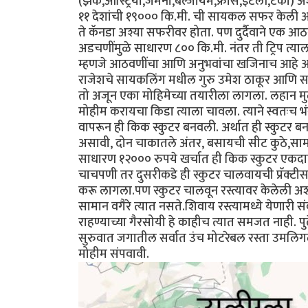
(झेक,ऑस्ट्रिया,जर्मनी,बेल्जीयम,फ्रांस,इटली,टर्की
११ देशांची १९००० कि.मी. ची सायकल सफर केली आणि क
ते कॅनडा अश्या सफरीवर होता. पण दुर्दैवाने एक आठ
अडचणींमुळे साधारण ८०० कि.मी. नंतर ती ट्रिप त्
म्हणजे आठवणींचा आणि अनुभवांचा खजिनाच आहे अस
राजेशचे सायकलिंग मधील गुरु उमेश ठाकूर आणि सवित
तो अजून एका मोहिमेच्या तयारीला लागला. लहान मु
मोहीम करायचा किडा त्याला चावला. त्याने स्वतःच भ
वापरून ही किक स्कुटर बनवली. अर्थात ही स्कुटर 
असावी, दोन चाकातले अंतर, बसायची सीट कुठे,सामान
साधारण १२००० रुपये खर्चात ही किक स्कुटर एकद
चाचपणी तर दुसरीकडे ही स्कुटर चालवायची प्रॅक्टीस
करू लागला.पण स्कुटर चालवून रस्त्यावर केलेली अशी 
सामान वगैरे त्यात नसते.शिवाय रस्त्यामध्ये येणारी
राहण्याच्या गैरसोयी हे काहीच त्यात समजत नाही. प
सुरुवात जगातील सर्वात उंच मोटरेबल रस्ता उमलिगल
मोहीम संपवावी.