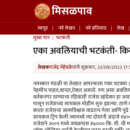
Skip to main content
मिसळपाव
Main navigation
स्वगृह
नवे लेखन
नवे प्रतिसाद
लेख
मुख्य पान
भटकंती
एका अवलियाची भटकंती- किक
लेखक
राजेंद्र मेहेंदळे
यांनी शुक्रवार, 23/09/2022 17:
नमस्कार मंडळी या लेखात आपल्याला एका भटक्
नेहमीच पाहत,वाचत,ऐकत असतो. पण असा अवलिया आप
वर्तकनगर ठाण्याचा रहिवासी राजेश खांडेकर हा अ
पासून राजेशच्या सायकल मोहीम सुरु झाल्या. ठाणे व
करता राजेशचा आत्मविश्वास वाढतच गेला आणि पुढे 
सायकल ट्रिप केली ज्यामध्ये त्या दोघांनी अंदाजे १
राजेशने २००९ मध्ये जवळपास १७००० कि. मी. ची म्