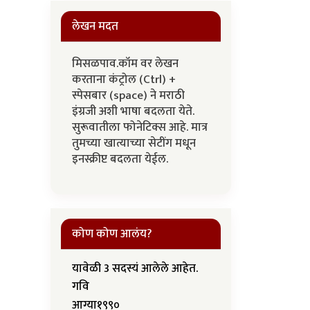
लेखन मदत
मिसळपाव.कॉम वर लेखन
करताना कंट्रोल (Ctrl) +
स्पेसबार (space) ने मराठी
इंग्रजी अशी भाषा बदलता येते.
सुरूवातीला फोनेटिक्स आहे. मात्र
तुमच्या खात्याच्या सेटींग मधून
इनस्क्रीप्ट बदलता येईल.
कोण कोण आलंय?
यावेळी 3 सदस्यं आलेले आहेत.
गवि
आग्या१९९०