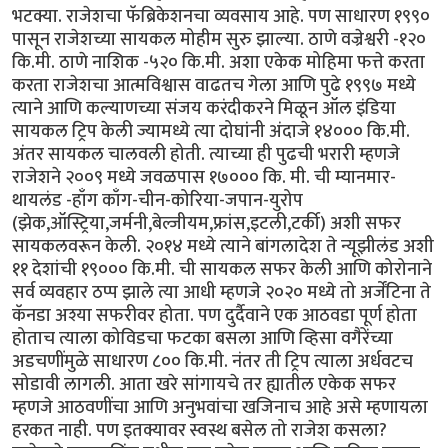
भटक्या. राजेशचा फॅब्रिकेशनचा व्यवसाय आहे. पण साधारण १९९०
पासून राजेशच्या सायकल मोहीम सुरु झाल्या. ठाणे वज्रेश्वरी -१२०
कि.मी. ठाणे नाशिक -५२० कि.मी. अशा एकेक मोहिमा फत्ते करता
करता राजेशचा आत्मविश्वास वाढतच गेला आणि पुढे १९९७ मध्ये
त्याने आणि कल्याणच्या संजय करंदीकरने मिळून ऑल इंडिया
सायकल ट्रिप केली ज्यामध्ये त्या दोघांनी अंदाजे १४००० कि.मी.
अंतर सायकल चालवली होती. त्याच्या ही पुढची भरारी म्हणजे
राजेशने २००९ मध्ये जवळपास १७००० कि. मी. ची म्यानमार-
थायलंड -हाँग काँग-चीन-कोरिया-जपान-युरोप
(झेक,ऑस्ट्रिया,जर्मनी,बेल्जीयम,फ्रांस,इटली,टर्की) अशी सफर
सायकलवरून केली. २०१४ मध्ये त्याने बांगलादेश ते न्यूझीलंड अशी
११ देशांची १९००० कि.मी. ची सायकल सफर केली आणि कोरोनाने
सर्व व्यवहार ठप्प झाले त्या आधी म्हणजे २०२० मध्ये तो अर्जेंटिना ते
कॅनडा अश्या सफरीवर होता. पण दुर्दैवाने एक आठवडा पूर्ण होता
होताच त्याला कोविडचा फटका बसला आणि व्हिसा वगैरेंच्या
अडचणींमुळे साधारण ८०० कि.मी. नंतर ती ट्रिप त्याला अर्धवटच
सोडावी लागली. आता खरे सांगायचे तर ह्यातील एकेक सफर
म्हणजे आठवणींचा आणि अनुभवांचा खजिनाच आहे असे म्हणायला
हरकत नाही. पण इतक्यावर स्वस्थ बसेल तो राजेश कसला?