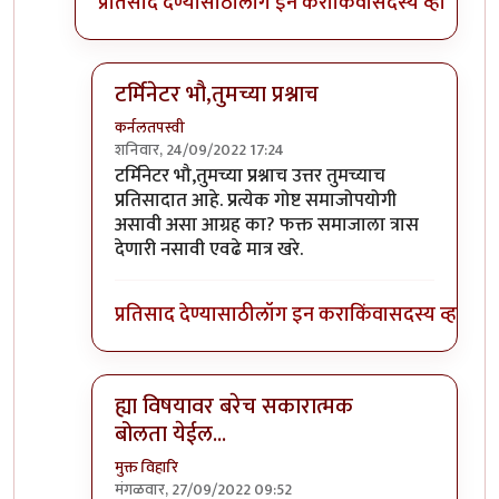
प्रतिसाद देण्यासाठी
लॉग इन करा
किंवा
सदस्य व्हा
टर्मिनेटर भौ,तुमच्या प्रश्नाच
कर्नलतपस्वी
शनिवार, 24/09/2022 17:24
In reply to
या जगात भारावलेल्या वेड्यांची कमी नाही.
b
टर्मिनेटर भौ,तुमच्या प्रश्नाच उत्तर तुमच्याच
प्रतिसादात आहे. प्रत्येक गोष्ट समाजोपयोगी
असावी असा आग्रह का? फक्त समाजाला त्रास
देणारी नसावी एवढे मात्र खरे.
प्रतिसाद देण्यासाठी
लॉग इन करा
किंवा
सदस्य व्हा
ह्या विषयावर बरेच सकारात्मक
बोलता येईल...
मुक्त विहारि
मंगळवार, 27/09/2022 09:52