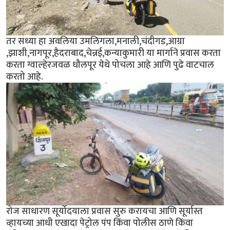
तर सध्या हा अवलिया उमलिगला,मनाली,चंदीगड,आग्रा
,झाशी,नागपूर,हैदराबाद,चेन्नई,कन्याकुमारी या मार्गाने प्रवास करता
करता ग्वाल्हेरजवळ धौलपूर येथे पोचला आहे आणि पुढे वाटचाल
करतो आहे.
रोज साधारण सूर्योदयाला प्रवास सुरु करायचा आणि सूर्यास्त
व्हायच्या आधी एखादा पेट्रोल पंप किंवा पोलीस ठाणे किंवा