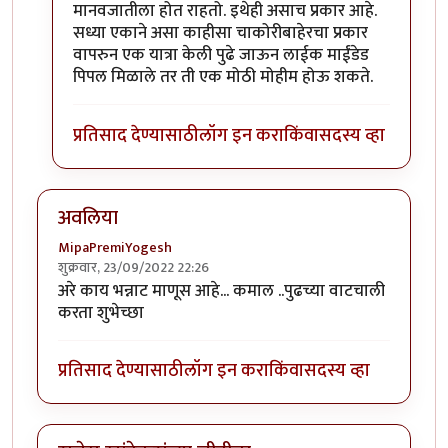
मानवजातीला होत राहतो. इथेही असाच प्रकार आहे.
सध्या एकाने असा काहीसा चाकोरीबाहेरचा प्रकार
वापरुन एक यात्रा केली पुढे जाऊन लाईक माईंडेड
पिपल मिळाले तर ती एक मोठी मोहीम होऊ शकते.
प्रतिसाद देण्यासाठी
लॉग इन करा
किंवा
सदस्य व्हा
अवलिया
MipaPremiYogesh
शुक्रवार, 23/09/2022 22:26
अरे काय भन्नाट माणूस आहे... कमाल ..पुढच्या वाटचाली
करता शुभेच्छा
प्रतिसाद देण्यासाठी
लॉग इन करा
किंवा
सदस्य व्हा