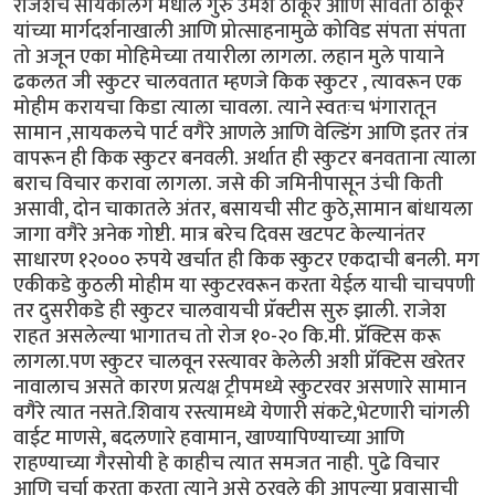
राजेशचे सायकलिंग मधील गुरु उमेश ठाकूर आणि सविता ठाकूर
यांच्या मार्गदर्शनाखाली आणि प्रोत्साहनामुळे कोविड संपता संपता
तो अजून एका मोहिमेच्या तयारीला लागला. लहान मुले पायाने
ढकलत जी स्कुटर चालवतात म्हणजे किक स्कुटर , त्यावरून एक
मोहीम करायचा किडा त्याला चावला. त्याने स्वतःच भंगारातून
सामान ,सायकलचे पार्ट वगैरे आणले आणि वेल्डिंग आणि इतर तंत्र
वापरून ही किक स्कुटर बनवली. अर्थात ही स्कुटर बनवताना त्याला
बराच विचार करावा लागला. जसे की जमिनीपासून उंची किती
असावी, दोन चाकातले अंतर, बसायची सीट कुठे,सामान बांधायला
जागा वगैरे अनेक गोष्टी. मात्र बरेच दिवस खटपट केल्यानंतर
साधारण १२००० रुपये खर्चात ही किक स्कुटर एकदाची बनली. मग
एकीकडे कुठली मोहीम या स्कुटरवरून करता येईल याची चाचपणी
तर दुसरीकडे ही स्कुटर चालवायची प्रॅक्टीस सुरु झाली. राजेश
राहत असलेल्या भागातच तो रोज १०-२० कि.मी. प्रॅक्टिस करू
लागला.पण स्कुटर चालवून रस्त्यावर केलेली अशी प्रॅक्टिस खरेतर
नावालाच असते कारण प्रत्यक्ष ट्रीपमध्ये स्कुटरवर असणारे सामान
वगैरे त्यात नसते.शिवाय रस्त्यामध्ये येणारी संकटे,भेटणारी चांगली
वाईट माणसे, बदलणारे हवामान, खाण्यापिण्याच्या आणि
राहण्याच्या गैरसोयी हे काहीच त्यात समजत नाही. पुढे विचार
आणि चर्चा करता करता त्याने असे ठरवले की आपल्या प्रवासाची