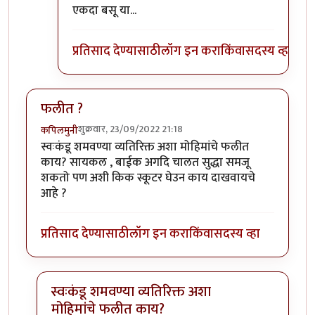
In reply to
या जगात भारावलेल्या वेड्यांची कमी नाही.
b
एकदा बसू या...
प्रतिसाद देण्यासाठी
लॉग इन करा
किंवा
सदस्य व्हा
फलीत ?
शुक्रवार, 23/09/2022 21:18
कपिलमुनी
स्वःकंडू शमवण्या व्यतिरिक्त अशा मोहिमांचे फलीत
काय? सायकल , बाईक अगदि चालत सुद्धा समजू
शकतो पण अशी किक स्कूटर घेउन काय दाखवायचे
आहे ?
प्रतिसाद देण्यासाठी
लॉग इन करा
किंवा
सदस्य व्हा
स्वःकंडू शमवण्या व्यतिरिक्त अशा
मोहिमांचे फलीत काय?