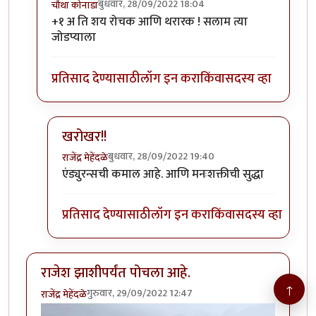
बुधवार, 28/09/2022 18:04
चौथा कोनाडा
In reply to
चालत चालत लडाख वारी
by
कपिलमुनी
+१ अ ति शय रोचक आणि थरारक ! सलाम त्या
जोडप्याला
प्रतिसाद देण्यासाठी
लॉग इन करा
किंवा
सदस्य व्हा
खरोखर!!
बुधवार, 28/09/2022 19:40
राजेंद्र मेहेंदळे
In reply to
+१
by
चौथा कोनाडा
एंड्युरन्सची कमाल आहे. आणि मनःशक्तीची सुद्धा
प्रतिसाद देण्यासाठी
लॉग इन करा
किंवा
सदस्य व्हा
राजेश झाशीपर्यंत पोचला आहे.
↑
गुरुवार, 29/09/2022 12:47
राजेंद्र मेहेंदळे