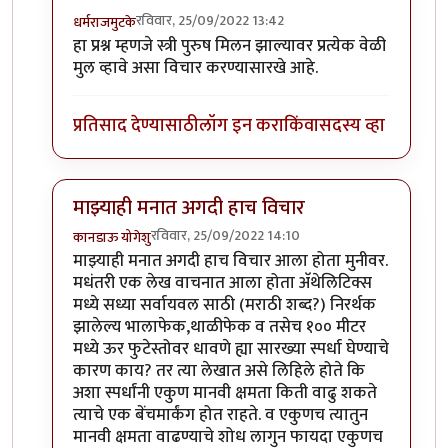
रविवार, 25/09/2022 13:42
धर्मराजमुटके
In reply to
फलीत ?
by
कपिलमुनी
हा प्रश्न म्हणजे स्त्री पुरुष मिलन झाल्यावर प्रत्येक वेळी
मुल व्हावे असा विचार करण्यासारखे आहे.
प्रतिसाद देण्यासाठी
लॉग इन करा
किंवा
सदस्य व्हा
माझ्याही मनात अगदी हाच विचार
रविवार, 25/09/2022 14:10
कानडाऊ योगेशु
In reply to
फलीत ?
by
कपिलमुनी
माझ्याही मनात अगदी हाच विचार आला होता मुनीवर.
मधंतरी एक लेख वाचनात आला होता अ‍ॅथेलिटिक्स
मध्ये सध्या सर्वायवल साठी (मराठी शब्द?) निरर्थक
झालेल्य भालाफेक,थाळीफेक व तसेच १०० मीटर
मध्ये ऊर फुटेस्तोवर धावणे ह्या सारख्या स्पर्धा घेण्याचे
कारण काय? तर त्या लेखात असे लिहिले होते कि
अशा स्पर्धांनी एकुण मानवी क्षमता किती वाढु शकते
त्याचे एक बेंचमार्कंग होत राहते. व एकुणच त्यातुन
मानवी क्षमता वाढण्याचे शोध लागुन फायदा एकुणच