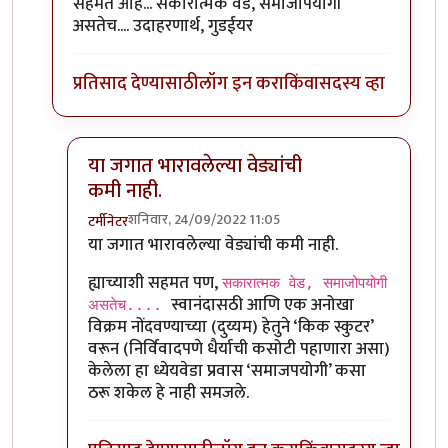
In reply to
सॅल्युट. या जगात भारावलेल्या
by
कर्नलतपस्वी
सहमत आहे... सकारात्मक वेड, समाजोपयोगी
असतेच.... उदाहरणार्थ, गुडईयर
प्रतिसाद देण्यासाठी
लॉग इन करा
किंवा
सदस्य व्हा
या जगात भारावलेल्या वेड्यांची
कमी नाही.
शनिवार, 24/09/2022 11:05
टर्मीनेटर
In reply to
या जगात भारावलेल्या वेड्यांची कमी नाही.
by
म
या जगात भारावलेल्या वेड्यांची कमी नाही.
ह्याच्याशी सहमत पण,
सकारात्मक वेड, समाजोपयोगी
स्वानंदासठी आणि एक अनोखा
असतेच....
विक्रम नोंदवण्याच्या (दुय्यम) हेतुने ‘किक स्कुटर’
वरून (निर्विवादपणे धैर्याची कसोटी पहाणारा असा)
केलेला हा ध्येयवेडा प्रवास ‘समाजपयोगी’ कसा
ठरू शकेल हे नाही समजले.