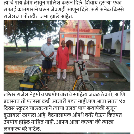
त्याचे पाय क्रीम लावुन मालिश करून दिले .शिवाय दुसऱ्या एका
सफाई कामगाराने घरून जेवणही आणून दिले. असे अनेक किस्से
राजेशच्या पोतडीत जमा झाले आहेत.
खरेतर राजेश नेहमीच प्रथमोपचाराचे साहित्य जवळ ठेवतो, आणि
प्रवासात तो फारसा कधी आजारी पडत नाही.पण आता सतत ४०
दिवस स्कुटर चालवल्याने त्याचा उजवा पाय बऱ्यापैकी सुजून
दुखायला लागला आहे. वेदनाशामक औषधे वगैरे घेऊन कितपत
उपयोग होईल माहित नाही. आपण आशा करुया की त्याला
लवकरच बरे वाटेल.