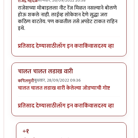
सोमवार, 26/09/2022 20:38
राजेंद्र मेहेंदळे
राजेशच्या मोबाइलला नीट रेंज मिळत नसल्याने बोलणे
होऊ शकले नाही. लाईव्ह लोकेशन देणे सुद्धा जरा
कठिण वाटतेय. पण कळतील तसे अपडेट टाकत राहिन
इथे.
प्रतिसाद देण्यासाठी
लॉग इन करा
किंवा
सदस्य व्हा
चालत चालत लडाख वारी
बुधवार, 28/09/2022 09:36
कपिलमुनी
चालत चालत लडाख वारी केलेल्या जोडप्याची गोष्ट
प्रतिसाद देण्यासाठी
लॉग इन करा
किंवा
सदस्य व्हा
+१