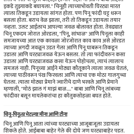
इकडे तुझ्याकडे बघायला." चिनूही त्याच्याभोवती घिरट्या मारत
त्याला तिकडून उडायला सांगत होता. पण पिनू फांदी घट्ट धरून
बसला होता. बराच वेळ झाला, तरी तो तिकडून उडायला तयार
नव्हता. उलट आईलाच आपल्या जवळ बोलावत होता. तेवढ्यात
चिनू एकदम जोरात ओरडला, "पिनू, सांभाळ" आणि पिनूला काही
समजायच्या आत एक कावळा जोरजोरात काव काव असे ओरडत
त्याच्या अगदी जवळून उडत गेला आणि पिनू घाबरून तिकडून
उडाला आणि घरट्याजवळ येऊन बसला. तो त्या फांदीवरुन कसा
उडाला आणि घरट्याजवळ कसा येऊन पोहोचला, त्याचं त्यालाच
समजलं नाही. पिनूच्या आईने मोठ्या कौतूकाने त्याला जवळ घेतलं,
त्याच्या पाठीवरून पंख फिरवला आणि त्याचा एक मोठा गालगुच्चा
घेतला. त्याला मोठ्या प्रेमाने ज्वारीचे दाणे भरवले आणि प्रेमाने
म्हणाली, "मोठं झाल गं माझं बाळ...." बाबा आणि चिनू लांबच्या
फांदीवर बसून मायलेकरांचा हा कौतुकसोहळा बघत होते.
चिनू-पिनूला भेटल्या मीना आणि टीना
चिनू आणि पिनू आता त्यांच्या घरट्याच्या आजूबाजूला उडायला
शिकले होते. आईबाबा बाहेर गेले की दोघे जण घरट्याबाहेर पडत.