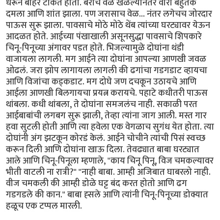
धरून बाहेर टाकत होती. बराच वेळ खेळल्यानंतर वारा बहुतेक
दमला आणि शांत झाला. पण जरासाच वेळ... नंतर लगेचच जोरदार
पाऊस सुरू झाला. पावसाचे मोठे मोठे थेंब त्यांच्या घरट्यावर येऊन
आदळत होते. आईच्या पंखाखाली असूनसुद्धा पावसाचे शिपकारे
चिनू-पिनूच्या अंगावर पडत होते. भिजल्यामुळे दोघांना थंडी
वाजायला लागली. मग आईने त्या दोघांना आपल्या आणखी जवळ
ओढलं. जरा झोप लागायला लागली की ढगांचा गडगडाट व्हायचा
आणि विजांचा कड्कडाट. मग दोघे जण दचकून उठायचे आणि
आईला आणखी बिलगायचा प्रयत्न करायचे. पहाटे कधीतरी पाऊस
थांबला. कधी थांबला, ते दोघांना समजलंच नाही. सकाळी परत
आईबाबांची लगबग सुरू झाली, तेव्हा त्यांना जाग आली. मस्त गार
हवा सुटली होती आणि त्या हवेला एक वेगळाच सुगंध येत होता. त्या
दोघांनी अंग झटकून कोरडं केलं. आईने चोचीने त्यांची पिसं स्वच्छ
करून दिली आणि दोघांना खाऊ दिला. तेवढ्यात बाबा घरट्यात
आले आणि चिनू-पिनूला म्हणाले, "काय चिनू पिनू, विज चमकल्यावर
भीती वाटली ना रात्री?" "नाही बाबा. आम्ही अजिबात घाबरलो नाही.
वीज चमकली की आम्ही डोळे घट्ट बंद करत होतो आणि ढग
गडगडले की कान." बाबा ह्सले आणि त्यांनी चिनू-पिनूच्या डोक्यात
हळूच एक टप्पल मारली.