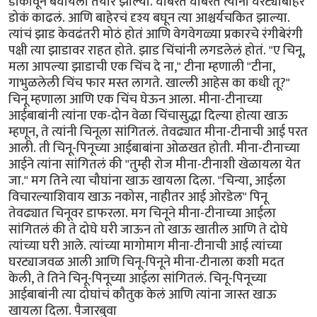
डोकावून बघायला तयार झाल्या. घाबरत घाबरत त्यांनी घरट्याबाहेर
डोकं काढलं. आणि बाहेरचं दृश्य बघून त्या आश्चर्यचकित झाल्या.
त्यांचं झाड केवढंतरी मोठं होतं आणि वेगवेगळ्या प्रकारचे रंगीबेरंगी
पक्षी त्या झाडावर राहत होते. झाड चिंचांनी लगडलेलं होतं. "ए चिनू,
मला आपल्या झाडाची एक चिंच दे ना," टीना म्हणाली "टीना,
गाभुळलेली चिंच फार मस्त लागते. खाल्ली आहेस का कधी तू?"
चिनू म्हणाला आणि एक चिंच घेऊन आला. मीना-टीनाच्या
आईबाबांनी त्यांना एक-दोन वेळा चिंचासुद्धा दिल्या होत्या खाऊ
म्हणून, ते त्यांनी चिनूला सांगितलं. तेवढ्यात मीना-टीनाची आई परत
आली. ती चिनू-पिनूच्या आईबाबांना ओळखत होती. मीना-टीनाच्या
आईने त्यांना सांगितलं की "तुम्ही रोज मीना-टीनाशी खेळायला येत
जा." मग तिने त्या चौघांना खाऊ खायला दिला. "चिन्या, आईला
विचारल्याशिवाय खाऊ नकोस, नाहीतर आई ओरडेल" पिनू
तेवढ्यात चिनूवर डाफरला. मग चिनूने मीना-टीनाच्या आईला
सांगितलं की ते दोघे घरी जाऊन तो खाऊ खातील आणि ते दोघे
त्यांच्या घरी आले. त्यांच्या मागोमाग मीना-टीनाची आई त्यांच्या
घरट्याजवळ आली आणि चिनू-पिनूने मीना-टीनाला कशी मदत
केली, ते तिने चिनू-पिनूच्या आईला सांगितलं. चिनू-पिनूच्या
आईबाबांनी त्या दोघांचं कौतुक केलं आणि त्यांना जास्त खाऊ
खायला दिला. पैजारबुवा