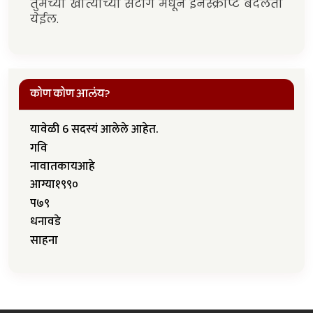
तुमच्या खात्याच्या सेटींग मधून इनस्क्रीप्ट बदलता
येईल.
कोण कोण आलंय?
यावेळी 6 सदस्यं आलेले आहेत.
गवि
नावातकायआहे
आग्या१९९०
प७९
धनावडे
साहना