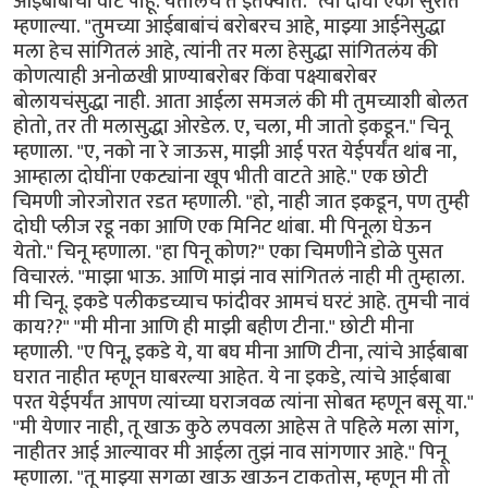
आईबाबांची वाट पाहू. येतीलच ते इतक्यात." त्या दोघी एका सुरात
म्हणाल्या. "तुमच्या आईबाबांचं बरोबरच आहे, माझ्या आईनेसुद्धा
मला हेच सांगितलं आहे, त्यांनी तर मला हेसुद्धा सांगितलंय की
कोणत्याही अनोळखी प्राण्याबरोबर किंवा पक्ष्याबरोबर
बोलायचंसुद्धा नाही. आता आईला समजलं की मी तुमच्याशी बोलत
होतो, तर ती मलासुद्धा ओरडेल. ए, चला, मी जातो इकडून." चिनू
म्हणाला. "ए, नको ना रे जाऊस, माझी आई परत येईपर्यंत थांब ना,
आम्हाला दोघींना एकट्यांना खूप भीती वाटते आहे." एक छोटी
चिमणी जोरजोरात रडत म्हणाली. "हो, नाही जात इकडून, पण तुम्ही
दोघी प्लीज रडू नका आणि एक मिनिट थांबा. मी पिनूला घेऊन
येतो." चिनू म्हणाला. "हा पिनू कोण?" एका चिमणीने डोळे पुसत
विचारलं. "माझा भाऊ. आणि माझं नाव सांगितलं नाही मी तुम्हाला.
मी चिनू. इकडे पलीकडच्याच फांदीवर आमचं घरटं आहे. तुमची नावं
काय??" "मी मीना आणि ही माझी बहीण टीना." छोटी मीना
म्हणाली. "ए पिनू, इकडे ये, या बघ मीना आणि टीना, त्यांचे आईबाबा
घरात नाहीत म्हणून घाबरल्या आहेत. ये ना इकडे, त्यांचे आईबाबा
परत येईपर्यंत आपण त्यांच्या घराजवळ त्यांना सोबत म्हणून बसू या."
"मी येणार नाही, तू खाऊ कुठे लपवला आहेस ते पहिले मला सांग,
नाहीतर आई आल्यावर मी आईला तुझं नाव सांगणार आहे." पिनू
म्हणाला. "तू माझ्या सगळा खाऊ खाऊन टाकतोस, म्हणून मी तो