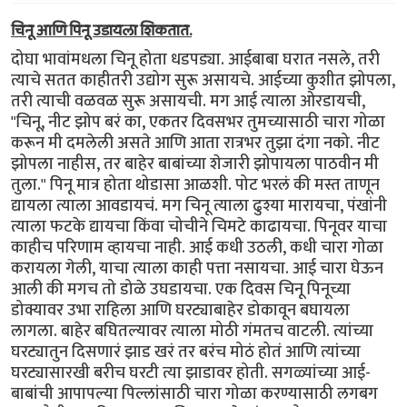
चिनू आणि पिनू उडायला शिकतात.
दोघा भावांमधला चिनू होता धडपड्या. आईबाबा घरात नसले, तरी
त्याचे सतत काहीतरी उद्योग सुरू असायचे. आईच्या कुशीत झोपला,
तरी त्याची वळवळ सुरू असायची. मग आई त्याला ओरडायची,
"चिनू, नीट झोप बरं का, एकतर दिवसभर तुमच्यासाठी चारा गोळा
करून मी दमलेली असते आणि आता रात्रभर तुझा दंगा नको. नीट
झोपला नाहीस, तर बाहेर बाबांच्या शेजारी झोपायला पाठवीन मी
तुला." पिनू मात्र होता थोडासा आळशी. पोट भरलं की मस्त ताणून
द्यायला त्याला आवडायचं. मग चिनू त्याला ढुश्या मारायचा, पंखांनी
त्याला फटके द्यायचा किंवा चोचीने चिमटे काढायचा. पिनूवर याचा
काहीच परिणाम व्हायचा नाही. आई कधी उठली, कधी चारा गोळा
करायला गेली, याचा त्याला काही पत्ता नसायचा. आई चारा घेऊन
आली की मगच तो डोळे उघडायचा. एक दिवस चिनू पिनूच्या
डोक्यावर उभा राहिला आणि घरट्याबाहेर डोकावून बघायला
लागला. बाहेर बघितल्यावर त्याला मोठी गंमतच वाटली. त्यांच्या
घरट्यातुन दिसणारं झाड खरं तर बरंच मोठं होतं आणि त्यांच्या
घरट्यासारखी बरीच घरटी त्या झाडावर होती. सगळ्यांच्या आई-
बाबांची आपापल्या पिल्लांसाठी चारा गोळा करण्यासाठी लगबग