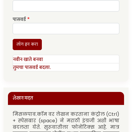
पासवर्ड
लॉग इन करा
नवीन खाते बनवा
तुमचा पासवर्ड बदला.
लेखन मदत
मिसळपाव.कॉम वर लेखन करताना कंट्रोल (Ctrl)
+ स्पेसबार (space) ने मराठी इंग्रजी अशी भाषा
बदलता येते. सुरूवातीला फोनेटिक्स आहे. मात्र