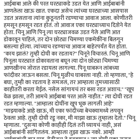
आईबाबा आले की परत घरट्याकडे उडत येत आणि आईबाबांनी
आणलेला खाऊ खात. एकदा असेच त्यांच्या घरट्याच्या आसपास
उडत असताना त्यांना कुठूनतरी रडण्याचा आवाज आला. कोणीतरी
हमसून हमसून रडत होतं. तो आवाज एका घरट्याच्याच दिशेने येत
होता. चिनू आणि पिनू त्या घरट्याजवळ उडत गेले आणि आत
डोकावून पाहिलं, तर दोन छोट्या चिमण्या एकमेकींना बिलगून
बसल्या होत्या. त्यांच्याच रडण्याचा आवाज बाहेरपर्यंत येत होता.
"काय झालं? तुम्ही दोघी का रडताय?" चिनूने विचारलं. चिनू आणि
पिनूला घरट्यात डोकावताना बघून त्या दोन छोट्या चिमण्या
आणखीनच जोरात रडायला लागल्या. पिनू घाबरून लांबच्या
फांदीवर जाऊन बसला. चिनू मुळीच घाबरला नाही. तो म्हणाला, "हे
बघा, तुम्ही का रडताय हे समजलं, तर आम्हाला तुमच्यासाठी
काहीतरी करता येईल. नसेल सांगायचं तर बसा रडत अशाच." "खूप
वेळ झाला, तरी आमचे आईबाबा परत आले नाहीत." त्या दोघी रडत
रडत म्हणाल्या. "आम्हाला दोघींना खूप भूक लागली आहे"
"माझ्याकडे आहे खाऊ, मी एका फांदीच्या बेचक्यामध्ये लपवून
ठेवला आहे. तुम्ही दोघी रडू नका, मी माझा खाऊ तुम्हाला देतो." चिनू
म्हणाला. "दुसर्‍या कोणी काहीही दिलं तरी घ्यायचं नाही, असं
आईबाबांनी सांगितलंय. आम्हाला तुझा खाऊ नको. आम्ही