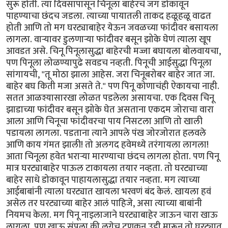
सुरू होती. त्या दिवसापासून चिनूला बाहेरचं जग डोकावून
पाहण्याचा छंदच जडला. त्याच्या पायातली ताकद हळूहळू वाढत
होती आणि तो मग घरट्याबाहेर येऊन जवळच्या फांदीवर बसायला
लागला. वार्‍यावर डुलणार्‍या फांदीवर बसून झोके घेणं त्याला खूप
आवडत असे. चिनू पिनूलासुद्धा बाहेरची मज्जा बघायला बोलवायचा,
पण पिनूला लोळण्यापुढे सवडच नव्हती. पिनूची आईसुद्धा पिनूला
सांगायची, "तू मोठा झाला आहेस. जरा चिनूबरोबर बाहेर जात जा.
बाहेर बघ किती मजा असते ते." पण पिनू कोणाचंही ऐकायचा नाही.
सतत आळश्यासारखा लोळत पडलेला असायचा. एक दिवस चिनू
झाडाच्या फांदीवर बसून झोके घेत असताना एकदम जोराचा वारा
आला आणि चिनूचा फांदीवरचा पाय निसटला आणि तो खाली
पडायला लागला. पडताना त्याने आपले पंख जोरजोरात हलवले
आणि काय गंमत झाली! तो अलगद हवेमध्ये तरंगायला लागला!
आता चिनूला हवेत भरार्‍या मारण्याचा छंदच लागला होता. पण पिनू
मात्र घरट्याबाहेर पाऊल टाकायला तयार नव्हता. तो घरट्याच्या
बाहेर साधे डोकावून पाहायलासुद्धा तयार नव्हता. मग त्याच्या
आईबाबांनी त्याला घरट्यात खायला भरवणं बंद केलं. खायला हवं
असेल तर घरट्याच्या बाहेर आलं पाहिजे, असा त्याच्या बाबांनी
नियमच केला. मग पिनू नाइलाजाने घरट्याबाहेर जाऊन चारा खाऊ
लागला. पण खाऊ संपला की लगेच टुणकन उडी मारून तो घरट्यात