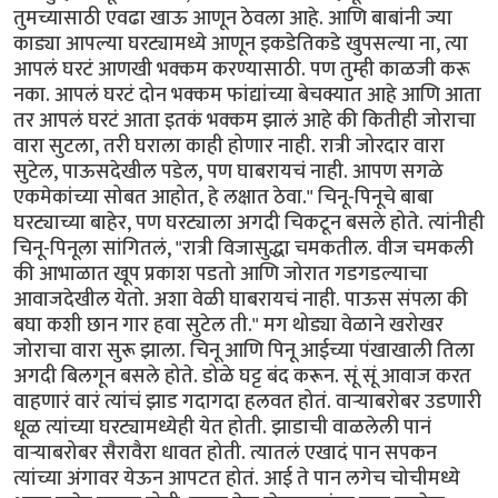
तुमच्यासाठी एवढा खाऊ आणून ठेवला आहे. आणि बाबांनी ज्या
काड्या आपल्या घरट्यामध्ये आणून इकडेतिकडे खुपसल्या ना, त्या
आपलं घरटं आणखी भक्कम करण्यासाठी. पण तुम्ही काळजी करू
नका. आपलं घरटं दोन भक्कम फांद्यांच्या बेचक्यात आहे आणि आता
तर आपलं घरटं आता इतकं भक्कम झालं आहे की कितीही जोराचा
वारा सुटला, तरी घराला काही होणार नाही. रात्री जोरदार वारा
सुटेल, पाऊसदेखील पडेल, पण घाबरायचं नाही. आपण सगळे
एकमेकांच्या सोबत आहोत, हे लक्षात ठेवा." चिनू-पिनूचे बाबा
घरट्याच्या बाहेर, पण घरट्याला अगदी चिकटून बसले होते. त्यांनीही
चिनू-पिनूला सांगितलं, "रात्री विजासुद्धा चमकतील. वीज चमकली
की आभाळात खूप प्रकाश पडतो आणि जोरात गडगडल्याचा
आवाजदेखील येतो. अशा वेळी घाबरायचं नाही. पाऊस संपला की
बघा कशी छान गार हवा सुटेल ती." मग थोड्या वेळाने खरोखर
जोराचा वारा सुरू झाला. चिनू आणि पिनू आईच्या पंखाखाली तिला
अगदी बिलगून बसले होते. डोळे घट्ट बंद करून. सूं सूं आवाज करत
वाहणारं वारं त्यांचं झाड गदागदा हलवत होतं. वार्‍याबरोबर उडणारी
धूळ त्यांच्या घरट्यामध्येही येत होती. झाडाची वाळलेली पानं
वार्‍याबरोबर सैरावैरा धावत होती. त्यातलं एखादं पान सपकन
त्यांच्या अंगावर येऊन आपटत होतं. आई ते पान लगेच चोचीमध्ये