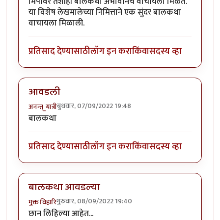
मिपावर तशीही बालकथा अभावानेच वाचायला मिळते.
या विशेष लेखमालेच्या निमित्ताने एक सुंदर बालकथा
वाचायला मिळाली.
प्रतिसाद देण्यासाठी
लॉग इन करा
किंवा
सदस्य व्हा
आवडली
बुधवार, 07/09/2022 19:48
अनन्त्_यात्री
बालकथा
प्रतिसाद देण्यासाठी
लॉग इन करा
किंवा
सदस्य व्हा
बालकथा आवडल्या
गुरुवार, 08/09/2022 19:40
मुक्त विहारि
छान लिहिल्या आहेत...