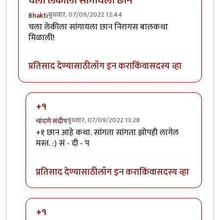
चला लेकीला सांगायला छान
बुधवार, 07/09/2022 12:44
Bhakti
चला लेकीला सांगायला छान निरागस बालकथा
मिळाली!
प्रतिसाद देण्यासाठी
लॉग इन करा
किंवा
सदस्य व्हा
+१
बुधवार, 07/09/2022 13:28
चांदणे संदीप
In reply to
+१ छान आहे कथा. सांगता सांगता झोपही लागेल
चला लेकीला सांगायला छान
by
Bhakti
मस्त. :) सं - दी - प
प्रतिसाद देण्यासाठी
लॉग इन करा
किंवा
सदस्य व्हा
+१