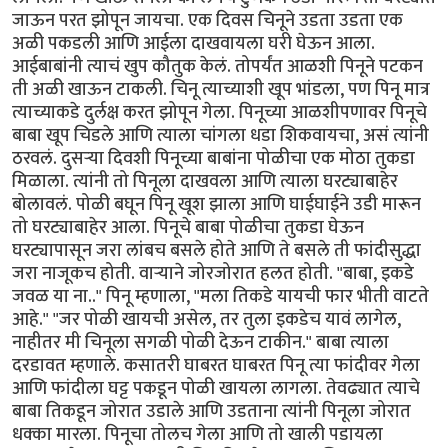
जाऊन परत झोपून जायचा. एक दिवस चिनूने उडता उडता एक
अळी पकडली आणि आईला दाखवायला घरी घेऊन आला.
आईबाबांनी त्याचं खुप कौतुक केलं. तोपर्यंत आळशी पिनूने पटकन
ती अळी खाऊन टाकली. चिनू त्याच्याशी खूप भांडला, पण पिनू मात्र
त्याच्याकडे दुर्लक्ष करत झोपून गेला. पिनूच्या आळशीपणावर पिनूचे
बाबा खूप चिडले आणि त्याला चांगला धडा शिकवायचा, असं त्यांनी
ठरवलं. दुसर्‍या दिवशी पिनूच्या बाबांना पोळीचा एक मोठा तुकडा
मिळाला. त्यांनी तो पिनूला दाखवला आणि त्याला घरट्याबाहेर
बोलावलं. पोळी बघून पिनू खूश झाला आणि घाईघाईने उडी मारून
तो घरट्याबाहेर आला. पिनूचे बाबा पोळीचा तुकडा घेऊन
घरट्यापासून जरा लांबच बसले होते आणि ते बसले ती फांदीसुद्धा
जरा नाजूकच होती. वार्‍याने जोरजोरात हलत होती. "बाबा, इकडे
जवळ या ना.." पिनू म्हणाला, "मला तिकडे यायची फार भीती वाटते
आहे." "जर पोळी खायची असेल, तर तुला इकडेच यावं लागेल,
नाहीतर मी चिनूला सगळी पोळी देऊन टाकीन." बाबा त्याला
दरडावत म्हणाले. कसातरी घाबरत घाबरत पिनू त्या फांदीवर गेला
आणि फांदीला घट्ट पकडून पोळी खायला लागला. तेवढ्यात त्याचे
बाबा तिकडून जोरात उडाले आणि उडताना त्यांनी पिनूला जोरात
धक्का मारला. पिनूचा तोलच गेला आणि तो खाली पडायला