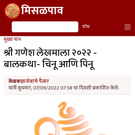
Skip to main content
मिसळपाव
शोध
शोध
मुख्य पान
श्री गणेश लेखमाला २०२२ -
बालकथा- चिनू आणि पिनू
लेखक
ज्ञानोबाचे पैजार
यांनी बुधवार, 07/09/2022 07:58 या दिवशी प्रकाशित केले.