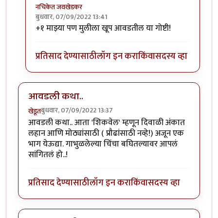
नचिकेत जवखेडकर
बुधवार, 07/09/2022 13:41
In reply to
+१ माझ्या पण मुलीला खूप आवडतील या गोष्टी!
चला लेकीला सांगायला छान
by
Bhakti
प्रतिसाद देण्यासाठी
लॉग इन करा
किंवा
सदस्य व्हा
आवडली कथा..
बुधवार, 07/09/2022 13:37
खेडूत
आवडली कथा.. आता 'शिकवेल' म्हणून दिवाळी अंकात
लहान आणि मोठ्यांसाठी ( प्रौढांसाठी नव्हे!) अजून एक
भाग येऊद्या. गाभुळलेल्या चिंचा बघितल्यावर आपलं
सांगितलं हो..!
प्रतिसाद देण्यासाठी
लॉग इन करा
किंवा
सदस्य व्हा