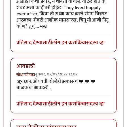
अखंडित कथा प्रवाह, न थांबता वाचली. वाटले होते की
शेवट असा काहीतरी होईल. They lived happily
ever after, किंवा ती सध्या काय करते संगम चित्रपट
आठवला. शेवटी आशोक मामसारखं, चिनू मी आणी पिनू
कोण? तुच्..... मस्त
प्रतिसाद देण्यासाठी
लॉग इन करा
किंवा
सदस्य व्हा
आवडली
बुधवार, 07/09/2022 12:02
चौथा कोनाडा
खूप छान. ओघवती. शैलीही झकासच ❤️ ❤️ ❤️
बाळकथा आवडली ..
प्रतिसाद देण्यासाठी
लॉग इन करा
किंवा
सदस्य व्हा