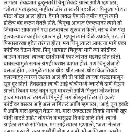
लागला. तेवढ्यात कुठूनतरी चिनू तिकडे आला आणि म्हणाला,
"जोरात पंख हलव, नाहीतर जोरात खाली पडशील." पिनूच्या पोटात
मोठा गोळा आला होता. वेगाने जवळ येणारी जमीन बघून त्याने
डोळेच बंद करुन घेतले होते. चिनूचा आवाज ऐकल्यावर त्याने तो
जिवाच्या आकांताने पंख हलवायला सुरुवात केली. बराच वेळ पंख
हलवल्यावर काहीच झालं नाही, म्हणून त्याने डोळे उघडले, तर.. तो
पिसासारखा हवेत तरंगत होता. मग चिनू त्याला आपल्या मागे एका
फांदीवर घेऊन गेला. पिनू धडपडत चिनूच्या मागे त्या फांदीवर
जाऊन बसला. त्याच्या छातीमध्ये फार जोरात धडधड होत होती.
घाबरल्यामुळे सगळं अंगही थरथर कापत होतं. पण चिनू शेजारी
बसला होता, त्यामुळे त्याला थोडा धीर आला. थोडा वेळ तिकडे
बसल्यावर् त्याच्या लक्षात आलं की ती फांदी त्याच्या घरट्यापासून
खूप दूर होती. तेवढ्यात त्याची आई चोचीमध्ये ज्वारीचे दाणे घेऊन
आली. रिकामं घरटं बघून खूप घाबरली आणि पिनूला जोरजोरात
हाका मारायला लागली. पिनूनेही मग ओरडून तिला तो इकडे
फांदीवर बसला आहे असं सांगितलं आणि म्हणाला, "आई, तूच इकडे
ये आणि मला इकडून घेऊन जा. मला एकट्याला तिकडे यायची खूप
भीती वाटते आहे." तोपर्यंत बाबासुद्धा तिकडे आले होते. त्यांनी
आईला सगळं सांगितलं. मग आई त्याला म्हणाली, "जसा गेलास
तसाच परत ये. तुला काहीही होणार नाही. मी आणि बाबा आहोत