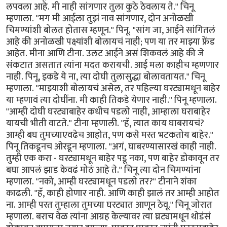
लपवला आहे. मी नाही सांगणार तुला कुठे ठेवलाय ते." चिनू
म्हणाला. "मग मी आईला तुझं नाव सांगणार, दोन अनोळखी
चिमण्यांशी बोलत होतास म्हणून." पिनू. "सांग जा, आईने सांगितलं
आहे की अनोळखी पक्ष्यांशी बोलायचं नाही; पण या तर माझ्या फ्रेंड
आहेत. मीना आणि टीना. उलट आईने असं शिकवलं आहे की जे
संकटात असतात त्यांना मदत करायची. आई मला काहीच म्हणणार
नाही. पिनू, इकडे ये ना, त्या दोघी तुलासुद्धा बोलावतायत." चिनू
म्हणाला. "माझ्याशी बोलायचं असेल, तर पहिल्या घरट्यामधून बाहेर
या म्हणावं त्या दोघींना. मी काही तिकडे येणार नाही." पिनू म्हणाला.
"आम्ही दोघी घरट्याबाहेर कधीच पडलो नाही, आम्हाला घराबाहेर
यायची भीती वाटते." टीना म्हणाली. "हॅ, त्यात काय घाबरायचं?
आम्ही बघ तुमच्याएवढेच आहोत, पण कसे मस्त भटकतोय बाहेर."
पिनू तिकडूनच ओरडून म्हणाला. "अगं, घाबरण्यासारखं काही नाही.
तुम्ही एक करा - घरट्यामधून बाहेर पडू नका, पण बाहेर डोकावून तर
बघा आपलं झाड केवढं मोठं आहे ते." चिनू त्या दोन चिमण्यांना
म्हणाला. "नको, आम्ही घरट्यामधून पडलो तर?" टीनाने शंका
काढली. "हॅ, काही होणार नाही. आणि काही झालं तर आम्ही आहोत
ना. आम्ही परत तुम्हाला तुमच्या घरट्यात आणून ठेवू." चिनू जोरात
म्हणाला. बराच वेळ त्यांना आग्रह केल्यावर त्या घ्रट्यामधून थोडंसं