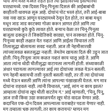
चौघे जण मस्त मज्जेत राहत होते त्या झाडावरच्या इवल्याश्या
घरट्यामध्ये. एक दिवस चिनू-पिनूला दिसलं की आईबाबांची
काहीतरी धावपळ सुरू आहे. दोघांचं पोट भरलं होतं, तरी आई-बाबा
नवा नवा खाऊ आणून घरट्यामध्ये ठेवून देत होते, तर बाबा मधून
मधून जाड जाड काटक्या गोळा करून आणत होते आणि त्या
घरट्यामध्ये कुठे कुठे लावत होते. बर्‍याच वेळा तर चिनू-पिनूला
बाजूला ढकलून ते जिकडेतिकडे काड्या, पानं सरकवत होते. चिनू-
पिनूच्या काही लक्षात येत नव्हतं आणि आईला विचारलं तरी
तिलासुद्धा बोलायला सवड नव्हती. आज ती नेहमीसारखी
त्यांच्याजवळ बसतसुद्धा नव्हती. जेमतेम खायला दिलं की उडून जात
होती. चिनू-पिनूला जाम कळत नव्हतं काय चालू आहे ते. आणि
आता त्यांना थोडी भीतीसुद्धा वाटायला लागली होती. संध्याकाळी
अंधार पडायला लागल्यावर आई त्या दोघांच्या जवळ येऊन बसली.
पण नेहमी बसायची तशी नुसती बसली नाही, तर ती त्या दोघांच्या
मध्ये येऊन बसली आणि त्यांना आपल्या पंखाखाली घेतलं. मग मात्र
दोघांना राहवलं नाही. त्यांनी विचारलं, "आई, सांग ना काय झालं?
आम्हाला दोघांना खूप भीती वाटतेय गं." आई म्हणाली, "चिनू, पिनू,
आज रात्री किंवा उद्या सकाळपर्यंत खूप मोठं वादळ येणार आहे.
कदाचित एक-दोन दिवस आपल्याला घराबाहेर पडता येणार नाही.
मग तुम्हाला भूक लागली, तर काय करायचं? म्हणून मग