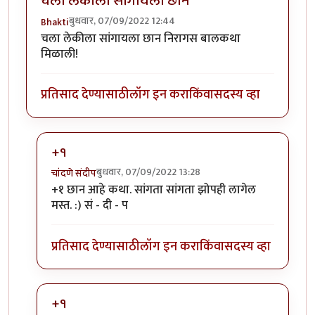
चला लेकीला सांगायला छान
बुधवार, 07/09/2022 12:44
Bhakti
चला लेकीला सांगायला छान निरागस बालकथा
मिळाली!
प्रतिसाद देण्यासाठी
लॉग इन करा
किंवा
सदस्य व्हा
+१
बुधवार, 07/09/2022 13:28
चांदणे संदीप
In reply to
+१ छान आहे कथा. सांगता सांगता झोपही लागेल
चला लेकीला सांगायला छान
by
Bhakti
मस्त. :) सं - दी - प
प्रतिसाद देण्यासाठी
लॉग इन करा
किंवा
सदस्य व्हा
+१