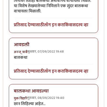
मिपावर तशीही बालकथा अभावानेच वाचायला मिळते.
या विशेष लेखमालेच्या निमित्ताने एक सुंदर बालकथा
वाचायला मिळाली.
प्रतिसाद देण्यासाठी
लॉग इन करा
किंवा
सदस्य व्हा
आवडली
बुधवार, 07/09/2022 19:48
अनन्त्_यात्री
बालकथा
प्रतिसाद देण्यासाठी
लॉग इन करा
किंवा
सदस्य व्हा
बालकथा आवडल्या
गुरुवार, 08/09/2022 19:40
मुक्त विहारि
छान लिहिल्या आहेत...