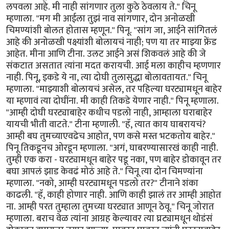
लपवला आहे. मी नाही सांगणार तुला कुठे ठेवलाय ते." चिनू
म्हणाला. "मग मी आईला तुझं नाव सांगणार, दोन अनोळखी
चिमण्यांशी बोलत होतास म्हणून." पिनू. "सांग जा, आईने सांगितलं
आहे की अनोळखी पक्ष्यांशी बोलायचं नाही; पण या तर माझ्या फ्रेंड
आहेत. मीना आणि टीना. उलट आईने असं शिकवलं आहे की जे
संकटात असतात त्यांना मदत करायची. आई मला काहीच म्हणणार
नाही. पिनू, इकडे ये ना, त्या दोघी तुलासुद्धा बोलावतायत." चिनू
म्हणाला. "माझ्याशी बोलायचं असेल, तर पहिल्या घरट्यामधून बाहेर
या म्हणावं त्या दोघींना. मी काही तिकडे येणार नाही." पिनू म्हणाला.
"आम्ही दोघी घरट्याबाहेर कधीच पडलो नाही, आम्हाला घराबाहेर
यायची भीती वाटते." टीना म्हणाली. "हॅ, त्यात काय घाबरायचं?
आम्ही बघ तुमच्याएवढेच आहोत, पण कसे मस्त भटकतोय बाहेर."
पिनू तिकडूनच ओरडून म्हणाला. "अगं, घाबरण्यासारखं काही नाही.
तुम्ही एक करा - घरट्यामधून बाहेर पडू नका, पण बाहेर डोकावून तर
बघा आपलं झाड केवढं मोठं आहे ते." चिनू त्या दोन चिमण्यांना
म्हणाला. "नको, आम्ही घरट्यामधून पडलो तर?" टीनाने शंका
काढली. "हॅ, काही होणार नाही. आणि काही झालं तर आम्ही आहोत
ना. आम्ही परत तुम्हाला तुमच्या घरट्यात आणून ठेवू." चिनू जोरात
म्हणाला. बराच वेळ त्यांना आग्रह केल्यावर त्या घ्रट्यामधून थोडंसं