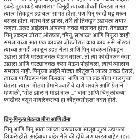
इकडे तुझ्याकडे बघायला." चिनूही त्याच्याभोवती घिरट्या मारत
त्याला तिकडून उडायला सांगत होता. पण पिनू फांदी घट्ट धरून
बसला होता. बराच वेळ झाला, तरी तो तिकडून उडायला तयार
नव्हता. उलट आईलाच आपल्या जवळ बोलावत होता. तेवढ्यात
चिनू एकदम जोरात ओरडला, "पिनू, सांभाळ" आणि पिनूला काही
समजायच्या आत एक कावळा जोरजोरात काव काव असे ओरडत
त्याच्या अगदी जवळून उडत गेला आणि पिनू घाबरून तिकडून
उडाला आणि घरट्याजवळ येऊन बसला. तो त्या फांदीवरुन कसा
उडाला आणि घरट्याजवळ कसा येऊन पोहोचला, त्याचं त्यालाच
समजलं नाही. पिनूच्या आईने मोठ्या कौतूकाने त्याला जवळ घेतलं,
त्याच्या पाठीवरून पंख फिरवला आणि त्याचा एक मोठा गालगुच्चा
घेतला. त्याला मोठ्या प्रेमाने ज्वारीचे दाणे भरवले आणि प्रेमाने
म्हणाली, "मोठं झाल गं माझं बाळ...." बाबा आणि चिनू लांबच्या
फांदीवर बसून मायलेकरांचा हा कौतुकसोहळा बघत होते.
चिनू-पिनूला भेटल्या मीना आणि टीना
चिनू आणि पिनू आता त्यांच्या घरट्याच्या आजूबाजूला उडायला
शिकले होते. आईबाबा बाहेर गेले की दोघे जण घरट्याबाहेर पडत.