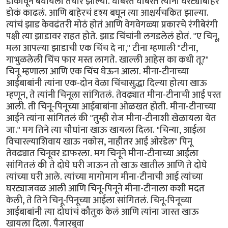
डोकावून बघायला तयार झाल्या. घाबरत घाबरत त्यांनी घरट्याबाहेर
डोकं काढलं. आणि बाहेरचं दृश्य बघून त्या आश्चर्यचकित झाल्या.
त्यांचं झाड केवढंतरी मोठं होतं आणि वेगवेगळ्या प्रकारचे रंगीबेरंगी
पक्षी त्या झाडावर राहत होते. झाड चिंचांनी लगडलेलं होतं. "ए चिनू,
मला आपल्या झाडाची एक चिंच दे ना," टीना म्हणाली "टीना,
गाभुळलेली चिंच फार मस्त लागते. खाल्ली आहेस का कधी तू?"
चिनू म्हणाला आणि एक चिंच घेऊन आला. मीना-टीनाच्या
आईबाबांनी त्यांना एक-दोन वेळा चिंचासुद्धा दिल्या होत्या खाऊ
म्हणून, ते त्यांनी चिनूला सांगितलं. तेवढ्यात मीना-टीनाची आई परत
आली. ती चिनू-पिनूच्या आईबाबांना ओळखत होती. मीना-टीनाच्या
आईने त्यांना सांगितलं की "तुम्ही रोज मीना-टीनाशी खेळायला येत
जा." मग तिने त्या चौघांना खाऊ खायला दिला. "चिन्या, आईला
विचारल्याशिवाय खाऊ नकोस, नाहीतर आई ओरडेल" पिनू
तेवढ्यात चिनूवर डाफरला. मग चिनूने मीना-टीनाच्या आईला
सांगितलं की ते दोघे घरी जाऊन तो खाऊ खातील आणि ते दोघे
त्यांच्या घरी आले. त्यांच्या मागोमाग मीना-टीनाची आई त्यांच्या
घरट्याजवळ आली आणि चिनू-पिनूने मीना-टीनाला कशी मदत
केली, ते तिने चिनू-पिनूच्या आईला सांगितलं. चिनू-पिनूच्या
आईबाबांनी त्या दोघांचं कौतुक केलं आणि त्यांना जास्त खाऊ
खायला दिला. पैजारबुवा