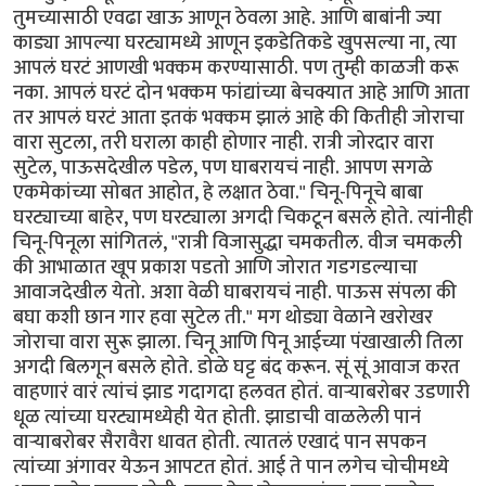
तुमच्यासाठी एवढा खाऊ आणून ठेवला आहे. आणि बाबांनी ज्या
काड्या आपल्या घरट्यामध्ये आणून इकडेतिकडे खुपसल्या ना, त्या
आपलं घरटं आणखी भक्कम करण्यासाठी. पण तुम्ही काळजी करू
नका. आपलं घरटं दोन भक्कम फांद्यांच्या बेचक्यात आहे आणि आता
तर आपलं घरटं आता इतकं भक्कम झालं आहे की कितीही जोराचा
वारा सुटला, तरी घराला काही होणार नाही. रात्री जोरदार वारा
सुटेल, पाऊसदेखील पडेल, पण घाबरायचं नाही. आपण सगळे
एकमेकांच्या सोबत आहोत, हे लक्षात ठेवा." चिनू-पिनूचे बाबा
घरट्याच्या बाहेर, पण घरट्याला अगदी चिकटून बसले होते. त्यांनीही
चिनू-पिनूला सांगितलं, "रात्री विजासुद्धा चमकतील. वीज चमकली
की आभाळात खूप प्रकाश पडतो आणि जोरात गडगडल्याचा
आवाजदेखील येतो. अशा वेळी घाबरायचं नाही. पाऊस संपला की
बघा कशी छान गार हवा सुटेल ती." मग थोड्या वेळाने खरोखर
जोराचा वारा सुरू झाला. चिनू आणि पिनू आईच्या पंखाखाली तिला
अगदी बिलगून बसले होते. डोळे घट्ट बंद करून. सूं सूं आवाज करत
वाहणारं वारं त्यांचं झाड गदागदा हलवत होतं. वार्‍याबरोबर उडणारी
धूळ त्यांच्या घरट्यामध्येही येत होती. झाडाची वाळलेली पानं
वार्‍याबरोबर सैरावैरा धावत होती. त्यातलं एखादं पान सपकन
त्यांच्या अंगावर येऊन आपटत होतं. आई ते पान लगेच चोचीमध्ये