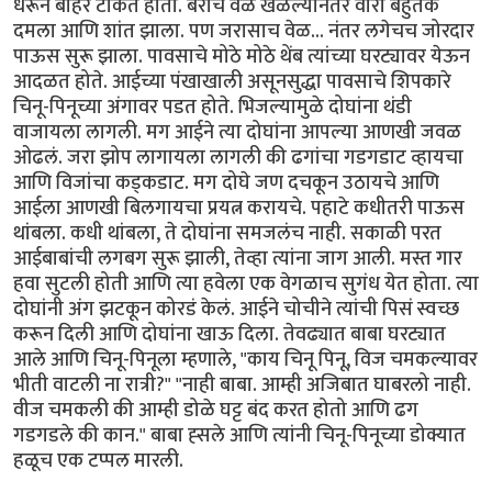
धरून बाहेर टाकत होती. बराच वेळ खेळल्यानंतर वारा बहुतेक
दमला आणि शांत झाला. पण जरासाच वेळ... नंतर लगेचच जोरदार
पाऊस सुरू झाला. पावसाचे मोठे मोठे थेंब त्यांच्या घरट्यावर येऊन
आदळत होते. आईच्या पंखाखाली असूनसुद्धा पावसाचे शिपकारे
चिनू-पिनूच्या अंगावर पडत होते. भिजल्यामुळे दोघांना थंडी
वाजायला लागली. मग आईने त्या दोघांना आपल्या आणखी जवळ
ओढलं. जरा झोप लागायला लागली की ढगांचा गडगडाट व्हायचा
आणि विजांचा कड्कडाट. मग दोघे जण दचकून उठायचे आणि
आईला आणखी बिलगायचा प्रयत्न करायचे. पहाटे कधीतरी पाऊस
थांबला. कधी थांबला, ते दोघांना समजलंच नाही. सकाळी परत
आईबाबांची लगबग सुरू झाली, तेव्हा त्यांना जाग आली. मस्त गार
हवा सुटली होती आणि त्या हवेला एक वेगळाच सुगंध येत होता. त्या
दोघांनी अंग झटकून कोरडं केलं. आईने चोचीने त्यांची पिसं स्वच्छ
करून दिली आणि दोघांना खाऊ दिला. तेवढ्यात बाबा घरट्यात
आले आणि चिनू-पिनूला म्हणाले, "काय चिनू पिनू, विज चमकल्यावर
भीती वाटली ना रात्री?" "नाही बाबा. आम्ही अजिबात घाबरलो नाही.
वीज चमकली की आम्ही डोळे घट्ट बंद करत होतो आणि ढग
गडगडले की कान." बाबा ह्सले आणि त्यांनी चिनू-पिनूच्या डोक्यात
हळूच एक टप्पल मारली.