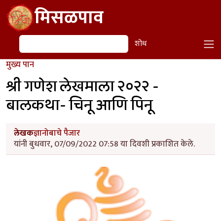
Skip to main content
मिसळपाव
शोध
शोध
मुख्य पान
श्री गणेश लेखमाला २०२२ -
बालकथा- चिनू आणि पिनू
लेखक
ज्ञानोबाचे पैजार
यांनी बुधवार, 07/09/2022 07:58 या दिवशी प्रकाशित केले.