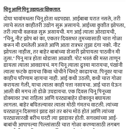
चिनू आणि पिनू उडायला शिकतात.
दोघा भावांमधला चिनू होता धडपड्या. आईबाबा घरात नसले, तरी
त्याचे सतत काहीतरी उद्योग सुरू असायचे. आईच्या कुशीत झोपला,
तरी त्याची वळवळ सुरू असायची. मग आई त्याला ओरडायची,
"चिनू, नीट झोप बरं का, एकतर दिवसभर तुमच्यासाठी चारा गोळा
करून मी दमलेली असते आणि आता रात्रभर तुझा दंगा नको. नीट
झोपला नाहीस, तर बाहेर बाबांच्या शेजारी झोपायला पाठवीन मी
तुला." पिनू मात्र होता थोडासा आळशी. पोट भरलं की मस्त ताणून
द्यायला त्याला आवडायचं. मग चिनू त्याला ढुश्या मारायचा, पंखांनी
त्याला फटके द्यायचा किंवा चोचीने चिमटे काढायचा. पिनूवर याचा
काहीच परिणाम व्हायचा नाही. आई कधी उठली, कधी चारा गोळा
करायला गेली, याचा त्याला काही पत्ता नसायचा. आई चारा घेऊन
आली की मगच तो डोळे उघडायचा. एक दिवस चिनू पिनूच्या
डोक्यावर उभा राहिला आणि घरट्याबाहेर डोकावून बघायला
लागला. बाहेर बघितल्यावर त्याला मोठी गंमतच वाटली. त्यांच्या
घरट्यातुन दिसणारं झाड खरं तर बरंच मोठं होतं आणि त्यांच्या
घरट्यासारखी बरीच घरटी त्या झाडावर होती. सगळ्यांच्या आई-
बाबांची आपापल्या पिल्लांसाठी चारा गोळा करण्यासाठी लगबग