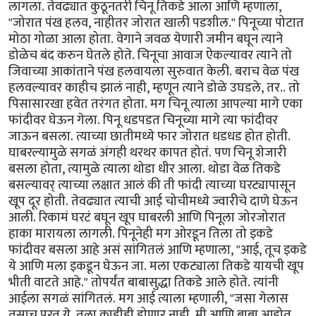
लागला. तेवढ्यात कुठूनतरी चिनू तिकडे आला आणि म्हणाला,
"जोरात पंख हलव, नाहीतर जोरात खाली पडशील." पिनूच्या पोटात
मोठा गोळा आला होता. वेगाने जवळ येणारी जमीन बघून त्याने
डोळेच बंद करुन घेतले होते. चिनूचा आवाज ऐकल्यावर त्याने तो
जिवाच्या आकांताने पंख हलवायला सुरुवात केली. बराच वेळ पंख
हलवल्यावर काहीच झालं नाही, म्हणून त्याने डोळे उघडले, तर.. तो
पिसासारखा हवेत तरंगत होता. मग चिनू त्याला आपल्या मागे एका
फांदीवर घेऊन गेला. पिनू धडपडत चिनूच्या मागे त्या फांदीवर
जाऊन बसला. त्याच्या छातीमध्ये फार जोरात धडधड होत होती.
घाबरल्यामुळे सगळं अंगही थरथर कापत होतं. पण चिनू शेजारी
बसला होता, त्यामुळे त्याला थोडा धीर आला. थोडा वेळ तिकडे
बसल्यावर् त्याच्या लक्षात आलं की ती फांदी त्याच्या घरट्यापासून
खूप दूर होती. तेवढ्यात त्याची आई चोचीमध्ये ज्वारीचे दाणे घेऊन
आली. रिकामं घरटं बघून खूप घाबरली आणि पिनूला जोरजोरात
हाका मारायला लागली. पिनूनेही मग ओरडून तिला तो इकडे
फांदीवर बसला आहे असं सांगितलं आणि म्हणाला, "आई, तूच इकडे
ये आणि मला इकडून घेऊन जा. मला एकट्याला तिकडे यायची खूप
भीती वाटते आहे." तोपर्यंत बाबासुद्धा तिकडे आले होते. त्यांनी
आईला सगळं सांगितलं. मग आई त्याला म्हणाली, "जसा गेलास
तसाच परत ये. तुला काहीही होणार नाही. मी आणि बाबा आहोत