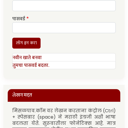
पासवर्ड
लॉग इन करा
नवीन खाते बनवा
तुमचा पासवर्ड बदला.
लेखन मदत
मिसळपाव.कॉम वर लेखन करताना कंट्रोल (Ctrl)
+ स्पेसबार (space) ने मराठी इंग्रजी अशी भाषा
बदलता येते. सुरूवातीला फोनेटिक्स आहे. मात्र