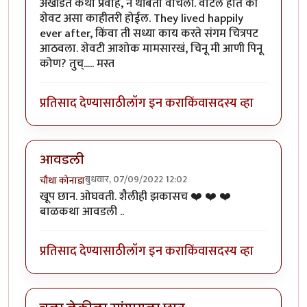
अखंडित कथा प्रवाह, न थांबता वाचली. वाटले होते की
शेवट असा काहीतरी होईल. They lived happily
ever after, किंवा ती सध्या काय करते संगम चित्रपट
आठवला. शेवटी आशोक मामसारखं, चिनू मी आणी पिनू
कोण? तुच्..... मस्त
प्रतिसाद देण्यासाठी
लॉग इन करा
किंवा
सदस्य व्हा
आवडली
बुधवार, 07/09/2022 12:02
चौथा कोनाडा
खूप छान. ओघवती. शैलीही झकासच ❤️ ❤️ ❤️
बाळकथा आवडली ..
प्रतिसाद देण्यासाठी
लॉग इन करा
किंवा
सदस्य व्हा