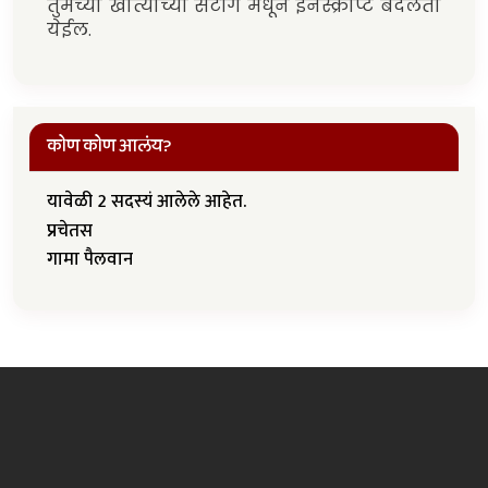
तुमच्या खात्याच्या सेटींग मधून इनस्क्रीप्ट बदलता
येईल.
कोण कोण आलंय?
यावेळी 2 सदस्यं आलेले आहेत.
प्रचेतस
गामा पैलवान