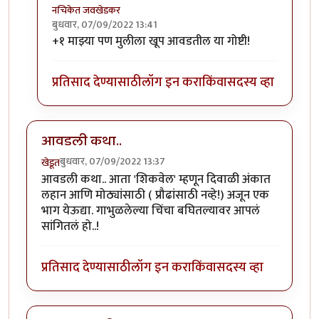
नचिकेत जवखेडकर
बुधवार, 07/09/2022 13:41
In reply to
+१ माझ्या पण मुलीला खूप आवडतील या गोष्टी!
चला लेकीला सांगायला छान
by
Bhakti
प्रतिसाद देण्यासाठी
लॉग इन करा
किंवा
सदस्य व्हा
आवडली कथा..
बुधवार, 07/09/2022 13:37
खेडूत
आवडली कथा.. आता 'शिकवेल' म्हणून दिवाळी अंकात
लहान आणि मोठ्यांसाठी ( प्रौढांसाठी नव्हे!) अजून एक
भाग येऊद्या. गाभुळलेल्या चिंचा बघितल्यावर आपलं
सांगितलं हो..!
प्रतिसाद देण्यासाठी
लॉग इन करा
किंवा
सदस्य व्हा