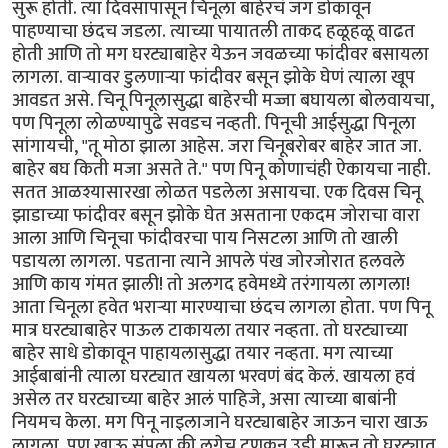
सुरू होती. त्या दिवसापासून चिनूला बाहेरचं जग डोकावून
पाहण्याचा छंदच जडला. त्याच्या पायातली ताकद हळूहळू वाढत
होती आणि तो मग घरट्याबाहेर येऊन जवळच्या फांदीवर बसायला
लागला. वार्‍यावर डुलणार्‍या फांदीवर बसून झोके घेणं त्याला खूप
आवडत असे. चिनू पिनूलासुद्धा बाहेरची मज्जा बघायला बोलवायचा,
पण पिनूला लोळण्यापुढे सवडच नव्हती. पिनूची आईसुद्धा पिनूला
सांगायची, "तू मोठा झाला आहेस. जरा चिनूबरोबर बाहेर जात जा.
बाहेर बघ किती मजा असते ते." पण पिनू कोणाचंही ऐकायचा नाही.
सतत आळश्यासारखा लोळत पडलेला असायचा. एक दिवस चिनू
झाडाच्या फांदीवर बसून झोके घेत असताना एकदम जोराचा वारा
आला आणि चिनूचा फांदीवरचा पाय निसटला आणि तो खाली
पडायला लागला. पडताना त्याने आपले पंख जोरजोरात हलवले
आणि काय गंमत झाली! तो अलगद हवेमध्ये तरंगायला लागला!
आता चिनूला हवेत भरार्‍या मारण्याचा छंदच लागला होता. पण पिनू
मात्र घरट्याबाहेर पाऊल टाकायला तयार नव्हता. तो घरट्याच्या
बाहेर साधे डोकावून पाहायलासुद्धा तयार नव्हता. मग त्याच्या
आईबाबांनी त्याला घरट्यात खायला भरवणं बंद केलं. खायला हवं
असेल तर घरट्याच्या बाहेर आलं पाहिजे, असा त्याच्या बाबांनी
नियमच केला. मग पिनू नाइलाजाने घरट्याबाहेर जाऊन चारा खाऊ
लागला. पण खाऊ संपला की लगेच टुणकन उडी मारून तो घरट्यात