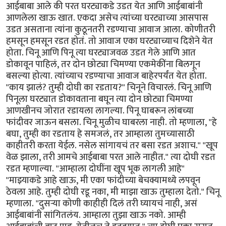
आईबाबा आले की परत घरट्याकडे उडत येत आणि आईबाबांनी
आणलेला खाऊ खात. एकदा असेच त्यांच्या घरट्याच्या आसपास
उडत असताना त्यांना कुठूनतरी रडण्याचा आवाज आला. कोणीतरी
हमसून हमसून रडत होतं. तो आवाज एका घरट्याच्याच दिशेने येत
होता. चिनू आणि पिनू त्या घरट्याजवळ उडत गेले आणि आत
डोकावून पाहिलं, तर दोन छोट्या चिमण्या एकमेकींना बिलगून
बसल्या होत्या. त्यांच्याच रडण्याचा आवाज बाहेरपर्यंत येत होता.
"काय झालं? तुम्ही दोघी का रडताय?" चिनूने विचारलं. चिनू आणि
पिनूला घरट्यात डोकावताना बघून त्या दोन छोट्या चिमण्या
आणखीनच जोरात रडायला लागल्या. पिनू घाबरून लांबच्या
फांदीवर जाऊन बसला. चिनू मुळीच घाबरला नाही. तो म्हणाला, "हे
बघा, तुम्ही का रडताय हे समजलं, तर आम्हाला तुमच्यासाठी
काहीतरी करता येईल. नसेल सांगायचं तर बसा रडत अशाच." "खूप
वेळ झाला, तरी आमचे आईबाबा परत आले नाहीत." त्या दोघी रडत
रडत म्हणाल्या. "आम्हाला दोघींना खूप भूक लागली आहे"
"माझ्याकडे आहे खाऊ, मी एका फांदीच्या बेचक्यामध्ये लपवून
ठेवला आहे. तुम्ही दोघी रडू नका, मी माझा खाऊ तुम्हाला देतो." चिनू
म्हणाला. "दुसर्‍या कोणी काहीही दिलं तरी घ्यायचं नाही, असं
आईबाबांनी सांगितलंय. आम्हाला तुझा खाऊ नको. आम्ही