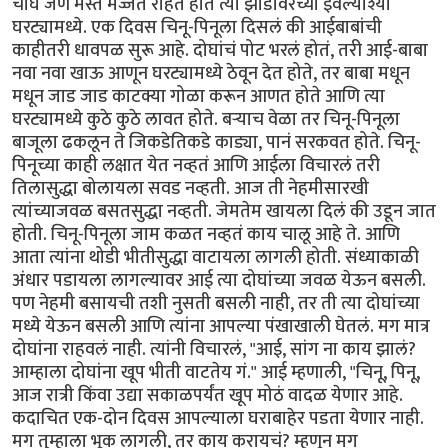
चौघे जण मस्त मज्जेत राहत होते त्या झाडावरच्या इवल्याश्या
घरट्यामध्ये. एक दिवस चिनू-पिनूला दिसलं की आईबाबांची
काहीतरी धावपळ सुरू आहे. दोघांचं पोट भरलं होतं, तरी आई-बाबा
नवा नवा खाऊ आणून घरट्यामध्ये ठेवून देत होते, तर बाबा मधून
मधून जाड जाड काटक्या गोळा करून आणत होते आणि त्या
घरट्यामध्ये कुठे कुठे लावत होते. बर्‍याच वेळा तर चिनू-पिनूला
बाजूला ढकलून ते जिकडेतिकडे काड्या, पानं सरकवत होते. चिनू-
पिनूच्या काही लक्षात येत नव्हतं आणि आईला विचारलं तरी
तिलासुद्धा बोलायला सवड नव्हती. आज ती नेहमीसारखी
त्यांच्याजवळ बसतसुद्धा नव्हती. जेमतेम खायला दिलं की उडून जात
होती. चिनू-पिनूला जाम कळत नव्हतं काय चालू आहे ते. आणि
आता त्यांना थोडी भीतीसुद्धा वाटायला लागली होती. संध्याकाळी
अंधार पडायला लागल्यावर आई त्या दोघांच्या जवळ येऊन बसली.
पण नेहमी बसायची तशी नुसती बसली नाही, तर ती त्या दोघांच्या
मध्ये येऊन बसली आणि त्यांना आपल्या पंखाखाली घेतलं. मग मात्र
दोघांना राहवलं नाही. त्यांनी विचारलं, "आई, सांग ना काय झालं?
आम्हाला दोघांना खूप भीती वाटतेय गं." आई म्हणाली, "चिनू, पिनू,
आज रात्री किंवा उद्या सकाळपर्यंत खूप मोठं वादळ येणार आहे.
कदाचित एक-दोन दिवस आपल्याला घराबाहेर पडता येणार नाही.
मग तुम्हाला भूक लागली, तर काय करायचं? म्हणून मग