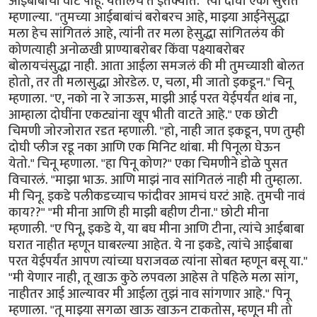
आईबाबांची वाट पाहू. येतीलच ते इतक्यात." त्या दोघी एका सुरात
म्हणाल्या. "तुमच्या आईबाबांचं बरोबरच आहे, माझ्या आईनेसुद्धा
मला हेच सांगितलं आहे, त्यांनी तर मला हेसुद्धा सांगितलंय की
कोणत्याही अनोळखी प्राण्याबरोबर किंवा पक्ष्याबरोबर
बोलायचंसुद्धा नाही. आता आईला समजलं की मी तुमच्याशी बोलत
होतो, तर ती मलासुद्धा ओरडेल. ए, चला, मी जातो इकडून." चिनू
म्हणाला. "ए, नको ना रे जाऊस, माझी आई परत येईपर्यंत थांब ना,
आम्हाला दोघींना एकट्यांना खूप भीती वाटते आहे." एक छोटी
चिमणी जोरजोरात रडत म्हणाली. "हो, नाही जात इकडून, पण तुम्ही
दोघी प्लीज रडू नका आणि एक मिनिट थांबा. मी पिनूला घेऊन
येतो." चिनू म्हणाला. "हा पिनू कोण?" एका चिमणीने डोळे पुसत
विचारलं. "माझा भाऊ. आणि माझं नाव सांगितलं नाही मी तुम्हाला.
मी चिनू. इकडे पलीकडच्याच फांदीवर आमचं घरटं आहे. तुमची नावं
काय??" "मी मीना आणि ही माझी बहीण टीना." छोटी मीना
म्हणाली. "ए पिनू, इकडे ये, या बघ मीना आणि टीना, त्यांचे आईबाबा
घरात नाहीत म्हणून घाबरल्या आहेत. ये ना इकडे, त्यांचे आईबाबा
परत येईपर्यंत आपण त्यांच्या घराजवळ त्यांना सोबत म्हणून बसू या."
"मी येणार नाही, तू खाऊ कुठे लपवला आहेस ते पहिले मला सांग,
नाहीतर आई आल्यावर मी आईला तुझं नाव सांगणार आहे." पिनू
म्हणाला. "तू माझ्या सगळा खाऊ खाऊन टाकतोस, म्हणून मी तो