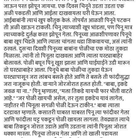
जाऊन परत झोपून जायचा. एक दिवस चिनूने उडता उडता एक
अळी पकडली आणि आईला दाखवायला घरी घेऊन आला.
आईबाबांनी त्याचं खुप कौतुक केलं. तोपर्यंत आळशी पिनूने पटकन
ती अळी खाऊन टाकली. चिनू त्याच्याशी खूप भांडला, पण पिनू मात्र
त्याच्याकडे दुर्लक्ष करत झोपून गेला. पिनूच्या आळशीपणावर पिनूचे
बाबा खूप चिडले आणि त्याला चांगला धडा शिकवायचा, असं त्यांनी
ठरवलं. दुसर्‍या दिवशी पिनूच्या बाबांना पोळीचा एक मोठा तुकडा
मिळाला. त्यांनी तो पिनूला दाखवला आणि त्याला घरट्याबाहेर
बोलावलं. पोळी बघून पिनू खूश झाला आणि घाईघाईने उडी मारून
तो घरट्याबाहेर आला. पिनूचे बाबा पोळीचा तुकडा घेऊन
घरट्यापासून जरा लांबच बसले होते आणि ते बसले ती फांदीसुद्धा
जरा नाजूकच होती. वार्‍याने जोरजोरात हलत होती. "बाबा, इकडे
जवळ या ना.." पिनू म्हणाला, "मला तिकडे यायची फार भीती वाटते
आहे." "जर पोळी खायची असेल, तर तुला इकडेच यावं लागेल,
नाहीतर मी चिनूला सगळी पोळी देऊन टाकीन." बाबा त्याला
दरडावत म्हणाले. कसातरी घाबरत घाबरत पिनू त्या फांदीवर गेला
आणि फांदीला घट्ट पकडून पोळी खायला लागला. तेवढ्यात त्याचे
बाबा तिकडून जोरात उडाले आणि उडताना त्यांनी पिनूला जोरात
धक्का मारला. पिनूचा तोलच गेला आणि तो खाली पडायला