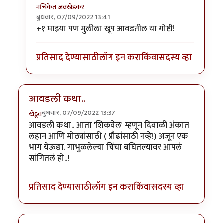
नचिकेत जवखेडकर
बुधवार, 07/09/2022 13:41
In reply to
+१ माझ्या पण मुलीला खूप आवडतील या गोष्टी!
चला लेकीला सांगायला छान
by
Bhakti
प्रतिसाद देण्यासाठी
लॉग इन करा
किंवा
सदस्य व्हा
आवडली कथा..
बुधवार, 07/09/2022 13:37
खेडूत
आवडली कथा.. आता 'शिकवेल' म्हणून दिवाळी अंकात
लहान आणि मोठ्यांसाठी ( प्रौढांसाठी नव्हे!) अजून एक
भाग येऊद्या. गाभुळलेल्या चिंचा बघितल्यावर आपलं
सांगितलं हो..!
प्रतिसाद देण्यासाठी
लॉग इन करा
किंवा
सदस्य व्हा