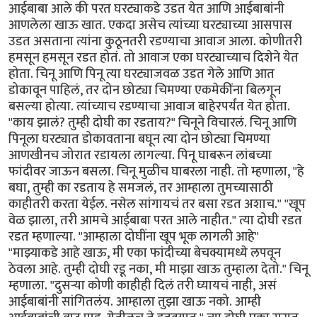
आईबाबा आले की परत घरट्याकडे उडत येत आणि आईबाबांनी
आणलेला खाऊ खात. एकदा असेच त्यांच्या घरट्याच्या आसपास
उडत असताना त्यांना कुठूनतरी रडण्याचा आवाज आला. कोणीतरी
हमसून हमसून रडत होतं. तो आवाज एका घरट्याच्याच दिशेने येत
होता. चिनू आणि पिनू त्या घरट्याजवळ उडत गेले आणि आत
डोकावून पाहिलं, तर दोन छोट्या चिमण्या एकमेकींना बिलगून
बसल्या होत्या. त्यांच्याच रडण्याचा आवाज बाहेरपर्यंत येत होता.
"काय झालं? तुम्ही दोघी का रडताय?" चिनूने विचारलं. चिनू आणि
पिनूला घरट्यात डोकावताना बघून त्या दोन छोट्या चिमण्या
आणखीनच जोरात रडायला लागल्या. पिनू घाबरून लांबच्या
फांदीवर जाऊन बसला. चिनू मुळीच घाबरला नाही. तो म्हणाला, "हे
बघा, तुम्ही का रडताय हे समजलं, तर आम्हाला तुमच्यासाठी
काहीतरी करता येईल. नसेल सांगायचं तर बसा रडत अशाच." "खूप
वेळ झाला, तरी आमचे आईबाबा परत आले नाहीत." त्या दोघी रडत
रडत म्हणाल्या. "आम्हाला दोघींना खूप भूक लागली आहे"
"माझ्याकडे आहे खाऊ, मी एका फांदीच्या बेचक्यामध्ये लपवून
ठेवला आहे. तुम्ही दोघी रडू नका, मी माझा खाऊ तुम्हाला देतो." चिनू
म्हणाला. "दुसर्‍या कोणी काहीही दिलं तरी घ्यायचं नाही, असं
आईबाबांनी सांगितलंय. आम्हाला तुझा खाऊ नको. आम्ही