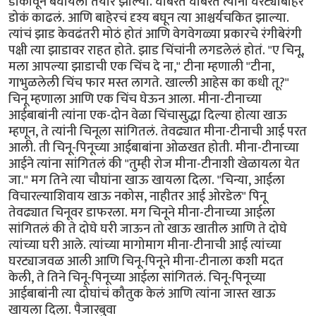
डोकावून बघायला तयार झाल्या. घाबरत घाबरत त्यांनी घरट्याबाहेर
डोकं काढलं. आणि बाहेरचं दृश्य बघून त्या आश्चर्यचकित झाल्या.
त्यांचं झाड केवढंतरी मोठं होतं आणि वेगवेगळ्या प्रकारचे रंगीबेरंगी
पक्षी त्या झाडावर राहत होते. झाड चिंचांनी लगडलेलं होतं. "ए चिनू,
मला आपल्या झाडाची एक चिंच दे ना," टीना म्हणाली "टीना,
गाभुळलेली चिंच फार मस्त लागते. खाल्ली आहेस का कधी तू?"
चिनू म्हणाला आणि एक चिंच घेऊन आला. मीना-टीनाच्या
आईबाबांनी त्यांना एक-दोन वेळा चिंचासुद्धा दिल्या होत्या खाऊ
म्हणून, ते त्यांनी चिनूला सांगितलं. तेवढ्यात मीना-टीनाची आई परत
आली. ती चिनू-पिनूच्या आईबाबांना ओळखत होती. मीना-टीनाच्या
आईने त्यांना सांगितलं की "तुम्ही रोज मीना-टीनाशी खेळायला येत
जा." मग तिने त्या चौघांना खाऊ खायला दिला. "चिन्या, आईला
विचारल्याशिवाय खाऊ नकोस, नाहीतर आई ओरडेल" पिनू
तेवढ्यात चिनूवर डाफरला. मग चिनूने मीना-टीनाच्या आईला
सांगितलं की ते दोघे घरी जाऊन तो खाऊ खातील आणि ते दोघे
त्यांच्या घरी आले. त्यांच्या मागोमाग मीना-टीनाची आई त्यांच्या
घरट्याजवळ आली आणि चिनू-पिनूने मीना-टीनाला कशी मदत
केली, ते तिने चिनू-पिनूच्या आईला सांगितलं. चिनू-पिनूच्या
आईबाबांनी त्या दोघांचं कौतुक केलं आणि त्यांना जास्त खाऊ
खायला दिला. पैजारबुवा