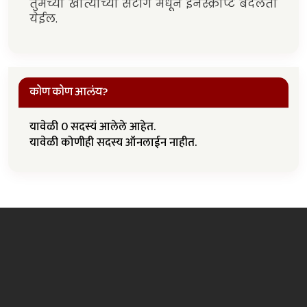
तुमच्या खात्याच्या सेटींग मधून इनस्क्रीप्ट बदलता
येईल.
कोण कोण आलंय?
यावेळी 0 सदस्यं आलेले आहेत.
यावेळी कोणीही सदस्य ऑनलाईन नाहीत.