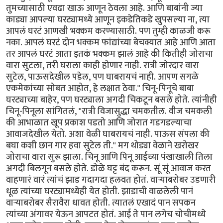
तुमच्यासाठी एवढा खाऊ आणून ठेवला आहे. आणि बाबांनी ज्या
काड्या आपल्या घरट्यामध्ये आणून इकडेतिकडे खुपसल्या ना, त्या
आपलं घरटं आणखी भक्कम करण्यासाठी. पण तुम्ही काळजी करू
नका. आपलं घरटं दोन भक्कम फांद्यांच्या बेचक्यात आहे आणि आता
तर आपलं घरटं आता इतकं भक्कम झालं आहे की कितीही जोराचा
वारा सुटला, तरी घराला काही होणार नाही. रात्री जोरदार वारा
सुटेल, पाऊसदेखील पडेल, पण घाबरायचं नाही. आपण सगळे
एकमेकांच्या सोबत आहोत, हे लक्षात ठेवा." चिनू-पिनूचे बाबा
घरट्याच्या बाहेर, पण घरट्याला अगदी चिकटून बसले होते. त्यांनीही
चिनू-पिनूला सांगितलं, "रात्री विजासुद्धा चमकतील. वीज चमकली
की आभाळात खूप प्रकाश पडतो आणि जोरात गडगडल्याचा
आवाजदेखील येतो. अशा वेळी घाबरायचं नाही. पाऊस संपला की
बघा कशी छान गार हवा सुटेल ती." मग थोड्या वेळाने खरोखर
जोराचा वारा सुरू झाला. चिनू आणि पिनू आईच्या पंखाखाली तिला
अगदी बिलगून बसले होते. डोळे घट्ट बंद करून. सूं सूं आवाज करत
वाहणारं वारं त्यांचं झाड गदागदा हलवत होतं. वार्‍याबरोबर उडणारी
धूळ त्यांच्या घरट्यामध्येही येत होती. झाडाची वाळलेली पानं
वार्‍याबरोबर सैरावैरा धावत होती. त्यातलं एखादं पान सपकन
त्यांच्या अंगावर येऊन आपटत होतं. आई ते पान लगेच चोचीमध्ये