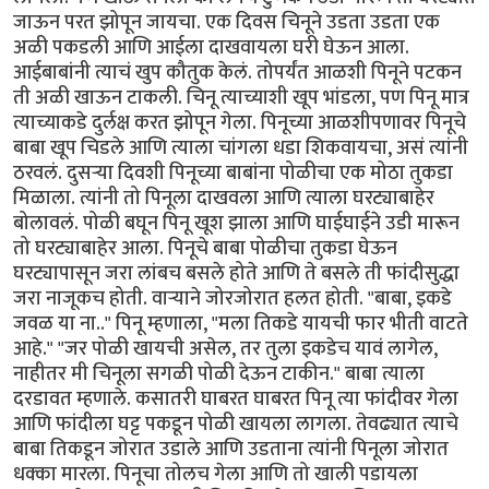
जाऊन परत झोपून जायचा. एक दिवस चिनूने उडता उडता एक
अळी पकडली आणि आईला दाखवायला घरी घेऊन आला.
आईबाबांनी त्याचं खुप कौतुक केलं. तोपर्यंत आळशी पिनूने पटकन
ती अळी खाऊन टाकली. चिनू त्याच्याशी खूप भांडला, पण पिनू मात्र
त्याच्याकडे दुर्लक्ष करत झोपून गेला. पिनूच्या आळशीपणावर पिनूचे
बाबा खूप चिडले आणि त्याला चांगला धडा शिकवायचा, असं त्यांनी
ठरवलं. दुसर्‍या दिवशी पिनूच्या बाबांना पोळीचा एक मोठा तुकडा
मिळाला. त्यांनी तो पिनूला दाखवला आणि त्याला घरट्याबाहेर
बोलावलं. पोळी बघून पिनू खूश झाला आणि घाईघाईने उडी मारून
तो घरट्याबाहेर आला. पिनूचे बाबा पोळीचा तुकडा घेऊन
घरट्यापासून जरा लांबच बसले होते आणि ते बसले ती फांदीसुद्धा
जरा नाजूकच होती. वार्‍याने जोरजोरात हलत होती. "बाबा, इकडे
जवळ या ना.." पिनू म्हणाला, "मला तिकडे यायची फार भीती वाटते
आहे." "जर पोळी खायची असेल, तर तुला इकडेच यावं लागेल,
नाहीतर मी चिनूला सगळी पोळी देऊन टाकीन." बाबा त्याला
दरडावत म्हणाले. कसातरी घाबरत घाबरत पिनू त्या फांदीवर गेला
आणि फांदीला घट्ट पकडून पोळी खायला लागला. तेवढ्यात त्याचे
बाबा तिकडून जोरात उडाले आणि उडताना त्यांनी पिनूला जोरात
धक्का मारला. पिनूचा तोलच गेला आणि तो खाली पडायला