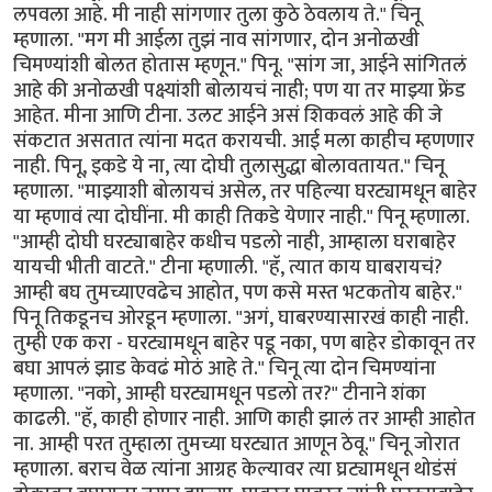
लपवला आहे. मी नाही सांगणार तुला कुठे ठेवलाय ते." चिनू
म्हणाला. "मग मी आईला तुझं नाव सांगणार, दोन अनोळखी
चिमण्यांशी बोलत होतास म्हणून." पिनू. "सांग जा, आईने सांगितलं
आहे की अनोळखी पक्ष्यांशी बोलायचं नाही; पण या तर माझ्या फ्रेंड
आहेत. मीना आणि टीना. उलट आईने असं शिकवलं आहे की जे
संकटात असतात त्यांना मदत करायची. आई मला काहीच म्हणणार
नाही. पिनू, इकडे ये ना, त्या दोघी तुलासुद्धा बोलावतायत." चिनू
म्हणाला. "माझ्याशी बोलायचं असेल, तर पहिल्या घरट्यामधून बाहेर
या म्हणावं त्या दोघींना. मी काही तिकडे येणार नाही." पिनू म्हणाला.
"आम्ही दोघी घरट्याबाहेर कधीच पडलो नाही, आम्हाला घराबाहेर
यायची भीती वाटते." टीना म्हणाली. "हॅ, त्यात काय घाबरायचं?
आम्ही बघ तुमच्याएवढेच आहोत, पण कसे मस्त भटकतोय बाहेर."
पिनू तिकडूनच ओरडून म्हणाला. "अगं, घाबरण्यासारखं काही नाही.
तुम्ही एक करा - घरट्यामधून बाहेर पडू नका, पण बाहेर डोकावून तर
बघा आपलं झाड केवढं मोठं आहे ते." चिनू त्या दोन चिमण्यांना
म्हणाला. "नको, आम्ही घरट्यामधून पडलो तर?" टीनाने शंका
काढली. "हॅ, काही होणार नाही. आणि काही झालं तर आम्ही आहोत
ना. आम्ही परत तुम्हाला तुमच्या घरट्यात आणून ठेवू." चिनू जोरात
म्हणाला. बराच वेळ त्यांना आग्रह केल्यावर त्या घ्रट्यामधून थोडंसं