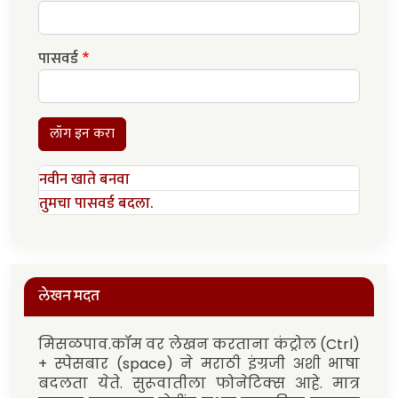
पासवर्ड
लॉग इन करा
नवीन खाते बनवा
तुमचा पासवर्ड बदला.
लेखन मदत
मिसळपाव.कॉम वर लेखन करताना कंट्रोल (Ctrl)
+ स्पेसबार (space) ने मराठी इंग्रजी अशी भाषा
बदलता येते. सुरूवातीला फोनेटिक्स आहे. मात्र