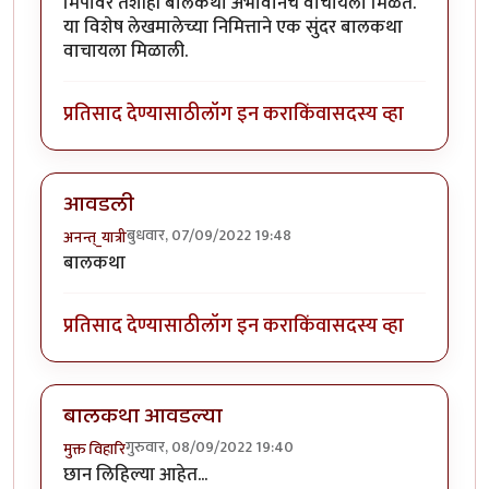
मिपावर तशीही बालकथा अभावानेच वाचायला मिळते.
या विशेष लेखमालेच्या निमित्ताने एक सुंदर बालकथा
वाचायला मिळाली.
प्रतिसाद देण्यासाठी
लॉग इन करा
किंवा
सदस्य व्हा
आवडली
बुधवार, 07/09/2022 19:48
अनन्त्_यात्री
बालकथा
प्रतिसाद देण्यासाठी
लॉग इन करा
किंवा
सदस्य व्हा
बालकथा आवडल्या
गुरुवार, 08/09/2022 19:40
मुक्त विहारि
छान लिहिल्या आहेत...