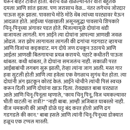
धरून बाहेर टाकत होती. बराच वेळ खेळल्यानंतर वारा बहुतेक
दमला आणि शांत झाला. पण जरासाच वेळ... नंतर लगेचच जोरदार
पाऊस सुरू झाला. पावसाचे मोठे मोठे थेंब त्यांच्या घरट्यावर येऊन
आदळत होते. आईच्या पंखाखाली असूनसुद्धा पावसाचे शिपकारे
चिनू-पिनूच्या अंगावर पडत होते. भिजल्यामुळे दोघांना थंडी
वाजायला लागली. मग आईने त्या दोघांना आपल्या आणखी जवळ
ओढलं. जरा झोप लागायला लागली की ढगांचा गडगडाट व्हायचा
आणि विजांचा कड्कडाट. मग दोघे जण दचकून उठायचे आणि
आईला आणखी बिलगायचा प्रयत्न करायचे. पहाटे कधीतरी पाऊस
थांबला. कधी थांबला, ते दोघांना समजलंच नाही. सकाळी परत
आईबाबांची लगबग सुरू झाली, तेव्हा त्यांना जाग आली. मस्त गार
हवा सुटली होती आणि त्या हवेला एक वेगळाच सुगंध येत होता. त्या
दोघांनी अंग झटकून कोरडं केलं. आईने चोचीने त्यांची पिसं स्वच्छ
करून दिली आणि दोघांना खाऊ दिला. तेवढ्यात बाबा घरट्यात
आले आणि चिनू-पिनूला म्हणाले, "काय चिनू पिनू, विज चमकल्यावर
भीती वाटली ना रात्री?" "नाही बाबा. आम्ही अजिबात घाबरलो नाही.
वीज चमकली की आम्ही डोळे घट्ट बंद करत होतो आणि ढग
गडगडले की कान." बाबा ह्सले आणि त्यांनी चिनू-पिनूच्या डोक्यात
हळूच एक टप्पल मारली.