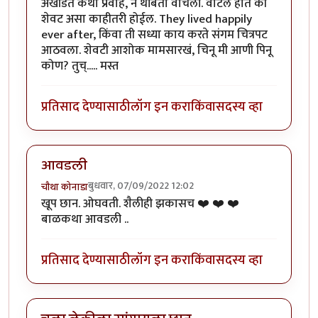
अखंडित कथा प्रवाह, न थांबता वाचली. वाटले होते की
शेवट असा काहीतरी होईल. They lived happily
ever after, किंवा ती सध्या काय करते संगम चित्रपट
आठवला. शेवटी आशोक मामसारखं, चिनू मी आणी पिनू
कोण? तुच्..... मस्त
प्रतिसाद देण्यासाठी
लॉग इन करा
किंवा
सदस्य व्हा
आवडली
बुधवार, 07/09/2022 12:02
चौथा कोनाडा
खूप छान. ओघवती. शैलीही झकासच ❤️ ❤️ ❤️
बाळकथा आवडली ..
प्रतिसाद देण्यासाठी
लॉग इन करा
किंवा
सदस्य व्हा