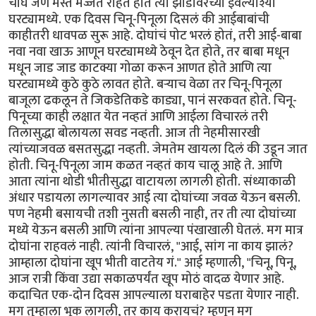
चौघे जण मस्त मज्जेत राहत होते त्या झाडावरच्या इवल्याश्या
घरट्यामध्ये. एक दिवस चिनू-पिनूला दिसलं की आईबाबांची
काहीतरी धावपळ सुरू आहे. दोघांचं पोट भरलं होतं, तरी आई-बाबा
नवा नवा खाऊ आणून घरट्यामध्ये ठेवून देत होते, तर बाबा मधून
मधून जाड जाड काटक्या गोळा करून आणत होते आणि त्या
घरट्यामध्ये कुठे कुठे लावत होते. बर्‍याच वेळा तर चिनू-पिनूला
बाजूला ढकलून ते जिकडेतिकडे काड्या, पानं सरकवत होते. चिनू-
पिनूच्या काही लक्षात येत नव्हतं आणि आईला विचारलं तरी
तिलासुद्धा बोलायला सवड नव्हती. आज ती नेहमीसारखी
त्यांच्याजवळ बसतसुद्धा नव्हती. जेमतेम खायला दिलं की उडून जात
होती. चिनू-पिनूला जाम कळत नव्हतं काय चालू आहे ते. आणि
आता त्यांना थोडी भीतीसुद्धा वाटायला लागली होती. संध्याकाळी
अंधार पडायला लागल्यावर आई त्या दोघांच्या जवळ येऊन बसली.
पण नेहमी बसायची तशी नुसती बसली नाही, तर ती त्या दोघांच्या
मध्ये येऊन बसली आणि त्यांना आपल्या पंखाखाली घेतलं. मग मात्र
दोघांना राहवलं नाही. त्यांनी विचारलं, "आई, सांग ना काय झालं?
आम्हाला दोघांना खूप भीती वाटतेय गं." आई म्हणाली, "चिनू, पिनू,
आज रात्री किंवा उद्या सकाळपर्यंत खूप मोठं वादळ येणार आहे.
कदाचित एक-दोन दिवस आपल्याला घराबाहेर पडता येणार नाही.
मग तुम्हाला भूक लागली, तर काय करायचं? म्हणून मग