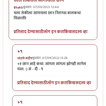
चला लेकीला सांगायला छान
बुधवार, 07/09/2022 12:44
Bhakti
चला लेकीला सांगायला छान निरागस बालकथा
मिळाली!
प्रतिसाद देण्यासाठी
लॉग इन करा
किंवा
सदस्य व्हा
+१
बुधवार, 07/09/2022 13:28
चांदणे संदीप
In reply to
+१ छान आहे कथा. सांगता सांगता झोपही लागेल
चला लेकीला सांगायला छान
by
Bhakti
मस्त. :) सं - दी - प
प्रतिसाद देण्यासाठी
लॉग इन करा
किंवा
सदस्य व्हा
+१