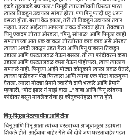
इकडे तुझ्याकडे बघायला." चिनूही त्याच्याभोवती घिरट्या मारत
त्याला तिकडून उडायला सांगत होता. पण पिनू फांदी घट्ट धरून
बसला होता. बराच वेळ झाला, तरी तो तिकडून उडायला तयार
नव्हता. उलट आईलाच आपल्या जवळ बोलावत होता. तेवढ्यात
चिनू एकदम जोरात ओरडला, "पिनू, सांभाळ" आणि पिनूला काही
समजायच्या आत एक कावळा जोरजोरात काव काव असे ओरडत
त्याच्या अगदी जवळून उडत गेला आणि पिनू घाबरून तिकडून
उडाला आणि घरट्याजवळ येऊन बसला. तो त्या फांदीवरुन कसा
उडाला आणि घरट्याजवळ कसा येऊन पोहोचला, त्याचं त्यालाच
समजलं नाही. पिनूच्या आईने मोठ्या कौतूकाने त्याला जवळ घेतलं,
त्याच्या पाठीवरून पंख फिरवला आणि त्याचा एक मोठा गालगुच्चा
घेतला. त्याला मोठ्या प्रेमाने ज्वारीचे दाणे भरवले आणि प्रेमाने
म्हणाली, "मोठं झाल गं माझं बाळ...." बाबा आणि चिनू लांबच्या
फांदीवर बसून मायलेकरांचा हा कौतुकसोहळा बघत होते.
चिनू-पिनूला भेटल्या मीना आणि टीना
चिनू आणि पिनू आता त्यांच्या घरट्याच्या आजूबाजूला उडायला
शिकले होते. आईबाबा बाहेर गेले की दोघे जण घरट्याबाहेर पडत.