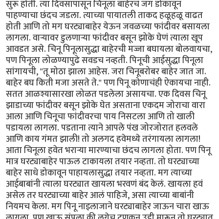
सुरू होती. त्या दिवसापासून चिनूला बाहेरचं जग डोकावून
पाहण्याचा छंदच जडला. त्याच्या पायातली ताकद हळूहळू वाढत
होती आणि तो मग घरट्याबाहेर येऊन जवळच्या फांदीवर बसायला
लागला. वार्‍यावर डुलणार्‍या फांदीवर बसून झोके घेणं त्याला खूप
आवडत असे. चिनू पिनूलासुद्धा बाहेरची मज्जा बघायला बोलवायचा,
पण पिनूला लोळण्यापुढे सवडच नव्हती. पिनूची आईसुद्धा पिनूला
सांगायची, "तू मोठा झाला आहेस. जरा चिनूबरोबर बाहेर जात जा.
बाहेर बघ किती मजा असते ते." पण पिनू कोणाचंही ऐकायचा नाही.
सतत आळश्यासारखा लोळत पडलेला असायचा. एक दिवस चिनू
झाडाच्या फांदीवर बसून झोके घेत असताना एकदम जोराचा वारा
आला आणि चिनूचा फांदीवरचा पाय निसटला आणि तो खाली
पडायला लागला. पडताना त्याने आपले पंख जोरजोरात हलवले
आणि काय गंमत झाली! तो अलगद हवेमध्ये तरंगायला लागला!
आता चिनूला हवेत भरार्‍या मारण्याचा छंदच लागला होता. पण पिनू
मात्र घरट्याबाहेर पाऊल टाकायला तयार नव्हता. तो घरट्याच्या
बाहेर साधे डोकावून पाहायलासुद्धा तयार नव्हता. मग त्याच्या
आईबाबांनी त्याला घरट्यात खायला भरवणं बंद केलं. खायला हवं
असेल तर घरट्याच्या बाहेर आलं पाहिजे, असा त्याच्या बाबांनी
नियमच केला. मग पिनू नाइलाजाने घरट्याबाहेर जाऊन चारा खाऊ
लागला. पण खाऊ संपला की लगेच टुणकन उडी मारून तो घरट्यात