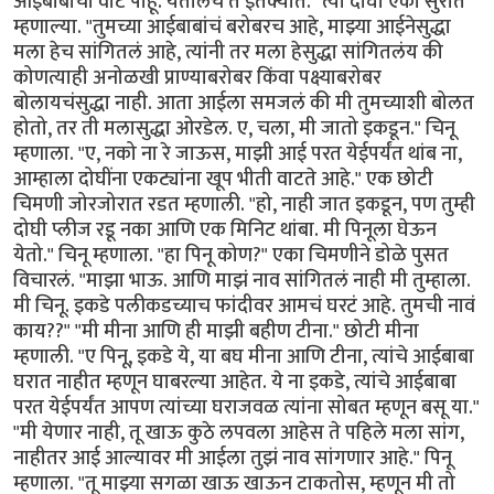
आईबाबांची वाट पाहू. येतीलच ते इतक्यात." त्या दोघी एका सुरात
म्हणाल्या. "तुमच्या आईबाबांचं बरोबरच आहे, माझ्या आईनेसुद्धा
मला हेच सांगितलं आहे, त्यांनी तर मला हेसुद्धा सांगितलंय की
कोणत्याही अनोळखी प्राण्याबरोबर किंवा पक्ष्याबरोबर
बोलायचंसुद्धा नाही. आता आईला समजलं की मी तुमच्याशी बोलत
होतो, तर ती मलासुद्धा ओरडेल. ए, चला, मी जातो इकडून." चिनू
म्हणाला. "ए, नको ना रे जाऊस, माझी आई परत येईपर्यंत थांब ना,
आम्हाला दोघींना एकट्यांना खूप भीती वाटते आहे." एक छोटी
चिमणी जोरजोरात रडत म्हणाली. "हो, नाही जात इकडून, पण तुम्ही
दोघी प्लीज रडू नका आणि एक मिनिट थांबा. मी पिनूला घेऊन
येतो." चिनू म्हणाला. "हा पिनू कोण?" एका चिमणीने डोळे पुसत
विचारलं. "माझा भाऊ. आणि माझं नाव सांगितलं नाही मी तुम्हाला.
मी चिनू. इकडे पलीकडच्याच फांदीवर आमचं घरटं आहे. तुमची नावं
काय??" "मी मीना आणि ही माझी बहीण टीना." छोटी मीना
म्हणाली. "ए पिनू, इकडे ये, या बघ मीना आणि टीना, त्यांचे आईबाबा
घरात नाहीत म्हणून घाबरल्या आहेत. ये ना इकडे, त्यांचे आईबाबा
परत येईपर्यंत आपण त्यांच्या घराजवळ त्यांना सोबत म्हणून बसू या."
"मी येणार नाही, तू खाऊ कुठे लपवला आहेस ते पहिले मला सांग,
नाहीतर आई आल्यावर मी आईला तुझं नाव सांगणार आहे." पिनू
म्हणाला. "तू माझ्या सगळा खाऊ खाऊन टाकतोस, म्हणून मी तो