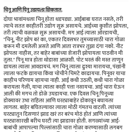
चिनू आणि पिनू उडायला शिकतात.
दोघा भावांमधला चिनू होता धडपड्या. आईबाबा घरात नसले, तरी
त्याचे सतत काहीतरी उद्योग सुरू असायचे. आईच्या कुशीत झोपला,
तरी त्याची वळवळ सुरू असायची. मग आई त्याला ओरडायची,
"चिनू, नीट झोप बरं का, एकतर दिवसभर तुमच्यासाठी चारा गोळा
करून मी दमलेली असते आणि आता रात्रभर तुझा दंगा नको. नीट
झोपला नाहीस, तर बाहेर बाबांच्या शेजारी झोपायला पाठवीन मी
तुला." पिनू मात्र होता थोडासा आळशी. पोट भरलं की मस्त ताणून
द्यायला त्याला आवडायचं. मग चिनू त्याला ढुश्या मारायचा, पंखांनी
त्याला फटके द्यायचा किंवा चोचीने चिमटे काढायचा. पिनूवर याचा
काहीच परिणाम व्हायचा नाही. आई कधी उठली, कधी चारा गोळा
करायला गेली, याचा त्याला काही पत्ता नसायचा. आई चारा घेऊन
आली की मगच तो डोळे उघडायचा. एक दिवस चिनू पिनूच्या
डोक्यावर उभा राहिला आणि घरट्याबाहेर डोकावून बघायला
लागला. बाहेर बघितल्यावर त्याला मोठी गंमतच वाटली. त्यांच्या
घरट्यातुन दिसणारं झाड खरं तर बरंच मोठं होतं आणि त्यांच्या
घरट्यासारखी बरीच घरटी त्या झाडावर होती. सगळ्यांच्या आई-
बाबांची आपापल्या पिल्लांसाठी चारा गोळा करण्यासाठी लगबग