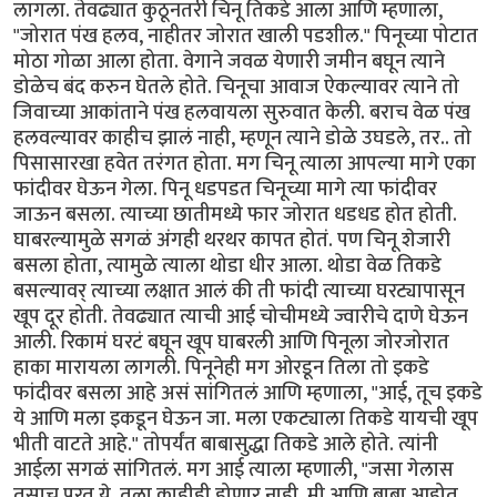
लागला. तेवढ्यात कुठूनतरी चिनू तिकडे आला आणि म्हणाला,
"जोरात पंख हलव, नाहीतर जोरात खाली पडशील." पिनूच्या पोटात
मोठा गोळा आला होता. वेगाने जवळ येणारी जमीन बघून त्याने
डोळेच बंद करुन घेतले होते. चिनूचा आवाज ऐकल्यावर त्याने तो
जिवाच्या आकांताने पंख हलवायला सुरुवात केली. बराच वेळ पंख
हलवल्यावर काहीच झालं नाही, म्हणून त्याने डोळे उघडले, तर.. तो
पिसासारखा हवेत तरंगत होता. मग चिनू त्याला आपल्या मागे एका
फांदीवर घेऊन गेला. पिनू धडपडत चिनूच्या मागे त्या फांदीवर
जाऊन बसला. त्याच्या छातीमध्ये फार जोरात धडधड होत होती.
घाबरल्यामुळे सगळं अंगही थरथर कापत होतं. पण चिनू शेजारी
बसला होता, त्यामुळे त्याला थोडा धीर आला. थोडा वेळ तिकडे
बसल्यावर् त्याच्या लक्षात आलं की ती फांदी त्याच्या घरट्यापासून
खूप दूर होती. तेवढ्यात त्याची आई चोचीमध्ये ज्वारीचे दाणे घेऊन
आली. रिकामं घरटं बघून खूप घाबरली आणि पिनूला जोरजोरात
हाका मारायला लागली. पिनूनेही मग ओरडून तिला तो इकडे
फांदीवर बसला आहे असं सांगितलं आणि म्हणाला, "आई, तूच इकडे
ये आणि मला इकडून घेऊन जा. मला एकट्याला तिकडे यायची खूप
भीती वाटते आहे." तोपर्यंत बाबासुद्धा तिकडे आले होते. त्यांनी
आईला सगळं सांगितलं. मग आई त्याला म्हणाली, "जसा गेलास
तसाच परत ये. तुला काहीही होणार नाही. मी आणि बाबा आहोत