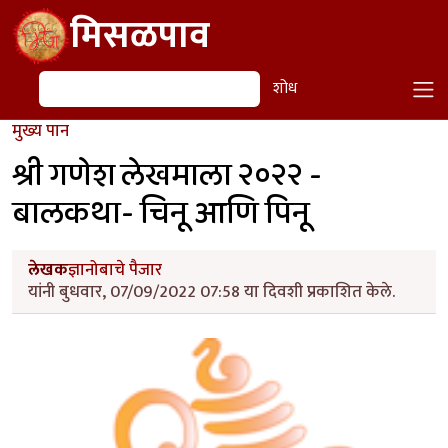
Skip to main content
मिसळपाव
शोध
शोध
मुख्य पान
श्री गणेश लेखमाला २०२२ -
बालकथा- चिनू आणि पिनू
लेखक
ज्ञानोबाचे पैजार
यांनी बुधवार, 07/09/2022 07:58 या दिवशी प्रकाशित केले.