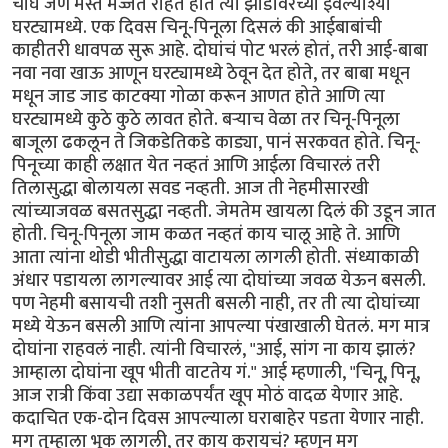
चौघे जण मस्त मज्जेत राहत होते त्या झाडावरच्या इवल्याश्या
घरट्यामध्ये. एक दिवस चिनू-पिनूला दिसलं की आईबाबांची
काहीतरी धावपळ सुरू आहे. दोघांचं पोट भरलं होतं, तरी आई-बाबा
नवा नवा खाऊ आणून घरट्यामध्ये ठेवून देत होते, तर बाबा मधून
मधून जाड जाड काटक्या गोळा करून आणत होते आणि त्या
घरट्यामध्ये कुठे कुठे लावत होते. बर्‍याच वेळा तर चिनू-पिनूला
बाजूला ढकलून ते जिकडेतिकडे काड्या, पानं सरकवत होते. चिनू-
पिनूच्या काही लक्षात येत नव्हतं आणि आईला विचारलं तरी
तिलासुद्धा बोलायला सवड नव्हती. आज ती नेहमीसारखी
त्यांच्याजवळ बसतसुद्धा नव्हती. जेमतेम खायला दिलं की उडून जात
होती. चिनू-पिनूला जाम कळत नव्हतं काय चालू आहे ते. आणि
आता त्यांना थोडी भीतीसुद्धा वाटायला लागली होती. संध्याकाळी
अंधार पडायला लागल्यावर आई त्या दोघांच्या जवळ येऊन बसली.
पण नेहमी बसायची तशी नुसती बसली नाही, तर ती त्या दोघांच्या
मध्ये येऊन बसली आणि त्यांना आपल्या पंखाखाली घेतलं. मग मात्र
दोघांना राहवलं नाही. त्यांनी विचारलं, "आई, सांग ना काय झालं?
आम्हाला दोघांना खूप भीती वाटतेय गं." आई म्हणाली, "चिनू, पिनू,
आज रात्री किंवा उद्या सकाळपर्यंत खूप मोठं वादळ येणार आहे.
कदाचित एक-दोन दिवस आपल्याला घराबाहेर पडता येणार नाही.
मग तुम्हाला भूक लागली, तर काय करायचं? म्हणून मग