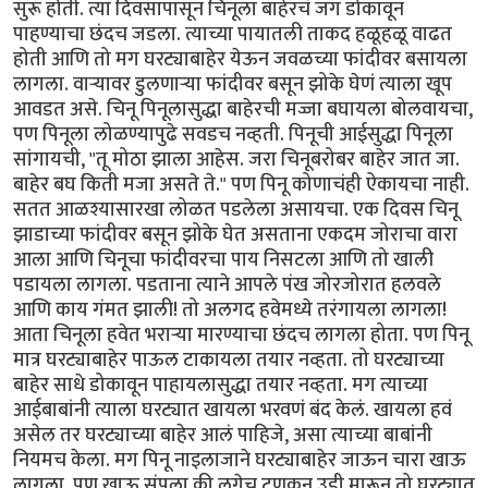
सुरू होती. त्या दिवसापासून चिनूला बाहेरचं जग डोकावून
पाहण्याचा छंदच जडला. त्याच्या पायातली ताकद हळूहळू वाढत
होती आणि तो मग घरट्याबाहेर येऊन जवळच्या फांदीवर बसायला
लागला. वार्‍यावर डुलणार्‍या फांदीवर बसून झोके घेणं त्याला खूप
आवडत असे. चिनू पिनूलासुद्धा बाहेरची मज्जा बघायला बोलवायचा,
पण पिनूला लोळण्यापुढे सवडच नव्हती. पिनूची आईसुद्धा पिनूला
सांगायची, "तू मोठा झाला आहेस. जरा चिनूबरोबर बाहेर जात जा.
बाहेर बघ किती मजा असते ते." पण पिनू कोणाचंही ऐकायचा नाही.
सतत आळश्यासारखा लोळत पडलेला असायचा. एक दिवस चिनू
झाडाच्या फांदीवर बसून झोके घेत असताना एकदम जोराचा वारा
आला आणि चिनूचा फांदीवरचा पाय निसटला आणि तो खाली
पडायला लागला. पडताना त्याने आपले पंख जोरजोरात हलवले
आणि काय गंमत झाली! तो अलगद हवेमध्ये तरंगायला लागला!
आता चिनूला हवेत भरार्‍या मारण्याचा छंदच लागला होता. पण पिनू
मात्र घरट्याबाहेर पाऊल टाकायला तयार नव्हता. तो घरट्याच्या
बाहेर साधे डोकावून पाहायलासुद्धा तयार नव्हता. मग त्याच्या
आईबाबांनी त्याला घरट्यात खायला भरवणं बंद केलं. खायला हवं
असेल तर घरट्याच्या बाहेर आलं पाहिजे, असा त्याच्या बाबांनी
नियमच केला. मग पिनू नाइलाजाने घरट्याबाहेर जाऊन चारा खाऊ
लागला. पण खाऊ संपला की लगेच टुणकन उडी मारून तो घरट्यात