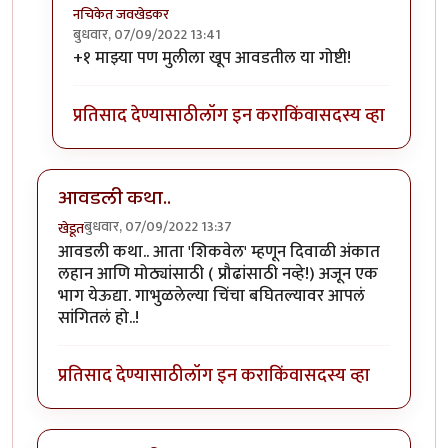
नचिकेत जवखेडकर
बुधवार, 07/09/2022 13:41
In reply to
+१ माझ्या पण मुलीला खूप आवडतील या गोष्टी!
चला लेकीला सांगायला छान
by
Bhakti
प्रतिसाद देण्यासाठी
लॉग इन करा
किंवा
सदस्य व्हा
आवडली कथा..
बुधवार, 07/09/2022 13:37
खेडूत
आवडली कथा.. आता 'शिकवेल' म्हणून दिवाळी अंकात
लहान आणि मोठ्यांसाठी ( प्रौढांसाठी नव्हे!) अजून एक
भाग येऊद्या. गाभुळलेल्या चिंचा बघितल्यावर आपलं
सांगितलं हो..!
प्रतिसाद देण्यासाठी
लॉग इन करा
किंवा
सदस्य व्हा