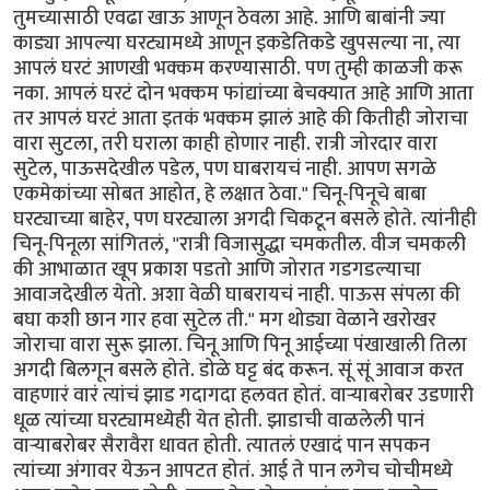
तुमच्यासाठी एवढा खाऊ आणून ठेवला आहे. आणि बाबांनी ज्या
काड्या आपल्या घरट्यामध्ये आणून इकडेतिकडे खुपसल्या ना, त्या
आपलं घरटं आणखी भक्कम करण्यासाठी. पण तुम्ही काळजी करू
नका. आपलं घरटं दोन भक्कम फांद्यांच्या बेचक्यात आहे आणि आता
तर आपलं घरटं आता इतकं भक्कम झालं आहे की कितीही जोराचा
वारा सुटला, तरी घराला काही होणार नाही. रात्री जोरदार वारा
सुटेल, पाऊसदेखील पडेल, पण घाबरायचं नाही. आपण सगळे
एकमेकांच्या सोबत आहोत, हे लक्षात ठेवा." चिनू-पिनूचे बाबा
घरट्याच्या बाहेर, पण घरट्याला अगदी चिकटून बसले होते. त्यांनीही
चिनू-पिनूला सांगितलं, "रात्री विजासुद्धा चमकतील. वीज चमकली
की आभाळात खूप प्रकाश पडतो आणि जोरात गडगडल्याचा
आवाजदेखील येतो. अशा वेळी घाबरायचं नाही. पाऊस संपला की
बघा कशी छान गार हवा सुटेल ती." मग थोड्या वेळाने खरोखर
जोराचा वारा सुरू झाला. चिनू आणि पिनू आईच्या पंखाखाली तिला
अगदी बिलगून बसले होते. डोळे घट्ट बंद करून. सूं सूं आवाज करत
वाहणारं वारं त्यांचं झाड गदागदा हलवत होतं. वार्‍याबरोबर उडणारी
धूळ त्यांच्या घरट्यामध्येही येत होती. झाडाची वाळलेली पानं
वार्‍याबरोबर सैरावैरा धावत होती. त्यातलं एखादं पान सपकन
त्यांच्या अंगावर येऊन आपटत होतं. आई ते पान लगेच चोचीमध्ये