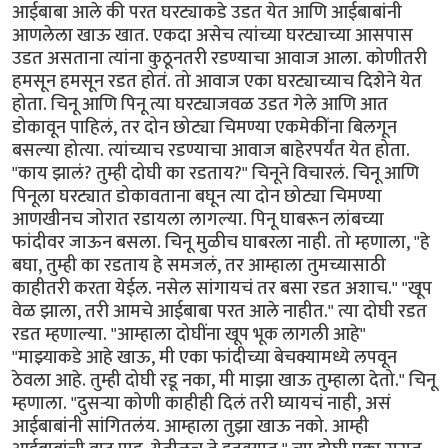
आईबाबा आले की परत घरट्याकडे उडत येत आणि आईबाबांनी
आणलेला खाऊ खात. एकदा असेच त्यांच्या घरट्याच्या आसपास
उडत असताना त्यांना कुठूनतरी रडण्याचा आवाज आला. कोणीतरी
हमसून हमसून रडत होतं. तो आवाज एका घरट्याच्याच दिशेने येत
होता. चिनू आणि पिनू त्या घरट्याजवळ उडत गेले आणि आत
डोकावून पाहिलं, तर दोन छोट्या चिमण्या एकमेकींना बिलगून
बसल्या होत्या. त्यांच्याच रडण्याचा आवाज बाहेरपर्यंत येत होता.
"काय झालं? तुम्ही दोघी का रडताय?" चिनूने विचारलं. चिनू आणि
पिनूला घरट्यात डोकावताना बघून त्या दोन छोट्या चिमण्या
आणखीनच जोरात रडायला लागल्या. पिनू घाबरून लांबच्या
फांदीवर जाऊन बसला. चिनू मुळीच घाबरला नाही. तो म्हणाला, "हे
बघा, तुम्ही का रडताय हे समजलं, तर आम्हाला तुमच्यासाठी
काहीतरी करता येईल. नसेल सांगायचं तर बसा रडत अशाच." "खूप
वेळ झाला, तरी आमचे आईबाबा परत आले नाहीत." त्या दोघी रडत
रडत म्हणाल्या. "आम्हाला दोघींना खूप भूक लागली आहे"
"माझ्याकडे आहे खाऊ, मी एका फांदीच्या बेचक्यामध्ये लपवून
ठेवला आहे. तुम्ही दोघी रडू नका, मी माझा खाऊ तुम्हाला देतो." चिनू
म्हणाला. "दुसर्‍या कोणी काहीही दिलं तरी घ्यायचं नाही, असं
आईबाबांनी सांगितलंय. आम्हाला तुझा खाऊ नको. आम्ही