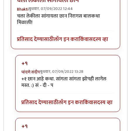
चला लेकीला सांगायला छान
बुधवार, 07/09/2022 12:44
Bhakti
चला लेकीला सांगायला छान निरागस बालकथा
मिळाली!
प्रतिसाद देण्यासाठी
लॉग इन करा
किंवा
सदस्य व्हा
+१
बुधवार, 07/09/2022 13:28
चांदणे संदीप
In reply to
+१ छान आहे कथा. सांगता सांगता झोपही लागेल
चला लेकीला सांगायला छान
by
Bhakti
मस्त. :) सं - दी - प
प्रतिसाद देण्यासाठी
लॉग इन करा
किंवा
सदस्य व्हा
+१