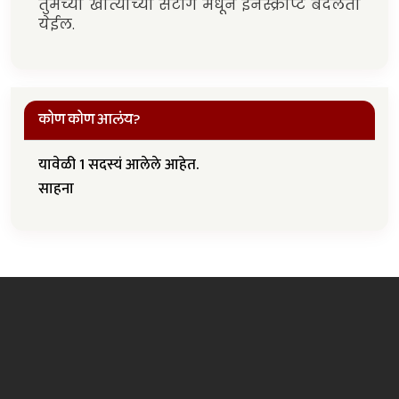
तुमच्या खात्याच्या सेटींग मधून इनस्क्रीप्ट बदलता
येईल.
कोण कोण आलंय?
यावेळी 1 सदस्यं आलेले आहेत.
साहना