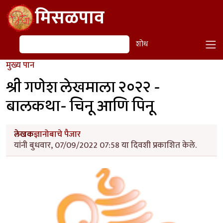
Skip to main content
मिसळपाव
शोध
शोध
मुख्य पान
श्री गणेश लेखमाला २०२२ -
बालकथा- चिनू आणि पिनू
लेखक
ज्ञानोबाचे पैजार
यांनी बुधवार, 07/09/2022 07:58 या दिवशी प्रकाशित केले.