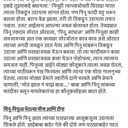
इकडे तुझ्याकडे बघायला." चिनूही त्याच्याभोवती घिरट्या मारत
त्याला तिकडून उडायला सांगत होता. पण पिनू फांदी घट्ट धरून
बसला होता. बराच वेळ झाला, तरी तो तिकडून उडायला तयार
नव्हता. उलट आईलाच आपल्या जवळ बोलावत होता. तेवढ्यात
चिनू एकदम जोरात ओरडला, "पिनू, सांभाळ" आणि पिनूला काही
समजायच्या आत एक कावळा जोरजोरात काव काव असे ओरडत
त्याच्या अगदी जवळून उडत गेला आणि पिनू घाबरून तिकडून
उडाला आणि घरट्याजवळ येऊन बसला. तो त्या फांदीवरुन कसा
उडाला आणि घरट्याजवळ कसा येऊन पोहोचला, त्याचं त्यालाच
समजलं नाही. पिनूच्या आईने मोठ्या कौतूकाने त्याला जवळ घेतलं,
त्याच्या पाठीवरून पंख फिरवला आणि त्याचा एक मोठा गालगुच्चा
घेतला. त्याला मोठ्या प्रेमाने ज्वारीचे दाणे भरवले आणि प्रेमाने
म्हणाली, "मोठं झाल गं माझं बाळ...." बाबा आणि चिनू लांबच्या
फांदीवर बसून मायलेकरांचा हा कौतुकसोहळा बघत होते.
चिनू-पिनूला भेटल्या मीना आणि टीना
चिनू आणि पिनू आता त्यांच्या घरट्याच्या आजूबाजूला उडायला
शिकले होते. आईबाबा बाहेर गेले की दोघे जण घरट्याबाहेर पडत.