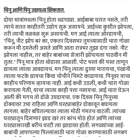
चिनू आणि पिनू उडायला शिकतात.
दोघा भावांमधला चिनू होता धडपड्या. आईबाबा घरात नसले, तरी
त्याचे सतत काहीतरी उद्योग सुरू असायचे. आईच्या कुशीत झोपला,
तरी त्याची वळवळ सुरू असायची. मग आई त्याला ओरडायची,
"चिनू, नीट झोप बरं का, एकतर दिवसभर तुमच्यासाठी चारा गोळा
करून मी दमलेली असते आणि आता रात्रभर तुझा दंगा नको. नीट
झोपला नाहीस, तर बाहेर बाबांच्या शेजारी झोपायला पाठवीन मी
तुला." पिनू मात्र होता थोडासा आळशी. पोट भरलं की मस्त ताणून
द्यायला त्याला आवडायचं. मग चिनू त्याला ढुश्या मारायचा, पंखांनी
त्याला फटके द्यायचा किंवा चोचीने चिमटे काढायचा. पिनूवर याचा
काहीच परिणाम व्हायचा नाही. आई कधी उठली, कधी चारा गोळा
करायला गेली, याचा त्याला काही पत्ता नसायचा. आई चारा घेऊन
आली की मगच तो डोळे उघडायचा. एक दिवस चिनू पिनूच्या
डोक्यावर उभा राहिला आणि घरट्याबाहेर डोकावून बघायला
लागला. बाहेर बघितल्यावर त्याला मोठी गंमतच वाटली. त्यांच्या
घरट्यातुन दिसणारं झाड खरं तर बरंच मोठं होतं आणि त्यांच्या
घरट्यासारखी बरीच घरटी त्या झाडावर होती. सगळ्यांच्या आई-
बाबांची आपापल्या पिल्लांसाठी चारा गोळा करण्यासाठी लगबग