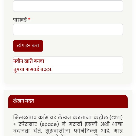
पासवर्ड
लॉग इन करा
नवीन खाते बनवा
तुमचा पासवर्ड बदला.
लेखन मदत
मिसळपाव.कॉम वर लेखन करताना कंट्रोल (Ctrl)
+ स्पेसबार (space) ने मराठी इंग्रजी अशी भाषा
बदलता येते. सुरूवातीला फोनेटिक्स आहे. मात्र