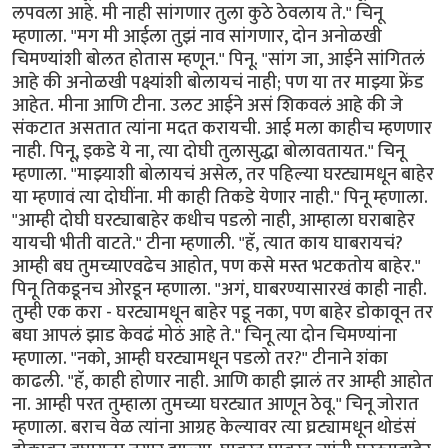
लपवला आहे. मी नाही सांगणार तुला कुठे ठेवलाय ते." चिनू
म्हणाला. "मग मी आईला तुझं नाव सांगणार, दोन अनोळखी
चिमण्यांशी बोलत होतास म्हणून." पिनू. "सांग जा, आईने सांगितलं
आहे की अनोळखी पक्ष्यांशी बोलायचं नाही; पण या तर माझ्या फ्रेंड
आहेत. मीना आणि टीना. उलट आईने असं शिकवलं आहे की जे
संकटात असतात त्यांना मदत करायची. आई मला काहीच म्हणणार
नाही. पिनू, इकडे ये ना, त्या दोघी तुलासुद्धा बोलावतायत." चिनू
म्हणाला. "माझ्याशी बोलायचं असेल, तर पहिल्या घरट्यामधून बाहेर
या म्हणावं त्या दोघींना. मी काही तिकडे येणार नाही." पिनू म्हणाला.
"आम्ही दोघी घरट्याबाहेर कधीच पडलो नाही, आम्हाला घराबाहेर
यायची भीती वाटते." टीना म्हणाली. "हॅ, त्यात काय घाबरायचं?
आम्ही बघ तुमच्याएवढेच आहोत, पण कसे मस्त भटकतोय बाहेर."
पिनू तिकडूनच ओरडून म्हणाला. "अगं, घाबरण्यासारखं काही नाही.
तुम्ही एक करा - घरट्यामधून बाहेर पडू नका, पण बाहेर डोकावून तर
बघा आपलं झाड केवढं मोठं आहे ते." चिनू त्या दोन चिमण्यांना
म्हणाला. "नको, आम्ही घरट्यामधून पडलो तर?" टीनाने शंका
काढली. "हॅ, काही होणार नाही. आणि काही झालं तर आम्ही आहोत
ना. आम्ही परत तुम्हाला तुमच्या घरट्यात आणून ठेवू." चिनू जोरात
म्हणाला. बराच वेळ त्यांना आग्रह केल्यावर त्या घ्रट्यामधून थोडंसं