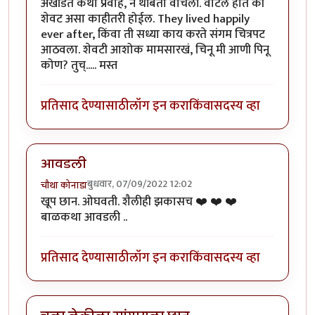
अखंडित कथा प्रवाह, न थांबता वाचली. वाटले होते की
शेवट असा काहीतरी होईल. They lived happily
ever after, किंवा ती सध्या काय करते संगम चित्रपट
आठवला. शेवटी आशोक मामसारखं, चिनू मी आणी पिनू
कोण? तुच्..... मस्त
प्रतिसाद देण्यासाठी
लॉग इन करा
किंवा
सदस्य व्हा
आवडली
बुधवार, 07/09/2022 12:02
चौथा कोनाडा
खूप छान. ओघवती. शैलीही झकासच ❤️ ❤️ ❤️
बाळकथा आवडली ..
प्रतिसाद देण्यासाठी
लॉग इन करा
किंवा
सदस्य व्हा