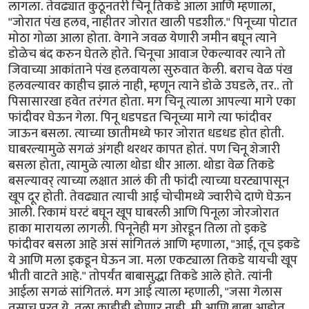
लागला. तेवढ्यात कुठूनतरी चिनू तिकडे आला आणि म्हणाला,
"जोरात पंख हलव, नाहीतर जोरात खाली पडशील." पिनूच्या पोटात
मोठा गोळा आला होता. वेगाने जवळ येणारी जमीन बघून त्याने
डोळेच बंद करुन घेतले होते. चिनूचा आवाज ऐकल्यावर त्याने तो
जिवाच्या आकांताने पंख हलवायला सुरुवात केली. बराच वेळ पंख
हलवल्यावर काहीच झालं नाही, म्हणून त्याने डोळे उघडले, तर.. तो
पिसासारखा हवेत तरंगत होता. मग चिनू त्याला आपल्या मागे एका
फांदीवर घेऊन गेला. पिनू धडपडत चिनूच्या मागे त्या फांदीवर
जाऊन बसला. त्याच्या छातीमध्ये फार जोरात धडधड होत होती.
घाबरल्यामुळे सगळं अंगही थरथर कापत होतं. पण चिनू शेजारी
बसला होता, त्यामुळे त्याला थोडा धीर आला. थोडा वेळ तिकडे
बसल्यावर् त्याच्या लक्षात आलं की ती फांदी त्याच्या घरट्यापासून
खूप दूर होती. तेवढ्यात त्याची आई चोचीमध्ये ज्वारीचे दाणे घेऊन
आली. रिकामं घरटं बघून खूप घाबरली आणि पिनूला जोरजोरात
हाका मारायला लागली. पिनूनेही मग ओरडून तिला तो इकडे
फांदीवर बसला आहे असं सांगितलं आणि म्हणाला, "आई, तूच इकडे
ये आणि मला इकडून घेऊन जा. मला एकट्याला तिकडे यायची खूप
भीती वाटते आहे." तोपर्यंत बाबासुद्धा तिकडे आले होते. त्यांनी
आईला सगळं सांगितलं. मग आई त्याला म्हणाली, "जसा गेलास
तसाच परत ये. तुला काहीही होणार नाही. मी आणि बाबा आहोत