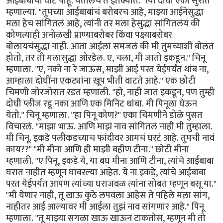
आईबाबांची वाट पाहू. येतीलच ते इतक्यात." त्या दोघी एका सुरात
म्हणाल्या. "तुमच्या आईबाबांचं बरोबरच आहे, माझ्या आईनेसुद्धा
मला हेच सांगितलं आहे, त्यांनी तर मला हेसुद्धा सांगितलंय की
कोणत्याही अनोळखी प्राण्याबरोबर किंवा पक्ष्याबरोबर
बोलायचंसुद्धा नाही. आता आईला समजलं की मी तुमच्याशी बोलत
होतो, तर ती मलासुद्धा ओरडेल. ए, चला, मी जातो इकडून." चिनू
म्हणाला. "ए, नको ना रे जाऊस, माझी आई परत येईपर्यंत थांब ना,
आम्हाला दोघींना एकट्यांना खूप भीती वाटते आहे." एक छोटी
चिमणी जोरजोरात रडत म्हणाली. "हो, नाही जात इकडून, पण तुम्ही
दोघी प्लीज रडू नका आणि एक मिनिट थांबा. मी पिनूला घेऊन
येतो." चिनू म्हणाला. "हा पिनू कोण?" एका चिमणीने डोळे पुसत
विचारलं. "माझा भाऊ. आणि माझं नाव सांगितलं नाही मी तुम्हाला.
मी चिनू. इकडे पलीकडच्याच फांदीवर आमचं घरटं आहे. तुमची नावं
काय??" "मी मीना आणि ही माझी बहीण टीना." छोटी मीना
म्हणाली. "ए पिनू, इकडे ये, या बघ मीना आणि टीना, त्यांचे आईबाबा
घरात नाहीत म्हणून घाबरल्या आहेत. ये ना इकडे, त्यांचे आईबाबा
परत येईपर्यंत आपण त्यांच्या घराजवळ त्यांना सोबत म्हणून बसू या."
"मी येणार नाही, तू खाऊ कुठे लपवला आहेस ते पहिले मला सांग,
नाहीतर आई आल्यावर मी आईला तुझं नाव सांगणार आहे." पिनू
म्हणाला. "तू माझ्या सगळा खाऊ खाऊन टाकतोस, म्हणून मी तो