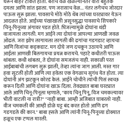
धरून बाहेर टाकत होती. बराच वेळ खेळल्यानंतर वारा बहुतेक
दमला आणि शांत झाला. पण जरासाच वेळ... नंतर लगेचच जोरदार
पाऊस सुरू झाला. पावसाचे मोठे मोठे थेंब त्यांच्या घरट्यावर येऊन
आदळत होते. आईच्या पंखाखाली असूनसुद्धा पावसाचे शिपकारे
चिनू-पिनूच्या अंगावर पडत होते. भिजल्यामुळे दोघांना थंडी
वाजायला लागली. मग आईने त्या दोघांना आपल्या आणखी जवळ
ओढलं. जरा झोप लागायला लागली की ढगांचा गडगडाट व्हायचा
आणि विजांचा कड्कडाट. मग दोघे जण दचकून उठायचे आणि
आईला आणखी बिलगायचा प्रयत्न करायचे. पहाटे कधीतरी पाऊस
थांबला. कधी थांबला, ते दोघांना समजलंच नाही. सकाळी परत
आईबाबांची लगबग सुरू झाली, तेव्हा त्यांना जाग आली. मस्त गार
हवा सुटली होती आणि त्या हवेला एक वेगळाच सुगंध येत होता. त्या
दोघांनी अंग झटकून कोरडं केलं. आईने चोचीने त्यांची पिसं स्वच्छ
करून दिली आणि दोघांना खाऊ दिला. तेवढ्यात बाबा घरट्यात
आले आणि चिनू-पिनूला म्हणाले, "काय चिनू पिनू, विज चमकल्यावर
भीती वाटली ना रात्री?" "नाही बाबा. आम्ही अजिबात घाबरलो नाही.
वीज चमकली की आम्ही डोळे घट्ट बंद करत होतो आणि ढग
गडगडले की कान." बाबा ह्सले आणि त्यांनी चिनू-पिनूच्या डोक्यात
हळूच एक टप्पल मारली.