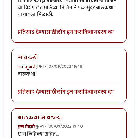
मिपावर तशीही बालकथा अभावानेच वाचायला मिळते.
या विशेष लेखमालेच्या निमित्ताने एक सुंदर बालकथा
वाचायला मिळाली.
प्रतिसाद देण्यासाठी
लॉग इन करा
किंवा
सदस्य व्हा
आवडली
बुधवार, 07/09/2022 19:48
अनन्त्_यात्री
बालकथा
प्रतिसाद देण्यासाठी
लॉग इन करा
किंवा
सदस्य व्हा
बालकथा आवडल्या
गुरुवार, 08/09/2022 19:40
मुक्त विहारि
छान लिहिल्या आहेत...