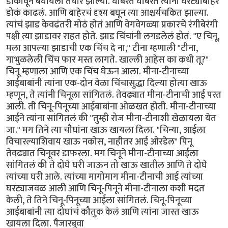
डोकावून बघायला तयार झाल्या. घाबरत घाबरत त्यांनी घरट्याबाहेर
डोकं काढलं. आणि बाहेरचं दृश्य बघून त्या आश्चर्यचकित झाल्या.
त्यांचं झाड केवढंतरी मोठं होतं आणि वेगवेगळ्या प्रकारचे रंगीबेरंगी
पक्षी त्या झाडावर राहत होते. झाड चिंचांनी लगडलेलं होतं. "ए चिनू,
मला आपल्या झाडाची एक चिंच दे ना," टीना म्हणाली "टीना,
गाभुळलेली चिंच फार मस्त लागते. खाल्ली आहेस का कधी तू?"
चिनू म्हणाला आणि एक चिंच घेऊन आला. मीना-टीनाच्या
आईबाबांनी त्यांना एक-दोन वेळा चिंचासुद्धा दिल्या होत्या खाऊ
म्हणून, ते त्यांनी चिनूला सांगितलं. तेवढ्यात मीना-टीनाची आई परत
आली. ती चिनू-पिनूच्या आईबाबांना ओळखत होती. मीना-टीनाच्या
आईने त्यांना सांगितलं की "तुम्ही रोज मीना-टीनाशी खेळायला येत
जा." मग तिने त्या चौघांना खाऊ खायला दिला. "चिन्या, आईला
विचारल्याशिवाय खाऊ नकोस, नाहीतर आई ओरडेल" पिनू
तेवढ्यात चिनूवर डाफरला. मग चिनूने मीना-टीनाच्या आईला
सांगितलं की ते दोघे घरी जाऊन तो खाऊ खातील आणि ते दोघे
त्यांच्या घरी आले. त्यांच्या मागोमाग मीना-टीनाची आई त्यांच्या
घरट्याजवळ आली आणि चिनू-पिनूने मीना-टीनाला कशी मदत
केली, ते तिने चिनू-पिनूच्या आईला सांगितलं. चिनू-पिनूच्या
आईबाबांनी त्या दोघांचं कौतुक केलं आणि त्यांना जास्त खाऊ
खायला दिला. पैजारबुवा