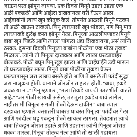
जाऊन परत झोपून जायचा. एक दिवस चिनूने उडता उडता एक
अळी पकडली आणि आईला दाखवायला घरी घेऊन आला.
आईबाबांनी त्याचं खुप कौतुक केलं. तोपर्यंत आळशी पिनूने पटकन
ती अळी खाऊन टाकली. चिनू त्याच्याशी खूप भांडला, पण पिनू मात्र
त्याच्याकडे दुर्लक्ष करत झोपून गेला. पिनूच्या आळशीपणावर पिनूचे
बाबा खूप चिडले आणि त्याला चांगला धडा शिकवायचा, असं त्यांनी
ठरवलं. दुसर्‍या दिवशी पिनूच्या बाबांना पोळीचा एक मोठा तुकडा
मिळाला. त्यांनी तो पिनूला दाखवला आणि त्याला घरट्याबाहेर
बोलावलं. पोळी बघून पिनू खूश झाला आणि घाईघाईने उडी मारून
तो घरट्याबाहेर आला. पिनूचे बाबा पोळीचा तुकडा घेऊन
घरट्यापासून जरा लांबच बसले होते आणि ते बसले ती फांदीसुद्धा
जरा नाजूकच होती. वार्‍याने जोरजोरात हलत होती. "बाबा, इकडे
जवळ या ना.." पिनू म्हणाला, "मला तिकडे यायची फार भीती वाटते
आहे." "जर पोळी खायची असेल, तर तुला इकडेच यावं लागेल,
नाहीतर मी चिनूला सगळी पोळी देऊन टाकीन." बाबा त्याला
दरडावत म्हणाले. कसातरी घाबरत घाबरत पिनू त्या फांदीवर गेला
आणि फांदीला घट्ट पकडून पोळी खायला लागला. तेवढ्यात त्याचे
बाबा तिकडून जोरात उडाले आणि उडताना त्यांनी पिनूला जोरात
धक्का मारला. पिनूचा तोलच गेला आणि तो खाली पडायला