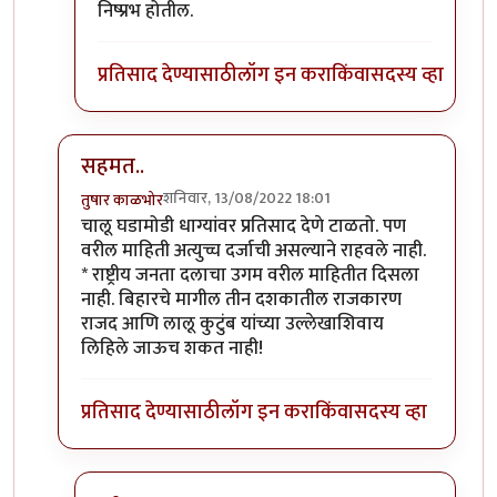
निष्प्रभ होतील.
प्रतिसाद देण्यासाठी
लॉग इन करा
किंवा
सदस्य व्हा
सहमत..
शनिवार, 13/08/2022 18:01
तुषार काळभोर
In reply to
क्लिंटन, हा अत्यंत
by
गवि
चालू घडामोडी धाग्यांवर प्रतिसाद देणे टाळतो. पण
वरील माहिती अत्युच्च दर्जाची असल्याने राहवले नाही.
* राष्ट्रीय जनता दलाचा उगम वरील माहितीत दिसला
नाही. बिहारचे मागील तीन दशकातील राजकारण
राजद आणि लालू कुटुंब यांच्या उल्लेखाशिवाय
लिहिले जाऊच शकत नाही!
प्रतिसाद देण्यासाठी
लॉग इन करा
किंवा
सदस्य व्हा