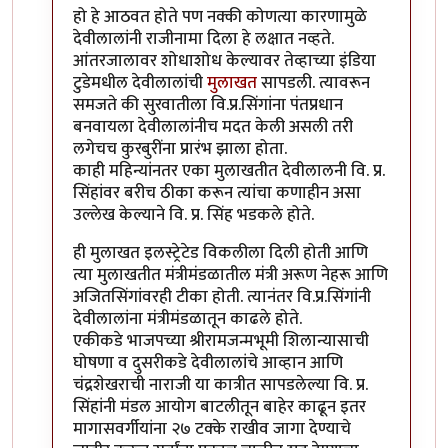
हो हे आठवत होते पण नक्की कोणत्या कारणामुळे
देवीलालांनी राजीनामा दिला हे लक्षात नव्हते.
आंतरजालावर शोधाशोध केल्यावर तेव्हाच्या इंडिया
टुडेमधील देवीलालांची
मुलाखत
सापडली. त्यावरून
समजते की सुरवातीला वि.प्र.सिंगांना पंतप्रधान
बनवायला देवीलालांनीच मदत केली असली तरी
लगेचच कुरबुरींना प्रारंभ झाला होता.
काही महिन्यांनतर एका मुलाखतीत देवीलालनी वि. प्र.
सिंहांवर बरीच ठीका करून त्यांचा कणाहीन असा
उल्लेख केल्याने वि. प्र. सिंह भडकले होते.
ही मुलाखत इलस्ट्रेटेड विकलीला दिली होती आणि
त्या मुलाखतीत मंत्रीमंडळातील मंत्री अरूण नेहरू आणि
अजितसिंगांवरही टीका होती. त्यानंतर वि.प्र.सिंगांनी
देवीलालांना मंत्रीमंडळातून काढले होते.
एकीकडे भाजपच्या श्रीरामजन्मभूमी शिलान्यासाची
घोषणा व दुसरीकडे देवीलालांचे आव्हान आणि
चंद्रशेखराची नाराजी या कात्रीत सापडलेल्या वि. प्र.
सिंहांनी मंडल आयोग बाटलीतून बाहेर काढून इतर
मागासवर्गीयांना २७ टक्के राखीव जागा देण्याचे