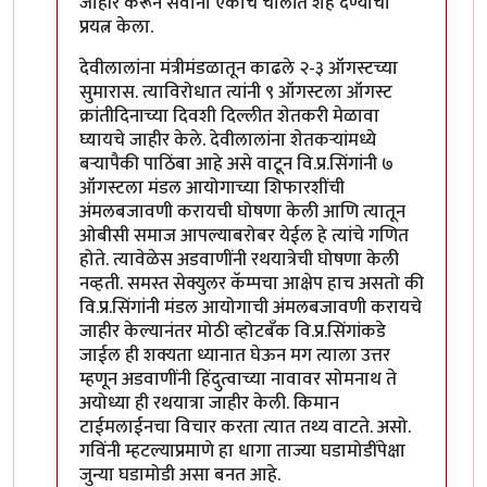
जाहीर करून सर्वांना एकाच चालीत शह देण्याचा
प्रयत्न केला.
देवीलालांना मंत्रीमंडळातून काढले २-३ ऑगस्टच्या
सुमारास. त्याविरोधात त्यांनी ९ ऑगस्टला ऑगस्ट
क्रांतीदिनाच्या दिवशी दिल्लीत शेतकरी मेळावा
घ्यायचे जाहीर केले. देवीलालांना शेतकर्‍यांमध्ये
बर्‍यापैकी पाठिंबा आहे असे वाटून वि.प्र.सिंगांनी ७
ऑगस्टला मंडल आयोगाच्या शिफारशींची
अंमलबजावणी करायची घोषणा केली आणि त्यातून
ओबीसी समाज आपल्याबरोबर येईल हे त्यांचे गणित
होते. त्यावेळेस अडवाणींनी रथयात्रेची घोषणा केली
नव्हती. समस्त सेक्युलर कॅम्पचा आक्षेप हाच असतो की
वि.प्र.सिंगांनी मंडल आयोगाची अंमलबजावणी करायचे
जाहीर केल्यानंतर मोठी व्होटबँक वि.प्र.सिंगांकडे
जाईल ही शक्यता ध्यानात घेऊन मग त्याला उत्तर
म्हणून अडवाणींनी हिंदुत्वाच्या नावावर सोमनाथ ते
अयोध्या ही रथयात्रा जाहीर केली. किमान
टाईमलाईनचा विचार करता त्यात तथ्य वाटते. असो.
गविंनी म्हटल्याप्रमाणे हा धागा ताज्या घडामोडींपेक्षा
जुन्या घडामोडी असा बनत आहे.