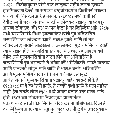
२०२२-- नितीशकुमार यांनी परत लालूंच्या राष्ट्रीय जनता दलाशी
हातमिळवणी केली. या सगळ्या ब्रम्हघोटाळ्यात कितीतरी मधल्या
पायऱ्या मी विसरलो आहे हे नक्की. १९८०/८१ मध्ये कधीतरी
देवीलालांनी चरणसिंगांच्या भारतीय लोकदल पक्षातून बाहेर पडून
आपला लोकदल (बी) पक्ष स्थापन केला हे वर लिहिलेच आहे. १९८७
मध्ये चरणसिंगांचे निधन झाल्यानंतर त्यांचे पुत्र अजितसिंग
चरणसिंगांच्या लोकदल पक्षाचे अध्यक्ष झाले आणि तो गट
लोकदल(ए) नावाने ओळखला जाऊ लागला. मुलायमसिंग यादवही
त्याच पक्षात होते. चरणसिंगांनंतर पक्षाचे अध्यक्षपद आपल्याकडे
येईल असे मुलायमसिंगांना वाटत होते पण अजितसिंग हे
चरणसिंगांचे पुत्र असल्याने ते अनेक वर्षे अमेरिकेतले आपले वास्तव्य
आणि ग्रीनकार्ड सोडून आले आणि ते अध्यक्ष बनले. अजितसिंग
आणि मुलायमसिंग यादव यांचे जमायचे नाही. त्यामुळे
अजितसिंगांनी मुलायमसिंगांना पक्षातून बाहेर काढले होते. हे
१९८७/८८ मध्ये कधीतरी झाले. ते नक्की कधी झाले हे मला माहित
नाही. हेच सगळे लोक १९८८ मध्ये जनता दलात परत एकत्र आले
होते. १९८९ च्या लोकसभा निवडणुका झाल्यानंतर
पंतप्रधानपदासाठी वि.प्र.सिंगांनी चंद्रशेखरांना धोबीपछाड दिला हे
वर लिहिलेच आहे. त्याचा सूड मग चंद्रशेखरांनी लगेच उत्तर प्रदेशचा