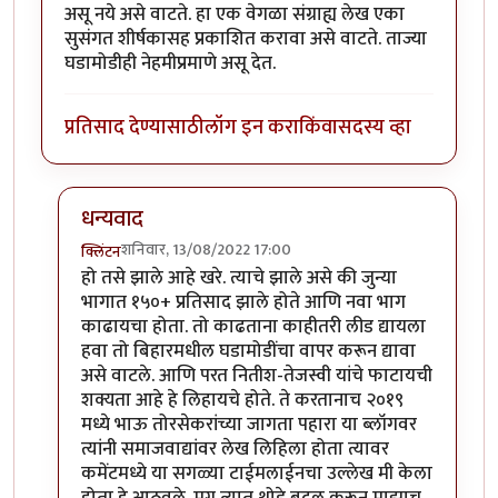
असू नये असे वाटते. हा एक वेगळा संग्राह्य लेख एका
सुसंगत शीर्षकासह प्रकाशित करावा असे वाटते. ताज्या
घडामोडीही नेहमीप्रमाणे असू देत.
प्रतिसाद देण्यासाठी
लॉग इन करा
किंवा
सदस्य व्हा
धन्यवाद
शनिवार, 13/08/2022 17:00
क्लिंटन
In reply to
क्लिंटन, हा अत्यंत
by
गवि
हो तसे झाले आहे खरे. त्याचे झाले असे की जुन्या
भागात १५०+ प्रतिसाद झाले होते आणि नवा भाग
काढायचा होता. तो काढताना काहीतरी लीड द्यायला
हवा तो बिहारमधील घडामोडींचा वापर करून द्यावा
असे वाटले. आणि परत नितीश-तेजस्वी यांचे फाटायची
शक्यता आहे हे लिहायचे होते. ते करतानाच २०१९
मध्ये भाऊ तोरसेकरांच्या जागता पहारा या ब्लॉगवर
त्यांनी समाजवाद्यांवर लेख लिहिला होता त्यावर
कमेंटमध्ये या सगळ्या टाईमलाईनचा उल्लेख मी केला