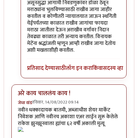
असूनसुद्धा आगामी निवडणुकांवर डोळा ठेवून
मराठ्यांना भुलविण्यासाठी राखीव जागा जाहीर
करतील व कोणीतरी न्यायालयात जाऊन स्थगिती
येईपर्यंतच्या काळात राखीव जागांचा फायदा
मराठा जातीला देऊन अराखीव वर्गावर निदान
तेवढ्या काळात तरी अन्याय करतील. विनायक
मेटेंना श्रद्धांजली म्हणून आम्ही राखीव जागा देतोय
अशी मखलाशीही करतील.
प्रतिसाद देण्यासाठी
लॉग इन करा
किंवा
सदस्य व्हा
अरे काय चाललंय काय !
रविवार, 14/08/2022 09:14
जेम्स वांड
नवीन धक्कादायक बातमी, अब्जाधीश शेयर मार्केट
निवेशक आणि नवीनच अकाशा एअर लाईन सुरू केलेले
राकेश झुनझूनवाला ह्यांचा ६२ वर्षी अकाली मृत्यू