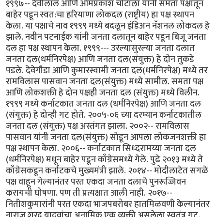
१९९७-- देवीलाल आणि ओमप्रकाश चौटाला यांनी समता पक्षातून
बाहेर पडून स्वत:चा हरियाणा लोकदल (राष्ट्रीय) हा पक्ष स्थापन
केला. या पक्षाचे नाव १९९९ मध्ये बदलून इंडिअन नॅशनल लोकदल हे
झाले. नवीन पटनाईक यांनी जनता दलातून बाहेर पडून बिजू जनता
दल हा पक्ष स्थापन केला. १९९९--- उरल्यासुरल्या जनता दलात
जनता दल(धर्मनिरपेक्ष) आणि जनता दल(संयुक्त) हे दोन तुकडे
पडले. देवेगौडा आणि कुमारस्वामी जनता दल(धर्मनिरपेक्ष) मध्ये तर
रामविलास पासवान जनता दल(संयुक्त) मध्ये सामील. समता पक्ष
आणि लोकशक्ती हे दोन पक्षही जनता दल (संयुक्त) मध्ये विलीन.
१९९९ मध्ये कर्नाटकात जनता दल (धर्मनिरपेक्ष) आणि जनता दल
(संयुक्त) हे दोन्ही गट होते. २००५-०६ च्या दरम्यान कर्नाटकातील
जनता दल (संयुक्त) पक्ष अस्तंगत झाला. २००२-- रामविलास
पासवान यांनी जनता दल(संयुक्त) सोडून आपला लोकजनशक्ती हा
पक्ष स्थापन केला. २००६-- कर्नाटकात सिध्दरामय्या जनता दल
(धर्मनिरपेक्ष) मधून बाहेर पडून काँग्रेसमध्ये गेले. पुढे २०१३ मध्ये ते
काँग्रेसकडून कर्नाटकचे मुख्यमंत्री झाले. २०१४-- मोदीलाटेत सगळे
पक्ष वाहून गेल्यानंतर परत एकदा जनता दलाचे पुनरूज्जिवन
करायची घोषणा. पण ती प्रत्यक्षात आली नाही. २०१७--
नितीशकुमारांनी परत एकदा भाजपबरोबर हातमिळवणी केल्यानंतर
नाराज शरद यादवांचा अनामिक एक व्यक्ती असलेला स्वतंत्र गट.