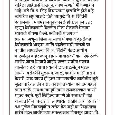
राहिला आहे असे दाखवून, कोण म्हणतो मी कणाहीन
आहे, असे वि. प्र. सिंह विचारताना दाखविले होते व हे
व्यंगचित्र खूप गाजले होते. त्यामुळे वि. प्र. सिंहांनी
देवीलालांना मंत्रीमंडळातून काढले होते. त्याला उत्तर
म्हणून देवीलालांनी दिल्लीत मोठा शेतकरी मेळावा
घ्यायची घोषणा केली. एकीकडे भाजपच्या
श्रीरामजन्मभूमी शिलान्यासाची घोषणा व दुसरीकडे
देवीलालांचे आव्हान आणि चंद्रशेखराची नाराजी या
कात्रीत सापडलेल्या वि. प्र. सिंहांनी मंडल आयोग
बाटलीतून बाहेर काढून इतर मागासवर्गीयांना २७ टक्के
राखीव जागा देण्याचे जाहीर करून सर्वांना एकाच
चालीत शह देण्याचा प्रयत्न केला. बाटलीतून मंडल
आयोगाबरोबरीने मुलायम, लालू, काशीराम, सीताराम
केसरी, शरद यादव ही इतर मागासवर्गीय जातीतील भुते
सुद्धा बाहेर आली व राजकारणात त्यांना एकदम महत्त्व
प्राप्त झाले. अन्यथा त्यापूर्वी त्यांना राजकारणात फारसे
महत्त्व नव्हते. पूर्वी लिहिल्याप्रमाणे जो सत्ताधारी पक्ष
राज्यात किंवा केंद्रात जात्याधारीत राखीव जागा देतो तो
पक्ष पुढील निवडणुकीत सत्तेत येत नाही या सिद्धांताचा
प्रारंभ मंडल आयोगाच्या अंमलबजावणीपासून झाला. वि.