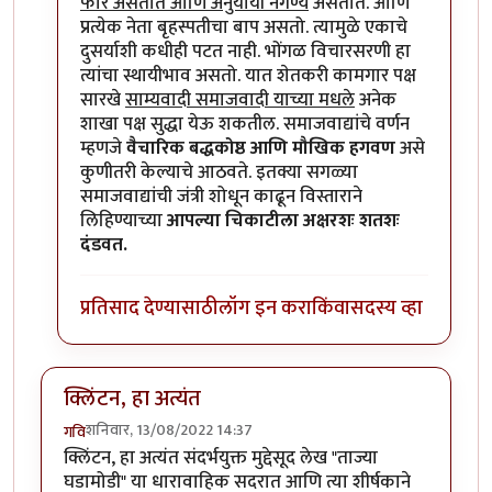
फार असतात आणि अनुयायी नगण्य
असतात. आणि
प्रत्येक नेता बृहस्पतीचा बाप असतो. त्यामुळे एकाचे
दुसर्याशी कधीही पटत नाही. भोंगळ विचारसरणी हा
त्यांचा स्थायीभाव असतो. यात शेतकरी कामगार पक्ष
सारखे
साम्यवादी समाजवादी याच्या मधले
अनेक
शाखा पक्ष सुद्धा येऊ शकतील. समाजवाद्यांचे वर्णन
म्हणजे
वैचारिक बद्धकोष्ठ आणि मौखिक हगवण
असे
कुणीतरी केल्याचे आठवते. इतक्या सगळ्या
समाजवाद्यांची जंत्री शोधून काढून विस्ताराने
लिहिण्याच्या
आपल्या चिकाटीला अक्षरशः शतशः
दंडवत.
प्रतिसाद देण्यासाठी
लॉग इन करा
किंवा
सदस्य व्हा
क्लिंटन, हा अत्यंत
शनिवार, 13/08/2022 14:37
गवि
क्लिंटन, हा अत्यंत संदर्भयुक्त मुद्देसूद लेख "ताज्या
घडामोडी" या धारावाहिक सदरात आणि त्या शीर्षकाने