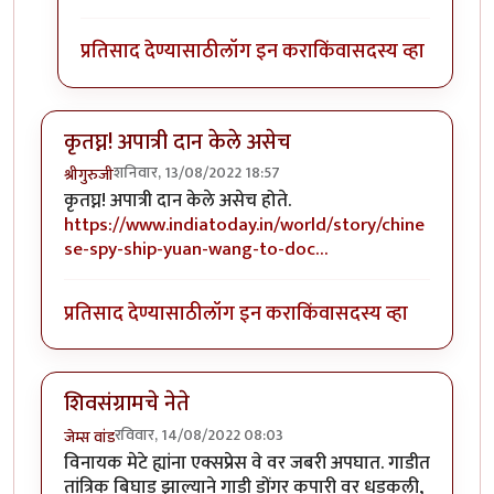
प्रतिसाद देण्यासाठी
लॉग इन करा
किंवा
सदस्य व्हा
कृतघ्न! अपात्री दान केले असेच
शनिवार, 13/08/2022 18:57
श्रीगुरुजी
कृतघ्न! अपात्री दान केले असेच होते.
https://www.indiatoday.in/world/story/chine
se-spy-ship-yuan-wang-to-doc…
प्रतिसाद देण्यासाठी
लॉग इन करा
किंवा
सदस्य व्हा
शिवसंग्रामचे नेते
रविवार, 14/08/2022 08:03
जेम्स वांड
विनायक मेटे ह्यांना एक्सप्रेस वे वर जबरी अपघात. गाडीत
तांत्रिक बिघाड झाल्याने गाडी डोंगर कपारी वर धडकली,