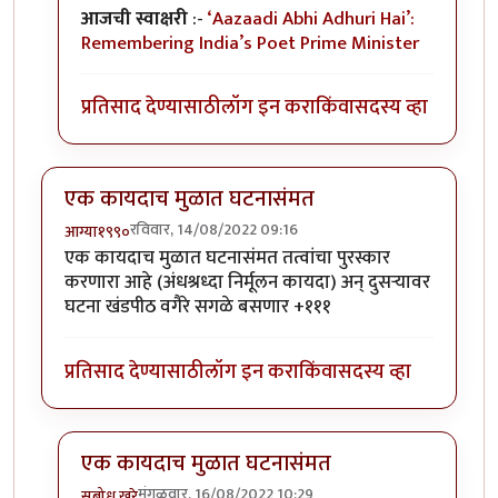
आजची स्वाक्षरी
:-
‘Aazaadi Abhi Adhuri Hai’:
Remembering India’s Poet Prime Minister
प्रतिसाद देण्यासाठी
लॉग इन करा
किंवा
सदस्य व्हा
एक कायदाच मुळात घटनासंमत
रविवार, 14/08/2022 09:16
आग्या१९९०
एक कायदाच मुळात घटनासंमत तत्वांचा पुरस्कार
करणारा आहे (अंधश्रध्दा निर्मूलन कायदा) अन् दुसऱ्यावर
घटना खंडपीठ वगैरे सगळे बसणार +१११
प्रतिसाद देण्यासाठी
लॉग इन करा
किंवा
सदस्य व्हा
एक कायदाच मुळात घटनासंमत
मंगळवार, 16/08/2022 10:29
सुबोध खरे