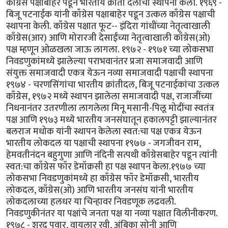
काँग्रेस पक्षाबाहेर पडून भारतीय क्रांती दलाची स्थापना केली. १९६९ -
बिजू पटनाईक यांनी काँग्रेस पक्षाबाहेर पडून उत्कल काँग्रेस पक्षाची
स्थापना केली. काँग्रेस पक्षात फूट-- इंदिरा गांधींच्या नेतृत्वाखाली
काँग्रेस(आर) आणि मोरारजी देसाईंच्या नेतृत्वाखाली काँग्रेस(ओ)
पक्ष म्हणून ओळखला जाऊ लागला. १९७२ - १९७१ च्या लोकसभा
निवडणुकांमध्ये झालेल्या पराभवानंतर प्रजा समाजवादी आणि
संयुक्त समाजवादी एकत्र येऊन नव्या समाजवादी पक्षाची स्थापना
१९७४ - चरणसिंगांचा भारतीय क्रांतीदल, बिजू पटनाईकांचा उत्कल
काँग्रेस, १९७२ मध्ये स्थापन झालेला समाजवादी पक्ष, राजाजींच्या
निधनानंतर उतरणीला लागलेला मिनू मसानी-पिलू मोदींचा स्वतंत्र
पक्ष आणि १९७३ मध्ये भारतीय जनसंघातून हकालपट्टी झाल्यानंतर
बलराज मधोक यांनी स्थापन केलेला स्वत:चा पक्ष एकत्र येऊन
भारतीय लोकदल या पक्षाची स्थापना १९७७ - जगजीवन राम,
हेमवतीनंदन बहुगुणा आणि नंदिनी सत्पथी काँग्रेसबाहेर पडून त्यांनी
स्वत:चा काँग्रेस फॉर डेमॉक्रसी हा पक्ष स्थापन केला.१९७७ च्या
लोकसभा निवडणुकांमध्ये हा काँग्रेस फॉर डेमॉक्रसी, भारतीय
लोकदल, काँग्रेस(ओ) आणि भारतीय जनसंघ यांनी भारतीय
लोकदलाच्या हलधर या चिन्हावर निवडणूक लढवली.
निवडणुकीनंतर या पक्षांचे जनता पक्ष या नव्या पक्षात विलीनीकरण.
१९७८ - शरद पवार, वायलार रवी, अंबिका सोनी आणि