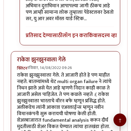
अभिमान दुराभिमान आपापल्या जागी ठीकच आहे
पण आम्ही सामान्य लोक तुम्हाला पेडेस्टलवर ठेवतो
सर, यु आर अवर मॉरल यार्ड स्टिक...
प्रतिसाद देण्यासाठी
लॉग इन करा
किंवा
सदस्य व्हा
राकेश झुनझुनवाला गेले
रविवार, 14/08/2022 09:26
क्लिंटन
राकेश झुनझुनवाला गेले. ते आजारी होते हे पण माहीत
नव्हते. बातम्यांमध्ये थेट multi organ failure ने त्यांचे
निधन झाले असे येत आहे म्हणणे निदान काही काळ ते
आजारी असेल पाहिजेत. ते पण कळले नव्हते :( राकेश
झुनझुनवाला भारताचे वॉरन बफे म्हणून प्रसिद्ध होते.
अलीकडेच त्यांनी आकाश एअरलाईन्स म्हणून नवीन
विमानकंपनी सुरू करायची घोषणा केली होती.
↑
शेअरबाजारात fundamental analysis करून दीर्घ
मुदतीसाठी शेअर विकत घेण्यात त्यांचा हातखंडा होता.