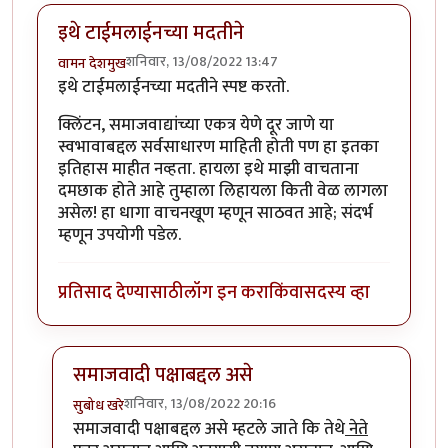
इथे टाईमलाईनच्या मदतीने
शनिवार, 13/08/2022 13:47
वामन देशमुख
इथे टाईमलाईनच्या मदतीने स्पष्ट करतो.
क्लिंटन, समाजवाद्यांच्या एकत्र येणे दूर जाणे या
स्वभावाबद्दल सर्वसाधारण माहिती होती पण हा इतका
इतिहास माहीत नव्हता. हायला इथे माझी वाचताना
दमछाक होते आहे तुम्हाला लिहायला किती वेळ लागला
असेल! हा धागा वाचनखूण म्हणून साठवत आहे; संदर्भ
म्हणून उपयोगी पडेल.
प्रतिसाद देण्यासाठी
लॉग इन करा
किंवा
सदस्य व्हा
समाजवादी पक्षाबद्दल असे
शनिवार, 13/08/2022 20:16
सुबोध खरे
In reply to
इथे टाईमलाईनच्या मदतीने
by
वामन देशमुख
समाजवादी पक्षाबद्दल असे म्हटले जाते कि तेथे
नेते