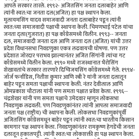
आपले सरकार तारले. १९९२- अजितसिंग जनता दलाबाहेर आणि
त्यांनी स्वत:चा जनता दल(अजित) हा पक्ष स्थापन केला.
मुलायमसिंग यादव समाजवादी जनता दलाबाहेर पडून त्यांनी
स्वत:च्या समाजवादी पक्षाची स्थापना केली. चिमणभाई पटेल यांचा
जनता द्ला(गुजरात) हा पक्ष काँग्रेसमध्ये विलीन. १९९३-- जनता
दल, समाजवादी जनता दल आणि जनता दल (अजित) यांची उत्तर
प्रदेश विधानसभा निवडणुका एकत्र लढवायची घोषणा. पण उत्तर
प्रदेशात जोरदार पराभव झाल्यानंतर अजित सिंगांनी त्यांचा गट
काँग्रेसमध्ये विलीन केला. १९९० मध्ये राजस्थानात भैरोसिंग
शेखावतांचे सरकार तारणारे दिग्विजयसिंग काँग्रेसमध्ये गेले. १९९४-
जॉर्ज फर्नांडिस, नितीश कुमार आणि रबी रे यांनी जनता दलातून
बाहेर पडून समता पक्षाची स्थापना केली. नंतर देवीलाल आणि
ओमप्रकाश चौटाला यांनी पण समता पक्षात प्रवेश केला. १९९६--
चंद्रशेखर यांनी पण समता पक्षाचे उमेदवार म्हणून लोकसभा
निवडणुक लढवली. पण निवडणुकांनंतर त्यांनी आपला समाजवादी
जनता पक्ष (राष्ट्रीय) ची स्थापना केली. लोकसभा निवडणुकांपूर्वी
अजितसिंग काँग्रेसमधून बाहेर पडून त्यांनी स्वत:चा भारतीय किसान
कामगार पक्ष स्थापन केला. निवडणुकांनंतर रामकृष्ण हेगडेंची जनता
दलातून हकालपट्टी. त्यांनी स्वत:चा लोकशक्ती हा पक्ष स्थापन केला.