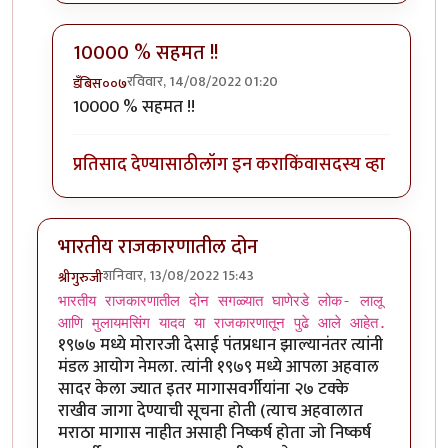
10000 % सहमत !!
रविवार, 14/08/2022 01:20
डँबिस००७
In reply to
क्लिंटन, हा अत्यंत
by
गवि
10000 % सहमत !!
प्रतिसाद देण्यासाठी
लॉग इन करा
किंवा
सदस्य व्हा
भारतीय राजकारणातील दोन
शनिवार, 13/08/2022 15:43
श्रीगुरुजी
भारतीय राजकारणातील दोन सगळ्यात घाणेरडे लोक- लालू
आणि मुलायमसिंग यादव या राजकारणातून पुढे आले आहेत.
१९७७ मध्ये मोरारजी देसाई पंतप्रधान झाल्यानंतर त्यांनी
मंडल आयोग नेमला. त्यांनी १९७९ मध्ये आपला अहवाल
सादर केला ज्यात इतर मागासवर्गीयांना २७ टक्के
राखीव जागा देण्याची सूचना होती (त्याच अहवालात
मराठा मागास नाहीत असाही निष्कर्ष होता जो निष्कर्ष