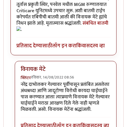
तूर्तास प्रकृती स्थिर, पनवेल मधील MGM रुग्णालयात
Criticare युनिटमध्ये उपचार सुरू. अशी बातमी टाईप
करेपर्यंत एबिपीची बातमी आली की विनायक मेटे ह्यांचे
निधन झाले आहे. मृतात्म्यास श्रद्धांजली.
संबंधित बातमी
प्रतिसाद देण्यासाठी
लॉग इन करा
किंवा
सदस्य व्हा
विनायक मेटे
रविवार, 14/08/2022 08:56
क्लिंटन
In reply to
शिवसंग्रामचे नेते
by
जेम्स वांड
नरेंद्र दाभोलकर गेल्यावर पूर्वीपासून प्रलंबित असलेला
अंधश्रध्दा आणि जादूटोणा विरोधी कायदा घाईघाईने
पास करण्यात आला त्याप्रमाणे विनायक मेटे गेल्यावर
घाईघाईने मराठा आरक्षण दिले गेले नाही म्हणजे
मिळवली. असो. विनायक मेटेंना श्रद्धांजली.
प्रतिसाद देण्यासाठी
लॉग इन करा
किंवा
सदस्य व्हा