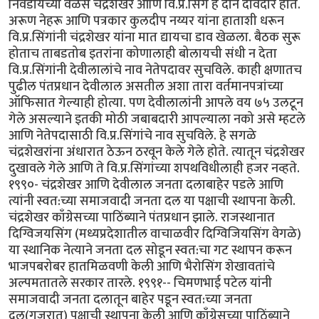
निवडायच्या वेळेस चंद्रशेखर आणि वि.प्र.सिंग हे दोन दावेदार होते.
अरूण नेहरू आणि पत्रकार कुलदीप नय्यर यांना हाताशी धरून
वि.प्र.सिंगांनी चंद्रशेखर यांना मात द्यायचा डाव खेळला. बैठक सुरू
होताच ताबडतोब इतरांना कोणालाही बोलायची संधी न देता
वि.प्र.सिंगांनी देवीलालांचे नाव नेतेपदावर सुचविले. काही क्षणातच
पुढील पंतप्रधान देवीलाल असतील अशा तारा वर्तमानपत्रांच्या
ऑफिसात गेल्याही होत्या. पण देवीलालांनी आपले वय ७५ उलटून
गेले असल्याने इतकी मोठी जबाबदारी आपल्याला नको असे म्हटले
आणि नेतेपदासाठी वि.प्र.सिंगांचे नाव सुचविले. हे सगळे
चंद्रशेखरांना अंधारात ठेऊन ठरवून केले गेले होते. त्यातून चंद्रशेखर
दुखावले गेले आणि ते वि.प्र.सिंगांच्या शपथविधीलाही हजर नव्हते.
१९९०- चंद्रशेखर आणि देवीलाल जनता दलाबाहेर पडले आणि
त्यांनी स्वत:च्या समाजवादी जनता दल या पक्षाची स्थापना केली.
चंद्रशेखर काँग्रेसच्या पाठिंब्याने पंतप्रधान झाले. राजस्थानात
दिग्विजयसिंग (मध्यप्रदेशातील वाचाळवीर दिग्विजियसिंग वेगळे)
या स्थानिक नेत्याने जनता दल सोडून स्वत:चा गट स्थापन करून
भाजपबरोबर हातमिळवणी केली आणि भैरोसिंग शेखावतांचे
अल्पमतातले सरकार तारले. १९९१-- चिमणभाई पटेल यांनी
समाजवादी जनता दलातून बाहेर पडून स्वत:च्या जनता
दल(गुजरात) पक्षाची स्थापना केली आणि काँग्रेसच्या पाठिंब्याने