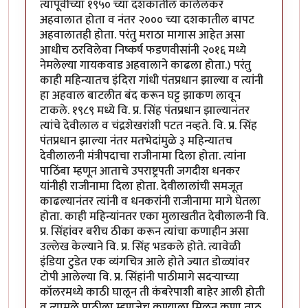
त्यापूर्वीच्या १९५० च्या दशकातील कालेलकर
अहवालात होता व नंतर २००० च्या दशकातील बापट
अहवालातही होता. परंतु मराठा मागास आहेत असा
आधीच ठरविलेवा निष्कर्ष फडणवीसांनी २०१६ मध्ये
नेमलेल्या गायकवाड अहवालाने काढला होता.) परंतु
काही महिन्यातच इंदिरा गांधी पंतप्रधान झाल्या व त्यांनी
हा अहवाल बाटलीत बंद करून घट्ट झाकण लावून
टाकले. १९८९ मध्ये वि. प्र. सिंह पंतप्रधान झाल्यानंतर
त्यांचे देवीलाल व चंद्रशेखरांशी पटत नव्हते. वि. प्र. सिंह
पंतप्रधान झाल्या नंतर मतभेदांमुळे ३ महिन्यातच
देवीलालनी मंत्रीपदाचा राजीनामा दिला होता. त्यांना
पाठिंबा म्हणून आताचे उपराष्ट्रपती जगदीश धनकर
यांनीही राजीनामा दिला होता. देवीलालांची समजूत
काढल्यानंतर त्यांनी व धनकरांनी राजीनामा मागे घेतला
होता. काही महिन्यांनतर एका मुलाखतीत देवीलालनी वि.
प्र. सिंहांवर बरीच ठीका करून त्यांचा कणाहीन असा
उल्लेख केल्याने वि. प्र. सिंह भडकले होते. त्यावेळी
इंडिया टुडेत एक व्यंगचित्र आले होते ज्यात डोळ्यांवर
टोपी आलेल्या वि. प्र. सिंहांनी पाठीमागे सदऱ्याच्या
कॉलरमध्ये काठी घालून ती कंबरेपाशी बाहेर आली होती
व त्यामुळे पाठीला म्हणजेच कण्याला मिळून कणा ताठ