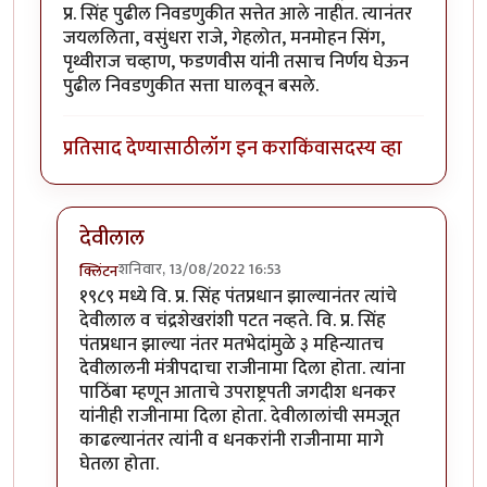
प्र. सिंह पुढील निवडणुकीत सत्तेत आले नाहीत. त्यानंतर
जयललिता, वसुंधरा राजे, गेहलोत, मनमोहन सिंग,
पृथ्वीराज चव्हाण, फडणवीस यांनी तसाच निर्णय घेऊन
पुढील निवडणुकीत सत्ता घालवून बसले.
प्रतिसाद देण्यासाठी
लॉग इन करा
किंवा
सदस्य व्हा
देवीलाल
शनिवार, 13/08/2022 16:53
क्लिंटन
In reply to
भारतीय राजकारणातील दोन
by
श्रीगुरुजी
१९८९ मध्ये वि. प्र. सिंह पंतप्रधान झाल्यानंतर त्यांचे
देवीलाल व चंद्रशेखरांशी पटत नव्हते. वि. प्र. सिंह
पंतप्रधान झाल्या नंतर मतभेदांमुळे ३ महिन्यातच
देवीलालनी मंत्रीपदाचा राजीनामा दिला होता. त्यांना
पाठिंबा म्हणून आताचे उपराष्ट्रपती जगदीश धनकर
यांनीही राजीनामा दिला होता. देवीलालांची समजूत
काढल्यानंतर त्यांनी व धनकरांनी राजीनामा मागे
घेतला होता.