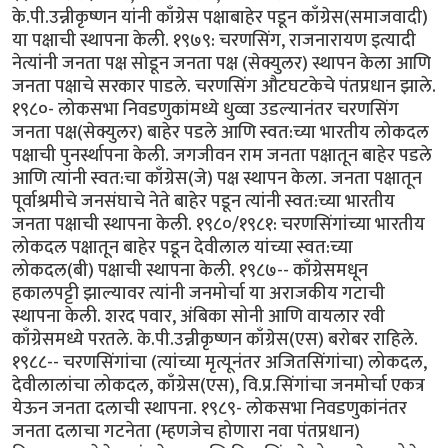
के.पी.उन्नीकृष्णन यांनी काँग्रेस पक्षाबाहेर पडून काँग्रेस(समाजवादी)
या पक्षाची स्थापना केली. १९७९: चरणसिंग, राजनारायण इत्यादी
नेत्यांनी जनता पक्ष सोडून जनता पक्ष (सेक्युलर) स्थापन केला आणि
जनता पक्षाचे सरकार पाडले. चरणसिंग औटघटकेचे पंतप्रधान झाले.
१९८०- लोकसभा निवडणुकांमध्ये धुव्वा उडल्यानंतर चरणसिंग
जनता पक्ष(सेक्युलर) बाहेर पडले आणि स्वत:च्या भारतीय लोकदल
पक्षाची पुनर्स्थापना केली. जगजीवन राम जनता पक्षातून बाहेर पडले
आणि त्यांनी स्वत:चा काँग्रेस(जे) पक्ष स्थापन केला. जनता पक्षातून
पूर्वाश्रमीचे जनसंघाचे नेते बाहेर पडून त्यांनी स्वत:च्या भारतीय
जनता पक्षाची स्थापना केली. १९८०/१९८१: चरणसिंगांच्या भारतीय
लोकदल पक्षातून बाहेर पडून देवीलाल यांच्या स्वत:च्या
लोकदल(बी) पक्षाची स्थापना केली. १९८७-- काँग्रेसमधून
हकालपट्टी झाल्यावर त्यांनी जनमोर्चा या अराजकीय गटाची
स्थापना केली. शरद पवार, अंबिका सोनी आणि वायलार रवी
काँग्रेसमध्ये परतले. के.पी.उन्नीकृष्णन काँग्रेस(एस) बरोबर राहिले.
१९८८-- चरणसिंगांचा (त्यांच्या मृत्यूनंतर अजितसिंगांचा) लोकदल,
देवीलालांचा लोकदल, काँग्रेस(एस), वि.प्र.सिंगांचा जनमोर्चा एकत्र
येऊन जनता दलाची स्थापना. १९८९- लोकसभा निवडणुकांनंतर
जनता दलाचा गटनेता (म्हणजेच होणारा नवा पंतप्रधान)