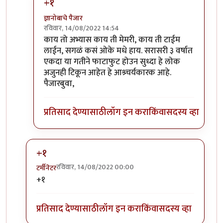
+१
ज्ञानोबाचे पैजार
रविवार, 14/08/2022 14:54
In reply to
सहमत..
by
तुषार काळभोर
काय तो अभ्यास काय ती मेमरी, काय ती टाईम
लाईन, सगळं कसं ओके मधे हाय. सरासरी ३ वर्षात
एकदा या गतीने फाटाफुट होउन सुध्दा हे लोक
अजुनही टिकून आहेत हे आश्र्चर्यकारक आहे.
पैजारबुवा,
प्रतिसाद देण्यासाठी
लॉग इन करा
किंवा
सदस्य व्हा
+१
रविवार, 14/08/2022 00:00
टर्मीनेटर
In reply to
क्लिंटन, हा अत्यंत
by
गवि
+१
प्रतिसाद देण्यासाठी
लॉग इन करा
किंवा
सदस्य व्हा