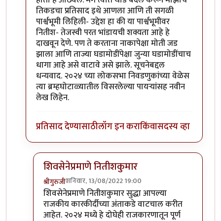
होता हे आठवले. मग त्यात थोडे बदल करून माझाच
तिकडचा प्रतिसाद इथे आणला आणि ती सगळी
पार्श्वभूमी लिहिली- उद्देश हा की या पार्श्वभूमीवर
नितीश- तेजस्वी परत भांडायची शक्यता आहे हे
दाखवून देणे. पण ते करताना नाकापेक्षा मोती जड
झाला आणि ताज्या घडामोडींपेक्षा जुन्या घडामोडींचाच
धागा आहे असे वाटावे असे झाले. सूचनेबद्दल
धन्यवाद. २०२४ च्या लोकसभा निवडणुकांच्या वेळेस
त्या ब्रम्हघोटाळ्यातील विसरलेल्या पायर्‍यांसह नवीन
लेख लिहेन.
प्रतिसाद देण्यासाठी
लॉग इन करा
किंवा
सदस्य व्हा
शिवसेनेप्रमाणे नितीशकुमार
शनिवार, 13/08/2022 19:00
श्रीगुरुजी
In reply to
धन्यवाद
by
क्लिंटन
शिवसेनेप्रमाणे नितीशकुमार सुद्धा आपल्या
राजकीय कारकीर्दीच्या अंताकडे वाटचाल करीत
आहेत. २०२४ मध्ये हे दोघेही राजकारणातून पूर्ण