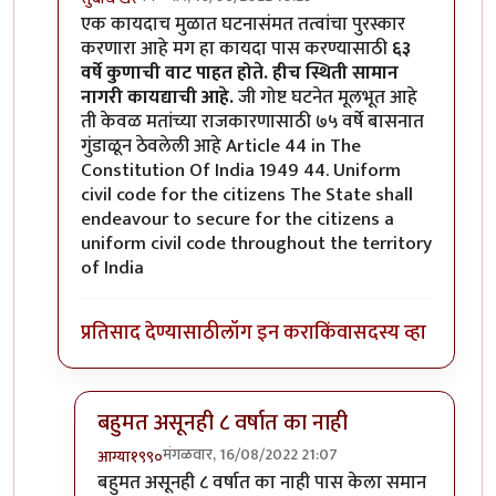
In reply to
एक कायदाच मुळात घटनासंमत
by
आग्या१९९०
एक कायदाच मुळात घटनासंमत तत्वांचा पुरस्कार
करणारा आहे मग हा कायदा पास करण्यासाठी
६३
वर्षे कुणाची वाट पाहत होते.
हीच स्थिती सामान
नागरी कायद्याची आहे.
जी गोष्ट घटनेत मूलभूत आहे
ती केवळ मतांच्या राजकारणासाठी ७५ वर्षे बासनात
गुंडाळून ठेवलेली आहे Article 44 in The
Constitution Of India 1949 44. Uniform
civil code for the citizens The State shall
endeavour to secure for the citizens a
uniform civil code throughout the territory
of India
प्रतिसाद देण्यासाठी
लॉग इन करा
किंवा
सदस्य व्हा
बहुमत असूनही ८ वर्षात का नाही
मंगळवार, 16/08/2022 21:07
आग्या१९९०
In reply to
एक कायदाच मुळात घटनासंमत
by
सुबोध खरे
बहुमत असूनही ८ वर्षात का नाही पास केला समान