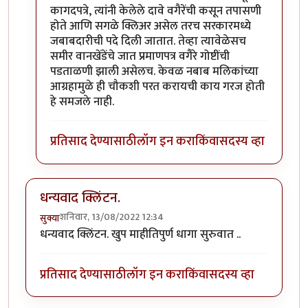
कागदपत्रे, त्यांनी केलेले दावे वगैरेंची कसून तपासणी
होते आणि सगळे क्लिअर असेल तरच सरकारमध्ये
जबाबदारीची पदे दिली जातात. तेव्हा त्यावेळेसच
समीर वानखेंडेंचे जात प्रमाणपत्र वगैरे गोष्टींची
पडताळणी झाली असेलच. केवळ नबाब मलिकांच्या
आग्रहामुळे ही चौकशी परत करायची काय गरज होती
हे समजले नाही.
प्रतिसाद देण्यासाठी
लॉग इन करा
किंवा
सदस्य व्हा
धन्यवाद क्लिंटन.
शनिवार, 13/08/2022 12:34
सुक्या
धन्यवाद क्लिंटन. खुप माहीतिपुर्ण धागा सुरुवात ..
प्रतिसाद देण्यासाठी
लॉग इन करा
किंवा
सदस्य व्हा