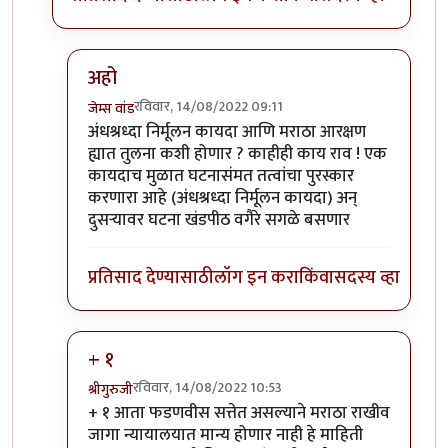
अहो
रविवार, 14/08/2022 09:11
जेम्स वांड
In reply to
विनायक मेटे
by
क्लिंटन
अंधश्रध्दा निर्मूलन कायदा आणि मराठा आरक्षण
ह्यात तुलना कशी होणार ? काहीही काय राव ! एक
कायदाच मुळात घटनासंमत तत्वांचा पुरस्कार
करणारा आहे (अंधश्रध्दा निर्मूलन कायदा) अन्
दुसऱ्यावर घटना खंडपीठ वगैरे सगळे बसणार
प्रतिसाद देण्यासाठी
लॉग इन करा
किंवा
सदस्य व्हा
+ १
रविवार, 14/08/2022 10:53
श्रीगुरुजी
In reply to
विनायक मेटे
by
क्लिंटन
+ १ आता फडणवीस सत्तेत असल्याने मराठा राखीव
जागा न्यायालयात मान्य होणार नाही हे माहिती