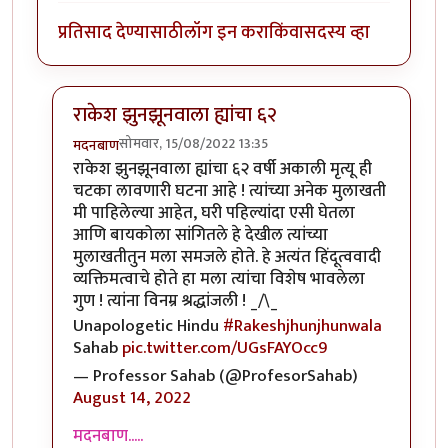
प्रतिसाद देण्यासाठी
लॉग इन करा
किंवा
सदस्य व्हा
राकेश झुनझूनवाला ह्यांचा ६२
सोमवार, 15/08/2022 13:35
मदनबाण
In reply to
अरे काय चाललंय काय !
by
जेम्स वांड
राकेश झुनझूनवाला ह्यांचा ६२ वर्षी अकाली मृत्यू ही
चटका लावणारी घटना आहे ! त्यांच्या अनेक मुलाखती
मी पाहिलेल्या आहेत, घरी पहिल्यांदा एसी घेतला
आणि बायकोला सांगितले हे देखील त्यांच्या
मुलाखतीतुन मला समजले होते. हे अत्यंत हिंदूत्ववादी
व्यक्तिमत्वाचे होते हा मला त्यांचा विशेष भावलेला
गुण ! त्यांना विनम्र श्रद्धांजली ! _/\_
Unapologetic Hindu
#Rakeshjhunjhunwala
Sahab
pic.twitter.com/UGsFAYOcc9
— Professor Sahab (@ProfesorSahab)
August 14, 2022
मदनबाण.....