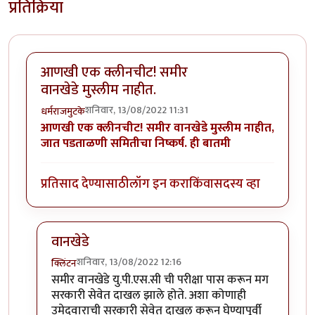
प्रतिक्रिया
आणखी एक क्लीनचीट! समीर
वानखेडे मुस्लीम नाहीत.
शनिवार, 13/08/2022 11:31
धर्मराजमुटके
आणखी एक क्लीनचीट! समीर वानखेडे मुस्लीम नाहीत,
जात पडताळणी समितीचा निष्कर्ष. ही बातमी
प्रतिसाद देण्यासाठी
लॉग इन करा
किंवा
सदस्य व्हा
वानखेडे
शनिवार, 13/08/2022 12:16
क्लिंटन
In reply to
आणखी एक क्लीनचीट! समीर वानखेडे मुस्लीम नाह
समीर वानखेडे यु.पी.एस.सी ची परीक्षा पास करून मग
सरकारी सेवेत दाखल झाले होते. अशा कोणाही
उमेदवाराची सरकारी सेवेत दाखल करून घेण्यापूर्वी