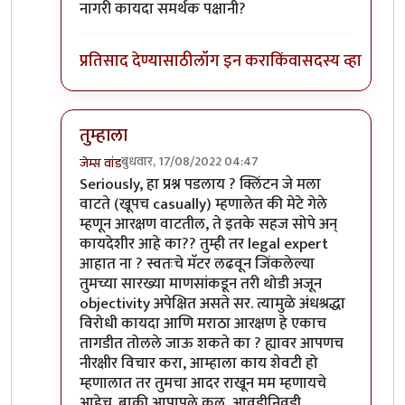
नागरी कायदा समर्थक पक्षानी?
प्रतिसाद देण्यासाठी
लॉग इन करा
किंवा
सदस्य व्हा
तुम्हाला
बुधवार, 17/08/2022 04:47
जेम्स वांड
In reply to
एक कायदाच मुळात घटनासंमत
by
सुबोध खरे
Seriously, हा प्रश्न पडलाय ? क्लिंटन जे मला
वाटते (खूपच casually) म्हणालेत की मेटे गेले
म्हणून आरक्षण वाटतील, ते इतके सहज सोपे अन्
कायदेशीर आहे का?? तुम्ही तर legal expert
आहात ना ? स्वतःचे मॅटर लढवून जिंकलेल्या
तुमच्या सारख्या माणसांकडून तरी थोडी अजून
objectivity अपेक्षित असते सर. त्यामुळे अंधश्रद्धा
विरोधी कायदा आणि मराठा आरक्षण हे एकाच
तागडीत तोलले जाऊ शकते का ? ह्यावर आपणच
नीरक्षीर विचार करा, आम्हाला काय शेवटी हो
म्हणालात तर तुमचा आदर राखून मम म्हणायचे
आहेच. बाकी आपापले कल, आवडीनिवडी,