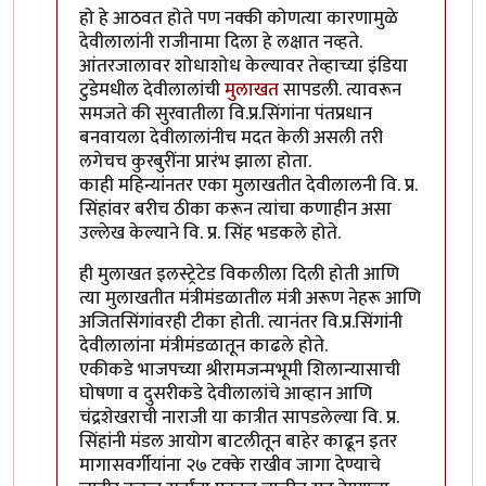
हो हे आठवत होते पण नक्की कोणत्या कारणामुळे
देवीलालांनी राजीनामा दिला हे लक्षात नव्हते.
आंतरजालावर शोधाशोध केल्यावर तेव्हाच्या इंडिया
टुडेमधील देवीलालांची
मुलाखत
सापडली. त्यावरून
समजते की सुरवातीला वि.प्र.सिंगांना पंतप्रधान
बनवायला देवीलालांनीच मदत केली असली तरी
लगेचच कुरबुरींना प्रारंभ झाला होता.
काही महिन्यांनतर एका मुलाखतीत देवीलालनी वि. प्र.
सिंहांवर बरीच ठीका करून त्यांचा कणाहीन असा
उल्लेख केल्याने वि. प्र. सिंह भडकले होते.
ही मुलाखत इलस्ट्रेटेड विकलीला दिली होती आणि
त्या मुलाखतीत मंत्रीमंडळातील मंत्री अरूण नेहरू आणि
अजितसिंगांवरही टीका होती. त्यानंतर वि.प्र.सिंगांनी
देवीलालांना मंत्रीमंडळातून काढले होते.
एकीकडे भाजपच्या श्रीरामजन्मभूमी शिलान्यासाची
घोषणा व दुसरीकडे देवीलालांचे आव्हान आणि
चंद्रशेखराची नाराजी या कात्रीत सापडलेल्या वि. प्र.
सिंहांनी मंडल आयोग बाटलीतून बाहेर काढून इतर
मागासवर्गीयांना २७ टक्के राखीव जागा देण्याचे