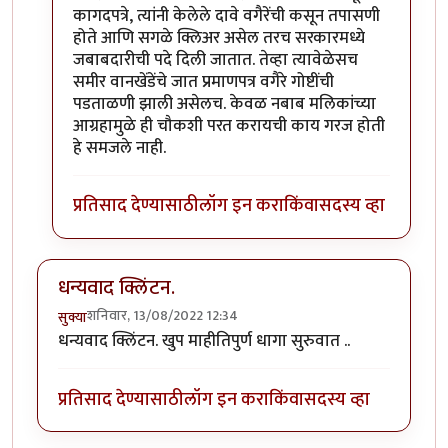
कागदपत्रे, त्यांनी केलेले दावे वगैरेंची कसून तपासणी
होते आणि सगळे क्लिअर असेल तरच सरकारमध्ये
जबाबदारीची पदे दिली जातात. तेव्हा त्यावेळेसच
समीर वानखेंडेंचे जात प्रमाणपत्र वगैरे गोष्टींची
पडताळणी झाली असेलच. केवळ नबाब मलिकांच्या
आग्रहामुळे ही चौकशी परत करायची काय गरज होती
हे समजले नाही.
प्रतिसाद देण्यासाठी
लॉग इन करा
किंवा
सदस्य व्हा
धन्यवाद क्लिंटन.
शनिवार, 13/08/2022 12:34
सुक्या
धन्यवाद क्लिंटन. खुप माहीतिपुर्ण धागा सुरुवात ..
प्रतिसाद देण्यासाठी
लॉग इन करा
किंवा
सदस्य व्हा