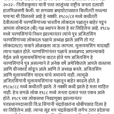
२०२२-- नितीशकुमार यांनी परत लालूंच्या राष्ट्रीय जनता दलाशी
हातमिळवणी केली. या सगळ्या ब्रम्हघोटाळ्यात कितीतरी मधल्या
पायऱ्या मी विसरलो आहे हे नक्की. १९८०/८१ मध्ये कधीतरी
देवीलालांनी चरणसिंगांच्या भारतीय लोकदल पक्षातून बाहेर पडून
आपला लोकदल (बी) पक्ष स्थापन केला हे वर लिहिलेच आहे. १९८७
मध्ये चरणसिंगांचे निधन झाल्यानंतर त्यांचे पुत्र अजितसिंग
चरणसिंगांच्या लोकदल पक्षाचे अध्यक्ष झाले आणि तो गट
लोकदल(ए) नावाने ओळखला जाऊ लागला. मुलायमसिंग यादवही
त्याच पक्षात होते. चरणसिंगांनंतर पक्षाचे अध्यक्षपद आपल्याकडे
येईल असे मुलायमसिंगांना वाटत होते पण अजितसिंग हे
चरणसिंगांचे पुत्र असल्याने ते अनेक वर्षे अमेरिकेतले आपले वास्तव्य
आणि ग्रीनकार्ड सोडून आले आणि ते अध्यक्ष बनले. अजितसिंग
आणि मुलायमसिंग यादव यांचे जमायचे नाही. त्यामुळे
अजितसिंगांनी मुलायमसिंगांना पक्षातून बाहेर काढले होते. हे
१९८७/८८ मध्ये कधीतरी झाले. ते नक्की कधी झाले हे मला माहित
नाही. हेच सगळे लोक १९८८ मध्ये जनता दलात परत एकत्र आले
होते. १९८९ च्या लोकसभा निवडणुका झाल्यानंतर
पंतप्रधानपदासाठी वि.प्र.सिंगांनी चंद्रशेखरांना धोबीपछाड दिला हे
वर लिहिलेच आहे. त्याचा सूड मग चंद्रशेखरांनी लगेच उत्तर प्रदेशचा