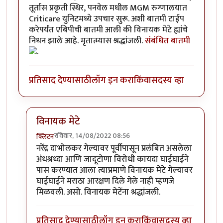
तूर्तास प्रकृती स्थिर, पनवेल मधील MGM रुग्णालयात
Criticare युनिटमध्ये उपचार सुरू. अशी बातमी टाईप
करेपर्यंत एबिपीची बातमी आली की विनायक मेटे ह्यांचे
निधन झाले आहे. मृतात्म्यास श्रद्धांजली.
संबंधित बातमी
प्रतिसाद देण्यासाठी
लॉग इन करा
किंवा
सदस्य व्हा
विनायक मेटे
रविवार, 14/08/2022 08:56
क्लिंटन
In reply to
शिवसंग्रामचे नेते
by
जेम्स वांड
नरेंद्र दाभोलकर गेल्यावर पूर्वीपासून प्रलंबित असलेला
अंधश्रध्दा आणि जादूटोणा विरोधी कायदा घाईघाईने
पास करण्यात आला त्याप्रमाणे विनायक मेटे गेल्यावर
घाईघाईने मराठा आरक्षण दिले गेले नाही म्हणजे
मिळवली. असो. विनायक मेटेंना श्रद्धांजली.
प्रतिसाद देण्यासाठी
लॉग इन करा
किंवा
सदस्य व्हा