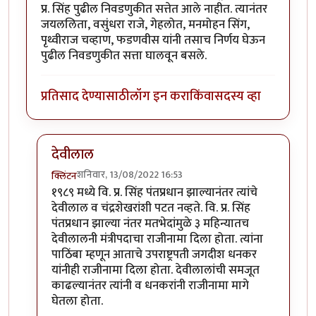
प्र. सिंह पुढील निवडणुकीत सत्तेत आले नाहीत. त्यानंतर
जयललिता, वसुंधरा राजे, गेहलोत, मनमोहन सिंग,
पृथ्वीराज चव्हाण, फडणवीस यांनी तसाच निर्णय घेऊन
पुढील निवडणुकीत सत्ता घालवून बसले.
प्रतिसाद देण्यासाठी
लॉग इन करा
किंवा
सदस्य व्हा
देवीलाल
शनिवार, 13/08/2022 16:53
क्लिंटन
In reply to
भारतीय राजकारणातील दोन
by
श्रीगुरुजी
१९८९ मध्ये वि. प्र. सिंह पंतप्रधान झाल्यानंतर त्यांचे
देवीलाल व चंद्रशेखरांशी पटत नव्हते. वि. प्र. सिंह
पंतप्रधान झाल्या नंतर मतभेदांमुळे ३ महिन्यातच
देवीलालनी मंत्रीपदाचा राजीनामा दिला होता. त्यांना
पाठिंबा म्हणून आताचे उपराष्ट्रपती जगदीश धनकर
यांनीही राजीनामा दिला होता. देवीलालांची समजूत
काढल्यानंतर त्यांनी व धनकरांनी राजीनामा मागे
घेतला होता.