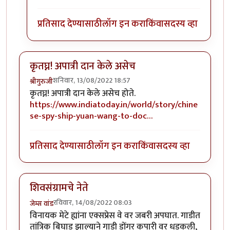
प्रतिसाद देण्यासाठी
लॉग इन करा
किंवा
सदस्य व्हा
कृतघ्न! अपात्री दान केले असेच
शनिवार, 13/08/2022 18:57
श्रीगुरुजी
कृतघ्न! अपात्री दान केले असेच होते.
https://www.indiatoday.in/world/story/chine
se-spy-ship-yuan-wang-to-doc…
प्रतिसाद देण्यासाठी
लॉग इन करा
किंवा
सदस्य व्हा
शिवसंग्रामचे नेते
रविवार, 14/08/2022 08:03
जेम्स वांड
विनायक मेटे ह्यांना एक्सप्रेस वे वर जबरी अपघात. गाडीत
तांत्रिक बिघाड झाल्याने गाडी डोंगर कपारी वर धडकली,