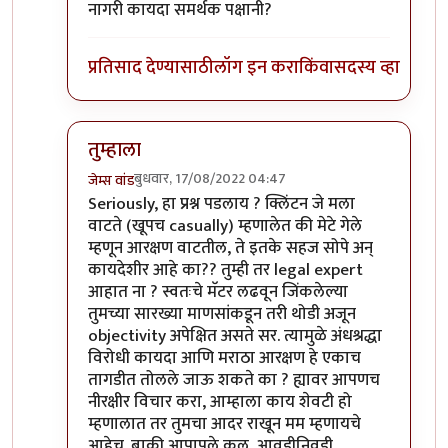
नागरी कायदा समर्थक पक्षानी?
प्रतिसाद देण्यासाठी
लॉग इन करा
किंवा
सदस्य व्हा
तुम्हाला
बुधवार, 17/08/2022 04:47
जेम्स वांड
In reply to
एक कायदाच मुळात घटनासंमत
by
सुबोध खरे
Seriously, हा प्रश्न पडलाय ? क्लिंटन जे मला
वाटते (खूपच casually) म्हणालेत की मेटे गेले
म्हणून आरक्षण वाटतील, ते इतके सहज सोपे अन्
कायदेशीर आहे का?? तुम्ही तर legal expert
आहात ना ? स्वतःचे मॅटर लढवून जिंकलेल्या
तुमच्या सारख्या माणसांकडून तरी थोडी अजून
objectivity अपेक्षित असते सर. त्यामुळे अंधश्रद्धा
विरोधी कायदा आणि मराठा आरक्षण हे एकाच
तागडीत तोलले जाऊ शकते का ? ह्यावर आपणच
नीरक्षीर विचार करा, आम्हाला काय शेवटी हो
म्हणालात तर तुमचा आदर राखून मम म्हणायचे
आहेच. बाकी आपापले कल, आवडीनिवडी,