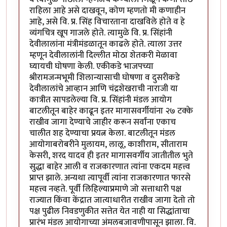
राहिला आहे असे दाखवून, कोण म्हणतो मी कणाहीन
आहे, असे वि. प्र. सिंह विचारताना दाखविले होते व हे
व्यंगचित्र खूप गाजले होते. त्यामुळे वि. प्र. सिंहांनी
देवीलालांना मंत्रीमंडळातून काढले होते. त्याला उत्तर
म्हणून देवीलालांनी दिल्लीत मोठा शेतकरी मेळावा
घ्यायची घोषणा केली. एकीकडे भाजपच्या
श्रीरामजन्मभूमी शिलान्यासाची घोषणा व दुसरीकडे
देवीलालांचे आव्हान आणि चंद्रशेखराची नाराजी या
कात्रीत सापडलेल्या वि. प्र. सिंहांनी मंडल आयोग
बाटलीतून बाहेर काढून इतर मागासवर्गीयांना २७ टक्के
राखीव जागा देण्याचे जाहीर करून सर्वांना एकाच
चालीत शह देण्याचा प्रयत्न केला. बाटलीतून मंडल
आयोगाबरोबरीने मुलायम, लालू, काशीराम, सीताराम
केसरी, शरद यादव ही इतर मागासवर्गीय जातीतील भुते
सुद्धा बाहेर आली व राजकारणात त्यांना एकदम महत्त्व
प्राप्त झाले. अन्यथा त्यापूर्वी त्यांना राजकारणात फारसे
महत्त्व नव्हते. पूर्वी लिहिल्याप्रमाणे जो सत्ताधारी पक्ष
राज्यात किंवा केंद्रात जात्याधारीत राखीव जागा देतो तो
पक्ष पुढील निवडणुकीत सत्तेत येत नाही या सिद्धांताचा
प्रारंभ मंडल आयोगाच्या अंमलबजावणीपासून झाला. वि.