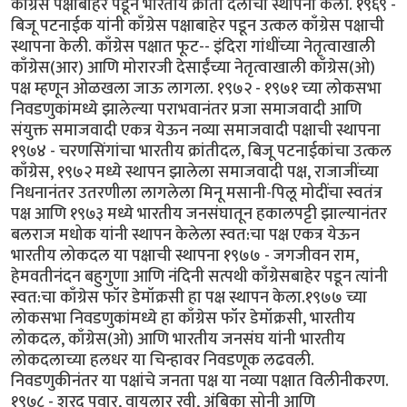
काँग्रेस पक्षाबाहेर पडून भारतीय क्रांती दलाची स्थापना केली. १९६९ -
बिजू पटनाईक यांनी काँग्रेस पक्षाबाहेर पडून उत्कल काँग्रेस पक्षाची
स्थापना केली. काँग्रेस पक्षात फूट-- इंदिरा गांधींच्या नेतृत्वाखाली
काँग्रेस(आर) आणि मोरारजी देसाईंच्या नेतृत्वाखाली काँग्रेस(ओ)
पक्ष म्हणून ओळखला जाऊ लागला. १९७२ - १९७१ च्या लोकसभा
निवडणुकांमध्ये झालेल्या पराभवानंतर प्रजा समाजवादी आणि
संयुक्त समाजवादी एकत्र येऊन नव्या समाजवादी पक्षाची स्थापना
१९७४ - चरणसिंगांचा भारतीय क्रांतीदल, बिजू पटनाईकांचा उत्कल
काँग्रेस, १९७२ मध्ये स्थापन झालेला समाजवादी पक्ष, राजाजींच्या
निधनानंतर उतरणीला लागलेला मिनू मसानी-पिलू मोदींचा स्वतंत्र
पक्ष आणि १९७३ मध्ये भारतीय जनसंघातून हकालपट्टी झाल्यानंतर
बलराज मधोक यांनी स्थापन केलेला स्वत:चा पक्ष एकत्र येऊन
भारतीय लोकदल या पक्षाची स्थापना १९७७ - जगजीवन राम,
हेमवतीनंदन बहुगुणा आणि नंदिनी सत्पथी काँग्रेसबाहेर पडून त्यांनी
स्वत:चा काँग्रेस फॉर डेमॉक्रसी हा पक्ष स्थापन केला.१९७७ च्या
लोकसभा निवडणुकांमध्ये हा काँग्रेस फॉर डेमॉक्रसी, भारतीय
लोकदल, काँग्रेस(ओ) आणि भारतीय जनसंघ यांनी भारतीय
लोकदलाच्या हलधर या चिन्हावर निवडणूक लढवली.
निवडणुकीनंतर या पक्षांचे जनता पक्ष या नव्या पक्षात विलीनीकरण.
१९७८ - शरद पवार, वायलार रवी, अंबिका सोनी आणि