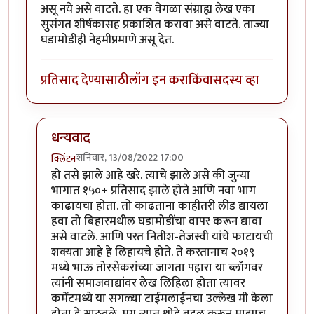
असू नये असे वाटते. हा एक वेगळा संग्राह्य लेख एका
सुसंगत शीर्षकासह प्रकाशित करावा असे वाटते. ताज्या
घडामोडीही नेहमीप्रमाणे असू देत.
प्रतिसाद देण्यासाठी
लॉग इन करा
किंवा
सदस्य व्हा
धन्यवाद
शनिवार, 13/08/2022 17:00
क्लिंटन
In reply to
क्लिंटन, हा अत्यंत
by
गवि
हो तसे झाले आहे खरे. त्याचे झाले असे की जुन्या
भागात १५०+ प्रतिसाद झाले होते आणि नवा भाग
काढायचा होता. तो काढताना काहीतरी लीड द्यायला
हवा तो बिहारमधील घडामोडींचा वापर करून द्यावा
असे वाटले. आणि परत नितीश-तेजस्वी यांचे फाटायची
शक्यता आहे हे लिहायचे होते. ते करतानाच २०१९
मध्ये भाऊ तोरसेकरांच्या जागता पहारा या ब्लॉगवर
त्यांनी समाजवाद्यांवर लेख लिहिला होता त्यावर
कमेंटमध्ये या सगळ्या टाईमलाईनचा उल्लेख मी केला