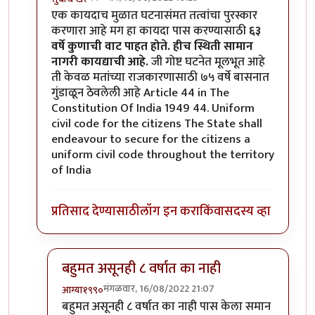
In reply to
एक कायदाच मुळात घटनासंमत
by
आग्या१९९०
एक कायदाच मुळात घटनासंमत तत्वांचा पुरस्कार
करणारा आहे मग हा कायदा पास करण्यासाठी
६३
वर्षे कुणाची वाट पाहत होते.
हीच स्थिती सामान
नागरी कायद्याची आहे.
जी गोष्ट घटनेत मूलभूत आहे
ती केवळ मतांच्या राजकारणासाठी ७५ वर्षे बासनात
गुंडाळून ठेवलेली आहे Article 44 in The
Constitution Of India 1949 44. Uniform
civil code for the citizens The State shall
endeavour to secure for the citizens a
uniform civil code throughout the territory
of India
प्रतिसाद देण्यासाठी
लॉग इन करा
किंवा
सदस्य व्हा
बहुमत असूनही ८ वर्षात का नाही
मंगळवार, 16/08/2022 21:07
आग्या१९९०
In reply to
एक कायदाच मुळात घटनासंमत
by
सुबोध खरे
बहुमत असूनही ८ वर्षात का नाही पास केला समान