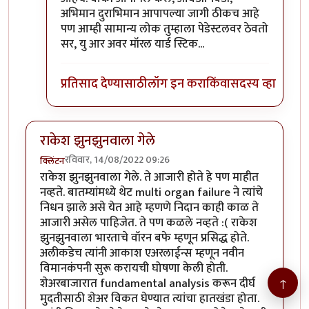
अभिमान दुराभिमान आपापल्या जागी ठीकच आहे
पण आम्ही सामान्य लोक तुम्हाला पेडेस्टलवर ठेवतो
सर, यु आर अवर मॉरल यार्ड स्टिक...
प्रतिसाद देण्यासाठी
लॉग इन करा
किंवा
सदस्य व्हा
राकेश झुनझुनवाला गेले
रविवार, 14/08/2022 09:26
क्लिंटन
राकेश झुनझुनवाला गेले. ते आजारी होते हे पण माहीत
नव्हते. बातम्यांमध्ये थेट multi organ failure ने त्यांचे
निधन झाले असे येत आहे म्हणणे निदान काही काळ ते
आजारी असेल पाहिजेत. ते पण कळले नव्हते :( राकेश
झुनझुनवाला भारताचे वॉरन बफे म्हणून प्रसिद्ध होते.
अलीकडेच त्यांनी आकाश एअरलाईन्स म्हणून नवीन
विमानकंपनी सुरू करायची घोषणा केली होती.
↑
शेअरबाजारात fundamental analysis करून दीर्घ
मुदतीसाठी शेअर विकत घेण्यात त्यांचा हातखंडा होता.