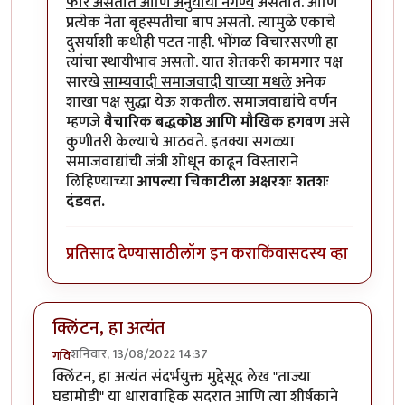
फार असतात आणि अनुयायी नगण्य
असतात. आणि
प्रत्येक नेता बृहस्पतीचा बाप असतो. त्यामुळे एकाचे
दुसर्याशी कधीही पटत नाही. भोंगळ विचारसरणी हा
त्यांचा स्थायीभाव असतो. यात शेतकरी कामगार पक्ष
सारखे
साम्यवादी समाजवादी याच्या मधले
अनेक
शाखा पक्ष सुद्धा येऊ शकतील. समाजवाद्यांचे वर्णन
म्हणजे
वैचारिक बद्धकोष्ठ आणि मौखिक हगवण
असे
कुणीतरी केल्याचे आठवते. इतक्या सगळ्या
समाजवाद्यांची जंत्री शोधून काढून विस्ताराने
लिहिण्याच्या
आपल्या चिकाटीला अक्षरशः शतशः
दंडवत.
प्रतिसाद देण्यासाठी
लॉग इन करा
किंवा
सदस्य व्हा
क्लिंटन, हा अत्यंत
शनिवार, 13/08/2022 14:37
गवि
क्लिंटन, हा अत्यंत संदर्भयुक्त मुद्देसूद लेख "ताज्या
घडामोडी" या धारावाहिक सदरात आणि त्या शीर्षकाने