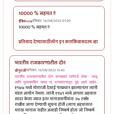
10000 % सहमत !!
रविवार, 14/08/2022 01:20
डँबिस००७
In reply to
क्लिंटन, हा अत्यंत
by
गवि
10000 % सहमत !!
प्रतिसाद देण्यासाठी
लॉग इन करा
किंवा
सदस्य व्हा
भारतीय राजकारणातील दोन
शनिवार, 13/08/2022 15:43
श्रीगुरुजी
भारतीय राजकारणातील दोन सगळ्यात घाणेरडे लोक- लालू
आणि मुलायमसिंग यादव या राजकारणातून पुढे आले आहेत.
१९७७ मध्ये मोरारजी देसाई पंतप्रधान झाल्यानंतर त्यांनी
मंडल आयोग नेमला. त्यांनी १९७९ मध्ये आपला अहवाल
सादर केला ज्यात इतर मागासवर्गीयांना २७ टक्के
राखीव जागा देण्याची सूचना होती (त्याच अहवालात
मराठा मागास नाहीत असाही निष्कर्ष होता जो निष्कर्ष