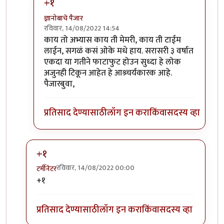
+१
ज्ञानोबाचे पैजार
रविवार, 14/08/2022 14:54
In reply to
सहमत..
by
तुषार काळभोर
काय तो अभ्यास काय ती मेमरी, काय ती टाईम
लाईन, सगळं कसं ओके मधे हाय. सरासरी ३ वर्षात
एकदा या गतीने फाटाफुट होउन सुध्दा हे लोक
अजुनही टिकून आहेत हे आश्र्चर्यकारक आहे.
पैजारबुवा,
प्रतिसाद देण्यासाठी
लॉग इन करा
किंवा
सदस्य व्हा
+१
रविवार, 14/08/2022 00:00
टर्मीनेटर
In reply to
क्लिंटन, हा अत्यंत
by
गवि
+१
प्रतिसाद देण्यासाठी
लॉग इन करा
किंवा
सदस्य व्हा