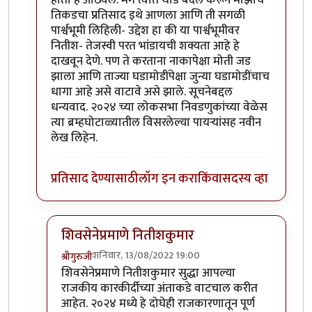
होता हे आठवले. मग त्यात थोडे बदल करून माझाच
तिकडचा प्रतिसाद इथे आणला आणि ती सगळी
पार्श्वभूमी लिहिली- उद्देश हा की या पार्श्वभूमीवर
नितीश- तेजस्वी परत भांडायची शक्यता आहे हे
दाखवून देणे. पण ते करताना नाकापेक्षा मोती जड
झाला आणि ताज्या घडामोडींपेक्षा जुन्या घडामोडींचाच
धागा आहे असे वाटावे असे झाले. सूचनेबद्दल
धन्यवाद. २०२४ च्या लोकसभा निवडणुकांच्या वेळेस
त्या ब्रम्हघोटाळ्यातील विसरलेल्या पायर्‍यांसह नवीन
लेख लिहेन.
प्रतिसाद देण्यासाठी
लॉग इन करा
किंवा
सदस्य व्हा
शिवसेनेप्रमाणे नितीशकुमार
शनिवार, 13/08/2022 19:00
श्रीगुरुजी
In reply to
धन्यवाद
by
क्लिंटन
शिवसेनेप्रमाणे नितीशकुमार सुद्धा आपल्या
राजकीय कारकीर्दीच्या अंताकडे वाटचाल करीत
आहेत. २०२४ मध्ये हे दोघेही राजकारणातून पूर्ण