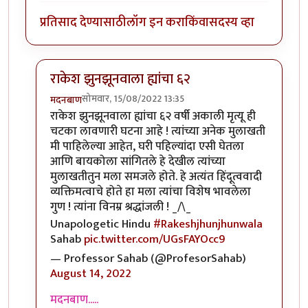
प्रतिसाद देण्यासाठी
लॉग इन करा
किंवा
सदस्य व्हा
राकेश झुनझूनवाला ह्यांचा ६२
सोमवार, 15/08/2022 13:35
मदनबाण
In reply to
अरे काय चाललंय काय !
by
जेम्स वांड
राकेश झुनझूनवाला ह्यांचा ६२ वर्षी अकाली मृत्यू ही
चटका लावणारी घटना आहे ! त्यांच्या अनेक मुलाखती
मी पाहिलेल्या आहेत, घरी पहिल्यांदा एसी घेतला
आणि बायकोला सांगितले हे देखील त्यांच्या
मुलाखतीतुन मला समजले होते. हे अत्यंत हिंदूत्ववादी
व्यक्तिमत्वाचे होते हा मला त्यांचा विशेष भावलेला
गुण ! त्यांना विनम्र श्रद्धांजली ! _/\_
Unapologetic Hindu
#Rakeshjhunjhunwala
Sahab
pic.twitter.com/UGsFAYOcc9
— Professor Sahab (@ProfesorSahab)
August 14, 2022
मदनबाण.....