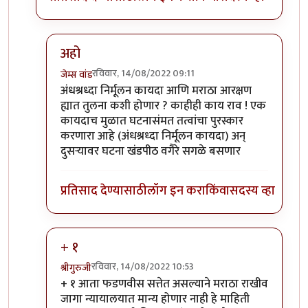
अहो
रविवार, 14/08/2022 09:11
जेम्स वांड
In reply to
विनायक मेटे
by
क्लिंटन
अंधश्रध्दा निर्मूलन कायदा आणि मराठा आरक्षण
ह्यात तुलना कशी होणार ? काहीही काय राव ! एक
कायदाच मुळात घटनासंमत तत्वांचा पुरस्कार
करणारा आहे (अंधश्रध्दा निर्मूलन कायदा) अन्
दुसऱ्यावर घटना खंडपीठ वगैरे सगळे बसणार
प्रतिसाद देण्यासाठी
लॉग इन करा
किंवा
सदस्य व्हा
+ १
रविवार, 14/08/2022 10:53
श्रीगुरुजी
In reply to
विनायक मेटे
by
क्लिंटन
+ १ आता फडणवीस सत्तेत असल्याने मराठा राखीव
जागा न्यायालयात मान्य होणार नाही हे माहिती