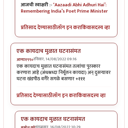
आजची स्वाक्षरी
:-
‘Aazaadi Abhi Adhuri Hai’:
Remembering India’s Poet Prime Minister
प्रतिसाद देण्यासाठी
लॉग इन करा
किंवा
सदस्य व्हा
एक कायदाच मुळात घटनासंमत
रविवार, 14/08/2022 09:16
आग्या१९९०
एक कायदाच मुळात घटनासंमत तत्वांचा पुरस्कार
करणारा आहे (अंधश्रध्दा निर्मूलन कायदा) अन् दुसऱ्यावर
घटना खंडपीठ वगैरे सगळे बसणार +१११
प्रतिसाद देण्यासाठी
लॉग इन करा
किंवा
सदस्य व्हा
एक कायदाच मुळात घटनासंमत
मंगळवार, 16/08/2022 10:29
सुबोध खरे