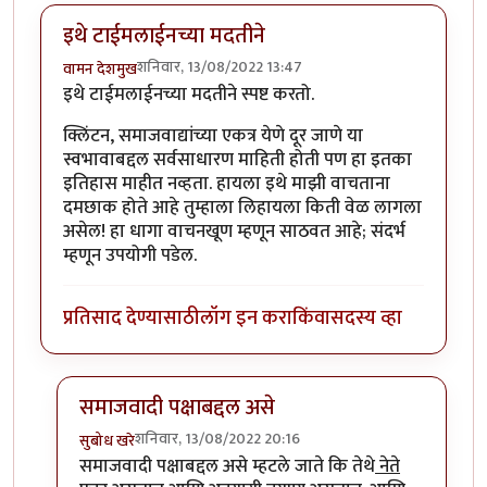
इथे टाईमलाईनच्या मदतीने
शनिवार, 13/08/2022 13:47
वामन देशमुख
इथे टाईमलाईनच्या मदतीने स्पष्ट करतो.
क्लिंटन, समाजवाद्यांच्या एकत्र येणे दूर जाणे या
स्वभावाबद्दल सर्वसाधारण माहिती होती पण हा इतका
इतिहास माहीत नव्हता. हायला इथे माझी वाचताना
दमछाक होते आहे तुम्हाला लिहायला किती वेळ लागला
असेल! हा धागा वाचनखूण म्हणून साठवत आहे; संदर्भ
म्हणून उपयोगी पडेल.
प्रतिसाद देण्यासाठी
लॉग इन करा
किंवा
सदस्य व्हा
समाजवादी पक्षाबद्दल असे
शनिवार, 13/08/2022 20:16
सुबोध खरे
In reply to
इथे टाईमलाईनच्या मदतीने
by
वामन देशमुख
समाजवादी पक्षाबद्दल असे म्हटले जाते कि तेथे
नेते