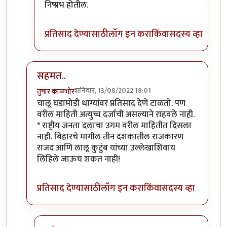
निष्प्रभ होतील.
प्रतिसाद देण्यासाठी
लॉग इन करा
किंवा
सदस्य व्हा
सहमत..
शनिवार, 13/08/2022 18:01
तुषार काळभोर
In reply to
क्लिंटन, हा अत्यंत
by
गवि
चालू घडामोडी धाग्यांवर प्रतिसाद देणे टाळतो. पण
वरील माहिती अत्युच्च दर्जाची असल्याने राहवले नाही.
* राष्ट्रीय जनता दलाचा उगम वरील माहितीत दिसला
नाही. बिहारचे मागील तीन दशकातील राजकारण
राजद आणि लालू कुटुंब यांच्या उल्लेखाशिवाय
लिहिले जाऊच शकत नाही!
प्रतिसाद देण्यासाठी
लॉग इन करा
किंवा
सदस्य व्हा