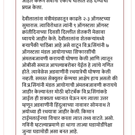
जाहीर करून सर्वांना एकाच चालीत शह देण्याचा
प्रयत्न केला.
देवीलालांना मंत्रीमंडळातून काढले २-३ ऑगस्टच्या
सुमारास. त्याविरोधात त्यांनी ९ ऑगस्टला ऑगस्ट
क्रांतीदिनाच्या दिवशी दिल्लीत शेतकरी मेळावा
घ्यायचे जाहीर केले. देवीलालांना शेतकर्‍यांमध्ये
बर्‍यापैकी पाठिंबा आहे असे वाटून वि.प्र.सिंगांनी ७
ऑगस्टला मंडल आयोगाच्या शिफारशींची
अंमलबजावणी करायची घोषणा केली आणि त्यातून
ओबीसी समाज आपल्याबरोबर येईल हे त्यांचे गणित
होते. त्यावेळेस अडवाणींनी रथयात्रेची घोषणा केली
नव्हती. समस्त सेक्युलर कॅम्पचा आक्षेप हाच असतो की
वि.प्र.सिंगांनी मंडल आयोगाची अंमलबजावणी करायचे
जाहीर केल्यानंतर मोठी व्होटबँक वि.प्र.सिंगांकडे
जाईल ही शक्यता ध्यानात घेऊन मग त्याला उत्तर
म्हणून अडवाणींनी हिंदुत्वाच्या नावावर सोमनाथ ते
अयोध्या ही रथयात्रा जाहीर केली. किमान
टाईमलाईनचा विचार करता त्यात तथ्य वाटते. असो.
गविंनी म्हटल्याप्रमाणे हा धागा ताज्या घडामोडींपेक्षा
जुन्या घडामोडी असा बनत आहे.