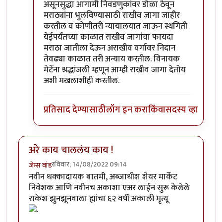
असूनसुद्धा आगामी निवडणुकांवर डोळा ठेवून
मराठ्यांना भुलविण्यासाठी राखीव जागा जाहीर
करतील व कोणीतरी न्यायालयात जाऊन स्थगिती
येईपर्यंतच्या काळात राखीव जागांचा फायदा
मराठा जातीला देऊन अराखीव वर्गावर निदान
तेवढ्या काळात तरी अन्याय करतील. विनायक
मेटेंना श्रद्धांजली म्हणून आम्ही राखीव जागा देतोय
अशी मखलाशीही करतील.
प्रतिसाद देण्यासाठी
लॉग इन करा
किंवा
सदस्य व्हा
अरे काय चाललंय काय !
रविवार, 14/08/2022 09:14
जेम्स वांड
नवीन धक्कादायक बातमी, अब्जाधीश शेयर मार्केट
निवेशक आणि नवीनच अकाशा एअर लाईन सुरू केलेले
राकेश झुनझूनवाला ह्यांचा ६२ वर्षी अकाली मृत्यू