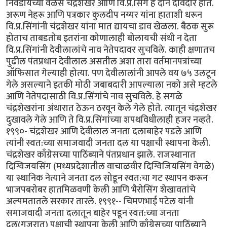
निवडायच्या वेळेस चंद्रशेखर आणि वि.प्र.सिंग हे दोन दावेदार होते.
अरूण नेहरू आणि पत्रकार कुलदीप नय्यर यांना हाताशी धरून
वि.प्र.सिंगांनी चंद्रशेखर यांना मात द्यायचा डाव खेळला. बैठक सुरू
होताच ताबडतोब इतरांना कोणालाही बोलायची संधी न देता
वि.प्र.सिंगांनी देवीलालांचे नाव नेतेपदावर सुचविले. काही क्षणातच
पुढील पंतप्रधान देवीलाल असतील अशा तारा वर्तमानपत्रांच्या
ऑफिसात गेल्याही होत्या. पण देवीलालांनी आपले वय ७५ उलटून
गेले असल्याने इतकी मोठी जबाबदारी आपल्याला नको असे म्हटले
आणि नेतेपदासाठी वि.प्र.सिंगांचे नाव सुचविले. हे सगळे
चंद्रशेखरांना अंधारात ठेऊन ठरवून केले गेले होते. त्यातून चंद्रशेखर
दुखावले गेले आणि ते वि.प्र.सिंगांच्या शपथविधीलाही हजर नव्हते.
१९९०- चंद्रशेखर आणि देवीलाल जनता दलाबाहेर पडले आणि
त्यांनी स्वत:च्या समाजवादी जनता दल या पक्षाची स्थापना केली.
चंद्रशेखर काँग्रेसच्या पाठिंब्याने पंतप्रधान झाले. राजस्थानात
दिग्विजयसिंग (मध्यप्रदेशातील वाचाळवीर दिग्विजियसिंग वेगळे)
या स्थानिक नेत्याने जनता दल सोडून स्वत:चा गट स्थापन करून
भाजपबरोबर हातमिळवणी केली आणि भैरोसिंग शेखावतांचे
अल्पमतातले सरकार तारले. १९९१-- चिमणभाई पटेल यांनी
समाजवादी जनता दलातून बाहेर पडून स्वत:च्या जनता
दल(गुजरात) पक्षाची स्थापना केली आणि काँग्रेसच्या पाठिंब्याने