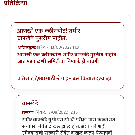
प्रतिक्रिया
आणखी एक क्लीनचीट! समीर
वानखेडे मुस्लीम नाहीत.
शनिवार, 13/08/2022 11:31
धर्मराजमुटके
आणखी एक क्लीनचीट! समीर वानखेडे मुस्लीम नाहीत,
जात पडताळणी समितीचा निष्कर्ष. ही बातमी
प्रतिसाद देण्यासाठी
लॉग इन करा
किंवा
सदस्य व्हा
वानखेडे
शनिवार, 13/08/2022 12:16
क्लिंटन
In reply to
आणखी एक क्लीनचीट! समीर वानखेडे मुस्लीम नाह
समीर वानखेडे यु.पी.एस.सी ची परीक्षा पास करून मग
सरकारी सेवेत दाखल झाले होते. अशा कोणाही
उमेदवाराची सरकारी सेवेत दाखल करून घेण्यापूर्वी