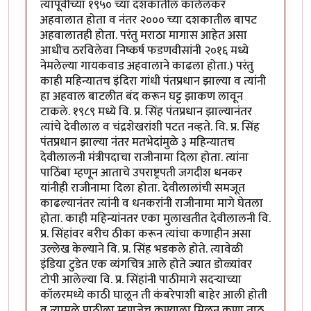
त्यापूर्वीच्या १९५० च्या दशकातील कालेलकर
अहवालात होता व नंतर २००० च्या दशकातील बापट
अहवालातही होता. परंतु मराठा मागास आहेत असा
आधीच ठरविलेवा निष्कर्ष फडणवीसांनी २०१६ मध्ये
नेमलेल्या गायकवाड अहवालाने काढला होता.) परंतु
काही महिन्यातच इंदिरा गांधी पंतप्रधान झाल्या व त्यांनी
हा अहवाल बाटलीत बंद करून घट्ट झाकण लावून
टाकले. १९८९ मध्ये वि. प्र. सिंह पंतप्रधान झाल्यानंतर
त्यांचे देवीलाल व चंद्रशेखरांशी पटत नव्हते. वि. प्र. सिंह
पंतप्रधान झाल्या नंतर मतभेदांमुळे ३ महिन्यातच
देवीलालनी मंत्रीपदाचा राजीनामा दिला होता. त्यांना
पाठिंबा म्हणून आताचे उपराष्ट्रपती जगदीश धनकर
यांनीही राजीनामा दिला होता. देवीलालांची समजूत
काढल्यानंतर त्यांनी व धनकरांनी राजीनामा मागे घेतला
होता. काही महिन्यांनतर एका मुलाखतीत देवीलालनी वि.
प्र. सिंहांवर बरीच ठीका करून त्यांचा कणाहीन असा
उल्लेख केल्याने वि. प्र. सिंह भडकले होते. त्यावेळी
इंडिया टुडेत एक व्यंगचित्र आले होते ज्यात डोळ्यांवर
टोपी आलेल्या वि. प्र. सिंहांनी पाठीमागे सदऱ्याच्या
कॉलरमध्ये काठी घालून ती कंबरेपाशी बाहेर आली होती
व त्यामुळे पाठीला म्हणजेच कण्याला मिळून कणा ताठ