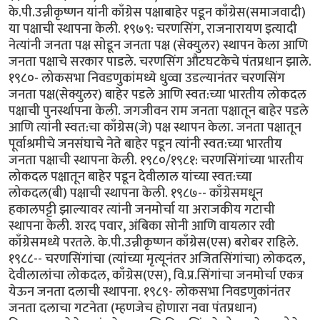
के.पी.उन्नीकृष्णन यांनी काँग्रेस पक्षाबाहेर पडून काँग्रेस(समाजवादी)
या पक्षाची स्थापना केली. १९७९: चरणसिंग, राजनारायण इत्यादी
नेत्यांनी जनता पक्ष सोडून जनता पक्ष (सेक्युलर) स्थापन केला आणि
जनता पक्षाचे सरकार पाडले. चरणसिंग औटघटकेचे पंतप्रधान झाले.
१९८०- लोकसभा निवडणुकांमध्ये धुव्वा उडल्यानंतर चरणसिंग
जनता पक्ष(सेक्युलर) बाहेर पडले आणि स्वत:च्या भारतीय लोकदल
पक्षाची पुनर्स्थापना केली. जगजीवन राम जनता पक्षातून बाहेर पडले
आणि त्यांनी स्वत:चा काँग्रेस(जे) पक्ष स्थापन केला. जनता पक्षातून
पूर्वाश्रमीचे जनसंघाचे नेते बाहेर पडून त्यांनी स्वत:च्या भारतीय
जनता पक्षाची स्थापना केली. १९८०/१९८१: चरणसिंगांच्या भारतीय
लोकदल पक्षातून बाहेर पडून देवीलाल यांच्या स्वत:च्या
लोकदल(बी) पक्षाची स्थापना केली. १९८७-- काँग्रेसमधून
हकालपट्टी झाल्यावर त्यांनी जनमोर्चा या अराजकीय गटाची
स्थापना केली. शरद पवार, अंबिका सोनी आणि वायलार रवी
काँग्रेसमध्ये परतले. के.पी.उन्नीकृष्णन काँग्रेस(एस) बरोबर राहिले.
१९८८-- चरणसिंगांचा (त्यांच्या मृत्यूनंतर अजितसिंगांचा) लोकदल,
देवीलालांचा लोकदल, काँग्रेस(एस), वि.प्र.सिंगांचा जनमोर्चा एकत्र
येऊन जनता दलाची स्थापना. १९८९- लोकसभा निवडणुकांनंतर
जनता दलाचा गटनेता (म्हणजेच होणारा नवा पंतप्रधान)