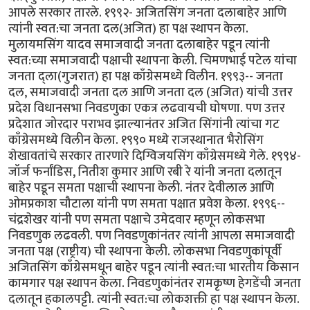
आपले सरकार तारले. १९९२- अजितसिंग जनता दलाबाहेर आणि
त्यांनी स्वत:चा जनता दल(अजित) हा पक्ष स्थापन केला.
मुलायमसिंग यादव समाजवादी जनता दलाबाहेर पडून त्यांनी
स्वत:च्या समाजवादी पक्षाची स्थापना केली. चिमणभाई पटेल यांचा
जनता द्ला(गुजरात) हा पक्ष काँग्रेसमध्ये विलीन. १९९३-- जनता
दल, समाजवादी जनता दल आणि जनता दल (अजित) यांची उत्तर
प्रदेश विधानसभा निवडणुका एकत्र लढवायची घोषणा. पण उत्तर
प्रदेशात जोरदार पराभव झाल्यानंतर अजित सिंगांनी त्यांचा गट
काँग्रेसमध्ये विलीन केला. १९९० मध्ये राजस्थानात भैरोसिंग
शेखावतांचे सरकार तारणारे दिग्विजयसिंग काँग्रेसमध्ये गेले. १९९४-
जॉर्ज फर्नांडिस, नितीश कुमार आणि रबी रे यांनी जनता दलातून
बाहेर पडून समता पक्षाची स्थापना केली. नंतर देवीलाल आणि
ओमप्रकाश चौटाला यांनी पण समता पक्षात प्रवेश केला. १९९६--
चंद्रशेखर यांनी पण समता पक्षाचे उमेदवार म्हणून लोकसभा
निवडणुक लढवली. पण निवडणुकांनंतर त्यांनी आपला समाजवादी
जनता पक्ष (राष्ट्रीय) ची स्थापना केली. लोकसभा निवडणुकांपूर्वी
अजितसिंग काँग्रेसमधून बाहेर पडून त्यांनी स्वत:चा भारतीय किसान
कामगार पक्ष स्थापन केला. निवडणुकांनंतर रामकृष्ण हेगडेंची जनता
दलातून हकालपट्टी. त्यांनी स्वत:चा लोकशक्ती हा पक्ष स्थापन केला.