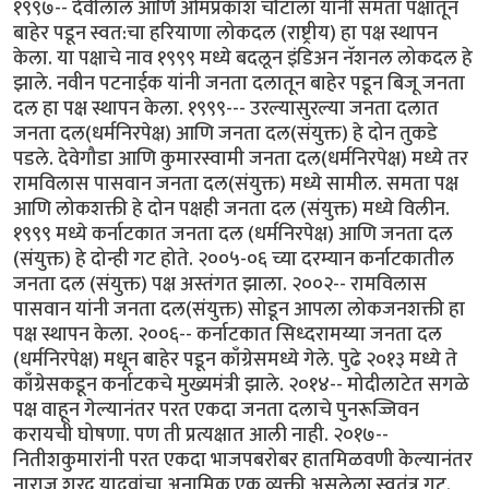
१९९७-- देवीलाल आणि ओमप्रकाश चौटाला यांनी समता पक्षातून
बाहेर पडून स्वत:चा हरियाणा लोकदल (राष्ट्रीय) हा पक्ष स्थापन
केला. या पक्षाचे नाव १९९९ मध्ये बदलून इंडिअन नॅशनल लोकदल हे
झाले. नवीन पटनाईक यांनी जनता दलातून बाहेर पडून बिजू जनता
दल हा पक्ष स्थापन केला. १९९९--- उरल्यासुरल्या जनता दलात
जनता दल(धर्मनिरपेक्ष) आणि जनता दल(संयुक्त) हे दोन तुकडे
पडले. देवेगौडा आणि कुमारस्वामी जनता दल(धर्मनिरपेक्ष) मध्ये तर
रामविलास पासवान जनता दल(संयुक्त) मध्ये सामील. समता पक्ष
आणि लोकशक्ती हे दोन पक्षही जनता दल (संयुक्त) मध्ये विलीन.
१९९९ मध्ये कर्नाटकात जनता दल (धर्मनिरपेक्ष) आणि जनता दल
(संयुक्त) हे दोन्ही गट होते. २००५-०६ च्या दरम्यान कर्नाटकातील
जनता दल (संयुक्त) पक्ष अस्तंगत झाला. २००२-- रामविलास
पासवान यांनी जनता दल(संयुक्त) सोडून आपला लोकजनशक्ती हा
पक्ष स्थापन केला. २००६-- कर्नाटकात सिध्दरामय्या जनता दल
(धर्मनिरपेक्ष) मधून बाहेर पडून काँग्रेसमध्ये गेले. पुढे २०१३ मध्ये ते
काँग्रेसकडून कर्नाटकचे मुख्यमंत्री झाले. २०१४-- मोदीलाटेत सगळे
पक्ष वाहून गेल्यानंतर परत एकदा जनता दलाचे पुनरूज्जिवन
करायची घोषणा. पण ती प्रत्यक्षात आली नाही. २०१७--
नितीशकुमारांनी परत एकदा भाजपबरोबर हातमिळवणी केल्यानंतर
नाराज शरद यादवांचा अनामिक एक व्यक्ती असलेला स्वतंत्र गट.