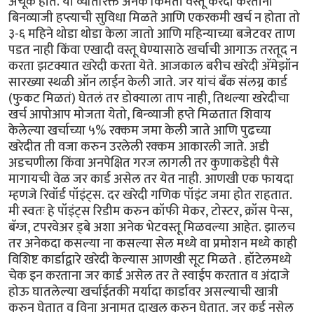
अचूक होते. या व्यतिरिक्त अनेक किमती वस्तू करेदी करताना
बिनव्याजी हप्त्याची सुविधा मिळते आणि एकरकमी खर्च न होता तो
३-६ महिने थोडा थोडा केला जातो आणि महिन्याच्या बजेटवर ताण
पडत नाही किंवा एखादी वस्तू घेण्यासाठे खर्चाची आगाऊ तरतूद न
करता झटक्यात खरेदी करता येते. आजकाल बरीच खरेदी अ‍ॅमेझॉन
सारख्या स्थळी ऑन लाईन केली जाते. जर यांचं बँक संलग्न कार्ड
(फुकट मिळतं) घेतलं तर डोक्याला ताप नाही, तिथल्या खरेदीचा
खर्च आपोआप मोजता येतो, बिन्व्याजी हप्ते मिळतात शिवाय
केलेल्या खर्चाच्या ५% रक्कम जमा केली जाते आणि पुढच्या
खरेदीत ती वजा करुन उरलेली रक्कम आकारली जाते. अडी
अडचणीला किंवा अनपेक्षित गरज लागली तर कुणाकडेही पैसे
मागायची वेळ जर कार्ड असेल तर येत नाही. आणखी एक फायदा
म्हणजे रिवॉर्ड पॉइंट्स. दर खरेदी गणिक पॉइंट जमा होत राहतात.
मी स्वतः हे पॉइंट्स रिडीम करुन कॉफी मेकर, टोस्टर, क्रॉस पेन्स,
बॅग्ज, टपरवेअर ड्बे अशा अनेक भेटवस्तू मिळवल्या आहेत. झालच
तर अनेकदा कसल्या ना कसल्या सेल मध्ये वा प्रमोशन मध्ये काही
विशिष्ट कार्डाद्वारे खरेदी केल्यास आणखी सूट मिळते . हॉटेलमध्ये
चेक इन करताना जर कार्ड असेल तर ते स्वाईप करतात व अंदाजे
होऊ घातलेल्या खर्चाईतकी मर्यादा कार्डावर असल्याची खात्री
करुन घेतात व विना अनामत दाखल करुन घेतात. जर कर्ड नसेल