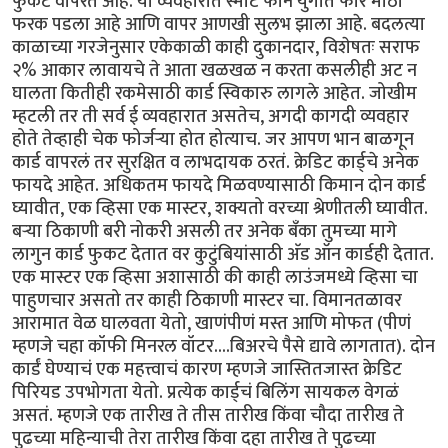
फुकट वापरत आहे. या व्यवहारात स्मार्ट फोन युगात फार मोठा
फरक पडला आहे आणि वापर आणखी सुलभ झाला आहे. बदलत्या
काळाच्या गरजेनुसार एकेकाळी काही दुकानदार, विशेषतः सराफ
२% आकार लावायचे ते आता खळखळ न करता कसलीही अट न
घालता कितीही रकमेसाठी कार्ड स्विकारु लागले आहेत. जोखीम
म्हटली तर ती सर्व ई व्यवहारात असतेच, अगदी कागदी व्यवहार
होते तेव्हाही चेक फोर्जर्‍या होत होत्याच. जर आपण भान बाळगून
कार्ड वापरलं तर सुरक्षित व लाभदायक ठरतं. क्रेडिट कार्ड्चे अनेक
फायदे आहेत. अधिकतम फायदे मिळवण्यासाठी किमान दोन कार्ड
घ्यावीत, एक व्हिसा एक मास्टर, शक्यतो वरच्या श्रेणीतली घ्यावीत.
बर्‍या ठिकाणी बरी नोकरी असली तर अनेक बँका तुमच्या मागे
लागुन कार्ड फुकट देतात वर कुटुंबियांसाठी अ‍ॅड ऑन कार्डही देतात.
एक मास्टर एक व्हिसा अशासाठी की काही लाउंजमध्ये व्हिसा चा
पाहुणचार असतो तर काही ठिकाणी मास्टर चा. विमानतळावर
आरामात वेळ घालवता येतो, खाणंपीणं मस्त आणि मोफत (पीणं
म्हणजे चहा कॉफी मिनरल वॉटर....बिअरचे पैसे द्यावे लागतात). दोन
कार्डं घेण्याचं एक महत्त्वाचं कारण म्हणजे जास्तितजास्त क्रेडिट
पिरियड उपभोगता येतो. प्रत्येक कार्ड्चं बिलिंग सायकल वेगळं
असतं. म्हणजे एक तारीख ते तीस तारीख किंवा चौदा तारीख ते
पुढच्या महिन्याची तेरा तारीख किंवा दहा तारीख ते पुढच्या