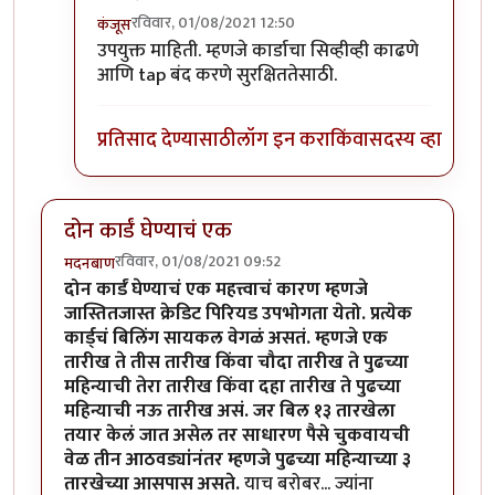
रविवार, 01/08/2021 12:50
कंजूस
In reply to
धन्यवाद
by
सर्वसाक्षी
उपयुक्त माहिती. म्हणजे कार्डाचा सिव्हीव्ही काढणे
आणि tap बंद करणे सुरक्षिततेसाठी.
प्रतिसाद देण्यासाठी
लॉग इन करा
किंवा
सदस्य व्हा
दोन कार्डं घेण्याचं एक
रविवार, 01/08/2021 09:52
मदनबाण
दोन कार्डं घेण्याचं एक महत्त्वाचं कारण म्हणजे
जास्तितजास्त क्रेडिट पिरियड उपभोगता येतो. प्रत्येक
कार्ड्चं बिलिंग सायकल वेगळं असतं. म्हणजे एक
तारीख ते तीस तारीख किंवा चौदा तारीख ते पुढच्या
महिन्याची तेरा तारीख किंवा दहा तारीख ते पुढच्या
महिन्याची नऊ तारीख असं. जर बिल १३ तारखेला
तयार केलं जात असेल तर साधारण पैसे चुकवायची
वेळ तीन आठवड्यांनंतर म्हणजे पुढच्या महिन्याच्या ३
तारखेच्या आसपास असते.
याच बरोबर... ज्यांना