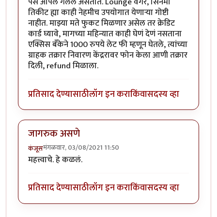
पैसे आपले गेलेले असतात. Lounge वगैरे, सिनेमा
तिकीट ह्या काही नेहमीच उपयोगात येणाऱ्या गोष्टी
नाहीत. माझ्या मते फुकट मिळणार असेल तर क्रेडिट
कार्ड घ्यावे, मागच्या महिन्यात काही घेणं देणं नसताना
एक्सिस बँकेने 1000 रुपये लेट फी म्हणून घेतले, त्यांच्या
ग्राहक तक्रार निवारण केंद्ररावर फोन केला आणी तक्रार
दिली, refund मिळाला.
प्रतिसाद देण्यासाठी
लॉग इन करा
किंवा
सदस्य व्हा
जागरुक असणे
मंगळवार, 03/08/2021 11:50
कंजूस
महत्त्वाचे. हे कळलं.
प्रतिसाद देण्यासाठी
लॉग इन करा
किंवा
सदस्य व्हा