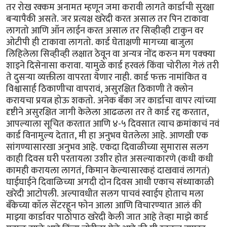
तर रोख रक्कम अनामत म्हणून जमा करावी लागते कार्डाची सुरक्षा
बर्‍यापैकी असते. जर प्रत्यक्ष खरेदी करत असाल तर पिन टाकावा
लागतो आणि ऑन लाईन करत असाल तर सिव्हीव्ही टाकुन वर
ओटीपी ही टाकावा लागतो. कार्ड घेताक्षणी मागच्या बाजुला
लिहिलेला सिव्हीव्ही लक्षात ठेवून वा अन्यत्र नोंद करुन मग पक्क्या
शाइने दिसेनासा करावा. यामुळे कार्ड हरवलं किंवा चोरीला गेलं तरी
ते दुसर्‍या व्यक्तीला वापरता येणार नाही. कार्ड फक्त नामांकित व
विश्वासार्ह ठिकाणीचा वापरावं, असुरक्षित ठिकाणी ते क्लोन
करायचा प्रयत्न होऊ शकतो. अनेक बँका जर कार्डाचा वापर त्यांच्या
दृष्टीने असुरक्षित जागी केलेला आढळला तर ते कार्ड रद्द करतात,
आपल्याला सूचित करतात आणि ४-५ दिवसात त्याच क्रमांकाचं नवं
कार्ड विनामुल्य देतात, मी हा अनुभव घेतलेला आहे. आणखी एक
सांगण्यासारखा अनुभव आहे. एकदा दिवाळीच्या सुमारास सलग
काही दिवस घरी परतायला उशीर होत असल्याकारणे (कधी कधी
कामही करायला लागतं, किमान केल्यासारकहं दाखवावं लागतं)
घाईघाईने दिवाळिच्या अगदी दोन दिवस आधी एकाच संध्याकाळी
खरेदी आटोपली. अल्पावधीत सलग पाचवं स्वाईप होताच मला
बँकेच्या कॉल सेंटरहून फोन आला आणि विचारण्यात आलं की
माझ्या कार्डावर पाठोपाठ खरेदी केली जात आहे तेव्हा माझे कार्ड