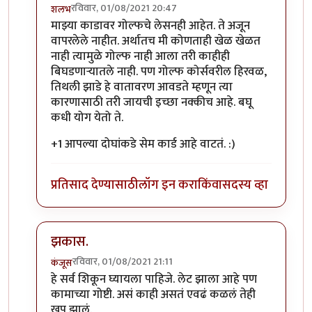
रविवार, 01/08/2021 20:47
शलभ
In reply to
क्रेडीट कार्डाचा उपयोग
by
चंद्रसूर्यकुमार
माझ्या काडावर गोल्फचे लेसनही आहेत. ते अजून
वापरलेले नाहीत. अर्थातच मी कोणताही खेळ खेळत
नाही त्यामुळे गोल्फ नाही आला तरी काहीही
बिघडणार्‍यातले नाही. पण गोल्फ कोर्सवरील हिरवळ,
तिथली झाडे हे वातावरण आवडते म्हणून त्या
कारणासाठी तरी जायची इच्छा नक्कीच आहे. बघू
कधी योग येतो ते.
+1 आपल्या दोघांकडे सेम कार्ड आहे वाटतं. :)
प्रतिसाद देण्यासाठी
लॉग इन करा
किंवा
सदस्य व्हा
झकास.
रविवार, 01/08/2021 21:11
कंजूस
In reply to
क्रेडीट कार्डाचा उपयोग
by
चंद्रसूर्यकुमार
हे सर्व शिकून घ्यायला पाहिजे. लेट झाला आहे पण
कामाच्या गोष्टी. असं काही असतं एवढं कळलं तेही
खूप झालं.