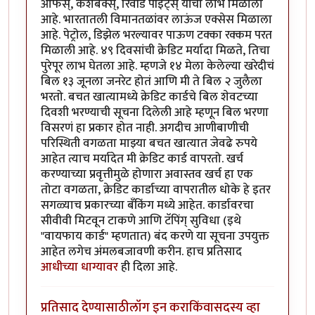
ऑफर्स्, कॅशबॅक्स्, रिवॉर्ड पॉइंट्स् यांचा लाभ मिळाला
आहे. भारतातली विमानतळांवर लाऊंज एक्सेस मिळाला
आहे. पेट्रोल, डिझेल भरल्यावर पाऊण टक्का रक्कम परत
मिळाली आहे. ४९ दिवसांची क्रेडिट मर्यादा मिळते, तिचा
पुरेपूर लाभ घेतला आहे. म्हणजे १४ मेला केलेल्या खरेदीचं
बिल १३ जूनला जनरेट होतं आणि मी ते बिल २ जुलैला
भरतो. बचत खात्यामध्ये क्रेडिट कार्डचे बिल शेवटच्या
दिवशी भरण्याची सूचना दिलेली आहे म्हणून बिल भरणा
विसरणं हा प्रकार होत नाही. अगदीच आणीबाणीची
परिस्थिती वगळता माझ्या बचत खात्यात जेवढे रुपये
आहेत त्याच मर्यादेत मी क्रेडिट कार्ड वापरतो. खर्च
करण्याच्या प्रवृत्तीमुळे होणारा अवास्तव खर्च हा एक
तोटा वगळता, क्रेडिट कार्डाच्या वापरातील धोके हे इतर
सगळ्याच प्रकारच्या बँकिंग मध्ये आहेत. कार्डावरचा
सीवीवी मिटवून टाकणे आणि टॅपिंग् सुविधा (इथे
"वायफाय कार्ड" म्हणतात) बंद करणे या सूचना उपयुक्त
आहेत लगेच अंमलबजावणी करीन. हाच प्रतिसाद
आधीच्या धाग्यावर
ही दिला आहे.
प्रतिसाद देण्यासाठी
लॉग इन करा
किंवा
सदस्य व्हा