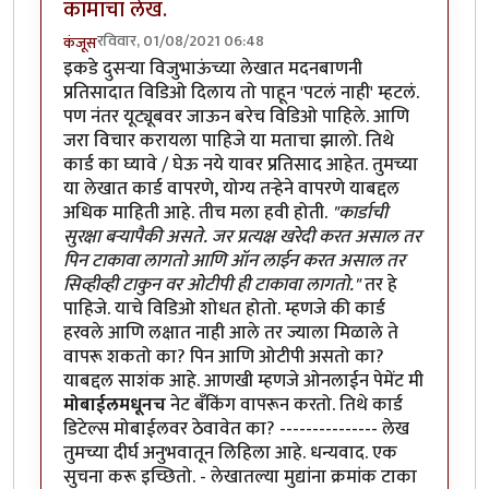
कामाचा लेख.
रविवार, 01/08/2021 06:48
कंजूस
इकडे दुसऱ्या विजुभाऊंच्या लेखात मदनबाणनी
प्रतिसादात विडिओ दिलाय तो पाहून 'पटलं नाही' म्हटलं.
पण नंतर यूट्यूबवर जाऊन बरेच विडिओ पाहिले. आणि
जरा विचार करायला पाहिजे या मताचा झालो. तिथे
कार्ड का घ्यावे / घेऊ नये यावर प्रतिसाद आहेत. तुमच्या
या लेखात कार्ड वापरणे, योग्य तऱ्हेने वापरणे याबद्दल
अधिक माहिती आहे. तीच मला हवी होती.
"कार्डाची
सुरक्षा बर्‍यापैकी असते. जर प्रत्यक्ष खरेदी करत असाल तर
पिन टाकावा लागतो आणि ऑन लाईन करत असाल तर
सिव्हीव्ही टाकुन वर ओटीपी ही टाकावा लागतो."
तर हे
पाहिजे. याचे विडिओ शोधत होतो. म्हणजे की कार्ड
हरवले आणि लक्षात नाही आले तर ज्याला मिळाले ते
वापरू शकतो का? पिन आणि ओटीपी असतो का?
याबद्दल साशंक आहे. आणखी म्हणजे ओनलाईन पेमेंट मी
मोबाईलमधूनच
नेट बँकिंग वापरून करतो. तिथे कार्ड
डिटेल्स मोबाईलवर ठेवावेत का? --------------- लेख
तुमच्या दीर्घ अनुभवातून लिहिला आहे. धन्यवाद. एक
सुचना करू इच्छितो. - लेखातल्या मुद्यांना क्रमांक टाका