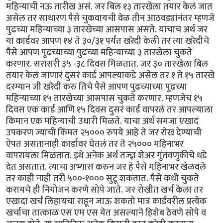
महिन्याची नऊ तारीख असं. जर बिल १३ तारखेला तयार केलं जात
असेल तर साधारण पैसे चुकवायची वेळ तीन आठवड्यांनंतर म्हणजे
पुढच्या महिन्याच्या ३ तारखेच्या आसपास असते. याचाच अर्थ जर
या कार्डवर आपण १४ ते ३०/३१ पर्यंत खरेदी केली तर त्या खरेदीचे
पैसे आपण पुढच्याच्या पुढच्या महिन्याच्या ३ तारखेला चुकते
करणार. सरासरी ३५ -३८ दिवस मिळतात. जर ३० तारखेला बिल
तयार केलं जाणारं दुसरं कार्ड आपल्याकडे असेल तर १ ते १५ तारखे
दरम्यान जी खरेदी करु तिचे पैसे आपण पुढच्याच्या पुढच्या
महिन्याच्या १५ तारखेच्या आसपास चुकते करणार. म्हणजेच १५
दिवस एक कार्ड आणि १५ दिवस दुसरं कार्ड वापरलं तर आपल्याला
किमान एक महिन्याची उधारी मिळते. याचा अर्थ समजा एखादं
उपकरण ज्याची किंमत २५००० रुपये आहे ते जर रोख देण्याची
ऐपत असतानाही कार्डावर घेतलं तर ते २५००० महिनाभर
वापरायला मिळतात. इथे अनेक अर्थ तज्ज्ञ शेअर गुंतवणुकीचे धडे
देत असतात. त्याचा अभ्यास करुन जर हे पैसे महिनाभर खेळवले
तर काही नाही तरी ५००-१००० सुटू शकतात. पैसे कधी चुकते
करायचे ही नियोजन करणे सोपे जाते. जर रोखीत खर्च केला तर
एखादा खर्चं लिहायचा राहून जाऊ शकतो मात्र कार्डवरील प्रत्येक
खर्चाचा तात्काळ एस एम एस येत असल्याने हिशेब ठेवणे सोपे व