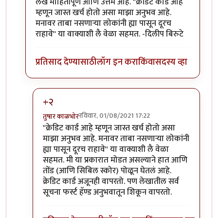
In reply to
सुरक्षेचा प्रश्न सोडला तरी
by
कासव
लेख माहितीपूर्ण आणि उत्तम आहे. ''क्रेडिट कार्ड आहे
म्हणून जास्त खर्च होतो असा माझा अनुभव आहे.
मनावर ताबा नसणाऱ्या लोकांनी ह्या पासून दूरच
राहावे'' या वाक्याशी लै वेळा सहमत. -दिलीप बिरुटे
प्रतिसाद देण्यासाठी
लॉग इन करा
किंवा
सदस्य व्हा
+२
रविवार, 01/08/2021 17:22
तुषार काळभोर
In reply to
अगदी खरं.
by
प्रा.डॉ.दिलीप बिरुटे
''क्रेडिट कार्ड आहे म्हणून जास्त खर्च होतो असा
माझा अनुभव आहे. मनावर ताबा नसणाऱ्या लोकांनी
ह्या पासून दूरच राहावे'' या वाक्याशी लै वेळा
सहमत. मी या प्रकारात मोडत असल्याने हात आणि
तोंड (आणि सिबिल स्कोर) पोळून घेतलं आहे.
क्रेडिट कार्ड अजूनही वापरतो. पण लेखातील सर्व
सूचना फर्स्ट हॅण्ड अनुभवातून शिकून वापरतो.