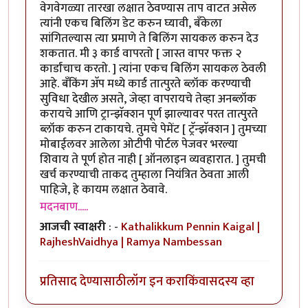
वेगवेगळ्या तारखा लक्षात ठेवण्यास ताप वाटत असेल
त्यांनी एकच बिलिंग डेट करुन घ्यावी, बँकेला
सांगितल्यास त्या प्रमाणे ते बिलिंग सायकल करुन देउ
शकतात. मी ३ कार्ड वापरतो [ जास्त वापर फक्त २
कार्डांचाच करतो. ] त्यांना एकच बिलिंग सायकल ठेवली
आहे. बँकिंग अ‍ॅप मध्ये कार्ड तात्पुरते ब्लॉक करण्याची
सुविधा देखील असते, जेव्हा वापरायचे तेव्हा अनब्लॉक
करायचे आणि ट्रान्झॅक्शन पूर्ण झाल्यावर परत तात्पुरते
ब्लॉक करुन टाकायचे. तुमचे पेमेंट [ ट्रॅन्झॅक्शन ] तुमच्या
मोबाईलवर आलेला ओटीपी पोर्टल पेजवर भरल्या
शिवाय ते पूर्ण होत नाही [ ऑनलाइन व्यवहारात. ] तुमची
खर्च करण्याची ताकद तुम्हाला नियंत्रित ठेवता आली
पाहिजे, हे कायम लक्षात ठेवावे.
मदनबाण.....
आजची स्वाक्षरी
: -
Kathalikkum Pennin Kaigal |
RajheshVaidhya | Ramya Nambessan
प्रतिसाद देण्यासाठी
लॉग इन करा
किंवा
सदस्य व्हा