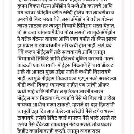
कुपन विकत घेऊन अ‍ॅमॅझॉन पे मध्ये अ‍ॅड करायचे आणि
मग त्यावर अ‍ॅमॅझॉन वरील खरेदी होतेच पण त्याबरोबरच
उबरचेही बिल भरता येते. असा अ‍ॅमॅझॉन पे वरील बॅलन्स
जास्त साठला तर त्यातून विम्याचे प्रिमिअम भरता येतात.
तो आकडा चांगल्यापैकीच मोठा असतो त्यामुळे अ‍ॅमॅझॉन
पे वरील बॅलन्स वाढला आणि एका वर्षात तो लॅप्स झाला
हा प्रकार माझ्याबाबतीत तरी कधी होत नाही. असे थेंबे
थेंबे करून पॉईंट्सचे तळे साचवायचे आणि त्यातून
विमानाची तिकिटे आणि हॉटेलचे बुकिंग करायचे. फक्त
काळजी एक घ्यायची- पॉईंट्स मिळवणे हे 'बाय प्रॉडक्ट'
आहे तो आपला मुख्य उद्देश नाही हे कधीही विसरायचे
नाही. त्यामुळे पॉईंट्स मिळवायला म्हणून नको असलेल्या
गोष्टी कधी विकत घ्यायच्या नाहीत पण त्यांची ऑफर
कधी आहे वगैरे गोष्टींवर लक्ष ठेऊन जास्तीतजास्त
पॉईंट्स मात्र मिळवायचे. कार्डाचे पैसे मी बिलाची तारीख
यायच्या आधीच भरून टाकतो. म्हणजे दर दहा दिवसांनी
त्यापूर्वी दहा दिवसांत केलेल्या खरेदीचे पैसे लगेच भरून
टाकायचे. तसेही डेबिट कार्ड वापरून पैसे भरले असते तर
लगेच पैसे बँकेच्या खात्यातून गेलेच असते. तोच प्रकार
क्रेडीट कार्डाबाबतही करतो. त्यातून व्यवहाराला