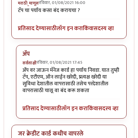
रविवार, 01/08/2021 16:00
मराठी_माणूस
टॅप चा पर्याय कसा बंद करायचा ?
प्रतिसाद देण्यासाठी
लॉग इन करा
किंवा
सदस्य व्हा
ॲप
रविवार, 01/08/2021 17:45
सर्वसाक्षी
In reply to
टॅप चा पर्याय कसा बंद करायचा
by
मराठी_माणू
ॲप वर जाऊन मॅनेज कार्ड हा पर्याय निवडा. यात तुम्ही
टॅप, एटीएम, ऑन लाईन खरेदी, प्रत्यक्ष खरेदी या
सुविधा देशातील वापरासाठी तसेच परदेशातील
वापरासाठी चालू वा बंद करू शकता
प्रतिसाद देण्यासाठी
लॉग इन करा
किंवा
सदस्य व्हा
जर क्रेडीट कार्ड कधीच वापरले