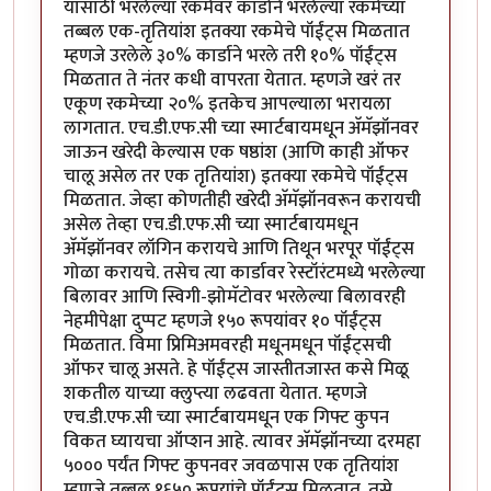
यासाठी भरलेल्या रकमेवर कार्डाने भरलेल्या रकमेच्या
तब्बल एक-तृतियांश इतक्या रकमेचे पॉईंट्स मिळतात
म्हणजे उरलेले ३०% कार्डाने भरले तरी १०% पॉईंट्स
मिळतात ते नंतर कधी वापरता येतात. म्हणजे खरं तर
एकूण रकमेच्या २०% इतकेच आपल्याला भरायला
लागतात. एच.डी.एफ.सी च्या स्मार्टबायमधून अ‍ॅमॅझॉनवर
जाऊन खरेदी केल्यास एक षष्ठांश (आणि काही ऑफर
चालू असेल तर एक तृतियांश) इतक्या रकमेचे पॉईंट्स
मिळतात. जेव्हा कोणतीही खरेदी अ‍ॅमॅझॉनवरून करायची
असेल तेव्हा एच.डी.एफ.सी च्या स्मार्टबायमधून
अ‍ॅमॅझॉनवर लॉगिन करायचे आणि तिथून भरपूर पॉईंट्स
गोळा करायचे. तसेच त्या कार्डावर रेस्टॉरंटमध्ये भरलेल्या
बिलावर आणि स्विगी-झोमॅटोवर भरलेल्या बिलावरही
नेहमीपेक्षा दुप्पट म्हणजे १५० रूपयांवर १० पॉईंट्स
मिळतात. विमा प्रिमिअमवरही मधूनमधून पॉईंट्सची
ऑफर चालू असते. हे पॉईंट्स जास्तीतजास्त कसे मिळू
शकतील याच्या क्लुप्त्या लढवता येतात. म्हणजे
एच.डी.एफ.सी च्या स्मार्टबायमधून एक गिफ्ट कुपन
विकत घ्यायचा ऑप्शन आहे. त्यावर अ‍ॅमॅझॉनच्या दरमहा
५००० पर्यंत गिफ्ट कुपनवर जवळपास एक तृतियांश
म्हणजे तब्बल १६५० रूपयांचे पॉईंट्स मिळतात. तसे