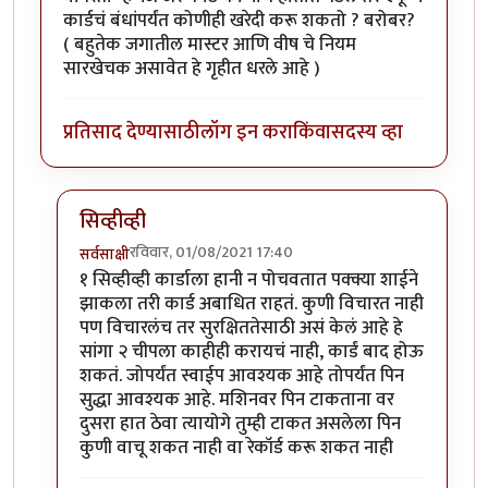
कार्डचं बंधांपर्यंत कोणीही खरेदी करू शकतो ? बरोबर?
( बहुतेक जगातील मास्टर आणि वीष चे नियम
सारखेचक असावेत हे गृहीत धरले आहे )
प्रतिसाद देण्यासाठी
लॉग इन करा
किंवा
सदस्य व्हा
सिव्हीव्ही
रविवार, 01/08/2021 17:40
सर्वसाक्षी
In reply to
सिव्हीव्ही नंबर उडवणे
by
चौकस२१२
१ सिव्हीव्ही कार्डाला हानी न पोचवतात पक्क्या शाईने
झाकला तरी कार्ड अबाधित राहतं. कुणी विचारत नाही
पण विचारलंच तर सुरक्षिततेसाठी असं केलं आहे हे
सांगा २ चीपला काहीही करायचं नाही, कार्डं बाद होऊ
शकतं. जोपर्यंत स्वाईप आवश्यक आहे तोपर्यंत पिन
सुद्धा आवश्यक आहे. मशिनवर पिन टाकताना वर
दुसरा हात ठेवा त्यायोगे तुम्ही टाकत असलेला पिन
कुणी वाचू शकत नाही वा रेकॉर्ड करू शकत नाही