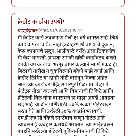
क्रेडीट कार्डाचा उपयोग
रविवार, 01/08/2021 18:44
चंद्रसूर्यकुमार
मी क्रेडिट कार्ड जवळपास गेली १९ वर्षे वापरत आहे. जिथे
कार्ड वापरताच येत नाही (उदाहरणार्थ वाण्याचे दुकान,
केस कापायचे सलून, भाजीवाले वगैरे) अशा ठिकाणीच
मी कॅश वापरतो. अन्यथा सगळी खरेदी कार्डावरच करतो.
इतकी वर्षे कार्डाचा भरपूर वापर केल्याने आणि एकदाही
बिलाची तारीख न चुकविल्याने बँकेने माझे कार्ड आणि
क्रेडीट लिमिट या दोन्ही गोष्टी वाढवून दिल्या आहेत.
आताच्या कार्डावर पॉईंट्स भरपूर मिळतात. तेव्हा ते
पॉईंट्स गोळा करायचे आणि विमानाची तिकिटे आणि
हॉटेलची बिले यांना वापरायचे हा माझा अगदी आवडता
छंद आहे. या दोन गोष्टींसाठी ७०% रक्कम पॉईंट्सवर
भरता येते आणि उरलेली ३०% कार्डाने भरायची.
एच.डी.एफ.सी बँकेचे स्मार्टबाय म्हणून पोर्टल आहे
त्यावरून हे व्यवहार करायचे असतात. त्या साईटवरून
कार्डाने भरलेल्या हॉटेलचे बुकिंग-विमानाची तिकिटे