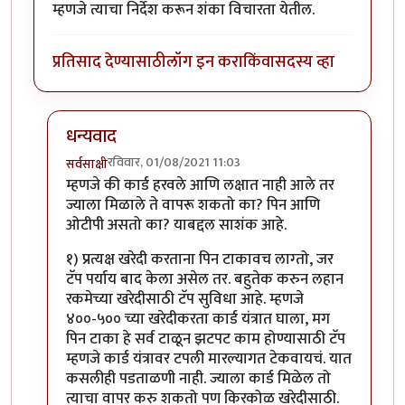
म्हणजे त्याचा निर्देश करून शंका विचारता येतील.
प्रतिसाद देण्यासाठी
लॉग इन करा
किंवा
सदस्य व्हा
धन्यवाद
रविवार, 01/08/2021 11:03
सर्वसाक्षी
In reply to
कामाचा लेख.
by
कंजूस
म्हणजे की कार्ड हरवले आणि लक्षात नाही आले तर
ज्याला मिळाले ते वापरू शकतो का? पिन आणि
ओटीपी असतो का? याबद्दल साशंक आहे.
१) प्रत्यक्ष खरेदी करताना पिन टाकावच लाग्तो, जर
टॅप पर्याय बाद केला असेल तर. बहुतेक करुन लहान
रकमेच्या खरेदीसाठी टॅप सुविधा आहे. म्हणजे
४००-५०० च्या खरेदीकरता कार्ड यंत्रात घाला, मग
पिन टाका हे सर्व टाळून झटपट काम होण्यासाठी टॅप
म्हणजे कार्ड यंत्रावर टपली मारल्यागत टेकवायचं. यात
कसलीही पडताळणी नाही. ज्याला कार्ड मिळेल तो
त्याचा वापर करु शकतो पण किरकोळ खरेदीसाठी.