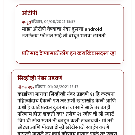
ओटीपी
रविवार, 01/08/2021 15:57
कंजूस
In reply to
दोन कार्डं घेण्याचं एक
by
मदनबाण
माझा ओटीपी येण्याचा नंबर दुसऱ्या android
नसलेल्या फोनात आहे तो वाचून भरावा लागतो.
प्रतिसाद देण्यासाठी
लॉग इन करा
किंवा
सदस्य व्हा
सिव्हीव्ही नंबर उडवणे
रविवार, 01/08/2021 15:17
चौकस२१२
कार्डाच्या मागचा सिव्हीव्ही नंबर उडवणे
१) हि कल्पना
पहिल्यांदाच ऐकली पण जर अशी खाडाखोड केली आणि
कधी हे कार्ड प्रत्यक्ष दुकानात वापराने आले तर काही
परिणाम होऊ शकतो का? तसेच २) स्वीप ची जी स्मार्ट
चिप ची सोय असते ती काढून कशी टाकायची? मी तरी
छोट्या आणि मोठ्या दोन्ही खरेदीसाठी स्वाईप करणे
वापरतो म्हणजे जर कार्ड कोणाचं हातात पडले तर एकूण