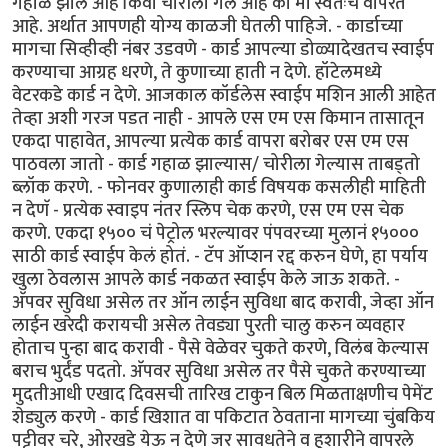
गहाळ झाले आहे किंवा चोरीला गेले आहे की मी स्वतःच वापरत
आहे. अर्थात आपणही योग्य काळजी घेतली पाहिजे. - कार्डाच्या
मागचा सिव्हीव्ही नंबर उडवणे - कार्ड आपल्या डोळ्यादेखतच स्वाईप
करण्याचा आग्रह धरणे, ते कुणाच्या हाती न देणे. हॉटेलमध्ये
वेटरकडे कार्ड न देणे. आजकाल कॉर्डलेस स्वाईप मशिन आली आहेत
तेव्हा अशी गरज पडत नाही - आपले एस एम एस किमान तासातून
एकदा पाहावेत, आपल्या प्रत्येक कार्ड वापरा बरोबर एस एम एस
पाठवला जातो - कार्ड गहाळ झाल्यास/ चोरीला गेल्यास ताबड्तो
ब्लॉक करणे. - फोनवर कुणालाही कार्ड विषयक कसलीही माहिती
न देणॅ - प्रत्येक स्वाइप नंतर स्लिप चेक करणे, एस एम एस चेक
करणे. एकदा १५०० चं पेट्रोल भरल्यावर पंपवरच्या मुलानं १५०००
साठी कार्ड स्वाईप केलं होतं. - टॅप ऑप्शन रद्द करुन घेणे, हा पर्याय
खुला ठेवलास आपले कार्ड नकळत स्वाईप केले जाऊ शकते. -
अ‍ॅपवर सुविधा असेल तर ऑन लाईन सुविधा बाद करावी, जेव्हा ऑन
लाईन खरेदी करायची असेल तेवड्या पुरती चालु करुन व्यवहार
होताच पुन्हा बाद करावी - पैसे वेळेवर चुकते करणे, विलंब केल्यास
बराच भुर्दंड पदतो. अ‍ॅपवर सुविधा असेल तर पैसे चुकते करण्याच्या
मुदतीआधी एखाद दिवसची तारिख टाकुन बिल मिळताक्षणीच पेमेंट
शेड्युल करणे - कार्ड खिशात वा पकिटात ठेवताना मागच्या चुंबकिय
पट्टीवर चरे, ओरखडे येऊ न देणे जर सावधतेने व हुशारीने वापरले