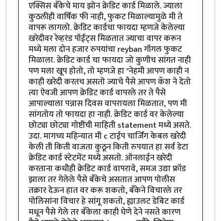
एक्सिस बँकेचे माय झोन क्रेडिट कार्ड मिळाले. ज्याला
कुठलीही वार्षिक फी नाही, फुकट मिळाल्यामुळे मी ते
वापरू लागलो. क्रेडिट कार्डचा फायदा म्हणजे केलेल्या
खरेदीवर रेव्हरंड पॉईंट्स मिळतात ज्याचा वापर करून
मध्ये मला दोन हजार रुपयांचा reyban गॉगल फुकट
मिळाला. क्रेडिट कार्ड चा फायदा जो कुणीच सांगत नाही
पण मला खूप होतो, तो म्हणजे हा "नेहमी आपण काही न
काही खरेदी करतच असतो ज्याचे पैसे आपण कॅश ने देतो
त्या ऐवजी आपण क्रेडिट कार्ड वापरले तर ते पैसे
आपाल्याला पन्नास दिवस वापरायला मिळतात, पण मी
सांगतोय तो फायदा हा नाही. क्रेडिट कार्ड वर केलेल्या
छोट्या छोट्या गोष्टींची माहिती statement मध्ये असते.
उदा. मागच्य महिन्यात मी c टाईप चार्जिंग केबल खरेदी
केली ती किती वाजता कुठून किती रुपयात हा सर्व डेटा
क्रेडिट कार्ड स्टेटमेंट मध्ये असतो. ऑनलाईन खरेदी
करताना कधीही क्रेडिट कार्ड वापरावे, समज उद्या फ्रॉड
झाला तर गेलेले पैसे बँकेचे असतात आपण पोलीस
तक्रार देऊन हात वर करू शकतो, बँकेने विचारले तर
पोलिसांना विचार हे सांगू शकतो, ह्याउलट डेबिट कार्ड
मधून पैसे गेले तर बँकेला काही घेणे देने नसते कारण