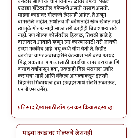
बंगलोर आणि कोचीन विमानतळावर बफेचा 'स्प्रेड'
एखाद्या हॉटेलातील बफेमध्ये असतो तसाच असतो.
माझ्या काडावर गोल्फचे लेसनही आहेत. ते अजून
वापरलेले नाहीत. अर्थातच मी कोणताही खेळ खेळत नाही
त्यामुळे गोल्फ नाही आला तरी काहीही बिघडणार्‍यातले
नाही. पण गोल्फ कोर्सवरील हिरवळ, तिथली झाडे हे
वातावरण आवडते म्हणून त्या कारणासाठी तरी जायची
इच्छा नक्कीच आहे. बघू कधी योग येतो ते. क्रेडीट
कार्डाचा वापर जबाबदारीने केल्यास असे बरेच फायदे
मिळू शकतात. पण त्यासाठी कार्डाचा वापर बराच आणि
बर्‍याच वर्षांपासून हवा, एकदाही बिल भरायला उशीर
करायचा नाही आणि बँकेला आपल्याकडून इतरही
बिझनेस मिळायला हवा (उदाहरणार्थ सॅलरी अकाऊंट,
एन.पी.एस वगैरे).
प्रतिसाद देण्यासाठी
लॉग इन करा
किंवा
सदस्य व्हा
माझ्या काडावर गोल्फचे लेसनही