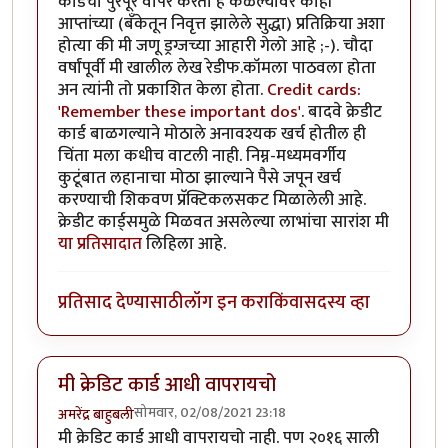
कार्डचा पुरेपूर वापर करतो हे कळल्यावर काही
आप्तांच्या (बँकेतून निवृत्त झालेले सुद्धा) प्रतिक्रिया अशा
होत्या की मी जणू ड्रग्जच्या आहारी गेलो आहे ;-). चौदा
वर्षांपूर्वी मी खालील लेख रेडीफ.कॉमला पाठवला होता
अन त्यांनी तो प्रकाशित केला होता.
Credit cards:
'Remember these important dos'
. बादवे क्रेडीट
कार्ड बाळगल्याने मोठाले अनावश्यक खर्च होतील ही
चिंता मला कधीच वाटली नाही. निम्न-मध्यमवर्गीय
कुटूंबात लहानाचा मोठा झाल्याने पैसे जपून खर्च
करण्याची शिकवण प्रॅक्टिकलसकट मिळालेली आहे.
क्रेडीट कार्ड्समुळे मिळवत असलेल्या लाभांचा सारांश मी
या प्रतिसादात
लिहिला आहे.
प्रतिसाद देण्यासाठी
लॉग इन करा
किंवा
सदस्य व्हा
मी क्रेडिट कार्ड आधी वापरायचो
सोमवार, 02/08/2021 23:18
अमरेंद्र बाहुबली
मी क्रेडिट कार्ड आधी वापरायचो नाही. पण २०१६ साली