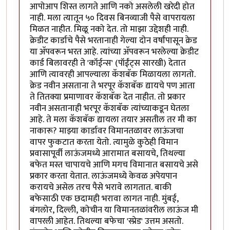
आपोआप शिस्त लागते आणि नको असलेली खरेदी होत
नाही. मला त्यातून ५० दिवस बिनव्याजी पैसे वापरायला
मिळत नाहीत. मिळू नको देत. तो माझा उद्देशही नाही.
क्रेडीट कार्डाचे पैसे भरतानाही गेल्या दोन वर्षांपासून क्रेड
या अ‍ॅपवरून भरत आहे. त्यांच्या अ‍ॅपवरून भरलेल्या क्रेडीट
कार्ड बिलावरही ते 'कॉईन्स' (पॉईंट्स सारखी) देतात
आणि त्यावरही आपल्याला कॅशबॅक मिळायला लागतो.
क्रेड नवीन असताना ते भरपूर कॅशबॅक द्यायचे पण आता
ते तितक्या प्रमाणावर कॅशबॅक देत नाहीत. तो प्रकार
नवीन असतानाही भरपूर कॅशबॅक त्यांच्याकडून घेतला
आहे. ते मला कॅशबॅक द्यायला तयार असतील तर मी का
नाकारू? माझ्या कार्डावर विमानतळावर लाऊंजचा
वापर फुकटात करता येतो. त्यामुळे कुठेही विमान
प्रवासापूर्वी लाऊंजमध्ये आरामात बसायचे, तिथल्या
बफेत मस्त चापायचे आणि मगच विमानात बसायचे असे
प्रकार करता येतात. लाऊंजमध्ये केवळ अपेयपान
करायचे असेल तरच पैसे भरावे लागतात. बाकी
बफेसाठी एक छदामही भरावा लागत नाही. मुंबई,
बंगलोर, दिल्ली, कोचीन या विमानतळांवरील लाऊंज मी
वापरली आहेत. तिथल्या बफेचा 'स्प्रेड' उत्तम असतो.