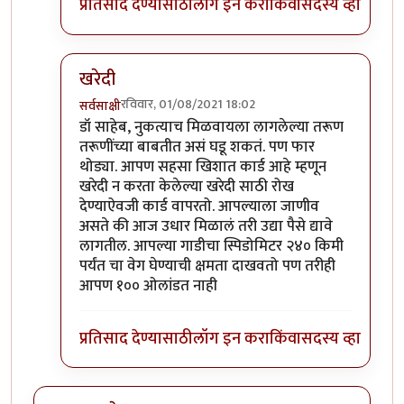
प्रतिसाद देण्यासाठी
लॉग इन करा
किंवा
सदस्य व्हा
खरेदी
रविवार, 01/08/2021 18:02
सर्वसाक्षी
In reply to
अगदी खरं.
by
प्रा.डॉ.दिलीप बिरुटे
डॉ साहेब, नुकत्याच मिळवायला लागलेल्या तरूण
तरूणींच्या बाबतीत असं घडू शकतं. पण फार
थोड्या. आपण सहसा खिशात कार्ड आहे म्हणून
खरेदी न करता केलेल्या खरेदी साठी रोख
देण्याऐवजी कार्ड वापरतो. आपल्याला जाणीव
असते की आज उधार मिळालं तरी उद्या पैसे द्यावे
लागतील. आपल्या गाडीचा स्पिडोमिटर २४० किमी
पर्यंत चा वेग घेण्याची क्षमता दाखवतो पण तरीही
आपण १०० ओलांडत नाही
प्रतिसाद देण्यासाठी
लॉग इन करा
किंवा
सदस्य व्हा