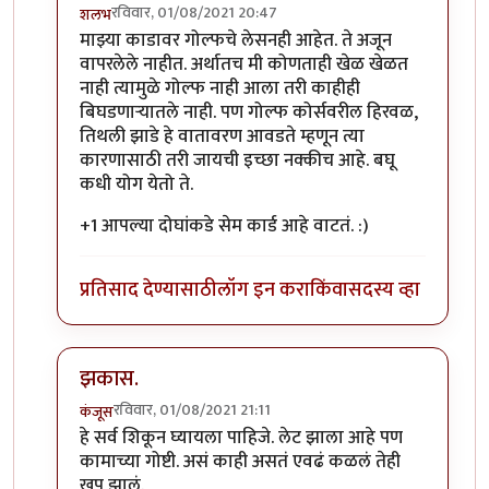
रविवार, 01/08/2021 20:47
शलभ
In reply to
क्रेडीट कार्डाचा उपयोग
by
चंद्रसूर्यकुमार
माझ्या काडावर गोल्फचे लेसनही आहेत. ते अजून
वापरलेले नाहीत. अर्थातच मी कोणताही खेळ खेळत
नाही त्यामुळे गोल्फ नाही आला तरी काहीही
बिघडणार्‍यातले नाही. पण गोल्फ कोर्सवरील हिरवळ,
तिथली झाडे हे वातावरण आवडते म्हणून त्या
कारणासाठी तरी जायची इच्छा नक्कीच आहे. बघू
कधी योग येतो ते.
+1 आपल्या दोघांकडे सेम कार्ड आहे वाटतं. :)
प्रतिसाद देण्यासाठी
लॉग इन करा
किंवा
सदस्य व्हा
झकास.
रविवार, 01/08/2021 21:11
कंजूस
In reply to
क्रेडीट कार्डाचा उपयोग
by
चंद्रसूर्यकुमार
हे सर्व शिकून घ्यायला पाहिजे. लेट झाला आहे पण
कामाच्या गोष्टी. असं काही असतं एवढं कळलं तेही
खूप झालं.