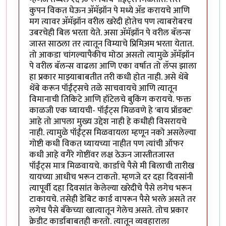
कुपन विकत घेऊन अ‍ॅमॅझॉन पे मध्ये अ‍ॅड करायचे आणि
मग त्यावर अ‍ॅमॅझॉन वरील खरेदी होतेच पण त्याबरोबरच
उबरचेही बिल भरता येते. असा अ‍ॅमॅझॉन पे वरील बॅलन्स
जास्त साठला तर त्यातून विम्याचे प्रिमिअम भरता येतात.
तो आकडा चांगल्यापैकीच मोठा असतो त्यामुळे अ‍ॅमॅझॉन
पे वरील बॅलन्स वाढला आणि एका वर्षात तो लॅप्स झाला
हा प्रकार माझ्याबाबतीत तरी कधी होत नाही. असे थेंबे
थेंबे करून पॉईंट्सचे तळे साचवायचे आणि त्यातून
विमानाची तिकिटे आणि हॉटेलचे बुकिंग करायचे. फक्त
काळजी एक घ्यायची- पॉईंट्स मिळवणे हे 'बाय प्रॉडक्ट'
आहे तो आपला मुख्य उद्देश नाही हे कधीही विसरायचे
नाही. त्यामुळे पॉईंट्स मिळवायला म्हणून नको असलेल्या
गोष्टी कधी विकत घ्यायच्या नाहीत पण त्यांची ऑफर
कधी आहे वगैरे गोष्टींवर लक्ष ठेऊन जास्तीतजास्त
पॉईंट्स मात्र मिळवायचे. कार्डाचे पैसे मी बिलाची तारीख
यायच्या आधीच भरून टाकतो. म्हणजे दर दहा दिवसांनी
त्यापूर्वी दहा दिवसांत केलेल्या खरेदीचे पैसे लगेच भरून
टाकायचे. तसेही डेबिट कार्ड वापरून पैसे भरले असते तर
लगेच पैसे बँकेच्या खात्यातून गेलेच असते. तोच प्रकार
क्रेडीट कार्डाबाबतही करतो. त्यातून व्यवहाराला