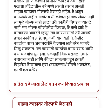
बंगलोर आणि कोचीन विमानतळावर बफेचा 'स्प्रेड'
एखाद्या हॉटेलातील बफेमध्ये असतो तसाच असतो.
माझ्या काडावर गोल्फचे लेसनही आहेत. ते अजून
वापरलेले नाहीत. अर्थातच मी कोणताही खेळ खेळत नाही
त्यामुळे गोल्फ नाही आला तरी काहीही बिघडणार्‍यातले
नाही. पण गोल्फ कोर्सवरील हिरवळ, तिथली झाडे हे
वातावरण आवडते म्हणून त्या कारणासाठी तरी जायची
इच्छा नक्कीच आहे. बघू कधी योग येतो ते. क्रेडीट
कार्डाचा वापर जबाबदारीने केल्यास असे बरेच फायदे
मिळू शकतात. पण त्यासाठी कार्डाचा वापर बराच आणि
बर्‍याच वर्षांपासून हवा, एकदाही बिल भरायला उशीर
करायचा नाही आणि बँकेला आपल्याकडून इतरही
बिझनेस मिळायला हवा (उदाहरणार्थ सॅलरी अकाऊंट,
एन.पी.एस वगैरे).
प्रतिसाद देण्यासाठी
लॉग इन करा
किंवा
सदस्य व्हा
माझ्या काडावर गोल्फचे लेसनही