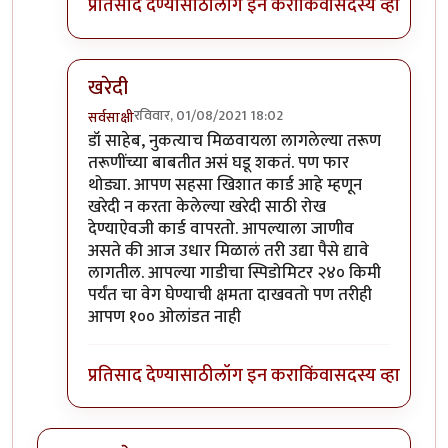
प्रतिसाद देण्यासाठी
लॉग इन करा
किंवा
सदस्य व्हा
खरेदी
रविवार, 01/08/2021 18:02
सर्वसाक्षी
In reply to
अगदी खरं.
by
प्रा.डॉ.दिलीप बिरुटे
डॉ साहेब, नुकत्याच मिळवायला लागलेल्या तरूण
तरूणींच्या बाबतीत असं घडू शकतं. पण फार
थोड्या. आपण सहसा खिशात कार्ड आहे म्हणून
खरेदी न करता केलेल्या खरेदी साठी रोख
देण्याऐवजी कार्ड वापरतो. आपल्याला जाणीव
असते की आज उधार मिळालं तरी उद्या पैसे द्यावे
लागतील. आपल्या गाडीचा स्पिडोमिटर २४० किमी
पर्यंत चा वेग घेण्याची क्षमता दाखवतो पण तरीही
आपण १०० ओलांडत नाही
प्रतिसाद देण्यासाठी
लॉग इन करा
किंवा
सदस्य व्हा