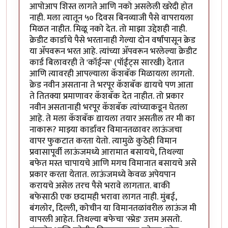
आपोआप शिस्त लागते आणि नको असलेली खरेदी होत
नाही. मला त्यातून ५० दिवस बिनव्याजी पैसे वापरायला
मिळत नाहीत. मिळू नको देत. तो माझा उद्देशही नाही.
क्रेडीट कार्डाचे पैसे भरतानाही गेल्या दोन वर्षांपासून क्रेड
या अ‍ॅपवरून भरत आहे. त्यांच्या अ‍ॅपवरून भरलेल्या क्रेडीट
कार्ड बिलावरही ते 'कॉईन्स' (पॉईंट्स सारखी) देतात
आणि त्यावरही आपल्याला कॅशबॅक मिळायला लागतो.
क्रेड नवीन असताना ते भरपूर कॅशबॅक द्यायचे पण आता
ते तितक्या प्रमाणावर कॅशबॅक देत नाहीत. तो प्रकार
नवीन असतानाही भरपूर कॅशबॅक त्यांच्याकडून घेतला
आहे. ते मला कॅशबॅक द्यायला तयार असतील तर मी का
नाकारू? माझ्या कार्डावर विमानतळावर लाऊंजचा
वापर फुकटात करता येतो. त्यामुळे कुठेही विमान
प्रवासापूर्वी लाऊंजमध्ये आरामात बसायचे, तिथल्या
बफेत मस्त चापायचे आणि मगच विमानात बसायचे असे
प्रकार करता येतात. लाऊंजमध्ये केवळ अपेयपान
करायचे असेल तरच पैसे भरावे लागतात. बाकी
बफेसाठी एक छदामही भरावा लागत नाही. मुंबई,
बंगलोर, दिल्ली, कोचीन या विमानतळांवरील लाऊंज मी
वापरली आहेत. तिथल्या बफेचा 'स्प्रेड' उत्तम असतो.