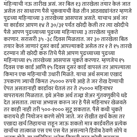
महिन्याची नऊ तारीख असं. जर बिल १३ तारखेला तयार केलं जात
असेल तर साधारण पैसे चुकवायची वेळ तीन आठवड्यांनंतर म्हणजे
पुढच्या महिन्याच्या ३ तारखेच्या आसपास असते. याचाच अर्थ जर
या कार्डवर आपण १४ ते ३०/३१ पर्यंत खरेदी केली तर त्या खरेदीचे
पैसे आपण पुढच्याच्या पुढच्या महिन्याच्या ३ तारखेला चुकते
करणार. सरासरी ३५ -३८ दिवस मिळतात. जर ३० तारखेला बिल
तयार केलं जाणारं दुसरं कार्ड आपल्याकडे असेल तर १ ते १५ तारखे
दरम्यान जी खरेदी करु तिचे पैसे आपण पुढच्याच्या पुढच्या
महिन्याच्या १५ तारखेच्या आसपास चुकते करणार. म्हणजेच १५
दिवस एक कार्ड आणि १५ दिवस दुसरं कार्ड वापरलं तर आपल्याला
किमान एक महिन्याची उधारी मिळते. याचा अर्थ समजा एखादं
उपकरण ज्याची किंमत २५००० रुपये आहे ते जर रोख देण्याची
ऐपत असतानाही कार्डावर घेतलं तर ते २५००० महिनाभर
वापरायला मिळतात. इथे अनेक अर्थ तज्ज्ञ शेअर गुंतवणुकीचे धडे
देत असतात. त्याचा अभ्यास करुन जर हे पैसे महिनाभर खेळवले
तर काही नाही तरी ५००-१००० सुटू शकतात. पैसे कधी चुकते
करायचे ही नियोजन करणे सोपे जाते. जर रोखीत खर्च केला तर
एखादा खर्चं लिहायचा राहून जाऊ शकतो मात्र कार्डवरील प्रत्येक
खर्चाचा तात्काळ एस एम एस येत असल्याने हिशेब ठेवणे सोपे व