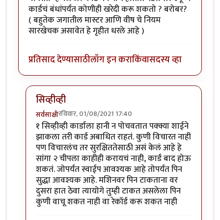
कार्डचं बंधांपर्यंत कोणीही खरेदी करू शकतो ? बरोबर?
( बहुतेक जगातील मास्टर आणि वीष चे नियम
सारखेचक असावेत हे गृहीत धरले आहे )
प्रतिसाद देण्यासाठी
लॉग इन करा
किंवा
सदस्य व्हा
सिव्हीव्ही
रविवार, 01/08/2021 17:40
सर्वसाक्षी
In reply to
सिव्हीव्ही नंबर उडवणे
by
चौकस२१२
१ सिव्हीव्ही कार्डाला हानी न पोचवतात पक्क्या शाईने
झाकला तरी कार्ड अबाधित राहतं. कुणी विचारत नाही
पण विचारलंच तर सुरक्षिततेसाठी असं केलं आहे हे
सांगा २ चीपला काहीही करायचं नाही, कार्डं बाद होऊ
शकतं. जोपर्यंत स्वाईप आवश्यक आहे तोपर्यंत पिन
सुद्धा आवश्यक आहे. मशिनवर पिन टाकताना वर
दुसरा हात ठेवा त्यायोगे तुम्ही टाकत असलेला पिन
कुणी वाचू शकत नाही वा रेकॉर्ड करू शकत नाही