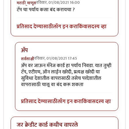
रविवार, 01/08/2021 16:00
मराठी_माणूस
टॅप चा पर्याय कसा बंद करायचा ?
प्रतिसाद देण्यासाठी
लॉग इन करा
किंवा
सदस्य व्हा
ॲप
रविवार, 01/08/2021 17:45
सर्वसाक्षी
In reply to
टॅप चा पर्याय कसा बंद करायचा
by
मराठी_माणू
ॲप वर जाऊन मॅनेज कार्ड हा पर्याय निवडा. यात तुम्ही
टॅप, एटीएम, ऑन लाईन खरेदी, प्रत्यक्ष खरेदी या
सुविधा देशातील वापरासाठी तसेच परदेशातील
वापरासाठी चालू वा बंद करू शकता
प्रतिसाद देण्यासाठी
लॉग इन करा
किंवा
सदस्य व्हा
जर क्रेडीट कार्ड कधीच वापरले