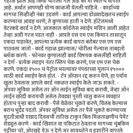
गहाळ झाले आहे किंवा चोरीला गेले आहे की मी स्वतःच वापरत
आहे. अर्थात आपणही योग्य काळजी घेतली पाहिजे. - कार्डाच्या
मागचा सिव्हीव्ही नंबर उडवणे - कार्ड आपल्या डोळ्यादेखतच स्वाईप
करण्याचा आग्रह धरणे, ते कुणाच्या हाती न देणे. हॉटेलमध्ये
वेटरकडे कार्ड न देणे. आजकाल कॉर्डलेस स्वाईप मशिन आली आहेत
तेव्हा अशी गरज पडत नाही - आपले एस एम एस किमान तासातून
एकदा पाहावेत, आपल्या प्रत्येक कार्ड वापरा बरोबर एस एम एस
पाठवला जातो - कार्ड गहाळ झाल्यास/ चोरीला गेल्यास ताबड्तो
ब्लॉक करणे. - फोनवर कुणालाही कार्ड विषयक कसलीही माहिती
न देणॅ - प्रत्येक स्वाइप नंतर स्लिप चेक करणे, एस एम एस चेक
करणे. एकदा १५०० चं पेट्रोल भरल्यावर पंपवरच्या मुलानं १५०००
साठी कार्ड स्वाईप केलं होतं. - टॅप ऑप्शन रद्द करुन घेणे, हा पर्याय
खुला ठेवलास आपले कार्ड नकळत स्वाईप केले जाऊ शकते. -
अ‍ॅपवर सुविधा असेल तर ऑन लाईन सुविधा बाद करावी, जेव्हा ऑन
लाईन खरेदी करायची असेल तेवड्या पुरती चालु करुन व्यवहार
होताच पुन्हा बाद करावी - पैसे वेळेवर चुकते करणे, विलंब केल्यास
बराच भुर्दंड पदतो. अ‍ॅपवर सुविधा असेल तर पैसे चुकते करण्याच्या
मुदतीआधी एखाद दिवसची तारिख टाकुन बिल मिळताक्षणीच पेमेंट
शेड्युल करणे - कार्ड खिशात वा पकिटात ठेवताना मागच्या चुंबकिय
पट्टीवर चरे, ओरखडे येऊ न देणे जर सावधतेने व हुशारीने वापरले