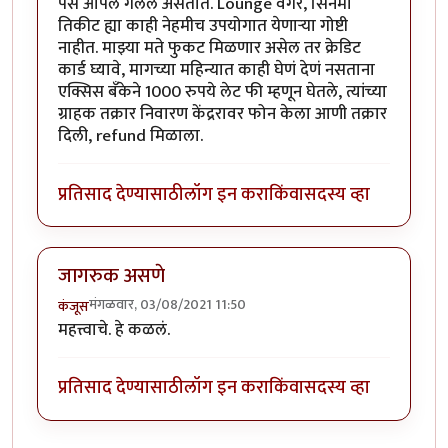
पैसे आपले गेलेले असतात. Lounge वगैरे, सिनेमा
तिकीट ह्या काही नेहमीच उपयोगात येणाऱ्या गोष्टी
नाहीत. माझ्या मते फुकट मिळणार असेल तर क्रेडिट
कार्ड घ्यावे, मागच्या महिन्यात काही घेणं देणं नसताना
एक्सिस बँकेने 1000 रुपये लेट फी म्हणून घेतले, त्यांच्या
ग्राहक तक्रार निवारण केंद्ररावर फोन केला आणी तक्रार
दिली, refund मिळाला.
प्रतिसाद देण्यासाठी
लॉग इन करा
किंवा
सदस्य व्हा
जागरुक असणे
मंगळवार, 03/08/2021 11:50
कंजूस
महत्त्वाचे. हे कळलं.
प्रतिसाद देण्यासाठी
लॉग इन करा
किंवा
सदस्य व्हा