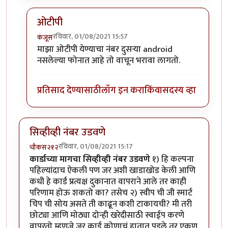
ओटीपी
रविवार, 01/08/2021 15:57
कंजूस
In reply to
दोन कार्डं घेण्याचं एक
by
मदनबाण
माझा ओटीपी येण्याचा नंबर दुसऱ्या android
नसलेल्या फोनात आहे तो वाचून भरावा लागतो.
प्रतिसाद देण्यासाठी
लॉग इन करा
किंवा
सदस्य व्हा
सिव्हीव्ही नंबर उडवणे
रविवार, 01/08/2021 15:17
चौकस२१२
कार्डाच्या मागचा सिव्हीव्ही नंबर उडवणे
१) हि कल्पना
पहिल्यांदाच ऐकली पण जर अशी खाडाखोड केली आणि
कधी हे कार्ड प्रत्यक्ष दुकानात वापराने आले तर काही
परिणाम होऊ शकतो का? तसेच २) स्वीप ची जी स्मार्ट
चिप ची सोय असते ती काढून कशी टाकायची? मी तरी
छोट्या आणि मोठ्या दोन्ही खरेदीसाठी स्वाईप करणे
वापरतो म्हणजे जर कार्ड कोणाचं हातात पडले तर एकूण