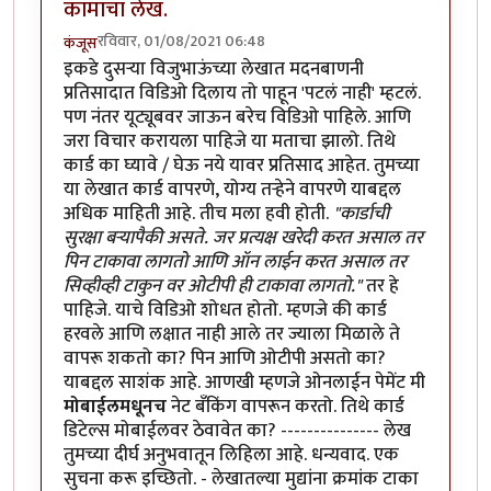
कामाचा लेख.
रविवार, 01/08/2021 06:48
कंजूस
इकडे दुसऱ्या विजुभाऊंच्या लेखात मदनबाणनी
प्रतिसादात विडिओ दिलाय तो पाहून 'पटलं नाही' म्हटलं.
पण नंतर यूट्यूबवर जाऊन बरेच विडिओ पाहिले. आणि
जरा विचार करायला पाहिजे या मताचा झालो. तिथे
कार्ड का घ्यावे / घेऊ नये यावर प्रतिसाद आहेत. तुमच्या
या लेखात कार्ड वापरणे, योग्य तऱ्हेने वापरणे याबद्दल
अधिक माहिती आहे. तीच मला हवी होती.
"कार्डाची
सुरक्षा बर्‍यापैकी असते. जर प्रत्यक्ष खरेदी करत असाल तर
पिन टाकावा लागतो आणि ऑन लाईन करत असाल तर
सिव्हीव्ही टाकुन वर ओटीपी ही टाकावा लागतो."
तर हे
पाहिजे. याचे विडिओ शोधत होतो. म्हणजे की कार्ड
हरवले आणि लक्षात नाही आले तर ज्याला मिळाले ते
वापरू शकतो का? पिन आणि ओटीपी असतो का?
याबद्दल साशंक आहे. आणखी म्हणजे ओनलाईन पेमेंट मी
मोबाईलमधूनच
नेट बँकिंग वापरून करतो. तिथे कार्ड
डिटेल्स मोबाईलवर ठेवावेत का? --------------- लेख
तुमच्या दीर्घ अनुभवातून लिहिला आहे. धन्यवाद. एक
सुचना करू इच्छितो. - लेखातल्या मुद्यांना क्रमांक टाका