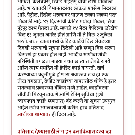
ऑफर्स्, कॅशबॅक्स्, रिवॉर्ड पॉइंट्स् यांचा लाभ मिळाला
आहे. भारतातली विमानतळांवर लाऊंज एक्सेस मिळाला
आहे. पेट्रोल, डिझेल भरल्यावर पाऊण टक्का रक्कम परत
मिळाली आहे. ४९ दिवसांची क्रेडिट मर्यादा मिळते, तिचा
पुरेपूर लाभ घेतला आहे. म्हणजे १४ मेला केलेल्या खरेदीचं
बिल १३ जूनला जनरेट होतं आणि मी ते बिल २ जुलैला
भरतो. बचत खात्यामध्ये क्रेडिट कार्डचे बिल शेवटच्या
दिवशी भरण्याची सूचना दिलेली आहे म्हणून बिल भरणा
विसरणं हा प्रकार होत नाही. अगदीच आणीबाणीची
परिस्थिती वगळता माझ्या बचत खात्यात जेवढे रुपये
आहेत त्याच मर्यादेत मी क्रेडिट कार्ड वापरतो. खर्च
करण्याच्या प्रवृत्तीमुळे होणारा अवास्तव खर्च हा एक
तोटा वगळता, क्रेडिट कार्डाच्या वापरातील धोके हे इतर
सगळ्याच प्रकारच्या बँकिंग मध्ये आहेत. कार्डावरचा
सीवीवी मिटवून टाकणे आणि टॅपिंग् सुविधा (इथे
"वायफाय कार्ड" म्हणतात) बंद करणे या सूचना उपयुक्त
आहेत लगेच अंमलबजावणी करीन. हाच प्रतिसाद
आधीच्या धाग्यावर
ही दिला आहे.
प्रतिसाद देण्यासाठी
लॉग इन करा
किंवा
सदस्य व्हा