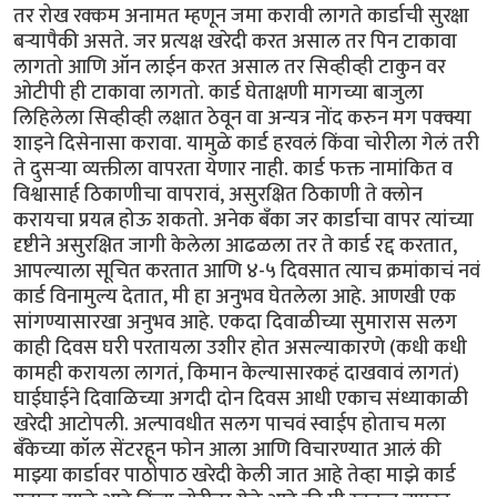
तर रोख रक्कम अनामत म्हणून जमा करावी लागते कार्डाची सुरक्षा
बर्‍यापैकी असते. जर प्रत्यक्ष खरेदी करत असाल तर पिन टाकावा
लागतो आणि ऑन लाईन करत असाल तर सिव्हीव्ही टाकुन वर
ओटीपी ही टाकावा लागतो. कार्ड घेताक्षणी मागच्या बाजुला
लिहिलेला सिव्हीव्ही लक्षात ठेवून वा अन्यत्र नोंद करुन मग पक्क्या
शाइने दिसेनासा करावा. यामुळे कार्ड हरवलं किंवा चोरीला गेलं तरी
ते दुसर्‍या व्यक्तीला वापरता येणार नाही. कार्ड फक्त नामांकित व
विश्वासार्ह ठिकाणीचा वापरावं, असुरक्षित ठिकाणी ते क्लोन
करायचा प्रयत्न होऊ शकतो. अनेक बँका जर कार्डाचा वापर त्यांच्या
दृष्टीने असुरक्षित जागी केलेला आढळला तर ते कार्ड रद्द करतात,
आपल्याला सूचित करतात आणि ४-५ दिवसात त्याच क्रमांकाचं नवं
कार्ड विनामुल्य देतात, मी हा अनुभव घेतलेला आहे. आणखी एक
सांगण्यासारखा अनुभव आहे. एकदा दिवाळीच्या सुमारास सलग
काही दिवस घरी परतायला उशीर होत असल्याकारणे (कधी कधी
कामही करायला लागतं, किमान केल्यासारकहं दाखवावं लागतं)
घाईघाईने दिवाळिच्या अगदी दोन दिवस आधी एकाच संध्याकाळी
खरेदी आटोपली. अल्पावधीत सलग पाचवं स्वाईप होताच मला
बँकेच्या कॉल सेंटरहून फोन आला आणि विचारण्यात आलं की
माझ्या कार्डावर पाठोपाठ खरेदी केली जात आहे तेव्हा माझे कार्ड