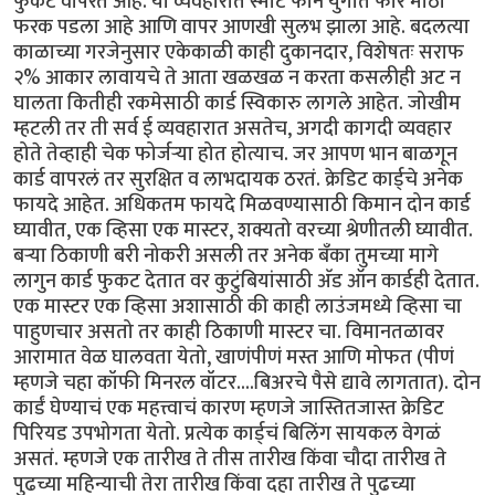
फुकट वापरत आहे. या व्यवहारात स्मार्ट फोन युगात फार मोठा
फरक पडला आहे आणि वापर आणखी सुलभ झाला आहे. बदलत्या
काळाच्या गरजेनुसार एकेकाळी काही दुकानदार, विशेषतः सराफ
२% आकार लावायचे ते आता खळखळ न करता कसलीही अट न
घालता कितीही रकमेसाठी कार्ड स्विकारु लागले आहेत. जोखीम
म्हटली तर ती सर्व ई व्यवहारात असतेच, अगदी कागदी व्यवहार
होते तेव्हाही चेक फोर्जर्‍या होत होत्याच. जर आपण भान बाळगून
कार्ड वापरलं तर सुरक्षित व लाभदायक ठरतं. क्रेडिट कार्ड्चे अनेक
फायदे आहेत. अधिकतम फायदे मिळवण्यासाठी किमान दोन कार्ड
घ्यावीत, एक व्हिसा एक मास्टर, शक्यतो वरच्या श्रेणीतली घ्यावीत.
बर्‍या ठिकाणी बरी नोकरी असली तर अनेक बँका तुमच्या मागे
लागुन कार्ड फुकट देतात वर कुटुंबियांसाठी अ‍ॅड ऑन कार्डही देतात.
एक मास्टर एक व्हिसा अशासाठी की काही लाउंजमध्ये व्हिसा चा
पाहुणचार असतो तर काही ठिकाणी मास्टर चा. विमानतळावर
आरामात वेळ घालवता येतो, खाणंपीणं मस्त आणि मोफत (पीणं
म्हणजे चहा कॉफी मिनरल वॉटर....बिअरचे पैसे द्यावे लागतात). दोन
कार्डं घेण्याचं एक महत्त्वाचं कारण म्हणजे जास्तितजास्त क्रेडिट
पिरियड उपभोगता येतो. प्रत्येक कार्ड्चं बिलिंग सायकल वेगळं
असतं. म्हणजे एक तारीख ते तीस तारीख किंवा चौदा तारीख ते
पुढच्या महिन्याची तेरा तारीख किंवा दहा तारीख ते पुढच्या