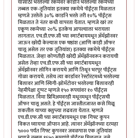
यासाठी भरलेल्या रकमेवर कार्डाने भरलेल्या रकमेच्या
तब्बल एक-तृतियांश इतक्या रकमेचे पॉईंट्स मिळतात
म्हणजे उरलेले ३०% कार्डाने भरले तरी १०% पॉईंट्स
मिळतात ते नंतर कधी वापरता येतात. म्हणजे खरं तर
एकूण रकमेच्या २०% इतकेच आपल्याला भरायला
लागतात. एच.डी.एफ.सी च्या स्मार्टबायमधून अ‍ॅमॅझॉनवर
जाऊन खरेदी केल्यास एक षष्ठांश (आणि काही ऑफर
चालू असेल तर एक तृतियांश) इतक्या रकमेचे पॉईंट्स
मिळतात. जेव्हा कोणतीही खरेदी अ‍ॅमॅझॉनवरून करायची
असेल तेव्हा एच.डी.एफ.सी च्या स्मार्टबायमधून
अ‍ॅमॅझॉनवर लॉगिन करायचे आणि तिथून भरपूर पॉईंट्स
गोळा करायचे. तसेच त्या कार्डावर रेस्टॉरंटमध्ये भरलेल्या
बिलावर आणि स्विगी-झोमॅटोवर भरलेल्या बिलावरही
नेहमीपेक्षा दुप्पट म्हणजे १५० रूपयांवर १० पॉईंट्स
मिळतात. विमा प्रिमिअमवरही मधूनमधून पॉईंट्सची
ऑफर चालू असते. हे पॉईंट्स जास्तीतजास्त कसे मिळू
शकतील याच्या क्लुप्त्या लढवता येतात. म्हणजे
एच.डी.एफ.सी च्या स्मार्टबायमधून एक गिफ्ट कुपन
विकत घ्यायचा ऑप्शन आहे. त्यावर अ‍ॅमॅझॉनच्या दरमहा
५००० पर्यंत गिफ्ट कुपनवर जवळपास एक तृतियांश
म्हणजे तब्बल १६५० रूपयांचे पॉईंट्स मिळतात. तसे