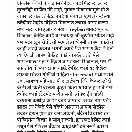
एक्सिस बँकेचे माय झोन क्रेडिट कार्ड मिळाले. ज्याला
कुठलीही वार्षिक फी नाही, फुकट मिळाल्यामुळे मी ते
वापरू लागलो. क्रेडिट कार्डचा फायदा म्हणजे केलेल्या
खरेदीवर रेव्हरंड पॉईंट्स मिळतात ज्याचा वापर करून
मध्ये मला दोन हजार रुपयांचा reyban गॉगल फुकट
मिळाला. क्रेडिट कार्ड चा फायदा जो कुणीच सांगत नाही
पण मला खूप होतो, तो म्हणजे हा "नेहमी आपण काही न
काही खरेदी करतच असतो ज्याचे पैसे आपण कॅश ने देतो
त्या ऐवजी आपण क्रेडिट कार्ड वापरले तर ते पैसे
आपाल्याला पन्नास दिवस वापरायला मिळतात, पण मी
सांगतोय तो फायदा हा नाही. क्रेडिट कार्ड वर केलेल्या
छोट्या छोट्या गोष्टींची माहिती statement मध्ये असते.
उदा. मागच्य महिन्यात मी c टाईप चार्जिंग केबल खरेदी
केली ती किती वाजता कुठून किती रुपयात हा सर्व डेटा
क्रेडिट कार्ड स्टेटमेंट मध्ये असतो. ऑनलाईन खरेदी
करताना कधीही क्रेडिट कार्ड वापरावे, समज उद्या फ्रॉड
झाला तर गेलेले पैसे बँकेचे असतात आपण पोलीस
तक्रार देऊन हात वर करू शकतो, बँकेने विचारले तर
पोलिसांना विचार हे सांगू शकतो, ह्याउलट डेबिट कार्ड
मधून पैसे गेले तर बँकेला काही घेणे देने नसते कारण