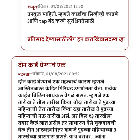
रविवार, 01/08/2021 12:50
कंजूस
In reply to
धन्यवाद
by
सर्वसाक्षी
उपयुक्त माहिती. म्हणजे कार्डाचा सिव्हीव्ही काढणे
आणि tap बंद करणे सुरक्षिततेसाठी.
प्रतिसाद देण्यासाठी
लॉग इन करा
किंवा
सदस्य व्हा
दोन कार्डं घेण्याचं एक
रविवार, 01/08/2021 09:52
मदनबाण
दोन कार्डं घेण्याचं एक महत्त्वाचं कारण म्हणजे
जास्तितजास्त क्रेडिट पिरियड उपभोगता येतो. प्रत्येक
कार्ड्चं बिलिंग सायकल वेगळं असतं. म्हणजे एक
तारीख ते तीस तारीख किंवा चौदा तारीख ते पुढच्या
महिन्याची तेरा तारीख किंवा दहा तारीख ते पुढच्या
महिन्याची नऊ तारीख असं. जर बिल १३ तारखेला
तयार केलं जात असेल तर साधारण पैसे चुकवायची
वेळ तीन आठवड्यांनंतर म्हणजे पुढच्या महिन्याच्या ३
तारखेच्या आसपास असते.
याच बरोबर... ज्यांना