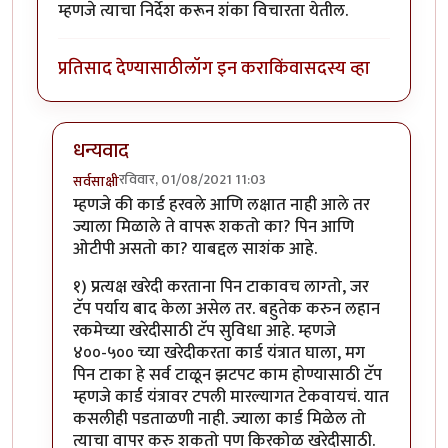
म्हणजे त्याचा निर्देश करून शंका विचारता येतील.
प्रतिसाद देण्यासाठी
लॉग इन करा
किंवा
सदस्य व्हा
धन्यवाद
रविवार, 01/08/2021 11:03
सर्वसाक्षी
In reply to
कामाचा लेख.
by
कंजूस
म्हणजे की कार्ड हरवले आणि लक्षात नाही आले तर
ज्याला मिळाले ते वापरू शकतो का? पिन आणि
ओटीपी असतो का? याबद्दल साशंक आहे.
१) प्रत्यक्ष खरेदी करताना पिन टाकावच लाग्तो, जर
टॅप पर्याय बाद केला असेल तर. बहुतेक करुन लहान
रकमेच्या खरेदीसाठी टॅप सुविधा आहे. म्हणजे
४००-५०० च्या खरेदीकरता कार्ड यंत्रात घाला, मग
पिन टाका हे सर्व टाळून झटपट काम होण्यासाठी टॅप
म्हणजे कार्ड यंत्रावर टपली मारल्यागत टेकवायचं. यात
कसलीही पडताळणी नाही. ज्याला कार्ड मिळेल तो
त्याचा वापर करु शकतो पण किरकोळ खरेदीसाठी.