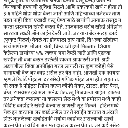
अचूक होते. या व्यतिरिक्त अनेक किमती वस्तू करेदी करताना
बिनव्याजी हप्त्याची सुविधा मिळते आणि एकरकमी खर्च न होता तो
३-६ महिने थोडा थोडा केला जातो आणि महिन्याच्या बजेटवर ताण
पडत नाही किंवा एखादी वस्तू घेण्यासाठे खर्चाची आगाऊ तरतूद न
करता झटक्यात खरेदी करता येते. आजकाल बरीच खरेदी अ‍ॅमेझॉन
सारख्या स्थळी ऑन लाईन केली जाते. जर यांचं बँक संलग्न कार्ड
(फुकट मिळतं) घेतलं तर डोक्याला ताप नाही, तिथल्या खरेदीचा
खर्च आपोआप मोजता येतो, बिन्व्याजी हप्ते मिळतात शिवाय
केलेल्या खर्चाच्या ५% रक्कम जमा केली जाते आणि पुढच्या
खरेदीत ती वजा करुन उरलेली रक्कम आकारली जाते. अडी
अडचणीला किंवा अनपेक्षित गरज लागली तर कुणाकडेही पैसे
मागायची वेळ जर कार्ड असेल तर येत नाही. आणखी एक फायदा
म्हणजे रिवॉर्ड पॉइंट्स. दर खरेदी गणिक पॉइंट जमा होत राहतात.
मी स्वतः हे पॉइंट्स रिडीम करुन कॉफी मेकर, टोस्टर, क्रॉस पेन्स,
बॅग्ज, टपरवेअर ड्बे अशा अनेक भेटवस्तू मिळवल्या आहेत. झालच
तर अनेकदा कसल्या ना कसल्या सेल मध्ये वा प्रमोशन मध्ये काही
विशिष्ट कार्डाद्वारे खरेदी केल्यास आणखी सूट मिळते . हॉटेलमध्ये
चेक इन करताना जर कार्ड असेल तर ते स्वाईप करतात व अंदाजे
होऊ घातलेल्या खर्चाईतकी मर्यादा कार्डावर असल्याची खात्री
करुन घेतात व विना अनामत दाखल करुन घेतात. जर कर्ड नसेल