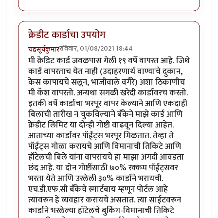
क्रेडीट कार्डाचा उपयोग
रविवार, 01/08/2021 18:44
चंद्रसूर्यकुमार
मी क्रेडिट कार्ड जवळपास गेली १९ वर्षे वापरत आहे. जिथे
कार्ड वापरताच येत नाही (उदाहरणार्थ वाण्याचे दुकान,
केस कापायचे सलून, भाजीवाले वगैरे) अशा ठिकाणीच
मी कॅश वापरतो. अन्यथा सगळी खरेदी कार्डावरच करतो.
इतकी वर्षे कार्डाचा भरपूर वापर केल्याने आणि एकदाही
बिलाची तारीख न चुकविल्याने बँकेने माझे कार्ड आणि
क्रेडीट लिमिट या दोन्ही गोष्टी वाढवून दिल्या आहेत.
आताच्या कार्डावर पॉईंट्स भरपूर मिळतात. तेव्हा ते
पॉईंट्स गोळा करायचे आणि विमानाची तिकिटे आणि
हॉटेलची बिले यांना वापरायचे हा माझा अगदी आवडता
छंद आहे. या दोन गोष्टींसाठी ७०% रक्कम पॉईंट्सवर
भरता येते आणि उरलेली ३०% कार्डाने भरायची.
एच.डी.एफ.सी बँकेचे स्मार्टबाय म्हणून पोर्टल आहे
त्यावरून हे व्यवहार करायचे असतात. त्या साईटवरून
कार्डाने भरलेल्या हॉटेलचे बुकिंग-विमानाची तिकिटे