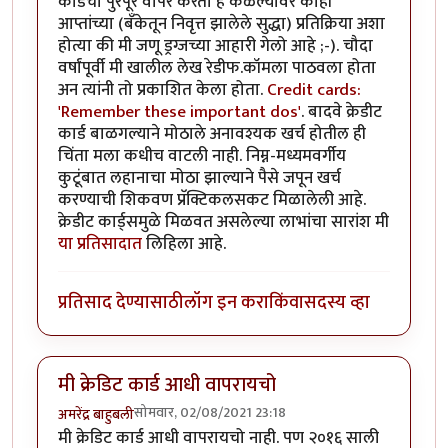
कार्डचा पुरेपूर वापर करतो हे कळल्यावर काही
आप्तांच्या (बँकेतून निवृत्त झालेले सुद्धा) प्रतिक्रिया अशा
होत्या की मी जणू ड्रग्जच्या आहारी गेलो आहे ;-). चौदा
वर्षांपूर्वी मी खालील लेख रेडीफ.कॉमला पाठवला होता
अन त्यांनी तो प्रकाशित केला होता.
Credit cards:
'Remember these important dos'
. बादवे क्रेडीट
कार्ड बाळगल्याने मोठाले अनावश्यक खर्च होतील ही
चिंता मला कधीच वाटली नाही. निम्न-मध्यमवर्गीय
कुटूंबात लहानाचा मोठा झाल्याने पैसे जपून खर्च
करण्याची शिकवण प्रॅक्टिकलसकट मिळालेली आहे.
क्रेडीट कार्ड्समुळे मिळवत असलेल्या लाभांचा सारांश मी
या प्रतिसादात
लिहिला आहे.
प्रतिसाद देण्यासाठी
लॉग इन करा
किंवा
सदस्य व्हा
मी क्रेडिट कार्ड आधी वापरायचो
सोमवार, 02/08/2021 23:18
अमरेंद्र बाहुबली
मी क्रेडिट कार्ड आधी वापरायचो नाही. पण २०१६ साली