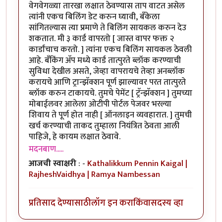
वेगवेगळ्या तारखा लक्षात ठेवण्यास ताप वाटत असेल
त्यांनी एकच बिलिंग डेट करुन घ्यावी, बँकेला
सांगितल्यास त्या प्रमाणे ते बिलिंग सायकल करुन देउ
शकतात. मी ३ कार्ड वापरतो [ जास्त वापर फक्त २
कार्डांचाच करतो. ] त्यांना एकच बिलिंग सायकल ठेवली
आहे. बँकिंग अ‍ॅप मध्ये कार्ड तात्पुरते ब्लॉक करण्याची
सुविधा देखील असते, जेव्हा वापरायचे तेव्हा अनब्लॉक
करायचे आणि ट्रान्झॅक्शन पूर्ण झाल्यावर परत तात्पुरते
ब्लॉक करुन टाकायचे. तुमचे पेमेंट [ ट्रॅन्झॅक्शन ] तुमच्या
मोबाईलवर आलेला ओटीपी पोर्टल पेजवर भरल्या
शिवाय ते पूर्ण होत नाही [ ऑनलाइन व्यवहारात. ] तुमची
खर्च करण्याची ताकद तुम्हाला नियंत्रित ठेवता आली
पाहिजे, हे कायम लक्षात ठेवावे.
मदनबाण.....
आजची स्वाक्षरी
: -
Kathalikkum Pennin Kaigal |
RajheshVaidhya | Ramya Nambessan
प्रतिसाद देण्यासाठी
लॉग इन करा
किंवा
सदस्य व्हा