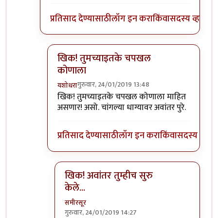
प्रतिसाद देण्यासाठी
लॉग इन करा
किंवा
सदस्य व्हा
खिक! तुमच्याइतके चपखल
कोणाला
गुरुवार, 24/01/2019 13:48
यशोधरा
In reply to
गुड
by
समीरसूर
खिक! तुमच्याइतके चपखल कोणाला माहित
असणार! असो. चांगल्या धाग्यावर अवांतर पुरे.
प्रतिसाद देण्यासाठी
लॉग इन करा
किंवा
सदस्य व्हा
खिक! अवांतर तुम्हीच सुरु
केले...
समीरसूर
गुरुवार, 24/01/2019 14:27