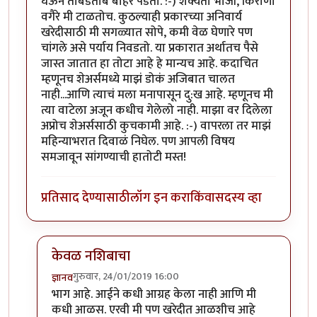
घेऊन ताबडतोब बाहेर पडतो. :-) शक्यतो भाजी, किराणा
वगैरे मी टाळतोच. कुठल्याही प्रकारच्या अनिवार्य
खरेदीसाठी मी सगळ्यात सोपे, कमी वेळ घेणारे पण
चांगले असे पर्याय निवडतो. या प्रकारात अर्थातच पैसे
जास्त जातात हा तोटा आहे हे मान्यच आहे. कदाचित
म्हणूनच शेअर्समध्ये माझं डोकं अजिबात चालत
नाही...आणि त्याचं मला मनापासून दु:ख आहे. म्हणूनच मी
त्या वाटेला अजून कधीच गेलेलो नाही. माझा वर दिलेला
अप्रोच शेअर्ससाठी कुचकामी आहे. :-) वापरला तर माझं
महिन्याभरात दिवाळं निघेल. पण आपली विषय
समजावून सांगण्याची हातोटी मस्त!
प्रतिसाद देण्यासाठी
लॉग इन करा
किंवा
सदस्य व्हा
केवळ नशिबाचा
गुरुवार, 24/01/2019 16:00
ज्ञानव
In reply to
सुरेख लिखाण
by
समीरसूर
भाग आहे. आईने कधी आग्रह केला नाही आणि मी
कधी आळस. एरवी मी पण खरेदीत आळशीच आहे