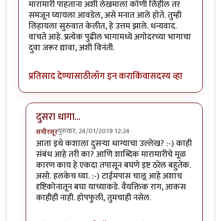
मारामारी पाहताना अशी लेखमाला कोणी लिहील तर
समजून घ्यायला आवडेल, असे मनात आले होते. तुम्ही
लिहायला सुरुवात केलीत, हे उत्तम झाले. धन्यवाद.
वाचते आहे. प्रत्येक पुढील भागामध्ये अगोदरच्या भागाचा
दुवा जरूर द्यावा, अशी विनंती.
प्रतिसाद देण्यासाठी
लॉग इन करा
किंवा
सदस्य व्हा
दुसरा धागा...
गुरुवार, 24/01/2019 12:24
समीरसूर
In reply to
मस्त. दुसऱ्या धाग्यावरील (
by
यशोधरा
आता इथे कशाला दुसर्‍या धाग्याचा उल्लेख? :-) काही
संबंध आहे तरी का? आणि शाब्दिक मारामारीचे मूळ
कारण काय हे एकदा तपासून बघणे इष्ट ठरेल बहुतेक.
असो. हलकेच घ्या. :-) टाईमपास चालू आहे अशाच
दृष्टिकोनातून बघा याच्याकडे. वैयक्तिक राग, आकस
काहीही नाही. होपफुली, तुमचाही नसेल.