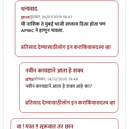
धन्यवाद.
गुरुवार, 24/01/2019 18:41
ज्ञानव
In reply to
लेखमाला लिहायचा उत्तम निर्णय
by
उपेक्षित
मी नाशिक ते मुंबई भाजी सप्लाय दिला होता पण
APMC ने हाणून पाडला.
प्रतिसाद देण्यासाठी
लॉग इन करा
किंवा
सदस्य व्हा
नवीन कायद्याने आता हे शक्य
सोमवार, 14/12/2020 19:48
वगिश
In reply to
धन्यवाद.
by
ज्ञानव
नवीन कायद्याने आता हे शक्य आहे का?
प्रतिसाद देण्यासाठी
लॉग इन करा
किंवा
सदस्य व्हा
वा ! मस्त !! सुरूवात तर छान