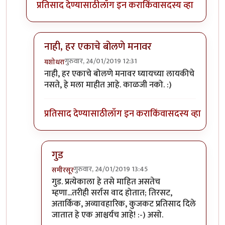
प्रतिसाद देण्यासाठी
लॉग इन करा
किंवा
सदस्य व्हा
नाही, हर एकाचे बोलणे मनावर
गुरुवार, 24/01/2019 12:31
यशोधरा
In reply to
दुसरा धागा...
by
समीरसूर
नाही, हर एकाचे बोलणे मनावर घ्यायच्या लायकीचे
नसते, हे मला माहीत आहे. काळजी नको. :)
प्रतिसाद देण्यासाठी
लॉग इन करा
किंवा
सदस्य व्हा
गुड
गुरुवार, 24/01/2019 13:45
समीरसूर
In reply to
नाही, हर एकाचे बोलणे मनावर
by
यशोधरा
गुड. प्रत्येकाला हे तसे माहित असतेच
म्हणा...तरीही सर्रास वाद होतात; तिरसट,
अतार्किक, अव्यावहारिक, कुजकट प्रतिसाद दिले
जातात हे एक आश्चर्यच आहे! :-) असो.