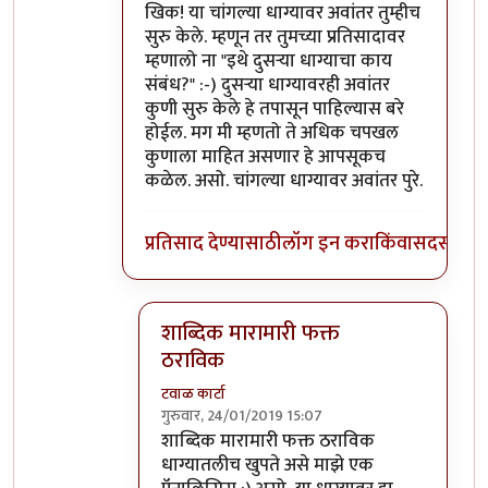
In reply to
खिक! तुमच्याइतके चपखल कोणाला
b
खिक! या चांगल्या धाग्यावर अवांतर तुम्हीच
सुरु केले. म्हणून तर तुमच्या प्रतिसादावर
म्हणालो ना "इथे दुसर्‍या धाग्याचा काय
संबंध?" :-) दुसर्‍या धाग्यावरही अवांतर
कुणी सुरु केले हे तपासून पाहिल्यास बरे
होईल. मग मी म्हणतो ते अधिक चपखल
कुणाला माहित असणार हे आपसूकच
कळेल. असो. चांगल्या धाग्यावर अवांतर पुरे.
प्रतिसाद देण्यासाठी
लॉग इन करा
किंवा
सदस्य व्हा
शाब्दिक मारामारी फक्त
ठराविक
टवाळ कार्टा
गुरुवार, 24/01/2019 15:07
In reply to
खिक! अवांतर तुम्हीच सुरु केले...
by
शाब्दिक मारामारी फक्त ठराविक
धाग्यातलीच खुपते असे माझे एक