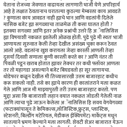
घेताना रोजच्या जेवणात वाढायला लागणारी भाजी घेणे अपरिहार्य
आहे हे लक्षात ठेवतानाच घरातल्या कुठल्या मेम्बरला काय आवडते
? कुणाला काय आवडत नाही ह्याचे भान आणि वडलांनी दिलेले
मासिक बजेट ह्या सगळ्याचा ताळमेळ ती कसा घालत होती ?
इतक्या सगळ्या आणि इतर अनेक प्रश्नांची उत्तरे हि अॅनालिसिस
ह्या विषयाशी नकळत झालेली ओळख होती. पुढे पुढे मी स्वतः भाजी
आणायला सुरुवात केली तेव्हा देखील असंख्य चुका करून ठेवत
आलो आहे. वडलांना खुश करायला जेव्हा कारली आणली तेव्हा
दुसर्या दिवशी सणाला कुणी कारली करते का ? आणि नंतर ती
पिवळी पडून खराब होतात ह्यावर लेक्चर तर कधी फ्लॉवर आणला
तर तो महागडा असल्याने बजेट बिघडवतो हा सूर लागायचा.
थोडेफार कळून देखील मी तिच्यासारखी उत्तम बाजारहाट कधीच
करू शकलो नाही. तसे का ह्याचे कारण ही कालांतराने मला कळत
गेले आणि आज मी माझ्यापुरती तरी उत्तम बाजारहाट करतो. पण
मुद्दा असा कि बाजाराशी लहान वयात नकळत जोडली गेलेली नाळ
आणि त्याचा पुढे जाऊन केलेला अॅनालिसिस हि सवय वेगवेगळ्या
(फटाक्यांपासून ते केमिकल्स,लॉजिस्टिक,फ्रुट्स, प्लास्टिक,
स्टेशनरी, बिल्डींग मटेरियल, मेडीकल ईक्विपमेंट) मार्केट्स मधून
सातत्याने भ्रमण केल्याने मला लागली. शेवटी शेअर बाजारात येऊन