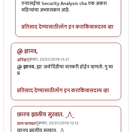
In reply to
वा ! मस्त !! सुरूवात तर छान
by
उगा काहितरीच
एनएसईचा Security Analysis cha एक अकरा
महिन्यांचा अभ्यासक्रम आहे.
प्रतिसाद देण्यासाठी
लॉग इन करा
किंवा
सदस्य व्हा
@ ज्ञानव,
शुक्रवार, 25/01/2019 11:21
अनिंद्य
@ ज्ञानव,
ह्या 'अर्थ'दिंडीचा वारकरी होईन म्हणतो. पु भा
प्र
प्रतिसाद देण्यासाठी
लॉग इन करा
किंवा
सदस्य व्हा
छानच झालीय सुरवात. _/\_
शुक्रवार, 25/01/2019 12:12
शाम भागवत
छानच झालीय सुरवात. _/\_