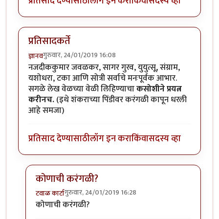
प्रतिसाद देण्यासाठी
लॉग इन करा
किंवा
सदस्य व्हा
प्रतिसादकर्ते
गुरुवार, 24/01/2019 16:08
ज्ञानव
नजदीककुमार जवळकर, सागर गुरव, युयुत्सू, संग्राम,
यशोधरा, टका आणि सोत्री सर्वाचे मनःपूर्वक आभार.
सगळे लेख वेळच्या वेळी लिहिण्याचा
कसोशीने प्रयत्न
करीनच.
(इथे शंकराच्या पिंडीवर करंगळी कापून धरली
आहे समजा)
प्रतिसाद देण्यासाठी
लॉग इन करा
किंवा
सदस्य व्हा
कोणाची करंगळी?
गुरुवार, 24/01/2019 16:28
टवाळ कार्टा
In reply to
प्रतिसादकर्ते
by
ज्ञानव
कोणाची करंगळी?