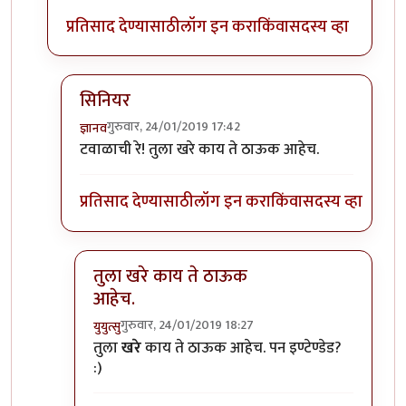
प्रतिसाद देण्यासाठी
लॉग इन करा
किंवा
सदस्य व्हा
सिनियर
गुरुवार, 24/01/2019 17:42
ज्ञानव
In reply to
कोणाची करंगळी?
by
टवाळ कार्टा
टवाळाची रे! तुला खरे काय ते ठाऊक आहेच.
प्रतिसाद देण्यासाठी
लॉग इन करा
किंवा
सदस्य व्हा
तुला खरे काय ते ठाऊक
आहेच.
गुरुवार, 24/01/2019 18:27
युयुत्सु
In reply to
सिनियर
by
ज्ञानव
तुला
खरे
काय ते ठाऊक आहेच. पन इण्टेण्डेड?
:)