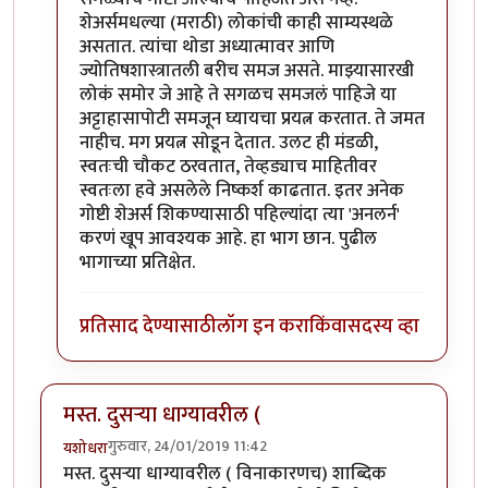
शेअर्समधल्या (मराठी) लोकांची काही साम्यस्थळे
असतात. त्यांचा थोडा अध्यात्मावर आणि
ज्योतिषशास्त्रातली बरीच समज असते. माझ्यासारखी
लोकं समोर जे आहे ते सगळच समजलं पाहिजे या
अट्टाहासापोटी समजून घ्यायचा प्रयत्न करतात. ते जमत
नाहीच. मग प्रयत्न सोडून देतात. उलट ही मंडळी,
स्वतःची चौकट ठरवतात, तेव्हड्याच माहितीवर
स्वतःला हवे असलेले निष्कर्श काढतात. इतर अनेक
गोष्टी शेअर्स शिकण्यासाठी पहिल्यांदा त्या 'अनलर्न'
करणं खूप आवश्यक आहे. हा भाग छान. पुढील
भागाच्या प्रतिक्षेत.
प्रतिसाद देण्यासाठी
लॉग इन करा
किंवा
सदस्य व्हा
मस्त. दुसऱ्या धाग्यावरील (
गुरुवार, 24/01/2019 11:42
यशोधरा
मस्त. दुसऱ्या धाग्यावरील ( विनाकारणच) शाब्दिक