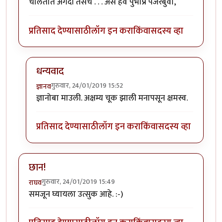
चालतात अगदी तसेच . . . असे हवे पुभाप्र पैजरबुवा,
प्रतिसाद देण्यासाठी
लॉग इन करा
किंवा
सदस्य व्हा
धन्यवाद
गुरुवार, 24/01/2019 15:52
ज्ञानव
In reply to
लेखमाला उत्तम होणार यात शंकाच नाही...
by
ज्ञा
ज्ञानोबा माउली. अक्षम्य चूक झाली मनापसून क्षमस्व.
प्रतिसाद देण्यासाठी
लॉग इन करा
किंवा
सदस्य व्हा
छान!
गुरुवार, 24/01/2019 15:49
राघव
समजून घ्यायला उत्सुक आहे. :-)