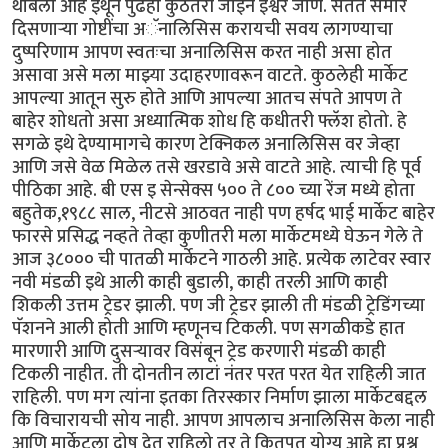
थांबलो आहे इथून पुढेही कुठेतरी जाईन ईश्वर जाणे. सतत समोर
दिसणाऱ्या गोष्टींचा अॅनालिसिस करायची सवय लागण्याचा
दुष्परिणाम आपण स्वतःचा अनालिसिस करत नाही असा होत
असावा असे मला माझ्या उदाहरणावरून वाटते. कुठलेही मार्केट
आपल्या आतून सुरु होते आणि आपल्या आतच संपते आपण ते
बाहेर शोधतो असा अध्यात्मिक शोध हि कधीतरी फ्लॅश होतो. हे
सगळे इथे देण्यामागचे कारण टेक्निकल अनालिसिस वर जेव्हा
आणि जसे वेळ मिळेल तसे खरडावे असे वाटते आहे. त्याची हि पूर्व
पीठिका आहे. बी एस इ सेन्सेक्स ५०० ते ८०० च्या रेंज मध्ये होता
बहुतेक,१९८८ साल, नीटसे आठवत नाही पण हर्षद भाई मार्केट बाहेर
फारसे प्रसिद्ध नव्हते तेव्हा कुणीतरी मला मार्केटमध्ये घेऊन गेले ते
आज ३८००० ची पातळी मार्केटने गाठली आहे. प्रत्येक लाटेवर स्वार
नवी मंडळी इथे आली काही बुडाली, काही तरली आणि काही
शिकली उत्तम ट्रेडर झाली. पण जी ट्रेडर झाली ती मंडळी ट्रेडिंगच्या
पॅशनने आली होती आणि म्हणूनच टिकली. पण सगळीकडे हात
मारणारी आणि दुसऱ्यावर विसंबून ट्रेड करणारी मंडळी काही
टिकली नाहीत. ती दोनतीन लाटां नंतर परत परत येत राहिली जात
राहिली. पण मग त्यांना इतका तिरस्कार निर्माण झाला मार्केटबद्दल
कि विचारायची सोय नाही. आपण आपलाच अनालिसिस केला नाही
आणि मार्केटला दोष देत राहिलो तर ते कितपत योग्य आहे हा प्रश्न