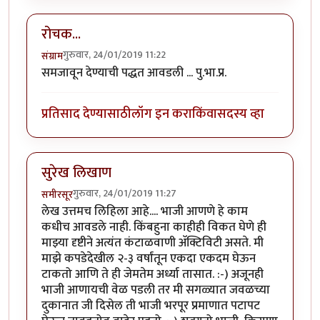
रोचक...
गुरुवार, 24/01/2019 11:22
संग्राम
समजावून देण्याची पद्धत आवडली ... पु.भा.प्र.
प्रतिसाद देण्यासाठी
लॉग इन करा
किंवा
सदस्य व्हा
सुरेख लिखाण
गुरुवार, 24/01/2019 11:27
समीरसूर
लेख उत्तमच लिहिला आहे.... भाजी आणणे हे काम
कधीच आवडले नाही. किंबहुना काहीही विकत घेणे ही
माझ्या दृष्टीने अत्यंत कंटाळवाणी अ‍ॅक्टिविटी असते. मी
माझे कपडेदेखील २-३ वर्षांतून एकदा एकदम घेऊन
टाकतो आणि ते ही जेमतेम अर्ध्या तासात. :-) अजूनही
भाजी आणायची वेळ पडली तर मी सगळ्यात जवळच्या
दुकानात जी दिसेल ती भाजी भरपूर प्रमाणात पटापट