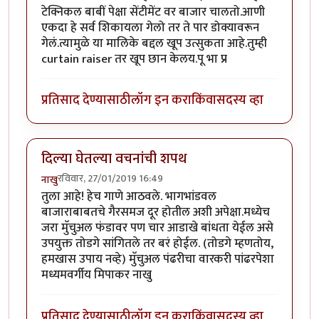
टेक्निकल बाबीं पेक्षा सेंटीमेंट वर बाजार चालतो.आणी
एकदा हे सर्व शिकायला गेलो तर ते पार डोक्यावरून
गेलं.त्यामुळे या मालिके बद्दल खूप उत्सुकता आहे.तुम्ही
curtain raiser तर खूप छान केलय.पू भा प्र
प्रतिसाद देण्यासाठी
लॉग इन करा
किंवा
सदस्य व्हा
दिल्या घेतल्या वचनांची शपथ
रविवार, 27/01/2019 16:49
नाखु
तुला आहे! हेच गाणे आठवले. भागभांडवल
बाजाराबाबतचे गैरसमज दूर होतील अशी अपेक्षा.मध्येच
जरा मुॅचुअल फंडावर पण चार आडाखे बांधता येईल असे
उपयुक्त तोडगे सांगितले तर बरं होईल. (तोडगे म्हणतोय,
हमखास उपाय नव्हे) मुॅचुअल पंढरीचा वारकरी पांढरपेशा
मध्यमवर्गीय मिपाकर नाखु
प्रतिसाद देण्यासाठी
लॉग इन करा
किंवा
सदस्य व्हा