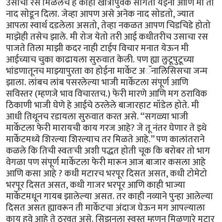
उसाचा रस मिळेलच हे काही खात्रीपुर्वक सांगता येईना आणि मी तो
नाद सोडून दिला. जेव्हा आपण असे अनेक नाद सोडतो, ज्यात
आपला स्वार्थ दडलेला असतो, तेव्हा नकळत आपण चिडचिडे होतो
माझेही तसेच झाले. मी रोज येतो तरी आई कधीतरीच उसाचा रस
पाजते तिला माझी कदर नाही टाईप विचार मनात येऊन मी
आईच्याच चुका काढायला सुरुवात केली. पण ह्या लुटूपुटूच्या
भांडणातूनच माझ्यापुरता का होईना मार्केट अॅनालिसिसचा जन्म
झाला. लांबच लांब पसरलेल्या भाजी मार्केटला संपूर्ण आणि
सविस्तर (म्हणजे भाव विचारतच.) फेरी मारणे आणि मग ठराविक
ठिकाणी भाजी घेणे हे आईचे ठरलेले बाजारहाट मॉडेल होते. मी
आधी तिथूनच रडायला सुरुवात करत असे. “सगळ्या भाजी
मार्केटला फेरी मारायची काय गरज आहे? जे तू नंतर घेणार ते इथे
मार्केटमध्ये शिरल्या शिरल्याच तर मिळते आहे.” पण कालांतराने
कळले कि तिची स्वतःची अशी पद्धत होती चूक कि बरोबर तो भाग
वेगळा पण संपूर्ण मार्केटला फेरी मारून आज बाजार कसला आहे
आणि कसा आहे ? कधी मटारच भरपूर दिसत असत, कधी टोमेटो
भरपूर दिसत असत, कधी गाजर भरपूर आणि काही भाज्या
मार्केटमधून गायब झालेल्या असत. तर काही नव्याने पुन्हा आलेल्या
दिसत असत ह्यावरून ती मार्केटचा अंदाज घेऊन मग आपल्याला
काय हवे आहे ते ठरवत असे. सिझनला स्वस्त म्हणून मिळणारे मटार