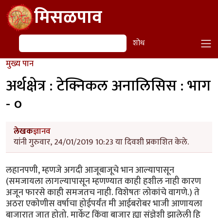
Skip to main content
मिसळपाव
शोध
शोध
मुख्य पान
अर्थक्षेत्र : टेक्निकल अनालिसिस : भाग
- ०
लेखक
ज्ञानव
यांनी गुरुवार, 24/01/2019 10:23 या दिवशी प्रकाशित केले.
लहानपणी, म्हणजे अगदी आजूबाजूचे भान आल्यापासून
(समजायला लागल्यापासून म्हणण्यात काही हशील नाही कारण
अजून फारसे काही समजतच नाही. विशेषतः लोकांचे वागणे.) ते
अठरा एकोणीस वर्षाचा होईपर्यंत मी आईबरोबर भाजी आणायला
बाजारात जात होतो. मार्केट किंवा बाजार ह्या संज्ञेशी झालेली हि