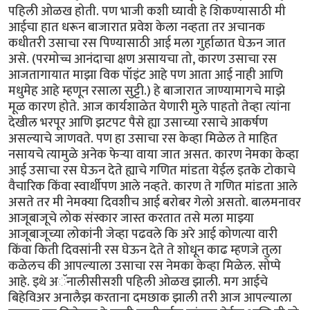
पहिली ओळख होती. पण भाजी कशी घ्यावी हे शिकण्यासाठी मी
आईचा हात धरून बाजारात प्रवेश केला नव्हता तर अचानक
कधीतरी उसाचा रस पिण्यासाठी आई मला गुर्हाळात घेऊन जात
असे. (परमोच्च आनंदाचा क्षण असायचा तो, कारण उसाचा रस
आजतागायात माझा विक पॉइंट आहे पण आता आई नाही आणि
मधुमेह आहे म्हणून रसाला सुट्टी.) हे बाजारात जाण्यामागचे माझे
मूळ कारण होते. आज कार्यशाळेत येणारी मुले पाहतो तेव्हा त्यांना
देखील भरपूर आणि झटपट पैसे ह्या उसाच्या रसाचे आकर्षण
असल्याचे जाणवते. पण हा उसाचा रस केव्हा मिळेल ते माहित
नसायचे त्यामुळे अनेक फेऱ्या वाया जात असत. कारण नेमका केव्हा
आई उसाचा रस घेऊन देते ह्याचे गणित मांडता येईल इतके टोकाचे
वैचारिक किंवा स्वार्थीपण आले नव्हते. कारण ते गणित मांडता आले
असते तर मी नेमक्या दिवशीच आई बरोबर गेलो असतो. बालमनावर
आजूबाजूचे लोक संस्कार जास्त करतात तसे मला माझ्या
आजूबाजूच्या लोकांनी जेव्हा पढवले कि अरे आई कोणत्या वारी
किंवा किती दिवसांनी रस घेऊन देते ते शोधून काढ म्हणजे तुला
कळेलच की आपल्याला उसाचा रस नेमका केव्हा मिळेल. सोप्पे
आहे. इथे अॅनालीसीसशी पहिली ओळख झाली. मग आईचे
बिहेविअर अनालैझ करताना दमछाक झाली तरी आज आपल्याला