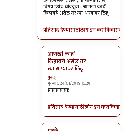
ऍनालिसिस :) असो, या धाग्यावर हा
विषय इथेच थांबवूया....आणखी काही
लिहायचे असेल तर त्या धाग्यावर लिहू
प्रतिसाद देण्यासाठी
लॉग इन करा
किंवा
सदस्य व्
आणखी काही
लिहायचे असेल तर
त्या धाग्यावर लिहू
युयुत्सु
गुरुवार, 24/01/2019 15:28
In reply to
शाब्दिक मारामारी फक्त ठराविक
हाहाहाहाहा!
प्रतिसाद देण्यासाठी
लॉग इन करा
किंवा
सदस्य