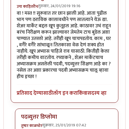
गुरुवार, 24/01/2019 19:16
उगा काहितरीच
वा ! मस्त !! सुरूवात तर छान झाली आहे. आता पुढील
भाग पण ठराविक कालावधीने पण सातत्याने येऊ द्या.
शेअर मार्केट बद्दल खूप कुतूहल आहे. काठावर उभं राहून
बरंच निरीक्षण करून झाल्यावर जेमतेम टाच बुडेल अशा
पाण्यात उतरलो आहे. तरीही खूप चाचपडतोय. काम , घर
, वगैरे वगैरे सांभाळून तितकासा वेळ देणं शक्य होत
नाहीये. खूप अभ्यास पाहिजे राव यासाठी. कितीही केला
तरीही कमीच वाटतोय. रच्याकने , शेअर मार्केटचाच
अभ्यासक्रम असलेली पदवी, पदव्युत्तर शिक्षण आहे का ?
नसेल तर अशा प्रकारचा पदवी अभ्यासक्रम चालू व्हावा
हीच इच्छा !
प्रतिसाद देण्यासाठी
लॉग इन करा
किंवा
सदस्य व्हा
पदव्युत्तर डिप्लोमा
शुक्रवार, 25/01/2019 07:42
तुषार काळभोर