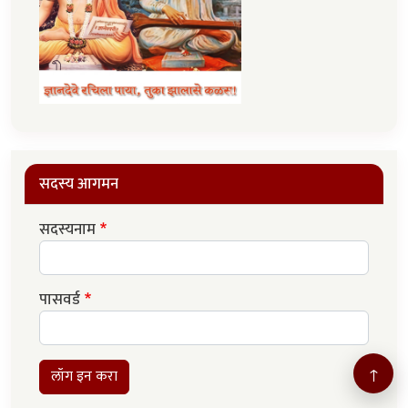
सदस्य आगमन
सदस्यनाम
पासवर्ड
↑
लॉग इन करा