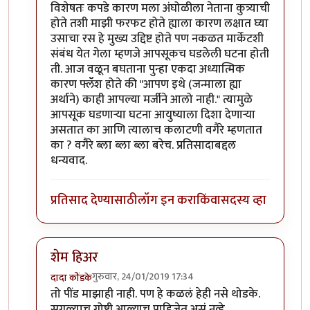
विशेषतः कपडे कारण मला अंघोळीला नेताना कुत्र्याची
होते तशी माझी फरफट होते ह्याला कारण लक्षात घ्या
उसाचा रस हे मुख्य उद्दिष्ट होते पण नकळत मार्केटशी
संबंध येत गेला म्हणजे आपसूकच घडलेली घटना होती
ती. आज वळून बघताना पुन्हा एकदा अध्यात्मिक
कारण फ्लॅॅश होते की "आपण इथे (जन्माला ह्या
अर्थाने) काही आपल्या मर्जीने आलो नाही." त्यामुळे
आपसूक घडणाऱ्या घटना आयुष्याला दिशा देणाऱ्या
असतात का आणि त्यालाच कलाटणी वगैरे म्हणतात
का ? वगैरे ब्ला ब्ला ब्ला बरेच. प्रतिसादाबद्दल
धन्यवाद.
प्रतिसाद देण्यासाठी
लॉग इन करा
किंवा
सदस्य व्हा
शेम हिअर
गुरुवार, 24/01/2019 17:34
दादा कोंडके
In reply to
सुरेख लिखाण
by
समीरसूर
तो पींड माझाही नाही. पण हे कळलं हेही नसे थोडके.
सगळ्याच गोष्टी आल्याच पाहिजेत असं नव्हे.