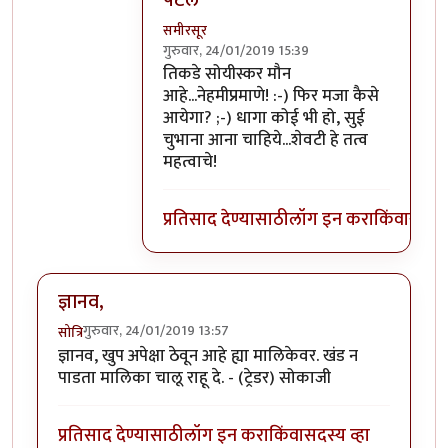
पटले
समीरसूर
गुरुवार, 24/01/2019 15:39
In reply to
शाब्दिक मारामारी फक्त ठराविक
तिकडे सोयीस्कर मौन
आहे...नेहमीप्रमाणे! :-) फिर मजा कैसे
आयेगा? ;-) धागा कोई भी हो, सुई
चुभाना आना चाहिये...शेवटी हे तत्व
महत्वाचे!
प्रतिसाद देण्यासाठी
लॉग इन करा
किंवा
सदस्य
ज्ञानव,
गुरुवार, 24/01/2019 13:57
सोत्रि
ज्ञानव, खुप अपेक्षा ठेवून आहे ह्या मालिकेवर. खंड न
पाडता मालिका चालू राहू दे. - (ट्रेडर) सोकाजी
प्रतिसाद देण्यासाठी
लॉग इन करा
किंवा
सदस्य व्हा