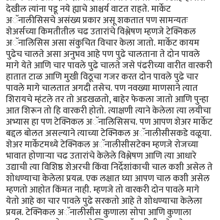
देखील त्यांना पडू नये ह्याचे आश्चर्य वाटत राहते. मार्केट
अॅनालीसिसचे असंख्य प्रकार असू शकतात पण सामन्यतः
शेअर्सच्या किमतीतील चढ उतारांचे विश्लेषण म्हणजे टेक्निकल
अॅनालिसिस असा संकुचित विचार केला जातो. मार्केट कायम
पुढेच चालते असा अनुभव आहे पण पुढे चालताना ते दोन पावले
मागे येते आणि चार पावले पुढे चालते जसे पंढरीच्या वारीत वारकरी
हातात टाळ आणि मुखी विठूचा गजर करत दोन पावले पुढे चार
पावले मागे चालतात अगदी तसेच. पण नवख्या माणसाने त्यात
शिरायचे म्हंटले तर तो अडखळतो, बाहेर फेकला जातो आणि पुन्हा
आत शिरून तो हि वारकरी होतो. त्याक्षणी त्याने केलेला त्या लयीचा
अभ्यास हा पण टेक्निकल अॅनालिसिसच. पण आपण शेअर मार्केट
बद्दल बोलत असल्याने त्याच्या टेक्निकल अॅनालीसीसकडे वळूया.
शेअर मार्केटमध्ये टेक्निकल अॅनालीसीसटेक्न म्हणजे रोजच्या
भावात होणाऱ्या चढ उतारांचे केलेले विश्लेषण आणि त्या आधारे
उद्याची त्या विशिष्ठ शेअरची किंवा निर्देशांकाची चाल कशी असेल ते
शोधण्याचा केलेला प्रयत्न. एक लक्षात घ्या आपण चाल कशी असेल
म्हणतो आहोत किंमत नाही. म्हणजे तो वारकरी दोन पावले मागे
येतो आहे का चार पावले पुढे सरकतो आहे ते शोधण्याचा केलेला
प्रयत्न. टेक्निकल अॅनालीसीस कुणाला सोपा आणि कुणाला