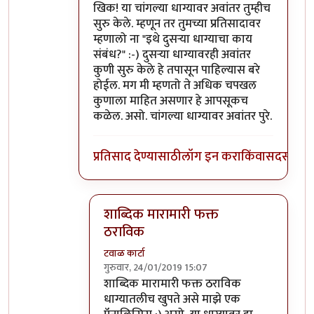
In reply to
खिक! तुमच्याइतके चपखल कोणाला
b
खिक! या चांगल्या धाग्यावर अवांतर तुम्हीच
सुरु केले. म्हणून तर तुमच्या प्रतिसादावर
म्हणालो ना "इथे दुसर्‍या धाग्याचा काय
संबंध?" :-) दुसर्‍या धाग्यावरही अवांतर
कुणी सुरु केले हे तपासून पाहिल्यास बरे
होईल. मग मी म्हणतो ते अधिक चपखल
कुणाला माहित असणार हे आपसूकच
कळेल. असो. चांगल्या धाग्यावर अवांतर पुरे.
प्रतिसाद देण्यासाठी
लॉग इन करा
किंवा
सदस्य व्हा
शाब्दिक मारामारी फक्त
ठराविक
टवाळ कार्टा
गुरुवार, 24/01/2019 15:07
In reply to
खिक! अवांतर तुम्हीच सुरु केले...
by
शाब्दिक मारामारी फक्त ठराविक
धाग्यातलीच खुपते असे माझे एक