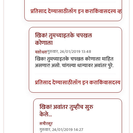
प्रतिसाद देण्यासाठी
लॉग इन करा
किंवा
सदस्य व्हा
खिक! तुमच्याइतके चपखल
कोणाला
गुरुवार, 24/01/2019 13:48
यशोधरा
In reply to
गुड
by
समीरसूर
खिक! तुमच्याइतके चपखल कोणाला माहित
असणार! असो. चांगल्या धाग्यावर अवांतर पुरे.
प्रतिसाद देण्यासाठी
लॉग इन करा
किंवा
सदस्य व्हा
खिक! अवांतर तुम्हीच सुरु
केले...
समीरसूर
गुरुवार, 24/01/2019 14:27