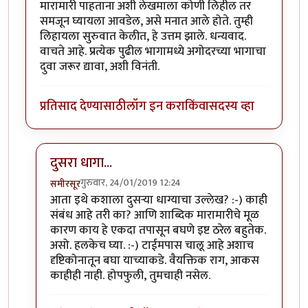
मारामारी पाहताना अशी लेखमाला कोणी लिहील तर
समजून घ्यायला आवडेल, असे मनात आले होते. तुम्ही
लिहायला सुरुवात केलीत, हे उत्तम झाले. धन्यवाद.
वाचते आहे. प्रत्येक पुढील भागामध्ये अगोदरच्या भागाचा
दुवा जरूर द्यावा, अशी विनंती.
प्रतिसाद देण्यासाठी
लॉग इन करा
किंवा
सदस्य व्हा
दुसरा धागा...
गुरुवार, 24/01/2019 12:24
समीरसूर
In reply to
मस्त. दुसऱ्या धाग्यावरील (
by
यशोधरा
आता इथे कशाला दुसर्‍या धाग्याचा उल्लेख? :-) काही
संबंध आहे तरी का? आणि शाब्दिक मारामारीचे मूळ
कारण काय हे एकदा तपासून बघणे इष्ट ठरेल बहुतेक.
असो. हलकेच घ्या. :-) टाईमपास चालू आहे अशाच
दृष्टिकोनातून बघा याच्याकडे. वैयक्तिक राग, आकस
काहीही नाही. होपफुली, तुमचाही नसेल.