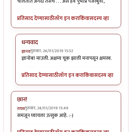
चालतात अगदी तसेच . . . असे हवे पुभाप्र पैजरबुवा,
प्रतिसाद देण्यासाठी
लॉग इन करा
किंवा
सदस्य व्हा
धन्यवाद
गुरुवार, 24/01/2019 15:52
ज्ञानव
In reply to
लेखमाला उत्तम होणार यात शंकाच नाही...
by
ज्ञा
ज्ञानोबा माउली. अक्षम्य चूक झाली मनापसून क्षमस्व.
प्रतिसाद देण्यासाठी
लॉग इन करा
किंवा
सदस्य व्हा
छान!
गुरुवार, 24/01/2019 15:49
राघव
समजून घ्यायला उत्सुक आहे. :-)