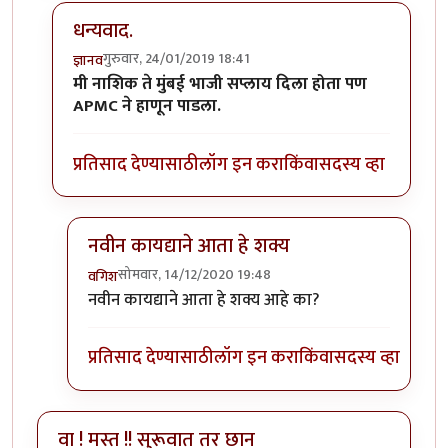
धन्यवाद.
गुरुवार, 24/01/2019 18:41
ज्ञानव
In reply to
लेखमाला लिहायचा उत्तम निर्णय
by
उपेक्षित
मी नाशिक ते मुंबई भाजी सप्लाय दिला होता पण
APMC ने हाणून पाडला.
प्रतिसाद देण्यासाठी
लॉग इन करा
किंवा
सदस्य व्हा
नवीन कायद्याने आता हे शक्य
सोमवार, 14/12/2020 19:48
वगिश
In reply to
धन्यवाद.
by
ज्ञानव
नवीन कायद्याने आता हे शक्य आहे का?
प्रतिसाद देण्यासाठी
लॉग इन करा
किंवा
सदस्य व्हा
वा ! मस्त !! सुरूवात तर छान