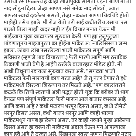
उसाचा रस मिळेलच हे काही खात्रीपुर्वक सांगता येईना आणि मी तो
नाद सोडून दिला. जेव्हा आपण असे अनेक नाद सोडतो, ज्यात
आपला स्वार्थ दडलेला असतो, तेव्हा नकळत आपण चिडचिडे होतो
माझेही तसेच झाले. मी रोज येतो तरी आई कधीतरीच उसाचा रस
पाजते तिला माझी कदर नाही टाईप विचार मनात येऊन मी
आईच्याच चुका काढायला सुरुवात केली. पण ह्या लुटूपुटूच्या
भांडणातूनच माझ्यापुरता का होईना मार्केट अॅनालिसिसचा जन्म
झाला. लांबच लांब पसरलेल्या भाजी मार्केटला संपूर्ण आणि
सविस्तर (म्हणजे भाव विचारतच.) फेरी मारणे आणि मग ठराविक
ठिकाणी भाजी घेणे हे आईचे ठरलेले बाजारहाट मॉडेल होते. मी
आधी तिथूनच रडायला सुरुवात करत असे. “सगळ्या भाजी
मार्केटला फेरी मारायची काय गरज आहे? जे तू नंतर घेणार ते इथे
मार्केटमध्ये शिरल्या शिरल्याच तर मिळते आहे.” पण कालांतराने
कळले कि तिची स्वतःची अशी पद्धत होती चूक कि बरोबर तो भाग
वेगळा पण संपूर्ण मार्केटला फेरी मारून आज बाजार कसला आहे
आणि कसा आहे ? कधी मटारच भरपूर दिसत असत, कधी टोमेटो
भरपूर दिसत असत, कधी गाजर भरपूर आणि काही भाज्या
मार्केटमधून गायब झालेल्या असत. तर काही नव्याने पुन्हा आलेल्या
दिसत असत ह्यावरून ती मार्केटचा अंदाज घेऊन मग आपल्याला
काय हवे आहे ते ठरवत असे. सिझनला स्वस्त म्हणून मिळणारे मटार