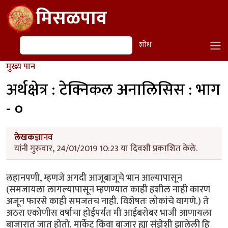
Skip to main content
मिसळपाव
शोध
शोध
मुख्य पान
अर्थक्षेत्र : टेक्निकल अनालिसिस : भाग
- ०
लेखक
ज्ञानव
यांनी गुरुवार, 24/01/2019 10:23 या दिवशी प्रकाशित केले.
लहानपणी, म्हणजे अगदी आजूबाजूचे भान आल्यापासून
(समजायला लागल्यापासून म्हणण्यात काही हशील नाही कारण
अजून फारसे काही समजतच नाही. विशेषतः लोकांचे वागणे.) ते
अठरा एकोणीस वर्षाचा होईपर्यंत मी आईबरोबर भाजी आणायला
बाजारात जात होतो. मार्केट किंवा बाजार ह्या संज्ञेशी झालेली हि