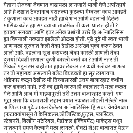
घेताना रोजच्या जेवणात वाढायला लागणारी भाजी घेणे अपरिहार्य
आहे हे लक्षात ठेवतानाच घरातल्या कुठल्या मेम्बरला काय आवडते
? कुणाला काय आवडत नाही ह्याचे भान आणि वडलांनी दिलेले
मासिक बजेट ह्या सगळ्याचा ताळमेळ ती कसा घालत होती ?
इतक्या सगळ्या आणि इतर अनेक प्रश्नांची उत्तरे हि अॅनालिसिस
ह्या विषयाशी नकळत झालेली ओळख होती. पुढे पुढे मी स्वतः भाजी
आणायला सुरुवात केली तेव्हा देखील असंख्य चुका करून ठेवत
आलो आहे. वडलांना खुश करायला जेव्हा कारली आणली तेव्हा
दुसर्या दिवशी सणाला कुणी कारली करते का ? आणि नंतर ती
पिवळी पडून खराब होतात ह्यावर लेक्चर तर कधी फ्लॉवर आणला
तर तो महागडा असल्याने बजेट बिघडवतो हा सूर लागायचा.
थोडेफार कळून देखील मी तिच्यासारखी उत्तम बाजारहाट कधीच
करू शकलो नाही. तसे का ह्याचे कारण ही कालांतराने मला कळत
गेले आणि आज मी माझ्यापुरती तरी उत्तम बाजारहाट करतो. पण
मुद्दा असा कि बाजाराशी लहान वयात नकळत जोडली गेलेली नाळ
आणि त्याचा पुढे जाऊन केलेला अॅनालिसिस हि सवय वेगवेगळ्या
(फटाक्यांपासून ते केमिकल्स,लॉजिस्टिक,फ्रुट्स, प्लास्टिक,
स्टेशनरी, बिल्डींग मटेरियल, मेडीकल ईक्विपमेंट) मार्केट्स मधून
सातत्याने भ्रमण केल्याने मला लागली. शेवटी शेअर बाजारात येऊन