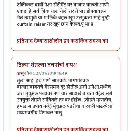
टेक्निकल बाबीं पेक्षा सेंटीमेंट वर बाजार चालतो.आणी
एकदा हे सर्व शिकायला गेलो तर ते पार डोक्यावरून
गेलं.त्यामुळे या मालिके बद्दल खूप उत्सुकता आहे.तुम्ही
curtain raiser तर खूप छान केलय.पू भा प्र
प्रतिसाद देण्यासाठी
लॉग इन करा
किंवा
सदस्य व्हा
दिल्या घेतल्या वचनांची शपथ
रविवार, 27/01/2019 16:49
नाखु
तुला आहे! हेच गाणे आठवले. भागभांडवल
बाजाराबाबतचे गैरसमज दूर होतील अशी अपेक्षा.मध्येच
जरा मुॅचुअल फंडावर पण चार आडाखे बांधता येईल असे
उपयुक्त तोडगे सांगितले तर बरं होईल. (तोडगे म्हणतोय,
हमखास उपाय नव्हे) मुॅचुअल पंढरीचा वारकरी पांढरपेशा
मध्यमवर्गीय मिपाकर नाखु
प्रतिसाद देण्यासाठी
लॉग इन करा
किंवा
सदस्य व्हा