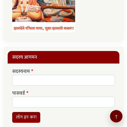
सदस्य आगमन
सदस्यनाम
पासवर्ड
↑
लॉग इन करा