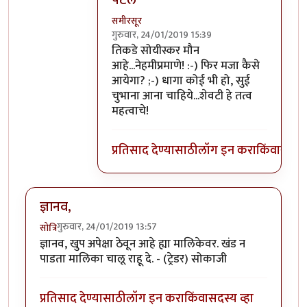
पटले
समीरसूर
गुरुवार, 24/01/2019 15:39
In reply to
शाब्दिक मारामारी फक्त ठराविक
तिकडे सोयीस्कर मौन
आहे...नेहमीप्रमाणे! :-) फिर मजा कैसे
आयेगा? ;-) धागा कोई भी हो, सुई
चुभाना आना चाहिये...शेवटी हे तत्व
महत्वाचे!
प्रतिसाद देण्यासाठी
लॉग इन करा
किंवा
सदस्य
ज्ञानव,
गुरुवार, 24/01/2019 13:57
सोत्रि
ज्ञानव, खुप अपेक्षा ठेवून आहे ह्या मालिकेवर. खंड न
पाडता मालिका चालू राहू दे. - (ट्रेडर) सोकाजी
प्रतिसाद देण्यासाठी
लॉग इन करा
किंवा
सदस्य व्हा