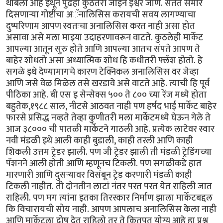
थांबलो आहे इथून पुढेही कुठेतरी जाईन ईश्वर जाणे. सतत समोर
दिसणाऱ्या गोष्टींचा अॅनालिसिस करायची सवय लागण्याचा
दुष्परिणाम आपण स्वतःचा अनालिसिस करत नाही असा होत
असावा असे मला माझ्या उदाहरणावरून वाटते. कुठलेही मार्केट
आपल्या आतून सुरु होते आणि आपल्या आतच संपते आपण ते
बाहेर शोधतो असा अध्यात्मिक शोध हि कधीतरी फ्लॅश होतो. हे
सगळे इथे देण्यामागचे कारण टेक्निकल अनालिसिस वर जेव्हा
आणि जसे वेळ मिळेल तसे खरडावे असे वाटते आहे. त्याची हि पूर्व
पीठिका आहे. बी एस इ सेन्सेक्स ५०० ते ८०० च्या रेंज मध्ये होता
बहुतेक,१९८८ साल, नीटसे आठवत नाही पण हर्षद भाई मार्केट बाहेर
फारसे प्रसिद्ध नव्हते तेव्हा कुणीतरी मला मार्केटमध्ये घेऊन गेले ते
आज ३८००० ची पातळी मार्केटने गाठली आहे. प्रत्येक लाटेवर स्वार
नवी मंडळी इथे आली काही बुडाली, काही तरली आणि काही
शिकली उत्तम ट्रेडर झाली. पण जी ट्रेडर झाली ती मंडळी ट्रेडिंगच्या
पॅशनने आली होती आणि म्हणूनच टिकली. पण सगळीकडे हात
मारणारी आणि दुसऱ्यावर विसंबून ट्रेड करणारी मंडळी काही
टिकली नाहीत. ती दोनतीन लाटां नंतर परत परत येत राहिली जात
राहिली. पण मग त्यांना इतका तिरस्कार निर्माण झाला मार्केटबद्दल
कि विचारायची सोय नाही. आपण आपलाच अनालिसिस केला नाही
आणि मार्केटला दोष देत राहिलो तर ते कितपत योग्य आहे हा प्रश्न