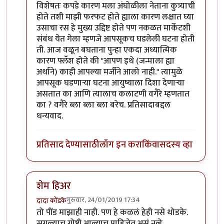
विशेषतः कपडे कारण मला अंघोळीला नेताना कुत्र्याची
होते तशी माझी फरफट होते ह्याला कारण लक्षात घ्या
उसाचा रस हे मुख्य उद्दिष्ट होते पण नकळत मार्केटशी
संबंध येत गेला म्हणजे आपसूकच घडलेली घटना होती
ती. आज वळून बघताना पुन्हा एकदा अध्यात्मिक
कारण फ्लॅॅश होते की "आपण इथे (जन्माला ह्या
अर्थाने) काही आपल्या मर्जीने आलो नाही." त्यामुळे
आपसूक घडणाऱ्या घटना आयुष्याला दिशा देणाऱ्या
असतात का आणि त्यालाच कलाटणी वगैरे म्हणतात
का ? वगैरे ब्ला ब्ला ब्ला बरेच. प्रतिसादाबद्दल
धन्यवाद.
प्रतिसाद देण्यासाठी
लॉग इन करा
किंवा
सदस्य व्हा
शेम हिअर
गुरुवार, 24/01/2019 17:34
दादा कोंडके
In reply to
सुरेख लिखाण
by
समीरसूर
तो पींड माझाही नाही. पण हे कळलं हेही नसे थोडके.
सगळ्याच गोष्टी आल्याच पाहिजेत असं नव्हे.