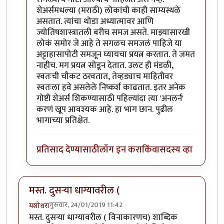
शेअर्समधल्या (मराठी) लोकांची काही साम्यस्थळे
असतात. त्यांचा थोडा अध्यात्मावर आणि
ज्योतिषशास्त्रातली बरीच समज असते. माझ्यासारखी
लोकं समोर जे आहे ते सगळच समजलं पाहिजे या
अट्टाहासापोटी समजून घ्यायचा प्रयत्न करतात. ते जमत
नाहीच. मग प्रयत्न सोडून देतात. उलट ही मंडळी,
स्वतःची चौकट ठरवतात, तेव्हड्याच माहितीवर
स्वतःला हवे असलेले निष्कर्श काढतात. इतर अनेक
गोष्टी शेअर्स शिकण्यासाठी पहिल्यांदा त्या 'अनलर्न'
करणं खूप आवश्यक आहे. हा भाग छान. पुढील
भागाच्या प्रतिक्षेत.
प्रतिसाद देण्यासाठी
लॉग इन करा
किंवा
सदस्य व्हा
मस्त. दुसऱ्या धाग्यावरील (
गुरुवार, 24/01/2019 11:42
यशोधरा
मस्त. दुसऱ्या धाग्यावरील ( विनाकारणच) शाब्दिक