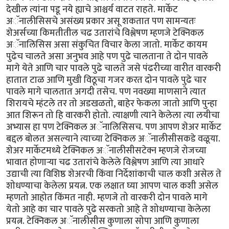
देखील त्यांना पडू नये ह्याचे आश्चर्य वाटत राहते. मार्केट
अॅनालीसिसचे असंख्य प्रकार असू शकतात पण सामन्यतः
शेअर्सच्या किमतीतील चढ उतारांचे विश्लेषण म्हणजे टेक्निकल
अॅनालिसिस असा संकुचित विचार केला जातो. मार्केट कायम
पुढेच चालते असा अनुभव आहे पण पुढे चालताना ते दोन पावले
मागे येते आणि चार पावले पुढे चालते जसे पंढरीच्या वारीत वारकरी
हातात टाळ आणि मुखी विठूचा गजर करत दोन पावले पुढे चार
पावले मागे चालतात अगदी तसेच. पण नवख्या माणसाने त्यात
शिरायचे म्हंटले तर तो अडखळतो, बाहेर फेकला जातो आणि पुन्हा
आत शिरून तो हि वारकरी होतो. त्याक्षणी त्याने केलेला त्या लयीचा
अभ्यास हा पण टेक्निकल अॅनालिसिसच. पण आपण शेअर मार्केट
बद्दल बोलत असल्याने त्याच्या टेक्निकल अॅनालीसीसकडे वळूया.
शेअर मार्केटमध्ये टेक्निकल अॅनालीसीसटेक्न म्हणजे रोजच्या
भावात होणाऱ्या चढ उतारांचे केलेले विश्लेषण आणि त्या आधारे
उद्याची त्या विशिष्ठ शेअरची किंवा निर्देशांकाची चाल कशी असेल ते
शोधण्याचा केलेला प्रयत्न. एक लक्षात घ्या आपण चाल कशी असेल
म्हणतो आहोत किंमत नाही. म्हणजे तो वारकरी दोन पावले मागे
येतो आहे का चार पावले पुढे सरकतो आहे ते शोधण्याचा केलेला
प्रयत्न. टेक्निकल अॅनालीसीस कुणाला सोपा आणि कुणाला