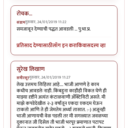
रोचक...
गुरुवार, 24/01/2019 11:22
संग्राम
समजावून देण्याची पद्धत आवडली ... पु.भा.प्र.
प्रतिसाद देण्यासाठी
लॉग इन करा
किंवा
सदस्य व्हा
सुरेख लिखाण
गुरुवार, 24/01/2019 11:27
समीरसूर
लेख उत्तमच लिहिला आहे.... भाजी आणणे हे काम
कधीच आवडले नाही. किंबहुना काहीही विकत घेणे ही
माझ्या दृष्टीने अत्यंत कंटाळवाणी अ‍ॅक्टिविटी असते. मी
माझे कपडेदेखील २-३ वर्षांतून एकदा एकदम घेऊन
टाकतो आणि ते ही जेमतेम अर्ध्या तासात. :-) अजूनही
भाजी आणायची वेळ पडली तर मी सगळ्यात जवळच्या
दुकानात जी दिसेल ती भाजी भरपूर प्रमाणात पटापट