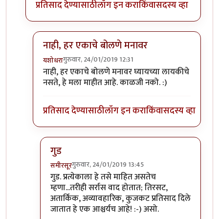
प्रतिसाद देण्यासाठी
लॉग इन करा
किंवा
सदस्य व्हा
नाही, हर एकाचे बोलणे मनावर
गुरुवार, 24/01/2019 12:31
यशोधरा
In reply to
दुसरा धागा...
by
समीरसूर
नाही, हर एकाचे बोलणे मनावर घ्यायच्या लायकीचे
नसते, हे मला माहीत आहे. काळजी नको. :)
प्रतिसाद देण्यासाठी
लॉग इन करा
किंवा
सदस्य व्हा
गुड
गुरुवार, 24/01/2019 13:45
समीरसूर
In reply to
नाही, हर एकाचे बोलणे मनावर
by
यशोधरा
गुड. प्रत्येकाला हे तसे माहित असतेच
म्हणा...तरीही सर्रास वाद होतात; तिरसट,
अतार्किक, अव्यावहारिक, कुजकट प्रतिसाद दिले
जातात हे एक आश्चर्यच आहे! :-) असो.