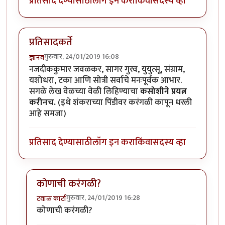
प्रतिसाद देण्यासाठी
लॉग इन करा
किंवा
सदस्य व्हा
प्रतिसादकर्ते
गुरुवार, 24/01/2019 16:08
ज्ञानव
नजदीककुमार जवळकर, सागर गुरव, युयुत्सू, संग्राम,
यशोधरा, टका आणि सोत्री सर्वाचे मनःपूर्वक आभार.
सगळे लेख वेळच्या वेळी लिहिण्याचा
कसोशीने प्रयत्न
करीनच.
(इथे शंकराच्या पिंडीवर करंगळी कापून धरली
आहे समजा)
प्रतिसाद देण्यासाठी
लॉग इन करा
किंवा
सदस्य व्हा
कोणाची करंगळी?
गुरुवार, 24/01/2019 16:28
टवाळ कार्टा
In reply to
प्रतिसादकर्ते
by
ज्ञानव
कोणाची करंगळी?