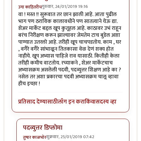
गुरुवार, 24/01/2019 19:16
उगा काहितरीच
वा ! मस्त !! सुरूवात तर छान झाली आहे. आता पुढील
भाग पण ठराविक कालावधीने पण सातत्याने येऊ द्या.
शेअर मार्केट बद्दल खूप कुतूहल आहे. काठावर उभं राहून
बरंच निरीक्षण करून झाल्यावर जेमतेम टाच बुडेल अशा
पाण्यात उतरलो आहे. तरीही खूप चाचपडतोय. काम , घर
, वगैरे वगैरे सांभाळून तितकासा वेळ देणं शक्य होत
नाहीये. खूप अभ्यास पाहिजे राव यासाठी. कितीही केला
तरीही कमीच वाटतोय. रच्याकने , शेअर मार्केटचाच
अभ्यासक्रम असलेली पदवी, पदव्युत्तर शिक्षण आहे का ?
नसेल तर अशा प्रकारचा पदवी अभ्यासक्रम चालू व्हावा
हीच इच्छा !
प्रतिसाद देण्यासाठी
लॉग इन करा
किंवा
सदस्य व्हा
पदव्युत्तर डिप्लोमा
शुक्रवार, 25/01/2019 07:42
तुषार काळभोर