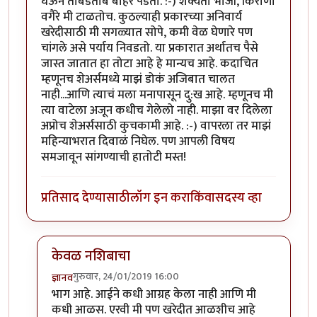
घेऊन ताबडतोब बाहेर पडतो. :-) शक्यतो भाजी, किराणा
वगैरे मी टाळतोच. कुठल्याही प्रकारच्या अनिवार्य
खरेदीसाठी मी सगळ्यात सोपे, कमी वेळ घेणारे पण
चांगले असे पर्याय निवडतो. या प्रकारात अर्थातच पैसे
जास्त जातात हा तोटा आहे हे मान्यच आहे. कदाचित
म्हणूनच शेअर्समध्ये माझं डोकं अजिबात चालत
नाही...आणि त्याचं मला मनापासून दु:ख आहे. म्हणूनच मी
त्या वाटेला अजून कधीच गेलेलो नाही. माझा वर दिलेला
अप्रोच शेअर्ससाठी कुचकामी आहे. :-) वापरला तर माझं
महिन्याभरात दिवाळं निघेल. पण आपली विषय
समजावून सांगण्याची हातोटी मस्त!
प्रतिसाद देण्यासाठी
लॉग इन करा
किंवा
सदस्य व्हा
केवळ नशिबाचा
गुरुवार, 24/01/2019 16:00
ज्ञानव
In reply to
सुरेख लिखाण
by
समीरसूर
भाग आहे. आईने कधी आग्रह केला नाही आणि मी
कधी आळस. एरवी मी पण खरेदीत आळशीच आहे