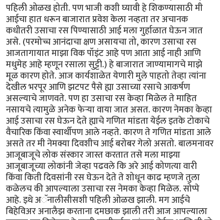
पहिली ओळख होती. पण भाजी कशी घ्यावी हे शिकण्यासाठी मी
आईचा हात धरून बाजारात प्रवेश केला नव्हता तर अचानक
कधीतरी उसाचा रस पिण्यासाठी आई मला गुर्हाळात घेऊन जात
असे. (परमोच्च आनंदाचा क्षण असायचा तो, कारण उसाचा रस
आजतागायात माझा विक पॉइंट आहे पण आता आई नाही आणि
मधुमेह आहे म्हणून रसाला सुट्टी.) हे बाजारात जाण्यामागचे माझे
मूळ कारण होते. आज कार्यशाळेत येणारी मुले पाहतो तेव्हा त्यांना
देखील भरपूर आणि झटपट पैसे ह्या उसाच्या रसाचे आकर्षण
असल्याचे जाणवते. पण हा उसाचा रस केव्हा मिळेल ते माहित
नसायचे त्यामुळे अनेक फेऱ्या वाया जात असत. कारण नेमका केव्हा
आई उसाचा रस घेऊन देते ह्याचे गणित मांडता येईल इतके टोकाचे
वैचारिक किंवा स्वार्थीपण आले नव्हते. कारण ते गणित मांडता आले
असते तर मी नेमक्या दिवशीच आई बरोबर गेलो असतो. बालमनावर
आजूबाजूचे लोक संस्कार जास्त करतात तसे मला माझ्या
आजूबाजूच्या लोकांनी जेव्हा पढवले कि अरे आई कोणत्या वारी
किंवा किती दिवसांनी रस घेऊन देते ते शोधून काढ म्हणजे तुला
कळेलच की आपल्याला उसाचा रस नेमका केव्हा मिळेल. सोप्पे
आहे. इथे अॅनालीसीसशी पहिली ओळख झाली. मग आईचे
बिहेविअर अनालैझ करताना दमछाक झाली तरी आज आपल्याला