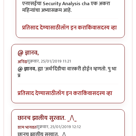
In reply to
वा ! मस्त !! सुरूवात तर छान
by
उगा काहितरीच
एनएसईचा Security Analysis cha एक अकरा
महिन्यांचा अभ्यासक्रम आहे.
प्रतिसाद देण्यासाठी
लॉग इन करा
किंवा
सदस्य व्हा
@ ज्ञानव,
शुक्रवार, 25/01/2019 11:21
अनिंद्य
@ ज्ञानव,
ह्या 'अर्थ'दिंडीचा वारकरी होईन म्हणतो. पु भा
प्र
प्रतिसाद देण्यासाठी
लॉग इन करा
किंवा
सदस्य व्हा
छानच झालीय सुरवात. _/\_
शुक्रवार, 25/01/2019 12:12
शाम भागवत
छानच झालीय सुरवात. _/\_