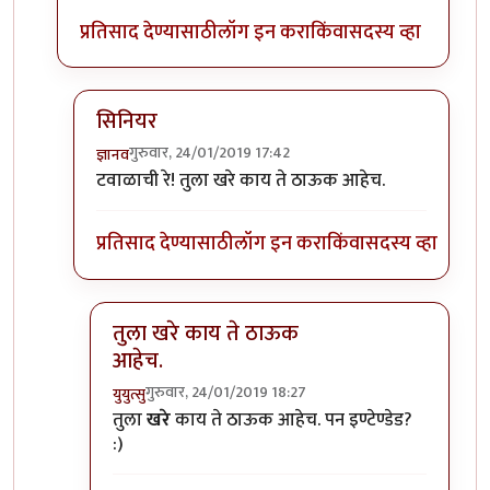
प्रतिसाद देण्यासाठी
लॉग इन करा
किंवा
सदस्य व्हा
सिनियर
गुरुवार, 24/01/2019 17:42
ज्ञानव
In reply to
कोणाची करंगळी?
by
टवाळ कार्टा
टवाळाची रे! तुला खरे काय ते ठाऊक आहेच.
प्रतिसाद देण्यासाठी
लॉग इन करा
किंवा
सदस्य व्हा
तुला खरे काय ते ठाऊक
आहेच.
गुरुवार, 24/01/2019 18:27
युयुत्सु
In reply to
सिनियर
by
ज्ञानव
तुला
खरे
काय ते ठाऊक आहेच. पन इण्टेण्डेड?
:)