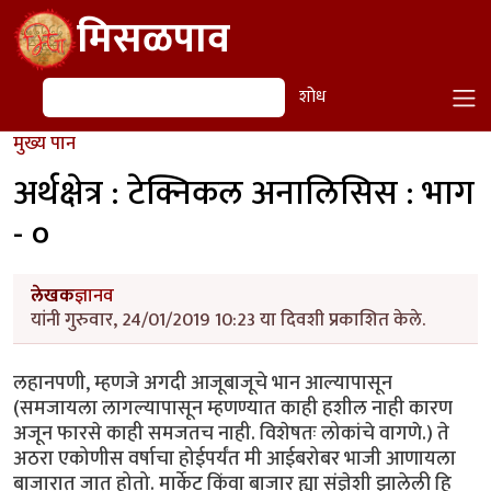
Skip to main content
मिसळपाव
शोध
शोध
मुख्य पान
अर्थक्षेत्र : टेक्निकल अनालिसिस : भाग
- ०
लेखक
ज्ञानव
यांनी गुरुवार, 24/01/2019 10:23 या दिवशी प्रकाशित केले.
लहानपणी, म्हणजे अगदी आजूबाजूचे भान आल्यापासून
(समजायला लागल्यापासून म्हणण्यात काही हशील नाही कारण
अजून फारसे काही समजतच नाही. विशेषतः लोकांचे वागणे.) ते
अठरा एकोणीस वर्षाचा होईपर्यंत मी आईबरोबर भाजी आणायला
बाजारात जात होतो. मार्केट किंवा बाजार ह्या संज्ञेशी झालेली हि