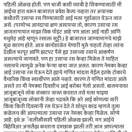
पहिली ओळख होती. पण भाजी कशी घ्यावी हे शिकण्यासाठी मी
आईचा हात धरून बाजारात प्रवेश केला नव्हता तर अचानक
कधीतरी उसाचा रस पिण्यासाठी आई मला गुर्हाळात घेऊन जात
असे. (परमोच्च आनंदाचा क्षण असायचा तो, कारण उसाचा रस
आजतागायात माझा विक पॉइंट आहे पण आता आई नाही आणि
मधुमेह आहे म्हणून रसाला सुट्टी.) हे बाजारात जाण्यामागचे माझे
मूळ कारण होते. आज कार्यशाळेत येणारी मुले पाहतो तेव्हा त्यांना
देखील भरपूर आणि झटपट पैसे ह्या उसाच्या रसाचे आकर्षण
असल्याचे जाणवते. पण हा उसाचा रस केव्हा मिळेल ते माहित
नसायचे त्यामुळे अनेक फेऱ्या वाया जात असत. कारण नेमका केव्हा
आई उसाचा रस घेऊन देते ह्याचे गणित मांडता येईल इतके टोकाचे
वैचारिक किंवा स्वार्थीपण आले नव्हते. कारण ते गणित मांडता आले
असते तर मी नेमक्या दिवशीच आई बरोबर गेलो असतो. बालमनावर
आजूबाजूचे लोक संस्कार जास्त करतात तसे मला माझ्या
आजूबाजूच्या लोकांनी जेव्हा पढवले कि अरे आई कोणत्या वारी
किंवा किती दिवसांनी रस घेऊन देते ते शोधून काढ म्हणजे तुला
कळेलच की आपल्याला उसाचा रस नेमका केव्हा मिळेल. सोप्पे
आहे. इथे अॅनालीसीसशी पहिली ओळख झाली. मग आईचे
बिहेविअर अनालैझ करताना दमछाक झाली तरी आज आपल्याला