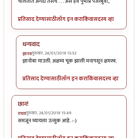
चालतात अगदी तसेच . . . असे हवे पुभाप्र पैजरबुवा,
प्रतिसाद देण्यासाठी
लॉग इन करा
किंवा
सदस्य व्हा
धन्यवाद
गुरुवार, 24/01/2019 15:52
ज्ञानव
In reply to
लेखमाला उत्तम होणार यात शंकाच नाही...
by
ज्ञा
ज्ञानोबा माउली. अक्षम्य चूक झाली मनापसून क्षमस्व.
प्रतिसाद देण्यासाठी
लॉग इन करा
किंवा
सदस्य व्हा
छान!
गुरुवार, 24/01/2019 15:49
राघव
समजून घ्यायला उत्सुक आहे. :-)