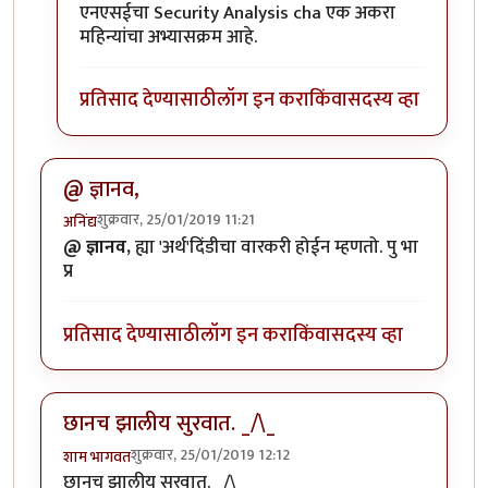
In reply to
वा ! मस्त !! सुरूवात तर छान
by
उगा काहितरीच
एनएसईचा Security Analysis cha एक अकरा
महिन्यांचा अभ्यासक्रम आहे.
प्रतिसाद देण्यासाठी
लॉग इन करा
किंवा
सदस्य व्हा
@ ज्ञानव,
शुक्रवार, 25/01/2019 11:21
अनिंद्य
@ ज्ञानव,
ह्या 'अर्थ'दिंडीचा वारकरी होईन म्हणतो. पु भा
प्र
प्रतिसाद देण्यासाठी
लॉग इन करा
किंवा
सदस्य व्हा
छानच झालीय सुरवात. _/\_
शुक्रवार, 25/01/2019 12:12
शाम भागवत
छानच झालीय सुरवात. _/\_