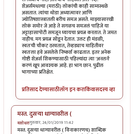
शेअर्समधल्या (मराठी) लोकांची काही साम्यस्थळे
असतात. त्यांचा थोडा अध्यात्मावर आणि
ज्योतिषशास्त्रातली बरीच समज असते. माझ्यासारखी
लोकं समोर जे आहे ते सगळच समजलं पाहिजे या
अट्टाहासापोटी समजून घ्यायचा प्रयत्न करतात. ते जमत
नाहीच. मग प्रयत्न सोडून देतात. उलट ही मंडळी,
स्वतःची चौकट ठरवतात, तेव्हड्याच माहितीवर
स्वतःला हवे असलेले निष्कर्श काढतात. इतर अनेक
गोष्टी शेअर्स शिकण्यासाठी पहिल्यांदा त्या 'अनलर्न'
करणं खूप आवश्यक आहे. हा भाग छान. पुढील
भागाच्या प्रतिक्षेत.
प्रतिसाद देण्यासाठी
लॉग इन करा
किंवा
सदस्य व्हा
मस्त. दुसऱ्या धाग्यावरील (
गुरुवार, 24/01/2019 11:42
यशोधरा
मस्त. दुसऱ्या धाग्यावरील ( विनाकारणच) शाब्दिक