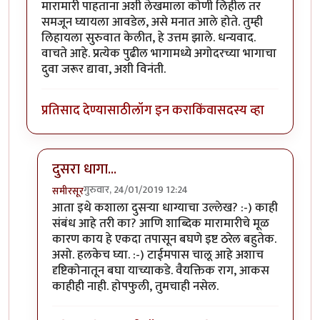
मारामारी पाहताना अशी लेखमाला कोणी लिहील तर
समजून घ्यायला आवडेल, असे मनात आले होते. तुम्ही
लिहायला सुरुवात केलीत, हे उत्तम झाले. धन्यवाद.
वाचते आहे. प्रत्येक पुढील भागामध्ये अगोदरच्या भागाचा
दुवा जरूर द्यावा, अशी विनंती.
प्रतिसाद देण्यासाठी
लॉग इन करा
किंवा
सदस्य व्हा
दुसरा धागा...
गुरुवार, 24/01/2019 12:24
समीरसूर
In reply to
मस्त. दुसऱ्या धाग्यावरील (
by
यशोधरा
आता इथे कशाला दुसर्‍या धाग्याचा उल्लेख? :-) काही
संबंध आहे तरी का? आणि शाब्दिक मारामारीचे मूळ
कारण काय हे एकदा तपासून बघणे इष्ट ठरेल बहुतेक.
असो. हलकेच घ्या. :-) टाईमपास चालू आहे अशाच
दृष्टिकोनातून बघा याच्याकडे. वैयक्तिक राग, आकस
काहीही नाही. होपफुली, तुमचाही नसेल.