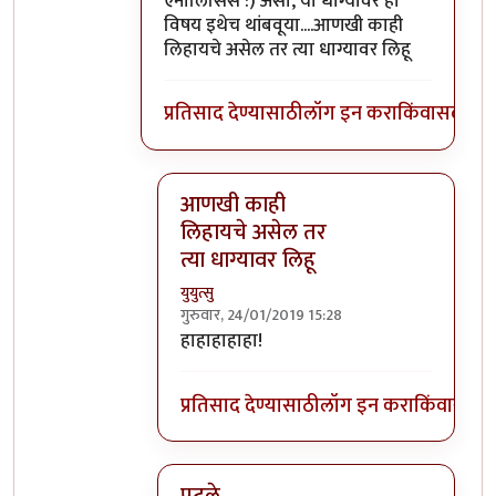
ऍनालिसिस :) असो, या धाग्यावर हा
विषय इथेच थांबवूया....आणखी काही
लिहायचे असेल तर त्या धाग्यावर लिहू
प्रतिसाद देण्यासाठी
लॉग इन करा
किंवा
सदस्य व्
आणखी काही
लिहायचे असेल तर
त्या धाग्यावर लिहू
युयुत्सु
गुरुवार, 24/01/2019 15:28
In reply to
शाब्दिक मारामारी फक्त ठराविक
हाहाहाहाहा!
प्रतिसाद देण्यासाठी
लॉग इन करा
किंवा
सदस्य