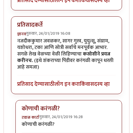
प्रतिसाद देण्यासाठी
लॉग इन करा
किंवा
सदस्य व्हा
प्रतिसादकर्ते
गुरुवार, 24/01/2019 16:08
ज्ञानव
नजदीककुमार जवळकर, सागर गुरव, युयुत्सू, संग्राम,
यशोधरा, टका आणि सोत्री सर्वाचे मनःपूर्वक आभार.
सगळे लेख वेळच्या वेळी लिहिण्याचा
कसोशीने प्रयत्न
करीनच.
(इथे शंकराच्या पिंडीवर करंगळी कापून धरली
आहे समजा)
प्रतिसाद देण्यासाठी
लॉग इन करा
किंवा
सदस्य व्हा
कोणाची करंगळी?
गुरुवार, 24/01/2019 16:28
टवाळ कार्टा
In reply to
प्रतिसादकर्ते
by
ज्ञानव
कोणाची करंगळी?