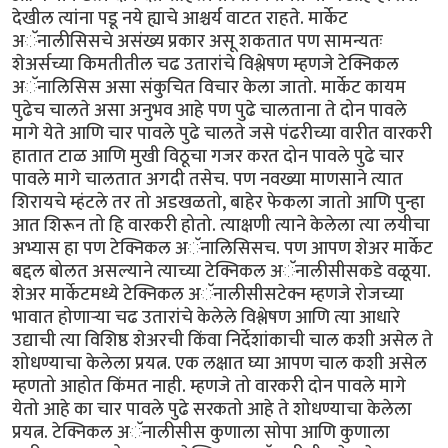
देखील त्यांना पडू नये ह्याचे आश्चर्य वाटत राहते. मार्केट
अॅनालीसिसचे असंख्य प्रकार असू शकतात पण सामन्यतः
शेअर्सच्या किमतीतील चढ उतारांचे विश्लेषण म्हणजे टेक्निकल
अॅनालिसिस असा संकुचित विचार केला जातो. मार्केट कायम
पुढेच चालते असा अनुभव आहे पण पुढे चालताना ते दोन पावले
मागे येते आणि चार पावले पुढे चालते जसे पंढरीच्या वारीत वारकरी
हातात टाळ आणि मुखी विठूचा गजर करत दोन पावले पुढे चार
पावले मागे चालतात अगदी तसेच. पण नवख्या माणसाने त्यात
शिरायचे म्हंटले तर तो अडखळतो, बाहेर फेकला जातो आणि पुन्हा
आत शिरून तो हि वारकरी होतो. त्याक्षणी त्याने केलेला त्या लयीचा
अभ्यास हा पण टेक्निकल अॅनालिसिसच. पण आपण शेअर मार्केट
बद्दल बोलत असल्याने त्याच्या टेक्निकल अॅनालीसीसकडे वळूया.
शेअर मार्केटमध्ये टेक्निकल अॅनालीसीसटेक्न म्हणजे रोजच्या
भावात होणाऱ्या चढ उतारांचे केलेले विश्लेषण आणि त्या आधारे
उद्याची त्या विशिष्ठ शेअरची किंवा निर्देशांकाची चाल कशी असेल ते
शोधण्याचा केलेला प्रयत्न. एक लक्षात घ्या आपण चाल कशी असेल
म्हणतो आहोत किंमत नाही. म्हणजे तो वारकरी दोन पावले मागे
येतो आहे का चार पावले पुढे सरकतो आहे ते शोधण्याचा केलेला
प्रयत्न. टेक्निकल अॅनालीसीस कुणाला सोपा आणि कुणाला