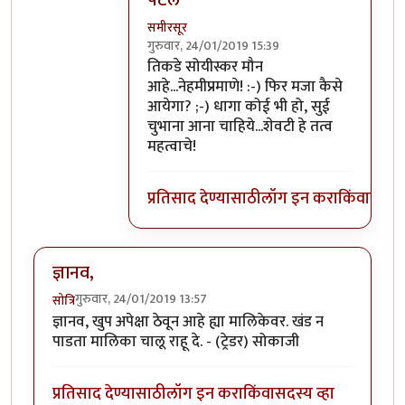
पटले
समीरसूर
गुरुवार, 24/01/2019 15:39
In reply to
शाब्दिक मारामारी फक्त ठराविक
तिकडे सोयीस्कर मौन
आहे...नेहमीप्रमाणे! :-) फिर मजा कैसे
आयेगा? ;-) धागा कोई भी हो, सुई
चुभाना आना चाहिये...शेवटी हे तत्व
महत्वाचे!
प्रतिसाद देण्यासाठी
लॉग इन करा
किंवा
सदस्य
ज्ञानव,
गुरुवार, 24/01/2019 13:57
सोत्रि
ज्ञानव, खुप अपेक्षा ठेवून आहे ह्या मालिकेवर. खंड न
पाडता मालिका चालू राहू दे. - (ट्रेडर) सोकाजी
प्रतिसाद देण्यासाठी
लॉग इन करा
किंवा
सदस्य व्हा