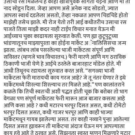
उसाचा रस मिळेलच हे काही खात्रीपुर्वक सांगता येईना आणि मी तो
नाद सोडून दिला. जेव्हा आपण असे अनेक नाद सोडतो, ज्यात
आपला स्वार्थ दडलेला असतो, तेव्हा नकळत आपण चिडचिडे होतो
माझेही तसेच झाले. मी रोज येतो तरी आई कधीतरीच उसाचा रस
पाजते तिला माझी कदर नाही टाईप विचार मनात येऊन मी
आईच्याच चुका काढायला सुरुवात केली. पण ह्या लुटूपुटूच्या
भांडणातूनच माझ्यापुरता का होईना मार्केट अॅनालिसिसचा जन्म
झाला. लांबच लांब पसरलेल्या भाजी मार्केटला संपूर्ण आणि
सविस्तर (म्हणजे भाव विचारतच.) फेरी मारणे आणि मग ठराविक
ठिकाणी भाजी घेणे हे आईचे ठरलेले बाजारहाट मॉडेल होते. मी
आधी तिथूनच रडायला सुरुवात करत असे. “सगळ्या भाजी
मार्केटला फेरी मारायची काय गरज आहे? जे तू नंतर घेणार ते इथे
मार्केटमध्ये शिरल्या शिरल्याच तर मिळते आहे.” पण कालांतराने
कळले कि तिची स्वतःची अशी पद्धत होती चूक कि बरोबर तो भाग
वेगळा पण संपूर्ण मार्केटला फेरी मारून आज बाजार कसला आहे
आणि कसा आहे ? कधी मटारच भरपूर दिसत असत, कधी टोमेटो
भरपूर दिसत असत, कधी गाजर भरपूर आणि काही भाज्या
मार्केटमधून गायब झालेल्या असत. तर काही नव्याने पुन्हा आलेल्या
दिसत असत ह्यावरून ती मार्केटचा अंदाज घेऊन मग आपल्याला
काय हवे आहे ते ठरवत असे. सिझनला स्वस्त म्हणून मिळणारे मटार