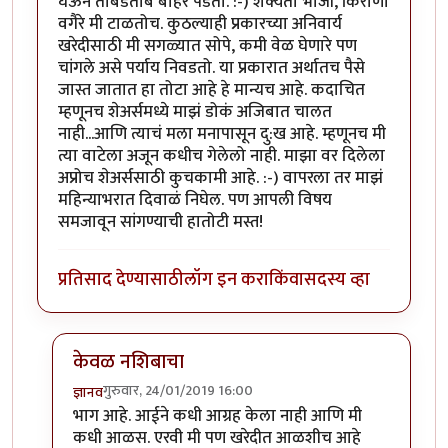
घेऊन ताबडतोब बाहेर पडतो. :-) शक्यतो भाजी, किराणा
वगैरे मी टाळतोच. कुठल्याही प्रकारच्या अनिवार्य
खरेदीसाठी मी सगळ्यात सोपे, कमी वेळ घेणारे पण
चांगले असे पर्याय निवडतो. या प्रकारात अर्थातच पैसे
जास्त जातात हा तोटा आहे हे मान्यच आहे. कदाचित
म्हणूनच शेअर्समध्ये माझं डोकं अजिबात चालत
नाही...आणि त्याचं मला मनापासून दु:ख आहे. म्हणूनच मी
त्या वाटेला अजून कधीच गेलेलो नाही. माझा वर दिलेला
अप्रोच शेअर्ससाठी कुचकामी आहे. :-) वापरला तर माझं
महिन्याभरात दिवाळं निघेल. पण आपली विषय
समजावून सांगण्याची हातोटी मस्त!
प्रतिसाद देण्यासाठी
लॉग इन करा
किंवा
सदस्य व्हा
केवळ नशिबाचा
गुरुवार, 24/01/2019 16:00
ज्ञानव
In reply to
सुरेख लिखाण
by
समीरसूर
भाग आहे. आईने कधी आग्रह केला नाही आणि मी
कधी आळस. एरवी मी पण खरेदीत आळशीच आहे