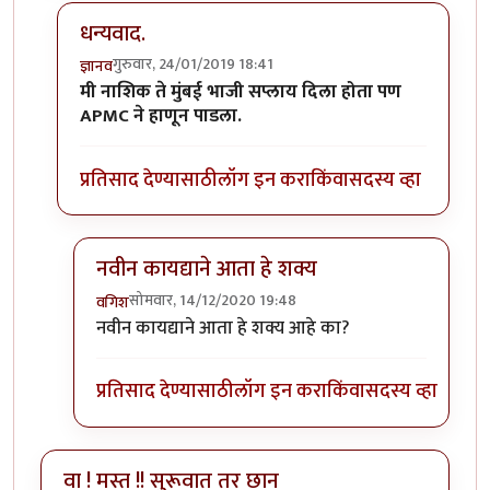
धन्यवाद.
गुरुवार, 24/01/2019 18:41
ज्ञानव
In reply to
लेखमाला लिहायचा उत्तम निर्णय
by
उपेक्षित
मी नाशिक ते मुंबई भाजी सप्लाय दिला होता पण
APMC ने हाणून पाडला.
प्रतिसाद देण्यासाठी
लॉग इन करा
किंवा
सदस्य व्हा
नवीन कायद्याने आता हे शक्य
सोमवार, 14/12/2020 19:48
वगिश
In reply to
धन्यवाद.
by
ज्ञानव
नवीन कायद्याने आता हे शक्य आहे का?
प्रतिसाद देण्यासाठी
लॉग इन करा
किंवा
सदस्य व्हा
वा ! मस्त !! सुरूवात तर छान