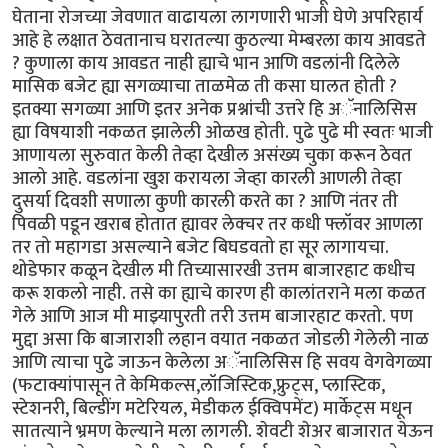
घेताना रोजच्या जेवणात वाढायला लागणारी भाजी घेणे अपरिहार्य
आहे हे लक्षात ठेवतानाच घरातल्या कुठल्या मेम्बरला काय आवडते
? कुणाला काय आवडत नाही ह्याचे भान आणि वडलांनी दिलेले
मासिक बजेट ह्या सगळ्याचा ताळमेळ ती कसा घालत होती ?
इतक्या सगळ्या आणि इतर अनेक प्रश्नांची उत्तरे हि अॅनालिसिस
ह्या विषयाशी नकळत झालेली ओळख होती. पुढे पुढे मी स्वतः भाजी
आणायला सुरुवात केली तेव्हा देखील असंख्य चुका करून ठेवत
आलो आहे. वडलांना खुश करायला जेव्हा कारली आणली तेव्हा
दुसर्या दिवशी सणाला कुणी कारली करते का ? आणि नंतर ती
पिवळी पडून खराब होतात ह्यावर लेक्चर तर कधी फ्लॉवर आणला
तर तो महागडा असल्याने बजेट बिघडवतो हा सूर लागायचा.
थोडेफार कळून देखील मी तिच्यासारखी उत्तम बाजारहाट कधीच
करू शकलो नाही. तसे का ह्याचे कारण ही कालांतराने मला कळत
गेले आणि आज मी माझ्यापुरती तरी उत्तम बाजारहाट करतो. पण
मुद्दा असा कि बाजाराशी लहान वयात नकळत जोडली गेलेली नाळ
आणि त्याचा पुढे जाऊन केलेला अॅनालिसिस हि सवय वेगवेगळ्या
(फटाक्यांपासून ते केमिकल्स,लॉजिस्टिक,फ्रुट्स, प्लास्टिक,
स्टेशनरी, बिल्डींग मटेरियल, मेडीकल ईक्विपमेंट) मार्केट्स मधून
सातत्याने भ्रमण केल्याने मला लागली. शेवटी शेअर बाजारात येऊन