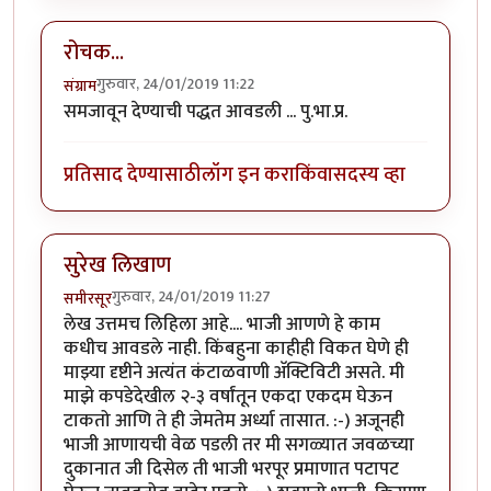
रोचक...
गुरुवार, 24/01/2019 11:22
संग्राम
समजावून देण्याची पद्धत आवडली ... पु.भा.प्र.
प्रतिसाद देण्यासाठी
लॉग इन करा
किंवा
सदस्य व्हा
सुरेख लिखाण
गुरुवार, 24/01/2019 11:27
समीरसूर
लेख उत्तमच लिहिला आहे.... भाजी आणणे हे काम
कधीच आवडले नाही. किंबहुना काहीही विकत घेणे ही
माझ्या दृष्टीने अत्यंत कंटाळवाणी अ‍ॅक्टिविटी असते. मी
माझे कपडेदेखील २-३ वर्षांतून एकदा एकदम घेऊन
टाकतो आणि ते ही जेमतेम अर्ध्या तासात. :-) अजूनही
भाजी आणायची वेळ पडली तर मी सगळ्यात जवळच्या
दुकानात जी दिसेल ती भाजी भरपूर प्रमाणात पटापट