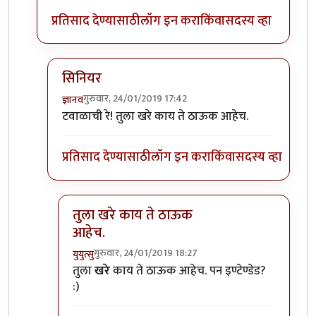
प्रतिसाद देण्यासाठी
लॉग इन करा
किंवा
सदस्य व्हा
सिनियर
गुरुवार, 24/01/2019 17:42
ज्ञानव
In reply to
कोणाची करंगळी?
by
टवाळ कार्टा
टवाळाची रे! तुला खरे काय ते ठाऊक आहेच.
प्रतिसाद देण्यासाठी
लॉग इन करा
किंवा
सदस्य व्हा
तुला खरे काय ते ठाऊक
आहेच.
गुरुवार, 24/01/2019 18:27
युयुत्सु
In reply to
सिनियर
by
ज्ञानव
तुला
खरे
काय ते ठाऊक आहेच. पन इण्टेण्डेड?
:)