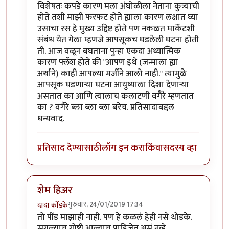
विशेषतः कपडे कारण मला अंघोळीला नेताना कुत्र्याची
होते तशी माझी फरफट होते ह्याला कारण लक्षात घ्या
उसाचा रस हे मुख्य उद्दिष्ट होते पण नकळत मार्केटशी
संबंध येत गेला म्हणजे आपसूकच घडलेली घटना होती
ती. आज वळून बघताना पुन्हा एकदा अध्यात्मिक
कारण फ्लॅॅश होते की "आपण इथे (जन्माला ह्या
अर्थाने) काही आपल्या मर्जीने आलो नाही." त्यामुळे
आपसूक घडणाऱ्या घटना आयुष्याला दिशा देणाऱ्या
असतात का आणि त्यालाच कलाटणी वगैरे म्हणतात
का ? वगैरे ब्ला ब्ला ब्ला बरेच. प्रतिसादाबद्दल
धन्यवाद.
प्रतिसाद देण्यासाठी
लॉग इन करा
किंवा
सदस्य व्हा
शेम हिअर
गुरुवार, 24/01/2019 17:34
दादा कोंडके
In reply to
सुरेख लिखाण
by
समीरसूर
तो पींड माझाही नाही. पण हे कळलं हेही नसे थोडके.
सगळ्याच गोष्टी आल्याच पाहिजेत असं नव्हे.