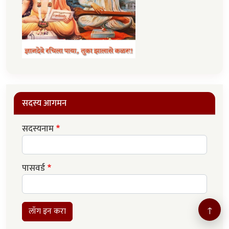
सदस्य आगमन
सदस्यनाम
पासवर्ड
↑
लॉग इन करा