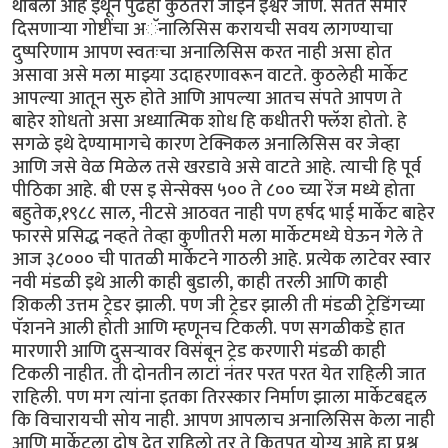
थांबलो आहे इथून पुढेही कुठेतरी जाईन ईश्वर जाणे. सतत समोर
दिसणाऱ्या गोष्टींचा अॅनालिसिस करायची सवय लागण्याचा
दुष्परिणाम आपण स्वतःचा अनालिसिस करत नाही असा होत
असावा असे मला माझ्या उदाहरणावरून वाटते. कुठलेही मार्केट
आपल्या आतून सुरु होते आणि आपल्या आतच संपते आपण ते
बाहेर शोधतो असा अध्यात्मिक शोध हि कधीतरी फ्लॅश होतो. हे
सगळे इथे देण्यामागचे कारण टेक्निकल अनालिसिस वर जेव्हा
आणि जसे वेळ मिळेल तसे खरडावे असे वाटते आहे. त्याची हि पूर्व
पीठिका आहे. बी एस इ सेन्सेक्स ५०० ते ८०० च्या रेंज मध्ये होता
बहुतेक,१९८८ साल, नीटसे आठवत नाही पण हर्षद भाई मार्केट बाहेर
फारसे प्रसिद्ध नव्हते तेव्हा कुणीतरी मला मार्केटमध्ये घेऊन गेले ते
आज ३८००० ची पातळी मार्केटने गाठली आहे. प्रत्येक लाटेवर स्वार
नवी मंडळी इथे आली काही बुडाली, काही तरली आणि काही
शिकली उत्तम ट्रेडर झाली. पण जी ट्रेडर झाली ती मंडळी ट्रेडिंगच्या
पॅशनने आली होती आणि म्हणूनच टिकली. पण सगळीकडे हात
मारणारी आणि दुसऱ्यावर विसंबून ट्रेड करणारी मंडळी काही
टिकली नाहीत. ती दोनतीन लाटां नंतर परत परत येत राहिली जात
राहिली. पण मग त्यांना इतका तिरस्कार निर्माण झाला मार्केटबद्दल
कि विचारायची सोय नाही. आपण आपलाच अनालिसिस केला नाही
आणि मार्केटला दोष देत राहिलो तर ते कितपत योग्य आहे हा प्रश्न