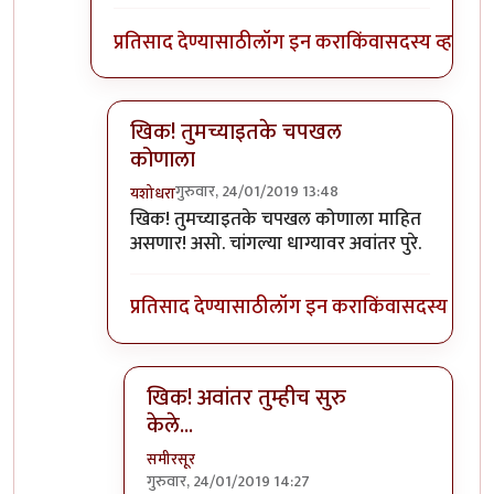
प्रतिसाद देण्यासाठी
लॉग इन करा
किंवा
सदस्य व्हा
खिक! तुमच्याइतके चपखल
कोणाला
गुरुवार, 24/01/2019 13:48
यशोधरा
In reply to
गुड
by
समीरसूर
खिक! तुमच्याइतके चपखल कोणाला माहित
असणार! असो. चांगल्या धाग्यावर अवांतर पुरे.
प्रतिसाद देण्यासाठी
लॉग इन करा
किंवा
सदस्य व्हा
खिक! अवांतर तुम्हीच सुरु
केले...
समीरसूर
गुरुवार, 24/01/2019 14:27