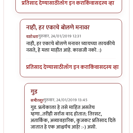
प्रतिसाद देण्यासाठी
लॉग इन करा
किंवा
सदस्य व्हा
नाही, हर एकाचे बोलणे मनावर
गुरुवार, 24/01/2019 12:31
यशोधरा
In reply to
दुसरा धागा...
by
समीरसूर
नाही, हर एकाचे बोलणे मनावर घ्यायच्या लायकीचे
नसते, हे मला माहीत आहे. काळजी नको. :)
प्रतिसाद देण्यासाठी
लॉग इन करा
किंवा
सदस्य व्हा
गुड
गुरुवार, 24/01/2019 13:45
समीरसूर
In reply to
नाही, हर एकाचे बोलणे मनावर
by
यशोधरा
गुड. प्रत्येकाला हे तसे माहित असतेच
म्हणा...तरीही सर्रास वाद होतात; तिरसट,
अतार्किक, अव्यावहारिक, कुजकट प्रतिसाद दिले
जातात हे एक आश्चर्यच आहे! :-) असो.