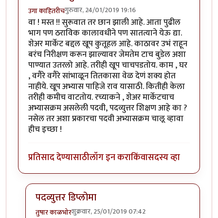
गुरुवार, 24/01/2019 19:16
उगा काहितरीच
वा ! मस्त !! सुरूवात तर छान झाली आहे. आता पुढील
भाग पण ठराविक कालावधीने पण सातत्याने येऊ द्या.
शेअर मार्केट बद्दल खूप कुतूहल आहे. काठावर उभं राहून
बरंच निरीक्षण करून झाल्यावर जेमतेम टाच बुडेल अशा
पाण्यात उतरलो आहे. तरीही खूप चाचपडतोय. काम , घर
, वगैरे वगैरे सांभाळून तितकासा वेळ देणं शक्य होत
नाहीये. खूप अभ्यास पाहिजे राव यासाठी. कितीही केला
तरीही कमीच वाटतोय. रच्याकने , शेअर मार्केटचाच
अभ्यासक्रम असलेली पदवी, पदव्युत्तर शिक्षण आहे का ?
नसेल तर अशा प्रकारचा पदवी अभ्यासक्रम चालू व्हावा
हीच इच्छा !
प्रतिसाद देण्यासाठी
लॉग इन करा
किंवा
सदस्य व्हा
पदव्युत्तर डिप्लोमा
शुक्रवार, 25/01/2019 07:42
तुषार काळभोर