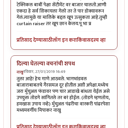
टेक्निकल बाबीं पेक्षा सेंटीमेंट वर बाजार चालतो.आणी
एकदा हे सर्व शिकायला गेलो तर ते पार डोक्यावरून
गेलं.त्यामुळे या मालिके बद्दल खूप उत्सुकता आहे.तुम्ही
curtain raiser तर खूप छान केलय.पू भा प्र
प्रतिसाद देण्यासाठी
लॉग इन करा
किंवा
सदस्य व्हा
दिल्या घेतल्या वचनांची शपथ
रविवार, 27/01/2019 16:49
नाखु
तुला आहे! हेच गाणे आठवले. भागभांडवल
बाजाराबाबतचे गैरसमज दूर होतील अशी अपेक्षा.मध्येच
जरा मुॅचुअल फंडावर पण चार आडाखे बांधता येईल असे
उपयुक्त तोडगे सांगितले तर बरं होईल. (तोडगे म्हणतोय,
हमखास उपाय नव्हे) मुॅचुअल पंढरीचा वारकरी पांढरपेशा
मध्यमवर्गीय मिपाकर नाखु
प्रतिसाद देण्यासाठी
लॉग इन करा
किंवा
सदस्य व्हा