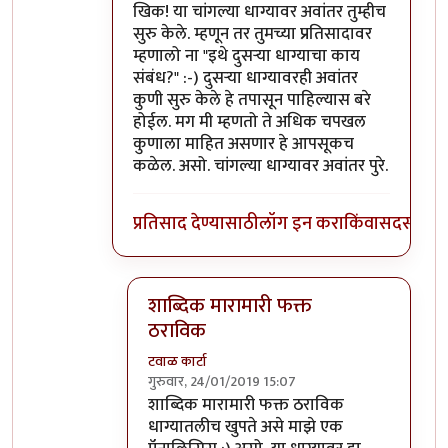
In reply to
खिक! तुमच्याइतके चपखल कोणाला
b
खिक! या चांगल्या धाग्यावर अवांतर तुम्हीच
सुरु केले. म्हणून तर तुमच्या प्रतिसादावर
म्हणालो ना "इथे दुसर्‍या धाग्याचा काय
संबंध?" :-) दुसर्‍या धाग्यावरही अवांतर
कुणी सुरु केले हे तपासून पाहिल्यास बरे
होईल. मग मी म्हणतो ते अधिक चपखल
कुणाला माहित असणार हे आपसूकच
कळेल. असो. चांगल्या धाग्यावर अवांतर पुरे.
प्रतिसाद देण्यासाठी
लॉग इन करा
किंवा
सदस्य व्हा
शाब्दिक मारामारी फक्त
ठराविक
टवाळ कार्टा
गुरुवार, 24/01/2019 15:07
In reply to
खिक! अवांतर तुम्हीच सुरु केले...
by
शाब्दिक मारामारी फक्त ठराविक
धाग्यातलीच खुपते असे माझे एक