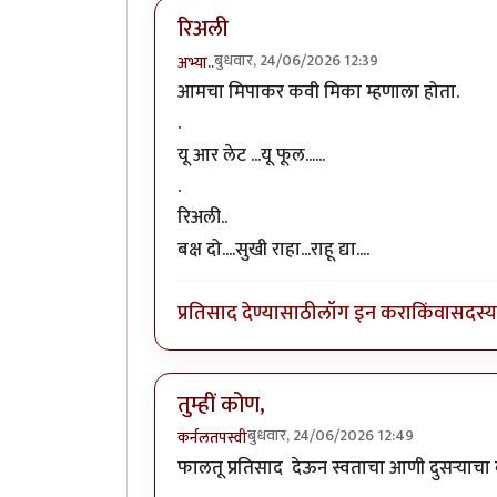
रिअली
बुधवार, 24/06/2026 12:39
अभ्या..
आमचा मिपाकर कवी मिका म्हणाला होता.
.
यू आर लेट ...यू फूल......
.
रिअली..
बक्ष दो....सुखी राहा...राहू द्या....
प्रतिसाद देण्यासाठी
लॉग इन करा
किंवा
सदस्य 
तुम्हीं कोण,
बुधवार, 24/06/2026 12:49
कर्नलतपस्वी
फालतू प्रतिसाद देऊन स्वताचा आणी दुसर्‍याचा