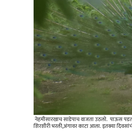
नेहमीसारखाच साडेपाच वाजता उठलो. पाऊस पडत हो
शिरशीरी भरली,अंगावर काटा आला. इतक्या दिवसांची 