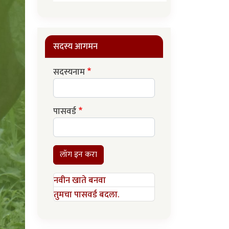
सदस्य आगमन
सदस्यनाम
पासवर्ड
लॉग इन करा
नवीन खाते बनवा
तुमचा पासवर्ड बदला.