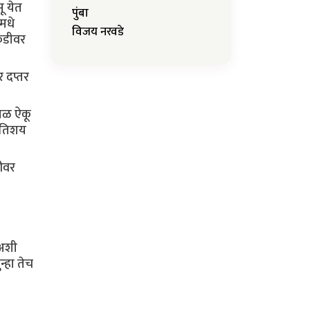
ू येत
पुंबा
मधे
विजय नरवडे
ेकडीवर
 दप्तर
शिळ ऐकू
 अतिशय
ीवर
 अशी
्हा तेच