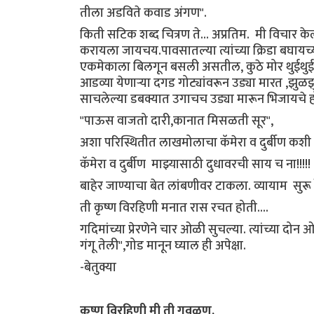
तीला अडविते कवाड अंगण".
किती सटिक शब्द चित्रण ते... अप्रतिम. मी विचार 
करायला जायचय.पावसातल्या त्यांच्या क्रिडा बघा
एकमेकाला बिलगून बसली असतील, कुठे मोर थुईथुई न
आडव्या येणाऱ्या दगड गोट्यांवरून उड्या मारत ,झुळ
साचलेल्या डबक्यात उगाचच उड्या मारून भिजायचे ह
"पाऊस वाजतो दारी,कानात मिसळती सूर",
अशा परिस्थितीत लाखमोलाचा कॅमेरा व दुर्बीण कशी घ
कॅमेरा व दुर्बीण माझ्यासाठी दुधावरची साय च ना!!!!!
बाहेर जाण्याचा बेत लांबणीवर टाकला. व्यायाम सुरू
ती कृष्ण विरहिणी मनात रास रचत होती....
गदिमांच्या प्रेरणेने चार ओळी सुचल्या. त्यांच्या 
गंगू तेली",गोड मानून घ्याल ही अपेक्षा.
-बेतुक्या
कृष्ण विरहिणी मी ती गवळण,