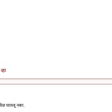
व्हा
 वेळ घालवू नका.