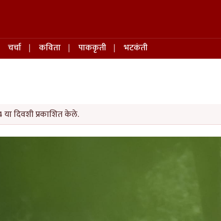
चर्चा
कविता
पाककृती
भटकंती
 या दिवशी प्रकाशित केले.