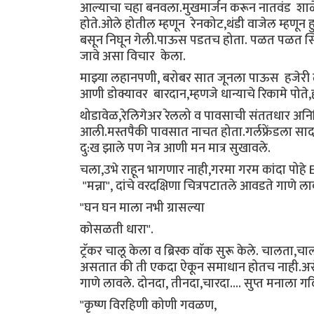
आल्याचा चहा बनवला.मुखमार्जन करून नातवंड शाळ
होते.ओले होतील म्हणून रेनकोट,थंडी वाजेल म्हणून
बसून निघून गेली.पाऊस पडतच होता. पळत पळत स्टिल
जावे असा विचार केला.
माझ्या लहानपणी, बरोबर सात जूनला पाऊस हजेरी 
आणी डोक्यावर बारदान,म्हणजे धान्याचे रिकामे पोत
थोडावेळ,रेलिगेअर रेललो व पावसाची संततधार अनिम
आली.मस्तपैकी पावसात नाचत होता.गर्लफ्रेंडला साद
दु:ख झाले पण नेत्र आणी मन मात्र सुखावले.
चला,उभे राहून भागणार नाही,गरमा गरम कांदा पोह
"मन्ना", दांचे वरदक्षिणा चित्रपटातले आवडते गाणे 
"घन घन माला नभी ग्रासल्या
कोसळती धारा".
ट्रॅकर चालू केला व ब्रिस्क वाॅक सुरू केले. चालता
असतात की ती एकदा ऐकून समाधान होतच नाही.असेच 
गाणे लावले. दोनदा, तीनदा,चारदा.... सुप्त मनाला 
"कृष्ण विरहिणी कोणी गवळण,