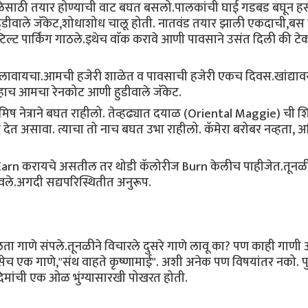
ेसाठी तयार होण्याची वाट बघत बसलो.पालकांची घाई गडबड बघून हस
 हुडीवाले जॅकेट,शोधाशोध चालू होती. नातवंड तयार झाली एकदाची,बस 
्ट पार्किंग गाठले.इथेच वाॅक करावे आणी पावसाने उसंत दिली की ट
लावायचा.आमची हजेरी शाळेत व पावसाची हजेरी एकच दिवस.खांद्यावर
े,हाच आमचा रेनकोट आणी हुडीवाले जॅकेट.
िष नेत्राने बघत राहीलो. तेव्हढ्यात दयाळ (Oriental Maggie) ची 
 देत असावा. त्याचा तो नाच बघत उभा राहीलो. कॅमेरा बरोबर नव्हता,
े Earn करायचे असतील तर थोडी कॅलोरीज Burn केलीच पाहीजेत.तूनळ
लावले.अगदी सद्यपरिस्थितीत अनुरूप.
,चालता गाणे संपले.तूनळीने विचारले दुसरे गाणे लावू का? पण काही गाणी
एक गाणे,"संथ वाहते कृष्णामाई". अशी अनेक पण विषयांतर नको. पुन
गदिमांची एक ओळ भुंग्यासारखी पोखरत होती.