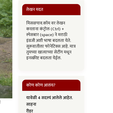
लेखन मदत
मिसळपाव.कॉम वर लेखन
करताना कंट्रोल (Ctrl) +
स्पेसबार (space) ने मराठी
इंग्रजी अशी भाषा बदलता येते.
सुरूवातीला फोनेटिक्स आहे. मात्र
तुमच्या खात्याच्या सेटींग मधून
इनस्क्रीप्ट बदलता येईल.
कोण कोण आलंय?
यावेळी 4 सदस्यं आलेले आहेत.
च
साहना
रीडर