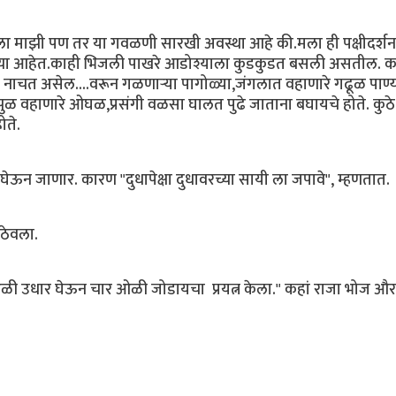
केला माझी पण तर या गवळणी सारखी अवस्था आहे की.मला ही पक्षीदर्शन
यच्या आहेत.काही भिजली पाखरे आडोश्याला कुडकुडत बसली असतील. क
ाचत असेल....वरून गळणाऱ्या पागोळ्या,जंगलात वहाणारे गढूळ पाण्य
झुळ वहाणारे ओघळ,प्रसंगी वळसा घालत पुढे जाताना बघायचे होते. कुठे 
ोते.
ेऊन जाणार. कारण "दुधापेक्षा दुधावरच्या सायी ला जपावे", म्हणतात.
 ठेवला.
दोन ओळी उधार घेऊन चार ओळी जोडायचा प्रयत्न केला." कहां राजा भोज और