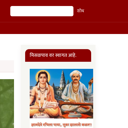
शोध
शोध
मिसळपाव वर स्वागत आहे.