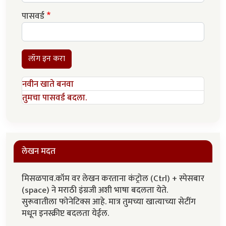
पासवर्ड
लॉग इन करा
नवीन खाते बनवा
तुमचा पासवर्ड बदला.
लेखन मदत
मिसळपाव.कॉम वर लेखन करताना कंट्रोल (Ctrl) + स्पेसबार
(space) ने मराठी इंग्रजी अशी भाषा बदलता येते.
सुरूवातीला फोनेटिक्स आहे. मात्र तुमच्या खात्याच्या सेटींग
मधून इनस्क्रीप्ट बदलता येईल.