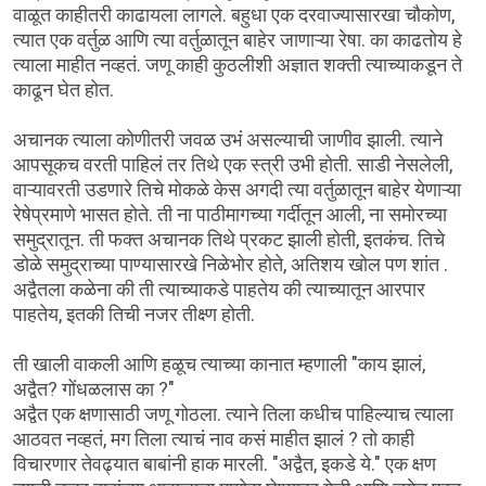
वाळूत काहीतरी काढायला लागले. बहुधा एक दरवाज्यासारखा चौकोण,
त्यात एक वर्तुळ आणि त्या वर्तुळातून बाहेर जाणाऱ्या रेषा. का काढतोय हे
त्याला माहीत नव्हतं. जणू काही कुठलीशी अज्ञात शक्ती त्याच्याकडून ते
काढून घेत होत.
अचानक त्याला कोणीतरी जवळ उभं असल्याची जाणीव झाली. त्याने
आपसूकच वरती पाहिलं तर तिथे एक स्त्री उभी होती. साडी नेसलेली,
वाऱ्यावरती उडणारे तिचे मोकळे केस अगदी त्या वर्तुळातून बाहेर येणाऱ्या
रेषेप्रमाणे भासत होते. ती ना पाठीमागच्या गर्दीतून आली, ना समोरच्या
समुद्रातून. ती फक्त अचानक तिथे प्रकट झाली होती, इतकंच. तिचे
डोळे समुद्राच्या पाण्यासारखे निळेभोर होते, अतिशय खोल पण शांत .
अद्वैतला कळेना की ती त्याच्याकडे पाहतेय की त्याच्यातून आरपार
पाहतेय, इतकी तिची नजर तीक्ष्ण होती.
ती खाली वाकली आणि हळूच त्याच्या कानात म्हणाली "काय झालं,
अद्वैत? गोंधळलास का ?"
अद्वैत एक क्षणासाठी जणू गोठला. त्याने तिला कधीच पाहिल्याच त्याला
आठवत नव्हतं, मग तिला त्याचं नाव कसं माहीत झालं ? तो काही
विचारणार तेवढ्यात बाबांनी हाक मारली. "अद्वैत, इकडे ये." एक क्षण