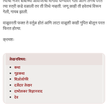
त्याची नजर बाबांच्या आवाजाचा मागोवा घेण्यावर गेली आणि लगेच परत
त्या स्त्री कडे वळाली तर ती तिथे नव्हती. जणू काही ती हवेतचं विरून
गेली, गायब झाली.
वाळूवरती फक्त ते वर्तुळ होतं आणि लाटा वाळूशी काही गुपित बोलून परत
फिरत होत्या.
क्रमशः
लेखनविषय:
कथा
गूढकथा
थिऑसॉफी
दर्जेदार लेखन
दाभोलकर विज्ञानवाद
देव