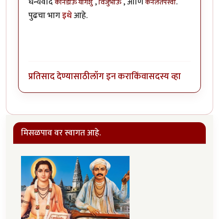
धन्यवाद
,
, आणि
.
कानडाऊ योगेशु
विजुभाऊ
कर्नलतपस्वी
पुढचा भाग
इथे
आहे.
प्रतिसाद देण्यासाठी
लॉग इन करा
किंवा
सदस्य व्हा
मिसळपाव वर स्वागत आहे.