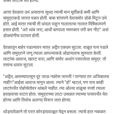
फक्त लाटाच येत होत्या.
आत्ता देवळात उभं असताना सुध्दा त्याची मान मूर्तीकडे कमी आणि
समुद्राकडे जास्त वळत होती. बाबा शांतपणे देवासमोर डोळे मिटून उभे
होते. आई मात्र त्याची ती धांदल पाहून गालातल्या गालात मिश्किलपणे
हसत होती. "अरे थांब जरा, आधी बाप्पाला नमस्कार तरी कर नीट" असं
डोळ्यांनीच दटावत होती.
देवळातून बाहेर पडल्यावर मात्र अद्वैत एकदम सुटला. वाळूत पाय पडले
आणि समुद्राने जणू त्याला आपल्याकडे ओढायलाच सुरुवात केली.
लाटांचा आवाज, खारट वारा, आणि समोर अथांग पसरलेला समुद्र. तो
तसाच धावत सुटला.
"अद्वैत, आमच्यापासून दूर जाऊ नकोस जास्ती ! पाण्यात तर अजिबातच
नाही!!"आईचा आवाज मागून आला. त्याने "हो" म्हटलं, पण पाय काही
लाटांपर्यंत पोहोचेतोवर थांबले नाहीत. त्या ओल्या वाळूचा स्पर्श त्याला
हवाहवासा वाटत होता. समुद्राच्या लाटा उसळत त्याच्या पायापर्यंत येत
होत्या आणि तिथेच अलगद विरून जात होत्या.
थोड्यावेळाने तो परत कोरड्यावाळूत येवून बसला. त्याचे हात नकळत